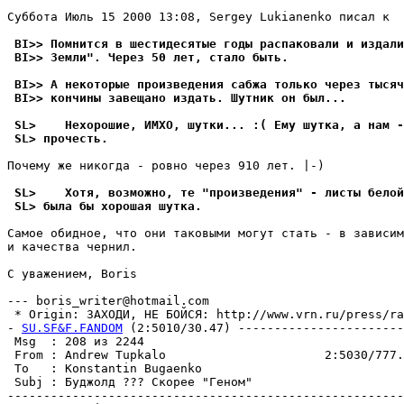
Суббота Июль 15 2000 13:08, Sergey Lukianenko писал к  
 BI>> Помнится в шестидесятые годы распаковали и издали
 BI>> Земли". Через 50 лет, стало быть.
 BI>> А некоторые произведения сабжа только через тысяч
 BI>> кончины завещано издать. Шутник он был...
 SL>    Нехорошие, ИМХО, шутки... :( Ему шутка, а нам -
 SL> прочесть.
Почему же никогда - ровно через 910 лет. |-)

 SL>    Хотя, возможно, те "произведения" - листы белой
 SL> была бы хорошая шутка.
Самое обидное, что они таковыми могут стать - в зависим
и качества чернил.

С уважением, Boris

--- boris_writer@hotmail.com

 * Origin: ЗАХОДИ, НЕ БОЙСЯ: http://www.vrn.ru/press/rar
- 
SU.SF&F.FANDOM
 (2:5010/30.47) -----------------------
 Msg  : 208 из 2244                                    
 From : Andrew Tupkalo                      2:5030/777.
 To   : Konstantin Bugaenko                            
 Subj : Бyджолд ??? Скорее "Геном"                     
-------------------------------------------------------