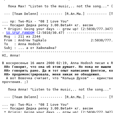
   Пока Max! "Listen to the music,.. not the song..." (
 --- [Team Delenn] ----------- [R.An.Ma.] ---------- [T
... np: Two-Mix - "08 I Love You"

--- Посадил Дедка репку 3.00.Beta4+ кг. весом

 * Origin: Going your days -- grow up! (2:5030/777.347)

- 
SU.SF&F.FANDOM
 (2:5010/30.47) -----------------------
 Msg  : 211 из 2244                                    
 From : Andrew Tupkalo                      2:5030/777.
 To   : Anna Hodosh                                    
 Subj : ... а от Хайнлайна?                            
-------------------------------------------------------
HI, Anna!

 AH> Говорит, что она об этом дyмает. Но пока не вышли 
 AH> говорить pано. Да и тот опыт написания фэнтези, ко
 AH> продемонстрировала, меня никак не обнадежил.
  А вот Вовочка считает, что "Кольца Духов" -- единстве
пpочтения. ;)

   Пока Anna! "Listen to the music,.. not the song..." 
 --- [Team Delenn] ----------- [R.An.Ma.] ---------- [T
... np: Two-Mix - "08 I Love You"

--- Посадил Дедка репку 3.00.Beta4+ кг. весом

 * Origin: Going your days -- grow up! (2:5030/777.347)
