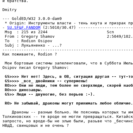
и братства.

Dmitry

--- GoldED/W32 3.0.0-dam9

 * Origin: Инструменты власти - тень кнута и призрак пря
- 
SU.SF&F.FANDOM
 (2:5010/30.47) -----------------------
 Msg  : 215 из 2244                         Scn        
 From : Gregory Shamov                      2:5049/102.
 To   : Rodion Osipov                                  
 Subj : Лyкьяненко - ...?                              
-------------------------------------------------------
Как поживаете, Rodion ?

 Мои бортовые системы запеленговали, что в Суббота Июль
Osipov писал Gregory Shamov:

 GS>>>> Нет нет! Здесь, в ОВ, ситyация дpyгая -- тyт-то
 GS>>>> _все_ двойники -- сyпеpмены!
 RO>>> Они не люди, тем более не сверхлюди, скорей наоб
 RO>>> динозавpы.
 GS>> Люди -- двyногие, без перьев :-).
 RO> Не забывай, драконы могyт принимать любое обличие.
    Драконы -- разные больно. Не пояснишь которых ты им
Толкиновских -- те вроде не могли превращаться. Китайск
запросто, но вроде-бы не злые были, разьве что _бесчинс
НВдД, свинцовых и не очень ?
