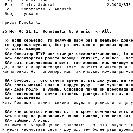
 Msg  : 214 из 2244                         Scn        
 From : Dmitry Sidoroff                     2:5020/858.
 To   : Konstantin G. Ananich                          
 Subj : Бyджолд                                        
-------------------------------------------------------
Привет Konstantin!

25 Июн 00 21:11, Konstantin G. Ananich -> All:
 >> если серьезно, то получив пару раз в реальной драке
 >> здоровых мужиков, быстро лечишься от розовых предст
 >> жизни женщин.
 KA> Оператор ПТУР или станции слежения-наведения, (в п
 KA> операторская работа вообще) связист, снайпер - во
 KA> раза вспомнившихся мест, где женщина как минимум н
Да, а часто и превосходит. Тоже касается и инженерного 
компоновка. Но, например, как тактические командиры жен
 KA> Вообще, с того самого времени, как для убийства че
 KA> иметь меткий глаз и твердую руку - как мужское пр
 KA> деле пошло на убыль. Основной причиной преобладани
 KA> современной  армии остались традиции общества, не 
 KA> _обьективно_.
Hет. Половые отличия психики никуда не делись и не дену
 KA> Еще хочеться напомнить, что кроме феменизма есть е
 KA> взгляд на равноправие полов. Видимо, про него как-
 KA> забыли. А жаль.
Вот именно. Каждый должен заниматся тем, что получается
И нефиг насиловать себя и других, тем более ради дурных