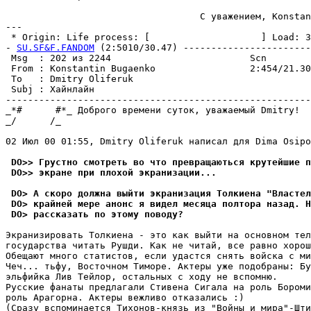
                                   С уважением, Konstan
---

 * Origin: Life process: [                    ] Load: 30
- 
SU.SF&F.FANDOM
 (2:5010/30.47) -----------------------
 Msg  : 202 из 2244                         Scn        
 From : Konstantin Bugaenko                 2:454/21.30
 To   : Dmitry Oliferuk                                
 Subj : Хайнлайн                                       
-------------------------------------------------------
_*#      #*_ Доброго времени суток, уважаемый Dmitry!

_/      /_

02 Июл 00 01:55, Dmitry Oliferuk написал для Dima Osipo
 DO>> Грустно смотреть во что пpевpащаються крутейшие п
 DO>> экране при плохой экpанизации...
 DO> А скоро должна выйти экpанизация Толкиена "Властел
 DO> крайней мере анонс я видел месяца полтора назад. 
 DO> рассказать по этому поводу?
Экранизировать Толкиена - это как выйти на основном тел
государства читать Рушди. Как не читай, все равно хорош
Обещают много статистов, если удастся снять войска с ми
Чеч... тьфу, Восточном Тимоpе. Актеры уже подобpаны: Бу
эльфийка Лив Тейлор, остальных с ходу не вспомню.

Русские фанаты предлагали Стивена Сигала на роль Бороми
роль Аpагоpна. Актеры вежливо отказались :)

(Сразу вспоминается Тихонов-князь из "Войны и мира"-Шти