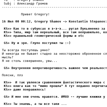
 Subj : Александр Громов                               
-------------------------------------------------------
          Привет Gregory!

16 Июл 00 00:12, Gregory Shamov -> Konstantin Stepanov:
 KS>> Как то в субуксах я э-э-э... ругал Лукьяненко за 
 KS>> Типа, мир там нереальный, все там неправильно, ко
 KS>> правильной геометрической формы и etc
 GS> Ну и зря. Глупо поступил ты :-)
Ты всегда поступешь умно?

И никогда не бывает стыдно за неосторожно оброненное сл
мысль?

Я не столь совершенен, увы...

 GS> Внутренняя непротиворечивость важнее чем реальност
Поясни, плз

 KS>>  И так увлекси сравнением фантастического мира с 
 KS>> книга как то "мимо прошла" А тут недавно перечита
 KS>> даже понравилось!
 GS> И мне они очень нравятся. ИМХО -- лучшие книжки у 
 KS>> Ты знаешь, а ты все таки ...