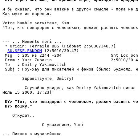
Я бы сказал, что они вязкие в другом смысле - пока не д
Как мухе из варенья.

Votre humble serviteur, Kim.

"Тот, кто повздорил с человеком, должен распять человек
--- ... Memento mori ...

 * Origin: Ferraile BBS (FidoNet 2:5030/346.7)

- 
SU.SF&F.FANDOM
 (2:5010/30.47) -----------------------
 Msg  : 205 из 2244 -204                    Snt Loc Scn
 From : Yuri Zubakin                        2:5010/30.4
 To   : Dmitry Yakimovitch                             
 Subj : Hоу-хау для писателей и фэнов (было: Бyджолд, н
-------------------------------------------------------
        Здравствуйте, Dmitry!

         Случайно увидел, как Dmitry Yakimovitch писал 
Июль 15 2000, 17:23):

 DY> "Тот, кто повздорил с человеком, должен распять че
 DY> кошку."
    Откуда?..

                C уважением, Yuri

... Пикник в муравейнике
