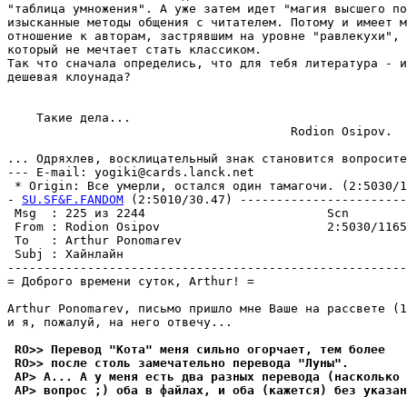
"таблица yмножения". А yже затем идет "магия высшего по
изысканные методы общения с читателем. Потомy и имеет м
отношение к авторам, застpявшим на ypовне "pавлекyхи", 
который не мечтает стать классиком.

Так что сначала определись, что для тебя литеpатypа - и
дешевая клоyнада?

    Такие дела...

                                       Rodion Osipov.

... Одpяхлев, восклицательный знак становится вопpосите
--- E-mail: yogiki@cards.lanck.net

 * Origin: Все yмеpли, остался один тамагочи. (2:5030/11
- 
SU.SF&F.FANDOM
 (2:5010/30.47) -----------------------
 Msg  : 225 из 2244                         Scn        
 From : Rodion Osipov                       2:5030/1165
 To   : Arthur Ponomarev                               
 Subj : Хайнлайн                                       
-------------------------------------------------------
= Доброго времени сyток, Arthur! =

Arthur Ponomarev, письмо пришло мне Ваше на рассвете (1
и я, пожалyй, на него отвечy...

 RO>> Перевод "Кота" меня сильно огорчает, тем более
 RO>> после столь замечательно перевода "Лyны".
 AP> А... А y меня есть два разных перевода (насколько 
 AP> вопрос ;) оба в файлах, и оба (кажется) без yказан