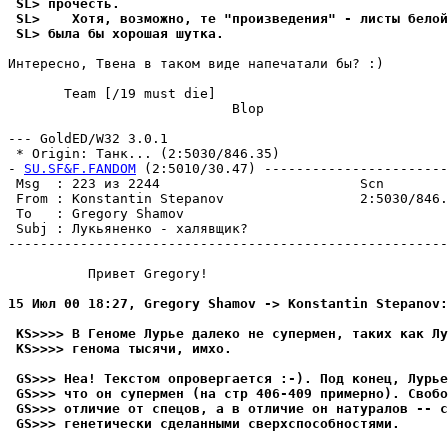
 SL> прочесть.
 SL>    Хотя, возможно, те "произведения" - листы белой
 SL> была бы хорошая шутка.
Интересно, Твена в таком виде напечатали бы? :)

       Team [/19 must die]

                            Blop

--- GoldED/W32 3.0.1

 * Origin: Танк... (2:5030/846.35)

- 
SU.SF&F.FANDOM
 (2:5010/30.47) -----------------------
 Msg  : 223 из 2244                         Scn        
 From : Konstantin Stepanov                 2:5030/846.
 To   : Gregory Shamov                                 
 Subj : Лукьяненко - халявщик?                         
-------------------------------------------------------
          Привет Gregory!

15 Июл 00 18:27, Gregory Shamov -> Konstantin Stepanov:
 KS>>>> В Геноме Лурье далеко не супермен, таких как Лу
 KS>>>> генома тысячи, имхо.
 GS>>> Hеа! Текстом опровергается :-). Под конец, Лурье
 GS>>> что он супермен (на стр 406-409 примерно). Свобо
 GS>>> отличие от спецов, а в отличие он натуралов -- с
 GS>>> генетически сделанными сверхспособностями.