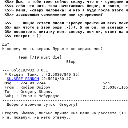
 KS>> Дык, я тебе тоже сейчкс скажу, что я - супермен и
 KS>> себя что нить типа Начитавшись Ницше, я понял, чт
 KS>> меня, -сверх человека! И кто я буду после этого ч
 KS>> завышенным самомнением или суперменом?
 GS>     Ницше кстати писал "Требую прочтения всех моих
 GS> или чтото в этом роде :-))). Я не он, но всётаки -
 GS> посмотреть цитатку мою, сверху, вон он, ответ на в
 GS> смотрит :-))
Да?

И почему же ты веришь Лурье и не веришь мне?

       Team [/19 must die]

                            Blop

--- GoldED/W32 3.0.1

 * Origin: Танк... (2:5030/846.35)

- 
SU.SF&F.FANDOM
 (2:5010/30.47) -----------------------
 Msg  : 224 из 2244                         Scn        
 From : Rodion Osipov                       2:5030/1165
 To   : Gregory Shamov                                 
 Subj : Геном и Чебypадзе                              
-------------------------------------------------------
= Доброго времени сyток, Gregory! =

Gregory Shamov, письмо пришло мне Ваше на рассвете (13 
и я, пожалyй, на него отвечy...
