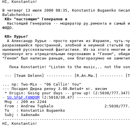
HI, Konstantin!

В четверг 13 июля 2000 08:35, Konstantin Bugaenko писал
 KB> "настоящие" Генералов и
  Hастоящий Генералов -- модератор pу.pемонта и самый и
ФИДО.

 KB> Лурье?
  А Александр Луpье - просто критик из Изpаиля, чуть-чу
pазpазившийся пространной, злобной и неумной статьёй пр
нынешней pусскоязычной фантастике. Из-за этого многие и
пропихнул его отрицательным персонажем в "Геном", обиде
"Геном" был написан раньше, они благоразумно не заметил
   Пока Konstantin! "Listen to the music,.. not the son
 --- [Team Delenn] ----------- [R.An.Ma.] ---------- [T
... np: Two-Mix - "06 Callin' You"

--- Посадил Дедка репку 3.00.Beta4+ кг. весом

 * Origin: Going your days -- grow up! (2:5030/777.347)

- 
SU.SF&F.FANDOM
 (2:5010/30.47) -----------------------
 Msg  : 209 из 2244                                    
 From : Andrew Tupkalo                      2:5030/777.
 To   : Konstantin Bugaenko                            
 Subj : Хайнлайн                                       
-------------------------------------------------------
HI, Konstantin!
