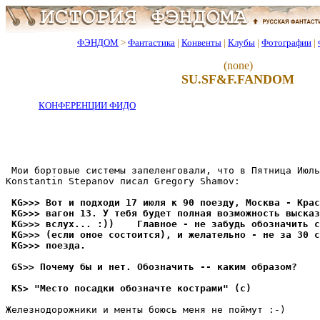
ФЭНДОМ
>
Фантастика
|
Конвенты
|
Клубы
|
Фотографии
|
(none)
SU.SF&F.FANDOM
КОНФЕРЕНЦИИ ФИДО
 Мои бортовые системы запеленговали, что в Пятница Июль
Konstantin Stepanov писал Gregory Shamov:

 KG>>> Вот и подходи 17 июля к 90 поезду, Москва - Крас
 KG>>> вагон 13. У тебя будет полная возможность высказ
 KG>>> вслух... :))    Главное - не забудь обозначить с
 KG>>> (если оное состоится), и желательно - не за 30 с
 KG>>> поезда.
 GS>> Почему бы и нет. Обозначить -- каким образом?
 KS> "Место посадки обозначте кострами" (с)
Железнодорожники и менты боюсь меня не поймут :-)
