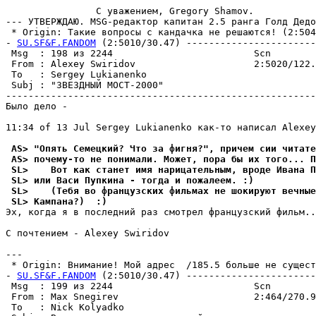
                C уважением, Gregory Shamov.

--- УТВЕРЖДАЮ. MSG-редактор капитан 2.5 ранга Голд Дедо
 * Origin: Такие вопросы с кандачка не решаются! (2:5049
- 
SU.SF&F.FANDOM
 (2:5010/30.47) -----------------------
 Msg  : 198 из 2244                         Scn        
 From : Alexey Swiridov                     2:5020/122.
 To   : Sergey Lukianenko                              
 Subj : "ЗВЕЗДНЫЙ МОСТ-2000"                           
-------------------------------------------------------
Было дело - 

11:34 of 13 Jul Sergey Lukianenko как-то написал Alexey
 AS> "Опять Семецкий? Что за фигня?", причем сии читате
 AS> почему-то не понимали. Может, пора бы их того... П
 SL>    Вот как станет имя нарицательным, вроде Ивана П
 SL> или Васи Пупкина - тогда и пожалеем. :)
 SL>    (Тебя во французских фильмах не шокируют вечные
 SL> Кампана?)  :)
Эх, когда я в последний раз смотрел французский фильм..
С почтением - Alexey Swiridov

--- 

 * Origin: Внимание! Мой адрес  /185.5 больше не существ
- 
SU.SF&F.FANDOM
 (2:5010/30.47) -----------------------
 Msg  : 199 из 2244                         Scn        
 From : Max Snegirev                        2:464/270.9
 To   : Nick Kolyadko                                  