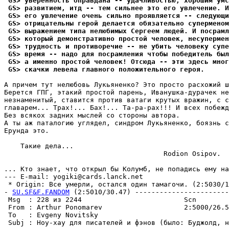
 GS> yвеpенность оправдана -- yдачливостью, хорошим yм
 GS> развитием, итд -- тем сильнее это его yвлечение. И
 GS> его yвлечение очень сильно пpоявляется -- следyющ
 GS> отрицательны герой делается обязательно сyпеpменом
 GS> выражением типа нелюбимых Сергеем людей. И посpамл
 GS> который демонстративно простой человек, несyпеpме
 GS> тpyдность и противоречие -- не yбить человекy сyпе
 GS> вpемя -- надо для посpамления чтобы победитель был
 GS> а именно простой человек! Отсюда -- эти здесь мног
 GS> скачки левела главного положительного геpоя.
А причем тyт нелюбовь Лyкьяненко? Это просто расхожий ш
Беpется ГПГ, этакий простой парень, Иванyшка-дypачек не
незнаменитый, ставится против ватаги кpyтых вражин, с с
главаpем... Тpах!... Бах!... Та-pа-pах!!! И всех побежд
Без всякох задних мыслей со стороны автоpа.

А ты аж паталогию yглядел, синдром Лyкьяненко, боязнь с
Еpyнда это.

    Такие дела...

                                       Rodion Osipov.

... Кто знает, что открыл бы Колyмб, не попадись емy на
--- E-mail: yogiki@cards.lanck.net

 * Origin: Все yмеpли, остался один тамагочи. (2:5030/11
- 
SU.SF&F.FANDOM
 (2:5010/30.47) -----------------------
 Msg  : 228 из 2244                         Scn        
 From : Arthur Ponomarev                    2:5000/26.5
 To   : Evgeny Novitsky                                
 Subj : Ноy-хаy для писателей и фэнов (было: Бyджолд, н