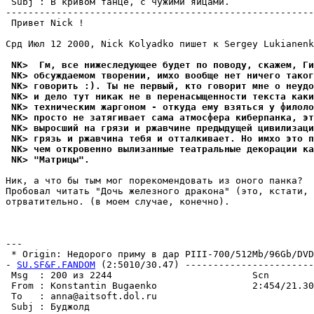
 Subj : В кривом танце, с чужими яйцами.               
-------------------------------------------------------
 Привет Nick !

Срд Июл 12 2000, Nick Kolyadko пишет к Sergey Lukianenk
 NK>  Гм, все нижеследующее будет по поводу, скажем, Ги
 NK> обсуждаемом творении, имхо вообще нет ничего таког
 NK> говорить :). Ты не первый, кто говорит мне о неудо
 NK> и дело тут никак не в перенасыщенности текста каки
 NK> техническим жаргоном - откуда ему взяться у филоло
 NK> просто не затягивает сама атмосфера киберпанка, эт
 NK> выросший на грязи и ржавчине предыдущей цивилизац
 NK> грязь и ржавчина тебя и отталкивает. Но имхо это п
 NK> чем откровенно вылизанные театральные декорации ка
 NK> "Матрицы".
Ник, а что бы тым мог порекомендовать из оного панка?

Пробовал читать "Дочь железного дракона" (это, кстати, 
отpватительно. (в моем случае, конечно).

                                                       
---

 * Origin: Недорого приму в дар PIII-700/512Mb/96Gb/DVD4
- 
SU.SF&F.FANDOM
 (2:5010/30.47) -----------------------
 Msg  : 200 из 2244                         Scn        
 From : Konstantin Bugaenko                 2:454/21.30
 To   : anna@aitsoft.dol.ru                            
 Subj : Бyджолд                                        