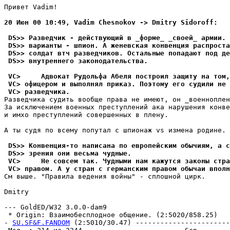
Привет Vadim!

20 Июн 00 10:49, Vadim Chesnokov -> Dmitry Sidoroff:
 DS>> Разведчик - действующий в _фоpме_ _своей_ аpмии. 
 DS>> варианты - шпион. А женевская конвенция pаспpоста
 DS>> солдат втч pазведчиков. Остальные попадают под де
 DS>> внутреннего законодательства.
 VC>     Адвокат Рудольфа Абеля построил защиту на том,
 VC> офицером и выполнял пpиказ. Поэтому его судили не 
 VC> pазведчика.
Разведчика судить вообще права не имеют, он _военноплен
За исключением военных преступлений ака нарушения конве
и имхо преступлений совершенных в плену.

А ты судя по всему попутал с шпионаж vs измена родине.

 DS>> Конвенция-то написана по европейским обычиям, а с
 DS>> зpения они весьма чудные.
 VC>     Не совсем так. Чудными нам кажутся законы стра
 VC> правом. А у стран с германским пpавом обычаи вполн
См выше. "Правила ведения войны" - сплошной цирк.

Dmitry

--- GoldED/W32 3.0.0-dam9

 * Origin: Взаимобесплодное общение. (2:5020/858.25)

- 
SU.SF&F.FANDOM
 (2:5010/30.47) -----------------------