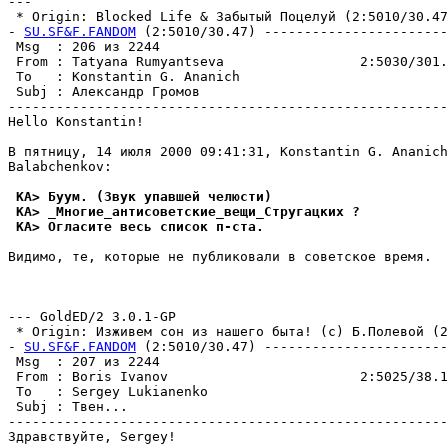
---

 * Origin: Blocked Life & Забытый Поцелуй (2:5010/30.47)
- 
SU.SF&F.FANDOM
 (2:5010/30.47) -----------------------
 Msg  : 206 из 2244                                    
 From : Tatyana Rumyantseva                 2:5030/301.
 To   : Konstantin G. Ananich                          
 Subj : Александр Громов                               
-------------------------------------------------------
Hello Konstantin!

В пятницу, 14 июля 2000 09:41:31, Konstantin G. Ananich
Balabchenkov:

 KA> Буум. (Звук упавшей челюсти)
 KA> _Многие_антисоветские_вещи_Стругацких ?
 KA> Огласите весь список п-ста.
Видимо, те, которые не публиковали в советское время.

                                                       
                                                       
--- GoldED/2 3.0.1-GP

 * Origin: Изживем сон из нашего быта! (с) Б.Полевой (2:
- 
SU.SF&F.FANDOM
 (2:5010/30.47) -----------------------
 Msg  : 207 из 2244                                    
 From : Boris Ivanov                        2:5025/38.1
 To   : Sergey Lukianenko                              
 Subj : Твен...                                        
-------------------------------------------------------
Здравствуйте, Sergey!
