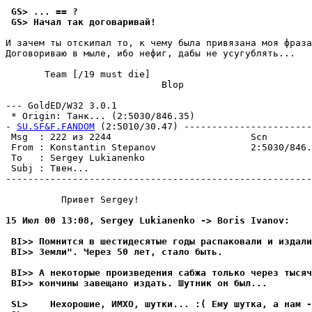
 GS> ... == ?
 GS> Начал так договаривай!
И зачем ты отскипал то, к чему была привязана моя фраза
Договориваю в мыле, ибо нефиг, дабы не усугублять...

       Team [/19 must die]

                            Blop

--- GoldED/W32 3.0.1

 * Origin: Танк... (2:5030/846.35)

- 
SU.SF&F.FANDOM
 (2:5010/30.47) -----------------------
 Msg  : 222 из 2244                         Scn        
 From : Konstantin Stepanov                 2:5030/846.
 To   : Sergey Lukianenko                              
 Subj : Твен...                                        
-------------------------------------------------------
          Привет Sergey!

15 Июл 00 13:08, Sergey Lukianenko -> Boris Ivanov:
 BI>> Помнится в шестидесятые годы распаковали и издали
 BI>> Земли". Через 50 лет, стало быть.
 BI>> А некоторые произведения сабжа только через тысяч
 BI>> кончины завещано издать. Шутник он был...
 SL>    Нехорошие, ИМХО, шутки... :( Ему шутка, а нам -