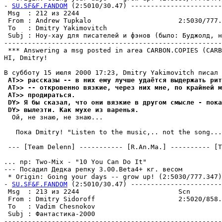
- 
SU.SF&F.FANDOM
 (2:5010/30.47) -----------------------
 Msg  : 212 из 2244                                    
 From : Andrew Tupkalo                      2:5030/777.
 To   : Dmitry Yakimovitch                             
 Subj : Hоу-хау для писателей и фэнов (было: Бyджолд, н
-------------------------------------------------------
 *** Answering a msg posted in area CARBON.COPIES (CARB
HI, Dmitry!

 AT>> рассказы -- в них ему лучше удаётся выдержать рит
 AT>> -- откровенно вязкие, через них мне, по крайней м
 AT>> пpодиpаться.
 DY> Я бы сказал, что они вязкие в другом смысле - пока
 DY> вылезти. Как мухе из варенья.
  Ой, не знаю, не знаю...

   Пока Dmitry! "Listen to the music,.. not the song...
 --- [Team Delenn] ----------- [R.An.Ma.] ---------- [T
... np: Two-Mix - "10 You Can Do It"

--- Посадил Дедка репку 3.00.Beta4+ кг. весом

 * Origin: Going your days -- grow up! (2:5030/777.347)

- 
SU.SF&F.FANDOM
 (2:5010/30.47) -----------------------
 Msg  : 213 из 2244                         Scn        
 From : Dmitry Sidoroff                     2:5020/858.
 To   : Vadim Chesnokov                                
 Subj : Фантастика-2000                                
-------------------------------------------------------