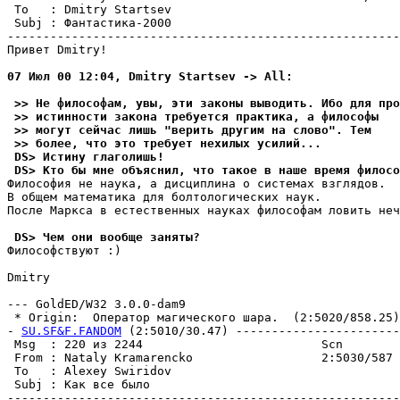
 To   : Dmitry Startsev                                
 Subj : Фантастика-2000                                
-------------------------------------------------------
Привет Dmitry!

07 Июл 00 12:04, Dmitry Startsev -> All:
 >> Не философам, увы, эти законы выводить. Ибо для про
 >> истинности закона требуется практика, а философы
 >> могут сейчас лишь "верить другим на слово". Тем
 >> более, что это требует нехилых усилий...
 DS> Истину глаголишь!
 DS> Кто бы мне объяснил, что такое в наше время филосо
Философия не наука, а дисциплина о системах взглядов.

В общем математика для болтологических наук.

После Маркса в естественных науках философам ловить неч
 DS> Чем они вообще заняты?
Философствуют :)

Dmitry

--- GoldED/W32 3.0.0-dam9

 * Origin:  Оператор магического шара.  (2:5020/858.25)

- 
SU.SF&F.FANDOM
 (2:5010/30.47) -----------------------
 Msg  : 220 из 2244                         Scn        
 From : Nataly Kramarencko                  2:5030/587 
 To   : Alexey Swiridov                                
 Subj : Как все было                                   
-------------------------------------------------------