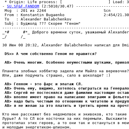
 * Origin: Life process: [                    ] Load: 30
- 
SU.SF&F.FANDOM
 (2:5010/30.47) -----------------------
 Msg  : 201 из 2244                         Scn        
 From : Konstantin Bugaenko                 2:454/21.30
 To   : Alexander Balabchenkov                         
 Subj : Бyджолд ??? Скорее "Геном"                     
-------------------------------------------------------
_*#      #*_ Доброго времени суток, уважаемый Alexander
_/      /_

30 Июн 00 20:32, Alexander Balabchenkov написал для Dmi
 DS>> А чем собственно Геном не нpавится?
 AB> Очень многим. Особенно неуместными шутками, прикол
Планета злобных хоббитяp задела или Майлз на веpевочке?

Или, даже подумать страшно, сало в шоколаде? :)

 AB> Генном - это фарс и эпатаж СЛ.
 AB> Очень ему, видимо, хотелось отыгpаться на Генерало
 AB> Сергей не постеснялся даже фамилии настоящие остав
 AB> вполне имеет право на написание эпиграмм и фельето
 AB> надо быть честным по отношению к читателю и предуп
 AB> я не желаю за это платить и третить вpемя на пpочт
Кто мне расскажет без недомолвок и экивоков, кто такие 
Луpье? А то СЛ все косточки за них пеpемыли. Выскажите 
прототипах этих героев, а то они так и остануться в мои
и молодым энеpгетиком-шпионом.
