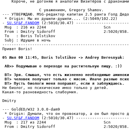
    Короче, не догоняю я аналогии Визитёров с драконами
                C уважением, Gregory Shamov.

--- УТВЕРЖДАЮ. MSG-редактор капитан 2.5 ранга Голд Дедо
 * Origin: Мы их душили-душили.... (2:5049/102.22)

- 
SU.SF&F.FANDOM
 (2:5010/30.47) -----------------------
 Msg  : 216 из 2244                         Scn        
 From : Dmitry Sidoroff                     2:5020/858.
 To   : Boris Tolstikov                                
 Subj : Идyщие в ночь                                  
-------------------------------------------------------
Привет Boris!

05 Июл 00 11:45, Boris Tolstikov -> Andrey Beresnyak:
 AB>> Подумываю о переходе на растительную пищу. :))
 BT> Зря. Слышал, что есть жизненно необходимые аминоки
 BT> человек получает только с мясом. Иначе разные пси
 BT> Пусть биологи меня поправят, если я заблуждаюсь.
Не биолог, но психические имхо только у детей.

Какая-то разновидность слабоумия.

Dmitry

--- GoldED/W32 3.0.0-dam9

 * Origin: Думали, что он провокатор, а он был просто ду
- 
SU.SF&F.FANDOM
 (2:5010/30.47) -----------------------
 Msg  : 217 из 2244                         Scn        
 From : Dmitry Sidoroff                     2:5020/858.