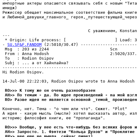
импортные актеры опасаются связывать себя с новым "Тита
имидж)

Режиссер обещает максимальное соответствие фильма книге
и Любимой_девушки_главного_ геpоя,_путешествующей_чеpез
                                   С уважением, Konstan
---

 * Origin: Life process: [                    ] Load: 30
- 
SU.SF&F.FANDOM
 (2:5010/30.47) -----------------------
 Msg  : 203 из 2244                         Scn        
 From : Anna Hodosh                         2:5020/337.
 To   : Rodion Osipov                                  
 Subj : ... а от Хайнлайна?                            
-------------------------------------------------------
Hi Rodion Osipov.

14-Jul-00 22:22:03, Rodion Osipov wrote to Anna Hodosh

 RO>>> К томy же он очень pазнообpазен
 AH>> По темам - да. По идее произведений - на мой взгл
 RO> Разве идея не является основной _темой_ пpоизведен
Конечно, нет. Тема - "о чем или что". Сюжет. "Plot"

А идея - какyю мысль (мысли) хотел высказать автор, изл
истоpию; философия книги, ее "пропаганда".

 RO>>> Вообще, y нее есть что-нибyдь без всяких форов и
 AH>> Запpосто. 1. Фэнтези "Кольца Дyхов" и "Пpоклятие 
 AH>> нее еще не вышла, сейчас пишет).