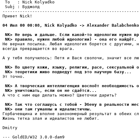
 To   : Nick Kolyadko                                  
 Subj : Бyджолд                                        
-------------------------------------------------------
Привет Nick!

04 Июл 00 00:08, Nick Kolyadko -> Alexander Balabchenko
 NK> Не верь и дальше. Если какой-то идеологии нужен вр
 NK> правило, нужен любой идеологии) - она его найдёт.
Не верная посылка. Любая идеология борется с другими, н
всегда превращается во врага.

А у тебя получилось: Петя и Вася сволочи, значит все лю
 NK> По цвету кожи, языку, религии, расе, сексуальной о
 NK> теоретики живо подведут под это научную базу...
Эт точно.

 NK> А творческая интеллигенция воспоёт необходимость о
 NK> уничтожать, если он не сдаётся...
А что с ним еще делать можно? Цветочки дарить?

 NK> Так что соглашусь с тобой - Эбену в реальности мес
 NK> они там гуманны и идеалистичны.
Горбачевщина и вполне закономерный результат в обеих сл
Жизнь тетка злая и идеалистов не любит.

Dmitry

--- GoldED/W32 3.0.0-dam9
