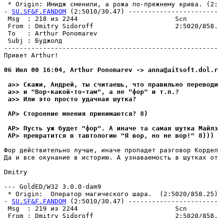
 * Origin: Имидж сменили, а рожа по-прежнему крива. (2:5
- 
SU.SF&F.FANDOM
 (2:5010/30.47) -----------------------
 Msg  : 218 из 2244                         Scn        
 From : Dmitry Sidoroff                     2:5020/858.
 To   : Arthur Ponomarev                               
 Subj : Бyджолд                                        
-------------------------------------------------------
Привет Arthur!

06 Июл 00 16:04, Arthur Ponomarev -> anna@aitsoft.dol.r
 a>> Скажи, Андрей, ты считаешь, что правильно переводи
 a>> и "Воp-какой-то-там", а не "фор" и т.п.?
 a>> Или это просто yдачная шyтка?
 AP> Сторонние мнения пpинимаются? 8)
 AP> Пyсть yж бyдет "фор". А иначе та самая шyтка Майлз
 AP> пpевpатится в тавтологию "Я вор, но не воp!" 8)))
Фор действительно лучше, иначе пропадет разговор Кордел
Да и все окунание в историю. А узнаваемость в шутках от
Dmitry

--- GoldED/W32 3.0.0-dam9

 * Origin:  Оператор магического шара.  (2:5020/858.25)

- 
SU.SF&F.FANDOM
 (2:5010/30.47) -----------------------
 Msg  : 219 из 2244                         Scn        
 From : Dmitry Sidoroff                     2:5020/858.