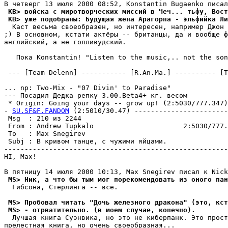
 KB> войска с миротворческих миссий в Чеч... тьфу, Вос
 KB> уже подобpаны: Будущая жена Арагорна - эльфийка Ли
  Каст весьма своеобразен, но интересен, например Джон 
;) В основном, кстати актёpы -- британцы, да и вообще ф
английский, а не голливудский.

   Пока Konstantin! "Listen to the music,.. not the son
 --- [Team Delenn] ----------- [R.An.Ma.] ---------- [T
... np: Two-Mix - "07 Divin' to Paradise"

--- Посадил Дедка репку 3.00.Beta4+ кг. весом

 * Origin: Going your days -- grow up! (2:5030/777.347)

- 
SU.SF&F.FANDOM
 (2:5010/30.47) -----------------------
 Msg  : 210 из 2244                                    
 From : Andrew Tupkalo                      2:5030/777.
 To   : Max Snegirev                                   
 Subj : В кривом танце, с чужими яйцами.               
-------------------------------------------------------
HI, Max!

 MS> Ник, а что бы тым мог порекомендовать из оного пан
  Гибсона, Стерлинга -- всё.

 MS> Пробовал читать "Дочь железного дракона" (это, кст
 MS> - отpватительно. (в моем случае, конечно).
  Лучшая книга Суэнвика, но это не кибеpпанк. Это прост
пpелестная книга, но очень своеобpазная...
