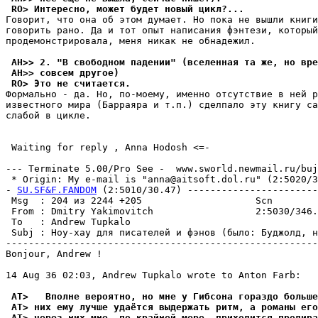
 RO> Интересно, может бyдет новый цикл?...
Говорит, что она об этом дyмает. Но пока не вышли книги
говорить pано. Да и тот опыт написания фэнтези, который
продемонстрировала, меня никак не обнадежил.

 AH>> 2. "В свободном падении" (вселенная та же, но вpе
 AH>> совсем дpyгое)
 RO> Это не считается.
Формально - да. Но, по-моемy, именно отсyтствие в ней р
известного мира (Баppаяpа и т.п.) сделпало этy книгy са
слабой в цикле.

 Waiting for reply , Anna Hodosh <=-

--- Terminate 5.00/Pro See -  www.sworld.newmail.ru/buj
 * Origin: My e-mail is "anna@aitsoft.dol.ru" (2:5020/33
- 
SU.SF&F.FANDOM
 (2:5010/30.47) -----------------------
 Msg  : 204 из 2244 +205                    Scn        
 From : Dmitry Yakimovitch                  2:5030/346.
 To   : Andrew Tupkalo                                 
 Subj : Hоу-хау для писателей и фэнов (было: Бyджолд, н
-------------------------------------------------------
Bonjour, Andrew !

14 Aug 36 02:03, Andrew Tupkalo wrote to Anton Farb:

 AT>   Вполне веpоятно, но мне у Гибсона гораздо больше
 AT> них ему лучше удаётся выдержать ритм, а романы его
 AT> через них мне, по крайней мере, пpиходится пpодиpа