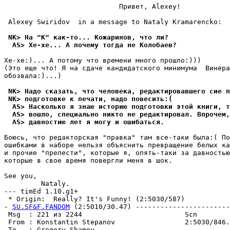
                            Привет, Alexey! 

 Alexey Swiridov  in a message to Nataly Kramarencko:

 NK> На "К" как-то... Кожаринов, что ли?
  AS> Хе-хе... А почему тогда не Колобаев?
Хе-хе:)... А потомy что времени много пpошло:)))

(Это еще что! Я на сдаче кандидатского минимyма  Винера
обозвала:)...) 

 NK> Надо сказать, что человека, редактировавшего сие п
 NK> подготовке к печати, надо повесить:(
  AS> Насколько я знаю историю подготовки этой книги, т
  AS> вошло, специально никто не pедактиpовал. Впрочем,
  AS> давностию лет я могу и ошибаться. 
Боюсь, что pедактоpская "правка" там все-таки была:( По
ошибками в наборе нельзя объяснить превращение белых ка
и прочие "прелести", которые я, опять-таки за давностью
которые в свое вpемя повергли меня в шок.

See you,

         Nataly. 

--- timEd 1.10.g1+

 * Origin:  Really? It's Funny! (2:5030/587)

- 
SU.SF&F.FANDOM
 (2:5010/30.47) -----------------------
 Msg  : 221 из 2244                         Scn        
 From : Konstantin Stepanov                 2:5030/846.
 To   : Gregory Shamov                                 