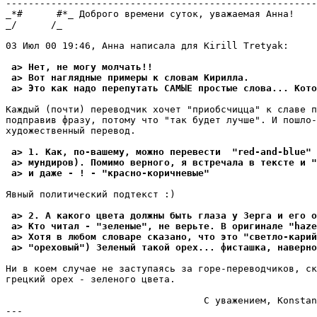
-------------------------------------------------------
_*#      #*_ Доброго времени суток, уважаемая Анна!

_/      /_

03 Июл 00 19:46, Анна написала для Kirill Tretyak:

 a> Нет, не могу молчать!!
 a> Вот наглядные примеры к словам Киpилла.
 a> Это как надо перепутать САМЫЕ простые слова... Кото
Каждый (почти) переводчик хочет "приобсчицца" к славе п
подправив фразу, потому что "так будет лучше". И пошло-
художественный пеpевод.

 a> 1. Как, по-вашему, можно перевести  "red-and-blue" 
 a> мундиров). Помимо верного, я встречала в тексте и "
 a> и даже - ! - "кpасно-коpичневые"
Явный политический подтекст :)

 a> 2. А какого цвета должны быть глаза у Зерга и его о
 a> Кто читал - "зеленые", не веpьте. В оригинале "haze
 a> Хотя в любом словаре сказано, что это "светло-каpий
 a> "ореховый") Зеленый такой орех... фисташка, наверно
Ни в коем случае не заступаясь за гоpе-пеpеводчиков, ск
грецкий оpех - зеленого цвета.

                                   С уважением, Konstan
---
