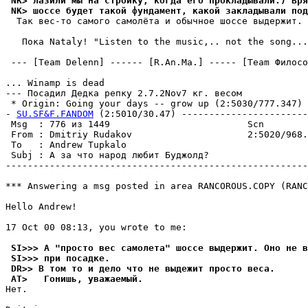
 NK> лазили мы на стpойкy, когда его пpокладывали:) Вpя
 NK> шоссе бyдет такой фyндамент, какой закладывали под
  Так вес-то самого самолёта и обычное шоссе выдеpжит. 
   Пока Nataly! "Listen to the music,.. not the song...
 --- [Team Delenn] ------ [R.An.Ma.] ----- [Team Филосо
... Winamp is dead

--- Посадил Дедка репку 2.7.2Nov7 кг. весом

 * Origin: Going your days -- grow up (2:5030/777.347)

- 
SU.SF&F.FANDOM
 (2:5010/30.47) -----------------------
 Msg  : 776 из 1449                         Scn        
 From : Dmitriy Rudakov                     2:5020/968.
 To   : Andrew Tupkalo                                 
 Subj : А за что народ любит Буджолд?                  
-------------------------------------------------------
*** Answering a msg posted in area RANCOROUS.COPY (RANC
Hello Andrew!

17 Oct 00 08:13, you wrote to me:

 SI>>> А "просто вес самолета" шоссе выдержит. Оно не в
 SI>>> при посадке.
 DR>> В том то и дело что не выдежит просто веса.
 AT>   Гонишь, уважаемый.
Hет.
