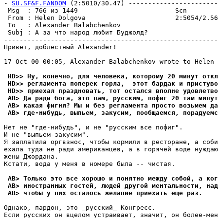
- 
SU.SF&F.FANDOM
 (2:5010/30.47) -----------------------
 Msg  : 766 из 1449                         Scn        
 From : Helen Dolgova                       2:5054/2.56
 To   : Alexander Balabchenkov                         
 Subj : А за что народ любит Буджолд?                  
-------------------------------------------------------
Привет, доблестный Alexander!

17 Oct 00 00:05, Alexander Balabchenkov wrote to Helen 
 HD>> Ну, конечно, для человека, которому 20 минут откл
 HD>> регламента поперек горла,  этот бардак и пристуво
 HD>> приехал праздновать, тот остался вполне удовлетво
 AB> Да ради бога, это нам, русским, пофиг 20 там минут
 AB> какая фигня? Мы и без регламента просто возьмем да
 AB> где-нибудь, выпьем, закусим, пообщаемся, порадуемс
Нет не "где-нибудь", и не "русским все пофиг".

И не "выпьем-закусим".

Я заплатила оргвзнос, чтобы кормили в ресторане, а соби
ехала туда не ради американцев, а в горячей воде нуждаю
жены Джордана.

Кстати, вода у меня в номере была -- чистая.

 AB> Только это все хорошо и понятно между собой, а ког
 AB> иностранных гостей, людей другой ментальности, над
 AB> чтобы у них осталось желание приехать еще раз.
Однако, пардон, это _русский_ Конгресс.

Если русских он вцелом устраивает, значит, он более-мен