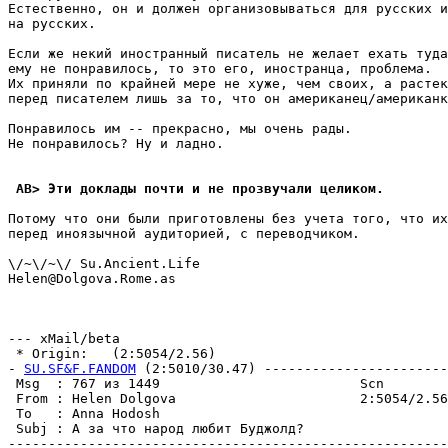
Естественно, он и должен организовываться для русских и
на русских.

Если же некий иностранный писатель не желает ехать туда
ему не понравилось, то это его, иностранца, проблема.

Их приняли по крайней мере не хуже, чем своих, а растек
перед писателем лишь за то, что он американец/американк
Понравилось им -- прекрасно, мы очень рады.

Не понравилось? Ну и ладно.

 AB> Эти доклады почти и не прозвучали целиком.
Потому что они были приготовлены без учета того, что их
перед иноязычной аудиторией, с переводчиком.

\/~\/~\/ Su.Ancient.Life

Helen@Dolgova.Rome.as

--- xMail/beta

 * Origin:   (2:5054/2.56)

- 
SU.SF&F.FANDOM
 (2:5010/30.47) -----------------------
 Msg  : 767 из 1449                         Scn        
 From : Helen Dolgova                       2:5054/2.56
 To   : Anna Hodosh                                    
 Subj : А за что народ любит Буджолд?                  
-------------------------------------------------------