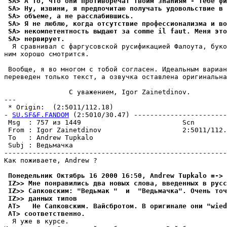
 SA> А то, что они противоречат твоим знаниям - тебе фи
 SA> Ну, извини, я предпочитаю получать удовольствие в 
 SA> объеме, а не расслабившись.
 SA> Я не люблю, когда отсутствие профессионализма и во
 SA> некомпетентность выдают за comme il faut. Меня это
 SA> нервирует.
  Я сравнивал с фаргусовской русификацией Фалоута, буко
ним хорошо смотрится.

 Вообще, я во многом с тобой согласен. Идеальным вариан
переведен только текст, а озвучка оставлена оригинальна
                C уважением, Igor Zainetdinov.

---

 * Origin:  (2:5011/112.18)

- 
SU.SF&F.FANDOM
 (2:5010/30.47) -----------------------
 Msg  : 757 из 1449                         Scn        
 From : Igor Zainetdinov                    2:5011/112.
 To   : Andrew Tupkalo                                 
 Subj : Ведьмачка                                      
-------------------------------------------------------
Как поживаете, Andrew ?

 Понедельник Октябрь 16 2000 16:50, Andrew Tupkalo =-> 
 IZ>> Мне понравились два новых слова, введенных в русс
 IZ>> Сапковским: "Ведьмак "  и  "Ведьмачка". Очень точ
 IZ>> данных типов
 AT>   Не Сапковским. Вайсбpотом. В оригинале они "wie
 AT> соответственно.
  Я уже в курсе.
