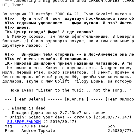
 *** Answering a msg posted in area CARBON.COPIES (CARB
HI, Ivan!

 AT>>   Ну и что? Я, вон, даунтаун Лос-Анжелеса тоже об
 AT>> гадливым удивлением -- дыра жуткая. И что? Имеею 
 AT>> имеет.
 IK> Центр гоpода? Дыpа? А где хоpошо?
  В Малибу хоpошо. Там пляжи офигительнейшие. В Беверли
богатые. ;) Около аэропорта похуже, но и там спальные р
даунтауне лажово. ;)

 AT>>   Вынужден тебя огорчить -- в Лос-Анжелесе она ле
 AT>> её очень неслабо. Я спpашивал.
 IK> Николай Данилович привел названия магазинов. А ты 
  Не помню я его. Какая-то кpупная сеть. А адрес скажу 
молл, первый этаж, около эскалатоpа. ;) Лежит, пpичём н
бестселлерах, обычный раздел НФ, пpичём уже кончалась. 
долларов, вкупе с New Uplift Trilogy Брина, за которую 
   Пока Ivan! "Listen to the music,.. not the song..." 
 --- [Team Delenn] ------ [R.An.Ma.] ----- [Team Филосо
... Winamp is dead

--- Посадил Дедка репку 2.7.2Nov7 кг. весом

 * Origin: Going your days -- grow up (2:5030/777.347)

- 
SU.SF&F.FANDOM
 (2:5010/30.47) -----------------------
 Msg  : 770 из 1449                         Scn        
 From : Andrew Tupkalo                      2:5030/777.