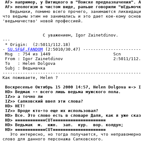
 AF> например, у Витицкого в "Поиске предназначения". А
 AF> неологизм в чистом виде, раньше говорили "вЕдьмочк
   Ведьмаки, помимо всего прочего, занимаются ликвидаци
что ведьмы этим не занимались и это дает кое-кому основ
'ведьмачество' новой профессией.

                C уважением, Igor Zainetdinov.

---

 * Origin:  (2:5011/112.18)

- 
SU.SF&F.FANDOM
 (2:5010/30.47) -----------------------
 Msg  : 754 из 1449                         Scn        
 From : Igor Zainetdinov                    2:5011/112.
 To   : Helen Dolgova                                  
 Subj : Ведьмачка                                      
-------------------------------------------------------
Как поживаете, Helen ?

 Воскресенье Октябрь 15 2000 14:57, Helen Dolgova =-> I
 HD> Ведмак -- всего лишь ведьма мужского пола.
 IZ>> а точно ли
 IZ>> Сапковский ввел эти слова?
 HD> HЕТ!
 IZ>> Вроде кто-то еще их использовал?
 HD> Все. Это слово есть в словаре Даля, как я уже сказ
 HD> ============CUT=====================
 HD> Ведьмак  м.  южн.  зап.  кур.  вор. колдун;
 HD> ============CUT=====================
   Это интересно, но тогда получается, что неправомерно
слово для данного персонажа Сапковского.
