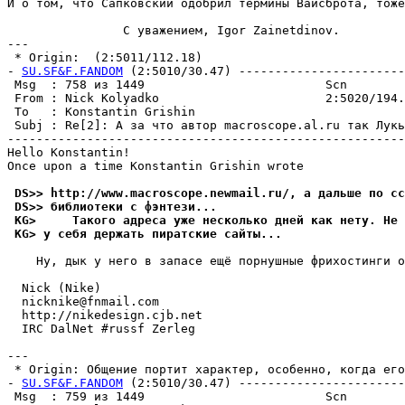
И о том, что Сапковский одобрил термины Вайсброта, тоже
                C уважением, Igor Zainetdinov.

---

 * Origin:  (2:5011/112.18)

- 
SU.SF&F.FANDOM
 (2:5010/30.47) -----------------------
 Msg  : 758 из 1449                         Scn        
 From : Nick Kolyadko                       2:5020/194.
 To   : Konstantin Grishin                             
 Subj : Re[2]: А за что автор macroscope.al.ru так Лукь
-------------------------------------------------------
Hello Konstantin!

Once upon a time Konstantin Grishin wrote

 DS>> http://www.macroscope.newmail.ru/, а дальше по сс
 DS>> библиотеки с фэнтези...
 KG>     Такого адреса уже несколько дней как нету. Не
 KG> у себя держать пиратские сайты...
    Ну, дык у него в запасе ещё порнушные фрихостинги о
  Nick (Nike)

  nicknike@fnmail.com

  http://nikedesign.cjb.net

  IRC DalNet #russf Zerleg

---

 * Origin: Общение портит характер, особенно, когда его 
- 
SU.SF&F.FANDOM
 (2:5010/30.47) -----------------------
 Msg  : 759 из 1449                         Scn        