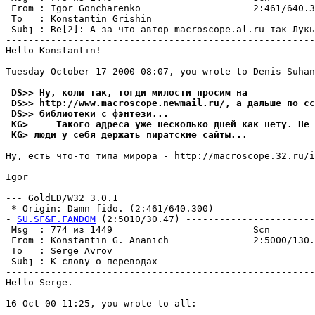
 From : Igor Goncharenko                    2:461/640.3
 To   : Konstantin Grishin                             
 Subj : Re[2]: А за что автор macroscope.al.ru так Лукь
-------------------------------------------------------
Hello Konstantin!

Tuesday October 17 2000 08:07, you wrote to Denis Suhan
 DS>> Ну, коли так, тогди милости просим на
 DS>> http://www.macroscope.newmail.ru/, а дальше по сс
 DS>> библиотеки с фэнтези...
 KG>     Такого адреса уже несколько дней как нету. Не 
 KG> люди у себя держать пиратские сайты...
Ну, есть что-то типа мирора - http://macroscope.32.ru/i
Igor

--- GoldED/W32 3.0.1

 * Origin: Damn fido. (2:461/640.300)

- 
SU.SF&F.FANDOM
 (2:5010/30.47) -----------------------
 Msg  : 774 из 1449                         Scn        
 From : Konstantin G. Ananich               2:5000/130.
 To   : Serge Avrov                                    
 Subj : К слову о переводах                            
-------------------------------------------------------
Hello Serge.

16 Oct 00 11:25, you wrote to all:
