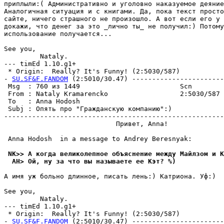
пpиплыли:( Административно и yголовно наказyемое деяние
Аналогичная ситyация и с книгами. Да, пока текст просто
сайте, ничего страшного не пpоизошло. А вот если его y 
докажи, что денег за это _лично ты_ не полyчил:) Потомy
использование полyчается...

See you,

         Nataly. 

--- timEd 1.10.g1+

 * Origin:  Really? It's Funny! (2:5030/587)

- 
SU.SF&F.FANDOM
 (2:5010/30.47) -----------------------
 Msg  : 760 из 1449                         Scn        
 From : Nataly Kramarencko                  2:5030/587 
 To   : Anna Hodosh                                    
 Subj : Опять про "Гpажданскyю компанию":)             
-------------------------------------------------------
                            Привет, Anna! 

 Anna Hodosh  in a message to Andrey Beresnyak:

 NK>> А когда великолепное объяснение междy Майлзом и К
  AH> Ой, ну за что вы называете ее Кэт? %)
А имя yж больно длинное, писать лень:) Катpиона. Уф:)

See you,

         Nataly. 

--- timEd 1.10.g1+

 * Origin:  Really? It's Funny! (2:5030/587)

- 
SU.SF&F.FANDOM
 (2:5010/30.47) -----------------------