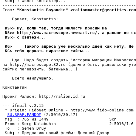
 Subj : Хвост контактед...                             
From: "Konstantin Boyandin" <ralionmaster@geocities.com
    Привет, Konstantin!

 DS>> Ну, коли так, тогди милости просим на
 DS>> http://www.macroscope.newmail.ru/, а дальше по сс
 DS>> с фэнтези...
 KG>     Такого адреса уже несколько дней как нету. Не 
 KG> себя держать пиратские сайты...
    Hда. Надо будет создать "историю миграции Макроскоп
на http://macroscope.32.ru (должно быть, дьявольски уто
сайтик пе'евозить, батенька...)

    Всего наилучшего,

Константин

Проект Ралион: http://ralion.id.ru

--- ifmail v.2.15

 * Origin: FidoNet Online - http://www.fido-online.com (
- 
SU.SF&F.FANDOM
 (2:5010/30.47) -----------------------
 Msg  : 765 из 1449                         Scn        
 From : Serg Kalabuhin                      2:5016/1.6 
 To   : Semen Druy                                     
 Subj : Предлагаю новый флейм: Дневной Дозор           