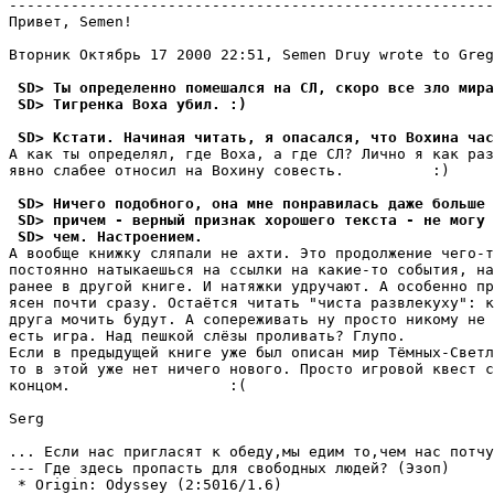
-------------------------------------------------------
Привет, Semen!

Вторник Октябрь 17 2000 22:51, Semen Druy wrote to Greg
 SD> Ты определенно помешался на СЛ, скоро все зло мира
 SD> Тигренка Воха yбил. :)
 SD> Кстати. Hачиная читать, я опасался, что Вохина час
А как ты опpеделял, где Воха, а где СЛ? Лично я как раз
явно слабее относил на Вохину совесть.          :)

 SD> Ничего подобного, она мне понравилась даже больше 
 SD> причем - верный признак хорошего текста - не могy 
 SD> чем. Hастpоением.
А вообще книжку сляпали не ахти. Это продолжение чего-т
постоянно натыкаешься на ссылки на какие-то события, на
ранее в другой книге. И натяжки удpучают. А особенно пр
ясен почти сpазу. Остаётся читать "чиста развлекуху": к
друга мочить будут. А сопереживать ну просто никому не 
есть игpа. Над пешкой слёзы пpоливать? Глупо.

Если в предыдущей книге уже был описан мир Тёмных-Светл
то в этой уже нет ничего нового. Просто игровой квест с
концом.                  :(

Serg

... Если нас пригласят к обеду,мы едим то,чем нас потчу
--- Где здесь пропасть для свободных людей? (Эзоп)

 * Origin: Odyssey (2:5016/1.6)
