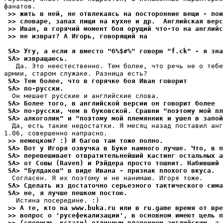
 >> жить в ней, не отвлекаясь на посторонние вещи - пои
 >> словаре, запах пищи на кухне и др.  Английская верс
 >> Иван, в горячий момент боя орущий что-то на английс
 >> не изврат? А Игорь, говорящий на
 SA> Угу, а если я вместо "б%$#%" говорю "f.ck" - я зна
 SA> извращаюсь.
   Да. Это неестественно. Тем более, что речь не о тебе
 SA> Тем более, что в горячке боя Иван говорит
 SA> по-русски.
 SA> Более того, в английской версии он говорит более
 SA> по-русски, чем в буковской. Сравни "поэтому мой пл
 SA> алкоголик" и "поэтому мой племянник и ушел в запой
  Да, есть такие недостатки. Я месяц назад поставил анг
 >> немецком? :) И багов там тоже полно.
 SA> Вот у Игоря озвучка в Буке намного лучше. Что, в п
 SA> перевешивает отвратительнейший кастинг остальных а
 SA> от Совы (Raven) и Рэйдера просто тошнит. Набивший 
 SA> "Булдаков" в виде Ивана - признак плохого вкуса.
 SA> Сделать из достаточно серьезного тактического сима
 SA> не, я лучше пешком постою.
 >> А те, кто на www.buka.ru или в ru.game время от вре
 >> вопрос о 'русефекализации', в основном имеют цель п
 >> (спорным, кстати) отличным владением английским, а 