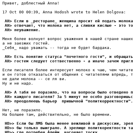
Привет, доблестный Anna!

17 Oct 00 00:39, Anna Hodosh wrote to Helen Dolgova:

 AH> Если в _ресторане_ женщина просит ей подать молока
 AH> отвечают, что молока нет, а сливки кислые - это то
 AH> неуважение.
Меня более волнует вопрос уважения в нашей стране наших
а не заезжих гостей.

_Себя_ надо уважать -- тогда не будет бардака.

 AH> Есть понятие статуса "почетного гостя", и обращать
 AH> гостем следует соттвественно - а иначе зачем пригл
Если писателя более интересует молоко к чаю, чем читате
и он готов отказаться от общения с читателями впредь, т
не дали молока -- се ля ви.

Ну и не надо.

 AH> А табя не поразило, что на вопросы было отведено п
 AH> каждого писателя? За 5 минут не особо разговоришьс
 AH> преодолеешь барьер  привычной "политкорректности".
Нет, не поразило.

На болшее там, действительно, не было времени.

 HD>> Если бы ЛМБ была менее вежливой в дискуссии, зрел
 HD>> бы только выиграло. А зрелище политкоректности та
 HD>> где потребен флейм, нагоняет тоску.