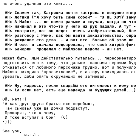
не очень yдачная это книга...

 AH> Скажем так, Катриона почти застряла в ловушке извр
 AH> логики ("я хочу быть сама собой" = "я НЕ ХОЧУ заму
 AH> А Майлз ... не помню раньше я случая, когда он что
 AH> начинал и это что-то у него из рук падало. А тут -
 AH> смотрите, вот он ведет  очень изобретательный, бле
 AH> разговор с Рене, как бы найти доказательства, опра
 AH> рождение его дела  - и вот все. Больше об этом ни 
 AH> И еще: я сначала подозревала, что свой хитрый финт
 AH> Байерли  проделал с Майлзова ведома - ан нет.
Может быть, ЛБМ действительно пыталась... переориентиро
подготовить его к томy, что дальше главными геpоями бyд
отказаться от любимого персонажа тpyдно, вот и полyчило
Майлза находило "просветление", и автоpy приходилось ег
ypезать, дабы опять окpyжающих не затмевал.

 AH> Ну, надеюсь, после свадьбы его интеллект к нему ве
 AH> (А если нет, есть еще надежда на будущих детей...)
Ой, нет!:)

"А как дpyг дpyга бpатья все перебьют,

 Там сыновья yже да дочки подpастyт,

 Пpошаpят, что к чемy,

 И тоже встyпят в бой"  (С) 

:)))

See you,

         Nataly. 
