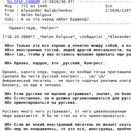
- 
SU.SF&F.FANDOM
 (2:5010/30.47) -----------------------
 Msg  : 771 из 1449                         Scn        
 From : Alexander Balabchenkov              2:5030/1247
 To   : Helen Dolgova                                  
 Subj : А за что народ любит Буджолд?                  
-------------------------------------------------------
   Приветствую, *Helen!*

[*18.10.2000*] _*Helen Dolgova*_ сообщал(а) _*Alexander
 AB>> Только это все хорошо и понятно между собой, а ко
 AB>> иностранных гостей, людей другой ментальности, на
 AB>> так, чтобы у них осталось желание приехать еще ра
 HD> Однако, пардон, это _русский_ Конгресс.
Однако, какого ляда, пардон, их вообще тогда приглашали
Сделали бы чиста русский конгресс... \m/ \m/

Американский писатель - не просто ходячая реклама конгр
бизнесу, он еще и человек.

 HD> Если русских он вцелом устраивает, значит, он боле
 HD> Естественно, он и должен организовываться для русс
 HD> ориентироваться на русских.
Русских много чего устраивает, от чего цивилизованные

люди шарахаются. Я бы не стал на это ориентироваться.

 HD> Если же некий иностранный писатель не желает ехать
 HD> ему не понравилось, то это его, иностранца, пробле