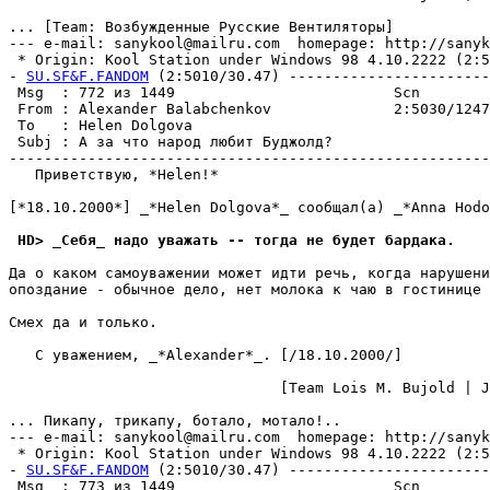
... [Team: Возбужденные Русские Вентиляторы]

--- e-mail: sanykool@mailru.com  homepage: http://sanyk
 * Origin: Kool Station under Windows 98 4.10.2222 (2:50
- 
SU.SF&F.FANDOM
 (2:5010/30.47) -----------------------
 Msg  : 772 из 1449                         Scn        
 From : Alexander Balabchenkov              2:5030/1247
 To   : Helen Dolgova                                  
 Subj : А за что народ любит Буджолд?                  
-------------------------------------------------------
   Приветствую, *Helen!*

[*18.10.2000*] _*Helen Dolgova*_ сообщал(а) _*Anna Hodo
 HD> _Себя_ надо уважать -- тогда не будет бардака.
Да о каком самоуважении может идти речь, когда нарушени
опоздание - обычное дело, нет молока к чаю в гостинице 
Смех да и только.

   С уважением, _*Alexander*_. [/18.10.2000/]

                               [Team Lois M. Bujold | J
... Пикапу, трикапу, ботало, мотало!..

--- e-mail: sanykool@mailru.com  homepage: http://sanyk
 * Origin: Kool Station under Windows 98 4.10.2222 (2:50
- 
SU.SF&F.FANDOM
 (2:5010/30.47) -----------------------
 Msg  : 773 из 1449                         Scn        