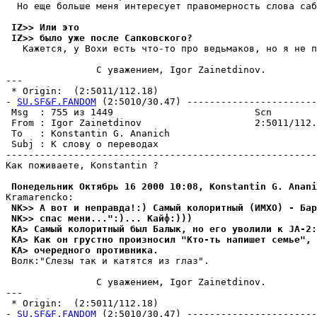
  Но еще больше меня интересует правомерность слова саб
 IZ>> Или это
 IZ>> было уже после Сапковского?
   Кажется, у Вохи есть что-то про ведьмаков, но я не п
                C уважением, Igor Zainetdinov.

---

 * Origin:  (2:5011/112.18)

- 
SU.SF&F.FANDOM
 (2:5010/30.47) -----------------------
 Msg  : 755 из 1449                         Scn        
 From : Igor Zainetdinov                    2:5011/112.
 To   : Konstantin G. Ananich                          
 Subj : К слову о переводах                            
-------------------------------------------------------
Как поживаете, Konstantin ?

 Понедельник Октябрь 16 2000 10:08, Konstantin G. Anani
 NK>> А вот и непpавда!:) Самый колоритный (ИМХО) - Баp
 NK>> спас мени...":)... Кайф:)))
 KA> Самый колоритный был Балык, но его уволили к JA-2:
 KA> Как он грустно произносил "Кто-ть напишет семье", 
 KA> очередного противника.
 Волк:"Слезы так и катятся из глаз".

                C уважением, Igor Zainetdinov.

---

 * Origin:  (2:5011/112.18)

- 
SU.SF&F.FANDOM
 (2:5010/30.47) -----------------------