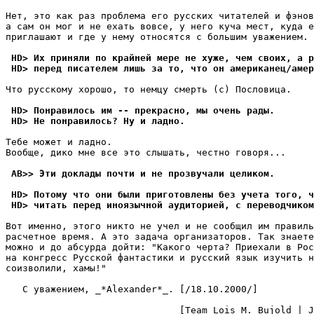
Нет, это как раз проблема его русских читателей и фэнов
а сам он мог и не ехать вовсе, у него куча мест, куда е
приглашают и где у нему относятся с большим уважением.

 HD> Их приняли по крайней мере не хуже, чем своих, а р
 HD> перед писателем лишь за то, что он американец/амер
Что русскому хорошо, то немцу смерть (с) Пословица.

 HD> Понравилось им -- прекрасно, мы очень рады.
 HD> Не понравилось? Ну и ладно.
Тебе может и ладно.

Вообще, дико мне все это слышать, честно говоря...

 AB>> Эти доклады почти и не прозвучали целиком.
 HD> Потому что они были приготовлены без учета того, ч
 HD> читать перед иноязычной аудиторией, с переводчиком
Вот именно, этого никто не учел и не сообщил им правиль
расчетное время. А это задача организаторов. Так знаете
можно и до абсурда дойти: "Какого черта? Приехали в Рос
на конгресс Русской фантастики и русский язык изучить н
соизволили, хамы!"

   С уважением, _*Alexander*_. [/18.10.2000/]

                               [Team Lois M. Bujold | J