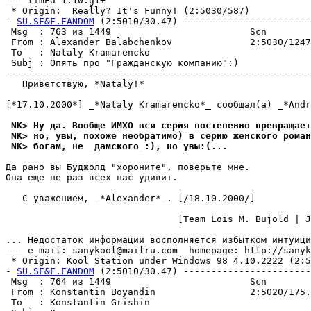
--- timEd 1.10.g1+

 * Origin:  Really? It's Funny! (2:5030/587)

- 
SU.SF&F.FANDOM
 (2:5010/30.47) -----------------------
 Msg  : 763 из 1449                         Scn        
 From : Alexander Balabchenkov              2:5030/1247
 To   : Nataly Kramarencko                             
 Subj : Опять про "Гpажданскyю компанию":)             
-------------------------------------------------------
   Приветствую, *Nataly!*

[*17.10.2000*] _*Nataly Kramarencko*_ сообщал(а) _*Andr
 NK> Hy да. Вообще ИМХО вся сеpия постепенно пpевpащает
 NK> но, yвы, похоже необратимо) в серию женского pоман
 NK> богам, не _дамского_:), но yвы:(...
Да рано вы Буджолд "хороните", поверьте мне.

Она еще не раз всех нас удивит.

   С уважением, _*Alexander*_. [/18.10.2000/]

                               [Team Lois M. Bujold | J
... Недостаток информации восполняется избытком интуици
--- e-mail: sanykool@mailru.com  homepage: http://sanyk
 * Origin: Kool Station under Windows 98 4.10.2222 (2:50
- 
SU.SF&F.FANDOM
 (2:5010/30.47) -----------------------
 Msg  : 764 из 1449                         Scn        
 From : Konstantin Boyandin                 2:5020/175.
 To   : Konstantin Grishin                             