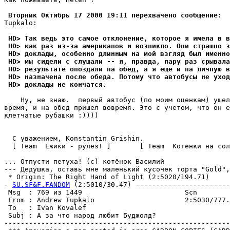
 Вторник Октябрь 17 2000 19:11 перехвачено сообщение:  
Tupkalo:

 HD> Так ведь это самое отклонение, которое я имела в в
 HD> как раз из-за американов и возникло. Они страшно з
 HD> доклады, особенно длинным на мой взгляд был именно
 HD> мы сидели с cлушали -- я, правда, пару раз срывала
 HD> результате опоздали на обед, а я еще и на личную 
 HD> назначена после обеда. Потому что автобусы не уход
 HD> доклады не кончатся.
    Ну, не знаю.  первый автобус (по моим оценкам) ушел
время, и на обед пришел вовремя. Это с учетом, что он е
клетчатые рубашки :))))

  C уважением, Konstantin Grishin.

  [ Team  Ёжики - рулез! ]       [ Team  Котёнки на сол
... Отпусти петуха! (с) котёнок Василий

--- Дедушка, оставь мне маленький кусочек торта "Gold",
 * Origin: The Right Hand of Light (2:5020/194.71)

- 
SU.SF&F.FANDOM
 (2:5010/30.47) -----------------------
 Msg  : 769 из 1449                         Scn        
 From : Andrew Tupkalo                      2:5030/777.
 To   : Ivan Kovalef                                   
 Subj : А за что народ любит Буджолд?                  
-------------------------------------------------------