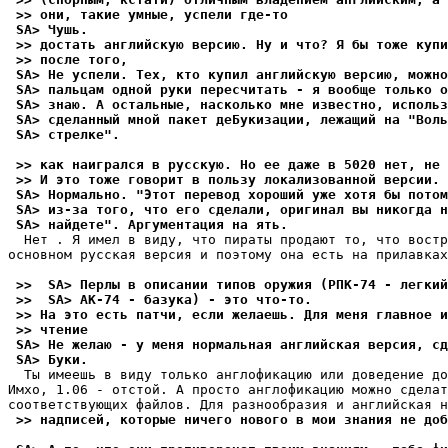
 >> они, такие умные, успели где-то
 SA> Чушь.
 >> достать английскую версию. Ну и что? Я бы тоже купи
 >> после того,
 SA> Не успели. Тех, кто купил английскую версию, можно
 SA> пальцам одной руки пересчитать - я вообще только о
 SA> знаю. А остальные, насколько мне известно, использ
 SA> сделанный мной пакет деБукизации, лежащий на "Воль
 SA> стрелке".
 >> как наигрался в русскую. Но ее даже в 5020 нет, не 
 >> И это тоже говорит в пользу локализованной версии.
 SA> Hормально. "Этот перевод хороший уже хотя бы потом
 SA> из-за того, что его сделали, оригинал вы никогда н
 SA> найдете". Аргументация на ять.
  Нет . Я имел в виду, что пираты продают то, что востр
основном русская версия и поэтому она есть на прилавках
 >>  SA> Перлы в описании типов оружия (РПК-74 - легкий
 >>  SA> АК-74 - базука) - это что-то.
 >> На это есть патчи, если желаешь. Для меня главное и
 >> чтение
 SA> Не желаю - у меня нормальная английская версия, сд
 SA> Буки.
  Ты имеешь в виду только англофикацию или доведение до
Имхо, 1.06 - отстой. А просто англофикацию можно сделат
 >> надписей, которые ничего нового в мои знания не доб