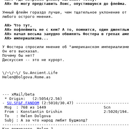
 AH> Не могу представить Лоис, опустившуюся до флейма.
Умный флейм гораздо лучше, чем тщательное уклонение от 
любого острого мнения.

 AH> Что тут,
 AH> пофлеймить не с кем? А то, помнится, один джентльм
 AH> начал весьма занудно обвинять Фостера в грехах аме
 AH> империализма...
У Фостера спросили мнение об "американском империализме
Он его высказал.

Почему бы нет?

Дискуссия -- это не курорт.

\/~\/~\/ Su.Ancient.Life

Helen@Dolgova.Rome.as

--- xMail/beta

 * Origin:   (2:5054/2.56)

- 
SU.SF&F.FANDOM
 (2:5010/30.47) -----------------------
 Msg  : 768 из 1449                         Scn        
 From : Konstantin Grishin                  2:5020/194.
 To   : Helen Dolgova                                  
 Subj : А за что народ любит Буджолд?                  
-------------------------------------------------------
Как поживаете, Helen ?
