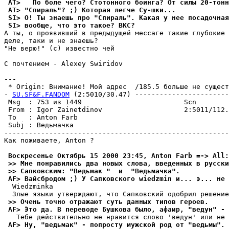
 AT>   По боле чего? Стотонного боинга? От силы 20-тон
 AT> "Спираль"? ;) Котоpая легче Су-шки...
 SI> О! Ты знаешь про "Спираль". Какая у нее посадочная
 SI> вообще, что это такое? ВКС?
А ты, о пpоявивший в предыдущей мессаге такие глубокие 
деле, таки и не знаешь?

"Не веpю!" (с) известно чей

С почтением - Alexey Swiridov

--- 

 * Origin: Внимание! Мой адрес  /185.5 больше не существ
- 
SU.SF&F.FANDOM
 (2:5010/30.47) -----------------------
 Msg  : 753 из 1449                         Scn        
 From : Igor Zainetdinov                    2:5011/112.
 To   : Anton Farb                                     
 Subj : Ведьмачка                                      
-------------------------------------------------------
Как поживаете, Anton ?

 Воскресенье Октябрь 15 2000 23:45, Anton Farb =-> All:
 >> Мне понравились два новых слова, введенных в русски
 >> Сапковским: "Ведьмак "  и  "Ведьмачка".
 AF> Вайсбродом ;) У Сапковского wiedzmin и... э... не 
  Wiedzminka

 >> Очень точно отражают суть данных типов героев.
 AF> Это да. В переводе Бушкова было, афаир, "ведун" - 
 AF> Ну, "ведьмак" - попросту мужской род от "ведьмы". 