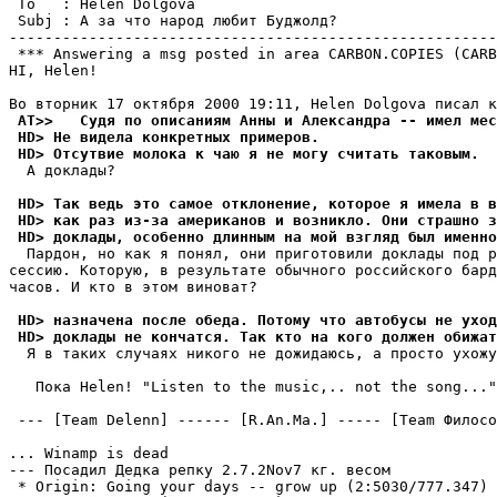
 To   : Helen Dolgova                                  
 Subj : А за что народ любит Буджолд?                  
-------------------------------------------------------
 *** Answering a msg posted in area CARBON.COPIES (CARB
HI, Helen!

 AT>>   Судя по описаниям Анны и Александра -- имел мес
 HD> Не видела конкретных примеров.
 HD> Отсутвие молока к чаю я не могу считать таковым.
  А доклады?

 HD> Так ведь это самое отклонение, которое я имела в в
 HD> как раз из-за американов и возникло. Они страшно з
 HD> доклады, особенно длинным на мой взгляд был именно
  Пардон, но как я понял, они приготовили доклады под р
сессию. Которую, в результате обычного российского бард
часов. И кто в этом виноват?

 HD> назначена после обеда. Потому что автобусы не уход
 HD> доклады не кончатся. Так кто на кого должен обижат
  Я в таких случаях никого не дожидаюсь, а просто ухожу
   Пока Helen! "Listen to the music,.. not the song..."
 --- [Team Delenn] ------ [R.An.Ma.] ----- [Team Филосо
... Winamp is dead

--- Посадил Дедка репку 2.7.2Nov7 кг. весом

 * Origin: Going your days -- grow up (2:5030/777.347)
