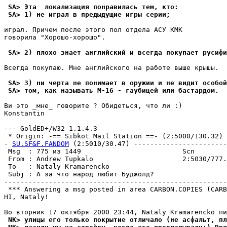
 SA> Эта  локализация понравилась тем, кто:
 SA> 1) не играл в предыдущие игры серии;
играл. Причем после этого пол отдела АСУ КМК

говорила "Хорошо-хорошо".

 SA> 2) плохо знает английский и всегда покупает русифи
Всегда покупаю. Мне английского на работе выше крышы.

 SA> 3) ни черта не понимает в оружии и не видит особой
 SA> том, как называть М-16 - гаубицей или бастардом.
Ви это _мне_ говорите ? Обидеться, что ли :)

Konstantin

--- GoldED+/W32 1.1.4.3

 * Origin: -== Sibkot Mail Station ==- (2:5000/130.32)

- 
SU.SF&F.FANDOM
 (2:5010/30.47) -----------------------
 Msg  : 775 из 1449                         Scn        
 From : Andrew Tupkalo                      2:5030/777.
 To   : Nataly Kramarencko                             
 Subj : А за что народ любит Буджолд?                  
-------------------------------------------------------
 *** Answering a msg posted in area CARBON.COPIES (CARB
HI, Nataly!

 NK> yлицы его только покрытие отличало (не асфальт, пл