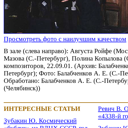
Просмотреть фото с наилучшим качеством
В зале (слева направо): Августа Ройфе (Мос
Мазова (С.-Петербург), Полина Копылова (
композиторов, 22.09.01. (Архив: Балабченко
Петербург); Фото: Балабченков А. Е. (С.-Пе
Обработано: Балабченков А. Е. (С.-Петерб
(Челябинск))
ИНТЕРЕСНЫЕ СТАТЬИ
Ревич В. О
«4338-й г
Зубакин Ю. Космический