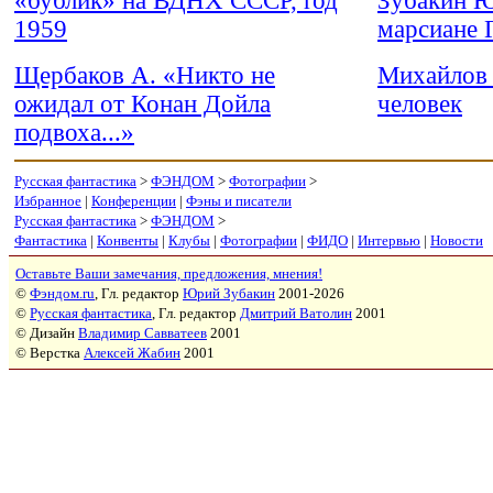
«бублик» на ВДНХ СССР, год
Зубакин Ю
1959
марсиане 
Щербаков А. «Никто не
Михайлов 
ожидал от Конан Дойла
человек
подвоха...»
Русская фантастика
>
ФЭНДОМ
>
Фотографии
>
Избранное
|
Конференции
|
Фэны и писатели
Русская фантастика
>
ФЭНДОМ
>
Фантастика
|
Конвенты
|
Клубы
|
Фотографии
|
ФИДО
|
Интервью
|
Новости
Оставьте Ваши замечания, предложения, мнения!
©
Фэндом.ru
, Гл. редактор
Юрий Зубакин
2001-2026
©
Русская фантастика
, Гл. редактор
Дмитрий Ватолин
2001
© Дизайн
Владимир Савватеев
2001
© Верстка
Алексей Жабин
2001