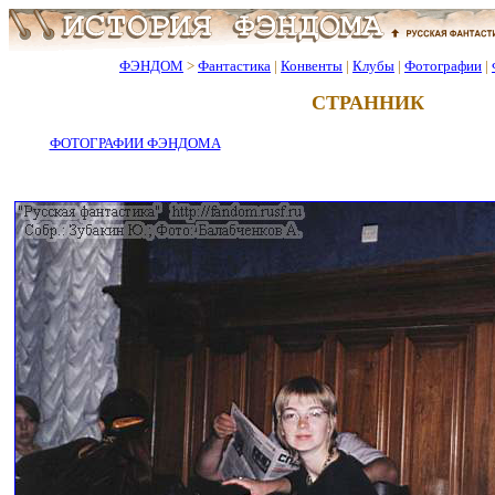
ФЭНДОМ
>
Фантастика
|
Конвенты
|
Клубы
|
Фотографии
|
СТРАННИК
ФОТОГРАФИИ ФЭНДОМА