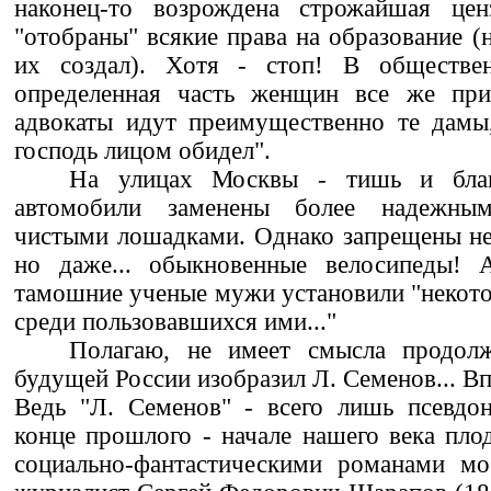
наконец-то возрождена строжайшая це
"отобраны" всякие права на образование (н
их создал). Хотя - стоп! В обществе
определенная часть женщин все же при
адвокаты идут преимущественно те дамы
господь лицом обидел".
На улицах Москвы - тишь и благ
автомобили заменены более надежны
чистыми лошадками. Однако запрещены не
но даже... обыкновенные велосипеды! 
тамошние ученые мужи установили "некото
среди пользовавшихся ими..."
Полагаю, не имеет смысла продолж
будущей России изобразил Л. Семенов... В
Ведь "Л. Семенов" - всего лишь псевдо
конце прошлого - начале нашего века пло
социально-фантастическими романами мо