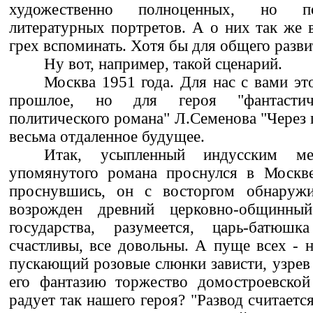
художественно полноценных, но п
литературных портретов. А о них так же 
грех вспоминать. Хотя бы для общего разви
Ну вот, например, такой сценарий.
Москва 1951 года. Для нас с вами эт
прошлое, но для героя "фантастиче
политического романа" Л.Семенова "Через п
весьма отдаленное будущее.
Итак, усыпленный индусским ме
упомянутого романа проснулся в Москве
проснувшись, он с восторгом обнаружи
возрожден древний церковно-общинны
государства, разумеется, царь-батюш
счастливы, все довольны. А пуще всех - 
пускающий розовые слюнки зависти, узрев
его фантазию торжество домостроевско
радует так нашего героя? "Развод считает