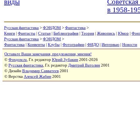
виды
Советская
в 1958-19
Русская фантастика
>
ФЭНДОМ
>
Фантастика
>
Книги
|
Фантасты
|
Статьи
|
Библиография
|
Теория
|
Живопись
|
Юмор
|
Фэн
Русская фантастика
>
ФЭНДОМ
>
Фантастика
|
Конвенты
|
Клубы
|
Фотографии
|
ФИДО
|
Интервью
|
Новости
Оставьте Ваши замечания, предложения, мнения!
©
Фэндом.ru
, Гл. редактор
Юрий Зубакин
2001-2026
©
Русская фантастика
, Гл. редактор
Дмитрий Ватолин
2001
© Дизайн
Владимир Савватеев
2001
© Верстка
Алексей Жабин
2001