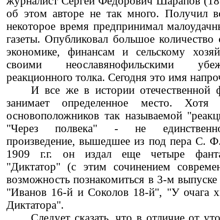
журналист Сергей Федорович Шарапов (185
об этом авторе не так много. Получил в
некоторое время предпринимал малоудачн
газеты. Опубликовал большое количество
экономике, финансам и сельскому хозяй
своими неославянофильскими убе
реакционного толка. Сегодня это имя напро
И все же в истории отечественной 
занимает определенное место. Хот
основоположников так называемой "реакц
"Через полвека" - не единственно
произведение, вышедшее из под пера С. Ф
1909 г.г. он издал еще четыре фанта
"Диктатор" (с этим сочинением совреме
возможность познакомиться в 3-м выпуске 
"Иванов 16-й и Соколов 18-й", "У очага 
Диктатора".
Следует сказать, что в отличие от ут