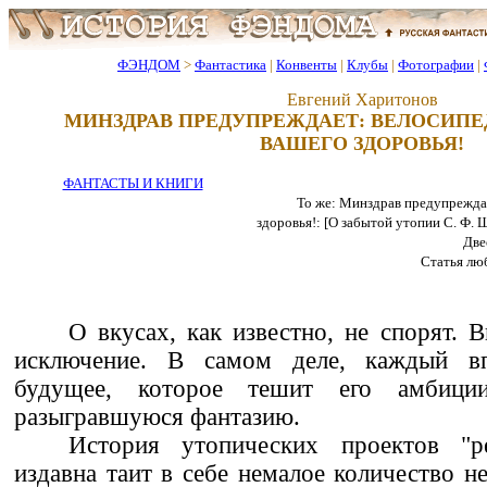
ФЭНДОМ
>
Фантастика
|
Конвенты
|
Клубы
|
Фотографии
|
Евгений Харитонов
МИНЗДРАВ ПРЕДУПРЕЖДАЕТ: ВЕЛОСИП
ВАШЕГО ЗДОРОВЬЯ!
ФАНТАСТЫ И КНИГИ
То же: Минздрав предупрежда
здоровья!: [О забытой утопии С. Ф. Ш
Двес
Статья лю
О вкусах, как известно, не спорят. 
исключение. В самом деле, каждый вп
будущее, которое тешит его амбици
разыгравшуюся фантазию.
История утопических проектов "р
издавна таит в себе немалое количество н