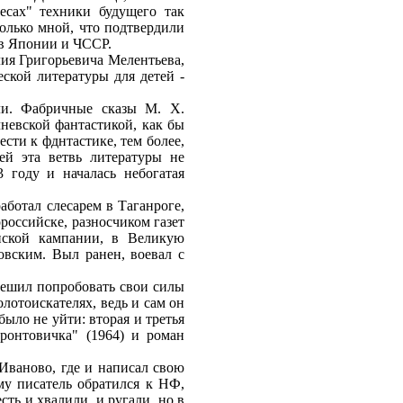
есах" техники будущего так
только мной, что подтвердили
 в Японии и ЧССР.
ия Григорьевича Мелентьева,
еской литературы для детей -
ли. Фабричные сказы М. X.
чневской фантастикой, как бы
сти к фднтастике, тем более,
ей эта ветвь литературы не
 году и началась небогатая
аботал слесарем в Таганроге,
российске, разносчиком газет
нской кампании, в Великую
овским. Выл ранен, воевал с
решил попробовать свои силы
олотоискателях, ведь и сам он
ыло не уйти: вторая и третья
ронтовичка" (1964) и роман
Иваново, где и написал свою
му писатель обратился к НФ,
сть и хвалили, и ругали, но в