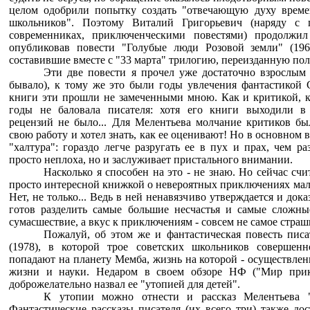
целом одобрили попытку создать "отвечающую духу време
школьников". Поэтому Виталий Григорьевич (наряду с
современниках, приключенческими повестями) продолжил
опубликовав повести "Голубые люди Розовой земли" (196
составившие вместе с "33 марта" трилогию, переизданную пол
Эти две повести я прочел уже достаточно взрослым 
бывало), к тому же это были годы увлечения фантастикой 
книги эти прошли не замеченными мною. Как и критикой, к
годы не баловала писателя: хотя его книги выходили в 
рецензий не было... Для Мелентьева молчание критиков бы
свою работу и хотел знать, как ее оценивают! Но в основном
"халтура": гораздо легче разругать ее в пух и прах, чем ра
просто неплоха, но и заслуживает пристального внимании.
Насколько я способен на это - не знаю. Но сейчас с
просто интересной книжкой о невероятных приключениях маль
Нет, не только... Ведь в ней ненавязчиво утверждается и док
готов разделить самые большие несчастья и самые сложны
сумасшествие, а вкус к приключениям - совсем не самое страшн
Пожалуй, об этом же и фантастическая повесть пис
(1978), в которой трое советских школьников совершен
попадают на планету Мемба, жизнь на которой - осуществле
жизни и науки. Недаром в своем обзоре НФ ("Мир прик
доброжелательно назвал ее "утопией для детей".
К утопии можно отнести и рассказ Мелентьева "Д
Фантастические рассказы писателя (их всего три) также до