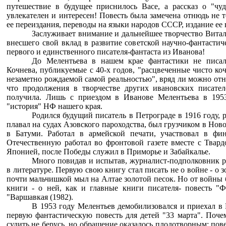
путешествие в будущее приснилось Васе, а рассказ о "чуд
увлекателен и интересен! Повесть была замечена отнюдь не 
ее переиздания, переводы на языки народов СССР, издание ее
Заслуживает внимание и дальнейшее творчество Витал
внесшего свой вклад в развитие советской научно-фантастич
первого и единственного писателя-фантаста из Иванова!
До Мелентьева в нашем крае фантастики не писа
Кочнева, публикуемые с 40-х годов, "расцвеченные чисто ко
незаметно рождаемой самой реальностью", вряд ли можно отне
что продолжения в творчестве других ивановских писател
получила. Лишь с приездом в Иванове Мелентьева в 1953
"история" НФ нашего края.
Родился будущий писатель в Петрограде в 1916 году, р
плавал на судах Азовского пароходства, был грузчиком в Ново
в Батуми. Работал в армейской печати, участвовал в фи
Отечественную работал во фронтовой газете вместе с Твард
Японией, после Победы служил в Приморье и Забайкалье.
Много повидав и испытав, журналист-подполковник 
в литературе. Первую свою книгу стал писать не о войне - о з
почти мальчишкой мыл на Алтае золотой песок. Но от войны б
книги - о ней, как и главные книги писателя- повесть "Ф
"Варшавкая (1982).
В 1953 году Мелентьев демобилизовался и приехал в 
первую фантастическую повесть для детей "33 марта". Поче
судить не берусь, но обращение оказалось плодотворным: пове