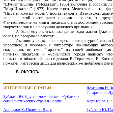
"Шумит тишина" ("Искатель", 1966) включена в сборник л
"Мир Искателя" (1973). Кроме этого, Мелентьев - автор фан
"Пираты южных морей", поставленной в Ивановском драмтеа
лишь на этой пьесе налет провинциальности, за пред
Фантастические же книги писателя стали достоянием всесоюз
творчество так и не получило должного признания...
А было ему нелегко: последние годы жизни (уже в 
болел, но продолжал работать.
Активно участвуя в свое время в литературной жизни 
упорством и любовью к литературе начинающих авторо
сожалению, не смог "заразить" их своей любовью фанта
попытки писателей и журналистов города написать что-т
попытки в областной прессе делали В. Герасимов, В. Костин
пожалуй, интересны лишь для ивановских же любителей фанта
В. ОКУЛОВ.
ИНТЕРЕСНЫЕ СТАТЬИ
Ломакина И. З
Гагарина на Л
Зубакин Ю. Другие космические «бублики»
социалистических стран и России
Харитонов Е. S
Арцеулов К. Полет на Луну
Зубакин Ю. Па