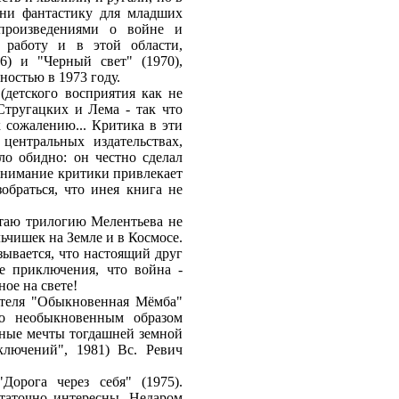
ни фантастику для младших
 произведениями о войне и
 работу и в этой области,
6) и "Черный свет" (1970),
ностью в 1973 году.
(детского восприятия как не
Стругацких и Лема - так что
 сожалению... Критика в эти
центральных издательствах,
ло обидно: он честно сделал
 внимание критики привлекает
зобраться, что инея книга не
читаю трилогию Мелентьева не
чишек на Земле и в Космосе.
азывается, что настоящий друг
е приключения, что война -
ое на свете!
ателя "Обыкновенная Мёмба"
но необыкновенным образом
нные мечты тогдашней земной
лючений", 1981) Вс. Ревич
орога через себя" (1975).
статочно интересны. Недаром