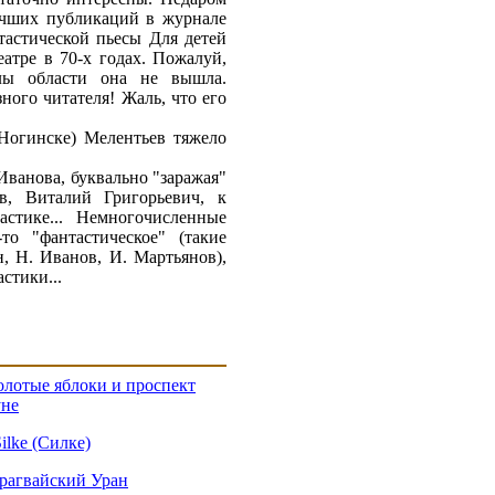
учших публикаций в журнале
тастической пьесы Для детей
тре в 70-х годах. Пожалуй,
елы области она не вышла.
ного читателя! Жаль, что его
Ногинске) Мелентьев тяжело
Иванова, буквально "заражая"
в, Виталий Григорьевич, к
стике... Немногочисленные
о "фантастическое" (такие
, Н. Иванов, И. Мартьянов),
стики...
олотые яблоки и проспект
уне
ilke (Силке)
рагвайский Уран