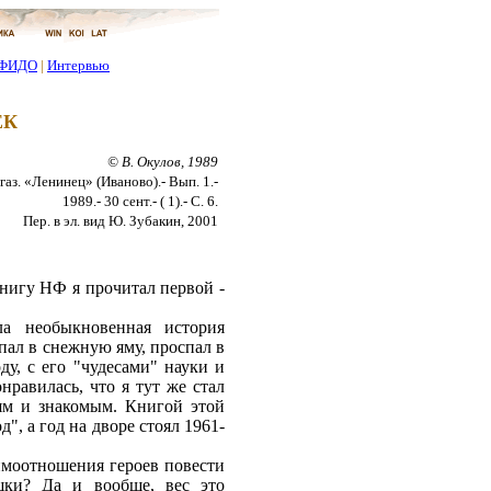
ФИДО
|
Интервью
ЕК
© В. Окулов, 1989
газ. «Ленинец» (Иваново).- Вып. 1.-
1989.- 30 сент.- ( 1).- С. 6.
Пер. в эл. вид Ю. Зубакин, 2001
игу НФ я прочитал первой -
а необыкновенная история
пал в снежную яму, проспал в
ду, с его "чудесами" науки и
нравилась, что я тут же стал
ям и знакомым. Книгой этой
", а год на дворе стоял 1961-
аимоотношения героев повести
шки? Да и вообще, вес это