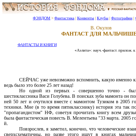
ФЭНДОМ
>
Фантастика
|
Конвенты
|
Клубы
|
Фотографии
|
В. Окулов
ФАНТАСТ ДЛЯ МАЛЬЧИШ
ФАНТАСТЫ И КНИГИ
«Аэлита»: науч.-фантаст. прилож. к 
СЕЙЧАС уже невозможно вспомнить, какую именно кн
ведь было это более 25 лет назад!
Но одной из первых - совершенно точно - был
шестиклассника Васи Голубева. В поисках зуба мамонта он по
ней 50 лет и очутился вместе с мамонтом Тузиком в 2005 го
техники. Мне (в то время пятикласснику) история эта так по
"пропагандистом" НФ, советуя прочитать книгу всем друзь
была фантастическая повесть В. Мелентьева "33 марта. 2005 год
й.
Повзрослев, я заметил, конечно, что человеческие вз
сверхсхематичны, но разве этого ищут в книгах мальчи