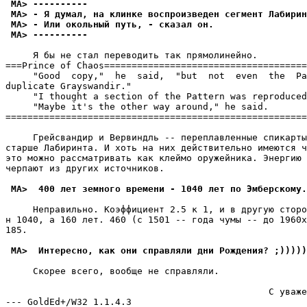
 MA> ----------
 MA> - Я думал, на клинке воспроизведен сегмент Лабирин
 MA> - Или окольный путь, - сказал он.
 MA> ----------
     Я бы не стал переводить так прямолинейно.

===Prince of Chaos=====================================
     "Good  copy,"  he  said,  "but  not  even  the  Pa
duplicate Grayswandir."

     "I thought a section of the Pattern was reproduced
     "Maybe it's the other way around," he said.

=======================================================
     Грейсвандир и Вервиндль -- переплавленные спикарты
старше Лабиринта. И хоть на них действительно имеются ч
это можно рассматривать как клеймо оружейника. Энергию 
черпают из других источников.

 MA>  400 лет земного времени - 1040 лет по Эмберскому.
     Hеправильно. Коэффициент 2.5 к 1, и в другую сторо
н 1040, а 160 лет. 460 (с 1501 -- года чумы -- до 1960х
185.

 MA>  Интересно, как они справляли дни Рождения? ;)))))
     Скорее всего, вообще не справляли.

                                                С уваже
--- GoldEd+/W32 1.1.4.3
