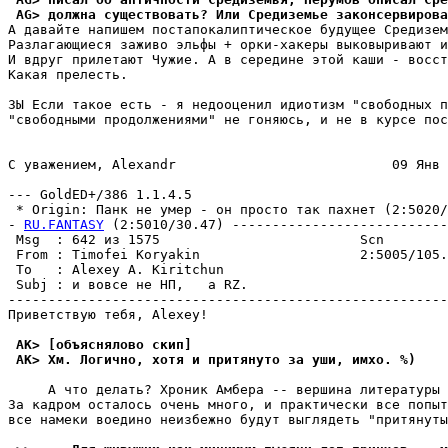
 AG> должна существовать? Или Средиземье законсервирова
А давайте напишем постапокалиптическое будущее Средизем
Разлагающиеся заживо эльфы + орки-хакеры выковыривают и
И вдруг прилетают Чужие. А в середине этой каши - восст
Какая прелесть.

ЗЫ Если такое есть - я недооценил идиотизм "свободных п
"свободными продолжениями" не гоняюсь, и не в курсе пос
С уважением, Alexandr                           09 Янв 
--- GoldED+/386 1.1.4.5

 * Origin: Панк не умер - он просто так пахнет (2:5020/1
- 
RU.FANTASY
 (2:5010/30.47) ---------------------------
 Msg  : 642 из 1575                         Scn        
 From : Timofei Koryakin                    2:5005/105.
 To   : Alexey A. Kiritchun                            
 Subj : и вовсе не НП,   а RZ.                         
-------------------------------------------------------
Приветствую тебя, Alexey!

 AK> [объяснялово скип]
 AK> Хм. Логично, хотя и притянуто за уши, имхо. %)
     А что делать? Хроник Амбера -- вершина литературы 
За кадром осталось очень много, и практически все попыт
все намеки воедино неизбежно будут выглядеть "притянуты