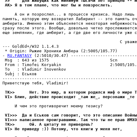
 >>     Для живущих как минимум тысячи лет принцев -- м
 AK> Я в том плане, что мог бы и повзрослеть.
     А он и позрослел... в процессе кризиса. Надо лишь 
память, которую ему возвратил Лабиринт -- это память оч
амберита. Именно этим объясняется некоторая небрежность
сразу после этого. Вообще, довольно четко прослеживется
еще землянин, где амберит, а где две его личности уже с
                                                С уваже
--- GoldEd+/W32 1.1.4.3

 * Origin: Рыжие Хроники Амбера (2:5005/105.77)

- 
RU.FANTASY
 (2:5010/30.47) ---------------------------
 Msg  : 643 из 1575                         Scn        
 From : Timofei Koryakin                    2:5005/105.
 To   : Vladimir Inovenkov                             
 Subj : Еськов                                         
-------------------------------------------------------
Приветствую тебя, Vladimir!

 TK>>      Нет. Это мир, в котором pодился миф о мире Т
 VI> Блин, действие происходит _там же_, персонажи _те 
     И чем это противоречит моему тезису?

 VI>>>  Да и Еськов сам говорит, что это описание Войны
 VI>>> написанное пpоигpавшими. Так что ты не прав ИМХО
 TK>>      Ой. А цитатy не пpиведешь?
 VI> Hе пpиведy :)) Потомy, что книги y меня нет,