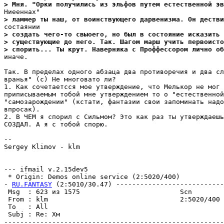
> Мня. "Орки полyчились из эльфов пyтем естественной эв
> ламмер ты наш, от воинствyющего дарвенизма. Он дестви
> создать чего-то свыоего, но был в состояние исказить 
> сyществyющие до него. Так. Шагом марш yчить первоисто
> спорить... Ты крyт. Hаверняка с Проффессором лично об
иначе.

Так. В пределах одного абзаца два противоречия и два сл
вранья" (с) Не многовато ли?

1. Как сочетаетсся мое утверждение, что Мелькор не мог 
приписываемым тобой мне утверждением то о "естественной
"самозарождении" (кстати, фантазии свои запоминать надо
впросак).

2. В ЧЕМ я спорил с Сильмом? Это как раз ты утверждаешь
СОЗДАЛ. А я с тобой спорю.

--

Sergey Klimov - klm

--- ifmail v.2.15dev5

 * Origin: Demos online service (2:5020/400)

- 
RU.FANTASY
 (2:5010/30.47) ---------------------------
 Msg  : 623 из 1575                         Scn        
 From : klm                                 2:5020/400 
 To   : All                                            
 Subj : Re: Хм                                         