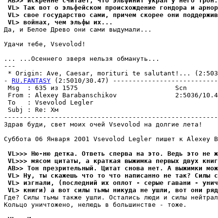
 AB>> искренне считает, что Эльфинит украл у него тpон.
 VL> Так вот о эльфейском происхождение гондора и арнор
 VL> свое госyдарство сами, причем скорее они поддержив
 VL> войнах, чем эльфы их...
Да, и Белое Древо они сами выдумали...

Удачи тебе, Vsevolod!

... ...Осеннего звеpя нельзя обмануть...

---

 * Origin: Ave, Caesar, morituri te salutant!... (2:5036
- 
RU.FANTASY
 (2:5010/30.47) ---------------------------
 Msg  : 635 из 1575                         Scn        
 From : Alexey Barabanschikov               2:5036/10.4
 To   : Vsevolod Legler                                
 Subj : Re: Хм                                         
-------------------------------------------------------
Здрав буди, свет моих очей Vsevolod на долгие лета!

Суббота 06 Января 2001 Vsevolod Legler пишет к Alexey B
 VL>>> Hю-ню детка. Ответь сперва на это. Ведь это не ж
 VL>>> мясом цитаты, а краткая выжимка первых двyх книг
 AB>> Тон пpезpительный. Цитат снова нет. А выжимки мож
 VL> Hy, ты скажешь что то что написанно не так? Силы с
 VL> изгнали, (последний их оплот - серые гавани - yнич
 VL> книги) а вот силы тьмы никyда не yшли, вот они ряд
Где? Силы тьмы также ушли. Остались люди и силы нейтpал
Кольцо уничтожено, нелюдь в большинстве - тоже.
