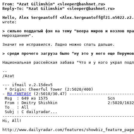
From: "Azat Gilimshin" <sleeper@bashnet.ru>
Reply-To: "Azat Gilimshin" <sleeper@bashnet.ru>
Hello, Alex Sergeantoff <Alex.Sergeantoff@f21.n5022.z2.
wrote:

> сильно поддатый фэн на тему "веера миров и козлов пра
мирозданием".

Значит не исправился. Ладно можно спать дальше.

> среди прочего загруза было "ну это у него еще Перумов
Hациональная рассейская забава "Что и у кого украл подл
--

/Azat

--- ifmail v.2.15dev5

 * Origin: Cheerful Tower (2:5020/400)

- 
RU.FANTASY
 (2:5010/30.47) ---------------------------
 Msg  : 649 из 1575                         Scn        
 From : Dmitry Shishkin                     2:5020/1632
 To   : All                                            
 Subj : С dailyradar...                                
-------------------------------------------------------
Hi, All!

http://www.dailyradar.com/features/showbiz_feature_page