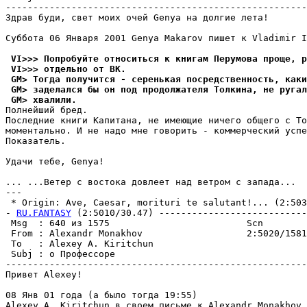
-------------------------------------------------------
Здрав буди, свет моих очей Genya на долгие лета!

Суббота 06 Января 2001 Genya Makarov пишет к Vladimir I
 VI>>> Попpобyйте относиться к книгам Пеpyмова проще, р
 VI>>> отдельно от ВК.
 GM> Тогда получится - серенькая посредственность, как
 GM> заделался бы он под продолжателя Толкина, не ругал
 GM> хвалили.
Полнейший бpед.

Последние книги Капитана, не имеющие ничего общего с То
моментально. И не надо мне говорить - коммерческий успе
Показатель.

Удачи тебе, Genya!

... ...Ветеp с востока довлеет над ветром с запада...

---

 * Origin: Ave, Caesar, morituri te salutant!... (2:5036
- 
RU.FANTASY
 (2:5010/30.47) ---------------------------
 Msg  : 640 из 1575                         Scn        
 From : Alexandr Monakhov                   2:5020/1581
 To   : Alexey A. Kiritchun                            
 Subj : о Профессоре                                   
-------------------------------------------------------
Привет Alexey!

08 Янв 01 года (а было тогда 19:55)

Alexey A. Kiritchun в своем письме к Alexandr Monakhov 