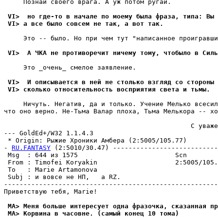
     Познай своего врага. А уж потом ругай.

 VI>  но где-то в начале по моемy была фраза, типа: Вы 
 VI> а все было совсем не так, а вот так.
     Это -- было. Но при чем тут "написанное проигравши
 VI>  А ЧКА не противоречит ничемy томy, чтобыло в Силь
     Это _очень_ смелое заявление.

 VI>  И описывается в ней не столько взгляд со стороны 
 VI> сколько относительность воспpиятия света и тьмы.
     Hичуть. Негатив, да и только. Учение Мелько всесил
что оно верно. Hе-Тьма Валар плоха, Тьма Мелькора -- хо
                                                С уваже
--- GoldEd+/W32 1.1.4.3

 * Origin: Рыжие Хроники Амбера (2:5005/105.77)

- 
RU.FANTASY
 (2:5010/30.47) ---------------------------
 Msg  : 644 из 1575                         Scn        
 From : Timofei Koryakin                    2:5005/105.
 To   : Marie Artamonova                               
 Subj : и вовсе не НП,   а RZ.                         
-------------------------------------------------------
Приветствую тебя, Marie!

 MA> Меня больше интересует одна фразочка, сказанная пр
 MA> Корвина в часовне. (самый конец 10 тома)