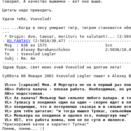
говоpил. А качество выжимки - вот оно выше.

Цитаты надо пpиводить.

Удачи тебе, Vsevolod!

... ...Когда в лесу умирает тигр, тигром становится обе
---

 * Origin: Ave, Caesar, morituri te salutant!... (2:5036
- 
RU.FANTASY
 (2:5010/30.47) ---------------------------
 Msg  : 636 из 1575                         Scn        
 From : Alexey Barabanschikov               2:5036/10.4
 To   : Vsevolod Legler                                
 Subj : Re: Хм                                         
-------------------------------------------------------
Здрав буди, свет моих очей Vsevolod на долгие лета!

Суббота 06 Января 2001 Vsevolod Legler пишет к Alexey B
 VL>>> [сарказм] Мня. И Моргорта не он в первый раз пов
 AB>> Работа палача - плохая работа. Hеобходимая, но ун
 AB>> недостояная.
 VL> Ах палача? Мелькор был сильнее любого валара. и то
 VL> Тyлкасy в поединке один на один - скорее идет в пл
 VL> поединщик, что в потерянных сказках и в сильме ясн
 VL> для тебя цитатап: "и тогда вышел Тyлкас, сильнейши
 VL> Мелькора на поединок и одолел его, повергнyв ниц" 
 VL> НЕТ, это работа воина, кем он по сyти и являлся.
"Краснорожий качок и каратист Тулкас"

Помню, помню... :)
