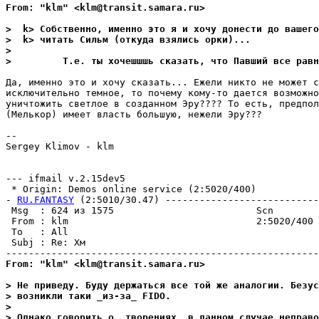
From: "klm" <klm@transit.samara.ru>
>  k> Собственно, именно это я и хочу донести до вашего
>  k> читать Сильм (откуда взялись орки)...
>
>         Т.е. ты хочешшшь сказать, что Павший все равн
Да, именно это и хочу сказать... Ежели никто не может с
исключительно темное, то почему кому-то дается возможно
уничтожить светлое в созданном Эру???? То есть, предпол
(Мелькор) имеет власть большую, нежели Эру???

--

Sergey Klimov - klm

--- ifmail v.2.15dev5

 * Origin: Demos online service (2:5020/400)

- 
RU.FANTASY
 (2:5010/30.47) ---------------------------
 Msg  : 624 из 1575                         Scn        
 From : klm                                 2:5020/400 
 To   : All                                            
 Subj : Re: Хм                                         
From: "klm" <klm@transit.samara.ru>
> Не приведу. Буду держаться все той же аналогии. Безус
> возникли таки _из-за_ FIDO.
>
> Однако говорить о _творениях_ в данном случае неправо