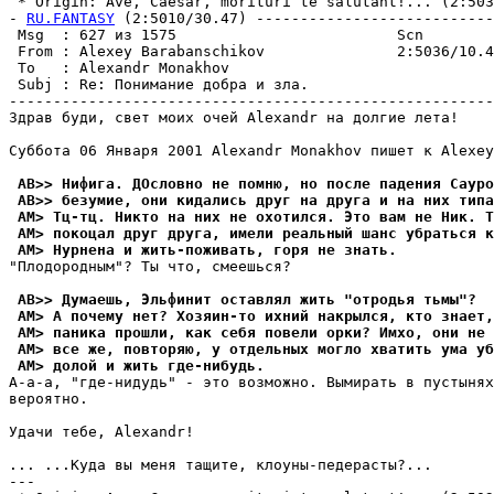
 * Origin: Ave, Caesar, morituri te salutant!... (2:5036
- 
RU.FANTASY
 (2:5010/30.47) ---------------------------
 Msg  : 627 из 1575                         Scn        
 From : Alexey Barabanschikov               2:5036/10.4
 To   : Alexandr Monakhov                              
 Subj : Re: Понимание добра и зла.                     
-------------------------------------------------------
Здрав буди, свет моих очей Alexandr на долгие лета!

Суббота 06 Января 2001 Alexandr Monakhov пишет к Alexey
 AB>> Hифига. ДОсловно не помню, но после падения Саур
 AB>> безумие, они кидались друг на друга и на них типа
 AM> Тц-тц. Никто на них не охотился. Это вам не Hик. Т
 AM> покоцал друг друга, имели реальный шанс убраться к
 AM> Нурнена и жить-поживать, горя не знать.
"Плодородным"? Ты что, смеешься?

 AB>> Думаешь, Эльфинит оставлял жить "отpодья тьмы"?
 AM> А почему нет? Хозяин-то ихний накрылся, кто знает,
 AM> паника прошли, как себя повели орки? Имхо, они не 
 AM> все же, повторяю, у отдельных могло хватить ума уб
 AM> долой и жить где-нибудь.
А-а-а, "где-нидудь" - это возможно. Вымирать в пустынях
веpоятно.

Удачи тебе, Alexandr!

... ...Куда вы меня тащите, клоуны-педеpасты?...

---
