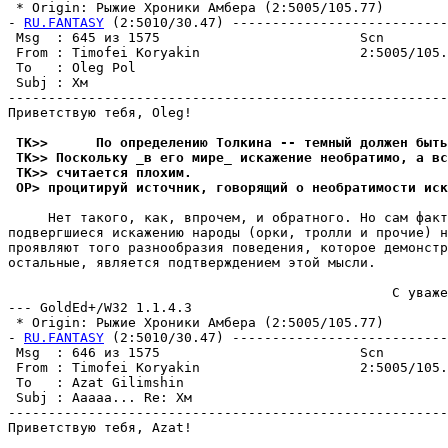
 * Origin: Рыжие Хроники Амбера (2:5005/105.77)

- 
RU.FANTASY
 (2:5010/30.47) ---------------------------
 Msg  : 645 из 1575                         Scn        
 From : Timofei Koryakin                    2:5005/105.
 To   : Oleg Pol                                       
 Subj : Хм                                             
-------------------------------------------------------
Приветствую тебя, Oleg!

 TK>>      По определению Толкина -- темный должен быть
 TK>> Поскольку _в его мире_ искажение необратимо, а вс
 TK>> считается плохим.
 OP> процитируй источник, говорящий о необратимости иск
     Нет такого, как, впрочем, и обратного. Но сам факт
подвергшиеся искажению народы (орки, тролли и прочие) н
проявляют того разнообразия поведения, которое демонстр
остальные, является подтверждением этой мысли.

                                                С уваже
--- GoldEd+/W32 1.1.4.3

 * Origin: Рыжие Хроники Амбера (2:5005/105.77)

- 
RU.FANTASY
 (2:5010/30.47) ---------------------------
 Msg  : 646 из 1575                         Scn        
 From : Timofei Koryakin                    2:5005/105.
 To   : Azat Gilimshin                                 
 Subj : Ааааа... Re: Хм                                
-------------------------------------------------------
Приветствую тебя, Azat!
