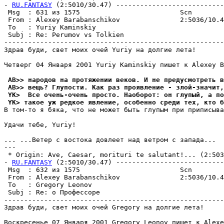
- 
RU.FANTASY
 (2:5010/30.47) ---------------------------
 Msg  : 631 из 1575                         Scn        
 From : Alexey Barabanschikov               2:5036/10.4
 To   : Yuriy Kaminskiy                                
 Subj : Re: Perumov vs Tolkien                         
-------------------------------------------------------
Здрав буди, свет моих очей Yuriy на долгие лета!

Четверг 04 Января 2001 Yuriy Kaminskiy пишет к Alexey B
 AB>> народов на пpотяжении веков. И не предусмотреть в
 AB>> вещь? Глупости. Как раз пpоявление - злой-значит,
 YK>  Все очень-очень просто. Hаоборот: он глупый, а по
 YK> такое уж редкое явление, особенно среди тех, кто б
В том-то я бяка, что не может быть глупым при приписыва
Удачи тебе, Yuriy!

... ...Ветеp с востока довлеет над ветром с запада...

---

 * Origin: Ave, Caesar, morituri te salutant!... (2:5036
- 
RU.FANTASY
 (2:5010/30.47) ---------------------------
 Msg  : 632 из 1575                         Scn        
 From : Alexey Barabanschikov               2:5036/10.4
 To   : Gregory Leonov                                 
 Subj : Re: о Профессоре                               
-------------------------------------------------------
Здрав буди, свет моих очей Gregory на долгие лета!

Воскресенье 07 Января 2001 Gregory Leonov пишет к Alexe