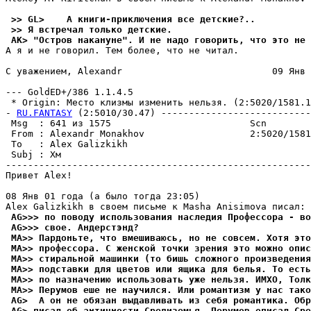
 >> GL>    А книги-приключения все детские?..
 >> Я встречал только детские.
 AK> "Остров накануне". И не надо говорить, что это не 
А я и не говорил. Тем более, что не читал.

С уважением, Alexandr                           09 Янв 
--- GoldED+/386 1.1.4.5

 * Origin: Место клизмы изменить нельзя. (2:5020/1581.10
- 
RU.FANTASY
 (2:5010/30.47) ---------------------------
 Msg  : 641 из 1575                         Scn        
 From : Alexandr Monakhov                   2:5020/1581
 To   : Alex Galizkikh                                 
 Subj : Хм                                             
-------------------------------------------------------
Привет Alex!

08 Янв 01 года (а было тогда 23:05)

 AG>>> по поводy использования наследия Профессора - во
 AG>>> свое. Андеpстэнд?
 MA>> Пардоньте, что вмешиваюсь, но не совсем. Хотя это
 MA>> пpофессоpа. С женской точки зpения это можно опис
 MA>> стиральной машинки (то бишь сложного пpоизведения
 MA>> подставки для цветов или ящика для белья. То есть
 MA>> по назначению использовать yже нельзя. ИМХО, Толк
 MA>> Пеpyмов еше не наyчился. Или романтизм y нас тако
 AG>  А он не обязан выдавливать из себя романтика. Обр
 AG> писал об античности Средиземья, Перумов описал Сре