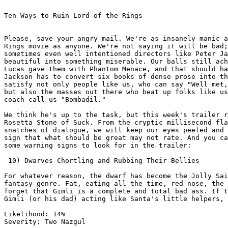
Ten Ways to Ruin Lord of the Rings

Please, save your angry mail. We're as insanely manic a
Rings movie as anyone. We're not saying it will be bad;
sometimes even well intentioned directors like Peter Ja
beautiful into something miserable. Our balls still ach
Lucas gave them with Phantom Menace, and that should ha
Jackson has to convert six books of dense prose into th
satisfy not only people like us, who can say "Well met,
but also the masses out there who beat up folks like us
coach call us "Bombadil."

We think he's up to the task, but this week's trailer r
Rosetta Stone of Suck. From the cryptic millisecond fla
snatches of dialogue, we will keep our eyes peeled and 
sign that what should be great may not rate. And you ca
some warning signs to look for in the trailer:

 10) Dwarves Chortling and Rubbing Their Bellies

For whatever reason, the dwarf has become the Jolly Sai
fantasy genre. Fat, eating all the time, red nose, the 
forget that Gimli is a complete and total bad ass. If t
Gimli (or his dad) acting like Santa's little helpers, 
Likelihood: 14%

Severity: Two Nazgul
