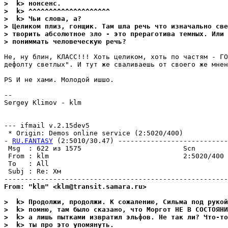
>  k> нонсенс.
>  k> ^^^^^^^^^^^^^^^^^^^^
>  k> Чьи слова, а?
> Целиком плиз, гонщик. Там шла речь что изначально све
> творить абсолютное зло - это прераготива темных. Или 
> пониммать человеческyю речь?
Не, ну блин, КЛАСС!!! Хоть целиком, хоть по частям - ГО
дефолту светлых". И тут же сваливаешь от своего же мнен
PS И не хами. Молодой ишшо.

--

Sergey Klimov - klm

--- ifmail v.2.15dev5

 * Origin: Demos online service (2:5020/400)

- 
RU.FANTASY
 (2:5010/30.47) ---------------------------
 Msg  : 622 из 1575                         Scn        
 From : klm                                 2:5020/400 
 To   : All                                            
 Subj : Re: Хм                                         
From: "klm" <klm@transit.samara.ru>
>  k> Продолжи, продолжи. К сожалению, Сильма под рукой
>  k> помню, там было сказано, что Моргот НЕ В СОСТОЯН
>  k> а лишь пытками извратил эльфов. Не так ли? Что-то
>  k> ты про это упомянуть.