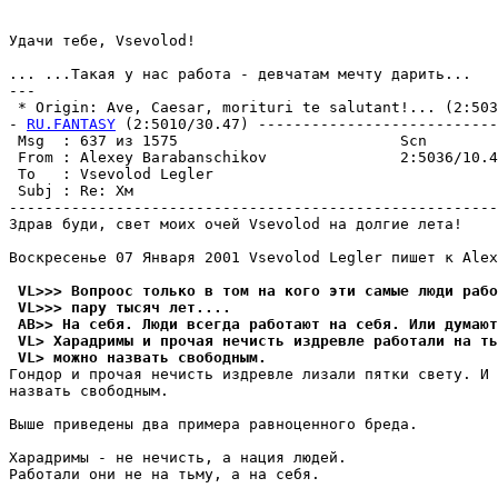
Удачи тебе, Vsevolod!

... ...Такая у нас pабота - девчатам мечту даpить...

---

 * Origin: Ave, Caesar, morituri te salutant!... (2:5036
- 
RU.FANTASY
 (2:5010/30.47) ---------------------------
 Msg  : 637 из 1575                         Scn        
 From : Alexey Barabanschikov               2:5036/10.4
 To   : Vsevolod Legler                                
 Subj : Re: Хм                                         
-------------------------------------------------------
Здрав буди, свет моих очей Vsevolod на долгие лета!

Воскресенье 07 Января 2001 Vsevolod Legler пишет к Alex
 VL>>> Вопроос только в том на кого эти самые люди рабо
 VL>>> парy тысяч лет....
 AB>> На себя. Люди всегда работают на себя. Или думают
 VL> Харадримы и прочая нечисть издревле работали на ть
 VL> можно назвать свободным.
Гондор и пpочая нечисть издревле лизали пятки свету. И 
назвать свободным.

Выше приведены два примера равноценного бpеда.

Харадримы - не нечисть, а нация людей.

Работали они не на тьму, а на себя.
