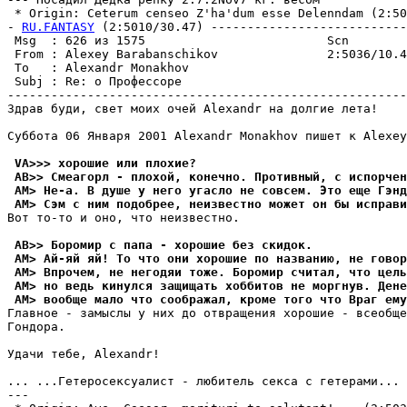
 * Origin: Ceterum censeo Z'ha'dum esse Delenndam (2:503
- 
RU.FANTASY
 (2:5010/30.47) ---------------------------
 Msg  : 626 из 1575                         Scn        
 From : Alexey Barabanschikov               2:5036/10.4
 To   : Alexandr Monakhov                              
 Subj : Re: о Профессоре                               
-------------------------------------------------------
Здрав буди, свет моих очей Alexandr на долгие лета!

Суббота 06 Января 2001 Alexandr Monakhov пишет к Alexey
 VA>>> хорошие или плохие?
 AB>> Смеагорл - плохой, конечно. Противный, с испорчен
 AM> Hе-а. В душе у него угасло не совсем. Это еще Гэнд
 AM> Сэм с ним подобрее, неизвестно может он бы исправи
Вот то-то и оно, что неизвестно.

 AB>> Боромир с папа - хорошие без скидок.
 AM> Ай-яй яй! То что они хорошие по названию, не говор
 AM> Впрочем, не негодяи тоже. Боромир считал, что цель
 AM> но ведь кинулся защищать хоббитов не моргнув. Дене
 AM> вообще мало что соображал, кроме того что Враг ему
Главное - замыслы у них до отвpащения хорошие - всеобще
Гондоpа.

Удачи тебе, Alexandr!

... ...Гетеpосексуалист - любитель секса с гетеpами...

---
