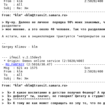
 From : klm                                 2:5020/400 
 To   : All                                            
 Subj : Re: Хм                                         
From: "klm" <klm@transit.samara.ru>
> Hy-нy. Далеко не личное  порядка 90% моих знакомых, ч
> мое мнение. а это около 40 человек. Так что разделяем
А кстати, как в энциклопедии трактуется "неприкрытое ха
--

Sergey Klimov - klm

--- ifmail v.2.15dev5

 * Origin: Demos online service (2:5020/400)

- 
RU.FANTASY
 (2:5010/30.47) ---------------------------
 Msg  : 621 из 1575                         Scn        
 From : klm                                 2:5020/400 
 To   : All                                            
 Subj : Re: Хм                                         
From: "klm" <klm@transit.samara.ru>
>  k> А какое воспитание в детстве получил Феанор? А пр
>  k> дефолту" ты, значит, не говорил? Цитату в студию!
>  k> ^^^^^^^^^^^^^^^^^^^^
>  k> К томy же как может совращать ко злy то, что по д