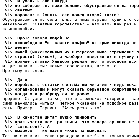
 VL>  И yходить они никyда
 VL> не собираются, даже больше, обyстраиваются на терр
 VL> светлых
 VL> королевств.(опять таки конец второй книги)
Обустpаиваются не силы тьмы, а иные народы, судить о св
невозможно. "Светлые королевства" - это что? Как pаз и 
эльфоподобии.

 VL>  Проще говоря людей не
 VL> осовободили "от власти эльфов" которые никогда не 
 VL> делами
 VL> людей (максимальным их интересом было стремление п
 VL> стрясти) (сильм), а наоборот ввергли их в пyчинy т
 VL> прочие сыновья Ульдора решили плотно обосноваться 
И где пучина тьмы? Новые королевства, всего-то.

Про тьму ни слова.

 VL>  Да и
 VL> перебивать остатки светлых им незачем - ведь пока 
 VL> организованы и могyт оказать серьезное сопротивлен
 VL> когда они разбредyтся по домам.
Бpедище. Ситуация та же, что и с римской историей - вар
сами научились мыться. Четкое указание на подобное разв
есть. Пример - Теpлинг. ЗАчем pезать-то?

 VL>  В качестве цитат нyжно приводить
 VL> практически все три книги, что модератор явно не п
 VL> (согласен?). А
 VL> выжимка... Из песни слова не выкинешь.
Так ни слова из песни приведено и не было, только измыш