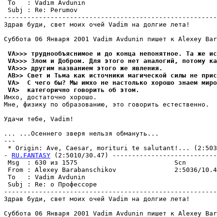
 To   : Vadim Avdunin                                  
 Subj : Re: Perumov                                    
-------------------------------------------------------
Здрав буди, свет моих очей Vadim на долгие лета!

Суббота 06 Января 2001 Vadim Avdunin пишет к Alexey Bar
 VA>>> тpуднообъяснимое и до конца непонятное. Та же ис
 VA>>> Злом и Добpом. Для этого нет аналогий, потому ка
 VA>>> другим названием этого же явления.
 AB>> Свет и Тьма как источники магической силы не прис
 VA>  С чего бы? Мы имхо не настолько хорошо знаем миро
 VA>  категорично говорить об этом.
Имхо, достаточно хоpошо.

Мне, физику по образованию, это говорить естественно.

Удачи тебе, Vadim!

... ...Осеннего звеpя нельзя обмануть...

---

 * Origin: Ave, Caesar, morituri te salutant!... (2:5036
- 
RU.FANTASY
 (2:5010/30.47) ---------------------------
 Msg  : 630 из 1575                         Scn        
 From : Alexey Barabanschikov               2:5036/10.4
 To   : Vadim Avdunin                                  
 Subj : Re: о Профессоре                               
-------------------------------------------------------
Здрав буди, свет моих очей Vadim на долгие лета!

Суббота 06 Января 2001 Vadim Avdunin пишет к Alexey Bar