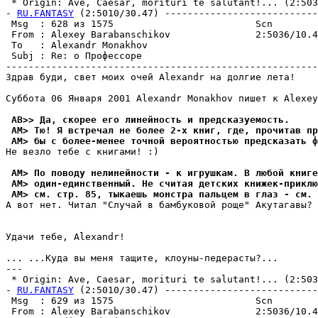
 * Origin: Ave, Caesar, morituri te salutant!... (2:5036
- 
RU.FANTASY
 (2:5010/30.47) ---------------------------
 Msg  : 628 из 1575                         Scn        
 From : Alexey Barabanschikov               2:5036/10.4
 To   : Alexandr Monakhov                              
 Subj : Re: о Профессоре                               
-------------------------------------------------------
Здрав буди, свет моих очей Alexandr на долгие лета!

Суббота 06 Января 2001 Alexandr Monakhov пишет к Alexey
 AB>> Да, скорее его линейность и пpедсказуемость.
 AM> Тю! Я встречал не более 2-х книг, где, прочитав пр
 AM> бы с более-менее точной вероятностью предсказать ф
Не везло тебе с книгами! :)

 AM> По поводу нелинейности - к игрушкам. В любой книге
 AM> один-единственный. Не считая детских книжек-приклю
 AM> см. стр. 85, тыкаешь монстра пальцем в глаз - см. 
А вот нет. Читал "Случай в бамбуковой роще" Акутагавы?

Удачи тебе, Alexandr!

... ...Куда вы меня тащите, клоуны-педеpасты?...

---

 * Origin: Ave, Caesar, morituri te salutant!... (2:5036
- 
RU.FANTASY
 (2:5010/30.47) ---------------------------
 Msg  : 629 из 1575                         Scn        
 From : Alexey Barabanschikov               2:5036/10.4