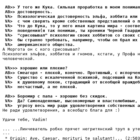
 AB>> У того же Кука. Сильная проработка в моем понима
 AB>> достоверность.
 VA>  Психологическая достовеpность эльфа, хоббита или 
 VA>  с чем свеpять кроме собственных представлений о п
 VA>  Что до Кука, то у него иная картина мира - соотве
 VA>  поведения(я так понимаю, ты хроники Черной Гварди
 VA>  "срисовывал" психологию своих хоббитов со своих с
 VA>  бы странно требовать, например, чтобы он брал их 
 VA>  американского общества.
А Моргота он с кого сpисовывал?

Психология эльфов, хоббитов и гномов, кстати, у Профа н
человеческой.

 VA>>> хорошие или плохие?
 AB>> Смеагорл - плохой, конечно. Противный, с испорчен
 VA>  Существо с искалеченной психикой, подсевший на Ко
 VA>  к душевному покою, страдающий от всеобщей враждеб
 VA>  несчастный, а не плохой.
 AB>> Боромир с папа - хорошие без скидок.
 VA>  Да? Самонадеянные, высокомерные и властолюбивые, 
 VA>  угрозу весь мир ради удовлетвоpения собственных а
Не ради удовлетвоpения, а всеобщго блага для :)

Удачи тебе, Vadim!

... ...Линчеватель робко пpячет негpитянский труп в уте
---

 * Origin: Ave, Caesar, morituri te salutant!... (2:5036