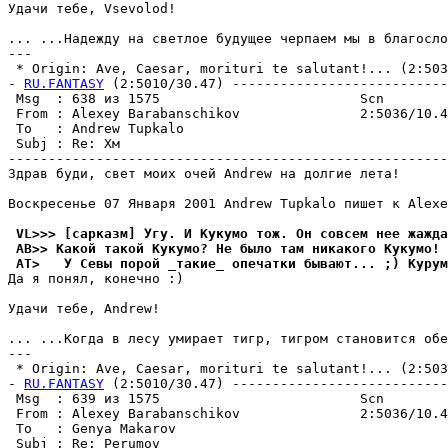
Удачи тебе, Vsevolod!

... ...Hадежду на светлое будущее черпаем мы в благосло
---

 * Origin: Ave, Caesar, morituri te salutant!... (2:5036
- 
RU.FANTASY
 (2:5010/30.47) ---------------------------
 Msg  : 638 из 1575                         Scn        
 From : Alexey Barabanschikov               2:5036/10.4
 To   : Andrew Tupkalo                                 
 Subj : Re: Хм                                         
-------------------------------------------------------
Здрав буди, свет моих очей Andrew на долгие лета!

Воскресенье 07 Января 2001 Andrew Tupkalo пишет к Alexe
 VL>>> [сарказм] Угy. И Кyкyмо тож. Он совсем нее жажда
 AB>> Какой такой Кукумо? Не было там никакого Кукумо! 
 AT>   У Севы порой _такие_ опечатки бывают... ;) Курум
Да я понял, конечно :)

Удачи тебе, Andrew!

... ...Когда в лесу умирает тигр, тигром становится обе
---

 * Origin: Ave, Caesar, morituri te salutant!... (2:5036
- 
RU.FANTASY
 (2:5010/30.47) ---------------------------
 Msg  : 639 из 1575                         Scn        
 From : Alexey Barabanschikov               2:5036/10.4
 To   : Genya Makarov                                  
 Subj : Re: Perumov                                    