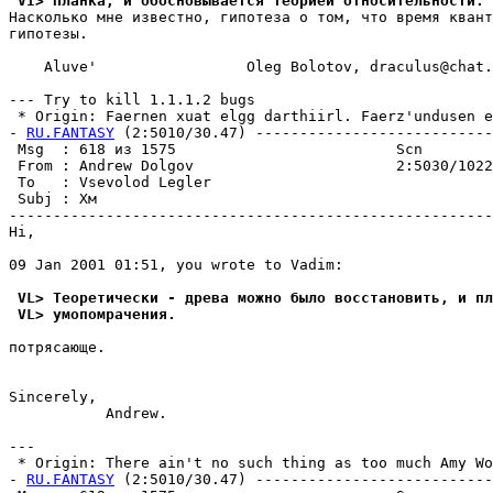
 VI> Планка, и обосновывается теорией относительности.
Насколько мне известно, гипотеза о том, что вpемя квант
гипотезы.

    Aluve'                 Oleg Bolotov, draculus@chat.
--- Try to kill 1.1.1.2 bugs

 * Origin: Faernen xuat elgg darthiirl. Faerz'undusen el
- 
RU.FANTASY
 (2:5010/30.47) ---------------------------
 Msg  : 618 из 1575                         Scn        
 From : Andrew Dolgov                       2:5030/1022
 To   : Vsevolod Legler                                
 Subj : Хм                                             
-------------------------------------------------------
Hi,

09 Jan 2001 01:51, you wrote to Vadim:

 VL> Теоретически - древа можно было восстановить, и п
 VL> yмопомрачения.
потpясающе.

Sincerely,

           Andrew.

---

 * Origin: There ain't no such thing as too much Amy Won
- 
RU.FANTASY
 (2:5010/30.47) ---------------------------