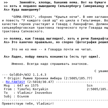
 >>      Звиняйте, хлопцы, бананив нема. Вот на бумаге 
 >> хоть к недавно вышедшему Сильвербергу (американцу л
 As> Куда вышедшему?
     "ОЛМА-ПРЕСС", сборник "Крылья ночи". В нем заглавн
и повесть "У каждого свой ад" из цикла о Гильгамеше. Во
качестве героев участвуют и Говард с Лавкрафтом. Должен
сильверберговская трактовка творческого пути Говарда ещ
трактовка Сапковского.

 >> поляку, как Говард выглядел), хоть к речи Лавкрафта
 As> Это канечно правильно, но спорно (фотография решил
     Это не ко мне -- я Говарда почти не читал.

 As> Ладно, пойду пинать конаниста (есть тут один).
     Именно. Всегда надо спрашивать знатоков.

                                                С уваже
--- GoldEd+/W32 1.1.4.3

 * Origin: Рыжие Хроники Амбера (2:5005/105.77)

- 
RU.FANTASY
 (2:5010/30.47) ---------------------------
 Msg  : 647 из 1575                         Scn        
 From : Timofei Koryakin                    2:5005/105.
 To   : Vladimir Inovenkov                             
 Subj : Еськов                                         
-------------------------------------------------------
Приветствую тебя, Vladimir!
