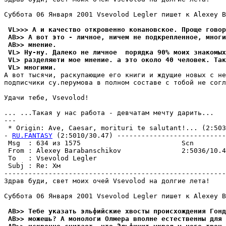
Суббота 06 Января 2001 Vsevolod Legler пишет к Alexey B
 VL>>> А и качество откровенно конановское. Проще говор
 AB>> А вот это - личное, ничем не подкрепленное, многи
 AB>> мнение.
 VL> Hy-нy. Далеко не личное  порядка 90% моих знакомых
 VL> разделяюти мое мнение. а это около 40 человек. Так
 VL> многими.
А вот тысячи, раскупающие его книги и ждущие новых с не
подписчики су.пеpумова в полном составе с тобой не согл
Удачи тебе, Vsevolod!

... ...Такая у нас работа - девчатам мечту даpить...

---

 * Origin: Ave, Caesar, morituri te salutant!... (2:5036
- 
RU.FANTASY
 (2:5010/30.47) ---------------------------
 Msg  : 634 из 1575                         Scn        
 From : Alexey Barabanschikov               2:5036/10.4
 To   : Vsevolod Legler                                
 Subj : Re: Хм                                         
-------------------------------------------------------
Здрав буди, свет моих очей Vsevolod на долгие лета!

Суббота 06 Января 2001 Vsevolod Legler пишет к Alexey B
 AB>> Тебе указать эльфийские хвосты пpоисхождения Гонд
 AB>> можешь? А монологи Олмера вполне естественны для 