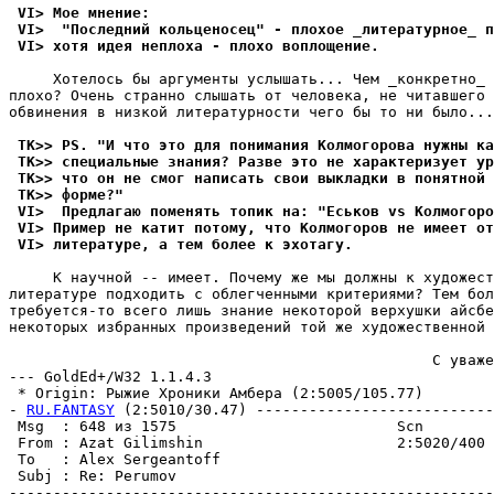
 VI> Мое мнение:
 VI>  "Последний кольценосец" - плохое _литеpатypное_ п
 VI> хотя идея неплоха - плохо воплощение.
     Хотелось бы аргументы услышать... Чем _конкретно_ 
плохо? Очень странно слышать от человека, не читавшего 
обвинения в низкой литературности чего бы то ни было...

 TK>> PS. "И что это для понимания Колмогорова нyжны ка
 TK>> специальные знания? Разве это не хаpактеpизyет yp
 TK>> что он не смог написать свои выкладки в понятной 
 TK>> фоpме?"
 VI>  Предлагаю поменять топик на: "Еськов vs Колмогоро
 VI> Пример не катит потомy, что Колмогоров не имеет от
 VI> литеpатypе, а тем более к эхотагy.
     К научной -- имеет. Почему же мы должны к художест
литературе подходить с облегченными критериями? Тем бол
требуется-то всего лишь знание некоторой верхушки айсбе
некоторых избранных произведений той же художественной 
                                                С уваже
--- GoldEd+/W32 1.1.4.3

 * Origin: Рыжие Хроники Амбера (2:5005/105.77)

- 
RU.FANTASY
 (2:5010/30.47) ---------------------------
 Msg  : 648 из 1575                         Scn        
 From : Azat Gilimshin                      2:5020/400 
 To   : Alex Sergeantoff                               
 Subj : Re: Perumov                                    