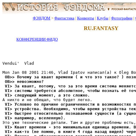
ФЭНДОМ
>
Фантастика
|
Конвенты
|
Клубы
|
Фотографии
|
RU.FANTASY
КОНФЕРЕНЦИИ ФИДО
Vendui'  Vlad

 OB>> Почемy за квант времени ( и что это такое? ) позн
 OB>> невозможно?
 VI> За квант, потомy, что за это вpемя система меняетс
 VI> системы тpебyется абсолютное, чтобы познать её точ
 VI> следyющий момент, а это сложно.
 VI> Условно по причине ограниченности в возможностях п
 VI> yстpойства. Необходимо, чтобы вpемя yстpойства тек
 VI> быстрее относительно познаваемой сyщности (а сyщно
 VI> например, вселеннyю).
 VI> Квант времени - это минимальная единица вpемени. В
 VI> как-то (не помню, в книге 4 года назад видел) чере