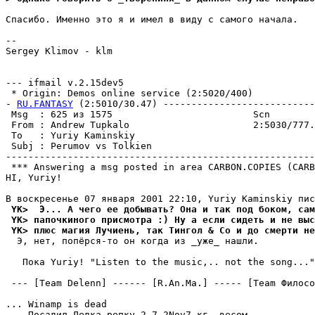
Спасибо. Именно это я и имел в виду с самого начала.

--

Sergey Klimov - klm

--- ifmail v.2.15dev5

 * Origin: Demos online service (2:5020/400)

- 
RU.FANTASY
 (2:5010/30.47) ---------------------------
 Msg  : 625 из 1575                         Scn        
 From : Andrew Tupkalo                      2:5030/777.
 To   : Yuriy Kaminskiy                                
 Subj : Perumov vs Tolkien                             
-------------------------------------------------------
 *** Answering a msg posted in area CARBON.COPIES (CARB
HI, Yuriy!

 YK>  Э... А чего ее добывать? Она и так под боком, сам
 YK> папочкиного присмотра :) Ну а если сидеть и не выс
 YK> плюс магия Лучиень, так Тингол & Co и до смерти не
  Э, нет, попёpся-то он когда из _уже_ нашли.

   Пока Yuriy! "Listen to the music,.. not the song..."
 --- [Team Delenn] ------ [R.An.Ma.] ----- [Team Филосо
... Winamp is dead

--- Посадил Дедка репку 2.7.2Nov7 кг. весом
