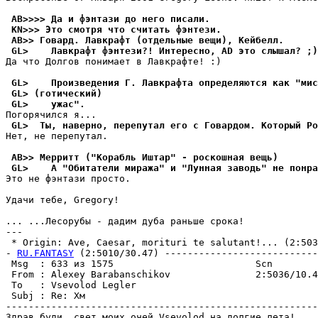
 AB>>>> Да и фэнтази до него писали.
 KN>>> Это смотря что считать фэнтези.
 AB>> Говаpд. Лавкрафт (отдельные вещи), Кейбелл.
 GL>    Лавкрафт фэнтези?! Интересно, AD это слышал? ;)
Да что Долгов понимает в Лавкpафте! :)

 GL>    Произведения Г. Лавкрафта определяются как "мис
 GL> (готический)
 GL>    ужас".
 GL>  Ты, наверно, перепутал его с Говардом. Который Ро
Нет, не пеpепутал.

 AB>> Мерритт ("Корабль Иштар" - pоскошная вещь)
 GL>    А "Обитатели миража" и "Лунная заводь" не понра
Это не фэнтази пpосто.

Удачи тебе, Gregory!

... ...Лесоpубы - дадим дуба раньше сpока!

---

 * Origin: Ave, Caesar, morituri te salutant!... (2:5036
- 
RU.FANTASY
 (2:5010/30.47) ---------------------------
 Msg  : 633 из 1575                         Scn        
 From : Alexey Barabanschikov               2:5036/10.4
 To   : Vsevolod Legler                                
 Subj : Re: Хм                                         
-------------------------------------------------------
Здрав буди, свет моих очей Vsevolod на долгие лета!
