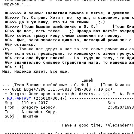
Перумов."...

 DB>>>>> А зачем? Туалетная бумага и мягче, и дешевле. 
 GL>>>> Гы. Остряк. Хотя я вот купил, в основном, для к
 DB>>> Да я уж вижу, кто ты по тимам... ;-)
 GL>>>> [Team Бывшие влюблённые в О. Ф.]      [Team Кни
 GL>> Да вот, есть такое... ;) Правда вот насчёт очеред
 GL>> сейчас грызут нешуточные сомнения по поводу.
 AG>  Дык, заканчивается цикл-то, последний романчик о 
 AG> остались.
 AG> Если есть предыдущие, то концовку-то зачем пропуск
 AG> если она будет плохой... Но  судя по тому, что Оди
 AG> значительно сильнее Странствий мага, то надежда ж
 AG> :-))
Мда. Надежда живёт. Всё ещё.

                                 Lameh

... [Team Бывшие влюблённые в О. Ф.]     [Team Книжные 
--- GOLD EDge+/386 1.1.5-0813 (MS-DOS 7.10 pc)

 * Origin: Once upon a midnight dreary... (c) E. A. Poe
- 
RU.FANTASY
 (2:5010/30.47) ---------------------------
 Msg  : 119 из 2017                         Scn

 From : Gregory Leonov                      2:5020/1693
 To   : Alexander Kopyl                                
 Subj : Никитин

-------------------------------------------------------
                         Have a good time, *Alexander*!
