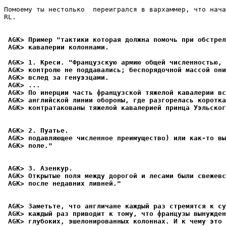
Помоему ты нестолько  переигрался в вархаммер, что нача
RL.

 AGK> Пример "тактики которая должна помочь при обстрел
 AGK> кавалерии колоннами.
 AGK> 1. Креси. "Французскую армию общей численностью,
 AGK> контролю не поддавались; беспорядочной массой они
 AGK> вслед за генуэзцами.
 AGK> ...
 AGK> По инерции часть французской тяжелой кавалерии в
 AGK> английской линии обороны, где разгорелась коротка
 AGK> контратакованы тяжелой кавалерией принца Уэльско
 AGK> 2. Пуатье.
 AGK> подавляющее численное преимущество) или как-то вы
 AGK> поле."
 AGK> 3. Азенкур.
 AGK> Открытые поля между дорогой и лесами были свежевс
 AGK> после недавних ливней."
 AGK> Заметьте, что англичане каждый раз стремятся к су
 AGK> каждый раз приводит к тому, что французы вынужден
 AGK> глубоких, эшелонированных колоннах. И к чему это 