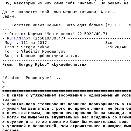
 Ну, некоторые из них сами себя "шугали". Но решали не 
Да не накроется твой комп медным тазиком, Alex...

Вадим.

... Толстяки живут меньше. Зато едят больше.(c) С.Е. Ле
---

 * Origin: Корчма "Меч и посох" (2:5022/40.7)

- 
RU.FANTASY
 (2:5010/30.47) ---------------------------
 Msg  : 111 из 2017                         Scn

 From : Sergey Kykov                        2:5020/400 
 To   : Vladimir Ponomaryov                            
 Subj : Конные арбалетчики и т.д.

From: "Sergey Kykov" <kykov@echo.ru>
>
>
> В связи с утяжелением вооружения и одновременным усов
> фронтального столкновения возникла необходимость в т
> умели бы двигаться строго по прямой линии, не были бы
> впечатлительны, послушно реагировали бы на команды, п
> могли бы выдержать внушительный вес всадника со всеми
> оружием и в то же время не были бы медлительны: ведь 
> успешней и безопасней, чем стремительнее и мощнее был