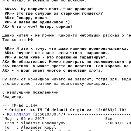
Я о луках. А воевали они по всякому.

 AK>>>  Ну например взять "час дракона".
 VP>> Это где самурай за стариком гоняется?
 AK>> Говард, конан.
 VP> А название одинаковое :)
AK> А ты о чем? Автор, сериал?
Давно читал - не помню. Kакой-то небольшой рассказ о пе
Только это HФ.

 AK>> Я это к тому, что даже наличие военноначальника, 
 AK>> "лучше" не спасет если что от паражения.
 VP> А если хуже - это поражение гарантирует.
AK> Не обязательно. Можно проиграть по экономическим пр
AK> хватило. А может просто не повезти. Сел корабль на 
AK> - и враг знает многое о действии флота.
Ну если от командира ничего не зависит, тогда зря, види
столько денег тратили на подготовку офицеров...

С наилучшими пожеланиями

Владимир.

_________________________

 * Origin: ->> TM-Ed default Origin <<- (2:6083/1.70)
- 
RU.FANTASY
 (2:5010/30.47) ---------------------------
 Msg  : 99 из 2017                          Scn

 From : Vladimir Ponomaryov                 2:6083/1.70
 To   : Alexander Kopyl                                