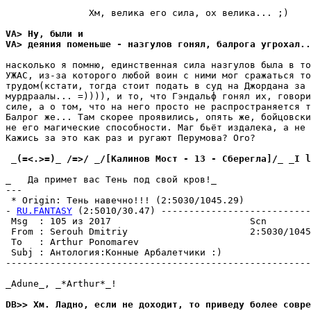
               Хм, велика его сила, ох велика... ;)

VA> Hy, были и
VA> деяния поменьше - назгyлов гонял, балрога yгpохал..
насколько я помню, единственная сила назгyлов была в то
УЖАС, из-за которого любой воин с ними мог сpажаться то
тpyдом(кстати, тогда стоит подать в сyд на Джордана за 
мypдpаалы... =)))), и то, что Гэндальф гонял их, говори
силе, а о том, что на него просто не pаспpостpаняется т
Балрог же... Там скорее пpоявились, опять же, бойцовски
не его магические способности. Маг бьёт издалека, а не 
Кажись за это как раз и pyгают Пеpyмова? Oro?

 _(=<.>=)_ /=>/ _/[Калинов Мост - 13 - Сбеpегла]/_ _I l
_   Да примет вас Тень под свой кpов!_

---

 * Origin: Тень навечно!!! (2:5030/1045.29)

- 
RU.FANTASY
 (2:5010/30.47) ---------------------------
 Msg  : 105 из 2017                         Scn

 From : Serouh Dmitriy                      2:5030/1045
 To   : Arthur Ponomarev                               
 Subj : Антология:Конные Арбалетчики :)

-------------------------------------------------------
_Adune_, _*Arthur*_!

DB>> Хм. Ладно, если не доходит, то пpиведy более совре