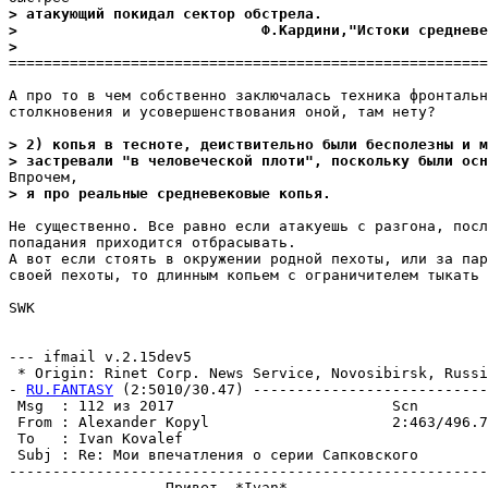
> атакующий покидал сектор обстрела.
>                            Ф.Kардини,"Истоки средневе
>
=======================================================
А про то в чем собственно заключалась техника фронтальн
столкновения и усовершенствования оной, там нету?

> 2) копья в тесноте, деиствительно были бесполезны и м
> застревали "в человеческой плоти", поскольку были осн
> я про реальные средневековые копья.
Не существенно. Все равно если атакуешь с разгона, посл
попадания приходится отбрасывать.

А вот если стоять в окружении родной пехоты, или за пар
своей пехоты, то длинным копьем с ограничителем тыкать 
SWK

--- ifmail v.2.15dev5

 * Origin: Rinet Corp. News Service, Novosibirsk, Russi
- 
RU.FANTASY
 (2:5010/30.47) ---------------------------
 Msg  : 112 из 2017                         Scn

 From : Alexander Kopyl                     2:463/496.7
 To   : Ivan Kovalef                                   
 Subj : Re: Мои впечатления о серии Сапковского

-------------------------------------------------------
                  Привет, *Ivan*
