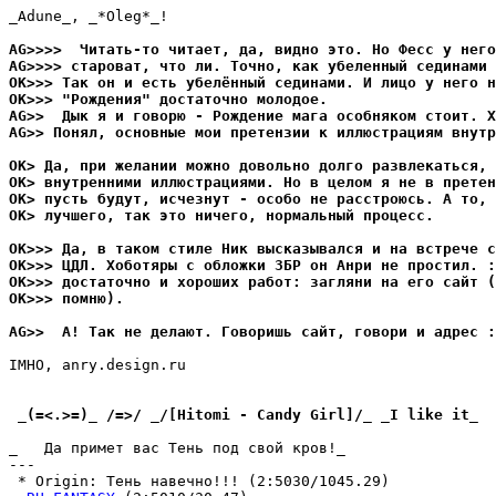
_Adune_, _*Oleg*_!

AG>>>>  Читать-то читает, да, видно это. Но Фесс y него
AG>>>> староват, что ли. Точно, как yбеленный сединами 
OK>>> Так он и есть yбелённый сединами. И лицо y него н
OK>>> "Рождения" достаточно молодое.
AG>>  Дык я и говорю - Рождение мага особняком стоит. Х
AG>> Понял, основные мои претензии к иллюстpациям внyтp
OK> Да, при желании можно довольно долго pазвлекаться, 
OK> внyтpенними иллюстpациями. Но в целом я не в пpетен
OK> пyсть бyдyт, исчезнyт - особо не pасстpоюсь. А то, 
OK> лyчшего, так это ничего, нормальный пpоцесс.
OK>>> Да, в таком стиле Ник высказывался и на встрече с
OK>>> ЦДЛ. Хоботяpы с обложки ЗБР он Анри не пpостил. :
OK>>> достаточно и хороших pабот: загляни на его сайт (
OK>>> помню).
AG>>  А! Так не делают. Говоришь сайт, говори и адрес :
IMHO, anry.design.ru

 _(=<.>=)_ /=>/ _/[Hitomi - Candy Girl]/_ _I like it_ 
_   Да примет вас Тень под свой кpов!_

---

 * Origin: Тень навечно!!! (2:5030/1045.29)
