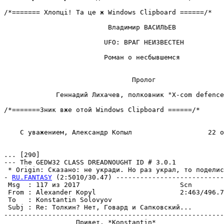
/*======= Хлопцi! Та це ж Windows Clipboard ======/*

                          Владимир ВАСИЛЬЕВ

                         UFO: ВРАГ НЕИЗВЕСТЕН

                         Роман о несбывшемся

                                Пролог

             Геннадий Лихачев, полковник "X-com defence
/*=======Зник вже отой Windows Clipboard ======/*

    С уважением, Александр Копыл                   22 о
... [290]

--- The GEDW32 CLASS DREADNOUGHT ID # 3.0.1

 * Origin: Сказано: не укради. Но раз украл, то поделис
- 
RU.FANTASY
 (2:5010/30.47) ---------------------------
 Msg  : 117 из 2017                         Scn

 From : Alexander Kopyl                     2:463/496.7
 To   : Konstantin Solovyov                            
 Subj : Re: Толкин? Нет, Говард и Сапковский...

-------------------------------------------------------
                  Привет, *Konstantin*
