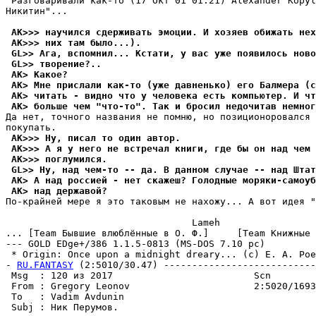
 Разговаривали как-то (17 Окт 01 01:21) Alexander Kopyl
Никитин"...

 AK>>> научился сдерживать эмоции. И хозяев обижать нех
 AK>>> них там было...).
 GL>> Ага, вспомнил... Кстати, у вас уже появилось ново
 GL>> творение?..
 AK> Какое?
 AK> Мне прислали как-то (уже давненько) его Балмера (
 AK> читать - видно что у человека есть компьютер. И чт
 AK> больше чем "что-то". Так и бросил недочитав немног
Да нет, точного названия не помню, но позиционоровался 
 AK>>> Ну, писал то один автор.
 AK>>> А я у него не встречал книги, где бы он над чем 
 AK>>> поглумился.
 GL>> Ну, над чем-то -- да. В данном случае -- над Штат
 AK> А над россией - нет скажеш? Голодные моряки-самоуб
 AK> над державой?
По-крайней мере я это таковым не нахожу... А вот идея "
                                 Lameh

... [Team Бывшие влюблённые в О. Ф.]     [Team Книжные 
--- GOLD EDge+/386 1.1.5-0813 (MS-DOS 7.10 pc)

 * Origin: Once upon a midnight dreary... (c) E. A. Poe
- 
RU.FANTASY
 (2:5010/30.47) ---------------------------
 Msg  : 120 из 2017                         Scn

 From : Gregory Leonov                      2:5020/1693
 To   : Vadim Avdunin                                  
 Subj : Ник Перумов.
