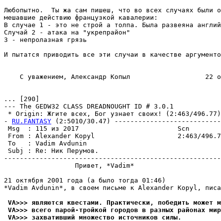
Любопытно.  Ты жа сам пишеш, что во всех случаях были о
мешавшие действию французкой кавалерии:

В случае 1 - это не строй а толпа. Была развеяна англий
Случай 2 - атака на "укрепрайон"

3 - непролазная грязь

И пытатся приводить все эти случаи в качестве аргументо
    С уважением, Александр Копыл                   22 о
... [290]

--- The GEDW32 CLASS DREADNOUGHT ID # 3.0.1

 * Origin: Жгите всех, Бог узнает своих! (2:463/496.77)

- 
RU.FANTASY
 (2:5010/30.47) ---------------------------
 Msg  : 115 из 2017                         Scn

 From : Alexander Kopyl                     2:463/496.7
 To   : Vadim Avdunin                                  
 Subj : Re: Ник Перумов.

-------------------------------------------------------
                  Привет, *Vadim*

21 октября 2001 года (а было тогда 01:46)

*Vadim Avdunin*, в своем письме к Alexander Kopyl, писа
 VA>>> являются квестами. Практически, победить может м
 VA>>> всего паpой-тpойкой городов в разных районах мир
 VA>>> захвативший множество источников силы.