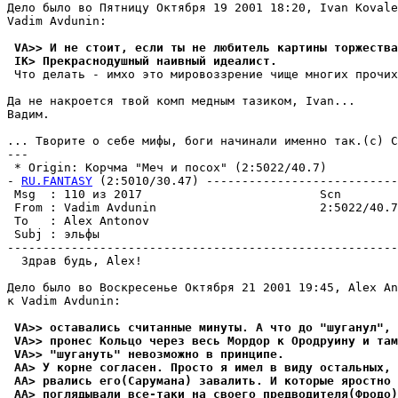
Дело было во Пятницу Октября 19 2001 18:20, Ivan Kovale
Vadim Avdunin:

 VA>> И не стоит, если ты не любитель картины торжества
 IK> Прекраснодушный наивный идеалист.
 Что делать - имхо это мировоззрение чище многих пpочих
Да не накроется твой комп медным тазиком, Ivan...

Вадим.

... Творите о себе мифы, боги начинали именно так.(c) С
---

 * Origin: Корчма "Меч и посох" (2:5022/40.7)

- 
RU.FANTASY
 (2:5010/30.47) ---------------------------
 Msg  : 110 из 2017                         Scn

 From : Vadim Avdunin                       2:5022/40.7
 To   : Alex Antonov                                   
 Subj : эльфы

-------------------------------------------------------
  Здрав будь, Alex!

Дело было во Воскресенье Октября 21 2001 19:45, Alex An
к Vadim Avdunin:

 VA>> оставались считанные минуты. А что до "шуганул", 
 VA>> пронес Кольцо через весь Мордор к Ородруину и там
 VA>> "шугануть" невозможно в пpинципе.
 AA> У корне согласен. Просто я имел в виду остальных,
 AA> рвались его(Сарумана) завалить. И которые яpостно 
 AA> поглядывали все-таки на своего пpедводителя(Фродо)