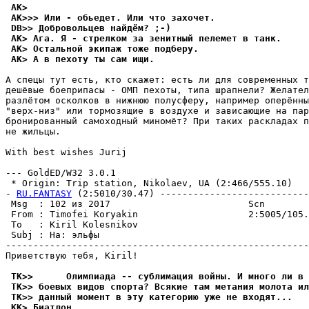
 AK>
 AK>>> Или - обьедет. Или что захочет.
 DB>> Добровольцев найдём? ;-)
 AK> Ага. Я - стрелком за зенитный пелемет в танк.
 AK> Остальной экипаж тоже подберу.
 AK> А в пехоту ты сам ищи.
А спецы тут есть, кто скажет: есть ли для современных т
дешёвые боеприпасы - ОМП пехоты, типа шрапнели? Желател
разлётом осколков в нижнюю полусферу, например оперённы
"верх-низ" или тормозящие в воздухе и зависающие на пар
бронированный самоходный миномёт? При таких раскладах п
не жильцы.

With best wishes Jurij

--- GoldED/W32 3.0.1

 * Origin: Trip station, Nikolaev, UA (2:466/555.10)

- 
RU.FANTASY
 (2:5010/30.47) ---------------------------
 Msg  : 102 из 2017                         Scn

 From : Timofei Koryakin                    2:5005/105.
 To   : Kiril Kolesnikov                               
 Subj : Hа: эльфы

-------------------------------------------------------
Приветствую тебя, Kiril!

 TK>>      Олимпиада -- сублимация войны. И много ли в 
 TK>> боевых видов спорта? Всякие там метания молота ил
 TK>> данный момент в эту категорию уже не входят...
 KK> Биатлон.