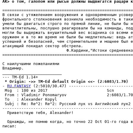
AK> о том, галопом или рысью должны выдвигатся рацари к
=======================================================
В связи с утяжелением вооружения и одновременным усовер
фронтального столкновения возникла необходимость в таки
умели бы двигаться строго по прямой линии, не были бы н
впечатлительны, послушно реагировали бы на команды, под
могли бы выдержать внушительный вес всадника со всеми е
оружием и в то же время не были бы медлительны: ведь ат
успешней и безопасней, чем стремительнее и мощнее был е
атакующий покидал сектор обстрела.

                           Ф.Kардини,"Истоки средневеко
=======================================================
С наилучшими пожеланиями

Владимир.

_________________________

 * Origin: ->> TM-Ed default Origin <<- (2:6083/1.70)
- 
RU.FANTASY
 (2:5010/30.47) ---------------------------
 Msg  : 100 из 2017                         Scn

 From : Vladimir Ponomaryov                 2:6083/1.70
 To   : Alexander Kopyl                                
 Subj : Re: Re^2: Re^2: Рyсский лyк vs Английский лyк2

-------------------------------------------------------
  Приветствую тебя, Alexander!

  Однажды, не помню когда, но точно 22 Oct 01-го года в
писал:
