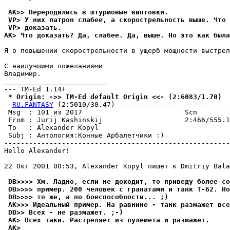
 AK>> Переродились в штурмовые винтовки.
 VP> У них патрон слабее, а скорострельность выше. Что 
 VP> доказать.
AK> Что доказать? Да, слабее. Да, выше. Но это как была
Я о повышении скорострельности в ущерб мощности выстрел
С наилучшими пожеланиями

Владимир.

_________________________

 * Origin: ->> TM-Ed default Origin <<- (2:6083/1.70)
- 
RU.FANTASY
 (2:5010/30.47) ---------------------------
 Msg  : 101 из 2017                         Scn

 From : Jurij Kashinskij                    2:466/555.1
 To   : Alexander Kopyl                                
 Subj : Антология:Конные Арбалетчики :)

-------------------------------------------------------
Hello Alexander!

22 Окт 2001 00:53, Alexander Kopyl пишет к Dmitriy Bala
 DB>>>> Хм. Ладно, если не доходит, то приведу более со
 DB>>>> пример. 200 человек с гранатами и танк Т-62. Но
 DB>>>> то же, а по боеспособности... ;)
 AK>>> Идеальный пример. На равнине - танк размажет все
 DB>> Всех - не размажет. ;-)
 AK> Всех таки. Растреляет из пулемета и размажет.
 AK>