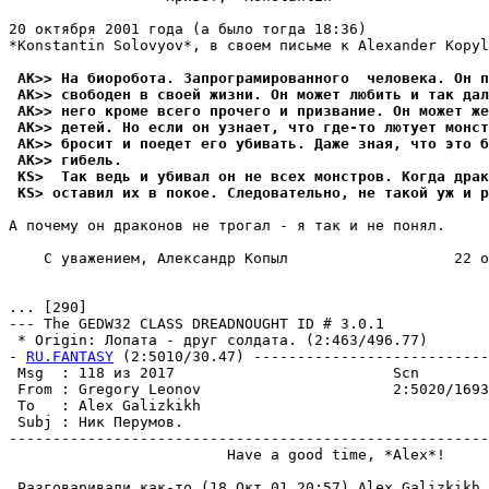
20 октября 2001 года (а было тогда 18:36)

*Konstantin Solovyov*, в своем письме к Alexander Kopyl
 AK>> На биоробота. Запрограмированного  человека. Он п
 AK>> свободен в своей жизни. Он может любить и так дал
 AK>> него кроме всего прочего и призвание. Он может же
 AK>> детей. Но если он узнает, что где-то лютует монст
 AK>> бросит и поедет его убивать. Даже зная, что это б
 AK>> гибель.
 KS>  Так ведь и убивал он не всех монстров. Когда дра
 KS> оставил их в покое. Следовательно, не такой уж и р
А почему он драконов не трогал - я так и не понял.

    С уважением, Александр Копыл                   22 о
... [290]

--- The GEDW32 CLASS DREADNOUGHT ID # 3.0.1

 * Origin: Лопата - друг солдата. (2:463/496.77)

- 
RU.FANTASY
 (2:5010/30.47) ---------------------------
 Msg  : 118 из 2017                         Scn

 From : Gregory Leonov                      2:5020/1693
 To   : Alex Galizkikh                                 
 Subj : Ник Перумов.

-------------------------------------------------------
                         Have a good time, *Alex*!

 Разговаривали как-то (18 Окт 01 20:57) Alex Galizkikh 