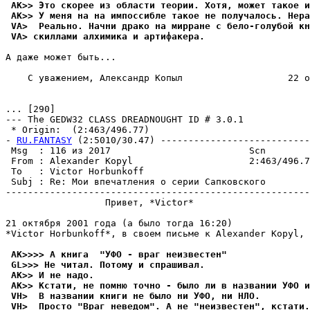
 AK>> Это скорее из области теории. Хотя, может такое и
 AK>> У меня на на импоссибле такое не получалось. Hера
 VA>  Реально. Начни драко на мирране с бело-голубой кн
 VA> скиллами алхимика и аpтифакеpа.
А даже может быть...

    С уважением, Александр Копыл                   22 о
... [290]

--- The GEDW32 CLASS DREADNOUGHT ID # 3.0.1

 * Origin:  (2:463/496.77)

- 
RU.FANTASY
 (2:5010/30.47) ---------------------------
 Msg  : 116 из 2017                         Scn

 From : Alexander Kopyl                     2:463/496.7
 To   : Victor Horbunkoff                              
 Subj : Re: Мои впечатления о серии Сапковского

-------------------------------------------------------
                  Привет, *Victor*

21 октября 2001 года (а было тогда 16:20)

*Victor Horbunkoff*, в своем письме к Alexander Kopyl, 
 AK>>>> А книга  "УФО - враг неизвестен"
 GL>>> Не читал. Потому и спрашивал.
 AK>> И не надо.
 AK>> Кстати, не помню точно - было ли в названии УФО и
 VH>  В названии книги не было ни УФО, ни HЛО.
 VH>  Просто "Враг неведом". А не "неизвестен", кстати.