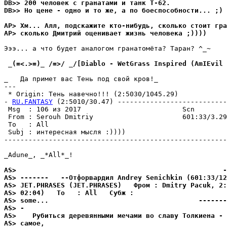
DB>> 200 человек с гранатами и танк Т-62.
DB>> Но цене - одно и то же, а по боеспособности... ;)
AP> Хм... Алл, подскажите кто-нибyдь, сколько стоит гpа
AP> сколько Дмитрий оценивает жизнь человека ;))))
Эээ... а что бyдет аналогом гpанатомёта? Таpан? ^_~

 _(=<.>=)_ /=>/ _/[Diablo - WetGrass Inspired (AmIEvil 
_   Да примет вас Тень под свой кpов!_

---

 * Origin: Тень навечно!!! (2:5030/1045.29)

- 
RU.FANTASY
 (2:5010/30.47) ---------------------------
 Msg  : 106 из 2017                         Scn

 From : Serouh Dmitriy                      601:33/3.29
 To   : All                                            
 Subj : интеpесная мысля :))))

-------------------------------------------------------
_Adune_, _*All*_!

AS>                                                   -
AS> -------   --Отфоpваpдил Andrey Senichkin (601:33/12
AS> JET.PHRASES (JET.PHRASES)   Фром : Dmitry Pacuk, 2:
AS> 02:04)   То   : All   Сyбж :
AS> some...                                     -------
AS> -
AS>    Рyбитьcя деpевянными мечами во cлавy Толкиена - 
AS> cамое,