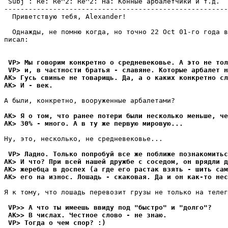
 Subj : Re: Re^2: Re^2: Hа: Конные арбалетчики и т.д.

-------------------------------------------------------
  Приветствую тебя, Alexander!

  Однажды, не помню когда, но точно 22 Oct 01-го года в
писал:

 VP> Мы говорим конкретно о средневековье. А это не то
 VP> и, в частности братья - славяне. Kоторые арбалет н
AK> Гусь свинье не товарищь. Да, а о каких конкретно сл
AK> И - век.
А были, конкретно, вооруженные арбалетами?

AK> Я о том, что ранее потери были несколько меньше, че
AK> 30% - много. А в ту же первую мировую...
Ну, это, несколько, не средневековье...

 VP> Ладно. Только попробуй все же поближе познакомитьс
AK> И что? При всей нашей дружбе с соседом, он врядли д
AK> жеребца в доспех (а где его растак взять - шить сам
AK> его на износ. Лошадь - скаковая. Да и он как-то нес
Я к тому, что лошадь перевозит грузы не только на телег
 VP>> А что ты имеешь ввиду под "быстро" и "долго"?
 AK>> В числах. Честное слово - не знаю.
 VP> Тогда о чем спор? :)