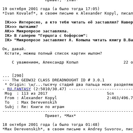
19 октября 2001 года (а было тогда 17:05)

*Ivan Kovalef*, в своем письме к Alexander Kopyl, писал
 IK>>> Интересно, а кто тебя читать её заставлял? Навер
 IK>>> пытками?
 AK>> Микропрозе заставляла.
 IK> В галерею "Герцога с бофорсом":
 IK> "Микропрозе заставляет А. Копыла читать книгу В.Ва
Ок, давай.

 Кстати, можеш полный список картин иылом?

    С уважением, Александр Копыл                   22 о
... [290]

--- The GEDW32 CLASS DREADNOUGHT ID # 3.0.1

 * Origin: \w/...тысячу стадий два пальца моих разделяю
- 
RU.FANTASY
 (2:5010/30.47) ---------------------------
 Msg  : 113 из 2017                         Scn

 From : Alexander Kopyl                     2:463/496.7
 To   : Max Derevenskih                                
 Subj : Re: Книги по играм

-------------------------------------------------------
                  Привет, *Max*

18 октября 2001 года (а было тогда 01:48)

*Max Derevenskih*, в своем письме к Andrey Suvorov, пис