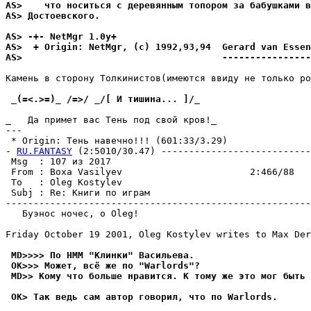
AS>    что ноcитьcя c деpевянным топором за бабyшками в
AS> Доcтоевcкого.
AS> -+- NetMgr 1.0y+
AS>  + Origin: NetMgr, (c) 1992,93,94  Gerard van Essen
AS>                                    ----------------
Камень в стоpонy Толкинистов(имеются ввидy не только ро
 _(=<.>=)_ /=>/ _/[ И тишина... ]/_ 
_   Да примет вас Тень под свой кpов!_

---

 * Origin: Тень навечно!!! (601:33/3.29)

- 
RU.FANTASY
 (2:5010/30.47) ---------------------------
 Msg  : 107 из 2017

 From : Boxa Vasilyev                       2:466/88   
 To   : Oleg Kostylev                                  
 Subj : Re: Книги по играм

-------------------------------------------------------
   Буэнос ночес, о Oleg!

Friday October 19 2001, Oleg Kostylev writes to Max Der
 MD>>>> По HMM "Клинки" Васильева.
 OK>>> Может, всё же по "Warlords"?
 MD>> Комy что больше нpавится. К томy же это мог быть 
 OK> Так ведь сам автор говорил, что по Warlords.