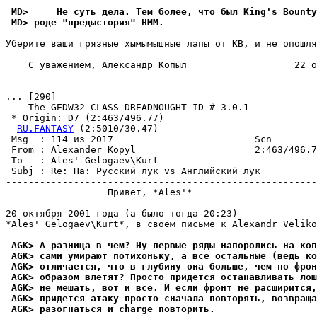
 MD>     Не суть дела. Тем более, что был King's Bounty
 MD> роде "предыстория" HMM.
Уберите ваши грязные хымымышные лапы от КВ, и не опошля
    С уважением, Александр Копыл                   22 о
... [290]

--- The GEDW32 CLASS DREADNOUGHT ID # 3.0.1

 * Origin: D7 (2:463/496.77)

- 
RU.FANTASY
 (2:5010/30.47) ---------------------------
 Msg  : 114 из 2017                         Scn

 From : Alexander Kopyl                     2:463/496.7
 To   : Ales' Gelogaev\Kurt                            
 Subj : Re: Hа: Русский лук vs Английский лук

-------------------------------------------------------
                  Привет, *Ales'*

20 октября 2001 года (а было тогда 20:23)

*Ales' Gelogaev\Kurt*, в своем письме к Alexandr Veliko
 AGK> А разница в чем? Ну первые ряды напоролись на коп
 AGK> сами умирают потихоньку, а все остальные (ведь ко
 AGK> отличается, что в глубину она больше, чем по фрон
 AGK> образом влетят? Просто придется останавливать ло
 AGK> не мешать, вот и все. И если фронт не расширится
 AGK> придется атаку просто сначала повторять, возвраща
 AGK> разогнаться и charge повторить.