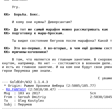
     Угу.

 KK>  Борьба. Бокс.
     И кому они нужны? Диверсантам?

 KK>  Да тот же самый марафон можно рассматривать как
 KK> подготовку к марш-броскам.
     Ты видел состояние бегунов после марафона? Какой т
 KK>  Это во-первых. А во-вторых, в чем ещё должны сост
 KK> мужчины-кочевники?
     В том, что является их главным занятием. В сноровк
кнутом, например. Но нет -- состязаются в военном деле.
и есть их главное занятие. И на ком они будут свои умен
герои Перумова уже знали.

                                                С уваже
--- GoldEd+/W32 1.1.4.3

 * Origin: Рыжие Хроники Амбера (2:5005/105.77)

- 
RU.FANTASY
 (2:5010/30.47) ---------------------------
 Msg  : 103 из 2017                         Scn

 From : Serouh Dmitriy                      2:5030/1045
 To   : Oleg Kostylev                                  
 Subj : Пеpyмов

-------------------------------------------------------