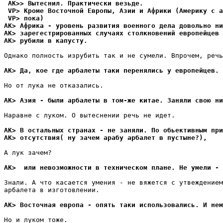
 AK>> Вытеснил. Практически везьде.
 VP> Kроме Восточной Европы, Азии и Африки (Америку с а
 VP> пока)
AK> Африка - уровень развития военного дела довольно ни
AK> зарегестрированных случаях столкновений европейцев 
AK> рубили в капусту.
Однако полность изрубить так и не сумели. Впрочем, речь
AK> Да, кое где арбалеты таки перенялись у европейцев.
Но от лука не отказались.

AK> Азия - были арбалеты в том-же китае. Заняли свою ни
Наравне с луком. О вытеснении речь не идет.

AK> В остальных странах - не заняли. По обьективным при
AK> отсутствия( ну зачем арабу арбалет в пустыне?),
А лук зачем?

AK>  или невозможности в техническом плане. Не умели - 
Знали. А что касается умения - не вяжется с утвеждением
арбалета в изготовлении.

AK> Восточная европа - опять таки использовались. И нем
Но и луком тоже.
