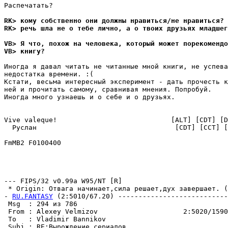
Распечатать?

RK> кому собственно они должны нравиться/не нравиться? 
RK> речь шла не о тебе лично, а о твоих друзьях младшег
VB> Я что, похож на человека, который может порекомендо
VB> книгу?
Иногда я давал читать не читанные мной книги, не успева
недостатка времени. :(

Кстати, весьма интересный эксперимент - дать прочесть к
ней и прочитать самому, сравнивая мнения. Попробуй.

Иногда много узнаешь и о себе и о друзьях.

Vive valeque!                            [ALT] [CDT] [D
  Руслан                                  [CDT] [CCT] [
FmMB2 F0100400                   

--- FIPS/32 v0.99a W95/NT [R]

 * Origin: Отвага начинает,сила решает,дух завершает. (2
- 
RU.FANTASY
 (2:5010/67.20) ---------------------------
 Msg  : 294 из 786                                     
 From : Alexey Velmizov                     2:5020/1590
 To   : Vladimir Bannikov                              
 Subj : RE:Вырождение сериалов                         