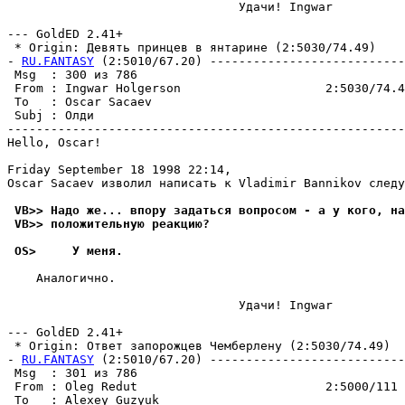
                                Удачи! Ingwar

--- GoldED 2.41+

 * Origin: Девять принцев в янтарине (2:5030/74.49)

- 
RU.FANTASY
 (2:5010/67.20) ---------------------------
 Msg  : 300 из 786                                     
 From : Ingwar Holgerson                    2:5030/74.4
 To   : Oscar Sacaev                                   
 Subj : Олди                                           
-------------------------------------------------------
Hello, Oscar!

Friday September 18 1998 22:14,

Oscar Sacaev изволил написать к Vladimir Bannikov следу
 VB>> Надо же... впору задаться вопросом - а у кого, на
 VB>> положительную реакцию?
 OS>     У меня.
    Аналогично.

                                Удачи! Ingwar

--- GoldED 2.41+

 * Origin: Ответ запорожцев Чемберлену (2:5030/74.49)

- 
RU.FANTASY
 (2:5010/67.20) ---------------------------
 Msg  : 301 из 786                                     
 From : Oleg Redut                          2:5000/111 
 To   : Alexey Guzyuk                                  