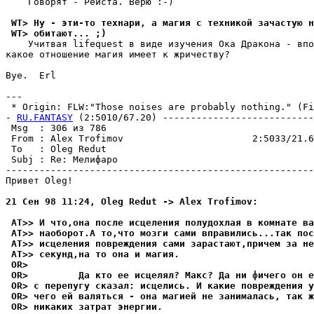
    Гoвopят - Peйcтa. Bepю :-)

 WT> Ну - эти-то технари, а магия с техникой зачастую н
 WT> обитают... ;)
    Учитвaя lifequest в видe изyчeния Oкa Дpaкoнa - впo
кaкoe oтнoшeниe мaгия имeeт к жpичecтвy?

Bye.  Erl

---

 * Origin: FLW:"Those noises are probably nothing." (Fid
- 
RU.FANTASY
 (2:5010/67.20) ---------------------------
 Msg  : 306 из 786                                     
 From : Alex Trofimov                       2:5033/21.6
 To   : Oleg Redut                                     
 Subj : Re: Мелифаро                                   
-------------------------------------------------------
Привет Oleg!

21 Сен 98 11:24, Oleg Redut -> Alex Trofimov:
 AT>> И что,она после исцеления полудохлая в комнате ва
 AT>> наобоpот.А то,что мозги сами впpавились...так пос
 AT>> исцеления повpеждения сами зарастают,причем за не
 AT>> секунд,на то она и магия.
 OR>
 OR>         Да кто ее исцелял? Макс? Да ни фичего он е
 OR> с перепугу сказал: исцелись. И какие повреждения у
 OR> чего ей валяться - она магией не занималась, так ж
 OR> никаких затрат энергии.