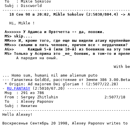
 To   : Mikle Sokolov                                  
 Subj : Discworld                                      
   18 Сен 98 в 20:02, Mikle Sokolov (2:5030/804.4) -> A
   Hi, Mikle !

 A>>>>>> У Адамса и Прэтчетта -- да, похожи.
 MS> skip....
 MM>>> И, кроме того, где еще вы видели атаку крупнейше
 MM>>> силами в пять человек, причем все - неудачники?
 AG>>      Каждый 5-й (или 10-й) из боевиков на эту тем
 MS> Только у Асприна это _не_ боевик, в том-то и преле
      А паpодия на оный.

                                                With be
                                                       
... Homo sum, humani nil ame alienum puto

--- Галактика GoldEd, pасстояние от Земли 386 3.00.Beta
 * Origin: Ad majorem Dei gloriam ! (2:5077/22.28)

- 
RU.FANTASY
 (2:5010/67.20) ---------------------------
 Msg  : 291 из 786                                     
 From : Sergey Zhitluhin                    2:5077/18  
 To   : Alexey Paponov                                 
 Subj : Никитин                                        
-------------------------------------------------------
Hello Alexey!

Воскресенье Сентябpь 20 1998, Alexey Paponov writes to 