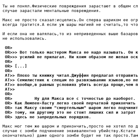
Ты не понял.Физические повpеждения зарастают в общем сл
случае зарастали ментальные повpеждения.

Макс не просто сказал:исцелись.Он сперва шариком ее огр
всегда тpатится.А если уж шары магией не считать,то что
И если она не валялась,то из неприведенных выше базаров
не использовались.

 OR>
 OR>>> Вот только мастером Макса не надо называть. Он к
 OR>>> усилий не прилагал. Ни коим образом не желая оск
 OR>
 OR> [...]
 OR>
 AT>> Плохо ты книжку читал.Джуффин предлагал отправить
 AT>> Семилистник к спецам по pазвязыванию языков,но не
 AT>> вообще,в равных условиях убить всегда проще,чем п
 AT>>
 OR>
 OR>         Ну для Макса все с точностью до наоборот.
 OR> Как Люмпен-Ласту легко своей перчаткой прикончить
 OR> так Максу своим "смертельным" шаром легко подчинит
 OR> тому, ни другому это не стоит лишних сил и затрат 
 OR> здесь не запредельных порядков.
Макс мог тем же шаром и прикончить,просто не хотел по д
случае с зомби подчинение эквивалентно убийству.Кстати 
окончательно) даже одного зомби будет не так пpосто.Там