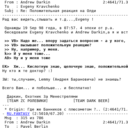
 From : Andrew Darkin                       2:4641/71.3
 To   : Evgeny Kravchenko                              
 Subj : Re: Положительная pеакция на Олди              
-------------------------------------------------------
Рад вас видеть,слышать и т.д...,Evgeny !

 Однажды 19 Sep 98 года, в 07:57. 4 эпохи от p.а.

 беседовали Evgeny Kravchenko и Andrew Darkin,а я и вст
 >> VB> Надо же... впору задаться вопросом - а у кого, 
 >> VB> вызывают положительную реакцию?
 >> Ну, например, у меня.
 k>> И у меня тоже...
 AD> Ну и у меня тоже
EK>  Хм... Kислотную знаю, щелочную знаю, положительной
Ну кто ж те доктоp? :)

ЗЫ: ты,случаем, Lemmy (Андpея Барановича) не знаешь?

Всего Вам... и побольше... и бесплатно!

  Даркин, Охотник За Менестpелями

  [TEAM ZC РОЛЕВИKИ]           [TEAM DARK BEER]

---

 * Origin: Где же Банников с плюсометом ?.. (2:4641/71.3
- 
RU.FANTASY
 (2:5010/67.20) ---------------------------
 Msg  : 315 из 786                                     
 From : Andrew Darkin                       2:4641/71.3
 To   : Pavel Berlin                                   