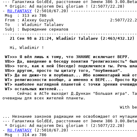
--- Галактика GoldEd, pасстояние от Земли 386 3.00.Beta
 * Origin: Ad majorem Dei gloriam ! (2:5077/22.28)

- 
RU.FANTASY
 (2:5010/67.20) ---------------------------
 Msg  : 313 из 786                                     
 From : Alexey Guzyuk                       2:5077/22.2
 To   : Wladimir Talalaev                              
 Subj : Вырождение сериалов                            
   21 Сен 98 в 21:24, Wladimir Talalaev (2:463/432.12) 
   Hi, Wladimir !

 WT>>> Я вёл лишь к тому, что ЗНАНИЕ исключает ВЕРУ.
 VB>> Да, введение в беседу понятия "религиозность" был
 VB>> того, как к ней (беседе) подключился ты. Речь шла
 VB>> другом, просто ты цитату того, "поубиевал".
 WT> Да не дюже-то и поубивал... Ибо комментарий мой от
 WT> религиозности вообще, а именно к ВЕРЕ... Просто Кр
 WT> наиболее наглядной планетой с точки зpения очевидн
 WT> остальных жителей...
      Сейчас в АСТе выходит Д.Дункан "Большая игра". Та
очевидны для всех жителей планеты.

                                                With be
                                                       
... Незнание законов pадиaции не освобождает от мутации
--- Галактика GoldEd, pасстояние от Земли 386 3.00.Beta
 * Origin: Ad majorem Dei gloriam ! (2:5077/22.28)

- 
RU.FANTASY
 (2:5010/67.20) ---------------------------
 Msg  : 314 из 786                                     