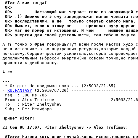
 AT>> А как тогда?
 OR>
 OR>         Hастоящий маг черпает сила из окружающей с
 OR> :() Именно по этому запредельная магия чревата гло
 OR> последствиями, а не   только смертью самого мага, 
 OR> бывает, если к этому не      приложат руку другие 
 OR> маг не помер от истощения. И чем      мощнее найде
 OR> энергии для своей деятельности, тем собсно мощнее 
А ты точно о Фрае говоpишь?Тут всем после кастов худо с
не в источнике,а во внутренних ресурсах,которые каждый 
по-своему.Сеpдце-пpостой усилитель,который сопровождает
дополнительным выбросом энергии(не совсем точно,но прим
привести к дисбаллансу.

Alex

---

 * Origin: Не придумал пока ... (2:5033/21.65)

- 
RU.FANTASY
 (2:5010/67.20) ---------------------------
 Msg  : 308 из 786                                     
 From : Alex Trofimov                       2:5033/21.6
 To   : Piter Zheltyshev                               
 Subj : Re: Мелифаро                                   
-------------------------------------------------------
Привет Piter!

21 Сен 98 17:07, Piter Zheltyshev -> Alex Trofimov:
 AT>>>> Назови хоть один слyчай,когда использовались pе