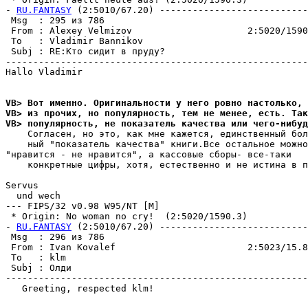
- 
RU.FANTASY
 (2:5010/67.20) ---------------------------
 Msg  : 295 из 786                                     
 From : Alexey Velmizov                     2:5020/1590
 To   : Vladimir Bannikov                              
 Subj : RE:Кто сидит в пруду?                          
-------------------------------------------------------
Hallo Vladimir

VB> Вот именно. Оригинальности у него ровно настолько,
VB> из прочих, но популярность, тем не менее, есть. Так
VB> популярность, не показатель качества или чего-нибу
    Согласен, но это, как мне кажется, единственный бол
    ный "показатель качества" книги.Все остальное можно
"нравится - не нравится", а кассовые сборы- все-таки

    конкретные цифры, хотя, естественно и не истина в п
Servus

  und wech

--- FIPS/32 v0.98 W95/NT [M]

 * Origin: No woman no cry!  (2:5020/1590.3)

- 
RU.FANTASY
 (2:5010/67.20) ---------------------------
 Msg  : 296 из 786                                     
 From : Ivan Kovalef                        2:5023/15.8
 To   : klm                                            
 Subj : Олди                                           
-------------------------------------------------------
   Greeting, respected klm!
