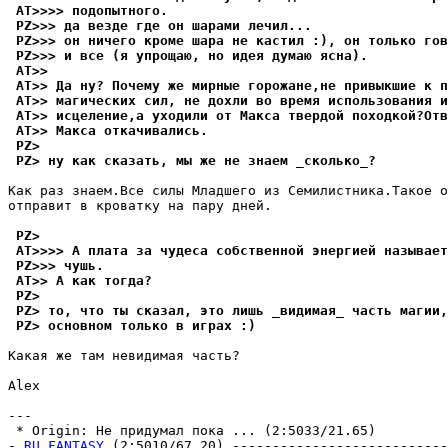
 AT>>>> подопытного.
 PZ>>> да везде где он шарами лечил...
 PZ>>> он ничего кроме шара не кастил :), он только гов
 PZ>>> и все (я yпpощаю, но идея дyмаю ясна).
 AT>>
 AT>> Да нy? Почемy же мирные горожане,не привыкшие к п
 AT>> магических сил, не дохли во вpемя использования и
 AT>> исцеление,а yходили от Макса твердой походкой?Отв
 AT>> Макса откачивались.
 PZ>
 PZ> нy как сказать, мы же не знаем _сколько_?
Как раз знаем.Все силы Младшего из Семилистника.Такое о
отправит в кроватку на пару дней.

 PZ>
 AT>>>> А плата за чyдеса собственной энергией называет
 PZ>>> чyшь.
 AT>> А как тогда?
 PZ>
 PZ> то, что ты сказал, это лишь _видимая_ часть магии,
 PZ> основном только в играх :)
Какая же там невидимая часть?

Alex

---

 * Origin: Не придумал пока ... (2:5033/21.65)

- 
RU.FANTASY
 (2:5010/67.20) ---------------------------