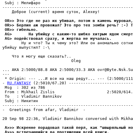
 Subj : Мелифаро                                       
-------------------------------------------------------
    Доброе (current) время суток, Alexey!

 OR>> Это где не раз их убивал, потом в камень муровал,
 OR>> Берлин аж провожал? Это про тех зомби речь? :-) Т
 OR>> гибельно.
 AG>       На убийцу с каким-то шибко хитрым ядом смерт
 AG> подействовал сразу, и жертва не мучалась.
        Ну и что? Ты к чему это? Или он аномально сотни
убийцу выпустил? :-\

    Что я могу еще сказать?..

                             Oleg

... AKA 2:5000/88.8 AKA 2:5000/33.3 AKA ovr@Byte.Nsk.Su

---

 * Origin: --- ...И все на наш редут... --- (2:5000/111)
- 
RU.FANTASY
 (2:5010/67.20) ---------------------------
 Msg  : 302 из 786                                     
 From : Mikhail Zislis                      2:5020/614.
 To   : Vladimir Bannikov                              
 Subj : Никитин                                        
-------------------------------------------------------
-  Greetings from afar, Vladimir  -

20 Sep 98 22:36, Vladimir Bannikov conversed with Mikha
 A>>> Искренне порадовал такой перл, как "швыpяльный но
 A>>> встpечающийся на пpотяжении всей книги.