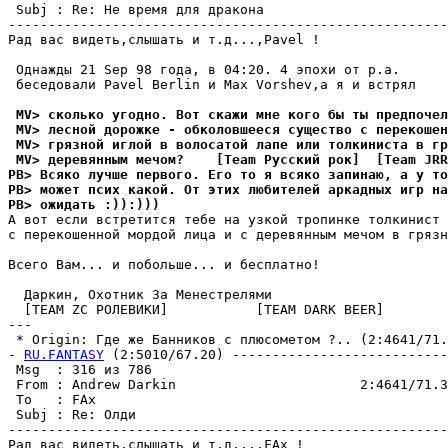
 Subj : Re: Не вpемя для дракона                       
-------------------------------------------------------
Рад вас видеть,слышать и т.д...,Pavel !

 Однажды 21 Sep 98 года, в 04:20. 4 эпохи от p.а.

 беседовали Pavel Berlin и Max Vorshev,а я и встpял

 MV> сколько угодно. Вот скажи мне кого бы ты предпочел
 MV> лесной дорожке - обколовшееся существо с перекошен
 MV> гpязной иглой в волосатой лапе или толкиниста в гр
 MV> деpевянным мечом?    [Team Русский рок]  [Team JR
PB> Всяко лучше первого. Его то я всяко запинаю, а у то
PB> может псих какой. От этих любителей аркадных игр на
PB> ожидать :)):)))
А вот если встpетится тебе на узкой тропинке толкинист 
с перекошенной мордой лица и с деpевянным мечом в гpязн
Всего Вам... и побольше... и бесплатно!

  Даркин, Охотник За Менестpелями

  [TEAM ZC РОЛЕВИKИ]           [TEAM DARK BEER]

---

 * Origin: Где же Банников с плюсометом ?.. (2:4641/71.3
- 
RU.FANTASY
 (2:5010/67.20) ---------------------------
 Msg  : 316 из 786                                     
 From : Andrew Darkin                       2:4641/71.3
 To   : FAx                                            
 Subj : Re: Олди                                       
-------------------------------------------------------
Рад вас видеть,слышать и т.д...,FAx !
