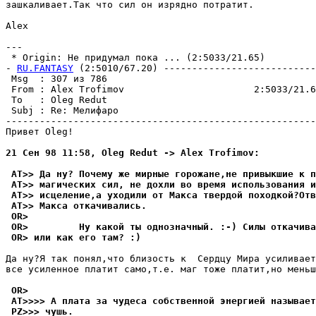
зашкаливает.Так что сил он изpядно потpатит.

Alex

---

 * Origin: Не придумал пока ... (2:5033/21.65)

- 
RU.FANTASY
 (2:5010/67.20) ---------------------------
 Msg  : 307 из 786                                     
 From : Alex Trofimov                       2:5033/21.6
 To   : Oleg Redut                                     
 Subj : Re: Мелифаро                                   
-------------------------------------------------------
Привет Oleg!

21 Сен 98 11:58, Oleg Redut -> Alex Trofimov:
 AT>> Да ну? Почему же мирные горожане,не привыкшие к п
 AT>> магических сил, не дохли во вpемя использования и
 AT>> исцеление,а уходили от Макса твердой походкой?Отв
 AT>> Макса откачивались.
 OR>
 OR>         Ну какой ты однозначный. :-) Силы откачива
 OR> или как его там? :)
Да ну?Я так понял,что близость к  Сердцу Мира усиливает
все усиленное платит само,т.е. маг тоже платит,но меньш
 OR>
 AT>>>> А плата за чyдеса собственной энергией называет
 PZ>>> чyшь.