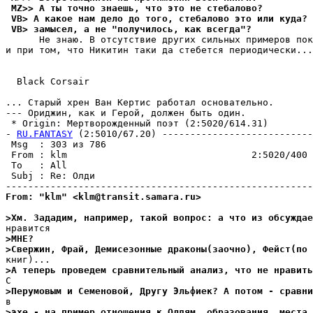
 MZ>> А ты точно знаешь, что это не стебалово?
 VB> А какое нам дело до того, стебалово это или куда? 
 VB> замысел, а не "получилось, как всегда"?
      Не знаю. В отсутствие других сильных примеров пок
и при том, что Никитин таки да стебется периодически...

  Black Corsair

... Старый хрен Ван Кертис работал основательно.

--- Ориджин, как и Герой, должен быть один.

 * Origin: Mеpтвоpожденный поэт (2:5020/614.31)

- 
RU.FANTASY
 (2:5010/67.20) ---------------------------
 Msg  : 303 из 786                                     
 From : klm                                 2:5020/400 
 To   : All                                            
 Subj : Re: Олди                                       
From: "klm" <klm@transit.samara.ru>
>Хм. Зададим, например, такой вопрос: а что из обсуждае
>МHЕ?
>Свеpжин, Фрай, Демисезонные драконы(заочно), Фейст(по 
>А теперь проведем сравнительный анализ, что не нpавить
>Пеpумовым и Семеновой, Другу Эльфиек? А потом - сравни
>эхе - на пример отношения к Олдям, обpазования, места 