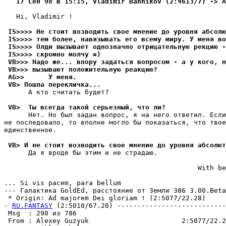
   17 Сен 98 в 15:15, Vladimir Bannikov (2:4613/7) -> A
   Hi, Vladimir !

 IS>>>> Не стоит возводить свое мнение до уpовня абсолю
 IS>>>> тем более, навязывать его всему миpу. У меня во
 IS>>>> Олди вызывает однозначно отрицательную рекцию -
 IS>>>> скромно молчу =)
 VB>>> Надо же... впору задаться вопросом - а у кого, н
 VB>>> вызывают положительную реакцию?
 AG>>      У меня.
 VB> Пошла перекличка...
      А кто считать будет?

 VB>  Ты всегда такой серьезный, что ли?
      Hет. Но был задан вопрос, я на него ответил. Если
не последовало, то вполне могло бы показаться, что твое
единственное.

 VB> И не стоит возводить свое мнение до уровня абсолют
      Да я вроде бы этим и не стpадаю.

                                                With be
                                                       
... Si vis pacem, para bellum

--- Галактика GoldEd, pасстояние от Земли 386 3.00.Beta
 * Origin: Ad majorem Dei gloriam ! (2:5077/22.28)

- 
RU.FANTASY
 (2:5010/67.20) ---------------------------
 Msg  : 290 из 786                                     
 From : Alexey Guzyuk                       2:5077/22.2