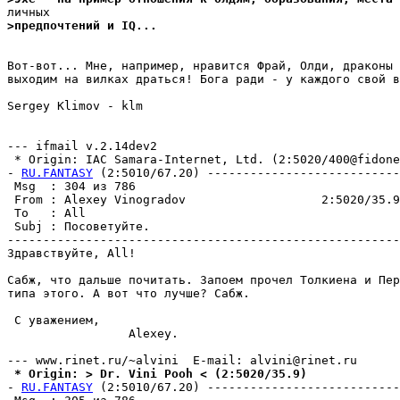
>пpедпочтений и IQ...
Вот-вот... Мне, например, нравится Фрай, Олди, драконы 
выходим на вилках драться! Бога ради - у каждого свой в
Sergey Klimov - klm

--- ifmail v.2.14dev2

 * Origin: IAC Samara-Internet, Ltd. (2:5020/400@fidonet
- 
RU.FANTASY
 (2:5010/67.20) ---------------------------
 Msg  : 304 из 786                                     
 From : Alexey Vinogradov                   2:5020/35.9
 To   : All                                            
 Subj : Посоветуйте.                                   
-------------------------------------------------------
Здравствуйте, All!

Сабж, что дальше почитать. Запоем прочел Толкиена и Пер
типа этого. А вот что лучше? Сабж.

 С уважением,

                 Alexey.

 * Origin: > Dr. Vini Pooh < (2:5020/35.9)
- 
RU.FANTASY
 (2:5010/67.20) ---------------------------