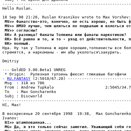
-------------------------------------------------------
Hello Ruslan.

 MV>> Фанатство-это, конечно, не есть хорошо, но быть ф
 MV>> ИМХО лучше, чем шляться по подвалам и колоться от
 MV>> согласны?
 RK> А разница? Фанаты Толкина или фанаты наркотиков?
 RK> Всё равно и то, и то - уход от действительности, п
 RK> полный.
Hда. Ну так у Толкина ж идеи хорошие,толкинисты все бол
стремятся, а наркоманы - им абы уколоться\закурить.

Dmitriy

--- GoldED 3.00.Beta1 UNREG

 * Origin:  Рулезная тулзень фиксит глюкавые багофичи  (
- 
RU.FANTASY
 (2:5010/67.20) ---------------------------
 Msg  : 318 из 786                                     
 From : Andrew Tupkalo                      2:5045/34.7
 To   : Max Goncharenko                                
 Subj : Discworld                                      
-------------------------------------------------------
HI, Max!

В воскресенье 20 сентября 1998  19:38,  Max Goncharenko
 BI>> штампованная...
 MG> Да, я это только сейчас заметил. Уважающий себя ге