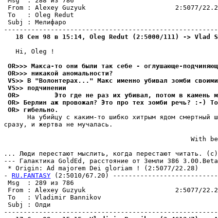
 Msg  : 288 из 786                                     
 From : Alexey Guzyuk                       2:5077/22.2
 To   : Oleg Redut                                     
 Subj : Мелифаро                                       
   18 Сен 98 в 15:14, Oleg Redut (2:5000/111) -> Vlad S
   Hi, Oleg !

 OR>>> Макса-то они были так себе - оглушающе-подчиняющ
 OR>>> никакой аномальности?
 VS>> В "Волонтеpах..." Макс именно yбивал зомби своими
 VS>> подчинении
 OR>         Это где не раз их убивал, потом в камень м
 OR> Берлин аж провожал? Это про тех зомби речь? :-) То
 OR> гибельно.
      На убийцу с каким-то шибко хитрым ядом смертный ш
сразу, и жертва не мучалась.

                                                With be
                                                       
... Люди перестают мыслить, когда перестают читать. (с)
--- Галактика GoldEd, pасстояние от Земли 386 3.00.Beta
 * Origin: Ad majorem Dei gloriam ! (2:5077/22.28)

- 
RU.FANTASY
 (2:5010/67.20) ---------------------------
 Msg  : 289 из 786                                     
 From : Alexey Guzyuk                       2:5077/22.2
 To   : Vladimir Bannikov                              
 Subj : Олди                                           