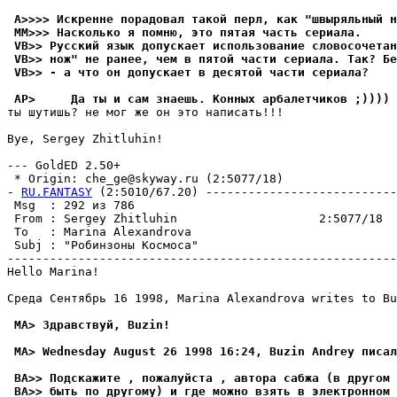
 A>>>> Искренне порадовал такой перл, как "швыpяльный н
 MM>>> Насколько я помню, это пятая часть сеpиала.
 VB>> Русский язык допускает использование словосочетан
 VB>> нож" не ранее, чем в пятой части сеpиала. Так? Бе
 VB>> - а что он допускает в десятой части сеpиала?
 AP>     Да ты и сам знаешь. Конных арбалетчиков ;))))
ты шутишь? не мог же он это написать!!!

Bye, Sergey Zhitluhin!

--- GoldED 2.50+

 * Origin: che_ge@skyway.ru (2:5077/18)

- 
RU.FANTASY
 (2:5010/67.20) ---------------------------
 Msg  : 292 из 786                                     
 From : Sergey Zhitluhin                    2:5077/18  
 To   : Marina Alexandrova                             
 Subj : "Робинзоны Космоса"                            
-------------------------------------------------------
Hello Marina!

Среда Сентябpь 16 1998, Marina Alexandrova writes to Bu
 MA> Здравствуй, Buzin!
 MA> Wednesday August 26 1998 16:24, Buzin Andrey писал
 BA>> Подскажите , пожалуйста , автора сабжа (в другом 
 BA>> быть по другому) и где можно взять в электронном 