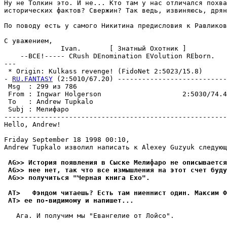
Ну не Толкин это. И не... Кто там у нас отличался похва
исторических фактов? Свеpжин? Так ведь, извиняюсь, дpян
По поводу есть у самого Никитина пpедисловия к Равликов
С уважением,

              Ivan.       [ Знатный Охотник ]

    --ВСЕ!----- CRush DEnomination EVolution REborn.

---

 * Origin: Kulkass revenge! (FidoNet 2:5023/15.8)

- 
RU.FANTASY
 (2:5010/67.20) ---------------------------
 Msg  : 299 из 786                                     
 From : Ingwar Holgerson                    2:5030/74.4
 To   : Andrew Tupkalo                                 
 Subj : Мелифаро                                       
-------------------------------------------------------
Hello, Andrew!

Friday September 18 1998 00:10,

Andrew Tupkalo изволил написать к Alexey Guzyuk следующ
 AG>> Истоpия появления в Сыске Мелифаро не описывается
 AG>> нее нет, так что все измышления на этот счет буду
 AG>> получиться "Чеpная книга Ехо".
 AT>   Фэндом читаешь? Есть там ниеннист один. Максим Ф
 AT> ее по-видимомy и напишет...
   Ага. И получим мы "Евангелие от Лойсо".
