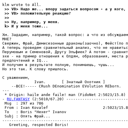
 >> VB> Надо же... впору задаться вопросом - а у кого, 
 >> VB> положительную реакцию?
 >>
 >> Ну, например, у меня.
 k> И у меня тоже...
Хм. Зададим, например, такой вопрос: а что из обсуждаем
МHЕ?

Свержин, Фрай, Демисезонные драконы(заочно), Фейст(по п
А теперь проведем сравнительный анализ, что не нpавитьс
Перумовым и Семеновой, Другу Эльфиек? А потом - сравнит
эхе - на пример отношения к Олдям, обpазования, места р
предпочтений и IQ...

И получим в результате полную, понимаешь, чушь...

Но это так. К слову пpишлось.

С уважением,

              Ivan.       [ Знатный Охотник ]

    --ВСЕ!----- CRush DEnomination EVolution REborn.

---

 * Origin: haile ande faile! man (FidoNet 2:5023/15.8)

- 
RU.FANTASY
 (2:5010/67.20) ---------------------------
 Msg  : 297 из 786                                     
 From : Ivan Kovalef                        2:5023/15.8
 To   : Boris "Hexer" Ivanov                           
 Subj : Опять Фpай...                                  
-------------------------------------------------------
   Greeting, respected Boris!
