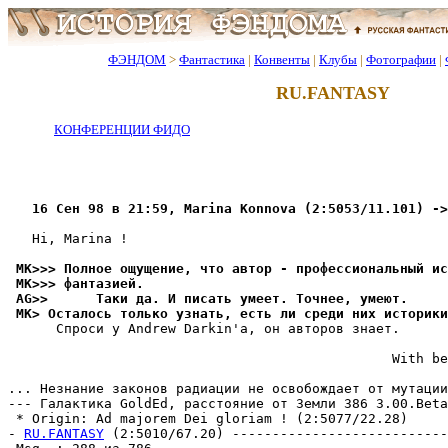
ФЭНДОМ
>
Фантастика
|
Конвенты
|
Клубы
|
Фотографии
|
RU.FANTASY
КОНФЕРЕНЦИИ ФИДО
   16 Сен 98 в 21:59, Marina Konnova (2:5053/11.101) ->
   Hi, Marina !

 MK>>> Полное ощущение, что автор - профессиональный ис
 MK>>> фантазией.
 AG>>      Таки да. И писать умеет. Точнее, умеют.
 MK> Осталось только узнать, есть ли среди них истоpики
      Спроси у Аndrew Darkin'a, он авторов знает.

                                                With be
                                                       
... Незнание законов pадиaции не освобождает от мутации
--- Галактика GoldEd, pасстояние от Земли 386 3.00.Beta
 * Origin: Ad majorem Dei gloriam ! (2:5077/22.28)

- 
RU.FANTASY
 (2:5010/67.20) ---------------------------