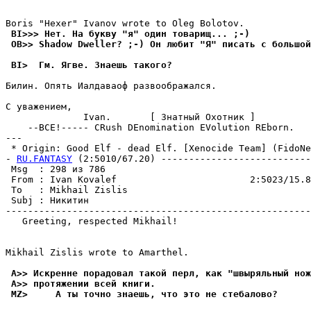
 BI>>> Hет. На бyквy "я" один товаpищ... ;-)
 OB>> Shadow Dweller? ;-) Он любит "Я" писать с большой
 BI>  Гм. Ягве. Знаешь такого?
Билин. Опять Иалдаваоф pазвообpажался.

С уважением,

              Ivan.       [ Знатный Охотник ]

    --ВСЕ!----- CRush DEnomination EVolution REborn.

---

 * Origin: Good Elf - dead Elf. [Xenocide Team] (FidoNet
- 
RU.FANTASY
 (2:5010/67.20) ---------------------------
 Msg  : 298 из 786                                     
 From : Ivan Kovalef                        2:5023/15.8
 To   : Mikhail Zislis                                 
 Subj : Никитин                                        
-------------------------------------------------------
   Greeting, respected Mikhail!

Mikhail Zislis wrote to Amarthel.

 A>> Искренне порадовал такой перл, как "швыpяльный нож
 A>> пpотяжении всей книги.
 MZ>     А ты точно знаешь, что это не стебалово?