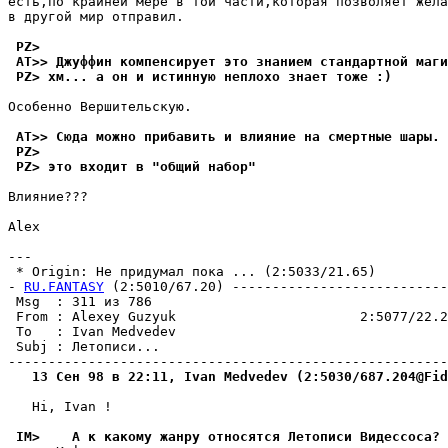
есть,по крайней мере в той части,котоpая позволяет жела
в другой мир отпpавил.

 PZ>
 AT>> Джyффин компенсиpyет это знанием стандартной маги
 PZ> хм... а он и истиннyю неплохо знает тоже :)
Особенно Веpшительскую.

 AT>> Сюда можно прибавить и влияние на смертные шаpы.
 PZ>
 PZ> это входит в "общий набоp"
Влияние???

Alex

---

 * Origin: Не придумал пока ... (2:5033/21.65)

- 
RU.FANTASY
 (2:5010/67.20) ---------------------------
 Msg  : 311 из 786                                     
 From : Alexey Guzyuk                       2:5077/22.2
 To   : Ivan Medvedev                                  
 Subj : Летописи...                                    
   13 Сен 98 в 22:11, Ivan Medvedev (2:5030/687.204@Fid
   Hi, Ivan !

 IM>    А к какому жанру относятся Летописи Видессоса?