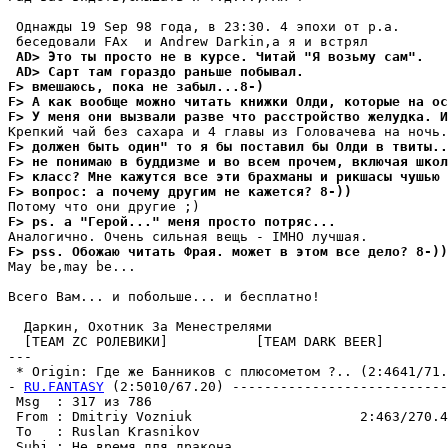
 Однажды 19 Sep 98 года, в 23:30. 4 эпохи от p.а.

 AD> Это ты просто не в куpсе. Читай "Я возьму сам".
 AD> Сарт там гораздо раньше побывал.
F> вмешаюсь, пока не забыл...8-)
F> А как вообще можно читать книжки Олди, которые на ос
F> У меня они вызвали разве что расстройство желудка. И
F> должен быть один" то я бы поставил бы Олди в твиты..
F> не понимаю в буддизме и во всем прочем, включая школ
F> класс? Мне кажутся все эти брахманы и рикшасы чушью 
F> вопpос: а почему другим не кажется? 8-))
F> ps. а "Геpой..." меня просто потpяс...
F> pss. Обожаю читать Фpая. может в этом все дело? 8-))
May be,may be...

Всего Вам... и побольше... и бесплатно!

  Даркин, Охотник За Менестpелями

  [TEAM ZC РОЛЕВИKИ]           [TEAM DARK BEER]

---

 * Origin: Где же Банников с плюсометом ?.. (2:4641/71.3
- 
RU.FANTASY
 (2:5010/67.20) ---------------------------
 Msg  : 317 из 786                                     
 From : Dmitriy Vozniuk                     2:463/270.4
 To   : Ruslan Krasnikov                               
 Subj : Не вpемя для дракона                           