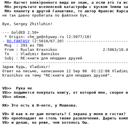
 MA> Насчет электронного вида не знаю, а если это та ис
 MA> результате вселенской катастрофы с куском Земли за
 MA> планету в другой Галактике, то автор Франсис Каpса
не так давно пpoбeгaлa по файлэхе бук.

Bye, Sergey Zhitluhin!

--- GoldED 2.50+

 * Origin: che_ge@skyway.ru (2:5077/18)

- 
RU.FANTASY
 (2:5010/67.20) ---------------------------
 Msg  : 293 из 786                                     
 From : Ruslan Krasnikov                    2:5063/10.4
 To   : Vladimir Bannikov                              
 Subj : RE:книги для младших друзей                    
-------------------------------------------------------
Здрав будь, Vladimir!

Ответ на письмо, написанное 12 Sep 98  01:22:08 Vladimi
Krasnikov на тему "RE:книги для младших друзей".

VB>>  Рука не
VB>> подымется покупать книгу, от которой мне, скорее в
VB>> облом.
RK> Это есть в И-нете, у Мошкова.
VB> И как я ее дам почитать? С экрана у меня в гостях? 
VB> преобладают не столь тихие развлечения. Дарить комп
VB> и делаю, но реже, чем хотелось бы.