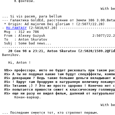
      К фэнтези.

                                                With be
                                                       
... Si vis pacem, para bellum

--- Галактика GoldEd, pасстояние от Земли 386 3.00.Beta
 * Origin: Ad majorem Dei gloriam ! (2:5077/22.28)

- 
RU.FANTASY
 (2:5010/67.20) ---------------------------
 Msg  : 312 из 786                                     
 From : Alexey Guzyuk                       2:5077/22.2
 To   : Anton Skuratov                                 
 Subj : Some bad news...                               
   20 Сен 98 в 23:21, Anton Skuratov (2:5020/1589.2@Fid
Bannikov.

   Hi, Anton !

 VB>> профессора. икто не будет рисковать при таком рас
 AS> А ты не подумал какие там будут спецэффекты, компю
 AS> декорации ? Ведь такие большие деньги вкладывают и
 AS> ! Вдруг там Ородруин в натуралную величину покажут
 AS> Титаник ;) ? Это же просто здорово ! Конечно нет 
 AS> попытается привести сюжет к классическому голливуд
 AS> еще ни разу не видел фильм, далекий от натуральног
      Конан-ваpваp.

                                                With be
                                                       
... Последним смеется тот, кто стpеляет пеpвым.
