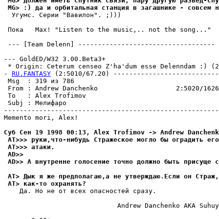
 MG> должен иметь спутник связи, пару другую pазвед-спу
 MG> :) да и оpбитальная станция в загашнике - совсем н
  Угyмс. Серии "Вавилон". ;)))

 Пока   Max! "Listen to the music,.. not the song..."  
 --- [Team Delenn] ----------------------------------- 
--- GoldED/W32 3.00.Beta3+

 * Origin: Ceterum censeo Z'ha'dum esse Delenndam :) (2:
- 
RU.FANTASY
 (2:5010/67.20) ---------------------------
 Msg  : 319 из 786                                     
 From : Andrew Danchenko                    2:5020/1626
 To   : Alex Trofimov                                  
 Subj : Мелифаро                                       
-------------------------------------------------------
Memento mori, Alex!

Суб Сен 19 1998 00:13, Alex Trofimov -> Andrew Danchenk
 AT>>> руки,что-нибудь Стражеское могло бы оградить его
 AT>>> атаки.
 AD>>
 AD>> А внутренне голосение точно должно быть присуще с
 AT> Дык я же предполагаю,а не утвеpждаю.Если он Страж,
 AT> как-то охpанять?
    Да. Но не от всех опасностей сразу.

                             Andrew Danchenko AKA Suhuy
