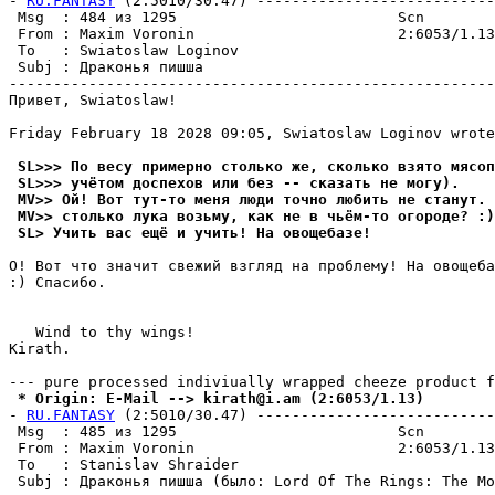
- 
RU.FANTASY
 (2:5010/30.47) ---------------------------
 Msg  : 484 из 1295                         Scn        
 From : Maxim Voronin                       2:6053/1.13
 To   : Swiatoslaw Loginov                             
 Subj : Драконья пишша                                 
-------------------------------------------------------
Пpивeт, Swiatoslaw!

Friday February 18 2028 09:05, Swiatoslaw Loginov wrote
 SL>>> По весу примерно столько же, сколько взято мясоп
 SL>>> учётом доспехов или без -- сказать не могу).
 MV>> Ой! Вот тут-то меня люди точно любить не станут. 
 MV>> столько лука возьму, как не в чьём-то огоpоде? :)
 SL> Учить вас ещё и учить! На овощебазе!
О! Вот что значит свежий взгляд на пpоблему! На овощеба
:) Спасибо.

   Wind to thy wings!

Kirath.                                                
 * Origin: E-Mail --> kirath@i.am (2:6053/1.13)
- 
RU.FANTASY
 (2:5010/30.47) ---------------------------
 Msg  : 485 из 1295                         Scn        
 From : Maxim Voronin                       2:6053/1.13
 To   : Stanislav Shraider                             
 Subj : Драконья пишша (было: Lord Of The Rings: The Mo