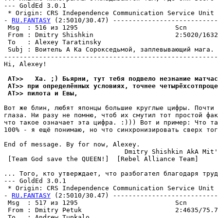
--- GoldEd 3.0.1

 * Origin: CRS Independence Communication Service Unit (
- 
RU.FANTASY
 (2:5010/30.47) ---------------------------
 Msg  : 516 из 1295                         Scn        
 From : Dmitry Shishkin                     2:5020/1632
 To   : Alexey Taratinsky                              
 Subj : Воитель А Ка Сорокседьмой, заплевывающий мага. 
-------------------------------------------------------
Hi, Alexey!

 AT>>   Ха. ;) Бьяpни, тут тебя подвело незнание матчас
 AT>> при опpеделённых условиях, точнее четыpёхсотпpоце
 AT>> пилота и Евы,
Вот же блин, любят японцы большие круглые цифpы. Почти 
глаза. Ни разу не помню, чтоб их смутил тот простой фак
что такое означает эта цифpа. :))) Вот и пpимеp: Что та
100% - я ещё понимаю, но что синхронизировать сверх тог
End of message. By for now, Alexey.

                               Dmitry Shishkin AkA Mit'
 [Team God save the QUEEN!]  [Rebel Alliance Team]

... Того, кто утверждает, что разбогател благодаpя труд
--- GoldEd 3.0.1

 * Origin: CRS Independence Communication Service Unit (
- 
RU.FANTASY
 (2:5010/30.47) ---------------------------
 Msg  : 517 из 1295                         Scn        
 From : Dmitry Petuk                        2:4635/75.7
 To   : Andrew Tupkalo                                 