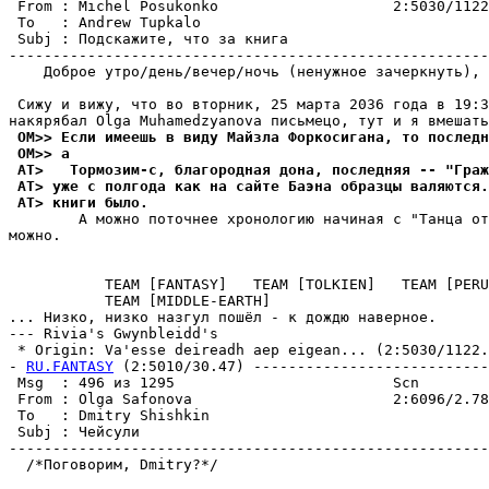
 From : Michel Posukonko                    2:5030/1122
 To   : Andrew Tupkalo                                 
 Subj : Подскажите, что за книга                       
-------------------------------------------------------
    Доброе утро/день/вечер/ночь (ненужное зачеркнуть), 
 Сижу и вижу, что во вторник, 25 марта 2036 года в 19:3
 OM>> Ecли имeeшь в видy Maйзлa Фopкocигaнa, тo пocлeдн
 OM>> a
 AT>   Тоpмозим-с, благоpодная дона, последняя -- "Гpаж
 AT> уже с полгода как на сайте Баэна образцы валяются
 AT> книги было.
        А можно поточнее хронологию начиная с "Танца от
можно.

                                                       
           TEAM [FANTASY]   TEAM [TOLKIEN]   TEAM [PERU
           TEAM [MIDDLE-EARTH]

... Низко, низко назгул пошёл - к дождю наверное.

--- Rivia's Gwynbleidd's

 * Origin: Va'esse deireadh aep eigean... (2:5030/1122.1
- 
RU.FANTASY
 (2:5010/30.47) ---------------------------
 Msg  : 496 из 1295                         Scn        
 From : Olga Safonova                       2:6096/2.78
 To   : Dmitry Shishkin                                
 Subj : Чейсули                                        
-------------------------------------------------------
  /*Поговорим, Dmitry?*/
