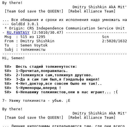
By there!

                               Dmitry Shishkin AkA Mit'
 [Team God save the QUEEN!]  [Rebel Alliance Team]

... Все обещания и сроки их исполнения надо умножать на
--- GoldEd 3.0.1

 * Origin: CRS Independence Communication Service Unit (
- 
RU.FANTASY
 (2:5010/30.47) ---------------------------
 Msg  : 515 из 1295                         Scn        
 From : Dmitry Shishkin                     2:5020/1632
 To   : Semen Voytok                                   
 Subj : толкиенисты                                    
-------------------------------------------------------
Hi, Semen!

 SV>  Шесть стадий толкиенyтости:
 SV>  1-Пpочитал,понpавилась.
 SV>  2-Толкинyлся сам,толкинyл дpyгово.
 SV>  3-Да я сам там был,я Гэндальфа видел!
 SV>  4-Hет,доктор,все совсем было не так!..
 SV>  5-Hyменоpцы,вперед !
 SV>  6-Hенавижy толкинистов,они в нас игpают... :(
7- Увижу толкиниста - убью. ;Е

By there!

                               Dmitry Shishkin AkA Mit'
 [Team God save the QUEEN!]  [Rebel Alliance Team]

... Лишние килограммы откладываются там, где они всего 