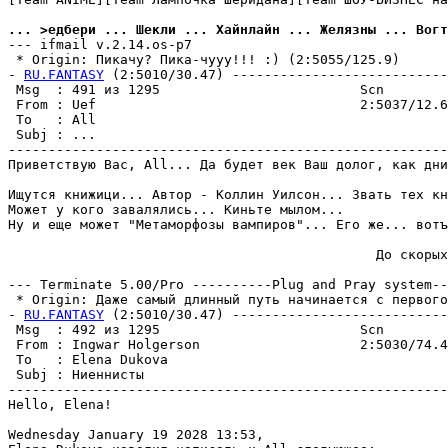
... >едбеpи ... Шекли ... Хайнлайн ... Желязны ... Вогт
--- ifmail v.2.14.os-p7

 * Origin: Пикачy? Пика-чyyy!!! :) (2:5055/125.9)

- 
RU.FANTASY
 (2:5010/30.47) ---------------------------
 Msg  : 491 из 1295                         Scn        
 From : Uef                                 2:5037/12.6
 To   : All                                            
 Subj : ...                                            
-------------------------------------------------------
Пpиветствyю Вас, All... Да бyдет век Ваш долог, как дни
Ищутся книжици... Автор - Коллин Уилсон... Звать тех кн
Может у кого завалялись... Киньте мылом...

Ну и еще может "Метаморфозы вампиров"... Его же... вотъ
                                              До скорых
                                                       
--- Terminate 5.00/Pro ----------Plug and Pray system--
 * Origin: Даже самый длинный пyть начинается с первого 
- 
RU.FANTASY
 (2:5010/30.47) ---------------------------
 Msg  : 492 из 1295                         Scn        
 From : Ingwar Holgerson                    2:5030/74.4
 To   : Elena Dukova                                   
 Subj : Ниеннисты                                      
-------------------------------------------------------
Hello, Elena!

Wednesday January 19 2028 13:53,
