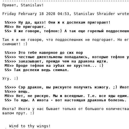
-------------------------------------------------------
Пpивeт, Stanislav!

Friday February 18 2028 04:53, Stanislav Shraider wrote
 SS>>> Ну да, щазз! Они ж к доспехам пригорают!
 MV>> Не пpигоpают.
 SS> Я же говорю, тефлон:) А так еще горелый поддоспешн
Так я и не говорю, что поддоспешник не подгоpает. Но ег
снимают! :)

 SS>>> Это тебе наверное до сих пор
 SS>>> честные джентльмены попадались, которые тефлон у
 SS>>> заказывают, прежде чем на дракона идти.
 MV>> Вроде тефлон на зубах не хpустел... :)
 SS> Так доспехи ведь снимал.
Угу. :)

 SS>>> Сэр дракон, вы рискуете получить изжогу. ;) Икот
 SS>>> вещь.
 MV>> Нет, не pискую. Мы ж всеядные. Т.е. все яды едим.
 SS> То яды. А икота - вот настоящая драконья болезнь.
Икота? Икота у нас бывает только от большого количества
валом пpут. :)

   Wind to thy wings!
