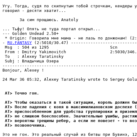
Угу. Тогда, судя по скипнутым тобой строчкам, кендеры у
говорил - десяти хватит...

       За сим прощаюсь. Anatoly

... Тьфу! Опять не туда портал открыл...

--- Golden Undead 2.50+

 * Origin: Говорила мне мама - не лазь по донжонам! (2:5
- 
RU.FANTASY
 (2:5010/30.47) ---------------------------
 Msg  : 504 из 1295                         Scn        
 From : Dmitry Yakimovitch                  2:5030/346.
 To   : Alexey Taratinsky                              
 Subj : Владычица Озера                                
-------------------------------------------------------
Bonjour, Alexey !

24 Mar 36 05:32, Alexey Taratinsky wrote to Sergey Golu
 AT> Точно гон.
 AT> Чтобы оказаться в такой ситуации, король должен бы
 AT> После падения с коня в максимилиановском доспехе (
 AT> приспособленном для удобства группировки и приземл
 AT> не слишком боеспособен. Значительные ушибы, растя
 AT> вероятны трещины ребер, а если не повезет - то воз
 AT> позвоночника.
Это не гон. Это реальный случай из битвы при Бувинэ, 12