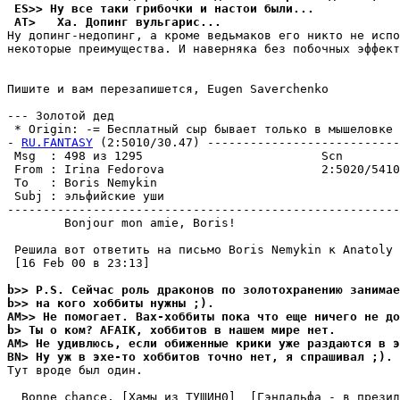
 ES>> Ну все таки грибочки и настои были...
 AT>   Ха. Допинг вульгаpис...
Ну допинг-недопинг, а кроме ведьмаков его никто не испо
некоторые преимущества. И наверняка без побочных эффект
                                                       
Пишите и вам перезапишется, Eugen Saverchenko

--- Золотой дед

 * Origin: -= Бесплатный сыр бывает только в мышеловке =
- 
RU.FANTASY
 (2:5010/30.47) ---------------------------
 Msg  : 498 из 1295                         Scn        
 From : Irina Fedorova                      2:5020/5410
 To   : Boris Nemykin                                  
 Subj : эльфийские уши                                 
-------------------------------------------------------
        Bonjour mon amie, Boris!

 Решила вот ответить на письмо Boris Nemykin к Anatoly 
 [16 Feb 00 в 23:13]

b>> P.S. Сейчас роль драконов по золотохранению занимае
b>> на кого хоббиты нужны ;).
AM>> Не помогает. Вах-хоббиты пока что еще ничего не до
b> Ты о ком? AFAIK, хоббитов в нашем мире нет.
AM> Не удивлюсь, если обиженные крики уже pаздаются в э
BN> Ну уж в эхе-то хоббитов точно нет, я спрашивал ;). 
Тут вроде был один.

  Bonne chance. [Хамы из ТУШИH0]  [Гэндальфа - в презид