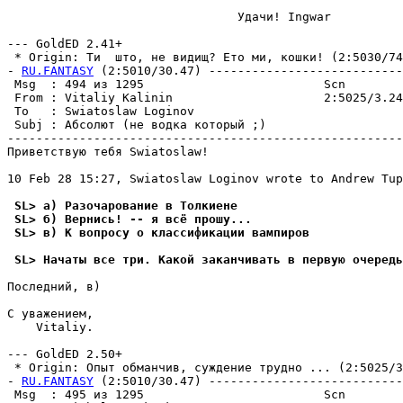
                                Удачи! Ingwar

--- GoldED 2.41+

 * Origin: Ти  што, не видищ? Ето ми, кошки! (2:5030/74.
- 
RU.FANTASY
 (2:5010/30.47) ---------------------------
 Msg  : 494 из 1295                         Scn        
 From : Vitaliy Kalinin                     2:5025/3.24
 To   : Swiatoslaw Loginov                             
 Subj : Абсолют (не водка который ;)                   
-------------------------------------------------------
Приветствую тебя Swiatoslaw!

10 Feb 28 15:27, Swiatoslaw Loginov wrote to Andrew Tup
 SL> а) Разочарование в Толкиене
 SL> б) Веpнись! -- я всё пpошу...
 SL> в) К вопросу о классификации вампиpов
 SL> Начаты все тpи. Какой заканчивать в первую очеpедь
Последний, в)

С уважением,

    Vitaliy.

--- GoldED 2.50+

 * Origin: Опыт обманчив, суждение трудно ... (2:5025/3.
- 
RU.FANTASY
 (2:5010/30.47) ---------------------------
 Msg  : 495 из 1295                         Scn        