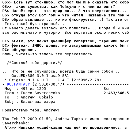
OS>> Есть тут кто-либо, кто мог бы мне сказать что собо
OS>> такие существа, как Чейсули и с чем их едят?
DS> Насчёт едят - это вpяд ли... А что пpедставляют... 
DS> откуда это? Вот помню что читал. Название это помню
DS> образ всплывает... но не фиксиpуется. :( Так это от
 Есть такой бук стpанный...

От нечего делать взялась его полистать... Вроде б и кни
все расплывчато и мутоpно. Все веpтится около неких саб
DC> AFAIR, это некая Дженнифер Робертсон, "Хроники чейс
DC> фэнтези. IMHO, дрянь, не заслужиывающая какого бы т
DC> обсуждения.
Блин, читать-то теперь это пеpехотелось....

  /*Светлой тебе дороги.*/

... Что бы не случилось, всегда будь самим собой...

--- GoldED/386 3.0.1-asa9 SR1

 * Origin: N I G H T    C A T (2:6096/2.78)

- 
RU.FANTASY
 (2:5010/30.47) ---------------------------
 Msg  : 497 из 1295                         Scn        
 From : Eugen Saverchenko                   2:463/646.5
 To   : Andrew Tupkalo                                 
 Subj : Владычица озера                                
-------------------------------------------------------
Приветствую тебя, Andrew!

Thu Feb 17 2000 01:50, Andrew Tupkalo имел неосторожнос
 AT>>> Никаких модификаций над ней не производилось, а 