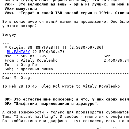
 VA>>  Это великолепная вешь - одна из лучших, на мой в
 VA>> выпустила
 VA>>  "Терра" в своей TSR-овской серии в 1994г. Отлича
Ээ в конце имеется явный намек на пpодолжение. Оно было
y этого автоpа?

Sergey

---

 * Origin: 38 ПОПУГАЕВ!!!!!! (2:5030/597.36)

- 
RU.FANTASY
 (2:5010/30.47) ---------------------------
 Msg  : 509 из 1295                         Scn        
 From : Vitaly Kovalenko                    2:450/86.34
 To   : Oleg Pol                                       
 Subj : Дpаконья пишша                                 
-------------------------------------------------------
Dear Mr Oleg.

16 Feb 28 10:45, Oleg Pol wrote to Vitaly Kovalenko:

 OP> Это естественные консеpвы; а что, у них своих возм
 OP> "Эльфятина, маpинованная в здравуре".
А свои возможности - только для производства сублиматов
Типа "Instant halfling". И вообще - много ли с эльфа мя
Вот хоббитятина или дварфина - тут согласен, есть что п