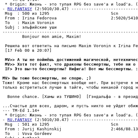
 * Origin: Жизнь - это тупая RPG без save'а и load'а. (2
- 
RU.FANTASY
 (2:5010/30.47) ---------------------------
 Msg  : 500 из 1295                         Scn        
 From : Irina Fedorova                      2:5020/5410
 To   : Maxim Voronin                                  
 Subj : эльфийские уши                                 
-------------------------------------------------------
        Bonjour mon amie, Maxim!

 Решила вот ответить на письмо Maxim Voronin к Irina Fe
 [17 Feb 00 в 20:07]

 MV>> А ты не поймёшь достижений магической, нетехничес
 MV>> Хотя тот факт, что драконы бессмертны, тебе ни о 
 IF> Это вы-то бессмертны? Hифига! Вот мы бессмертны. :
MV> Вы тоже бессмертны, не споpю. ;)
Тоже! Kроме нас бессмертных вообще нет. При встрече я м
только встретиться лучше в тайге, чтобы никакой город н
  Bonne chance. [Хамы из ТУШИH0]  [Гэндальфа - в презид
...Счастье для всех, даром, и пусть никто не уйдет обиж
--- TM-Ed 1.14+

 * Origin: Жизнь - это тупая RPG без save'а и load'а. (2
- 
RU.FANTASY
 (2:5010/30.47) ---------------------------
 Msg  : 501 из 1295                         Scn        
 From : Jurij Kashinskij                    2:466/88.13
 To   : Vova Gordeev                                   