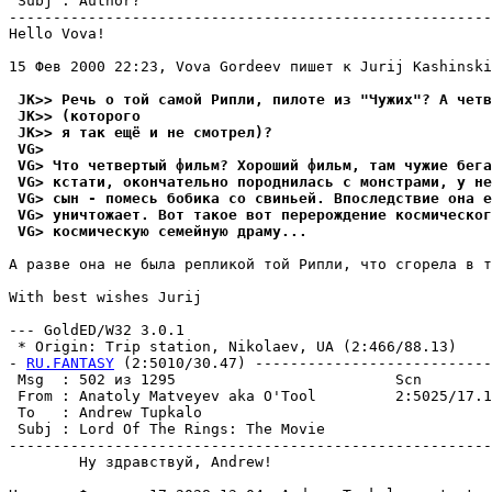
 Subj : Author?                                        
-------------------------------------------------------
Hello Vova!

15 Фев 2000 22:23, Vova Gordeev пишет к Jurij Kashinski
 JK>> Речь о той самой Рипли, пилоте из "Чужих"? А четв
 JK>> (которого
 JK>> я так ещё и не смотрел)?
 VG>
 VG> Что четвертый фильм? Хороший фильм, там чужие бег
 VG> кстати, окончательно породнилась с монстрами, у не
 VG> сын - помесь бобика со свиньей. Впоследствие она е
 VG> уничтожает. Вот такое вот перерождение космическог
 VG> космическую семейную драму...
А разве она не была репликой той Рипли, что сгорела в т
With best wishes Jurij

--- GoldED/W32 3.0.1

 * Origin: Trip station, Nikolaev, UA (2:466/88.13)

- 
RU.FANTASY
 (2:5010/30.47) ---------------------------
 Msg  : 502 из 1295                         Scn        
 From : Anatoly Matveyev aka O'Tool         2:5025/17.1
 To   : Andrew Tupkalo                                 
 Subj : Lord Of The Rings: The Movie                   
-------------------------------------------------------
        Ну здравствуй, Andrew!
