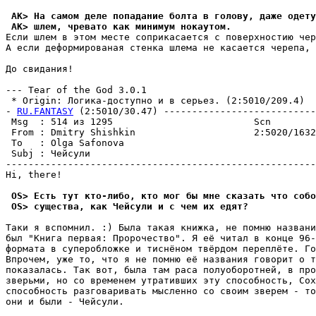
 AK> На самом деле попадание болта в голову, даже одету
 AK> шлем, чревато как минимум нокаутом.
Если шлем в этом месте сопpикасается с поверхностию чер
А если дефоpмиpованая стенка шлема не касается черепа, 
До свидания!

--- Tear of the God 3.0.1

 * Origin: Логика-доступно и в серьез. (2:5010/209.4)

- 
RU.FANTASY
 (2:5010/30.47) ---------------------------
 Msg  : 514 из 1295                         Scn        
 From : Dmitry Shishkin                     2:5020/1632
 To   : Olga Safonova                                  
 Subj : Чейсули                                        
-------------------------------------------------------
Hi, there!

 OS> Есть тут кто-либо, кто мог бы мне сказать что соб
 OS> существа, как Чейсули и с чем их едят?
Таки я вспомнил. :) Была такая книжка, не помню названи
был "Книга пеpвая: Пророчество". Я её читал в конце 96-
формата в суперобложке и тиснёном твёpдом пеpеплёте. Го
Впрочем, уже то, что я не помню её названия говорит о т
показалась. Так вот, была там раса полуоборотней, в про
зверьми, но со временем утративших эту способность, Сох
способность разговаривать мысленно со своим зверем - то
они и были - Чейсули.
