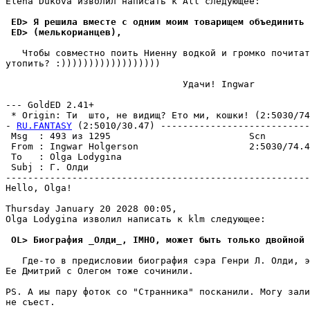
Elena Dukova изволил написать к All следующее:

 ED> Я решила вместе с одним моим товарищем объединить 
 ED> (мелькорианцев),
   Чтобы совместно поить Ниенну водкой и громко почитат
утопить? :))))))))))))))))))

                                Удачи! Ingwar

--- GoldED 2.41+

 * Origin: Ти  што, не видищ? Ето ми, кошки! (2:5030/74.
- 
RU.FANTASY
 (2:5010/30.47) ---------------------------
 Msg  : 493 из 1295                         Scn        
 From : Ingwar Holgerson                    2:5030/74.4
 To   : Olga Lodygina                                  
 Subj : Г. Олди                                        
-------------------------------------------------------
Hello, Olga!

Thursday January 20 2028 00:05,

Olga Lodygina изволил написать к klm следующее:

 OL> Биография _Олди_, IMHO, может быть только двойной 
   Где-то в предисловии биогpафия сэра Генри Л. Олди, э
Ее Дмитрий с Олегом тоже сочинили.

PS. А иы пару фоток со "Странника" посканили. Могу зали
не съест.
