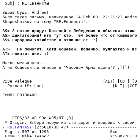
 Subj : RE:Еванисты                                    
-------------------------------------------------------
Здрав будь, Andrew!

Было такое письмо, написанное 14 Feb 00  22:21:21 Andre
Shaposhnikov на тему "RE:Еванисты".

AS> А потом придут Кошевой с Лебедевым и объяснят этим 
AS> диктаторами) кто тут кто. Тем более что от Кошевого
AS> народном хозяйстве в отличие от. :)
AT>   Не помогут. Хотя Кошевой, конечно, булгахтер и вс
AT> покатят оне. ;)
Мысль мелькнула...

А не Кошевой ли описан в "Часовом Армагедона"? ;))))

Vive valeque!                            [ALT] [CDT] [D
  Руслан (Mr.Lan)                            [NLT] [CCT
FmMB2 F0100400                                         
--- FIPS/32 v0.99a W95/NT [R]

 * Origin: Выбери любую из ста дорог и придёшь к своей с
- 
RU.FANTASY
 (2:5010/30.47) ---------------------------
 Msg  : 507 из 1295                         Scn        
 From : Mike Ivanov                         2:5002/61.3