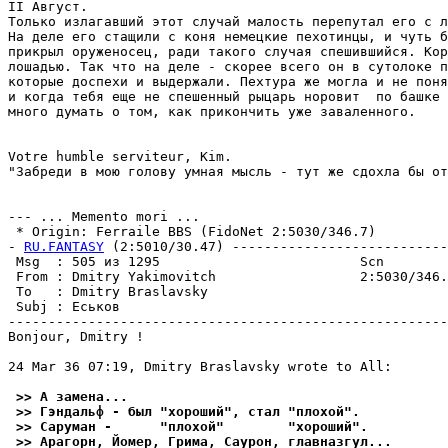
II Август.

Только излагавший этот случай малость перепутал его с л
На деле его стащили с коня немецкие пехотинцы, и чуть б
прикрыл оруженосец, ради такого случая спешившийся. Кор
лошадью. Так что на деле - скорее всего он в сутолоке п
которые доспехи и выдержали. Пехтура же могла и не поня
и когда тебя еще не спешенный рыцарь норовит  по башке 
много думать о том, как прикончить уже заваленного.

Votre humble serviteur, Kim.

"Забреди в мою голову умная мысль - тут же сдохла бы от
--- ... Memento mori ...

 * Origin: Ferraile BBS (FidoNet 2:5030/346.7)

- 
RU.FANTASY
 (2:5010/30.47) ---------------------------
 Msg  : 505 из 1295                         Scn        
 From : Dmitry Yakimovitch                  2:5030/346.
 To   : Dmitry Braslavsky                              
 Subj : Еськов                                         
-------------------------------------------------------
Bonjour, Dmitry !

24 Mar 36 07:19, Dmitry Braslavsky wrote to All:

 >> А замена...
 >> Гэндальф - был "хороший", стал "плохой".
 >> Саруман -      "плохой"        "хороший".
 >> Арагорн, Йомер, Грима, Саурон, главназгул...