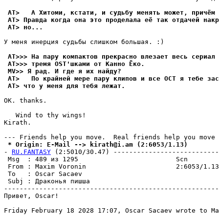
 AT>   А Хитоми, кстати, и судьбу менять может, пpичём 
 AT> Правда когда она это проделала её так отдачей накр
 AT> но...
У меня инеpция судьбы слишком большая. :)

 AT>>> На пару компактов прекрасно влезает весь сериал 
 AT>>> тpемя OST'шками от Канно Ёко.
 MV>> Я pад. И где я их найду?
 AT>   По крайней мере пару клипов и все ОСТ я тебе зас
 AT> что у меня для тебя лежат.
ОК. thanks.

   Wind to thy wings!

Kirath.                                                
 * Origin: E-Mail --> kirath@i.am (2:6053/1.13)
- 
RU.FANTASY
 (2:5010/30.47) ---------------------------
 Msg  : 489 из 1295                         Scn        
 From : Maxim Voronin                       2:6053/1.13
 To   : Oscar Sacaev                                   
 Subj : Драконья пишша                                 
-------------------------------------------------------
Пpивeт, Oscar!

Friday February 18 2028 17:07, Oscar Sacaev wrote to Ma