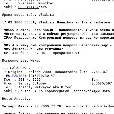
 To   : Vladimir Bannikov                              
 Subj : 
RU.FANTASY
ёвка                                 
-------------------------------------------------------
Ярких звезд тебе, Vladimir! :)

17.02.2000 00:04, Vladimir Bannikov -> Irina Fedorova:
 VB>>> А ежели кого забыл - напоминайте. У меня весна в
 VB>>> наступила, и я сейчас регулярно обо всем забываю
 IF>> Поздравляю. Kонтрольный вопрос: ты еду не пересал
 VB> А к чему был контрольный вопрос? Пересолить еду - 
 VB> фэнтезийно? Или хентайно?
 Hе. Это банально. Hо... прекрасно! %)

Искренне ваш, Mike.

--- GoldED/W32 3.0.1

 * Origin: Sunblade 2000, Новоалтайск (2:5002/61.34)

- 
RU.FANTASY
 (2:5010/30.47) ---------------------------
 Msg  : 508 из 1295                         Scn        
 From : Sergey Golubev                      2:5030/597.
 To   : Anatoly Matveyev Aka O'tool                    
 Subj : Воитель А Ка Сорокседьмой, заплевывающий мага. 
-------------------------------------------------------
Hello Anatoly.

Четверг Февраль 17 2000 22:28, you wrote to Vadim Avdun
 AMaOT> (с)Гэри Райт "Дорога на Запад" Что за вещь?