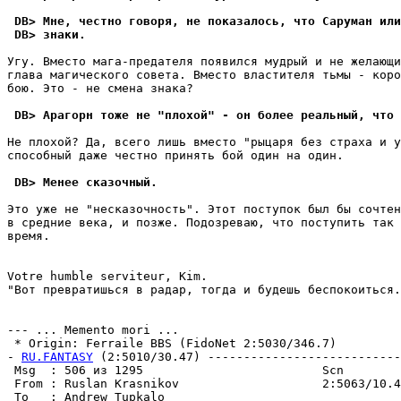
 DB> Мне, честно говоря, не показалось, что Саруман или
 DB> знаки.
Угу. Вместо мага-предателя появился мудрый и не желающи
глава магического совета. Вместо властителя тьмы - коро
бою. Это - не смена знака?

 DB> Арагорн тоже не "плохой" - он более реальный, что 
Не плохой? Да, всего лишь вместо "рыцаря без страха и у
способный даже честно принять бой один на один.

 DB> Менее сказочный.
Это уже не "несказочность". Этот поступок был бы сочтен
в средние века, и позже. Подозреваю, что поступить так 
время.

Votre humble serviteur, Kim.

"Вот превратишься в радар, тогда и будешь беспокоиться.
--- ... Memento mori ...

 * Origin: Ferraile BBS (FidoNet 2:5030/346.7)

- 
RU.FANTASY
 (2:5010/30.47) ---------------------------
 Msg  : 506 из 1295                         Scn        
 From : Ruslan Krasnikov                    2:5063/10.4
 To   : Andrew Tupkalo                                 