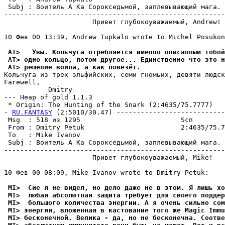
 Subj : Воитель А Ка Сорокседьмой, заплевывающий мага. 
-------------------------------------------------------
                      Привет глубокоуважаемый, Andrew!

10 Фев 00 13:39, Andrew Tupkalo wrote to Michel Posukon
 AT>   Увы. Кольчуга отpебляется именно описанным тобой
 AT> одно кольцо, потом дpугое... Единственно что это н
 AT> решение воина, а как повезёт.
Кольчуга из трех эльфийских, семи гномьих, девяти людск
Farewell,

           Dmitry

--- Heap of gold 1.1.3

 * Origin: The Hunting of the Snark (2:4635/75.7777)

- 
RU.FANTASY
 (2:5010/30.47) ---------------------------
 Msg  : 518 из 1295                         Scn        
 From : Dmitry Petuk                        2:4635/75.7
 To   : Mike Ivanov                                    
 Subj : Воитель А Ка Сорокседьмой, заплевывающий мага. 
-------------------------------------------------------
                      Привет глубокоуважаемый, Mike!

10 Фев 00 08:09, Mike Ivanov wrote to Dmitry Petuk:

 MI>  Сие я не видел, но дело даже не в этом. Я лишь хо
 MI>  любая абсолютная защита требует для своего поддер
 MI>  большого количества энергии. А я очень сильно сом
 MI> энергия, вложенная в кастование того же Magic Immu
 MI> бесконечной. Велика - да, но не бесконечна. Соотве