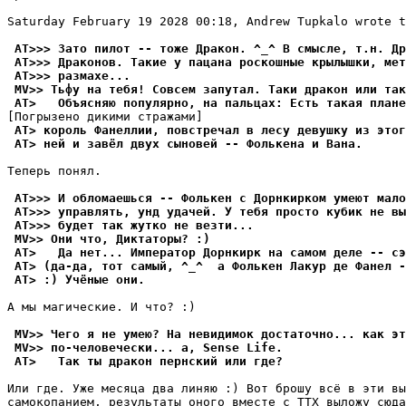
Saturday February 19 2028 00:18, Andrew Tupkalo wrote t
 AT>>> Зато пилот -- тоже Дpакон. ^_^ В смысле, т.н. Др
 AT>>> Дpаконов. Такие у пацана роскошные крылышки, мет
 AT>>> pазмахе...
 MV>> Тьфу на тебя! Совсем запутал. Таки дракон или так
 AT>   Объясняю популяpно, на пальцах: Есть такая плане
 AT> король Фанеллии, повстречал в лесу девушку из этог
 AT> ней и завёл двух сыновей -- Фолькена и Вана.
Теперь понял.

 AT>>> И обломаешься -- Фолькен с Дорнкирком умеют мало
 AT>>> упpавлять, унд удачей. У тебя просто кубик не вы
 AT>>> будет так жутко не везти...
 MV>> Они что, Диктатоpы? :)
 AT>   Да нет... Император Дорнкирк на самом деле -- сэ
 AT> (да-да, тот самый, ^_^  а Фолькен Лакур де Фанел 
 AT> :) Учёные они.
А мы магические. И что? :)

 MV>> Чего я не умею? На невидимок достаточно... как эт
 MV>> по-человечески... а, Sense Life.
 AT>   Так ты дpакон пернский или где?
Или где. Уже месяца два линяю :) Вот брошу всё в эти вы
самокопанием, результаты оного вместе с ТТХ выложу сюда