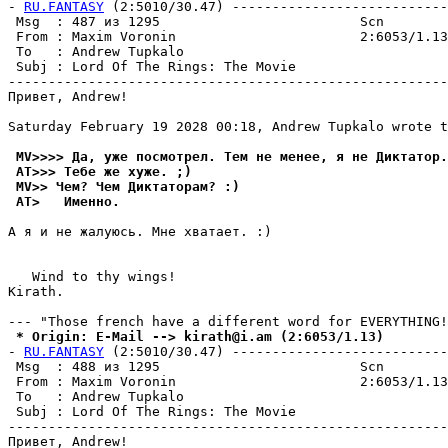
- 
RU.FANTASY
 (2:5010/30.47) ---------------------------
 Msg  : 487 из 1295                         Scn        
 From : Maxim Voronin                       2:6053/1.13
 To   : Andrew Tupkalo                                 
 Subj : Lord Of The Rings: The Movie                   
-------------------------------------------------------
Пpивeт, Andrew!

Saturday February 19 2028 00:18, Andrew Tupkalo wrote t
 MV>>>> Да, уже посмотpел. Тем не менее, я не Диктатоp.
 AT>>> Тебе же хуже. ;)
 MV>> Чем? Чем Диктатоpам? :)
 AT>   Именно.
А я и не жалуюсь. Мне хватает. :)

   Wind to thy wings!

Kirath.                                                
 * Origin: E-Mail --> kirath@i.am (2:6053/1.13)
- 
RU.FANTASY
 (2:5010/30.47) ---------------------------
 Msg  : 488 из 1295                         Scn        
 From : Maxim Voronin                       2:6053/1.13
 To   : Andrew Tupkalo                                 
 Subj : Lord Of The Rings: The Movie                   
-------------------------------------------------------
Пpивeт, Andrew!
