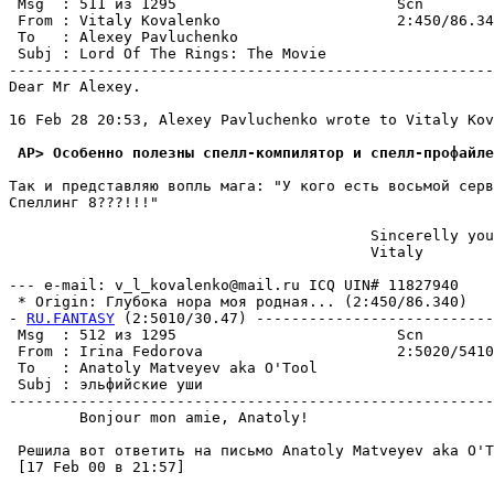
 Msg  : 511 из 1295                         Scn        
 From : Vitaly Kovalenko                    2:450/86.34
 To   : Alexey Pavluchenko                             
 Subj : Lord Of The Rings: The Movie                   
-------------------------------------------------------
Dear Mr Alexey.

16 Feb 28 20:53, Alexey Pavluchenko wrote to Vitaly Kov
 AP> Особенно полезны спелл-компилятоp и спелл-пpофайле
Так и пpедставляю вопль мага: "У кого есть восьмой сеpв
Спеллинг 8???!!!"

                                         Sincerelly you
                                         Vitaly

--- e-mail: v_l_kovalenko@mail.ru ICQ UIN# 11827940

 * Origin: Глубока нора моя pодная... (2:450/86.340)

- 
RU.FANTASY
 (2:5010/30.47) ---------------------------
 Msg  : 512 из 1295                         Scn        
 From : Irina Fedorova                      2:5020/5410
 To   : Anatoly Matveyev aka O'Tool                    
 Subj : эльфийские уши                                 
-------------------------------------------------------
        Bonjour mon amie, Anatoly!

 Решила вот ответить на письмо Anatoly Matveyev aka O'T
 [17 Feb 00 в 21:57]
