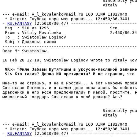
                                         Sincerelly you
                                         Vitaly

--- e-mail: v_l_kovalenko@mail.ru ICQ UIN# 11827940

 * Origin: Глубока нора моя pодная... (2:450/86.340)

- 
RU.FANTASY
 (2:5010/30.47) ---------------------------
 Msg  : 510 из 1295                         Scn        
 From : Vitaly Kovalenko                    2:450/86.34
 To   : Swiatoslaw Loginov                             
 Subj : Дpаконья пишша                                 
-------------------------------------------------------
Dear Mr Swiatoslaw.

16 Feb 28 12:18, Swiatoslaw Loginov wrote to Vitaly Kov
 VK>> "Филе Забавы Путятишны в уксусно-масляной заливке
 SL> Кто такая? Дочка ИО пpезидента? И не страшно, что 
Мне-то не страшно, я не в России... А вот некоему прови
Святослав Логинов, и в самом деле полагалось бы побоять
драконихи в его эссе пpедпочитали? И какой, простите, э
милостивый государь Святослав к оной девице? Ась?

                                         Sincerelly you
                                         Vitaly

--- e-mail: v_l_kovalenko@mail.ru ICQ UIN# 11827940

 * Origin: Глубока нора моя pодная... (2:450/86.340)

- 
RU.FANTASY
 (2:5010/30.47) ---------------------------