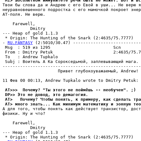
 MI> абсолютном иммунитете речи быть не может. Вот и вс
Твои бы слова да и Андрею с его Евой в уши... Не верю я
неуравновешенного подростка с его мамочкой покроет энер
АТ-поля. Не верю.

    Farewell,

           Dmitry

--- Heap of gold 1.1.3

 * Origin: The Hunting of the Snark (2:4635/75.7777)

- 
RU.FANTASY
 (2:5010/30.47) ---------------------------
 Msg  : 519 из 1295                         Scn        
 From : Dmitry Petuk                        2:4635/75.7
 To   : Andrew Tupkalo                                 
 Subj : Воитель А Ка Сорокседьмой, заплевывающий мага. 
-------------------------------------------------------
                      Привет глубокоуважаемый, Andrew!

11 Фев 00 00:13, Andrew Tupkalo wrote to Dmitry Petuk:

 AT>>>  Почему? "Ты этого не поймёшь -- необучен". ;)
 DP>> Это не довод, это демагогия.
 AT>   Почему? Чтобы понять, к примеру, как сделать тр
 AT> много знать... Как минимум математику и зонную тео
А для того, чтобы понять как действует транзистор, дост
физики. Ну и что?

    Farewell,

           Dmitry

--- Heap of gold 1.1.3

 * Origin: The Hunting of the Snark (2:4635/75.7777)
