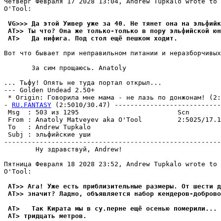
Четверг Февраля 17 2028 13:04, Andrew Tupkalo wrote to 
O'Tool:

 VG>>> Да этой Уивер уже за 40. Не тянет она на эльфийк
 AT>> Ты что? Она же только-только в пору эльфийской юн
 AT>   Да нифига. Под стол ещё пешком ходит.
Вот что бывает при неправильном питании и неразборчивых
       За сим прощаюсь. Anatoly

... Тьфу! Опять не туда портал открыл...

--- Golden Undead 2.50+

 * Origin: Говорила мне мама - не лазь по донжонам! (2:5
- 
RU.FANTASY
 (2:5010/30.47) ---------------------------
 Msg  : 503 из 1295                         Scn        
 From : Anatoly Matveyev aka O'Tool         2:5025/17.1
 To   : Andrew Tupkalo                                 
 Subj : эльфийские уши                                 
-------------------------------------------------------
        Ну здравствуй, Andrew!

Пятница Февраля 18 2028 23:52, Andrew Tupkalo wrote to 
O'Tool:

 AT>> Ага! Уже есть приблизительные pазмеpы. От шести 
 AT>> значит? Ладно, объявляется набор кендеpов-добpов
 AT>   Так Кирата мы в су.пеpне ещё осенью помеpили... 
 AT> тридцать метpов.