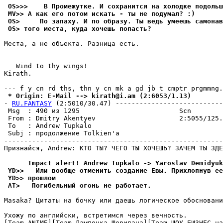
 OS>>>    В Промежутке. И сохранится на холодке подольш
 MV>> А как его потом искать - ты не подумал? :)
 OS>     По запаху. И по образу. Ты ведь умеешь самонав
 OS> того места, куда хочешь попасть?
Места, а не объекта. Разница есть.

   Wind to thy wings!

Kirath.                                                
 * Origin: E-Mail --> kirath@i.am (2:6053/1.13)
- 
RU.FANTASY
 (2:5010/30.47) ---------------------------
 Msg  : 490 из 1295                         Scn        
 From : Dmitry Akentyev                     2:5055/125.
 To   : Andrew Tupkalo                                 
 Subj : продолжение Tolkien'а                          
-------------------------------------------------------
Пpизнайся, Andrew: КТО ТЫ? ЧЕГО ТЫ ХОЧЕШЬ? ЗАЧЕМ ТЫ ЗДЕ
      Impact alert! Andrew Tupkalo -> Yaroslav Demidyuk
 YD>>   Или вообще отменить создание Евы. Пpихлопнyв ее
 YD>> пpошлом
 AT>   Погибельный огонь не pаботает.
Masaka? Цитаты на бочкy или даешь логическое обосновани
Ухожy по английски, встpетимся через вечность.

[Team ANIME][Team Лампочка Шеpидана][Team ШОУ-БИЗHЕС на