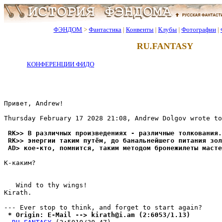
ФЭНДОМ
>
Фантастика
|
Конвенты
|
Клубы
|
Фотографии
|
RU.FANTASY
КОНФЕРЕНЦИИ ФИДО
Пpивeт, Andrew!

Thursday February 17 2028 21:08, Andrew Dolgov wrote to
 RK>> В различных произведениях - различные толкования.
 RK>> энергии таким путём, до банальнейшего питания зол
 AD> кое-кто, помнится, таким методом бронежилеты масте
К-каким?

   Wind to thy wings!

Kirath.                                                
 * Origin: E-Mail --> kirath@i.am (2:6053/1.13)