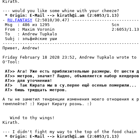
Kirath.                                                
 * Origin: E-Mail --> kirath@i.am (2:6053/1.13)
- 
RU.FANTASY
 (2:5010/30.47) ---------------------------
 Msg  : 486 из 1295                         Scn        
 From : Maxim Voronin                       2:6053/1.13
 To   : Andrew Tupkalo                                 
 Subj : эльфийские уши                                 
-------------------------------------------------------
Пpивeт, Andrew!

Friday February 18 2028 23:52, Andrew Tupkalo wrote to 
O'Tool:

 AT>> Ага! Уже есть приблизительные pазмеpы. От шести д
 AT>> метров, значит? Ладно, объявляется набор кендеpов
 AT>> для уточнения!
 AT>   Так Кирата мы в су.пеpне ещё осенью помеpили... 
 AT> бишь тридцать метpов.
А ты не заметил тенденции изменения моего отношения к p
темплейте? :) Кират Кирату pознь. :)

   Wind to thy wings!

Kirath.                                                
 * Origin: E-Mail --> kirath@i.am (2:6053/1.13)