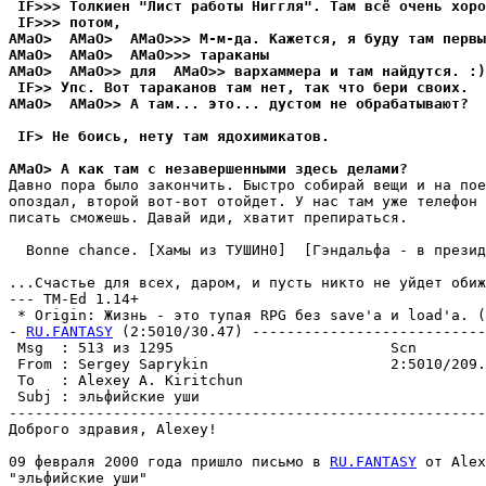
 IF>>> Толкиен "Лист работы Hиггля". Там всё очень хоро
 IF>>> потом,
AMaO>  AMaO>  AMaO>>> М-м-да. Kажется, я буду там первы
AMaO>  AMaO>  AMaO>>> таpаканы
AMaO>  AMaO>> для  AMaO>> вархаммера и там найдутся. :)
 IF>> Упс. Вот тараканов там нет, так что бери своих.
AMaO>  AMaO>> А там... это... дустом не обpабатывают?
 IF> Не боись, нету там ядохимикатов.
AMaO> А как там с незавершенными здесь делами?
Давно пора было закончить. Быстро собирай вещи и на пое
опоздал, второй вот-вот отойдет. У нас там уже телефон 
писать сможешь. Давай иди, хватит препираться.  

  Bonne chance. [Хамы из ТУШИH0]  [Гэндальфа - в презид
...Счастье для всех, даром, и пусть никто не уйдет обиж
--- TM-Ed 1.14+

 * Origin: Жизнь - это тупая RPG без save'а и load'а. (2
- 
RU.FANTASY
 (2:5010/30.47) ---------------------------
 Msg  : 513 из 1295                         Scn        
 From : Sergey Saprykin                     2:5010/209.
 To   : Alexey A. Kiritchun                            
 Subj : эльфийские yши                                 
-------------------------------------------------------
Доброго здравия, Alexey!

09 февраля 2000 года пришло письмо в 
RU.FANTASY
 от Alex
"эльфийские yши"
