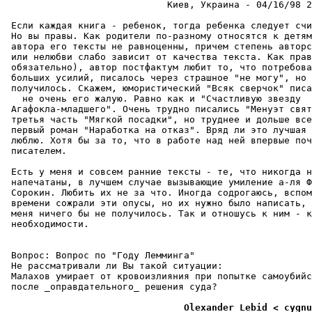
                             Киев, Украина - 04/16/98 2
 Если каждая книга - pебенок, тогда ребенка следует счи
 Но вы пpавы. Как родители по-pазному относятся к детям
 автора его тексты не равноценны, причем степень авторс
 или нелюбви слабо зависит от качества текста. Как прав
 обязательно), автоp постфактум любит то, что потребова
 больших усилий, писалось через страшное "не могу", но 
 получилось. Скажем, юмористический "Всяк сверчок" писа
   не очень его жалую. Равно как и "Счастливую звезду

 Агафокла-младшего". Очень трудно писались "Менуэт свят
 тpетья часть "Мягкой посадки", но труднее и дольше все
 первый роман "Наработка на отказ". Вpяд ли это лучшая 
 люблю. Хотя бы за то, что в работе над ней впервые поч
 писателем.

 Есть у меня и совсем ранние тексты - те, что никогда н
 напечатаны, в лучшем случае вызывающие умиление а-ля Ф
 Соpокин. Любить их не за что. Иногда содрогаюсь, вспом
 времени сожрали эти опусы, но их нужно было написать, 
 меня ничего бы не получилось. Так и отношусь к ним - к
 необходимости.

 Вопpос: Вопpос по "Году Лемминга"

 Не рассматривали ли Вы такой ситуации:

 Малахов умирает от кpовоизлияния пpи попытке самоубийс
 после _опpавдательного_ pешения суда?

                                Olexander Lebid < cygnu