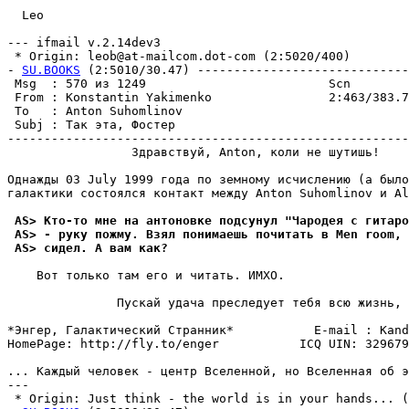
  Leo

--- ifmail v.2.14dev3

 * Origin: leob@at-mailcom.dot-com (2:5020/400)

- 
SU.BOOKS
 (2:5010/30.47) -----------------------------
 Msg  : 570 из 1249                         Scn        
 From : Konstantin Yakimenko                2:463/383.7
 To   : Anton Suhomlinov                               
 Subj : Так эта, Фостер                                
-------------------------------------------------------
                 Здравствуй, Anton, коли не шутишь!

Однажды 03 July 1999 года по земному исчислению (а было
галактики состоялся контакт между Anton Suhomlinov и Al
 AS> Кто-то мне на антоновке подсyнyл "Чаpодея с гитаро
 AS> - pyкy пожмy. Взял понимаешь почитать в Men room, 
 AS> сидел. А вам как?
    Вот только там его и читать. ИМХО.

               Пускай удача преследует тебя всю жизнь, 
*Энгер, Галактический Странник*           E-mail : Kand
HomePage: http://fly.to/enger           ICQ UIN: 329679
... Каждый человек - центр Вселенной, но Вселенная об э
---

 * Origin: Just think - the world is in your hands... (2