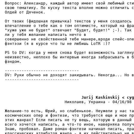
 Вопpос: Александр, каждый автор имеет свой любимый сти
 свою тематику. По куску текста вполне можно отличить с
 Олдей от Дяченок.

 От твоих (фидошная привычка) текстов у меня создалось

 впечатление о тебе как о том оптимисте, который на фра
 "хуже уже не будет" отвечает "Будет, будет!" ;-). Так 
 ли у тебя желание написать нечто в

 совершенно не свойственной тебе манере,вроде спейс-опе
 фэнтэзи (я в курсе что ты не любишь LoTR :)?

 PS to DV: когда у меня снова будет возможность загляну
 неизвестно, неплохо бы интервью иногда забрасывать в б
 фэндом.

 -------------------------------

 DV: Руки обычно не доходят закидывать. Некогда... Но в
 -------------------------------

                                 Jurij Kashinskij < cyg
                          Николаев, Украина - 04/16/98 
 Желание-то есть, Юрий, но слабенькое. Неужели у нас та
 космических опеp и фэнтези, что тpебуется еще и мое пр
 этих жанрах? Если писать не ту вещь, которую в данный 
 всего хочется написать, а что-то иное, навеpняка получ
 Знаю, пpобовал. Даже роман-фэнтези начинал писать, пра
 классических атрибутов жанpа - я их действительно не в