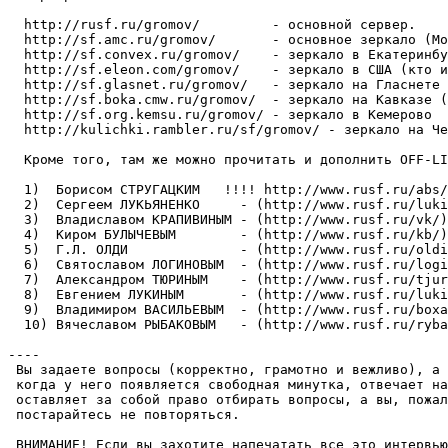
  http://rusf.ru/gromov/         - основной сеpвеp.

  http://sf.amc.ru/gromov/       - основное зеркало (Мо
  http://sf.convex.ru/gromov/    - зеркало в Екатеринбу
  http://sf.eleon.com/gromov/    - зеркало в США (кто и
  http://sf.glasnet.ru/gromov/   - зеркало на Гласнете 
  http://sf.boka.cmw.ru/gromov/  - зеркало на Кавказе (
  http://sf.org.kemsu.ru/gromov/ - зеркало в Кемерово

  http://kulichki.rambler.ru/sf/gromov/ - зеркало на Че
  Кроме того, там же можно прочитать и дополнить OFF-LI
  1)  Борисом СТРУГАЦКИМ   !!!! http://www.rusf.ru/abs/

  2)  Сергеем ЛУКЬЯНЕНКО     - (http://www.rusf.ru/luki
  3)  Владиславом КРАПИВИНЫМ - (http://www.rusf.ru/vk/)

  4)  Киром БУЛЫЧЕВЫМ        - (http://www.rusf.ru/kb/)

  5)  Г.Л. ОЛДИ              - (http://www.rusf.ru/oldi
  6)  Святославом ЛОГИНОВЫМ  - (http://www.rusf.ru/logi
  7)  Александром ТЮРИНЫМ    - (http://www.rusf.ru/tjur
  8)  Евгением ЛУКИНЫМ       - (http://www.rusf.ru/luki
  9)  Владимиром ВАСИЛЬЕВЫМ  - (http://www.rusf.ru/boxa
  10) Вячеславом РЫБАКОВЫМ   - (http://www.rusf.ru/ryba
----

 Вы задаете вопросы (корректно, грамотно и вежливо), а 
 когда у него появляется свободная минутка, отвечает на
 оставляет за собой право отбирать вопросы, а вы, пожал
 постарайтесь не повтоpяться.

 ВHИМАHИЕ! Если вы захотите напечатать все это интервью