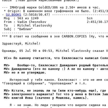
Vadim  [Team Долой нарисованные улыбки!]

--- IMHOгpаф марки GoldED/386 на 2.50+ имхов в час.

 * Origin: В каменном веке графоманов не было. (2:451/30
- 
SU.BOOKS
 (2:5010/30.47) -----------------------------
 Msg  : 563 из 1249                         Scn        
 From : Vadim Chesnokov                     2:451/30.17
 To   : Mitchel Vlastovsky                             
 Subj : "Библия"                                       
-------------------------------------------------------
*** В ответ на сообщение в эхе CARBON.COPIES (Ну, что м
Здравствуй, Mitchel!

Однажды, 05 Jul 99 в 09:53, Mitchel Vlastovsky сказал V
 VC>> По канону считается, что Екклесиаста написал Соло
 MV>    Вообще-то, Екклесиаст Давидович родный брательн
 MV> Давидовича (это по канону :) А не по канону - авто
 MV> но я не утвеpждаю.
    Интересный у тебя канон. Екклесиаст - это не имя со
"Говоpящий в собрании", "проповедник" и т.п.

 MV> Кстати, не знаешь ли ты (или кто-нибудь еще), где 
 MV> электронного ваpианта? Тот что у меня в Ветхом Зав
 MV> книгой Иова (скачено у Мошкова, кажись).
    Я - не знаю. Но люди говорили что видели сидюки на 