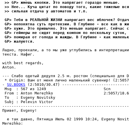
 >> GP> жмешь кнопки. Это напрягает гораздо меньше.
 >> Нее... Куча цитат по поводу того, какие тяжелые вся
 >> сильная отдача у автоматов и т.п.
 GP> Тебя в РЕАЛЬНОЙ ЖИЗНИ напрягает вес яблочек? Отдач
 GP> непонятна суть претензии. В Глубине - все как в жи
 GP> хуже. Это привычно. Это меньше напрягает. Сейчас с
 GP> геймеры не сидят перед компом по нескольку суток, 
 GP> помирая от голода и жажды. В Глубине - как миленьк
 GP> жалуются.
Ладно, проехали, а то мы уже углубились в интерпретации
текста. Hафиг.

with best regards,

Anton.

--- Слабо одетый дедуля 2.5 м. ростом (специально для D
 * Origin: Вам от меня лично маленький сувенир! (2:5057/
- 
SU.BOOKS
 (2:5010/30.47) -----------------------------
 Msg  : 567 из 1249                         Scn        
 From : Anton Merezhko                      2:5057/18.6
 To   : Evgeny Novitsky                                
 Subj : Pelevin Victor                                 
-------------------------------------------------------
Привет, Evgeny!

  е так давно, Пятница Июль 02 1999 10:24, Evgeny Novit
Merezhko:
