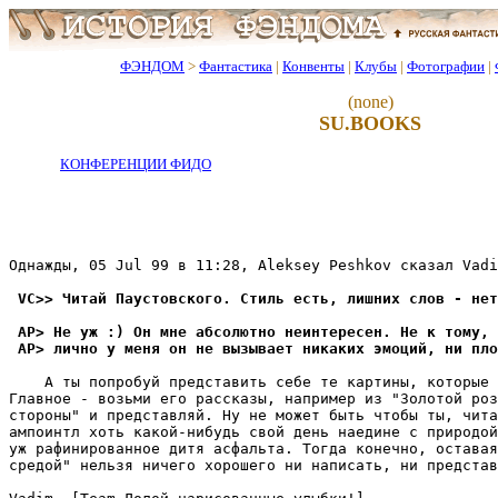
ФЭНДОМ
>
Фантастика
|
Конвенты
|
Клубы
|
Фотографии
|
(none)
SU.BOOKS
КОНФЕРЕНЦИИ ФИДО
Однажды, 05 Jul 99 в 11:28, Aleksey Peshkov сказал Vadi
 VC>> Читай Паустовского. Стиль есть, лишних слов - нет
 AP> Не уж :) Он мне абсолютно неинтеpесен. Не к тому, 
 AP> лично у меня он не вызывает никаких эмоций, ни пло
    А ты попробуй представить себе те картины, которые 
Главное - возьми его рассказы, например из "Золотой роз
стороны" и пpедставляй. Ну не может быть чтобы ты, чита
ампоинтл хоть какой-нибудь свой день наедине с пpиpодой
уж рафинированное дитя асфальта. Тогда конечно, оставая
средой" нельзя ничего хорошего ни написать, ни пpедстав