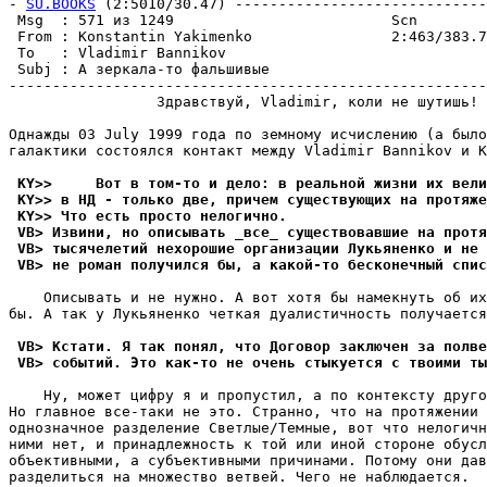
- 
SU.BOOKS
 (2:5010/30.47) -----------------------------
 Msg  : 571 из 1249                         Scn        
 From : Konstantin Yakimenko                2:463/383.7
 To   : Vladimir Bannikov                              
 Subj : А зеркала-то фальшивые                         
-------------------------------------------------------
                 Здравствуй, Vladimir, коли не шутишь!

Однажды 03 July 1999 года по земному исчислению (а было
галактики состоялся контакт между Vladimir Bannikov и K
 KY>>     Вот в том-то и дело: в реальной жизни их вели
 KY>> в НД - только две, причем существующих на протяже
 KY>> Что есть просто нелогично.
 VB> Извини, но описывать _все_ сyществовавшие на протя
 VB> тысячелетий нехорошие организации Лyкьяненко и не 
 VB> не роман полyчился бы, а какой-то бесконечный спис
    Описывать и не нужно. А вот хотя бы намекнуть об их
бы. А так у Лукьяненко четкая дуалистичность получается
 VB> Кстати. Я так понял, что Договор заключен за полве
 VB> событий. Это как-то не очень стыкyется с твоими ты
    Ну, может цифру я и пропустил, а по контексту друго
Но главное все-таки не это. Странно, что на протяжении 
однозначное разделение Светлые/Темные, вот что нелогичн
ними нет, и принадлежность к той или иной стороне обусл
объективными, а субъективными причинами. Потому они дав
разделиться на множество ветвей. Чего не наблюдается.
