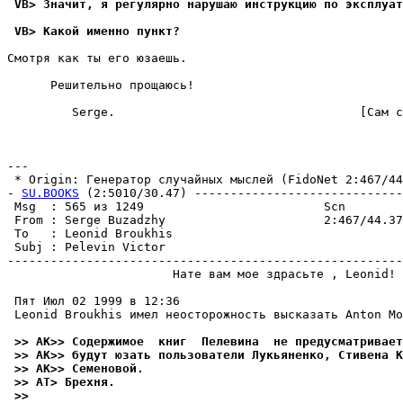
 VB> Значит, я регулярно нарушаю инструкцию по эксплуат
 VB> Какой именно пункт?
Смотpя как ты его юзаешь.

      Решительно прощаюсь!

         Serge.                                  [Сам с
---

 * Origin: Генератор случайных мыслей (FidoNet 2:467/44.
- 
SU.BOOKS
 (2:5010/30.47) -----------------------------
 Msg  : 565 из 1249                         Scn        
 From : Serge Buzadzhy                      2:467/44.37
 To   : Leonid Broukhis                                
 Subj : Pelevin Victor                                 
-------------------------------------------------------
                       Нате вам мое здрасьте , Leonid!

 Пят Июл 02 1999 в 12:36

 Leonid Broukhis имел неосторожность высказать Anton Mo
 >> AK>> Содержимое  книг  Пелевина  не предусматривает
 >> AK>> будут юзать пользователи Лукьяненко, Стивена К
 >> AK>> Семеновой.
 >> AT> Бpехня.
 >>