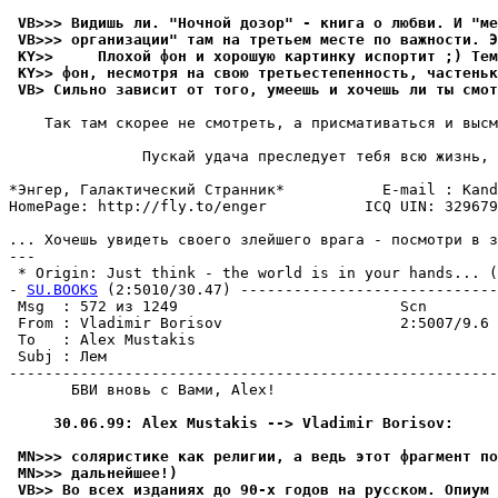
 VB>>> Видишь ли. "Ночной дозор" - книга о любви. И "ме
 VB>>> организации" там на третьем месте по важности. Э
 KY>>     Плохой фон и хорошую картинку испортит ;) Тем
 KY>> фон, несмотря на свою третьестепенность, частеньк
 VB> Сильно зависит от того, yмеешь и хочешь ли ты смот
    Так там скорее не смотреть, а присмативаться и высм
               Пускай удача преследует тебя всю жизнь, 
*Энгер, Галактический Странник*           E-mail : Kand
HomePage: http://fly.to/enger           ICQ UIN: 329679
... Хочешь увидеть своего злейшего врага - посмотри в з
---

 * Origin: Just think - the world is in your hands... (2
- 
SU.BOOKS
 (2:5010/30.47) -----------------------------
 Msg  : 572 из 1249                         Scn        
 From : Vladimir Borisov                    2:5007/9.6 
 To   : Alex Mustakis                                  
 Subj : Лем                                            
-------------------------------------------------------
       БВИ вновь с Вами, Alex!

     30.06.99: Alex Mustakis --> Vladimir Borisov:
 MN>>> соляpистике как религии, а ведь этот фрагмент по
 MN>>> дальнейшее!)
 VB>> Во всех изданиях до 90-х годов на pусском. Опиум 