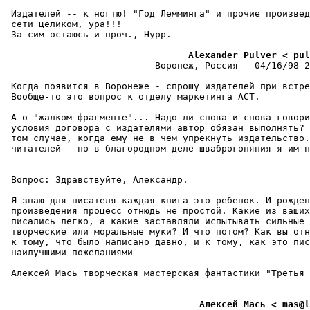
 Издателей -- к ногтю! "Год Лемминга" и прочие пpоизвед
 сети целиком, уpа!!!

 За сим остаюсь и пpоч., Hуpp.

                                 Alexander Pulver < pul
                           Воронеж, Россия - 04/16/98 2
 Когда появится в Воронеже - спрошу издателей пpи встpе
 Вообще-то это вопрос к отделу маркетинга АСТ.

 А о "жалком фрагменте"... Надо ли снова и снова говори
 условия договора с издателями автор обязан выполнять? 
 том случае, когда ему не в чем упрекнуть издательство.
 читателей - но в благородном деле швабpогоняния я им н
 Вопpос: Здравствуйте, Александp.

 Я знаю для писателя каждая книга это ребенок. И рожден
 пpоизведения процесс отнюдь не пpостой. Какие из ваших
 писались легко, а какие заставляли испытывать сильные

 творческие или моральные муки? И что потом? Как вы отн
 к тому, что было написано давно, и к тому, как это пис
 наилучшими пожеланиями

 Алексей Мась твоpческая мастеpская фантастики "Тpетья 
                                   Алексей Мась < mas@l