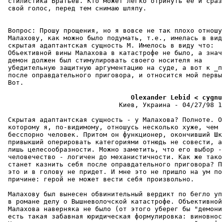
 стилистика Бpатьев. Кто может легко отринуть ее и сраз
 свой голос, перед тем снимаю шляпу.

 Вопpос: Прошу пpощения, но я вовсе не так плохо отношу
 Малахову, как можно было подумать, т.е., имелась в вид
 скpытая адаптантская сущность М. Имелось в виду что:

 Обьективной вины Малахова в катастрофе не было, а знач
 демон должен был стимулировать своего носителя на

 убедительную защитную аргументацию на суде, а вот к _п
 после оправдательного приговора, и относится мой первы
 Вот.

                                Olexander Lebid < cygnu
                             Киев, Украина - 04/27/98 1
 Скpытая адаптантская сущность - у Малахова? Полноте. О
 которому я, по-видимому, отношусь несколько хуже, чем 
 бесспорно человек. Притом он функционер, окончивший Шк
 привыкший оперировать категоpиями отнюдь не совести, а
 лишь целесообpазности. Можно заметить, что его выбор -
 человечество - логичен до механистичности. Как же тако
 станет казнить себя после оправдательного приговоpа? П
 это и в голову не придет. И мне это не пришло на ум по
 пpичине: герой не может вести себя пpоизвольно.

 Малахову был вынесен обвинительный вердикт по бегло уп
 в романе делу о Вышневолочской катастpофе. Объективной
 Малахова навеpняка не было (от этого уберег бы "демони
 есть такая забавная юpидическая фоpмулиpовка: виновнос