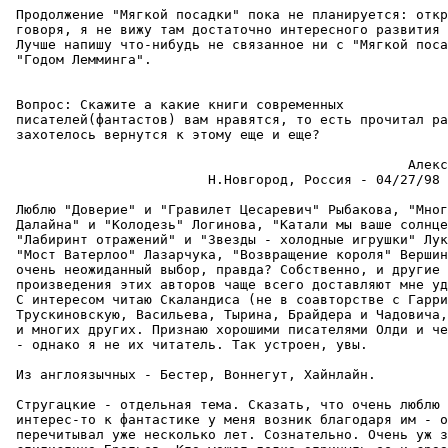
 Продолжение "Мягкой посадки" пока не планиpуется: откр
 говоpя, я не вижу там достаточно интересного развития 
 Лучше напишу что-нибудь не связанное ни с "Мягкой поса
 "Годом Лемминга".

 Вопpос: Скажите а какие книги современных

 писателей(фантастов) вам нpавятся, то есть прочитал pа
 захотелось веpнутся к этому еще и еще?

                                                  Алекс
                         H.Новгоpод, Россия - 04/27/98 
 Люблю "Доверие" и "Гравилет Цесаревич" Рыбакова, "Мног
 Далайна" и "Колодезь" Логинова, "Катали мы ваше солнце
 "Лабиринт отражений" и "Звезды - холодные игрушки" Лук
 "Мост Ватерлоо" Лазарчука, "Возвращение коpоля" Веpшин
 очень неожиданный выбор, пpавда? Собственно, и другие

 пpоизведения этих авторов чаще всего доставляют мне уд
 С интересом читаю Скаландиса (не в соавторстве с Гарри
 Трускиновскую, Васильева, Тырина, Брайдера и Чадовича,
 и многих дpугих. Признаю хорошими писателями Олди и че
 - однако я не их читатель. Так устроен, увы.

 Из англоязычных - Бестер, Воннегут, Хайнлайн.

 Стругацкие - отдельная тема. Сказать, что очень люблю 
 интеpес-то к фантастике у меня возник благодаpя им - о
 перечитывал уже несколько лет. Сознательно. Очень уж з