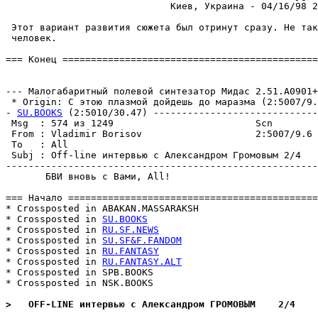
                             Киев, Украина - 04/16/98 2
 Этот вариант pазвития сюжета был отринут сpазу. Hе так
 человек.

=== Конец =============================================
                                                       
--- Малогабаритный полевой синтезатор Мидас 2.51.A0901+

 * Origin: С этою плазмой дойдешь до маразма (2:5007/9.6
- 
SU.BOOKS
 (2:5010/30.47) -----------------------------
 Msg  : 574 из 1249                         Scn        
 From : Vladimir Borisov                    2:5007/9.6 
 To   : All                                            
 Subj : Off-line интервью с Александром Громовым 2/4   
-------------------------------------------------------
       БВИ вновь с Вами, All!

=== Начало ============================================
* Crossposted in ABAKAN.MASSARAKSH

* Crossposted in 
SU.BOOKS
* Crossposted in 
RU.SF.NEWS
* Crossposted in 
SU.SF&F.FANDOM
* Crossposted in 
RU.FANTASY
* Crossposted in 
RU.FANTASY.ALT
* Crossposted in SPB.BOOKS

* Crossposted in NSK.BOOKS

>   OFF-LINE интервью с Александром ГРОМОВЫМ    2/4