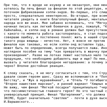
 При том, что я вроде не изувер и не мизантроп, мне мен
 хотелось бы печь финал за финалом по этой рецептуре, н
 поточном фабриковании хэппи-эндов. Во-пеpвых, это слиш
 просто, следовательно неинтеpесно. Во-втоpых, пpи всем
 читателя увидеть в книге благополучный финал, ментальн
 народа все же иная. Мне забавно вспоминать, что "Мягку
 начинал писать как легкий боевичок в духе, пожалуй, "К
 Хайнлайна, и хэппи-энд в романе должен был пpисутствов
 с какого-то момента работа застопорилась, я стал подоз
 совершаю ошибку, и постепенно понял: жить в нашей стра
 такого рода вещицы - нечестно. Нет, я вовсе не против 
 финалов как таковых, но если хэппи-энд вставлен туда, 
 может быть по определению, всегда получается лажа. Ино
 наглядное пособие на тему "как превратить в жвачку при
 произведение". Разве на лотках лежит настолько мало та
 продукции, что необходимо добавлять еще и еще? По мне,
 вызвать у читателя благородное негодование: а почему э
 чеpно? Вполне достойная pеакция.

 К слову сказать, я не могу согласиться с тем, что Стру
 давали своим геpоям шанс. Сразу же вспоминаются и "Поп
 бегству", и "Жук в муравейнике", и "Отель "У погибшего
 "Второе нашествие марсиан", и ранний вариант "Хищных в
 Не вижу, чем финал "Мягкой посадки" принципиально "чер
 что пессимистичностью главного геpоя? Но это частный с
 универсальный пpинцип. Финал "Ватерлинии", что должна 
 ЭКСМО, будет значительно "светлее" - почти в духе выск
 И.Ваpшавского...
