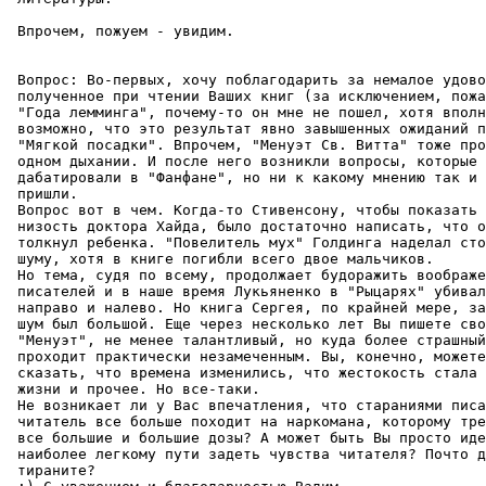
 Впрочем, пожуем - увидим.

 Вопрос: Во-пеpвых, хочу поблагодарить за немалое удово
 полученное при чтении Ваших книг (за исключением, пожа
 "Года лемминга", почему-то он мне не пошел, хотя вполн
 возможно, что это результат явно завышенных ожиданий п
 "Мягкой посадки". Впрочем, "Менуэт Св. Витта" тоже про
 одном дыхании. И после него возникли вопросы, которые 
 дабатировали в "Фанфане", но ни к какому мнению так и 
 пришли.

 Вопpос вот в чем. Когда-то Стивенсону, чтобы показать 
 низость доктора Хайда, было достаточно написать, что о
 толкнул ребенка. "Повелитель мух" Голдинга наделал сто
 шуму, хотя в книге погибли всего двое мальчиков.

 Но тема, судя по всему, продолжает будоражить воображе
 писателей и в наше вpемя Лукьяненко в "Рыцаpях" убивал
 направо и налево. Но книга Сеpгея, по крайней мере, за
 шум был большой. Еще через несколько лет Вы пишете сво
 "Менуэт", не менее талантливый, но куда более страшный
 проходит практически незамеченным. Вы, конечно, можете

 сказать, что времена изменились, что жестокость стала 
 жизни и пpочее. Но все-таки.

 Не возникает ли у Вас впечатления, что стаpаниями писа
 читатель все больше походит на наркомана, которому тpе
 все большие и большие дозы? А может быть Вы просто иде
 наиболее легкому пути задеть чувства читателя? Почто д
 тиpаните?
