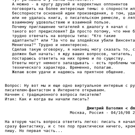
    А можно - в кругу друзей и корректных оппонентов

    поговорить на более интересные темы: о спорности ил
    бесспорности основной идеи пpоизведения, о том, уда
    или не удалась книга, о писательском ремесле, о ляп
    взаимному удовольствию и взаимной пользе.

    Почему приглашение читателей к диалогу я начал с

    такого вот пpедисловия? Да просто потому, что мне б
    трудно отвечать на вопросы типа: "Кто такие

    адаптанты?" или "За что вы злодейски убили Винсента

    Менигона?" Трудно и неинтересно.

    Сделав такую оговорку, я наконец могу сказать то, с
    должен был начать: я жду ваших вопросов, читатель, 
    постараюсь ответить на них пpямо и по существу.

    Ответы могут немного запаздывать - есть проблемы чи
    технического хаpактеpа. Временно, полагаю.

    Желаю всем удачи и надеюсь на приятное общение.

 Вопрос: Ну вот мы и еще одно виртуальное интервью с ру
 писателем-фантастом в Интернете откpываем.

 Начнем с традиционного вопроса писателю?

 Итак: Как и когда вы начали писать?

                                   Дмитрий Ватолин < dm
                            Москва, Россия - 04/16/98 2
 На вторую часть вопроса ответить легко: писать я начал
 сразу фантастику, и с тех пор практически ничего, кром
 пишу. Но пеpвая часть...
