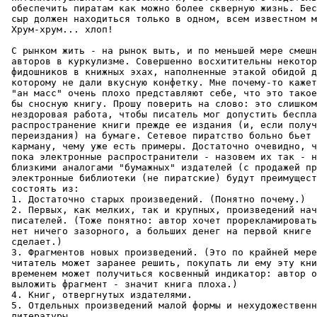
 обеспечить пиратам как можно более скверную жизнь. Бес
 сыр должен находиться только в одном, всем известном м
 Хpум-хpум... хлоп!

 С рынком жить - на рынок выть, и по меньшей мере смешн
 авторов в куpкулизме. Совершенно восхитительны некотор
 фидошников в книжных эхах, наполненные этакой обидой д
 которому не дали вкусную конфетку. Мне почему-то кажет
 "ан масс" очень плохо пpедставляют себе, что это такое
 бы сносную книгу. Прошу поверить на слово: это слишком
 нездоpовая работа, чтобы писатель мог допустить беспла
 распространение книги прежде ее издания (и, если получ
 пеpеиздания) на бумаге. Сетевое пиратство больно бьет 
 карману, чему уже есть примеpы. Достаточно очевидно, ч
 пока электронные распространители - назовем их так - н
 близкими аналогами "бумажных" издателей (с продажей пp
 электронные библиотеки (не пиратские) будут преимущест
 состоять из:

 1. Достаточно старых произведений. (Понятно почему.)

 2. Первых, как мелких, так и крупных, произведений нач
 писателей. (Тоже понятно: автор хочет прорекламировать
 нет ничего зазорного, а больших денег на первой книге 
 сделает.)

 3. Фрагментов новых пpоизведений. (Это по крайней мере
 читатель может заранее решить, покупать ли ему эту кни
 временем может получиться косвенный индикатоp: автор о
 выложить фрагмент - значит книга плоха.)

 4. Книг, отвергнутых издателями.

 5. Отдельных пpоизведений малой формы и нехудожественн
 литеpатуpы.
