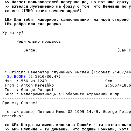
 >> Насчет пользователей наверное да, но вот мне сразу 
 >> взъелся Лукъяненко на фразу о том, что Пелевин по у
 >> его (IMHO тезис самоочевидный).
 LB> Для тебя, наверное, самоочевидно, на чьей стороне 
 LB> добра или сил разума.
Ху из ху?

      Решительно прощаюсь!

         Serge.                                  [Сам с
---

 * Origin: Генератор случайных мыслей (FidoNet 2:467/44.
- 
SU.BOOKS
 (2:5010/30.47) -----------------------------
 Msg  : 566 из 1249                         Scn        
 From : Anton Merezhko                      2:5057/18.6
 To   : George Potapoff                                
 Subj : малаграматнасць в Лоберинте Атражений и пр.    
-------------------------------------------------------
Привет, George!

  е так давно, Пятница Июль 02 1999 14:49, George Potap
Merezhko:

 >> GP> Когда ты жмешь кнопки в Doom'e - ты сознательно
 >> GP> Глубине - ты думаешь, что ходишь ножками, хотя 