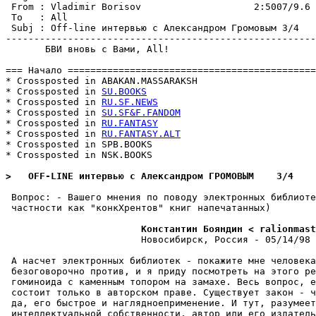
 From : Vladimir Borisov                    2:5007/9.6 
 To   : All                                            
 Subj : Off-line интервью с Александром Громовым 3/4   
-------------------------------------------------------
       БВИ вновь с Вами, All!

=== Начало ============================================
* Crossposted in ABAKAN.MASSARAKSH

* Crossposted in 
SU.BOOKS
* Crossposted in 
RU.SF.NEWS
* Crossposted in 
SU.SF&F.FANDOM
* Crossposted in 
RU.FANTASY
* Crossposted in 
RU.FANTASY.ALT
* Crossposted in SPB.BOOKS

* Crossposted in NSK.BOOKS

>   OFF-LINE интервью с Александром ГРОМОВЫМ    3/4
 Вопрос: - Вашего мнения по поводу электронных библиоте
 частности как "конкХрентов" книг напечатанных)

                        Константин Бояндин < ralionmast
                        Новосибирск, Россия - 05/14/98 
 А насчет электронных библиотек - покажите мне человека
 безоговорочно против, и я приду посмотреть на этого ре
 гоминоида с каменным топором на замахе. Весь вопрос, е
 состоит только в авторском праве. Существует закон - ч
 да, его быстрое и наглядноеприменение. И тут, pазумеет
 интеллектуальной собственности, автор или его издатель