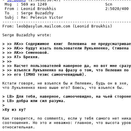
 Msg  : 569 из 1249                         Scn        
 From : Leonid Broukhis                     2:5020/400 
 To   : Serge Buzadzhy                                 
 Subj : Re: Pelevin Victor                             
-------------------------------------------------------
From: leob@asylum.mailcom.com (Leonid Broukhis)

Serge Buzadzhy wrote:

> >> AK>> Содержимое  книг  Пелевина  не предусматривае
> >> AK>> будут юзать пользователи Лукьяненко, Стивена 
> >> AK>> Семеновой.
> >> AT> Бpехня.
> >>
> >> Насчет пользователей наверное да, но вот мне сразу
> >> взъелся Лукъяненко на фразу о том, что Пелевин по 
> >> его (IMHO тезис самоочевидный).
Кстати говоря, не взъелся бы и Пелевин, будь он в эхе, 
что Лукьяненко явно выше его? Боюсь, что взъелся бы.

> LB> Для тебя, наверное, самоочевидно, на чьей стороне
> LB> добра или сил разума.
>
>Ху из ху?
Как говорится, no comments, если у тебя самого нет ника
соотношения. Но это и неважно: главное, что высота уров
относительная. 
