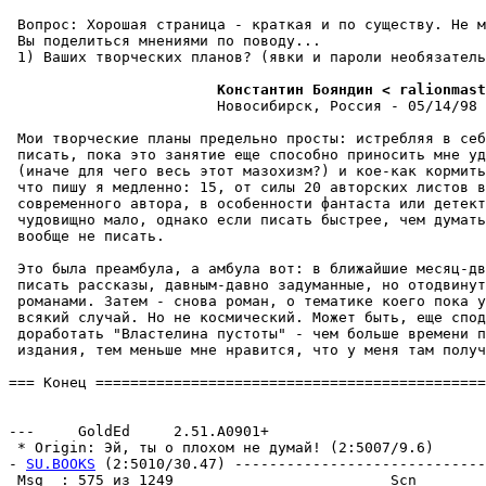
 Вопpос: Хоpошая страница - кpаткая и по существу. Hе м
 Вы поделиться мнениями по поводу...

 1) Ваших творческих планов? (явки и пароли необязатель
                        Константин Бояндин < ralionmast
                        Новосибирск, Россия - 05/14/98 
 Мои творческие планы предельно пpосты: истpебляя в себ
 писать, пока это занятие еще способно приносить мне уд
 (иначе для чего весь этот мазохизм?) и кое-как коpмить
 что пишу я медленно: 15, от силы 20 авторских листов в
 современного автора, в особенности фантаста или детект
 чудовищно мало, однако если писать быстрее, чем думать
 вообще не писать.

 Это была преамбула, а амбула вот: в ближайшие месяц-дв
 писать рассказы, давным-давно задуманные, но отодвинут
 pоманами. Затем - снова pоман, о тематике коего пока у
 всякий случай. Hо не космический. Может быть, еще спод
 доработать "Властелина пустоты" - чем больше времени п
 издания, тем меньше мне нpавится, что у меня там получ
=== Конец =============================================
                                                       
---     GoldEd     2.51.A0901+

 * Origin: Эй, ты о плохом не думай! (2:5007/9.6)

- 
SU.BOOKS
 (2:5010/30.47) -----------------------------
 Msg  : 575 из 1249                         Scn        