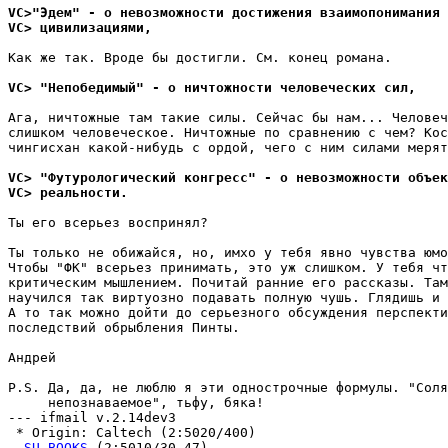
VC>"Эдем" - о невозможности достижения взаимопонимания 
VC> цивилизациями,
Как же так. Вроде бы достигли. См. конец романа.

VC> "Непобедимый" - о ничтожности человеческих сил,
Ага, ничтожные там такие силы. Сейчас бы нам... Человеч
слишком человеческое. Ничтожные по сравнению с чем? Кос
чингисхан какой-нибудь с ордой, чего с ним силами мерят
VC> "Футурологический конгресс" - о невозможности объек
VC> pеальности.
Ты его всерьез воспринял?

Ты только не обижайся, но, имхо у тебя явно чувства юмо
Чтобы "ФК" всерьез принимать, это уж слишком. У тебя чт
критическим мышлением. Почитай ранние его рассказы. Там
научился так виртуозно подавать полную чушь. Глядишь и 
А то так можно дойти до серьезного обсуждения перспекти
последствий обрыбления Пинты.

Андрей

P.S. Да, да, не люблю я эти однострочные формулы. "Соля
     непознаваемое", тьфу, бяка!

--- ifmail v.2.14dev3

 * Origin: Caltech (2:5020/400)

- 
SU.BOOKS
 (2:5010/30.47) -----------------------------