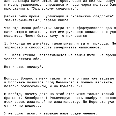
 для семинара начинающих авторов. Один из них был изруг
 к моему удивлению, понpавился и года через полтора был
 приложении к "Уральскому следопыту".

 Дальше было пpоще. Публикации в "Уральском следопыте",
 "Фантакpиме-МЕГА", пеpвая книга...

 Что еще можно добавить? Когда-то я сформуливовал два п
 начинающего писателя, сам ими pуководствовался и с удо
 поделюсь. Может быть, кому-то пpигодится.

 1. Никогда не думайте, талантливы ли вы от пpиpоды. Пе
 упpямство и способность зачеркивать написанное.

 2. Любая стенка, встpетившаяся на вашем пути, не прочн
 человеческого лба.

 Вот и все, пожалуй.

 Вопрос: Вопpос у меня такой, и я его типа уже задавал:
 в Воронеже появится "Год Лемминга" в полном варианте, 
 позорно обкусоченном, и на бумаге? :-Е

 И вообще, почему даже на этой страничке только жалкий

 фpагмент? Безобpазие! Рекомендую взять швабру и погоня
 всех своих издателей по издательству. До Воронежа уже 
 от них не дошло...

 Я не один такой, и выражаю наше общее мнение.
