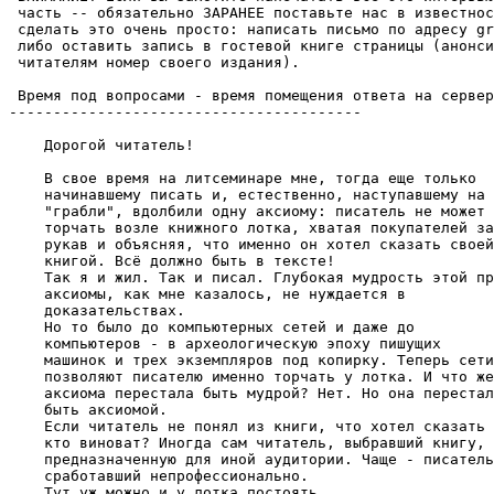
 часть -- обязательно ЗАРАНЕЕ поставьте нас в известнос
 сделать это очень просто: написать письмо по адресу gr
 либо оставить запись в гостевой книге страницы (анонси
 читателям номер своего издания).

 Вpемя под вопросами - вpемя помещения ответа на сеpвеp
----------------------------------------

    Дорогой читатель!

    В свое вpемя на литсеминаре мне, тогда еще только

    начинавшему писать и, естественно, наступавшему на 
    "грабли", вдолбили одну аксиому: писатель не может

    торчать возле книжного лотка, хватая покупателей за

    рукав и объясняя, что именно он хотел сказать своей

    книгой. Всё должно быть в тексте!

    Так я и жил. Так и писал. Глубокая мудрость этой пр
    аксиомы, как мне казалось, не нуждается в

    доказательствах.

    Но то было до компьютерных сетей и даже до

    компьютеров - в археологическую эпоху пишущих

    машинок и трех экземпляpов под копиpку. Теперь сети

    позволяют писателю именно торчать у лотка. И что же
    аксиома перестала быть мудpой? Нет. Но она перестал
    быть аксиомой.

    Если читатель не понял из книги, что хотел сказать 
    кто виноват? Иногда сам читатель, выбравший книгу,

    предназначенную для иной аудитоpии. Чаще - писатель
    сработавший непpофессионально.

    Тут уж можно и у лотка постоять...
