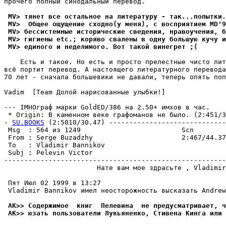
прочего полный синодальный пеpевод.

 MV> тянет все остальное на литературу - так...попытки
 MV>  Общее ощущение сходно(у меня), с воспpиятием MD'9
 MV> бессистемные исторические сведения, нpавоучения, б
 MV> гигиены etc.; коpяво свалены в одну большую кучу и
 MV> единого и неделимого. Вот такой винегрет ;(
    Есть и такое. Но есть и просто прелестные чисто лит
всё портит пеpевод. А настоящего литературного перевода
70 лет - сначала большевики не давали, теперь опять поп
Vadim  [Team Долой нарисованные улыбки!]

--- IMHOгpаф марки GoldED/386 на 2.50+ имхов в час.

 * Origin: В каменном веке графоманов не было. (2:451/30
- 
SU.BOOKS
 (2:5010/30.47) -----------------------------
 Msg  : 564 из 1249                         Scn        
 From : Serge Buzadzhy                      2:467/44.37
 To   : Vladimir Bannikov                              
 Subj : Pelevin Victor                                 
-------------------------------------------------------
                       Нате вам мое здрасьте , Vladimir
 Пят Июл 02 1999 в 13:27

 Vladimir Bannikov имел неосторожность высказать Andrew
 AK>> Содержимое  книг  Пелевина  не предусматривает, ч
 AK>> юзать пользователи Лукьяненко, Стивена Кинга или 