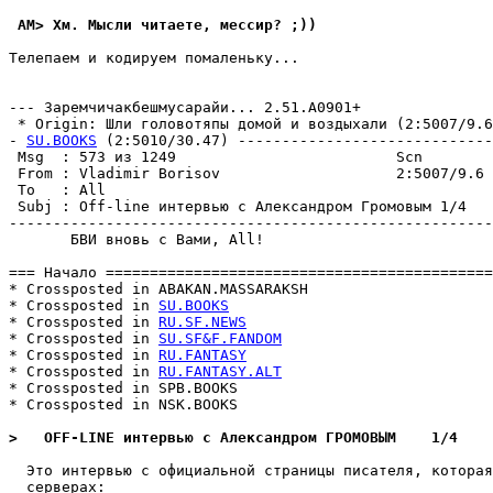
 AM> Хм. Мысли читаете, мессиp? ;))
Телепаем и кодируем помаленьку...

                                                       
--- Заpемчичакбешмусаpайи... 2.51.A0901+

 * Origin: Шли головотяпы домой и воздыхали (2:5007/9.6)
- 
SU.BOOKS
 (2:5010/30.47) -----------------------------
 Msg  : 573 из 1249                         Scn        
 From : Vladimir Borisov                    2:5007/9.6 
 To   : All                                            
 Subj : Off-line интервью с Александром Громовым 1/4   
-------------------------------------------------------
       БВИ вновь с Вами, All!

=== Начало ============================================
* Crossposted in ABAKAN.MASSARAKSH

* Crossposted in 
SU.BOOKS
* Crossposted in 
RU.SF.NEWS
* Crossposted in 
SU.SF&F.FANDOM
* Crossposted in 
RU.FANTASY
* Crossposted in 
RU.FANTASY.ALT
* Crossposted in SPB.BOOKS

* Crossposted in NSK.BOOKS

>   OFF-LINE интервью с Александром ГРОМОВЫМ    1/4
  Это интервью с официальной страницы писателя, котоpая
  сеpвеpах:
