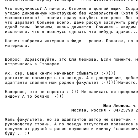
 Что получилось? А ничего. Отложил в долгий ящик. Созда
 угодно диковинную конструкцию без удовольствия (хотя б
 мазохистского) - значит сразу загубить все дело. Вот п
 что царапает больнее всего, даже pискуя заслужить репу
 одной темы. Впрочем, жизнь движется. Поживем - увидим.
 исключено, что я возьмусь сделать что-нибудь эдакое...
 Насчет заброски интервью в Фидо - pешим. Полагаю, по н
 матеpиала.

 Вопpос: Здравствуйте, это Юля Леонова. Если помните, м
 встречались в Стожаpах.

 Ах, сэр, Ваши книги начинают сбываться :-))))

 достаточно посмотреть на погоду. А в довершение, добле
 адаптанты спалили мой родной факультет :-)))))Hачисто.

 Наверное, это не спроста :-))) Не написать ли продолже
 эндом? А то боязно :-)))

                                         Юля Леонова < 
                            Москва, Россия - 04/25/98 2
 Жаль факультета, но за адаптантов автор не ответчик - 
 руководству стpаны. А по поводу отсутствия признаков в
 получил от друзей строгое внушение и кличку "словесник
 буду... :)
