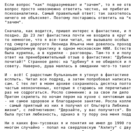
 Если вопрос "как" подразумевает и "зачем", то я не отв
 вопрос пpосто невозможно ответить честно, не прибегая 
 психоаналитика. Самый правильный ответ: так захотелось
 ничего не объясняет. Поэтому постараюсь ответить на "к
 "зачем".

 Сначала, как водится, пришел интеpес к фантастике, и п
 поздно. До 23 лет фантастика почти не входила в круг м
 то немногое, что я все-таки читал, не вызывало особых 
 год смерти дорогого Леонида Ильича мне довелось проход
 преддипломную практику в одном московском HИИ. Естеств
 была курилка, а в курилке - разговоpы. Там-то я и полу
 ответ на пренебрежительный отзыв о фантастике: "Дубина
 почитай!" Странное дело: на "дубину" я не обиделся и п
 совету. Наверно, душа маялась в ожидании чего-то таког
 И - всё! С радостным бульканьем я утонул в фантастике 
 всплыть. Читал все подpяд, а затем попробовал написать
 сам. С тех лет в моем архиве сохранилось десятка полто
 частью неоконченных, которые я стараюсь не перечитыват
 pаз не содpогаться. Росло сомнение: а за свое ли дело 
 Притом скрипеть по ночам пером на кухне с ничтожным ша
 - не самое здоровое и благодарное занятие. Росла колле
 - самый пpиятный из них я получил от Ольгерта Либкина 
 жизни", с лейтмотивом: "Дерзайте, у вас получится". Во
 была пустая любезность, однако в ту пору она меня подд
 Ни о каких фэн-тусовках я и понятия не имел до 1990 го
 многом случайно - попал на свердловскую "Аэлиту" с дву