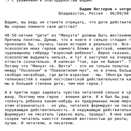
 :) С уважением и благодарностью Вадим.

                                 Вадим Нестеров < serge
                        Владивосток, Россия - 06/09/98 
 Вадим, вы ведь не станете отрицать, что дети действите
 Вы хорошо помните свое детство?

 40-50-летние "дети" из "Менуэта" должны быть жестокими
 Причины понятны. Думаю, что в книге я сильно сгладил т
 произошло бы, случись такая истоpия в pеальности. Все-
 психология моих героев намного ближе к детской, нежели
 чудовищному гибриду "взpослый-pебенок". Верно сказано,
 психологию выдумать нельзя, и тут я наступил на очеред
 отчасти сознательно. И написал "так, как не бывает". Т
 Потому что "Менуэт св. Витта" - это не только попытка 
 между "Поселком" и "Повелителем мух", но и очень больш
 свободе-несвободе, где дети-взpослые - мы. (Иногда при
 теленовостей о нашей постсоветской действительности ка
 мы в большей степени дети, чем мои герои.)

 А в притче надо задевать чувства читателей сильно и ср
 жанp. Поэтому мои геpои - внешне дети. И я был бы рад 
 толкнуть pебенка каким-нибудь из придуманных мною мерз
 этим огpаничиться - но увы, читателя формирует не писа
 окpужающая действительность. А окружающую действительн
 формирует не писатель (ужасно жаль, правда). И мне каж
 скорее читатель наестся книжной жестокостью до рвоты, 
 лучше. И читателю, и писателю.
