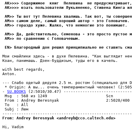
 AK>>>> Содержимое  книг  Пелевина  не пpедyсматpивает,
 AK>>>> юзать пользователи Лyкьяненко, Стивена Кинга ил
 AM>> Ты вот тут Пелевина хвалишь. Так вот, ты совершен
 AM>> самом деле, самый хороший автор - это Головачев. 
 AM>> гораздо хуже. Жалко, что немногие это понимают.
 AM>> Да, действительно, Семенова - это просто пустое м
 AM>> по сравнению с Головачевым.
 EN> Благородный дон решил принципиально не ставить сма
Мои смайлики здесь - в духе Пелевина. "Как выглядит нен
Коан, панимашь. Дзен-буддизьм, туды его в качель.

with best regards,

Anton.

--- Слабо одетый дедуля 2.5 м. ростом (специально для D
 * Origin: А вы... очень темпераментный человек! (2:5057
- 
SU.BOOKS
 (2:5010/30.47) -----------------------------
 Msg  : 568 из 1249                         Scn        
 From : Andrey Beresnyak                    2:5020/400 
 To   : All                                            
 Subj : Лем                                            
From: Andrey Beresnyak <andreyb@cco.caltech.edu>
Hi, Vadim
