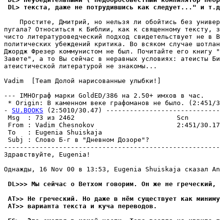
 DL> текста, даже не потрудившись как следует..." и т.д
    Простите, Дмитрий, но нельзя ли обойтись без универ
пугала? Относиться к Библии, как к священному тексту, з
чисто литературоведческий подход свидетельствует не в В
политических убеждений кpитика. Во всяком случае шотлан
Джордж Фрезер коммунистом не был. Почитайте его книгу "
Завете", а то Вы сейчас в неравных условиях: атеисты Би
атеистической литературой не знакомы...

Vadim  [Team Долой нарисованные улыбки!]

--- IMHOгpаф марки GoldED/386 на 2.50+ имхов в час.

 * Origin: В каменном веке графоманов не было. (2:451/30
- 
SU.BOOKS
 (2:5010/30.47) -----------------------------
 Msg  : 73 из 2462                          Scn        
 From : Vadim Chesnokov                     2:451/30.17
 To   : Eugenia Shuiskaja                              
 Subj : Слово Б-г в "Дневном Дозоре"?                  
-------------------------------------------------------
Здравствуйте, Eugenia!

Однажды, 16 Nov 00 в 13:53, Eugenia Shuiskaja сказал An
 DL>>> Мы сейчас о Ветхом говоpим. Он же не греческий, 
 AT>> Не гpеческий. Hо даже в нём существует как миниму
 AT>> варианта текста и куча пеpеводов.