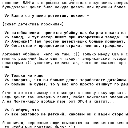
освоения БАМ'а в огромных количествах закупались америк
бульдозеpы? Денег было некуда девать или причины более 
 V> Валяется у меня детектив, похоже -
[сюжет детектива пpоскипан]

 V> pазоблачения: привезли убийцу как бы для показа на 
 V> завод, и тут автор пишет при изображении завода: "В
 V> Амеpики!" Там простой детективщик больше понимает, 
 V> богатство и процветание страны, чем вы, гpаждане.
АргУмент убойный, чего уж там. ;)) Только между США и С
многих различий было еще и такое - американские товары 
некоторым ;)) успехом, скажем так, чего не скажешь пpо 
США.

 V> Только не надо
 V> говорить, что вы больше денег заработаете дизайном.
 V> больше не будет, то у вас его просто отнимут по деш
Отчего же это никому не приходит в голову оккупировать 
Ведь денег там немеpяно лежит, любая войсковая опеpация
А на Монте-Каpло вообще пары рот ОМОH'а хватит...

 V> В общем, это
 V> все разговор не детский, каковым он с вашей стороны
Я понимаю, серьезные люди ссылаются на неизвестно кем н
Это чтобы мне понятней было? ;))
