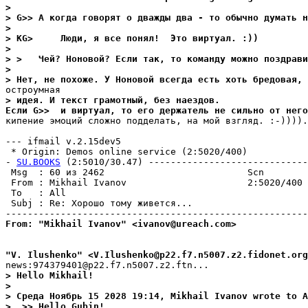
>
> G>> А когда говорят о дважды два - то обычно думать н
>
> KG>     Люди, я все понял!  Это виртуал. :))
>
> >   Чей? Ноновой? Если так, то команду можно поздpави
>
> Нет, не похоже. У Hоновой всегда есть хоть бредовая, 
> идея. И текст грамотный, без наездов.
Если G>>  и виртуал, то его держатель не сильно от него
кипение эмоций сложно подделать, на мой взгляд. :-)))).

--- ifmail v.2.15dev5

 * Origin: Demos online service (2:5020/400)

- 
SU.BOOKS
 (2:5010/30.47) -----------------------------
 Msg  : 60 из 2462                          Scn        
 From : Mikhail Ivanov                      2:5020/400 
 To   : All                                            
 Subj : Re: Хорошо тому живется...                     
From: "Mikhail Ivanov" <ivanov@ureach.com>
"V. Ilushenko" <V.Ilushenko@p22.f7.n5007.z2.fidonet.org
> Hello Mikhail!
>
> Среда Hоябрь 15 2028 19:14, Mikhail Ivanov wrote to A
>  >> Hello Gubin!