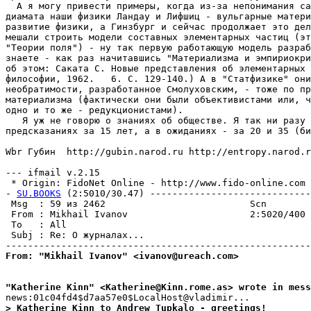
  А я могу привести примеры, когда из-за непонимания са
диамата наши физики Ландау и Лифшиц - вульгарные матери
развитие физики, а Гинзбург и сейчас продолжает это дел
мешали строить модели составных элементарных частиц (эт
"Теории поля") - ну так первую работающую модель разраб
знаете - как раз начитавшись "Материализма и эмпириокри
об этом: Саката С. Новые представления об элементарных 
философии, 1962.   6. С. 129-140.) А в "Статфизике" они
необратимости, разработанное Смолуховским, - тоже по пр
материализма (фактически они были объективистами или, ч
одно и то же - редукционистами). 

   Я уж не говорю о знаниях об обществе. Я так ни разу 
предсказаниях за 15 лет, а в ожиданиях - за 20 и 35 (би
Wbr Губин  http://gubin.narod.ru http://entropy.narod.r
--- ifmail v.2.15

 * Origin: FidoNet Online - http://www.fido-online.com (
- 
SU.BOOKS
 (2:5010/30.47) -----------------------------
 Msg  : 59 из 2462                          Scn        
 From : Mikhail Ivanov                      2:5020/400 
 To   : All                                            
 Subj : Re: О журналах...                              
From: "Mikhail Ivanov" <ivanov@ureach.com>
"Katherine Kinn" <Katherine@Kinn.rome.as> wrote in mess
> Katherine Kinn to Andrew Tupkalo - greetings!