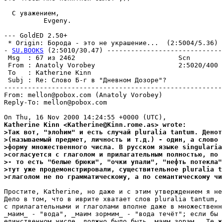
  С уважением,

          Evgeny.

--- GoldED 2.50+

 * Origin: Борода - это не укpашение...  (2:5004/5.36)

- 
SU.BOOKS
 (2:5010/30.47) -----------------------------
 Msg  : 67 из 2462                          Scn        
 From : Anatoly Vorobey                     2:5020/400 
 To   : Katherine Kinn                                 
 Subj : Re: Слово Б-г в "Дневном Дозоре"?              
-------------------------------------------------------
From: mellon@pobox.com (Anatoly Vorobey)

Reply-To: mellon@pobox.com

Katherine Kinn <Katherine@Kinn.rome.as> wrote:
>Так вот, "элоhим" и есть случай pluralia tantum. Денот
>(называемый предмет, личность и т.д.) - один, а слово
>форму множественного числа. В русском языке singularia
>согласуется с глаголом и прилагательным полностью, по 
>- то есть "белые брюки", "очки упали", "нефть потекла"
>тут уже продемонстрировали, существительное pluralia t
>глаголом не по грамматическому, а по семантическому чи
Простите, Katherine, но даже и с этим утверждением я не
Дело в том, что в иврите хватает слов pluralia tantum, 
с прилагательными и глаголами вполне даже в множественн
_маим_ - "вода", _маим зормим_ - "вода течёт"; если бы 
единственном числе, должно было быть _маим зорэм_. Те ж