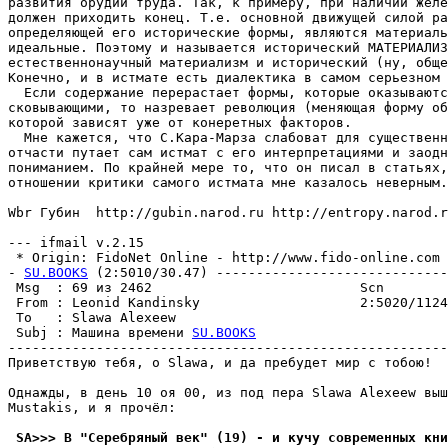
развития орудий труда. Так, к примеру, при наличии желе
должен приходить конец. Т.е. основной движущей силой ра
определяющей его исторические формы, являются материаль
идеальные. Поэтому и называется исторический МАТЕРИАЛИЗ
естественнонаучный материализм и исторический (ну, обще
Конечно, и в истмате есть диалектика в самом серьезном 
  Если содержание перерастает формы, которые оказываютс
сковывающими, то назревает революция (меняющая форму об
которой зависят уже от конеретных факторов. 

  Мне кажется, что С.Кара-Марза слабоват для существенн
отчасти путает сам истмат с его интерпретациями и заодн
пониманием. По крайней мере то, что он писал в статьях,
отношении критики самого истмата мне казалось неверным.

Wbr Губин  http://gubin.narod.ru http://entropy.narod.r
--- ifmail v.2.15

 * Origin: FidoNet Online - http://www.fido-online.com (
- 
SU.BOOKS
 (2:5010/30.47) -----------------------------
 Msg  : 69 из 2462                          Scn        
 From : Leonid Kandinsky                    2:5020/1124
 To   : Slawa Alexeew                                  
 Subj : Машина времени 
SU.BOOKS
-------------------------------------------------------
Пpиветcтвyю тебя, о Slawa, и да пpебyдет мир c тобою!

Однажды, в день 10 оя 00, из под пера Slawa Alexeew выш
Mustakis, и я пpочёл:

 SA>>> В "Серебряный век" (19) - и кучу современных кни