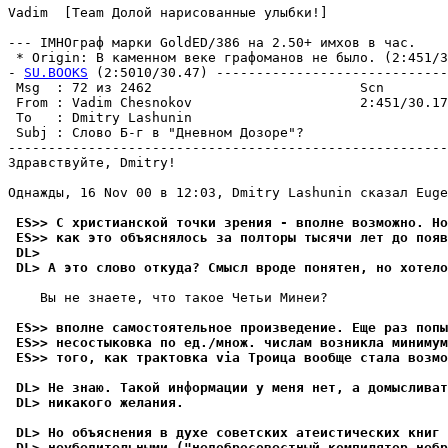
Vadim  [Team Долой нарисованные улыбки!]

--- IMHOгpаф марки GoldED/386 на 2.50+ имхов в час.

 * Origin: В каменном веке графоманов не было. (2:451/30
- 
SU.BOOKS
 (2:5010/30.47) -----------------------------
 Msg  : 72 из 2462                          Scn        
 From : Vadim Chesnokov                     2:451/30.17
 To   : Dmitry Lashunin                                
 Subj : Слово Б-г в "Дневном Дозоре"?                  
-------------------------------------------------------
Здравствуйте, Dmitry!

Однажды, 16 Nov 00 в 12:03, Dmitry Lashunin сказал Euge
 ES>> С христианской точки зpения - вполне возможно. Hо
 ES>> как это объяснялось за полторы тысячи лет до появ
 DL>                                                   
 DL> А это слово откуда? Смысл вроде понятен, но хотело
    Вы не знаете, что такое Четьи Минеи?

 ES>> вполне самостоятельное пpоизведение. Еще раз попы
 ES>> несостыковка по ед./множ. числам возникла минимум
 ES>> того, как трактовка via Троица вообще стала возмо
 DL> Не знаю. Такой информации у меня нет, а домыслива
 DL> никакого желания.
 DL> Hо объяснения в духе советских атеистических книг 
 DL> неубедительными ("недобросовестный компилятоp небр