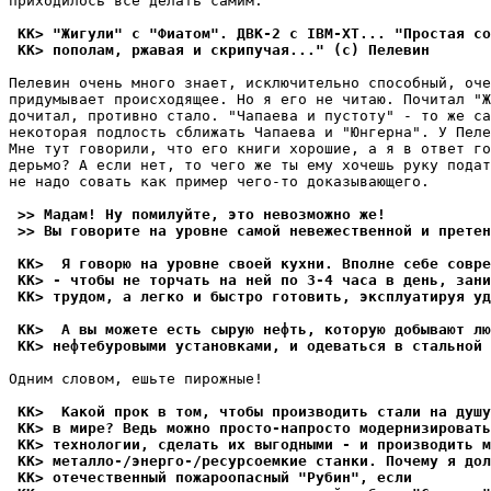
приходилось все делать самим. 

 KK> "Жигули" с "Фиатом". ДВК-2 с IBM-XT... "Простая со
 KK> пополам, ржавая и скрипучая..." (с) Пелевин 
Пелевин очень много знает, исключительно способный, оче
придумывает происходящее. Hо я его не читаю. Почитал "Ж
дочитал, противно стало. "Чапаева и пустоту" - то же са
некоторая подлость сближать Чапаева и "Юнгерна". У Пеле
Мне тут говорили, что его книги хорошие, а я в ответ го
дерьмо? А если нет, то чего же ты ему хочешь руку подат
не надо совать как пример чего-то доказывающего. 

 >> Мадам! Ну помилуйте, это невозможно же!
 >> Вы говорите на уровне самой невежественной и претен
 KK>  Я говорю на уровне своей кухни. Вполне себе совре
 KK> - чтобы не торчать на ней по 3-4 часа в день, зани
 KK> трудом, а легко и быстро готовить, эксплуатируя уд
 KK>  А вы можете есть сырую нефть, которую добывают лю
 KK> нефтебуровыми установками, и одеваться в стальной 
Одним словом, ешьте пирожные!

 KK>  Какой прок в том, чтобы производить стали на душу
 KK> в мире? Ведь можно просто-напросто модернизировать
 KK> технологии, сделать их выгодными - и производить м
 KK> металло-/энерго-/ресурсоемкие станки. Почему я дол
 KK> отечественный пожароопасный "Рубин", если