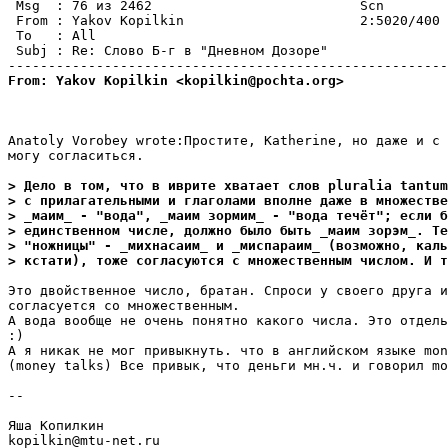
 Msg  : 76 из 2462                          Scn        
 From : Yakov Kopilkin                      2:5020/400 
 To   : All                                            
 Subj : Re: Слово Б-г в "Дневном Дозоре"               
From: Yakov Kopilkin <kopilkin@pochta.org>
Anatoly Vorobey wrote:Простите, Katherine, но даже и с 
могу согласиться.

> Дело в том, что в иврите хватает слов pluralia tantum
> с прилагательными и глаголами вполне даже в множестве
> _маим_ - "вода", _маим зормим_ - "вода течёт"; если б
> единственном числе, должно было быть _маим зорэм_. Те
> "ножницы" - _михнасаим_ и _миспараим_ (возможно, каль
> кстати), тоже согласуются с множественным числом. И т
Это двойственное число, братан. Спроси у своего друга и
согласуется со множественным.

А вода вообще не очень понятно какого числа. Это отдель
:)

A я никак не мог привыкнуть. что в английском языке mon
(money talks) Все привык, что деньги мн.ч. и говорил mo
--

Яша Копилкин

kopilkin@mtu-net.ru
