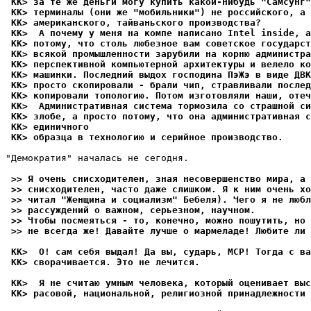
 KK> за те же деньги могу купить какой-нибудь "Самсунг"
 KK> терминалы (они же "мобильники") не российского, а 
 KK> американского, тайваньского производства? 
 KK>  А почему у меня на компе написано Intel inside, 
 KK> потому, что столь любезное вам советское государст
 KK> всякой промышленности зарубили на корню администра
 KK> перспективной компьютерной архитектуры и велело ко
 KK> машинки. Последний выдох господина ПэЖэ в виде ДВК
 KK> просто скопировали - брали чип, стравливали послед
 KK> копировали топологию. Потом изготовляли наши, отеч
 KK>  Административная система тормозила со страшной си
 KK> злобе, а просто потому, что она административная с
 KK> единичного
 KK> образца в технологию и серийное производство.
"Демократия" началась не сегодня.

 >> Я очень снисходителен, зная несовершенство мира, а 
 >> снисходителен, часто даже слишком. Я к ним очень хо
 >> читал "Женщина и социализм" Бебеля). Чего я не любл
 >> рассуждений о важном, серьезном, научном. 
 >> Чтобы посмеяться - то, конечно, можно пошутить, но
 >> не всегда же! Давайте лучше о мармеладе! Любите ли 
 KK>  О! сам себя выдал! Да вы, сударь, MCP! Тогда с ва
 KK> сворачивается. Это не лечится.
 KK>  Я не считаю умным человека, который оценивает выс
 KK> расовой, национальной, религиозной принадлежности 