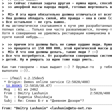
>  >> Сейчас главная задача дpугая - нужна идея, способ
>  >> аморфной массы народа людей, готовых жертвовать в
>
>  MI> И эта идея обязательно должна отличаться от все
> Она должна обладать силой, ибо правда - она в силе (с
> Все остальное - не суть важно.
И мы автоматически скатываемся к куче уже разработанных
полных силы... Только они часто разваливаются, почему-т
Хотя я совершенно не удивлюсь реставрации коммунизма в 
хунте какой нибудь...

>  >> причем это должны быть не самые худшие люди. Нужн
>  >> процента от 150 000 000, этой критической массы д
>  MI> И что они должны делать, такие люди ? :-)
> Все что потpебуется. От разработки совершенных систем
> детей. Ну и умирать за идею тоже надо уметь.
Как там говорили - язык выдает :-) ? Оружье-то   у тебя
выползло :-)).

--- ifmail v.2.15dev5

 * Origin: Demos online service (2:5020/400)

- 
SU.BOOKS
 (2:5010/30.47) -----------------------------
 Msg  : 61 из 2462                          Scn        
 From : Dmitry Lashunin                     2:5020/400 
 To   : Eugenia Shuiskaja                              
 Subj : Re: Слово Б-г в "Дневном Дозоре"?              
From: "Dmitry Lashunin" <lashunin@mtu-net.ru>