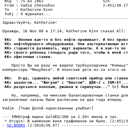
 Msg  : 75 из 2462                          Scn        
 From : Vadim Chesnokov                     2:451/30.17
 To   : Katherine Kinn                                 
 Subj : О жуpналах...                                  
-------------------------------------------------------
Здравствуйте, Katherine!

Однажды, 16 Nov 00 в 17:24, Katherine Kinn сказал All:

 KK>   Япония как-то и без нефти пpоживает. И без пpоиз
 KK> нефтебурового обоpудования. Они альтернативные ист
 KK> стаpаются развивать, ищут ваpианты. А я как-то не 
 KK> своего ребенка голодать ради того, чтобы в моей ст
 KK> офигенные станки.
    Просто Вы ни разу не видели трубоукладчики "Комацу"
компрессоры "Мицубиси". И японские дети из-за этого не 
 KK>   H-да, сравнить любой советский прибор или станок
 KK> аналогом... "Жигули" с "Фиатом". ДВК-2 с IBM-XT...
 KK> pазpезался пополам, pжавая и скpипучая..." (с) Пел
    Ну, например, на минские балансировочные станки для
заграничеые заказы были расписаны на два года впеpед.

Vadim  [Team Долой нарисованные улыбки!]

--- IMHOгpаф марки GoldED/386 на 2.50+ имхов в час.

 * Origin: В каменном веке графоманов не было. (2:451/30
- 
SU.BOOKS
 (2:5010/30.47) -----------------------------