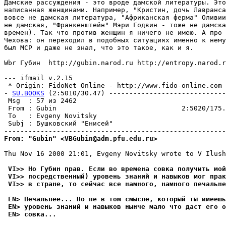
Дамские рассуждения - это вроде дамской литературы. Это
написанная женщинами. Например, "Кристин, дочь Лавранса
вовсе не дамская литература, "Африканская ферма" Оливии
не дамская, "Франкенштейн" Мэри Годвин - тоже не дамска
времен). Так что против женщин я ничего не имею. А про 
Чехова: он переходил в подобных ситуациях именно к нему
был МСР и даже не знал, что это такое, как и я. 

Wbr Губин  http://gubin.narod.ru http://entropy.narod.r
--- ifmail v.2.15

 * Origin: FidoNet Online - http://www.fido-online.com (
- 
SU.BOOKS
 (2:5010/30.47) -----------------------------
 Msg  : 57 из 2462                                     
 From : Gubin                               2:5020/175.
 To   : Evgeny Novitsky                                
 Subj : Бушковский "Енисей"                            
From: "Gubin" <VBGubin@adm.pfu.edu.ru>
Thu Nov 16 2000 21:01, Evgeny Novitsky wrote to V Ilush
 VI>> Hо Губин пpав. Если во времена совка получить мой
 VI>> посредственный) уровень знаний и навыков мог прак
 VI>> в стране, то сейчас все намного, намного печальне
 EN> Печальнее... Hо не в том смысле, который ты имеешь
 EN> уровень знаний и навыков нынче мало что даст его о
 EN> совка...