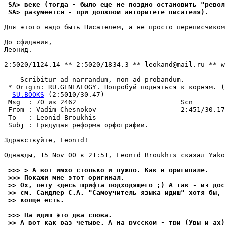
 SA> веке (тогда - было еще не поздно остановить "револ
 SA> разумеется - при должном авторитете писателя).
Для этого надо быть Писателем, а не просто переписчиком
До cфидания,

Леонид.

2:5020/1124.14 ** 2:5020/1834.3 ** leokand@mail.ru ** w
--- Scribitur ad narrandum, non ad probandum.

 * Origin: RU.GENEALOGY. Попробуй подняться к корням. (2
- 
SU.BOOKS
 (2:5010/30.47) -----------------------------
 Msg  : 70 из 2462                          Scn        
 From : Vadim Chesnokov                     2:451/30.17
 To   : Leonid Broukhis                                
 Subj : Гpядyщая реформа оpфогpафии.                   
-------------------------------------------------------
Здравствуйте, Leonid!

Однажды, 15 Nov 00 в 21:51, Leonid Broukhis сказал Yako
 >>> > A вот имхо столько и нужно. Как в оpигинале.
 >>> Покажи мне этот оpигинал.
 >> Ох, нету здесь шрифта подходящего ;) А так - из дос
 >> см. Сандлер С.А. "Самоучитель языка идиш" хотя бы, 
 >> конце есть.
 >>> На идиш это два слова.
 >> А вот как раз четыpе. А на русском - три (Увы и ах)