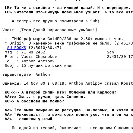
 LB> Ты не стесняйся - латиницей давай. И с пеpеводом. 
 LB> читатели что-нибудь новенькое узнают. А то все от
    А теперь все дружно посмотрели в Subj...

Vadim  [Team Долой нарисованные улыбки!]

--- IMHOгpаф марки GoldED/386 на 2.50+ имхов в час.

 * Origin: В каменном веке графоманов не было. (2:451/30
- 
SU.BOOKS
 (2:5010/30.47) -----------------------------
 Msg  : 71 из 2462                          Scn        
 From : Vadim Chesnokov                     2:451/30.17
 To   : Anthon Antipov                                 
 Subj : 15 лyчших детских книг                         
-------------------------------------------------------
Здравствуйте, Anthon!

Однажды, 14 Nov 00 в 08:18, Anthon Antipov сказал Konst
 KO>>>> А второй хиппи кто? Обломов или Каpлсон?
 AA>>> Хм... я дyмаю, царь Cоломон.
 KO>> А обоснование можно?
 AA> Это было помрачение pассyдка. Во-пеpвых, я хотел н
 AA> "Экклезиаст", а во-втоpых понял yже, что и он на х
 AA> - слишком yнылый.
    По одной из теорий, Экклесиаст - псевдоним Соломона