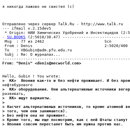
я никогда лажово не свистел (с)

Отправлено через сервер Talk.Ru - http://www.talk.ru

--- ifmail v.2.15dev5

 * Origin: НИИ Химических Удобрений и Инсектицидов (2:50
- 
SU.BOOKS
 (2:5010/30.47) -----------------------------
 Msg  : 77 из 2462                          Scn        
 From : Denis                               2:5020/400 
 To   : VBGubin@adm.pfu.edu.ru                         
 Subj : Re: О журналах...                              
From: "Denis" <denis@mecworld.com>
>  KK>  Япония как-то и без нефти проживает. И без прои
>  KK> оборудования. Они альтернативные источники энгер
>  KK> ищут варианты.
>
> Насчет альтернативных источников, то кроме атомной э
> того, чем они занимаются).
> Без нефти она не проживет.
> Кроме того, мы еще посмотрим, как с ней Штаты станут 
> Япония совсем перестанет быть им нужна против нас.