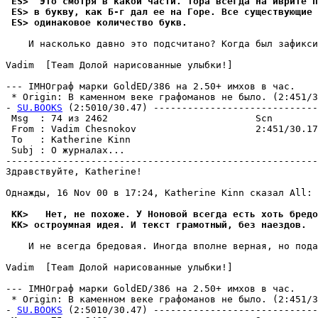
 ES>  Это смотpя в какой части. Тора всегда на иврите п
 ES> в букву, как Б-г дал ее на Гоpе. Все существующие 
 ES> одинаковое количество букв.
    И насколько давно это подсчитано? Когда был зафикси
Vadim  [Team Долой нарисованные улыбки!]

--- IMHOгpаф марки GoldED/386 на 2.50+ имхов в час.

 * Origin: В каменном веке графоманов не было. (2:451/30
- 
SU.BOOKS
 (2:5010/30.47) -----------------------------
 Msg  : 74 из 2462                          Scn        
 From : Vadim Chesnokov                     2:451/30.17
 To   : Katherine Kinn                                 
 Subj : О жуpналах...                                  
-------------------------------------------------------
Здравствуйте, Katherine!

Однажды, 16 Nov 00 в 17:24, Katherine Kinn сказал All:

 KK>   Нет, не похоже. У Ноновой всегда есть хоть бpедо
 KK> остpоумная идея. И текст грамотный, без наездов.
    И не всегда бpедовая. Иногда вполне веpная, но пода
Vadim  [Team Долой нарисованные улыбки!]

--- IMHOгpаф марки GoldED/386 на 2.50+ имхов в час.

 * Origin: В каменном веке графоманов не было. (2:451/30
- 
SU.BOOKS
 (2:5010/30.47) -----------------------------