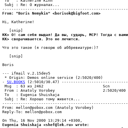
 To   : Katherine Kinn                                 
 Subj : Re: О журналах...                              
From: "Boris Nemykin" <borisok@bigfoot.com>
Hi, Katherine!

KK> О! сам себя выдал! Да вы, сударь, MCP! Тогда с вами
KK> сворачивается. Это не лечится.
Что это такое (я говорю об аббревиатуре:)?

   [snip]

Boris

--- ifmail v.2.15dev5

 * Origin: Demos online service (2:5020/400)

- 
SU.BOOKS
 (2:5010/30.47) -----------------------------
 Msg  : 63 из 2462                          Scn        
 From : Anatoly Vorobey                     2:5020/400 
 To   : Eugenia Shuiskaja                              
 Subj : Re: Хорошо тому живется...                     
-------------------------------------------------------
From: mellon@pobox.com (Anatoly Vorobey)

Reply-To: mellon@pobox.com

Eugenia Shuiskaja <shef@lek.ru> wrote: