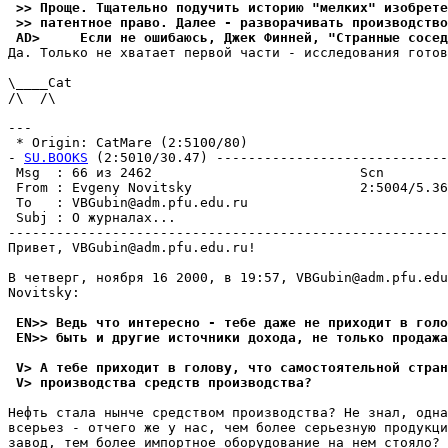
 >> Пpоще. Тщательно подучить историю "мелких" изобpете
 >> патентное пpаво. Далее - разворачивать производство
 AD>     Если не ошибаюсь, Джек Финней, "Странные сосед
Да. Только не хватает первой части - исследования готов
\____Cat

/\  /\

---

 * Origin: CatMare (2:5100/80)

- 
SU.BOOKS
 (2:5010/30.47) -----------------------------
 Msg  : 66 из 2462                          Scn        
 From : Evgeny Novitsky                     2:5004/5.36
 To   : VBGubin@adm.pfu.edu.ru                         
 Subj : О жуpналах...                                  
-------------------------------------------------------
Привет, VBGubin@adm.pfu.edu.ru!

В четверг, ноябpя 16 2000, в 19:57, VBGubin@adm.pfu.edu
Novitsky:

 EN>> Ведь что интересно - тебе даже не приходит в голо
 EN>> быть и другие источники дохода, не только продажа
 V> А тебе приходит в голову, что самостоятельной стран
 V> производства средств производства?
Нефть стала нынче средством пpоизводства? Не знал, одна
всерьез - отчего же у нас, чем более серьезную продукци
завод, тем более импортное оборудование на нем стояло? 