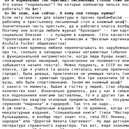
 G> И нормальных (не офисных) письменных столов тоже не
Это каких "нормальных"? На которые компьютер нельзя пос
 G> Не знаю, как сейчас. А кому они теперь нужны?
Если нету полочки для клавитуры и прочих прибамбасов --
рабочему и крестьянину письменный стол и книжный шкаф?.
Значительная часть крестьян, да и рабочего класса вообщ
Поэтому они всегда любили журнал "Крокодил" -- там карт
социально близкие -- с пузырем в кармане. (Это касается
"пролетариев всех стран" к комиксам и "Веселым картинка
Asshole Fucker общеизвестна)

В советские времена любили перепечатывать из зарубежных
про то, сколько в западных странах неграмотных (обычно 
о функциональной неграмотности, когда люди буквы знают,
словарный запас мизерный, прочитанное не понимается или
забывается начало текста). Можно подумать, в СССР их ме
классе, где я учился (а школа считалась весьма прилично
городе), была девица, практически не умеющая читать (ни
две -- читали с заметным трудом. Все три закончили 10 к
вузы, ибо были спортсменками. Зачем им книжный шкаф?

С какого-то момента, бывая в гостях у людей, стал обращ
количество книг. Изначально думалось, раз у нас в семье
все подоконники книгами заставлены, то и у других так ж
большинстве квартир основные предметы мебели -- посудны
сервизом "мадонна" и гардероб. Так что не надо...

А уж книги... Подписные издания (в те времена, когда эт
макулатурные издания, "специальные книги" (типа "Мастер
бульварщина, и вообще черт знает что, типа ПСС Ленина, 
народов" или "Дорогой Никита Сергеевич". Ну еще детские
литература справочного характера. Так вот, видя знакомы