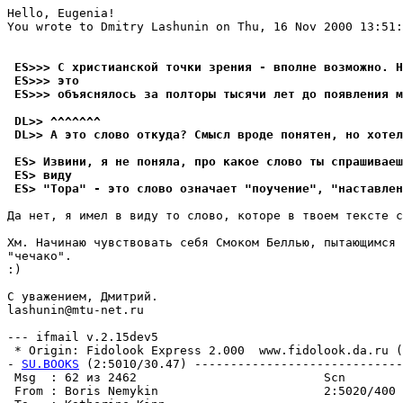
Hello, Eugenia!

You wrote to Dmitry Lashunin on Thu, 16 Nov 2000 13:51:
 ES>>> С христианской точки зрения - вполне возможно. H
 ES>>> это
 ES>>> объяснялось за полторы тысячи лет до появления 
 DL>> ^^^^^^^
 DL>> А это слово откуда? Смысл вроде понятен, но хотел
 ES> Извини, я не поняла, про какое слово ты спрашиваеш
 ES> виду
 ES> "Тора" - это слово означает "поучение", "наставле
Да нет, я имел в виду то слово, которе в твоем тексте с
Хм. Начинаю чувствовать себя Смоком Беллью, пытающимся 
"чечако".

:)

С уважением, Дмитрий.

lashunin@mtu-net.ru

--- ifmail v.2.15dev5

 * Origin: Fidolook Express 2.000  www.fidolook.da.ru (2
- 
SU.BOOKS
 (2:5010/30.47) -----------------------------
 Msg  : 62 из 2462                          Scn        
 From : Boris Nemykin                       2:5020/400 