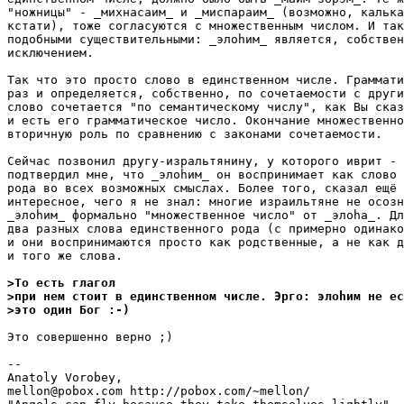
"ножницы" - _михнасаим_ и _миспараим_ (возможно, калька
кстати), тоже согласуются с множественным числом. И так
подобными существительными: _элоhим_ является, собствен
исключением.

Так что это просто слово в единственном числе. Граммати
раз и определяется, собственно, по сочетаемости с други
слово сочетается "по семантическому числу", как Вы сказ
и есть его грамматическое число. Окончание множественно
вторичную роль по сравнению с законами сочетаемости.

Сейчас позвонил другу-изральтянину, у которого иврит - 
подтвердил мне, что _элоhим_ он воспринимает как слово 
рода во всех возможных смыслах. Более того, сказал ещё 
интересное, чего я не знал: многие израильтяне не осозн
_элоhим_ формально "множественное число" от _элоhа_. Дл
два разных слова единственного рода (с примерно одинако
и они воспринимаются просто как родственные, а не как д
и того же слова. 

>То есть глагол
>при нем стоит в единственном числе. Эрго: элоhим не ес
>это один Бог :-)
Это совершенно верно ;)

-- 

Anatoly Vorobey,

mellon@pobox.com http://pobox.com/~mellon/
