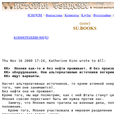
ФЭНДОМ
>
Фантастика
|
Конвенты
|
Клубы
|
Фотографии
|
(none)
SU.BOOKS
КОНФЕРЕНЦИИ ФИДО
Thu Nov 16 2000 17:24, Katherine Kinn wrote to All:

 KK>  Япония как-то и без нефти проживает. И без произ
 KK> оборудования. Они альтернативные источники энгерии
 KK> ищут варианты. 
Насчет альтернативных источников, то кроме атомной энер
того, чем они занимаются).

Без нефти она не проживет.

Кроме того, мы еще посмотрим, как с ней Штаты станут це
Япония совсем перестанет быть им нужна против нас.

   Замечу, что Япония мало тратила на военные дела, поп
положение.

   Кроме того, Япония участвовала в мировом разделении 