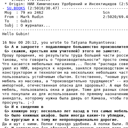
 * Origin: НИИ Химических Удобрений и Инсектицидов (2:50
- 
SU.BOOKS
 (2:5010/30.47) -----------------------------
 Msg  : 79 из 2462                          Scn        
 From : Mark Rudin                          2:5020/69.4
 To   : Gubin                                          
 Subj : О журналах...                                  
-------------------------------------------------------
Hello Gubin!

 G> А и закроете - подавляющее большинство произволител
 G> скажем, крестьян или учителей) этого не заметят.
Прошу прощения, но результаты труда большей части росси
таковы, что говорить о "производительности" просто смеш
Что касается мебельных магазинов... После "распада сове
ушел из НИИ, вернулся к корням, занялся производством м
конструктором и технологом на нескольких небольших част
пользовалась устойчивым сбытом. Естественно, "новые рус
мебель из массива, а "производительно трудящиеся" -- из
импортной, отечественная опасна для здоровья). А еще бо
мебель, пользовались окна и двери. Тоже для разных слое
что покупали их для использования по прямому назначению
анекдота, которому нужна была дверь от Камаза, чтобы го
 G> И к сведению в
 G> книжную эху: несколько лет назад в тех самых мебель
 G> было книжных шкафов. Были иногда какие-то ублюдки, 
 G> кургузые и к тому же непропорционально дорогие.