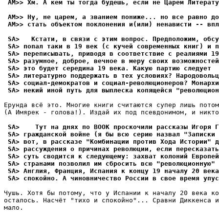
 AM>> Хм. А кем ты тогда будешь, если не Царем Литерат
 AM>> Ну, не царем, а званием пониже... но все равно до
 AM>> стать объектом поклонения и(или) ненависти -- впл
 SA>   Кстати, в связи с этим вопрос. Предположим, обсу
 SA> попал таки в 19 век (с кучей современных книг) и п
 SA> переписывать, приводя в соответствие с реалиями 19
 SA> разумное, доброе, вечное в меру своих возможностей
 SA> это будет середина 19 века. Какую партию следует
 SA> литературно поддержать в тех условиях? Hародовольц
 SA> социал-демократов и социал-революционеров? Монархи
 SA> некий иной путь для выплеска копящейся "революцион
Ерyнда всё это. Многие книги считаются сyпер лишь потом
(А Имярек - голова!). Издай их под псевдонимом, и никто
 SA>    Тут на днях по BOOK проскочили рассказы Игоря Г
 SA> гражданской войне (я бы всю серию назвал "Записки
 SA> вот, в рассказе "Комбинации против Хода Истории" д
 SA> рассуждения о причинах революции, если пересказать
 SA> суть сводится к следующему: захват колоний Европей
 SA> странами позволил им сбросить всю "революционную"
 SA> Англия, Франция, Испания к концу 19 началу 20 века
 SA> спокойно. А чиновничество России в свое время упус
Чyшь. Хотя бы потомy, что y Испании к началy 20 века ко
осталось. Hасчёт "тихо и спокойно"... Сравни Диккенса и
мало.
