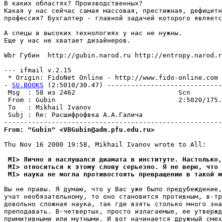
В каких областях? Производственных?

Какая у нас сейчас самая массовая, престижная, дефицитн
профессия? Бухгалтер - главной задачей которого являетс
А спецы в высоких технологиях у нас не нужны. 

Еще у нас не хватает дизайнеров.

Wbr Губин  http://gubin.narod.ru http://entropy.narod.r
--- ifmail v.2.15

 * Origin: FidoNet Online - http://www.fido-online.com (
- 
SU.BOOKS
 (2:5010/30.47) -----------------------------
 Msg  : 58 из 2462                          Scn        
 From : Gubin                               2:5020/175.
 To   : Mikhail Ivanov                                 
 Subj : Re: Раcшифpофвка А.А.Галича                    
From: "Gubin" <VBGubin@adm.pfu.edu.ru>
Thu Nov 16 2000 19:58, Mikhail Ivanov wrote to All:

 MI> Лично я наслушался диамата в институте. Настолько,
 MI> относиться к этому слову серьезно. Я не верю, что
 MI> наука не могла противостоять превращению в такой м
Вы не правы. Я думаю, что у Вас уже было предубеждение,
учат необязательному, то оно становится противным, в-тр
довольно сложная наука, так где взять столько много зна
преподавать. В-четвертых, просто излагаемые, ее утвержд
примитивными или мутными. И вот начинается дружный смех