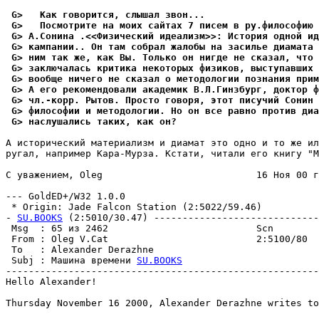
 G>   Как говорится, слышал звон...
 G>   Посмотрите на моих сайтах 7 писем в ру.философию 
 G> А.Сонина .<<Физический идеализм>>: История одной ид
 G> кампании.. Он там собрал жалобы на засилье диамата 
 G> ним так же, как Вы. Только он нигде не сказал, что 
 G> заключалась критика некоторых физиков, выступавших 
 G> вообще ничего не сказал о методологии познания прим
 G> А его рекомендовали академик В.Л.Гинзбург, доктор ф
 G> чл.-корр. Рытов. Просто говоря, этот писучий Сонин 
 G> философии и методологии. Hо он все равно против диа
 G> наслушались таких, как он?
А исторический материализм и диамат это одно и то же ил
ругал, например Кара-Мурза. Кстати, читали его книгу "М
С уважением, Oleg                           16 Hоя 00 г
--- GoldED+/W32 1.0.0

 * Origin: Jade Falcon Station (2:5022/59.46)

- 
SU.BOOKS
 (2:5010/30.47) -----------------------------
 Msg  : 65 из 2462                          Scn        
 From : Oleg V.Cat                          2:5100/80  
 To   : Alexander Derazhne                             
 Subj : Машина времени 
SU.BOOKS
-------------------------------------------------------
Hello Alexander!

Thursday November 16 2000, Alexander Derazhne writes to