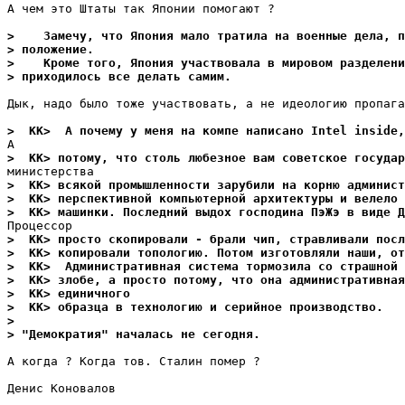
А чем это Штаты так Японии помогают ?

>    Замечу, что Япония мало тратила на военные дела, п
> положение.
>    Кроме того, Япония участвовала в мировом разделени
> приходилось все делать самим.
Дык, надо было тоже участвовать, а не идеологию пропага
>  KK>  А почему у меня на компе написано Intel inside
>  KK> потому, что столь любезное вам советское государ
>  KK> всякой промышленности зарубили на корню админист
>  KK> перспективной компьютерной архитектуры и велело 
>  KK> машинки. Последний выдох господина ПэЖэ в виде Д
>  KK> просто скопировали - брали чип, стравливали посл
>  KK> копировали топологию. Потом изготовляли наши, от
>  KK>  Административная система тормозила со страшной 
>  KK> злобе, а просто потому, что она административна
>  KK> единичного
>  KK> образца в технологию и серийное производство.
>
> "Демократия" началась не сегодня.
А когда ? Когда тов. Сталин помер ?

Денис Коновалов
