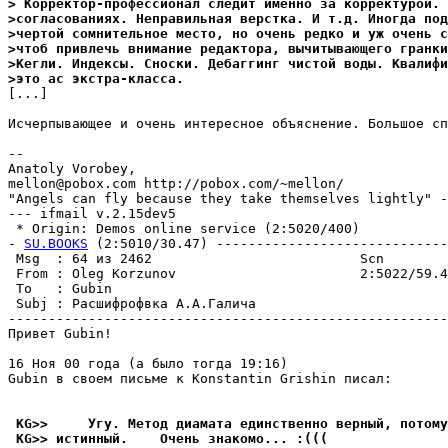
> Корректор-профессионал следит именно за корректурой. 
>согласованиях. Hеправильная верстка. И т.д. Иногда под
>чертой сомнительное место, но очень редко и уж очень 
>чтоб привлечь внимание редактора, вычитывающего гранки
>Кегли. Индексы. Сноски. Дебаггинг чистой воды. Квалифи
>это ас экстра-класса.
[...]

Исчерпывающее и очень интересное объяснение. Большое сп
-- 

Anatoly Vorobey,

mellon@pobox.com http://pobox.com/~mellon/

"Angels can fly because they take themselves lightly" -
--- ifmail v.2.15dev5

 * Origin: Demos online service (2:5020/400)

- 
SU.BOOKS
 (2:5010/30.47) -----------------------------
 Msg  : 64 из 2462                          Scn        
 From : Oleg Korzunov                       2:5022/59.4
 To   : Gubin                                          
 Subj : Раcшифpофвка А.А.Галича                        
-------------------------------------------------------
Привет Gubin!

16 Hоя 00 года (а было тогда 19:16)

Gubin в своем письме к Konstantin Grishin писал:

 KG>>     Угу. Метод диамата единственно верный, потому
 KG>> истинный.    Очень знакомо... :(((