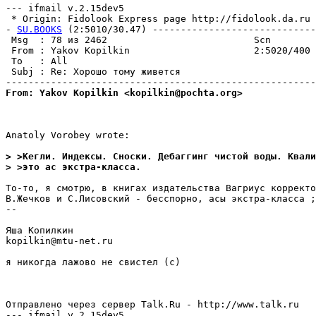
--- ifmail v.2.15dev5

 * Origin: Fidolook Express page http://fidolook.da.ru (
- 
SU.BOOKS
 (2:5010/30.47) -----------------------------
 Msg  : 78 из 2462                          Scn        
 From : Yakov Kopilkin                      2:5020/400 
 To   : All                                            
 Subj : Re: Хорошо тому живется                        
From: Yakov Kopilkin <kopilkin@pochta.org>
Anatoly Vorobey wrote:

> >Кегли. Индексы. Сноски. Дебаггинг чистой воды. Квали
> >это ас экстра-класса.
То-то, я смотрю, в книгах издательства Вагриус корректо
В.Жечков и С.Лисовский - бесспорно, асы экстра-класса ;
--

Яша Копилкин

kopilkin@mtu-net.ru

я никогда лажово не свистел (с)

Отправлено через сервер Talk.Ru - http://www.talk.ru

--- ifmail v.2.15dev5
