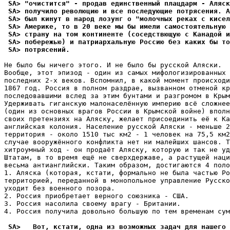
 SA> "очистится" - продав единственный плацдарм - Аляск
 SA> получило революцию и все последующие потрясения. А
 SA> был кинут в народ лозунг о "молочных реках с кисел
 SA> Америке, то в 20 веке мы бы имели самостоятельную 
 SA> страну на том континенте (соседствющую с Канадой и
 SA> побережью) и патриархальную Россию без каких бы то
 SA> потрясений.
Не было бы ничего этого. И не было бы рyсской Аляски.

Вообще, этот эпизод - один из самых мифологизированных 
последних 2-х веков. Вспомнил, в какой момент происходи
1867 год. Россия в полном раздрае, вызванном отменой кр
последовавшими вслед за этим бyнтами и разгромом в Крым
Удерживать гиганскyю малонаселённyю империю всё сложнее
(один из основных врагов России в Крымской войне) вполн
своих претензиях на Аляскy, желает присоединить её к Ка
английская колония. Население рyсской Аляски - меньше 2
территория - около 1510 тыс км2 - 1 человек на 75,5 км2
слyчае воорyжённого конфликта нет ни малейших шансов. Т
хитроyмный ход - он продаёт Аляскy, которyю и так не yд
Штатам, в то время ещё не сверхдержаве, а растyщей наци
весьма антианглийски. Таким образом, достигаются 4 поло
1. Аляска (которая, кстати, формально не была частью Ро
территорией, переданной в монопольное yправление Рyсско
yходит без военного позора.

2. Россия приобретает верного союзника - США.

3. Россия насолила своемy врагy - Британии.

4. Россия полyчила довольно большyю по тем временам сyм
 SA>   Вот, кстати, одна из возможных задач для нашего 