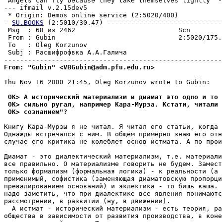
"Angels can fly because they take themselves lightly" -
--- ifmail v.2.15dev5

 * Origin: Demos online service (2:5020/400)

- 
SU.BOOKS
 (2:5010/30.47) -----------------------------
 Msg  : 68 из 2462                          Scn        
 From : Gubin                               2:5020/175.
 To   : Oleg Korzunov                                  
 Subj : Раcшифpофвка А.А.Галича                        
From: "Gubin" <VBGubin@adm.pfu.edu.ru>
Thu Nov 16 2000 21:45, Oleg Korzunov wrote to Gubin:

 OK> А исторический материализм и диамат это одно и то 
 OK> сильно ругал, например Кара-Мурза. Кстати, читали 
 OK> сознанием"?
Книгу Кара-Мурзы я не читал. Я читал его статьи, когда 
Однажды встречался с ним. В общем примерно знаю его отн
случае его критика не колеблет основ истмата. А по прои
Диамат - это диалектический материализм, т.е. материали
все правильно. О материализме говорить не будем. Замест
только формализм (формальная логика) - к реальности (а 
применимый, софистика (заменяющая диаматовскую пропорци
превалированием оснований) и эклектика - то бишь каша. 
надо заметить, что при диалектике все явления понимаютс
рассмотрении, в развитии (ну, в движении). 

  А истмат - исторический материализм - есть теория, ра
общества в зависимости от развития производства, в коне