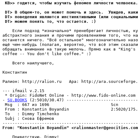
 KB>> годится, чтобы изучить феномен личности челвоека.
 DT> В общем-то, он может помочь и здесь.  Увидев, каки
 DT> поведения являются инстинктивными (или социальными
 DT> можем понять то, что остается. :)
    Если подход *изначально* пренебрегает личностью, ку
абстрактного знания и прочими проявлениями того, что на
останется ничего. "Всё остальное" многозначительно назо
ещё чем-нибудь (полагая, вероятно, что всё этим сказали
обращать внимание на такую мелочь. Прямо как в "King's 
coffee -- You don't like coffee." :)

    Всего наилучшего,

Константин

Ралион: http://ralion.ru   Ара: http://ara.sourceforge.
--- ifmail v.2.15

 * Origin: FidoNet Online - http://www.fido-online.com (
- 
SU.BOOKS
 (2:5010/30.47) -----------------------------
 Msg  : 667 из 1696                         Scn        
 From : Konstantin Boyandin                 2:5020/175.
 To   : Dimmy Timchenko                                
 Subj : Снова Ефремов                                  
From: "Konstantin Boyandin" <ralionmaster@geocities.com
    Приветствую, Dimmy!
