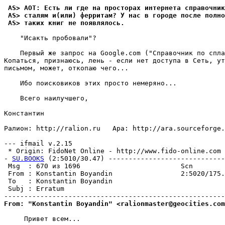
 AS> AOT: Есть ли где на просторах интернета справочник
 AS> сталям и(или) ферритам? У нас в городе после полно
 AS> таких книг не появлялось.
    "Исакть пробовали"?

    Первый же запрос на Google.com ("Справочник по спла
Копаться, признаюсь, лень - если нет доступа в Сеть, ут
письмом, может, откопаю чего...

    Ибо поисковиков этих просто немеряно...

    Всего наилучшего,

Константин

Ралион: http://ralion.ru   Ара: http://ara.sourceforge.
--- ifmail v.2.15

 * Origin: FidoNet Online - http://www.fido-online.com (
- 
SU.BOOKS
 (2:5010/30.47) -----------------------------
 Msg  : 670 из 1696                         Scn        
 From : Konstantin Boyandin                 2:5020/175.
 To   : Konstantin Boyandin                            
 Subj : Erratum                                        
From: "Konstantin Boyandin" <ralionmaster@geocities.com
     Привет всем...
