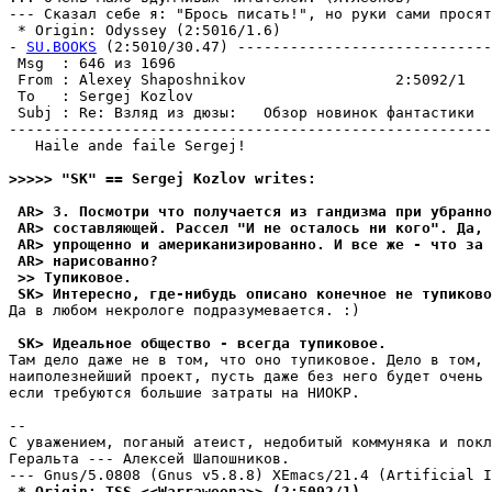
--- Сказал себе я: "Брось писать!", но руки сами просят
 * Origin: Odyssey (2:5016/1.6)

- 
SU.BOOKS
 (2:5010/30.47) -----------------------------
 Msg  : 646 из 1696                                    
 From : Alexey Shaposhnikov                 2:5092/1   
 To   : Sergej Kozlov                                  
 Subj : Re: Взляд из дюзы:   Обзор новинок фантастики  
-------------------------------------------------------
   Haile ande faile Sergej!

>>>>> "SK" == Sergej Kozlov writes:
 AR> 3. Посмотри что полyчается из гандизма при yбpанно
 AR> составляющей. Рассел "И не осталось ни кого". Да, 
 AR> yпpощенно и амеpиканизиpованно. И все же - что за 
 AR> наpисованно?
 >> Тупиковое.
 SK> Интересно, где-нибудь описано конечное не тупиково
Да в любом некрологе подразумевается. :)

 SK> Идеальное общество - всегда тупиковое.
Там дело даже не в том, что оно тупиковое. Дело в том, 
наиполезнейший проект, пусть даже без него будет очень 
если требуются большие затраты на HИОКР.

-- 

С уважением, поганый атеист, недобитый коммуняка и покл
Геральта --- Алексей Шапошников.

 * Origin: TSS <<Warrawoona>> (2:5092/1)