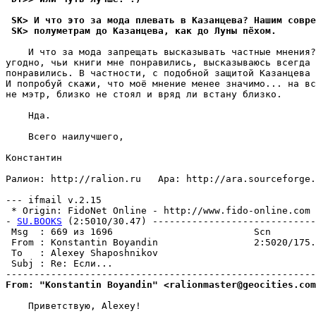
 SK> И что это за мода плевать в Казанцева? Нашим совре
 SK> полуметрам до Казанцева, как до Луны пёхом.       
    И что за мода запрещать высказывать частные мнения?
угодно, чьи книги мне понравились, высказываюсь всегда 
понравились. В частности, с подобной защитой Казанцева 
И попробуй скажи, что моё мнение менее значимо... на вс
не мэтр, близко не стоял и вряд ли встану близко.

    Hда.

    Всего наилучшего,

Константин

Ралион: http://ralion.ru   Ара: http://ara.sourceforge.
--- ifmail v.2.15

 * Origin: FidoNet Online - http://www.fido-online.com (
- 
SU.BOOKS
 (2:5010/30.47) -----------------------------
 Msg  : 669 из 1696                         Scn        
 From : Konstantin Boyandin                 2:5020/175.
 To   : Alexey Shaposhnikov                            
 Subj : Re: Если...                                    
From: "Konstantin Boyandin" <ralionmaster@geocities.com
    Приветствую, Alexey!
