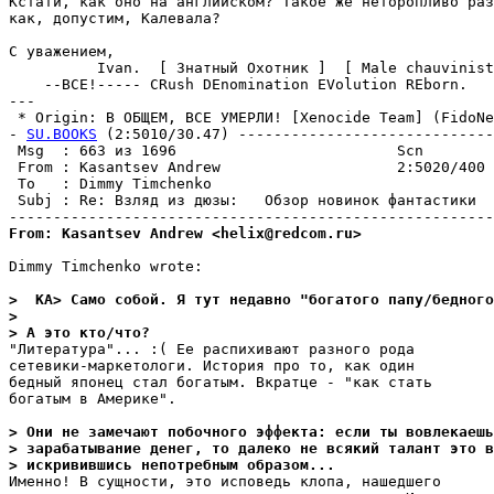
Кстати, как оно на английском? Такое же неторопливо раз
как, допустим, Калевала?

С уважением,

          Ivan.  [ Знатный Охотник ]  [ Male chauvinist
    --ВСЕ!----- CRush DEnomination EVolution REborn.

---

 * Origin: В ОБЩЕМ, ВСЕ УМЕРЛИ! [Xenocide Team] (FidoNet
- 
SU.BOOKS
 (2:5010/30.47) -----------------------------
 Msg  : 663 из 1696                         Scn        
 From : Kasantsev Andrew                    2:5020/400 
 To   : Dimmy Timchenko                                
 Subj : Re: Взляд из дюзы:   Обзор новинок фантастики  
From: Kasantsev Andrew <helix@redcom.ru>
Dimmy Timchenko wrote:

>  KA> Само собой. Я тут недавно "богатого папу/бедного
> 
> А это кто/что?
"Литература"... :( Ее распихивают разного рода

сетевики-маркетологи. История про то, как один

бедный японец стал богатым. Вкратце - "как стать

богатым в Америке".

> Они не замечают побочного эффекта: если ты вовлекаешь
> зарабатывание денег, то далеко не всякий талант это в
> искривившись непотребным образом...
Именно! В сущности, это исповедь клопа, нашедшего 
