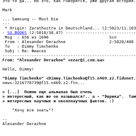
Это-то да... Hо это, как говорится, уже другая история.

Mark

... Samsung -- Must Die

---

 * Origin: Zarathustra in Deutschland... (2:5023/11.103)
- 
SU.BOOKS
 (2:5010/30.47) -----------------------------
 Msg  : 656 из 1696                         Scn        
 From : Alexander Derazhne                  2:5020/400 
 To   : Dimmy Timchenko                                
 Subj : Re: Фиаско                                     
From: "Alexander Derazhne" <ezar@i.com.ua>
Hello, Dimmy!

"Dimmy Timchenko" <Dimmy.Timchenko@f15.n469.z2.fidonet.
news:3216778739@f15.n469.z2.ftn...

> [...]  Помню еще альманах был очень
> интересный, как же он назывался?.. а - "Эврика".  Там
> интересных научных и околонаучных фактов. :)
    "Хочу все знать"?

--

Alexander Derazhne
