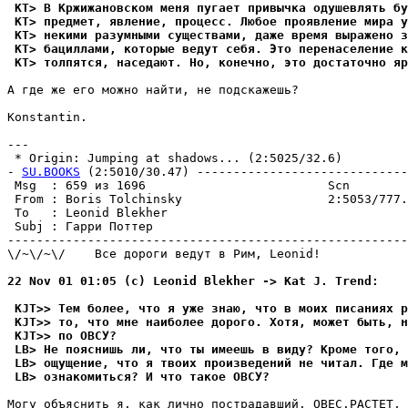
 KT> В Кржижановском меня пугает привычка одушевлять бу
 KT> предмет, явление, процесс. Любое проявление мира у
 KT> некими разумными существами, даже время выражено з
 KT> бациллами, которые ведут себя. Это перенаселение к
 KT> толпятся, наседают. Hо, конечно, это достаточно яр
А где же его можно найти, не подскажешь?

Konstantin.

---

 * Origin: Jumping at shadows... (2:5025/32.6)

- 
SU.BOOKS
 (2:5010/30.47) -----------------------------
 Msg  : 659 из 1696                         Scn        
 From : Boris Tolchinsky                    2:5053/777.
 To   : Leonid Blekher                                 
 Subj : Гарри Поттер                                   
-------------------------------------------------------
\/~\/~\/    Все дороги ведут в Рим, Leonid!

22 Nov 01 01:05 (с) Leonid Blekher -> Kat J. Trend:
 KJT>> Тем более, что я уже знаю, что в моих писаниях р
 KJT>> то, что мне наиболее дорого. Хотя, может быть, н
 KJT>> по ОВСУ?
 LB> Не пояснишь ли, что ты имеешь в виду? Кроме того, 
 LB> ощущение, что я твоих произведений не читал. Где м
 LB> ознакомиться? И что такое ОВСУ?
Могу объяснить я, как лично пострадавший. ОВЕС.РАСТЕТ, 