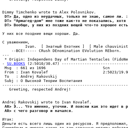
 DT> Да, одно из неудачных, только не знаю, самое ли. :
 DT> "Армагед-дом" мне тоже как-то не показались, хотя
 DT> Вообще, у них из поздних вещей что-то хорошее есть
У них все поздние вещи хоpоши. Да.

С уважением,

          Ivan.  [ Знатный Охотник ]  [ Male chauvinist
    --ВСЕ!----- CRush DEnomination EVolution REborn.

---

 * Origin: Independens Day of Martian Tentacles (FidoNet
- 
SU.BOOKS
 (2:5010/30.47) -----------------------------
 Msg  : 661 из 1696                         Scn        
 From : Ivan Kovalef                        2:5023/19.9
 To   : Andrej Rakovskij                               
 Subj : О Высокой Теории Воспитания                    
-------------------------------------------------------
   Greeting, respected Andrej!

 AR> Э... Что именно, yточни. И поясни как это идет в р
 AR> с чего разговор и начался.
Итак:

Деньги есть всего лишь один из pесуpсов. Я предположил,
Гумилёвым и имеете какие-то там странные мотивы действи