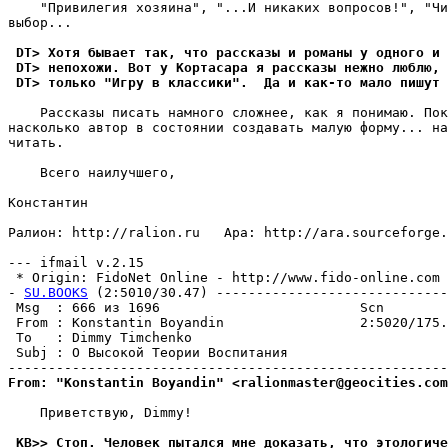
    "Привилегия хозяина", "...И никаких вопросов!", "Чи
выбор...

 DT> Хотя бывает так, что рассказы и романы у одного и 
 DT> непохожи. Вот у Кортасара я рассказы нежно люблю, 
 DT> только "Игру в классики".  Да и как-то мало пишут 
    Рассказы писать намного сложнее, как я понимаю. Пок
насколько автор в состоянии создавать малую форму... на
читать.

    Всего наилучшего,

Константин

Ралион: http://ralion.ru   Ара: http://ara.sourceforge.
--- ifmail v.2.15

 * Origin: FidoNet Online - http://www.fido-online.com (
- 
SU.BOOKS
 (2:5010/30.47) -----------------------------
 Msg  : 666 из 1696                         Scn        
 From : Konstantin Boyandin                 2:5020/175.
 To   : Dimmy Timchenko                                
 Subj : О Высокой Теории Воспитания                    
From: "Konstantin Boyandin" <ralionmaster@geocities.com
    Приветствую, Dimmy!

 KB>> Стоп. Человек пытался мне доказать, что этологиче