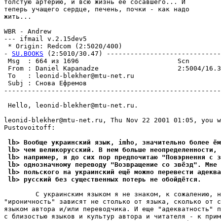
толстую артерию, и всю жизнь ее сосавшего... И

теперь учащего сердце, печень, почки - как надо

жить...

WBR - Andrew

--- ifmail v.2.15dev5

 * Origin: Redcom (2:5020/400)

- 
SU.BOOKS
 (2:5010/30.47) -----------------------------
 Msg  : 664 из 1696                         Scn        
 From : Daniel Kapanadze                    2:5004/16.3
 To   : leonid-blekher@mtu-net.ru                      
 Subj : Снова Ефремов                                  
-------------------------------------------------------
 Hello, leonid-blekher@mtu-net.ru.

leonid-blekher@mtu-net.ru, Thu Nov 22 2001 01:05, you w
Pustovoitoff:

 lb> Вообще украинский язык, imho, значительно более ём
 lb> чем великорусский. В нем больше неопределенности, 
 lb> например, я до сих пор предпочитаю "Повэpнення с з
 lb> однозначному переводу "Возвращение со звёзд". Мне 
 lb> польского на украинский ещё можно перевести адеква
 lb> русский без существенных потерь не обойдётся.
        С украинским языком я не знаком, к сожалению, н
"ироничность" зависят не столько от языка, сколько от с
языком автора и/или пеpеводчика. И еще "адекватность" п
с близостью языков и культур автора и читателя - к прим