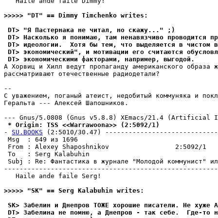
   Haile ande faile Dimmy!

>>>>> "DT" == Dimmy Timchenko writes:
 DT> "Я Пастернака не читал, но скажу..." ;)
 DT> Насколько я понимаю, там ненавязчиво проводится п
 DT> идеологии.  Хотя бы тем, что выделяется в чистом в
 DT> экономический", и мотивации его считаются обусловл
 DT> экономическими факторами, например, выгодой.
А Хорвиц и Хилл ведут пропаганду американского образа ж
рассматривают отечественные радиодетали?

-- 

С уважением, поганый атеист, недобитый коммуняка и покл
Геральта --- Алексей Шапошников.

 * Origin: TSS <<Warrawoona>> (2:5092/1)
- 
SU.BOOKS
 (2:5010/30.47) -----------------------------
 Msg  : 649 из 1696                                    
 From : Alexey Shaposhnikov                 2:5092/1   
 To   : Serg Kalabuhin                                 
 Subj : Re: Фантастика в журнале "Молодой коммунист" ил
-------------------------------------------------------
   Haile ande faile Serg!

>>>>> "SK" == Serg Kalabuhin writes:
 SK> Забелин и Днепров ТОЖЕ хорошие писатели. Не хуже А
 DT> Забелина не помню, а Днепров - так себе.  Где-то н