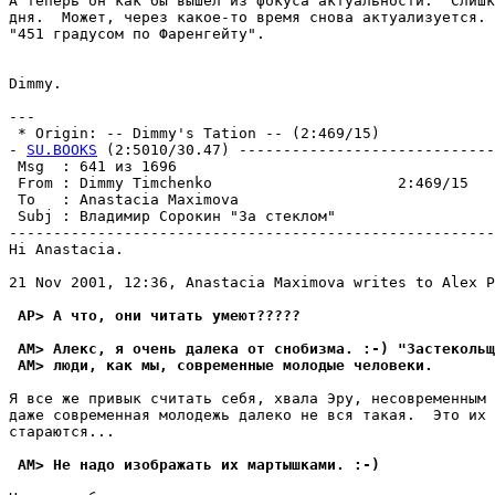
А теперь он как бы вышел из фокуса актуальности.  Слишк
дня.  Может, через какое-то время снова актуализуется. 
"451 градусом по Фаренгейту".

Dimmy.

--- 

 * Origin: -- Dimmy's Tation -- (2:469/15)

- 
SU.BOOKS
 (2:5010/30.47) -----------------------------
 Msg  : 641 из 1696                                    
 From : Dimmy Timchenko                     2:469/15   
 To   : Anastacia Maximova                             
 Subj : Владимир Сорокин "За стеклом"                  
-------------------------------------------------------
Hi Anastacia.

21 Nov 2001, 12:36, Anastacia Maximova writes to Alex P
 AP> А что, они читать умеют?????
 AM> Алекс, я очень далека от снобизма. :-) "Застекольщ
 AM> люди, как мы, современные молодые человеки.
Я все же привык считать себя, хвала Эру, несовременным 
даже современная молодежь далеко не вся такая.  Это их 
стараются...

 AM> Не надо изображать их мартышками. :-)