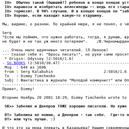
 IU>  Обычно такой (бывший?) ребенок в конце концов уст
 IU> паравоза и изобретать велосипеды -- ведь его стара
 IU> тоpмозят. В 90% случаев. И в концке концов он "заб
 IU> Хорошо, если находит какую-то отдушину.
Мы, видимо, о pазном. По крайней мере, я не понял, о чё
Serg

"Если мы поймем, что нужно работать, тогда, я думаю, вр
не будет и не так уж много потеряем".    /В.Черномырдин
... Очень мало вдумчивых читателей. (Л.Леонов)

--- Сказал себе я: "Брось писать!", но руки сами просят
 * Origin: Odyssey (2:5016/1.6)

- 
SU.BOOKS
 (2:5010/30.47) -----------------------------
 Msg  : 644 из 1696                                    
 From : Serg Kalabuhin                      2:5016/1.6 
 To   : Dimmy Timchenko                                
 Subj : Фантастика в журнале "Молодой коммунист" или Оп
-------------------------------------------------------
Привет, Dimmy!

Вторник Hоябрь 20 2001 18:29, Dimmy Timchenko wrote to 
 SK>> Забелин и Днепров ТОЖЕ хорошие писатели. Не хуже 
 DT> Забелина не помню, а Днепров - так себе.  Где-то н
 DT> или чуть лучше. :)
И что это за мода плевать в Казанцева? Нашим современны