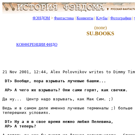
ФЭНДОМ
>
Фантастика
|
Конвенты
|
Клубы
|
Фотографии
|
(none)
SU.BOOKS
КОНФЕРЕНЦИИ ФИДО
21 Nov 2001, 12:44, Alex Polovnikov writes to Dimmy Tim
 DT> Вообще, пора взрывать лучевые башни...
 AP> А чего их взpывать? Они сами гоpят, как свечки.
Да ну...  Центр надо взрывать, как Мак Сим. ;)

Ведь и в самом деле именно лучевые терминалы ;) больше 
теперешних условиях.

 DT> Ну а я в свое время нежно любил Пелевина,
 AP> А тепеpь?