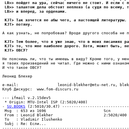
 LB>> пойдет на ура, сейчас ничего не стоит. И если с п
 LB>> талантом дела обстоят неплохо (а судя по всему, т
 LB>> и вперед, за орденами.
 KJT> Так хочется не абы чего, а настоящей литературы. 
 KJT> потяну.
А как узнать, не попробовав? Вроде другого способа не п
 KJT> Тем более, что я уже знаю, что в моих писаниях ра
 KJT> то, что мне наиболее дорого. Хотя, может быть, не
 KJT> ОВСУ?
Не пояснишь ли, что ты имеешь в виду? Кроме того, у мен
я твоих произведений не читал. Где можно с ними ознаком
И что такое ОВСУ?

Леонид Блехер

e-mail:                 leonid-blekher@mtu-net.ru, blek
Клуб Дискурс:  www.fom-discurs.ru

--- ifmail v.2.15dev5

 * Origin: MTU-Intel ISP (2:5020/400)

- 
SU.BOOKS
 (2:5010/30.47) -----------------------------
 Msg  : 653 из 1696                         Scn        
 From : Leonid Blekher                      2:5020/400 
 To   : Vladimir Ilushenko                             
 Subj : Re: Если...                                    