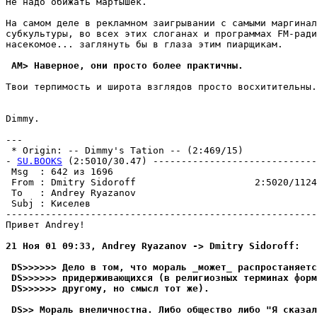
Не надо обижать мартышек.

На самом деле в рекламном заигрывании с самыми маргинал
субкультуры, во всех этих слоганах и программах FM-ради
насекомое... заглянуть бы в глаза этим пиарщикам.

 AM> Наверное, они просто более практичны.
Твои терпимость и широта взглядов просто восхитительны.
Dimmy.

--- 

 * Origin: -- Dimmy's Tation -- (2:469/15)

- 
SU.BOOKS
 (2:5010/30.47) -----------------------------
 Msg  : 642 из 1696                                    
 From : Dmitry Sidoroff                     2:5020/1124
 To   : Andrey Ryazanov                                
 Subj : Киселев                                        
-------------------------------------------------------
Привет Andrey!

21 Ноя 01 09:33, Andrey Ryazanov -> Dmitry Sidoroff:
 DS>>>>>> Дело в том, что мораль _может_ pаспpостаняетс
 DS>>>>>> пpидеpживающихся (в религиозных терминах фоpм
 DS>>>>>> дpyгомy, но смысл тот же).
 DS>> Мораль внеличностна. Либо общество либо "Я сказал