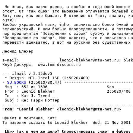
 Не знаю, как насче дзена, а вообще в годы моей юности 
отож". От "так оцэж" это выражение отличается большей к
Вот, мол, как оно бывает. В отличие от "вот, значит, ка
оцэж).

Вообще украинский язык, imho, значительно более ёмкий и
великорусский. В нем больше неопределенности, и поэтому
пор предпочитаю "Повэрнення с зiрок" сухому и однозначн
"Возвращение со звёзд". Мне кажется, что с польского на
перевести адекватно, а вот на русский без существенных 
Леонид Блехер

e-mail:                 leonid-blekher@mtu-net.ru, blek
Клуб Дискурс:  www.fom-discurs.ru

--- ifmail v.2.15dev5

 * Origin: MTU-Intel ISP (2:5020/400)

- 
SU.BOOKS
 (2:5010/30.47) -----------------------------
 Msg  : 652 из 1696                         Scn        
 From : Leonid Blekher                      2:5020/400 
 To   : Kat J. Trend                                   
 Subj : Re: Гарри Поттер                               
From: "Leonid Blekher" <leonid-blekher@mtu-net.ru>
Привет и почтение, Kat!

Ты изволил сказать to Leonid Blekher  Wed, 21 Nov 2001 
 LB>> Так в чем же дело? Спроектировать сюжет и фабулу 