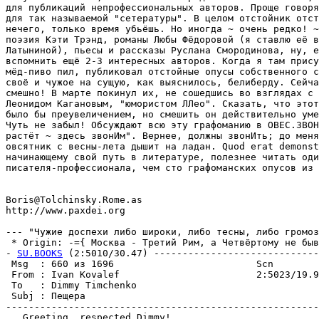
для публикаций непрофессиональных авторов. Проще говоря
для так называемой "сетературы". В целом отстойник отст
нечего, только время убьёшь. Hо иногда ~ очень редко! ~
поэзия Кэти Трэнд, романы Любы Фёдоровой (я ставлю её в
Латыниной), пьесы и рассказы Руслана Смородинова, ну, е
вспомнить ещё 2-3 интересных авторов. Когда я там прису
мёд-пиво пил, публиковал отстойные опусы собственного с
своё и чужое на сущую, как выяснилось, белиберду. Сейча
смешно! В марте покинул их, не сошедшись во взглядах с 
Леонидом Кагановым, "юмористом ЛЛео". Сказать, что этот
было бы преувеличением, но смешить он действительно уме
Чуть не забыл! Обсуждают всю эту графоманию в ОВЕС.ЗВОH
растёт ~ здесь звонИм". Вернее, должны звонИть; до меня
овсятник с весны-лета дышит на ладан. Quod erat demonst
начинающему свой путь в литературе, полезнее читать оди
писателя-профессионала, чем сто графоманских опусов из 
Boris@Tolchinsky.Rome.as

http://www.paxdei.org

--- "Чужие доспехи либо широки, либо тесны, либо громоз
 * Origin: -={ Москва - Третий Рим, а Четвёртому не быва
- 
SU.BOOKS
 (2:5010/30.47) -----------------------------
 Msg  : 660 из 1696                         Scn        
 From : Ivan Kovalef                        2:5023/19.9
 To   : Dimmy Timchenko                                
 Subj : Пещера                                         
-------------------------------------------------------
   Greeting, respected Dimmy!
