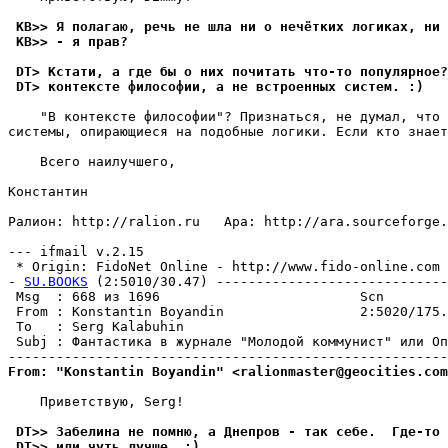
 KB>> Я полагаю, речь не шла ни о нечётких логиках, ни 
 KB>> - я прав? 
 DT> Кстати, а где бы о них почитать что-то популярное?
 DT> контексте философии, а не встроенных систем. :)
    "В контексте философии"? Признаться, не думал, что 
системы, опирающиеся на подобные логики. Если кто знает
    Всего наилучшего,

Константин

Ралион: http://ralion.ru   Ара: http://ara.sourceforge.
--- ifmail v.2.15

 * Origin: FidoNet Online - http://www.fido-online.com (
- 
SU.BOOKS
 (2:5010/30.47) -----------------------------
 Msg  : 668 из 1696                         Scn        
 From : Konstantin Boyandin                 2:5020/175.
 To   : Serg Kalabuhin                                 
 Subj : Фантастика в журнале "Молодой коммунист" или Оп
From: "Konstantin Boyandin" <ralionmaster@geocities.com
    Приветствую, Serg!

 DT>> Забелина не помню, а Днепров - так себе.  Где-то 
 DT>> или чуть лучше. :)