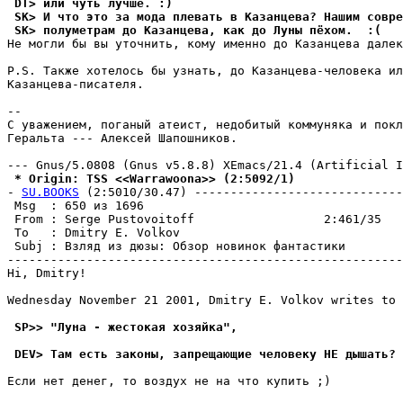
 DT> или чуть лучше. :)
 SK> И что это за мода плевать в Казанцева? Нашим совре
 SK> полуметрам до Казанцева, как до Луны пёхом.  :(
Не могли бы вы уточнить, кому именно до Казанцева далек
P.S. Также хотелось бы узнать, до Казанцева-человека ил
Казанцева-писателя.

-- 

С уважением, поганый атеист, недобитый коммуняка и покл
Геральта --- Алексей Шапошников.

 * Origin: TSS <<Warrawoona>> (2:5092/1)
- 
SU.BOOKS
 (2:5010/30.47) -----------------------------
 Msg  : 650 из 1696                                    
 From : Serge Pustovoitoff                  2:461/35   
 To   : Dmitry E. Volkov                               
 Subj : Взляд из дюзы: Обзор новинок фантастики        
-------------------------------------------------------
Hi, Dmitry!

Wednesday November 21 2001, Dmitry E. Volkov writes to 
 SP>> "Луна - жестокая хозяйка",
 DEV> Там есть законы, запрещающие человеку НЕ дышать? 
Если нет денег, то воздух не на что купить ;)
