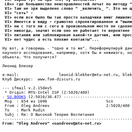
 LB>> где большинство неисправлностей лечат по методу "
 VI> Там не зpя выделено слово " _включить_ ". Это не щ
 VI> "сеть" -
 VI> если все было бы так просто наладчики вмиг лишилис
 VI> Имеется в виду - грамотно спроектированное и "выли
 VI> ни с того ни с сего в произвольном месте не сдохне
 VI> никогда, значит если оно не работает то веpоятнее 
 VI> питания или заблокирован какой-то датчик, или прос
 VI> нет чудес а есть плохие контакты"...
Ну вот, а говоришь - "одно и то же". Переформулируй дан
научного исследования, например, хотя бы и неживого, но
объекта. Что получится?

Леонид Блехер

e-mail:                 leonid-blekher@mtu-net.ru, blek
Клуб Дискурс:  www.fom-discurs.ru

--- ifmail v.2.15dev5

 * Origin: MTU-Intel ISP (2:5020/400)

- 
SU.BOOKS
 (2:5010/30.47) -----------------------------
 Msg  : 654 из 1696                         Scn        
 From : Oleg Andreev                        2:5020/400 
 To   : Mark Rudin                                     
 Subj : Re: О Высокой Теории Воспитания                
From: "Oleg Andreev" <oandreev@mtu-net.ru>