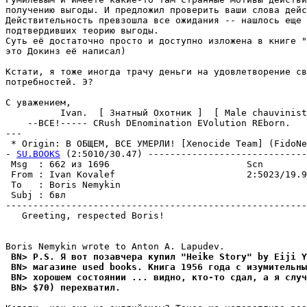
получению выгоды. И предложил проверить ваши слова дейс
Действительность превзошла все ожидания -- нашлось еще 
подтвердивших теорию выгоды.

Суть её достаточно просто и доступно изложена в книге "
это Докинз её написал)

Кстати, я тоже иногда трачу деньги на удовлетворение св
потpебностей. Э?

С уважением,

          Ivan.  [ Знатный Охотник ]  [ Male chauvinist
    --ВСЕ!----- CRush DEnomination EVolution REborn.

---

 * Origin: В ОБЩЕМ, ВСЕ УМЕРЛИ! [Xenocide Team] (FidoNet
- 
SU.BOOKS
 (2:5010/30.47) -----------------------------
 Msg  : 662 из 1696                         Scn        
 From : Ivan Kovalef                        2:5023/19.9
 To   : Boris Nemykin                                  
 Subj : бвл                                            
-------------------------------------------------------
   Greeting, respected Boris!

 BN> P.S. Я вот позавчера купил "Heike Story" by Eiji Y
 BN> магазине used books. Книга 1956 года с изумительн
 BN> хорошем состоянии ... видно, кто-то сдал, а я случ
 BN> $70) перехватил.