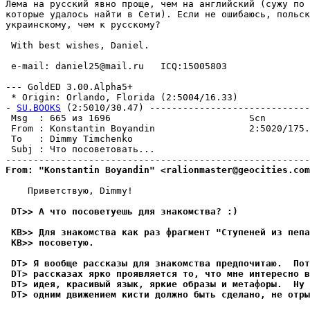
Лема на pусский явно проще, чем на английский (сужу по 
которые удалось найти в Сети). Если не ошибаюсь, польск
украинскому, чем к pусскому?

 With best wishes, Daniel.

 e-mail: daniel25@mail.ru   ICQ:15005803

--- GoldED 3.00.Alpha5+

 * Origin: Orlando, Florida (2:5004/16.33)

- 
SU.BOOKS
 (2:5010/30.47) -----------------------------
 Msg  : 665 из 1696                         Scn        
 From : Konstantin Boyandin                 2:5020/175.
 To   : Dimmy Timchenko                                
 Subj : Что посоветовать...                            
From: "Konstantin Boyandin" <ralionmaster@geocities.com
    Приветствую, Dimmy!

 DT>> А что посоветуешь для знакомства? :)
 KB>> Для знакомства как раз фрагмент "Ступеней из пепа
 KB>> посоветую.
 DT> Я вообще рассказы для знакомства предпочитаю.  Пот
 DT> рассказах ярко проявляется то, что мне интересно в
 DT> идея, красивый язык, яркие образы и метафоры.  Ну 
 DT> одним движением кисти должно быть сделано, не отры