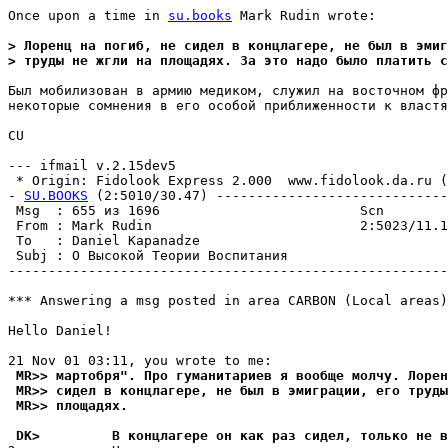
Once upon a time in 
su.books
 Mark Rudin wrote:

> Лоренц на погиб, не сидел в концлагере, не был в эмиг
> труды не жгли на площадях. За это надо было платить с
Был мобилизован в армию медиком, служил на восточном фр
некоторые сомнения в его особой приближенности к властя
CU

--- ifmail v.2.15dev5

 * Origin: Fidolook Express 2.000  www.fidolook.da.ru (2
- 
SU.BOOKS
 (2:5010/30.47) -----------------------------
 Msg  : 655 из 1696                         Scn        
 From : Mark Rudin                          2:5023/11.1
 To   : Daniel Kapanadze                               
 Subj : О Высокой Теории Воспитания                    
-------------------------------------------------------
*** Answering a msg posted in area CARBON (Local areas)
Hello Daniel!

 MR>> маpтобpя". Про гуманитариев я вообще молчу. Лорен
 MR>> сидел в концлагере, не был в эмиграции, его труды
 MR>> площадях.
 DK>         В концлагере он как раз сидел, только не в