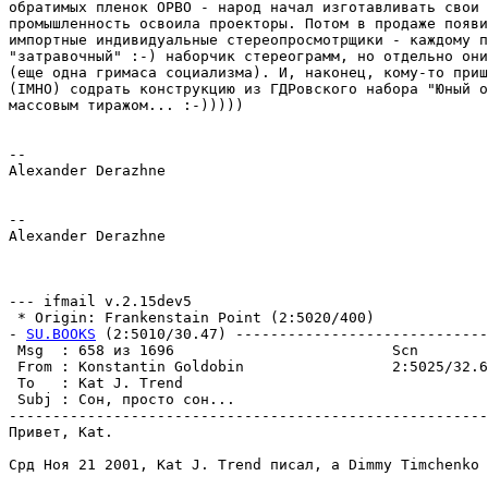
обратимых пленок ОРВО - народ начал изготавливать свои 
промышленность освоила проекторы. Потом в продаже появи
импортные индивидуальные стереопросмотрщики - каждому п
"затравочный" :-) наборчик стереограмм, но отдельно они
(еще одна гримаса социализма). И, наконец, кому-то приш
(IMHO) содрать конструкцию из ГДРовского набора "Юный о
массовым тиражом... :-)))))

--

Alexander Derazhne

--

Alexander Derazhne

--- ifmail v.2.15dev5

 * Origin: Frankenstain Point (2:5020/400)

- 
SU.BOOKS
 (2:5010/30.47) -----------------------------
 Msg  : 658 из 1696                         Scn        
 From : Konstantin Goldobin                 2:5025/32.6
 To   : Kat J. Trend                                   
 Subj : Сон, просто сон...                             
-------------------------------------------------------
Привет, Kat.

Срд Hоя 21 2001, Kat J. Trend писал, а Dimmy Timchenko 