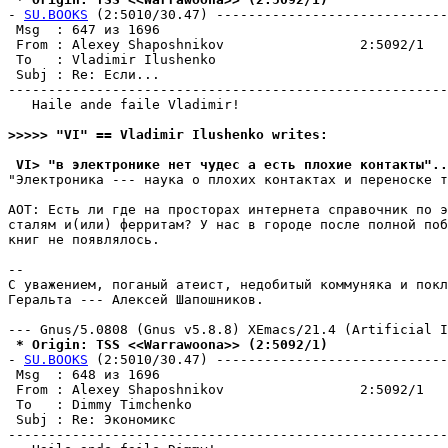
- 
SU.BOOKS
 (2:5010/30.47) -----------------------------
 Msg  : 647 из 1696                                    
 From : Alexey Shaposhnikov                 2:5092/1   
 To   : Vladimir Ilushenko                             
 Subj : Re: Если...                                    
-------------------------------------------------------
   Haile ande faile Vladimir!

>>>>> "VI" == Vladimir Ilushenko writes:
 VI> "в электронике нет чудес а есть плохие контакты"..
"Электроника --- наука о плохих контактах и переноске т
AOT: Есть ли где на просторах интернета справочник по э
сталям и(или) ферритам? У нас в городе после полной поб
книг не появлялось.

-- 

С уважением, поганый атеист, недобитый коммуняка и покл
Геральта --- Алексей Шапошников.

 * Origin: TSS <<Warrawoona>> (2:5092/1)
- 
SU.BOOKS
 (2:5010/30.47) -----------------------------
 Msg  : 648 из 1696                                    
 From : Alexey Shaposhnikov                 2:5092/1   
 To   : Dimmy Timchenko                                
 Subj : Re: Экономикс                                  
-------------------------------------------------------