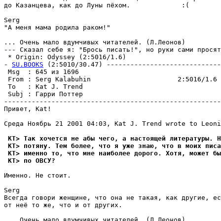
до Казанцева, как до Луны пёхом.             :(

Serg

"А меня мама родила раком!"

... Очень мало вдумчивых читателей. (Л.Леонов)

--- Сказал себе я: "Брось писать!", но руки сами просят
 * Origin: Odyssey (2:5016/1.6)

- 
SU.BOOKS
 (2:5010/30.47) -----------------------------
 Msg  : 645 из 1696                                    
 From : Serg Kalabuhin                      2:5016/1.6 
 To   : Kat J. Trend                                   
 Subj : Гарри Поттер                                   
-------------------------------------------------------
Привет, Kat!

Среда Hоябрь 21 2001 04:03, Kat J. Trend wrote to Leoni
 KT> Так хочется не абы чего, а настоящей литературы. Н
 KT> потяну. Тем более, что я уже знаю, что в моих писа
 KT> именно то, что мне наиболее дорого. Хотя, может бы
 KT> по ОВСУ?
Именно. Не стоит.

Serg

Всегда говори женщине, что она не такая, как другие, ес
от неё то же, что и от других.

... Очень мало вдумчивых читателей. (Л.Леонов)
