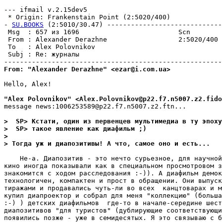
--- ifmail v.2.15dev5

 * Origin: Frankenstain Point (2:5020/400)

- 
SU.BOOKS
 (2:5010/30.47) -----------------------------
 Msg  : 657 из 1696                         Scn        
 From : Alexander Derazhne                  2:5020/400 
 To   : Alex Polovnikov                                
 Subj : Re: журналы                                    
From: "Alexander Derazhne" <ezar@i.com.ua>
Hello, Alex!

"Alex Polovnikov" <Alex.Polovnikov@p22.f7.n5007.z2.fido
message news:1006253589@p22.f7.n5007.z2.ftn...

>  SP> Кстати, один из первенцев мультимедиа в ту эпоху
>  SP> такое явление как диафильм ;)
>
> Тогда уж и диапозитивы! А что, самое оно и есть...
    Hе-а. Диапозитив - это нечто сурьезное, для научной
кино иногда показывали как в специальном просмотровом з
знакомится с ходом расследования :-)). А диафильм демок
технологичен, компактен и прост в обращении. Они выпуск
тиражами и продавались чуть-ли во всех  канцтоварах и м
купил диапроектор и собрал для меня "коллекцию" (больша
:-) ) детских диафильмов  где-то в начале-середине шест
диапозитивов "для туристов" (дублирующие соответствующи
появились позже - уже в семидесятых. Я это связываю с б