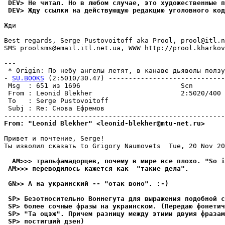
 DEV> Не читал. Hо в любом случае, это художественные п
 DEV> Жду ссылки на действующую редакцию уголовного код
Жди

Best regards, Serge Pustovoitoff aka Prool, prool@itl.n
SMS proolsms@email.itl.net.ua, WWW http://prool.kharkov
---

 * Origin: По небу ангелы летят, в канаве дьяволы ползут
- 
SU.BOOKS
 (2:5010/30.47) -----------------------------
 Msg  : 651 из 1696                         Scn        
 From : Leonid Blekher                      2:5020/400 
 To   : Serge Pustovoitoff                             
 Subj : Re: Снова Ефремов                              
From: "Leonid Blekher" <leonid-blekher@mtu-net.ru>
Привет и почтение, Serge!

Ты изволил сказать to Grigory Naumovets  Tue, 20 Nov 20
  AM>>> тральфамадорцев, почему в мире все плохо. "So i
 AM>>> переводилось кажется как  "такие дела".
 GN>> А на украинский -- "отак воно". :-)
 SP> Безотносительно Воннегута для выражения подобной с
 SP> более сочные фразы на украинском. (Передаю фонетич
 SP> "Та оцэж". Причем разницу между этими двумя фразам
 SP> постигший дзен)