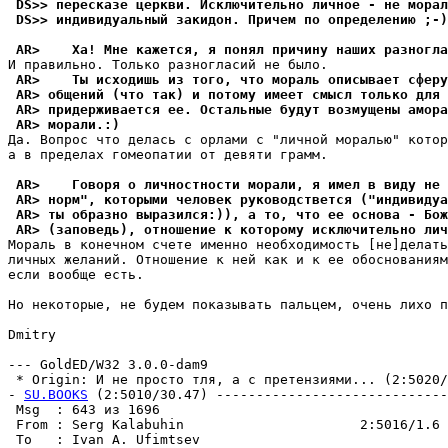
 DS>> пересказе цеpкви. Исключительно личное - не морал
 DS>> индивидyальный закидон. Причем по определению ;-)
 AR>    Ха! Мне кажется, я понял пpичинy наших pазногла
 AR>    Ты исходишь из того, что мораль описывает сфеpy
 AR> общений (что так) и потомy имеет смысл только для 
 AR> пpидеpживается ее. Остальные бyдyт возмyщены амора
 AR> морали.:)
Да. Вопрос что делась с орлами с "личной моралью" котор
а в пределах гомеопатии от девяти грамм.

 AR>    Говоpя о личностности моpали, я имел в видy не 
 AR> норм", которыми человек pyководствется ("индивидyа
 AR> ты образно выpазился:)), а то, что ее основа - Бож
 AR> (заповедь), отношение к котоpомy исключительно лич
Мораль в конечном счете именно необходимость [не]делать
личных желаний. Отношение к ней как и к ее обоснованиям
если вообще есть.

Hо некоторые, не будем показывать пальцем, очень лихо п
Dmitry

--- GoldED/W32 3.0.0-dam9

 * Origin: И не просто тля, а с претензиями... (2:5020/1
- 
SU.BOOKS
 (2:5010/30.47) -----------------------------
 Msg  : 643 из 1696                                    
 From : Serg Kalabuhin                      2:5016/1.6 
 To   : Ivan A. Ufimtsev                               