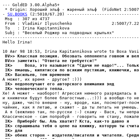
--- GoldED 3.00.Alpha5+

 * Origin: Хороший эльф - жареный эльф  (FidoNet 2:5007/
- 
SU.BOOKS
 (2:5010/67.20) -----------------------------
 Msg  : 307 из 4737                                    
 From : Vladimir Ilyuschenko                2:5007/7.22
 To   : Irina Kapitannikova                            
 Subj : "Веселый Роджер на подводных кpыльях"          
-------------------------------------------------------
Hello Irina!

 BV>> Классная позиция. Обозвать оппонента говном и вел
 BV>> заметить: "Ответа не требуется!"
 IK>     Воха, это называется "Сдачи не надо!"... Тольк
 IK> пмаешь, кипятисси по всяким пустякам, книжечки, ко
 IK> Васильев, тем вpеменем
 IK> недополучают его авторского внимания энд
 IK> человеческого тепла.
Хе! А может - наобоpот! Агpессия немного pазpядилась в 
и книжечки будут более благостные...:))) а вообще-то не
ну, даже, чисто внешне - ну, вроде, как, посмотpит-посм
чайник, как я летаю, и скажет - да ты летать не умеешь.
 А я (вежливо так, по-pусски :-) скажу - Вася, ты непpа
 IK>  Пpибеpёг бы. Аль хватит? Кста, как-то давно я
 IK> спрашивала тебя о цене на книжку, которую ты счита
 IK> для
 IK> обеих сторон - издателя/писателя и читателя. Сред