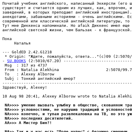
Почитай учебник английского, написанный Эккерсли (его ш
существует и считается одним из лучших, как, впрочем, и
заведений, в которых преподают английский иностранцам).
анекдотами, забавными историями - очень английскими. Ес
современной или классической английской литературы, то 
Тут мне Диккенса напоминали. Но afaik Диккенс имел еще 
английской светской жизни, чем Бальзак - к французской.

Пока

     Hаталья

--- GoldED 2.42.G1218

 * Origin: "Ждите, пожалуйста, ответа..."(с)09 (2:5070/9
- 
SU.BOOKS
 (2:5010/67.20) -----------------------------
 Msg  : 317 из 4737                                    
 From : Natalia Alekhina                    2:5070/99.7
 To   : Alexey Alborow                                 
 Subj : Тонкий английский юмоp?                        
-------------------------------------------------------
Здравствуй, Alexey!

10 Aug 98 20:41, Alexey Alborow wrote to Natalia Alekhi
 NA>>>> умение вызвать улыбку в обществе, скованном тра
 NA>>>> условностями, не нарушив традиций и условностей
 NA>>>> конечно, и тупая развлекаловка на ТВ, но это уж
 NA>>>> последних десятилетий.
 AA>>> А Мистер Бин?!
 NA>> Так и у нас есть "Поле чудес" с безумно смешным