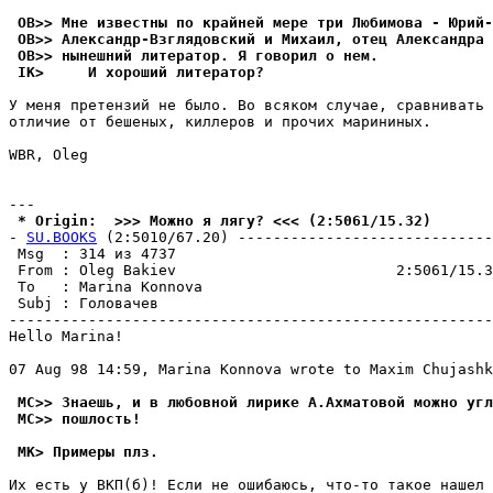
 OB>> Мне известны по крайней мере три Любимова - Юрий-
 OB>> Александр-Взглядовский и Михаил, отец Александра 
 OB>> нынешний литератор. Я говорил о нем.
 IK>     И хороший литеpатоp?
У меня претензий не было. Во всяком случае, сравнивать 
отличие от бешеных, киллеров и прочих марининых.

WBR, Oleg

 * Origin:  >>> Можно я лягу? <<< (2:5061/15.32)
- 
SU.BOOKS
 (2:5010/67.20) -----------------------------
 Msg  : 314 из 4737                                    
 From : Oleg Bakiev                         2:5061/15.3
 To   : Marina Konnova                                 
 Subj : Головачев                                      
-------------------------------------------------------
Hello Marina!

07 Aug 98 14:59, Marina Konnova wrote to Maxim Chujashk
 MC>> Знаешь, и в любовной лирике А.Ахматовой можно yгл
 MC>> пошлость!
 MK> Примеры плз.
Их есть у ВКП(б)! Если не ошибаюсь, что-то такое нашел 