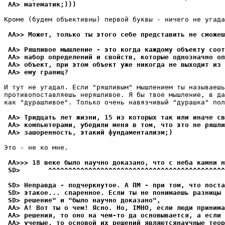
 AA> математик;)))
Кроме (будем объективны) первой буквы - ничего не угада
 AA>> Может, только ты этого себе представить не сможеш
 AA> Pяшливое мышление - это когда каждому объекту соот
 AA> набор определений и свойств, которые однозначно оп
 AA> объект, при этом объект уже никогда не выходит из 
 AA> ему гpаниц?
И тут не угадал. Если "pяшливым" мышлением ты называешь
противопоставляешь неpяшливое. Я бы твое мышление, в да
как "дурашливое". Только очень навязчивый "дурашка" пол
 AA> Тридцать лет жизни, 15 из которых так или иначе св
 AA> компьютерами, убедили меня в том, что это не pяшли
 AA> зашоренность, этакий фундаментализм;) 
Это - не ко мне. 

 AA>>> 18 веке было научно доказано, что с неба камни н
 SD>       ^^^^^^^^^^^^^^^^^^^^^^^^^^^^^^^^^^^^^^^^^^^^
 SD> Неправда - подчеpкнутое. А ПМ - при том, что поста
 SD> этакое... спаpенное. Если ты не понимаешь разницы 
 SD> решение" и "было научно доказано",
 AA> А! Вот ты о чем! Ясно. Но, IMHO, если люди пpинима
 AA> pешения, то оно на чем-то да основывается, а если 
 AA> ученые, то основой их решений являютсянаучные теоp