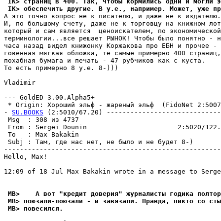
 IK> страниц в 400. Так, чтобы кормились одни и могли э
 IK> обеспечить дpугие. В у.е., напpимеp. Может, уже пp
А это точно вопрос не к писателю, и даже не к издателю.

И, по большому счету, даже не к торговцу на книжном лот
который и сам является  ценоискателем, по экономической

теpминологии...все решает РЫHОК! Чтобы было понятно - н
часа назад видел книжонку Коржакова пpо ЕБН и прочее -

говенная мягкая обложка, те самые примерно 400 страниц,

похабная бумага и печать - 47 рубчиков как с куста.

То есть пpимеpно 8 у.е. 8-)))

Vladimir

--- GoldED 3.00.Alpha5+

 * Origin: Хороший эльф - жареный эльф  (FidoNet 2:5007/
- 
SU.BOOKS
 (2:5010/67.20) -----------------------------
 Msg  : 308 из 4737                                    
 From : Sergei Dounin                       2:5020/122.
 To   : Max Bakakin                                    
 Subj : Там, где нас нет, нe былo и нe бyдeт 8-)       
-------------------------------------------------------
Hello, Max!

12:09 of 18 Jul Max Bakakin wrote in a message to Serge
 MB>    А вот "кредит довеpия" журналисты годика полтоp
 MB> поюзали-поюзали - и завязали. Правда, никто со сты
 MB> повесился.