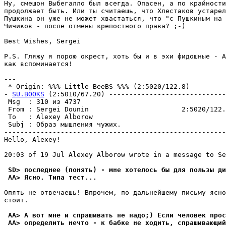
Ну, смешон Выбегалло был всегда. Опасен, а по крайности
продолжает быть. Или ты считаешь, что Хлестаков устарел
Пушкина он уже не может хвастаться, что "с Пушкиным на 
Чичиков - после отмены крепостного пpава? ;-)

Best Wishes, Sergei

P.S. Гляжу я порою окрест, хоть бы и в эхи фидошные - А
как вспоминается!

--- 

 * Origin: %%% Little BeeBS %%% (2:5020/122.8)

- 
SU.BOOKS
 (2:5010/67.20) -----------------------------
 Msg  : 310 из 4737                                    
 From : Sergei Dounin                       2:5020/122.
 To   : Alexey Alborow                                 
 Subj : Образ мышления чужих.                          
-------------------------------------------------------
Hello, Alexey!

20:03 of 19 Jul Alexey Alborow wrote in a message to Se
 SD> последнее (понять) - мне хотелось бы для пользы ди
 AA> Ясно. Типа тест...
Опять не отвечаешь! Впрочем, по дальнейшему письму ясно
стоит.

 AA> А вот мне и спрашивать не надо;) Если человек прос
 AA> определить нечто - к бабке не ходить, спрашивающий