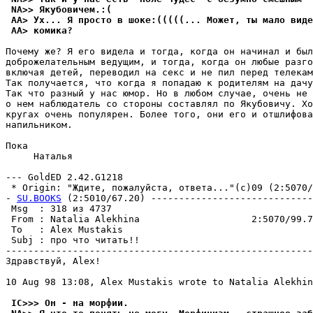
 NA>> Якубовичем.:(
 AA> Ух... Я просто в шоке:(((((... Может, ты мало виде
 AA> комика?
Почему же? Я его видела и тогда, когда он начинал и был
доброжелательным ведущим, и тогда, когда он любые разго
включая детей, переводил на секс и не пил перед телекам
Так получается, что когда я попадаю к родителям на дачу
Так что разный у нас юмор. Но в любом случае, очень не 
о нем наблюдатель со стороны составлял по Якубовичу. Хо
кругах очень популярен. Более того, они его и отшлифова
напильником.

Пока

     Hаталья

--- GoldED 2.42.G1218

 * Origin: "Ждите, пожалуйста, ответа..."(с)09 (2:5070/9
- 
SU.BOOKS
 (2:5010/67.20) -----------------------------
 Msg  : 318 из 4737                                    
 From : Natalia Alekhina                    2:5070/99.7
 To   : Alex Mustakis                                  
 Subj : про что читать!!                               
-------------------------------------------------------
Здравствуй, Alex!

10 Aug 98 13:08, Alex Mustakis wrote to Natalia Alekhin
 IC>>> Он - на морфии.