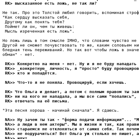
 RK> высказанное есть ложь, не так ли?
Не так. Про это Толстой любил говорить, вспоминая строф
"Как сердцу высказать себя,

 Другому как понять тебя?

 Поймет ли он, чем ты живешь:

 Мысль изреченная есть ложь".

Но ложь лишь в том смысле IMHO, что словами чувство не 
Другой не сможет почувствовать то же, каким соловьем ни
бледная тень переживаний. Но так вот чтобы ложь в значе
обман" - нет.

 RK>> Конкретно на меня - нет. Ну и я не буду нападать 
 RK>> _конкретную_ личность, я "просто" буду провоциров
 RK>> кто и попадётся.
 NA>> Что-то я не поняла. Провоцируй, если хочешь.
 RK> Что Ольга и делает, а потом с полным правом ты зая
 RK> ни на кого не нападала, а мы все сами "попались", 
 RK> отвечать на её письма.
"Эта песня хороша - начинай сначала". Я сдаюсь.

 NA>> Ну зачем ты так - "форма подачи информации"... "М
 NA>> а люди в нем актеры". Мы в жизни и так, как прави
 NA>> стараемся не отклоняться от самих себя. Так почем
 NA>> не подурачиться? Вот Ольга уж столько не пишет, а
 NA>> идут...