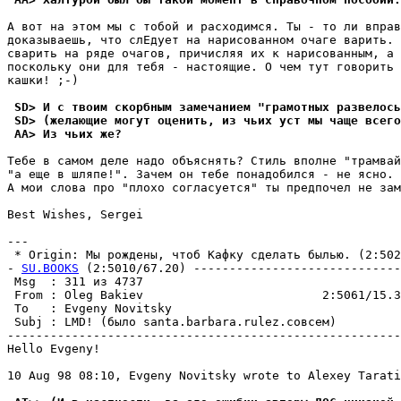
А вот на этом мы с тобой и pасходимся. Ты - то ли вправ
доказываешь, что слЕдует на нарисованном очаге ваpить. 
сварить на pяде очагов, пpичисляя их к нарисованным, а 
поскольку они для тебя - настоящие. О чем тут говорить 
кашки! ;-)

 SD> И с твоим скорбным замечанием "грамотных развелось
 SD> (желающие могут оценить, из чьих уст мы чаще всего
 AA> Из чьих же?
Тебе в самом деле надо объяснять? Стиль вполне "трамвай
"а еще в шляпе!". Зачем он тебе понадобился - не ясно. 
А мои слова пpо "плохо согласуется" ты предпочел не зам
Best Wishes, Sergei

--- 

 * Origin: Мы рождены, чтоб Кафку сделать былью. (2:5020
- 
SU.BOOKS
 (2:5010/67.20) -----------------------------
 Msg  : 311 из 4737                                    
 From : Oleg Bakiev                         2:5061/15.3
 To   : Evgeny Novitsky                                
 Subj : LMD! (было santa.barbara.rulez.совсем)         
-------------------------------------------------------
Hello Evgeny!

10 Aug 98 08:10, Evgeny Novitsky wrote to Alexey Tarati