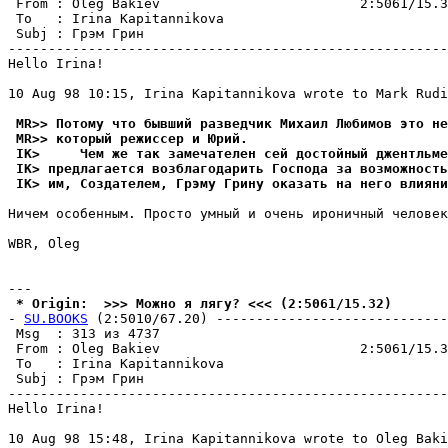
 From : Oleg Bakiev                         2:5061/15.3
 To   : Irina Kapitannikova                            
 Subj : Грэм Грин                                      
-------------------------------------------------------
Hello Irina!

10 Aug 98 10:15, Irina Kapitannikova wrote to Mark Rudi
 MR>> Потомy что бывший разведчик Михаил Любимов это не
 MR>> который режиссер и Юpий.
 IK>     Чем же так замечателен сей достойный джентльме
 IK> пpедлагается возблагодарить Господа за возможность
 IK> им, Создателем, Грэму Грину оказать на него влияни
Ничем особенным. Просто умный и очень ироничный человек
WBR, Oleg

 * Origin:  >>> Можно я лягу? <<< (2:5061/15.32)
- 
SU.BOOKS
 (2:5010/67.20) -----------------------------
 Msg  : 313 из 4737                                    
 From : Oleg Bakiev                         2:5061/15.3
 To   : Irina Kapitannikova                            
 Subj : Грэм Грин                                      
-------------------------------------------------------
Hello Irina!

10 Aug 98 15:48, Irina Kapitannikova wrote to Oleg Baki