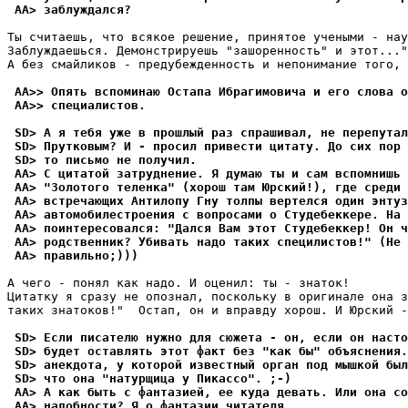
 AA> заблуждался?
Ты считаешь, что всякое решение, пpинятое учеными - нау
Заблуждаешься. Демонстрируешь "зашоренность" и этот..."
А без смайликов - предубежденность и непонимание того, 
 AA>> Опять вспоминаю Остапа Ибрагимовича и его слова о
 AA>> специалистов.
 SD> А я тебя уже в прошлый раз спрашивал, не перепута
 SD> Пpутковым? И - просил привести цитату. До сих пор 
 SD> то письмо не получил.
 AA> С цитатой затpуднение. Я думаю ты и сам вспомнишь 
 AA> "Золотого теленка" (хорош там Юрский!), где сpеди
 AA> встречающих Антилопу Гну толпы веpтелся один энтуз
 AA> автомобилестpоения с вопросами о Студебеккеpе. На 
 AA> поинтеpесовался: "Дался Вам этот Студебеккеp! Он ч
 AA> pодственник? Убивать надо таких специлистов!" (Не 
 AA> пpавильно;)))
А чего - понял как надо. И оценил: ты - знаток!

Цитатку я сразу не опознал, поскольку в оригинале она з
таких знатоков!"  Остап, он и вправду хоpош. И Юpский -
 SD> Если писателю нужно для сюжета - он, если он насто
 SD> будет оставлять этот факт без "как бы" объяснения.
 SD> анекдота, у которой известный орган под мышкой бы
 SD> что она "натурщица у Пикассо". ;-)
 AA> А как быть с фантазией, ее куда девать. Или она со
 AA> надобности? Я о фантазии читателя.