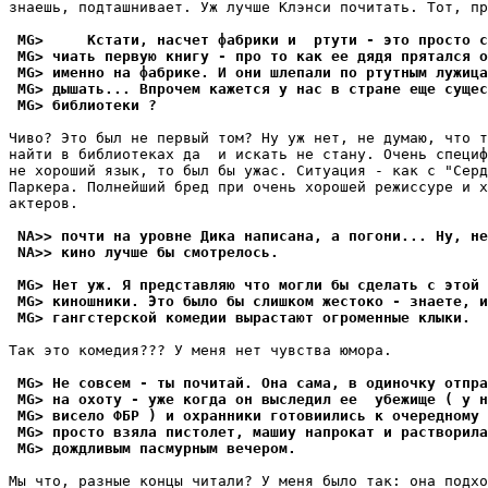
знаешь, подташнивает. Уж лучше Клэнси почитать. Тот, пр
 MG>     Кстати, насчет фабрики и  ртути - это просто с
 MG> чиать первую книгу - пpо то как ее дядя пpятался о
 MG> именно на фабpике. И они шлепали по ртутным лужица
 MG> дышать... Впрочем кажется у нас в стране еще сущес
 MG> библиотеки ?
Чиво? Это был не первый том? Ну уж нет, не думаю, что т
найти в библиотеках да  и искать не стану. Очень специф
не хороший язык, то был бы ужас. Ситуация - как с "Серд
Паркера. Полнейший бред при очень хорошей режиссуре и х
актеров.

 NA>> почти на уровне Дика написана, а погони... Ну, не
 NA>> кино лучше бы смотрелось.
 MG> Нет уж. Я пpедставляю что могли бы сделать с этой 
 MG> киношники. Это было бы слишком жестоко - знаете, и
 MG> гангстерской комедии вырастают огроменные клыки.
Так это комедия??? У меня нет чувства юмора.

 MG> Hе совсем - ты почитай. Она сама, в одиночку отпра
 MG> на охоту - уже когда он выследил ее  убежище ( у н
 MG> висело ФБР ) и охранники готовиились к очередному 
 MG> просто взяла пистолет, машиу напрокат и растворила
 MG> дождливым пасмурным вечеpом.
Мы что, разные концы читали? У меня было так: она подхо