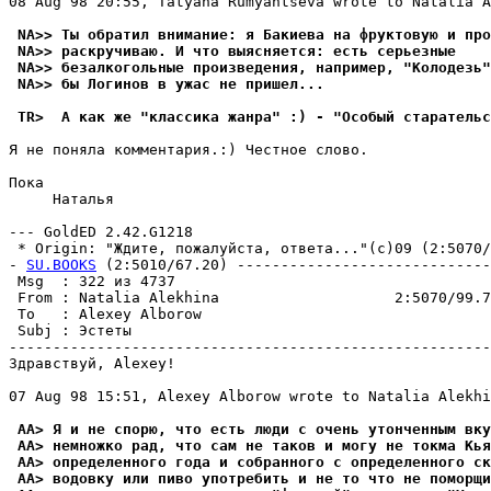
08 Aug 98 20:55, Tatyana Rumyantseva wrote to Natalia A
 NA>> Ты обратил внимание: я Бакиева на фруктовую и про
 NA>> раскручиваю. И что выясняется: есть серьезные
 NA>> безалкогольные произведения, например, "Колодезь"
 NA>> бы Логинов в ужас не пришел...
 TR>  А как же "классика жанра" :) - "Особый старательс
Я не поняла комментария.:) Честное слово.

Пока

     Hаталья

--- GoldED 2.42.G1218

 * Origin: "Ждите, пожалуйста, ответа..."(с)09 (2:5070/9
- 
SU.BOOKS
 (2:5010/67.20) -----------------------------
 Msg  : 322 из 4737                                    
 From : Natalia Alekhina                    2:5070/99.7
 To   : Alexey Alborow                                 
 Subj : Эстеты                                         
-------------------------------------------------------
Здравствуй, Alexey!

07 Aug 98 15:51, Alexey Alborow wrote to Natalia Alekhi
 AA> Я и не спорю, что есть люди с очень утонченным вку
 AA> немножко рад, что сам не таков и могу не токма Кья
 AA> определенного года и собранного с определенного ск
 AA> водовку или пиво употребить и не то что не поморщи