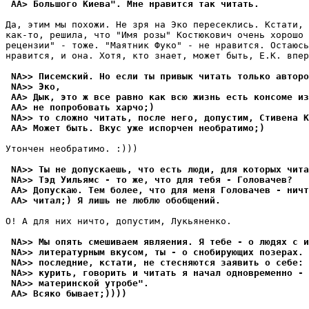
 AA> Большого Киева". Мне нравится так читать.
Да, этим мы похожи. Не зря на Эко пересеклись. Кстати, 
как-то, решила, что "Имя розы" Костюкович очень хорошо 
рецензии" - тоже. "Маятник Фуко" - не нравится. Остаюсь
нравится, и она. Хотя, кто знает, может быть, Е.К. впер
 NA>> Писемский. Но если ты привык читать только авторо
 NA>> Эко,
 AA> Дык, это ж все равно как всю жизнь есть консоме из
 AA> не попробовать харчо;)
 NA>> то сложно читать, после него, допустим, Стивена К
 AA> Может быть. Вкус уже испорчен необратимо;)
Утончен необратимо. :)))

 NA>> Ты не допускаешь, что есть люди, для которых чита
 NA>> Тэд Уильямс - то же, что для тебя - Головачев?
 AA> Допускаю. Тем более, что для меня Головачев - ничт
 AA> читал;) Я лишь не люблю обобщений.
О! А для них ничто, допустим, Лукьяненко.

 NA>> Мы опять смешиваем являения. Я тебе - о людях с и
 NA>> литературным вкусом, ты - о снобирующих позерах. 
 NA>> последние, кстати, не стесняются заявить о себе: 
 NA>> курить, говорить и читать я начал одновременно - 
 NA>> материнской утробе".
 AA> Всяко бывает;))))