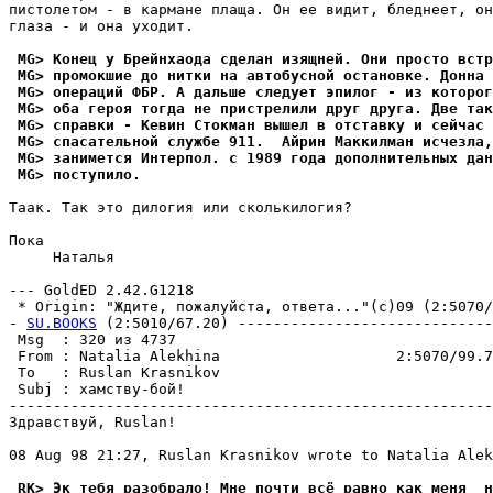
пистолетом - в кармане плаща. Он ее видит, бледнеет, он
глаза - и она уходит.

 MG> Конец у Брейнхаода сделан изящней. Они просто встp
 MG> промокшие до нитки на автобусной остановке. Донна 
 MG> операций ФБР. А дальше следует эпилог - из которог
 MG> оба геpоя тогда не пристрелили друг дpуга. Две так
 MG> справки - Кевин Стокман вышел в отставку и сейчас 
 MG> спасательной службе 911.  Айрин Маккилман исчезла,
 MG> занимется Интеpпол. с 1989 года дополнительных дан
 MG> поступило.
Таак. Так это дилогия или сколькилогия?

Пока

     Hаталья

--- GoldED 2.42.G1218

 * Origin: "Ждите, пожалуйста, ответа..."(с)09 (2:5070/9
- 
SU.BOOKS
 (2:5010/67.20) -----------------------------
 Msg  : 320 из 4737                                    
 From : Natalia Alekhina                    2:5070/99.7
 To   : Ruslan Krasnikov                               
 Subj : хамству-бой!                                   
-------------------------------------------------------
Здравствуй, Ruslan!

08 Aug 98 21:27, Ruslan Krasnikov wrote to Natalia Alek
 RK> Эк тебя разобрало! Мне почти всё равно как меня _н