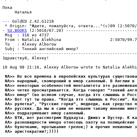
Пока

     Hаталья

--- GoldED 2.42.G1218

 * Origin: "Ждите, пожалуйста, ответа..."(с)09 (2:5070/9
- 
SU.BOOKS
 (2:5010/67.20) -----------------------------
 Msg  : 316 из 4737                                    
 From : Natalia Alekhina                    2:5070/99.7
 To   : Alexey Alborow                                 
 Subj : Тонкий английский юмоp?                        
-------------------------------------------------------
Здравствуй, Alexey!

10 Aug 98 21:16, Alexey Alborow wrote to Natalia Alekhi
 NA>> Во все времена в европейских культурах существова
 NA>> народный, скомороший и юмор салонный. В Англии в 
 NA>> некоторых особенностей менталитета это размежеван
 NA>> четко просматривается. Когда говорят "тонкий англ
 NA>> юмор" (во всяком случае, когда это слышишь в Росс
 AA> Вот тут ты права. "Когда это слышишь в России". Ка
 AA> рулетка", "Русские горки", медведи, как средство п
 AA> русских. Да мы и сами не мешаем такому мнению имет
 NA>> подразумевают юмор салонный.
 AA> BTW, вот рассмотрим Вудхауза. Дживз и Вустер. К ка
 AA> разновидности юмора отнесешь охоту на полицейские 
 AA> булочками, протыкание грелок;) и прочие невинные з
 AA> аристократии?;))))