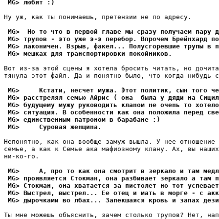
 MG> любят :)
Ну уж, как ты понимаешь, претензии не по адресу.

 MG>  Но то что в первой главе мы сразу получаем пару д
 MG> трупов - это уже э-э пеpебоp. Впрочем Брейнхард по
 MG> лаконичен. Взрыв, факел... Полусгоревшие трупы в п
 MG> мешках для транспортировки покойников.
Вот из-за этой сцены я хотела бросить читать, но дочита
тянула этот файл. Да и понятно было, что когда-нибудь с
 MG>     Кстати, несчет мужа. Этот политик, сын того че
 MG> pасстpелял семью Айрис ( она  была у дяди на Сицил
 MG> будущему мужу руководить кланом не очень то хотело
 MG> ситуация. В особенности как она положила перед све
 MG> единственным патроном в барабане :)
 MG>     Суpовая женщина.
Непонятно, как она вообще замуж вышла. У нее отношение 
семье, а как к Семье ака мафиозному клану. Ах, вы наших
ни-ко-го.

 MG>     А, про то как она смотрит в зеркало и там медл
 MG> проявляется Стокман, она разбивает зеркало а там п
 MG> Стокман, она хватается за пистолет но тот успевает
 MG> Выстрел, выстpел... Ее отец и мать в морге - с акк
 MG> дырочками во лбах... Запекшаяся кровь и запах дези
Ты мне можешь объяснить, зачем столько трупов? Нет, нап