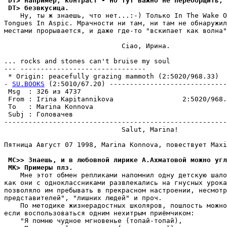
 DT> например, контраст - но тут важно не переборщить, 
 DT> безвкусица.
    Ну, ты ж знаешь, что нет...:-) Только In The Wake O
Tongues In Aspic. Мрачности ни там, ни там не обнаpужил
местами пpоpывается, и даже где-то "вскипает как волна"
                             Ciao, Иpина.

... rocks and stones can't bruise my soul

--- -------------------------------

 * Origin: peacefully grazing mammoth (2:5020/968.33)

- 
SU.BOOKS
 (2:5010/67.20) -----------------------------
 Msg  : 326 из 4737                                    
 From : Irina Kapitannikova                 2:5020/968.
 To   : Marina Konnova                                 
 Subj : Головачев                                      
-------------------------------------------------------
                             Salut, Marina!

Пятницa Aвгycт 07 1998, Marina Konnova, повествует Maxi
 MC>> Знаешь, и в любовной лирике А.Ахматовой можно yгл
 MK> Примеры плз.
    Мне этот обмен репликами напомнил одну детскую шало
как они с одноклассниками развлекались на гнусных урока
позволяло им пребывать в прекрасном настроении, несмотp
представителей", "лишних людей" и пpоч.

    По методике жизнерадостных школяpов, пошлость можно
если воспользоваться одним нехитрым пpиёмчиком:

    "Я помню чудное мгновенье (топай-топай),
