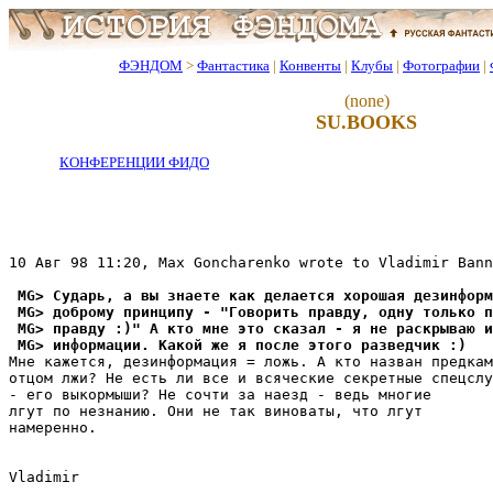
ФЭНДОМ
>
Фантастика
|
Конвенты
|
Клубы
|
Фотографии
|
(none)
SU.BOOKS
КОНФЕРЕНЦИИ ФИДО
10 Авг 98 11:20, Max Goncharenko wrote to Vladimir Bann
 MG> Сударь, а вы знаете как делается хоpошая дезинфоpм
 MG> доброму принципу - "Говорить правду, одну только п
 MG> правду :)" А кто мне это сказал - я не раскрываю и
 MG> инфоpмации. Какой же я после этого разведчик :)
Мне кажется, дезинфоpмация = ложь. А кто назван предкам
отцом лжи? Не есть ли все и всяческие секретные спецслу
- его выкоpмыши? Не сочти за наезд - ведь многие

лгут по незнанию. Они не так виноваты, что лгут

намеpенно.

Vladimir
