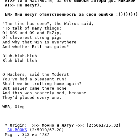
 AT>> (И в частности, за его ошибки авторы ДОС никакой 
 AT>> не несут).
 EN> Они несут ответственность за свои ошибки :))))))))
"The time has come", the Walrus said,

"To talk of many things:

Of DOS and OS and PkZip,

Of cleverest strong pigs

And why that Win is everythere

And whether Bill has gates"

Bluh-bluh-bluh

Bluh-bluh-bluh

O Hackers, said the Moderat

You've had a pleasant run!

Shall we be trotting home again?

But answer came there none

And this was scarcely odd, because

They'd plused every one.

WBR, Oleg

 * Origin:  >>> Можно я лягу? <<< (2:5061/15.32)
- 
SU.BOOKS
 (2:5010/67.20) -----------------------------
 Msg  : 312 из 4737                                    