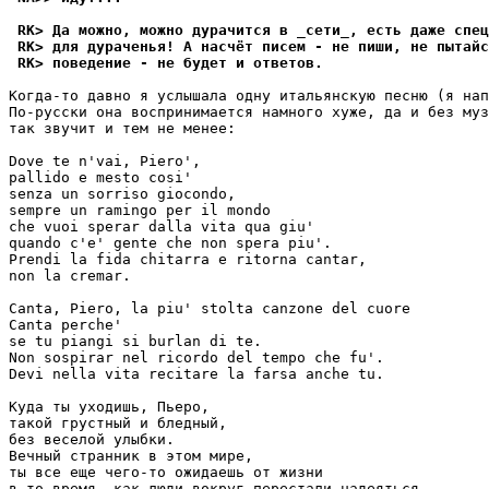
 RK> Да можно, можно дурачится в _сети_, есть даже спец
 RK> для дураченья! А насчёт писем - не пиши, не пытайс
 RK> поведение - не будет и ответов.
Когда-то давно я услышала одну итальянскую песню (я нап
По-русски она воспринимается намного хуже, да и без муз
так звучит и тем не менее:

Dove te n'vai, Piero',

pallido e mesto cosi'

senza un sorriso giocondo,

sempre un ramingo per il mondo

che vuoi sperar dalla vita qua giu'

quando c'e' gente che non spera piu'.

Prendi la fida chitarra e ritorna cantar,

non la cremar.

Canta, Piero, la piu' stolta canzone del cuore

Canta perche'

se tu piangi si burlan di te.

Non sospirar nel ricordo del tempo che fu'.

Devi nella vita recitare la farsa anche tu.

Куда ты уходишь, Пьеро,

такой грустный и бледный,

без веселой улыбки.

Вечный странник в этом мире,

ты все еще чего-то ожидаешь от жизни

в то время, как люди вокруг перестали надеяться.
