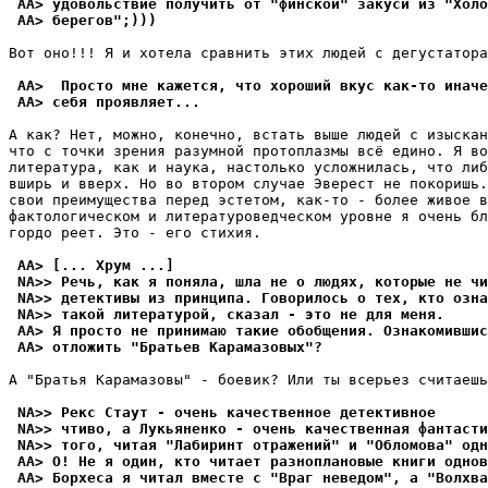
 AA> удовольствие получить от "финской" закуси из "Холо
 AA> берегов";)))
Вот оно!!! Я и хотела сравнить этих людей с дегустатора
 AA>  Просто мне кажется, что хороший вкус как-то иначе
 AA> себя проявляет...
А как? Нет, можно, конечно, встать выше людей с изыскан
что с точки зрения разумной протоплазмы всё едино. Я во
литература, как и наука, настолько усложнилась, что либ
вширь и вверх. Но во втором случае Эверест не покоришь.
свои преимущества перед эстетом, как-то - более живое в
фактологическом и литературоведческом уровне я очень бл
гордо реет. Это - его стихия.

 AA> [... Хрум ...]
 NA>> Речь, как я поняла, шла не о людях, которые не чи
 NA>> детективы из принципа. Говорилось о тех, кто озна
 NA>> такой литературой, сказал - это не для меня.
 AA> Я просто не принимаю такие обобщения. Ознакомившис
 AA> отложить "Братьев Карамазовых"?
А "Братья Карамазовы" - боевик? Или ты всерьез считаешь
 NA>> Рекс Стаут - очень качественное детективное
 NA>> чтиво, а Лукьяненко - очень качественная фантасти
 NA>> того, читая "Лабиринт отражений" и "Обломова" одн
 AA> О! Не я один, кто читает разноплановые книги однов
 AA> Борхеса я читал вместе с "Враг неведом", а "Волхва