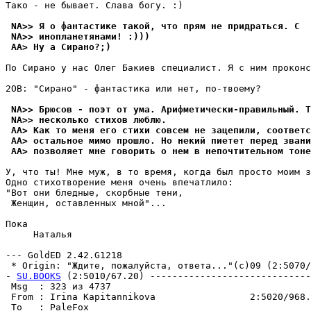
Тако - не бывает. Слава богу. :)

 NA>> Я о фантастике такой, что прям не придраться. С
 NA>> инопланетянами! :)))
 AA> Ну а Сирано?;)
По Сирано у нас Олег Бакиев специалист. Я с ним проконс
2OB: "Сирано" - фантастика или нет, по-твоему?

 NA>> Брюсов - поэт от ума. Арифметически-правильный. Т
 NA>> несколько стихов люблю.
 AA> Как то меня его стихи совсем не зацепили, соответс
 AA> остальное мимо прошло. Но некий пиетет перед звани
 AA> позволяет мне говорить о нем в непочтительном тоне
У, что ты! Мне муж, в то время, когда был просто моим з
Одно стихотворение меня очень впечатлило:

"Вот они бледные, скорбные тени,

 Женщин, оставленных мной"...

Пока

     Hаталья

--- GoldED 2.42.G1218

 * Origin: "Ждите, пожалуйста, ответа..."(с)09 (2:5070/9
- 
SU.BOOKS
 (2:5010/67.20) -----------------------------
 Msg  : 323 из 4737                                    
 From : Irina Kapitannikova                 2:5020/968.
 To   : PaleFox                                        