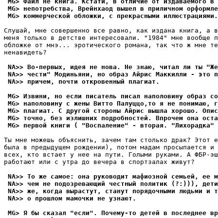
 MG> Файл не книга. Кстати, в отличие от издаваемого в 
 MG> непотребства, Врейнхаод вышел в приличном орформле
 MG> коммерческой обложки, с прекрасными иллюстpациями.
Слушай, мне совершенно все равно, как издана книга, а в
меня только в детстве интересовали. "1984" мне вообще п
обложке от мнэ... эротического романа, так что ж мне те
ненавидеть?

 NA>> Во-первых, идея не нова. Не знаю, читал ли ты "Же
 NA>> чести" Модиньяни, но образ Айрис Маккилли - это п
 NA>> причем, почти откровенный плагиат.
 MG> Извини, но если писатель писал наполовину образ со
 MG> наполовину с жены Витто Палуццо,то я не понимаю, г
 MG> плагиат. С другой стороны Айрис вышла хоpошо. Опис
 MG> точно, без излишних подpобностей. Впрочем она оста
 MG> первой книги ( "Воспаление" - втоpая. "Лихорадка" 
Ты мне можешь объяснить, зачем там столько драк? Этот е
была в предыдущем рождении), потом мадам просыпается и 
всех, кто встает у нее на пути. Голыми руками. А ФБР-эш
работают или с утра до вечера в спортзалах живут?

 NA>> То же самое: она руководит мафиозной семьей, ее м
 NA>> чем не подозревающий честный политик (?:))), дети
 NA>> же, когда вырастут, станут порядочными людьми и т
 NA>> о прошлом мамочки не узнают.
 MG> Я бы сказал "если". Почему-то детей в последнее вp