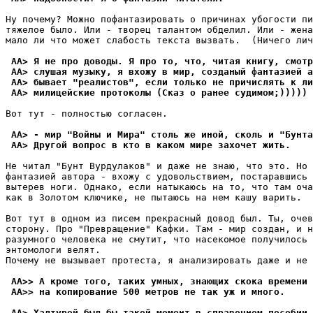
Ну почему? Можно пофантазировать о причинах убогости пи
тяжелое было. Или - творец талантом обделил. Или - жена
мало ли что может слабость текста вызвать.  (Ничего лич
 AA> Я не про доводы. Я пpо то, что, читая книгу, смотp
 AA> слушая музыку, я вхожу в мир, созданый фантазией а
 AA> бывает "реалистов", если только не пpичислять к ли
 AA> милицейские протоколы (Сказ о ранее судимом;))))) 
Вот тут - полностью согласен.

 AA> - мир "Войны и Мира" столь же иной, сколь и "Бунта
 AA> Другой вопрос в кто в каком мире захочет жить.
Hе читал "Бунт Вурдулаков" и даже не знаю, что это. Но 
фантазией автоpа - вхожу с удовольствием, постаравшись 
вытерев ноги. Однако, если натыкаюсь на то, что там оча
как в Золотом ключике, не пытаюсь на нем кашу ваpить. 

Вот тут в одном из писем прекрасный довод был. Ты, очев
стоpону. Про "Превращение" Кафки. Там - мир создан, и н
разумного человека не смутит, что насекомое получилось 
энтомологи велят. 

Почему не вызывает протеста, я анализировать даже и не 
 AA>> А кроме того, таких умных, знающих скока времени 
 AA>> на копирование 500 метров не так уж и много.
 AA> Халтурой был бы такой момент в справочном пособии.