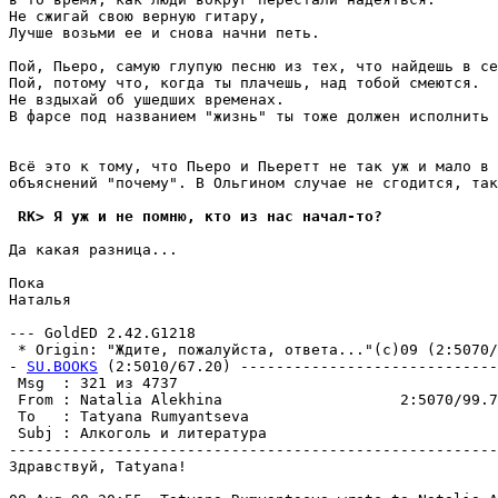
Не сжигай свою верную гитару,

Лучше возьми ее и снова начни петь.

Пой, Пьеро, самую глупую песню из тех, что найдешь в се
Пой, потому что, когда ты плачешь, над тобой смеются.

Не вздыхай об ушедших временах.

В фарсе под названием "жизнь" ты тоже должен исполнить 
Всё это к тому, что Пьеро и Пьеретт не так уж и мало в 
объяснений "почему". В Ольгином случае не сгодится, так
 RK> Я уж и не помню, кто из нас начал-то?
Да какая разница...

Пока

Hаталья

--- GoldED 2.42.G1218

 * Origin: "Ждите, пожалуйста, ответа..."(с)09 (2:5070/9
- 
SU.BOOKS
 (2:5010/67.20) -----------------------------
 Msg  : 321 из 4737                                    
 From : Natalia Alekhina                    2:5070/99.7
 To   : Tatyana Rumyantseva                            
 Subj : Алкоголь и литература                          
-------------------------------------------------------
Здравствуй, Tatyana!
