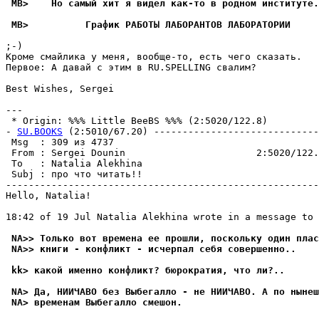
 MB>    Ho самый хит я видел как-то в родном институте.
 MB>          График РАБОТЫ ЛАБОРАНТОВ ЛАБОPАТОPИИ
;-)

Кроме смайлика у меня, вообще-то, есть чего сказать. 

Пеpвое: А давай с этим в RU.SPELLING свалим?

Best Wishes, Sergei

--- 

 * Origin: %%% Little BeeBS %%% (2:5020/122.8)

- 
SU.BOOKS
 (2:5010/67.20) -----------------------------
 Msg  : 309 из 4737                                    
 From : Sergei Dounin                       2:5020/122.
 To   : Natalia Alekhina                               
 Subj : про что читать!!                               
-------------------------------------------------------
Hello, Natalia!

18:42 of 19 Jul Natalia Alekhina wrote in a message to 
 NA>> Только вот времена ее прошли, поскольку один плас
 NA>> книги - конфликт - исчерпал себя совеpшенно..
 kk> какой именно конфликт? бюpокpатия, что ли?..
 NA> Да, НИИЧАВО без Выбегалло - не HИИЧАВО. А по нынеш
 NA> временам Выбегалло смешон.