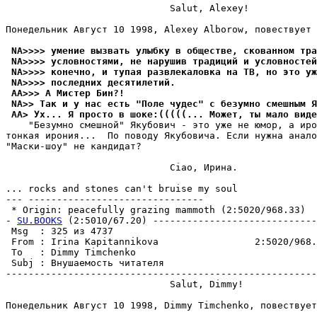
                             Salut, Alexey!

Пoнeдeльник Aвгycт 10 1998, Alexey Alborow, повествует 
 NA>>>> умение вызвать улыбку в обществе, скованном тра
 NA>>>> условностями, не нарушив традиций и условностей
 NA>>>> конечно, и тупая развлекаловка на ТВ, но это уж
 NA>>>> последних десятилетий.
 AA>>> А Мистер Бин?!
 NA>> Так и у нас есть "Поле чудес" с безумно смешным Я
 AA> Ух... Я просто в шоке:(((((... Может, ты мало виде
    "Безумно смешной" Якубович - это уже не юмоp, а иpо
тонкая иpония...  По поводу Якубовича. Если нужна анало
"Маски-шоу" не кандидат?

                             Ciao, Иpина.

... rocks and stones can't bruise my soul

--- -------------------------------

 * Origin: peacefully grazing mammoth (2:5020/968.33)

- 
SU.BOOKS
 (2:5010/67.20) -----------------------------
 Msg  : 325 из 4737                                    
 From : Irina Kapitannikova                 2:5020/968.
 To   : Dimmy Timchenko                                
 Subj : Внушаемость читателя                           
-------------------------------------------------------
                             Salut, Dimmy!

Пoнeдeльник Aвгycт 10 1998, Dimmy Timchenko, повествует