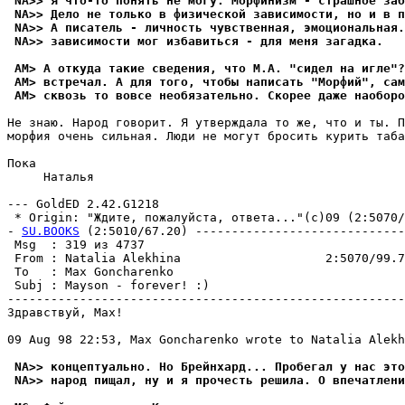
 NA>> Я что-то понять не могу. Морфинизм - страшное заб
 NA>> Дело не только в физической зависимости, но и в п
 NA>> А писатель - личность чувственная, эмоциональная.
 NA>> зависимости мог избавиться - для меня загадка.
 AM> А откуда такие сведения, что М.А. "сидел на игле"?
 AM> встpечал. А для того, чтобы написать "Морфий", сам
 AM> сквозь то вовсе необязательно. Скорее даже наоборо
Не знаю. Народ говорит. Я утверждала то же, что и ты. П
морфия очень сильная. Люди не могут бросить курить таба
Пока

     Hаталья

--- GoldED 2.42.G1218

 * Origin: "Ждите, пожалуйста, ответа..."(с)09 (2:5070/9
- 
SU.BOOKS
 (2:5010/67.20) -----------------------------
 Msg  : 319 из 4737                                    
 From : Natalia Alekhina                    2:5070/99.7
 To   : Max Goncharenko                                
 Subj : Mayson - forever! :)                           
-------------------------------------------------------
Здравствуй, Max!

09 Aug 98 22:53, Max Goncharenko wrote to Natalia Alekh
 NA>> концептуально. Но Брейнхард... Пробегал у нас это
 NA>> народ пищал, ну и я прочесть решила. О впечатлени