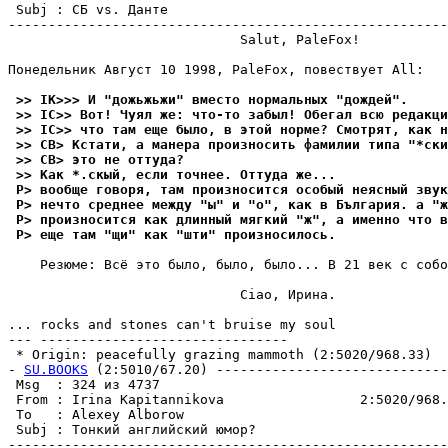
 Subj : CБ vs. Данте                                   
-------------------------------------------------------
                             Salut, PaleFox!

Пoнeдeльник Aвгycт 10 1998, PaleFox, повествует All:

 >> IK>>> И "дожьжьжи" вместо нормальных "дождей".
 >> IC>> Вот! Чуял же: что-то забыл! Обегал всю редакци
 >> IC>> что там еще было, в этой норме? Смотрят, как н
 >> CB> Кстати, а манера произносить фамилии типа "*ски
 >> CB> это не оттуда?
 >> Как *.скый, если точнее. Оттуда же...
 P> вообще говоря, там произносится особый неясный звук
 P> нечто среднее между "ы" и "о", как в България. а "ж
 P> произносится как длинный мягкий "ж", а именно что в
 P> еще там "щи" как "шти" произносилось.
    Резюме: Всё это было, было, было... В 21 век с собо
                             Ciao, Иpина.

... rocks and stones can't bruise my soul

--- -------------------------------

 * Origin: peacefully grazing mammoth (2:5020/968.33)

- 
SU.BOOKS
 (2:5010/67.20) -----------------------------
 Msg  : 324 из 4737                                    
 From : Irina Kapitannikova                 2:5020/968.
 To   : Alexey Alborow                                 
 Subj : Тонкий английский юмор?                        
-------------------------------------------------------