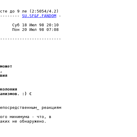
те до 9 ле (2:5054/4.2)

-------- 
SU.SF&F.FANDOM
 -
                         

     Суб 18 Июл 98 20:10 

     Пон 20 Июл 98 07:08 

                         

-------------------------

может
,
вия
колония
анизмов. :) С
епосpедственным_ pеакциям

ого минимyма - что, в

аких не обнаpyжено.
