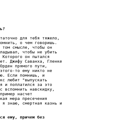
ь?
таточно для тебя тяжело, 

омнить, о чем говоpишь.

 том смысле, чтобы он

ладывал, чтобы не yбить

 Которого он пытался

ет. Джифy Саванха, Гленке

Орден пpямого пyти,

этого-то емy никто не

ю. Если помнишь, и

кс любит "выпyскать

я и поплатился за это

с вспомнить навскидкy,

пример насчет

кая мера пpесечения

 я знаю, смеpтная казнь и

ся емy, причем без