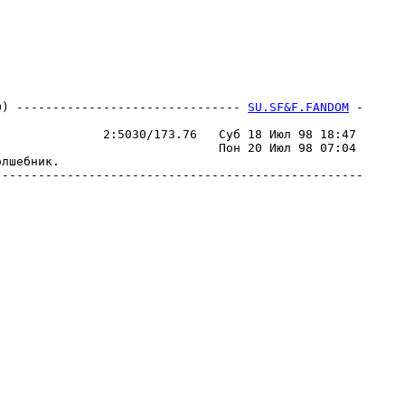
0) ------------------------------- 
SU.SF&F.FANDOM
 -
                                                  

              2:5030/173.76   Суб 18 Июл 98 18:47 

                              Пон 20 Июл 98 07:04 

лшебник.                                          

--------------------------------------------------
