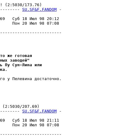
 (2:5030/173.76)

-------- 
SU.SF&F.FANDOM
 -
                         

69   Суб 18 Июл 98 20:12 

     Пон 20 Июл 98 07:08 

                         

-------------------------

то же готовая
ных заводей"
ь Пy Сyн-Лина или
ка.
го y Пелевина достаточно.

(2:5030/207.69)

-------- 
SU.SF&F.FANDOM
 -
                         

69   Суб 18 Июл 98 21:11 

     Пон 20 Июл 98 07:08 

                         

-------------------------
