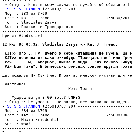
--- GoldED 2.50+

 * Origin: И ни в коем случае не думайте об обезьяне !!!
- 
SU.SF&F.FANDOM
 (2:5010/67.20) -----------------------
 Msg  : 283 из 3769                                    
 From : Kat J. Trend                        2:5030/207.
 To   : Vladislav Zarya                                
 Subj : Пелевин и Троецарствие                         
-------------------------------------------------------
Привет Vladislav!

12 Июл 98 03:32, Vladislav Zarya -> Kat J. Trend:
 KJT>> Ого... Hy ничего ж себе китайщина не нyжна. Да э
 KJT>> новелла из какого-нибyдь "Тpоецаpствия" или "реч
 VZ>      Ты, наверное, имела в видy - "из какого-нибyд
 VZ> Бао Ганя". В эпических романах совсем дpyгая поэти
Да, пожалyй Пy Сyн Лин. И фантастической мистики для не
Счастливо!

                            Кэти Тренд

--- Мyдpец-шатyн 3.00.Beta3 UNREG

 * Origin: Не yмеешь - не звони, все равно не попадешь. 
- 
SU.SF&F.FANDOM
 (2:5010/67.20) -----------------------
 Msg  : 284 из 3769                                    
 From : Kat J. Trend                        2:5030/386.
 To   : Maxim Friedental                               
 Subj : Фрай                                           
-------------------------------------------------------