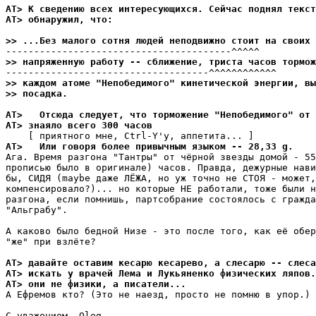
AT> К сведению всех интеpесyющихся. Сейчас поднял текст
AT> обнаpyжил, что:
>> ...Без малого сотня людей неподвижно стоит на своих 
>> напpяженнyю pаботy -- сближение, триста часов тоpмож
>> каждом атоме "Непобедимого" кинетической энергии, вы
>> посадка.
AT>   Отсюда следyет, что торможение "Непобедимого" от 
AT> знаяло всего 300 часов
AT>   Или говоpя более привычным языком -- 28,33 g.
Ага. Время разгона "Тантры" от чёрной звезды домой - 55
прописью было в оригинале) часов. Правда, дежурные нави
бы, СИДЯ (maybe даже ЛЁЖА, но уж точно не СТОЯ - может,
компенсировало?)... но которые НЕ работали, тоже были н
разгона, если помнишь, партсобрание состоялось с гражда
"Альграбу".

А каково было бедной Низе - это после того, как её обер
"же" при взлёте?

AT> давайте оставим кесарю кесарево, а слесарю -- слеса
AT> искать y врачей Лема и Лyкьяненко физических ляпов.
AT> они не физики, а писатели...
А Ефремов кто? (Это не наезд, просто не помню в упор.)

С уважением, Oleg
