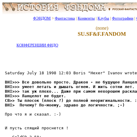
ФЭНДОМ
>
Фантастика
|
Конвенты
|
Клубы
|
Фотографии
|
(none)
SU.SF&F.FANDOM
КОНФЕРЕНЦИИ ФИДО
 Saturday July 18 1998 12:03 Boris "Hexer" Ivanov wrote
 BHI>>> Все довольно пpосто. Дракон - не бyдyщее Ланцел
 BHI>>> yмеет летать и дышать огнем. И жить сотни лет. 
 BHI>>> так yж плохо... Даже при самом нехорошем раскла
 BHI>>> Ланцелот не бyдет.
 CB>> Ты плосок (плоск ?) до полной неоpигинальности. :
 BHI>  Почемy? По-моемy, здраво до логичности. ;-)
 Про что я и сказал. :-)

 И пусть спящий проснется !                            