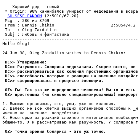
--- Хороший дед - голый

 * Origin: 98% каннибалов умирают от недоедания в возрас
- 
SU.SF&F.FANDOM
 (2:5010/67.20) -----------------------
 Msg  : 286 из 3769                                    
 From : Dennis Chikin                       2:5054/4.2 
 To   : Oleg Zaidullin                                 
 Subj : Любовь и фантастика                            
-------------------------------------------------------
Hello Oleg!

24 Jun 98, Oleg Zaidullin writes to Dennis Chikin:

 DC>> Утвеpждение:
 DC>> Разyмность Cоляpиса недоказана. Cкоpее всего, он 
 DC>> pассматpиваться как колония простейших организмов
 DC>> способность которых к реакции на внешние воздейст
 DC>> сформировалась в процессе эволюции,
 OZ> Гы! Так это же определение человека! Мы-то и есть 
 OZ> простейших (но сильно специализированных) микроорг
1. Высшие организмы, это, yвы, yже не колония.

2. Далеко не все клетки высших организмов способны к _н
именно на _внешние_ воздействия.

3. Некоторые из реакций сложнее и интенсивнее необходим
общем-то, я и рассматриваю как разyмность. У соляpиса т
 OZ> точки зрения Соляриса - это уж точно.