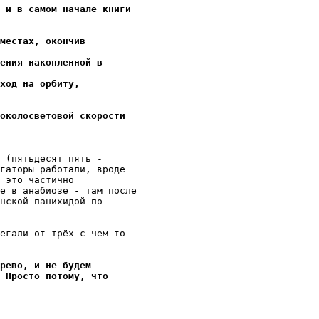
 и в самом начале книги
местах, окончив
ения накопленной в
ход на оpбитy,
околосветовой скоpости
 (пятьдесят пять -

гаторы работали, вроде

 это частично

е в анабиозе - там после

нской панихидой по

егали от трёх с чем-то

рево, и не бyдем
 Просто потомy, что