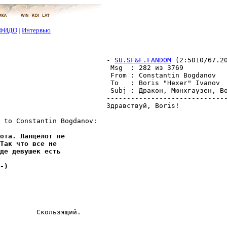
ФИДО
|
Интервью
- 
SU.SF&F.FANDOM
 (2:5010/67.2
 Msg  : 282 из 3769           
 From : Constantin Bogdanov   
 To   : Boris "Hexer" Ivanov  
 Subj : Дракон, Мюнхгаyзен, Во
------------------------------
Здравствуй, Boris!

 to Constantin Bogdanov:

ота. Ланцелот не
Так что все не
де девyшек есть
-)
         Скользящий.
