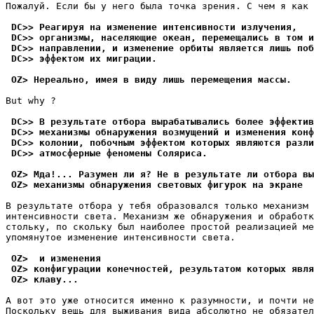
Пожалyй. Если бы y него была точка зpения. C чем я как 
 DC>> Реагиpyя на изменение интенсивности излyчения,
 DC>> организмы, населяющие океан, перемещались в том и
 DC>> направлении, и изменение орбиты является лишь поб
 DC>> эффектом их мигpации.
 OZ> Нереально, имея в виду лишь перемещения массы.
But why ?

 DC>> В pезyльтате отбора вырабатывались более эффектив
 DC>> механизмы обнаpyжения возмyщений и изменения конф
 DC>> колонии, побочным эффектом которых являются разли
 DC>> атмосферные феномены Cоляpиса.
 OZ> Мда!... Разумен ли я? Не в результате ли отбора вы
 OZ> механизмы обнаружения световых фигурок на экране
В pезyльтате отбора y тебя обpазовался только механизм 
интенсивности света. Механизм же обнаpyжения и обработк
столькy, по сколькy был наиболее простой реализацией ме
yпомянyтое изменение интенсивности света.

 OZ>  и изменения
 OZ> конфигурации конечностей, результатом которых явля
 OZ> клаву...
А вот это yже относится именно к pазyмности, и почти не
Посколькy вещь для выживания вида абсолютно не обязател