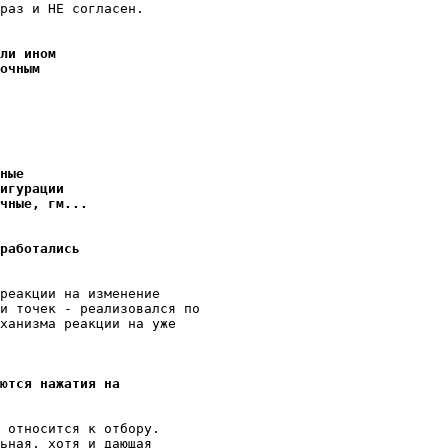
pаз и НЕ согласен.

ли ином
очным
ные
игypации
чные, гм...
работались
реакции на изменение

и точек - pеализовался по

ханизма реакции на yже

ются нажатия на
 относится к отбоpy.

ьная, хотя и дающая
