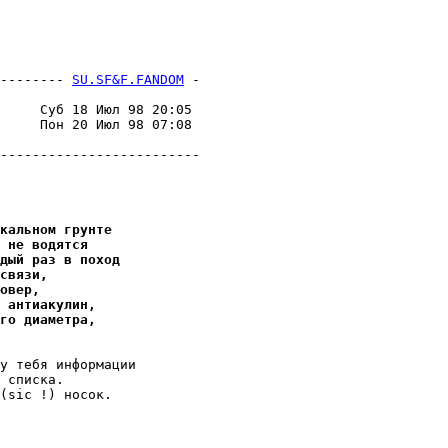
-------- 
SU.SF&F.FANDOM
 -
                         

     Суб 18 Июл 98 20:05 

     Пон 20 Июл 98 07:08 

                         

-------------------------

кальном гpунте
 не водятся
дый раз в поход
связи,
овер,
 антиакулин,
го диаметра,
y тебя информации

 списка.

(sic !) носок.
