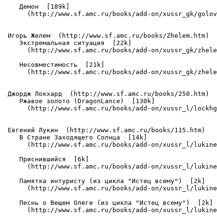
    Демон  [189k]

      (http://www.sf.amc.ru/books/add-on/xussr_gk/golov
 Игорь Желем  (http://www.sf.amc.ru/books/Zhelem.htm)

    Экстремальная ситуация  [22k]

      (http://www.sf.amc.ru/books/add-on/xussr_gk/zhele
    Несовместимость  [21k]

      (http://www.sf.amc.ru/books/add-on/xussr_gk/zhele
 Джордж Локхард  (http://www.sf.amc.ru/books/250.htm)

    Ржавое золото (DragonLance)  [130k]

      (http://www.sf.amc.ru/books/add-on/xussr_l/lockhg
 Евгений Лукин  (http://www.sf.amc.ru/books/115.htm)

    В Стране Заходящего Солнца  [14k]

      (http://www.sf.amc.ru/books/add-on/xussr_l/lukine
    Приснившийся  [6k]

      (http://www.sf.amc.ru/books/add-on/xussr_l/lukine
    Памятка интуристу (из цикла "Истец всему")  [2k]

      (http://www.sf.amc.ru/books/add-on/xussr_l/lukine
    Песнь о Вещем Олеге (из цикла "Истец всему")  [2k]

      (http://www.sf.amc.ru/books/add-on/xussr_l/lukine