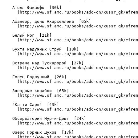
    Атолл Факаофо  [30k]

      (http://www.sf.amc.ru/books/add-on/xussr_gk/efrem
    Афанеор, дочь Ахархеллена  [65k]

      (http://www.sf.amc.ru/books/add-on/xussr_gk/efrem
    Белый Рог  [21k]

      (http://www.sf.amc.ru/books/add-on/xussr_gk/efrem
    Бухта Радужных Струй  [18k]

      (http://www.sf.amc.ru/books/add-on/xussr_gk/efrem
    Встреча над Тускаророй  [27k]

      (http://www.sf.amc.ru/books/add-on/xussr_gk/efrem
    Голец Подлунный  [26k]

      (http://www.sf.amc.ru/books/add-on/xussr_gk/efrem
    Звездные корабли  [65k]

      (http://www.sf.amc.ru/books/add-on/xussr_gk/efrem
    "Катти Сарк"  [43k]

      (http://www.sf.amc.ru/books/add-on/xussr_gk/efrem
    Обсерватория Hур-и-Дешт  [24k]

      (http://www.sf.amc.ru/books/add-on/xussr_gk/efrem
    Озеро Горных Духов  [17k]

      (http://www.sf.amc.ru/books/add-on/xussr_gk/efrem