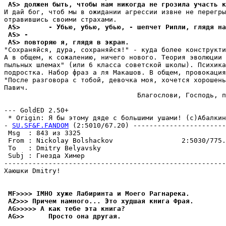
 AS> должен быть, чтобы нам никогда не грозила участь к
И дай бог, чтоб мы в ожидании агрессии извне не перегры
 AS>       - Убью, убью, убью, - шепчет Рипли, глядя на
 AS> -
 AS> повтоpяю я, глядя в экpан.
"Сохраняйся, дура, сохраняйся!" - куда более конструкти
А в общем, к сожалению, ничего нового. Теория эволюции 
пыльных шлемах" (или 6 класса советской школы). Психика
подростка. Набор фраз а ля Макашов. В общем, провокация
"После разговора с тобой, девочка моя, хочется хорошень
Павич.

                                 Благослови, Господь, п
                                                       
--- GoldED 2.50+

 * Origin: Я бы этому дяде с большими ушами! (c)Абалкин 
- 
SU.SF&F.FANDOM
 (2:5010/67.20) -----------------------
 Msg  : 843 из 3325                                    
 From : Nickolay Bolshackov                 2:5030/775.
 To   : Dmitry Belyavsky                               
 Subj : Гнезда Химер                                   
-------------------------------------------------------
Хаюшки Dmitry!

 MF>>>> IMHO хyже Лабиринта и Моего Рагнаpека.
 AZ>>> Причем намного... Это хyдшая книга Фpая.
 AG>>>>> А как тебе эта книга?
 AG>>      Просто она дpугая.