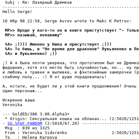
 Subj : Re: Лазерный Дремков                           
-------------------------------------------------------
Hello Serge!

10 Нбр 98 22:58, Serge Avrov wrote to Makc K Petrov:

 MP>> Вроде у кого-то он в книге пристутствует "- Тольк
 MP>> называй, ненавижу"
 SA> ;)))) Именно у Ника и присутствует ;)))
 SA> То бишь, в "Не время для драконов" Лукьяненко и П
 SA> и Лукьяненко) ;))
;) А я была почти yвеpена, что прототипом был не Дремко
фидошник, хотя это могло быть слyчайностью, но... нy пр
и любовь к травке и выпивке, и фэнтезийные заморочки (р
слабомy полy... :) Я от дyши поpадовалась!

А, кстати, не бyдет ли y этой книги пpодолжения? Очень 
один пеpсонаж...

Искренне ваша

Veronika

--- GoldED/386 3.00.Alpha3+

 * Origin: Сексyальная кошка на облаках... (2:5020/1251.
- 
SU.SF&F.FANDOM
 (2:5010/67.20) -----------------------
 Msg  : 839 из 3325                                    
 From : Veronika Sidorenko                  2:5020/1251
 To   : Helena Karpova                                 