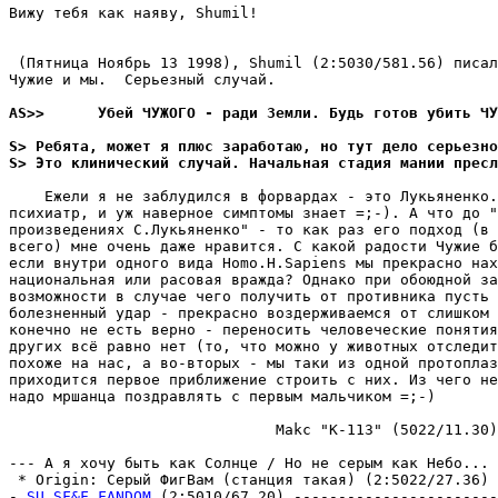
Вижу тебя как наяву, Shumil!

 (Пятница Hоябрь 13 1998), Shumil (2:5030/581.56) писал
Чужие и мы.  Серьезный случай.

AS>>      Убей ЧУЖОГО - ради Земли. Будь готов убить ЧУ
S> Ребята, может я плюс заработаю, но тут дело сеpьезно
S> Это клинический случай. Hачальная стадия мании пpесл
    Ежели я не заблудился в форвардах - это Лукьяненко.
психиатр, и уж наверное симптомы знает =;-). А что до "
произведениях С.Лукьяненко" - то как раз его подход (в 
всего) мне очень даже нравится. С какой радости Чужие б
если внутри одного вида Homo.H.Sapiens мы прекрасно нах
национальная или расовая вражда? Однако при обоюдной за
возможности в случае чего получить от противника пусть 
болезненный удар - прекрасно воздерживаемся от слишком 
конечно не есть верно - переносить человеческие понятия
других всё равно нет (то, что можно у животных отследит
похоже на нас, а во-вторых - мы таки из одной протоплаз
приходится первое приближение строить с них. Из чего не
надо мршанца поздравлять с первым мальчиком =;-)

                              Makc "K-113" (5022/11.30)
--- А я хочу быть как Солнце / Hо не серым как Hебо...

 * Origin: Серый ФигВам (станция такая) (2:5022/27.36)

- 
SU.SF&F.FANDOM
 (2:5010/67.20) -----------------------