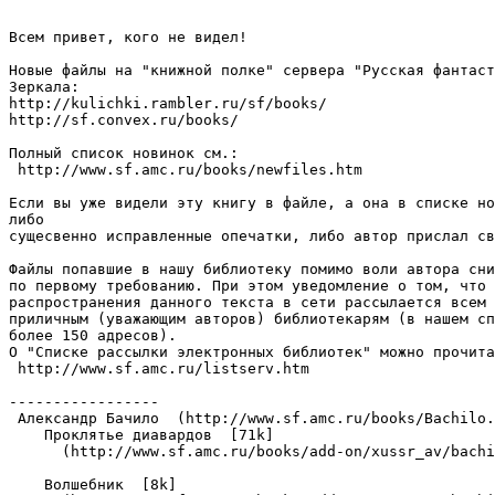
Всем привет, кого не видел!

Новые файлы на "книжной полке" сервера "Русская фантаст
Зеркала: 

http://kulichki.rambler.ru/sf/books/ 

http://sf.convex.ru/books/

Полный список новинок см.:

 http://www.sf.amc.ru/books/newfiles.htm

Если вы уже видели эту книгу в файле, а она в списке но
либо

сущесвенно исправленные опечатки, либо автор прислал св
Файлы попавшие в нашу библиотеку помимо воли автора сни
по первому требованию. При этом уведомление о том, что 
распространения данного текста в сети рассылается всем 
приличным (уважающим авторов) библиотекарям (в нашем сп
более 150 адресов).

О "Cписке рассылки электронных библиотек" можно прочита
 http://www.sf.amc.ru/listserv.htm

-----------------

 Александр Бачило  (http://www.sf.amc.ru/books/Bachilo.
    Проклятье диавардов  [71k]

      (http://www.sf.amc.ru/books/add-on/xussr_av/bachi
    Волшебник  [8k]
