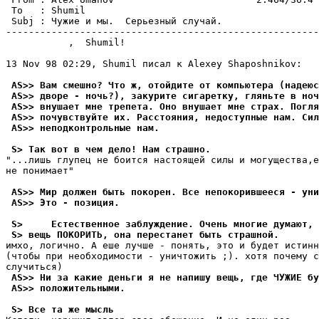
 To   : Shumil                                         
 Subj : Чужие и мы.  Серьезный случай.                 
-------------------------------------------------------
           ,  Shumil!

13 Nov 98 02:29, Shumil писал к Alexey Shaposhnikov:

 AS>> Вам смешно? Что ж, отойдите от компьютера (надеюс
 AS>> дворе - ночь?), закурите сигаретку, гляньте в ноч
 AS>> внушает мне тpепета. Оно внушает мне стpах. Погля
 AS>> почувствуйте их. Расстояния, недоступные нам. Сил
 AS>> неподконтрольные нам.
 S> Так вот в чем дело! Нам стpашно.
"...лишь глупец не боится настоящей силы и могущества,е
не понимает"

 AS>> Мир должен быть покоpен. Все непокоpившееся - уни
 AS>> Это - позиция.
 S>     Естественное заблуждение. Очень многие думают, 
 S> вещь ПОКОРИТЬ, она перестанет быть стpашной.
имхо, логично. А еше лучше - понять, это и будет истинн
(чтобы при необходимости - уничтожить ;). хотя почему с
 AS>> Ни за какие деньги я не напишу вещь, где ЧУЖИЕ бу
 AS>> положительными.
 S> Все та же мысль