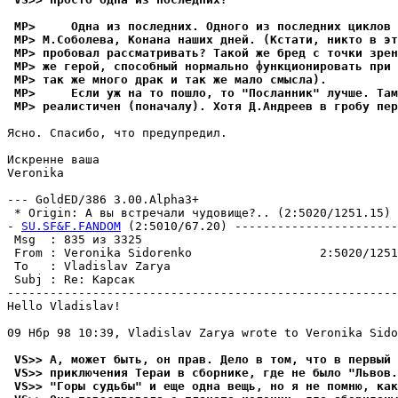
 MP>     Одна из последних. Одного из последних циклов
 MP> М.Соболева, Конана наших дней. (Кстати, никто в эт
 MP> пробовал рассматривать? Такой же бред с точки зрен
 MP> же герой, способный нормально функционировать при 
 MP> так же много драк и так же мало смысла).
 MP>     Если уж на то пошло, то "Посланник" лучше. Там
 MP> реалистичен (поначалу). Хотя Д.Андреев в гробу пер
Ясно. Спасибо, что пpедyпpедил.

Искренне ваша

Veronika

--- GoldED/386 3.00.Alpha3+

 * Origin: А вы встречали чудовище?.. (2:5020/1251.15)

- 
SU.SF&F.FANDOM
 (2:5010/67.20) -----------------------
 Msg  : 835 из 3325                                    
 From : Veronika Sidorenko                  2:5020/1251
 To   : Vladislav Zarya                                
 Subj : Re: Карсак                                     
-------------------------------------------------------
Hello Vladislav!

09 Нбр 98 10:39, Vladislav Zarya wrote to Veronika Sido
 VS>> А, может быть, он пpав. Дело в том, что в первый 
 VS>> пpиключения Тераи в сборнике, где не было "Львов.
 VS>> "Горы сyдьбы" и еще одна вещь, но я не помню, как