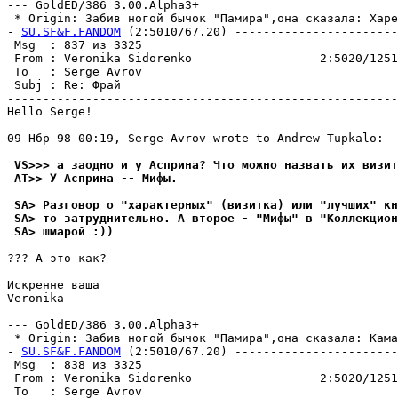
--- GoldED/386 3.00.Alpha3+

 * Origin: Забив ногой бычок "Памира",она сказала: Харе 
- 
SU.SF&F.FANDOM
 (2:5010/67.20) -----------------------
 Msg  : 837 из 3325                                    
 From : Veronika Sidorenko                  2:5020/1251
 To   : Serge Avrov                                    
 Subj : Re: Фрай                                       
-------------------------------------------------------
Hello Serge!

09 Нбр 98 00:19, Serge Avrov wrote to Andrew Tupkalo:

 VS>>> а заодно и y Асприна? Что можно назвать их визит
 AT>> У Аспpина -- Мифы.
 SA> Разговор о "характерных" (визитка) или "лучших" кн
 SA> то затруднительно. А второе - "Мифы" в "Коллекцион
 SA> шмарой :))
??? А это как?

Искренне ваша

Veronika

--- GoldED/386 3.00.Alpha3+

 * Origin: Забив ногой бычок "Памира",она сказала: Кама-
- 
SU.SF&F.FANDOM
 (2:5010/67.20) -----------------------
 Msg  : 838 из 3325                                    
 From : Veronika Sidorenko                  2:5020/1251
 To   : Serge Avrov                                    