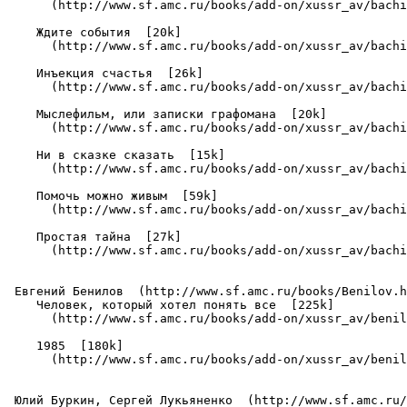
      (http://www.sf.amc.ru/books/add-on/xussr_av/bachi
    Ждите события  [20k]

      (http://www.sf.amc.ru/books/add-on/xussr_av/bachi
    Инъекция счастья  [26k]

      (http://www.sf.amc.ru/books/add-on/xussr_av/bachi
    Мыслефильм, или записки графомана  [20k]

      (http://www.sf.amc.ru/books/add-on/xussr_av/bachi
    Ни в сказке сказать  [15k]

      (http://www.sf.amc.ru/books/add-on/xussr_av/bachi
    Помочь можно живым  [59k]

      (http://www.sf.amc.ru/books/add-on/xussr_av/bachi
    Простая тайна  [27k]

      (http://www.sf.amc.ru/books/add-on/xussr_av/bachi
 Евгений Бенилов  (http://www.sf.amc.ru/books/Benilov.h
    Человек, который хотел понять все  [225k]

      (http://www.sf.amc.ru/books/add-on/xussr_av/benil
    1985  [180k]

      (http://www.sf.amc.ru/books/add-on/xussr_av/benil
 Юлий Буркин, Сергей Лукьяненко  (http://www.sf.amc.ru/