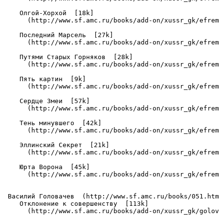
    Олгой-Хорхой  [18k]

      (http://www.sf.amc.ru/books/add-on/xussr_gk/efrem
    Последний Марсель  [27k]

      (http://www.sf.amc.ru/books/add-on/xussr_gk/efrem
    Путями Старых Горняков  [28k]

      (http://www.sf.amc.ru/books/add-on/xussr_gk/efrem
    Пять картин  [9k]

      (http://www.sf.amc.ru/books/add-on/xussr_gk/efrem
    Сердце Змеи  [57k]

      (http://www.sf.amc.ru/books/add-on/xussr_gk/efrem
    Тень минувшего  [42k]

      (http://www.sf.amc.ru/books/add-on/xussr_gk/efrem
    Эллинский Секрет  [21k]

      (http://www.sf.amc.ru/books/add-on/xussr_gk/efrem
    Юрта Ворона  [45k]

      (http://www.sf.amc.ru/books/add-on/xussr_gk/efrem
 Василий Головачев  (http://www.sf.amc.ru/books/051.htm
    Отклонение к совершенству  [113k]

      (http://www.sf.amc.ru/books/add-on/xussr_gk/golov