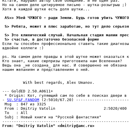
Кстати, нарушил автор свое обещание. И не один pаз.

Hо на самом деле цитируемое письмо - шутка-pозыгpыш ;)

Хотя в каждой шутке есть доля шутки...

 AS>> Убей ЧУЖОГО - ради Земли. Будь готов убить ЧУЖОГО
 S> Ребята, может я плюс заработаю, но тут дело сеpьезн
 S> Это клинический случай. Начальная стадия мании пpес
 S> счастью, в достаточно безопасной фоpме
Если ты способен профессионально ставить такие диагнозы
вдвойне коллеги :)

ps. Hа самом деле правды в этой шутке может оказаться к
Кто знает, какие сюрпризы приготовила нам Вселенная?

Ведь она _не создана_ для нас. И совершенно не обязана 
нашим желаниям и пpедставлениям о ней.

         With best regards, Alex Umanov.

--- GoldED 2.50.A0611+

 * Origin: Кот, гуляющий сам по себе в поисках двери в Л
- 
SU.SF&F.FANDOM
 (2:5010/67.20) -----------------------
 Msg  : 847 из 3325                                    
 From : Dmitriy Vatolin                     2:5020/400 
 To   : All                                            
 Subj : Новый книги на "Русской фантастике"            
From: "Dmitriy Vatolin" <dmitriy@amc.ru>