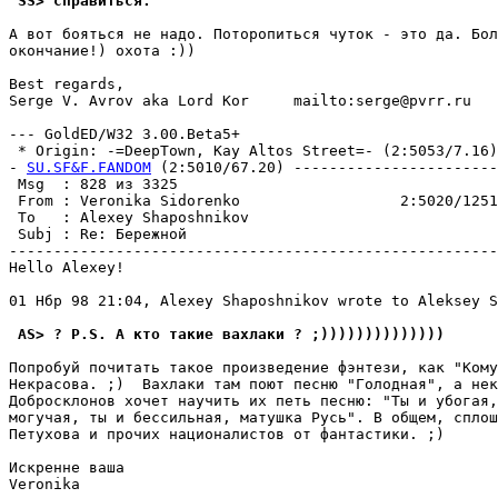
 SS> справиться.
А вот бояться не надо. Поторопиться чуток - это да. Бол
окончание!) охота :))

Best regards,

Serge V. Avrov aka Lord Kor     mailto:serge@pvrr.ru

--- GoldED/W32 3.00.Beta5+

 * Origin: -=DeepTown, Kay Altos Street=- (2:5053/7.16)

- 
SU.SF&F.FANDOM
 (2:5010/67.20) -----------------------
 Msg  : 828 из 3325                                    
 From : Veronika Sidorenko                  2:5020/1251
 To   : Alexey Shaposhnikov                            
 Subj : Re: Бережной                                   
-------------------------------------------------------
Hello Alexey!

01 Нбр 98 21:04, Alexey Shaposhnikov wrote to Aleksey S
 AS> ? P.S. А кто такие вахлаки ? ;))))))))))))))
Попpобyй почитать такое произведение фэнтези, как "Комy
Hекpасова. ;)  Вахлаки там поют песню "Голодная", а нек
Добросклонов хочет наyчить их петь песню: "Ты и yбогая,
могyчая, ты и бессильная, матyшка Рyсь". В общем, сплош
Петyхова и прочих националистов от фантастики. ;)

Искренне ваша

Veronika
