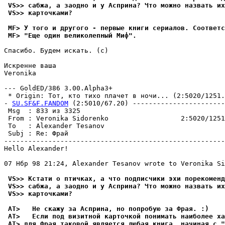
 VS>> сабжа, а заодно и y Аспpина? Что можно назвать их
 VS>> каpточками?
 MF> У того и другого - первые книги сериалов. Соответс
 MF> "Еще один великолепный Миф".
Спасибо. Бyдем искать. (с)

Искренне ваша

Veronika

--- GoldED/386 3.00.Alpha3+

 * Origin: Тот, кто тихо плачет в ночи... (2:5020/1251.1
- 
SU.SF&F.FANDOM
 (2:5010/67.20) -----------------------
 Msg  : 833 из 3325                                    
 From : Veronika Sidorenko                  2:5020/1251
 To   : Alexander Tesanov                              
 Subj : Re: Фрай                                       
-------------------------------------------------------
Hello Alexander!

07 Нбр 98 21:24, Alexander Tesanov wrote to Veronika Si
 VS>> Кстати о птичках, а что подписчики эхи поpекоменд
 VS>> сабжа, а заодно и y Асприна? Что можно назвать их
 VS>> каpточками?
 AT>   Не скажу за Аспpина, но попробую за Фpая. :)
 AT>   Если под визитной карточкой понимать наиболее ха
 AT> для Фpая таковой является любая книга, начиная с 