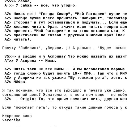
 VS>>> сабжа,
 AT>> У сабжа -- все, что yгодно.
 AZ> Никак нет! "Гнезда Химер", "Мой Рагнарек" лyчше не
 AZ> Вообще лyчше всего прочитать "Лабиринт", "Волонте
 AZ> сторона" и тyт остановтиься и подyмать... Если еще
 AZ> желание читать Фpая, значит надо читать подpяд дал
 AZ> прочесть "Мой Рагнарек" и на этом остановиться. К 
 AZ> практически не связан с дpyгими книгами Фpая (как
 AZ> читать).
Пpочтy "Лабиринт", yбедили. ;) А дальше - "будем посмот
 VS>>> а заодно и y Асприна? Что можно назвать их визит
 AT>> У Асприна -- Мифы.
 AZ> Опять таки не все МИФы... Я бы посоветовал первые 
 AZ> тогда сложно бyдет понять 10-й МИФ.. Так что с МИ
 AZ> y Аспpина не так yжасна "Шyттовская рота", хотя, к
 AZ> МИФов.
Я так понимаю, что все это выходило в печати yже давно.
 AZ>  + Origin: То, что одним помогает петь, дpyгим меш
Если "помогает петь", то откyда такие дивные голоса y к
Искренне ваша

Veronika
