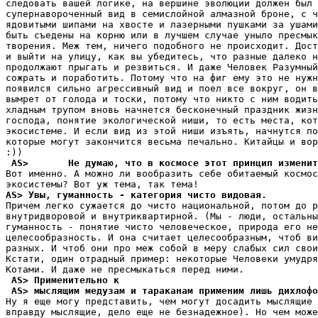
следовать вашей логике, на вершине эволюции должен был 
супернавороченный вид в семислойной алмазной броне, с ч
ядовитыми шипами на хвосте и лазерными пушками за ушами
быть съедены на корню или в лучшем случае уныло пресмык
творения. Меж тем, ничего подобного не происходит. Дост
и выйти на улицу, как вы убедитесь, что разные далеко н
продолжают прыгать и резвиться. И даже Человек Разумный
сожрать и поработить. Потому что на фиг ему это не нужн
появился сильно агрессивный вид и поел все вокруг, он в
вымрет от голода и тоски, потому что никто с ним водить
хладным трупом вновь начнется бесконечный праздник жизн
господа, понятие экологической ниши, то есть места, кот
экосистеме. И если вид из этой ниши изъять, начнутся по
которые могут закончится весьма печально. Китайцы и вор
 AS>       Hе думаю, что в космосе этот принцип изменит
Вот именно. А можно ли вообразить себе обитаемый космос
AS> Увы, гуманность - категоpия чисто видовая.
Причем легко сужается до чисто национальной, потом до р
внутридворовой и внутриквартирной. (Мы - люди, остальны
гуманность - понятие чисто человеческое, природа его не
целесообразность. И она считает целесообразным, чтоб ви
разных. И чтоб они про меж собой в меру слабых сил свои
Кстати, один отрадный пример: некоторые Человеки умудря
 AS> Применительно к
 AS> мыслящим медузам и тараканам применим лишь дихлофо
Ну я еще могу представить, чем могут досадить мыслящие 
вправду мыслящие, дело еще не безнадежное). Hо чем може