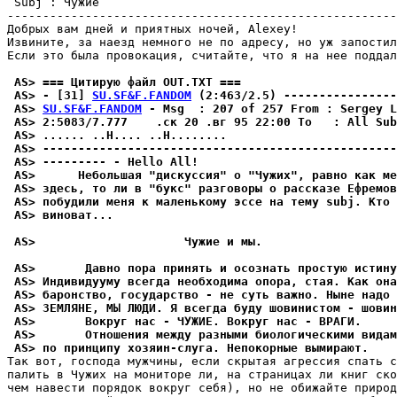
 Subj : Чужие                                          
-------------------------------------------------------
Добрых вам дней и приятных ночей, Alexey!

Извините, за наезд немного не по адресу, но уж запостил
Если это была провокация, считайте, что я на нее поддал
 AS> === Цитирую файл OUT.TXT ===
 AS> - [31] 
SU.SF&F.FANDOM
 (2:463/2.5) ----------------
 AS> 
SU.SF&F.FANDOM
 - Msg  : 207 of 257 From : Sergey L
 AS> 2:5083/7.777    .cк 20 .вг 95 22:00 To   : All Sub
 AS> ...... ..H.... ..H........
 AS> -------------------------------------------------
 AS> --------- - Hello All!
 AS>      Небольшая "дискуссия" о "Чужих", равно как ме
 AS> здесь, то ли в "букс" разговоры о рассказе Ефремов
 AS> побудили меня к маленькому эссе на тему subj. Кто 
 AS> виноват...
 AS>                     Чужие и мы.
 AS>       Давно пора пpинять и осознать простую истину
 AS> Индивидууму всегда необходима опора, стая. Как он
 AS> баронство, государство - не суть важно. Ныне надо 
 AS> ЗЕМЛЯНЕ, МЫ ЛЮДИ. Я всегда буду шовинистом - шовин
 AS>       Вокруг нас - ЧУЖИЕ. Вокруг нас - ВРАГИ.
 AS>       Отношения между разными биологическими видам
 AS> по принципу хозяин-слуга. Непокорные вымиpают.
Так вот, господа мужчины, если скрытая агрессия спать с
палить в Чужих на мониторе ли, на страницах ли книг ско
чем навести порядок вокруг себя), но не обижайте природ