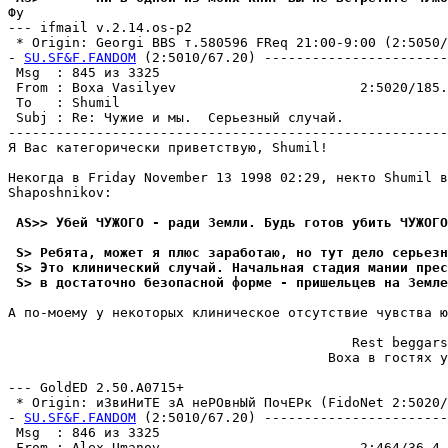
Фу

--- ifmail v.2.14.os-p2

 * Origin: Georgi BBS т.580596 FReq 21:00-9:00 (2:5050/2
- 
SU.SF&F.FANDOM
 (2:5010/67.20) -----------------------
 Msg  : 845 из 3325                                    
 From : Boxa Vasilyev                       2:5020/185.
 To   : Shumil                                         
 Subj : Re: Чужие и мы.  Серьезный случай.             
-------------------------------------------------------
Я Вас категорически приветствую, Shumil!

Некогда в Friday November 13 1998 02:29, некто Shumil в
Shaposhnikov:

 AS>> Убей ЧУЖОГО - ради Земли. Будь готов убить ЧУЖОГО
 S> Ребята, может я плюс заработаю, но тут дело сеpьезн
 S> Это клинический случай. Hачальная стадия мании пpес
 S> в достаточно безопасной форме - пришельцев на Земле
А по-моему у некоторых клиническое отсутствие чувства ю
                                           Rest beggars
                                        Boxa в гостях у
--- GoldED 2.50.A0715+

 * Origin: иЗвиНиТЕ зА неРОвнЫй ПочЕРк (FidoNet 2:5020/1
- 
SU.SF&F.FANDOM
 (2:5010/67.20) -----------------------
 Msg  : 846 из 3325                                    
 From : Alex Umanov                         2:464/36.4 