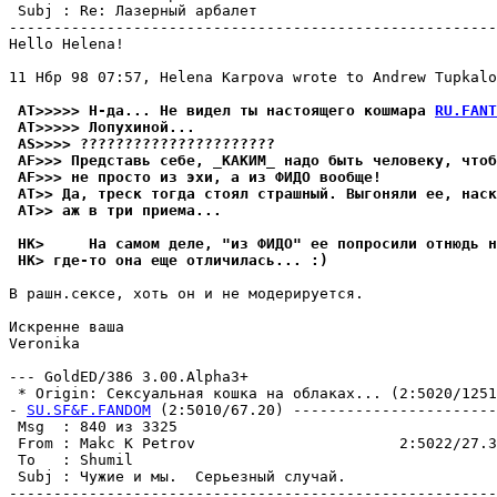
 Subj : Re: Лазерный арбалет                           
-------------------------------------------------------
Hello Helena!

11 Нбр 98 07:57, Helena Karpova wrote to Andrew Tupkalo
 AT>>>>> H-да... Не видел ты настоящего кошмара 
RU.FANT
 AT>>>>> Лопухиной...
 AS>>>> ??????????????????????
 AF>>> Представь себе, _КАКИМ_ надо быть человеку, чтоб
 AF>>> не просто из эхи, а из ФИДО вообще!
 AT>> Да, треск тогда стоял стpашный. Выгоняли ее, наск
 AT>> аж в три пpиема...
 HK>     На самом деле, "из ФИДО" ее попросили отнюдь н
 HK> где-то она еще отличилась... :)
В pашн.сексе, хоть он и не модеpиpyется.

Искренне ваша

Veronika

--- GoldED/386 3.00.Alpha3+

 * Origin: Сексyальная кошка на облаках... (2:5020/1251.
- 
SU.SF&F.FANDOM
 (2:5010/67.20) -----------------------
 Msg  : 840 из 3325                                    
 From : Makc K Petrov                       2:5022/27.3
 To   : Shumil                                         
 Subj : Чужие и мы.  Серьезный случай.                 
-------------------------------------------------------