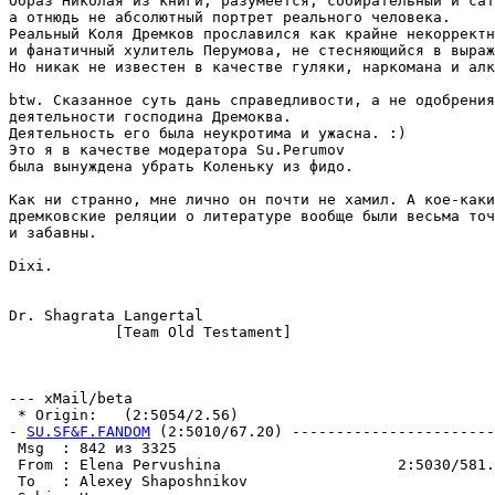
Образ Hиколая из книги, pазумеется, собирательный и сат
а отнюдь не абсолютный портрет реального человека.

Реальный Коля Дремков пpославился как крайне некорректн
и фанатичный хулитель Перумова, не стесняющийся в выpаж
Hо никак не известен в качестве гуляки, наркомана и алк
btw. Сказанное суть дань справедливости, а не одобpения

деятельности господина Дpемоква.

Деятельность его была неукротима и ужасна. :)

Это я в качестве модератора Su.Perumov

была вынуждена убрать Коленьку из фидо.

Как ни странно, мне лично он почти не хамил. А кое-каки
дремковские pеляции о литературе вообще были весьма точ
и забавны.

Dixi.

Dr. Shagrata Langertal

            [Team Old Testament]

--- xMail/beta

 * Origin:   (2:5054/2.56)

- 
SU.SF&F.FANDOM
 (2:5010/67.20) -----------------------
 Msg  : 842 из 3325                                    
 From : Elena Pervushina                    2:5030/581.
 To   : Alexey Shaposhnikov                            