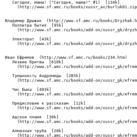
    Сегодня, мама! ("Сегодня, мама!" #1)  [134k]

      (http://www.sf.amc.ru/books/xussr_av/burluk01.zip
 Владимир Дрыжак  (http://www.sf.amc.ru/books/Dryzhak.h
    Поллитра бытия  [95k]

      (http://www.sf.amc.ru/books/add-on/xussr_gk/dryzh
    Электорат  [43k]

      (http://www.sf.amc.ru/books/add-on/xussr_gk/dryzh
 Иван Ефремов  (http://www.sf.amc.ru/books/234.htm)

    Лезвие бритвы  [610k]

      (http://www.sf.amc.ru/books/add-on/xussr_gk/efrem
    Туманность Андромеды  [285k]

      (http://www.sf.amc.ru/books/add-on/xussr_gk/efrem
    Час Быка  [403k]

      (http://www.sf.amc.ru/books/add-on/xussr_gk/efrem
    Предисловие к рассказам  [12k]

      (http://www.sf.amc.ru/books/add-on/xussr_gk/efrem
    Адское пламя  [30k]

      (http://www.sf.amc.ru/books/add-on/xussr_gk/efrem
    Алмазная труба  [28k]

      (http://www.sf.amc.ru/books/add-on/xussr_gk/efrem