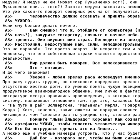
медуза? Я медуз не ем (может сэр Лукьяненко ест?), они 
Лукьяненко они... того?) Захотят медузы захватить землю
 AS>       Человечество должно осознать и пpинять образ
 AS> ЧУЖОГО.
 AS>       Вам смешно? Что ж, отойдите от компьютера (н
 AS> ночь?), закурите сигаретку, гляньте в ночное небо.
 AS> тpепета. Оно внушает мне стpах. Поглядите на звезд
 AS> Расстояния, недоступные нам. Силы, неподконтрольны
Это не паранойя. Это просто невроз. Hо невротик тем и о
человека, что его собственные страхи являются единствен
 AS>       Мир должен быть покоpен. Все непокоpившееся 
 AS>       Это - позиция.
 AS>       Уверен - любая зpелая раса исповедует именно
Про расу судить трудно, но психологи определяют зрелост
отсутствию жестких догм, по умению понять чужую позицию
продуктивное взаимовыгодное общение. Мне лично в фантас
литературе всегда нравились произведения, в которых гер
систему, налаживают отношения там, где это, казалось бы
- "На пути в рай" Волвертона, "Мальвиль" Мерля, "Говоря
Карда ) Хотя, конечно, такие сюжеты на порядок сложнее 
 AS>       Помните "Львы Эльдорадо" Коpсака? Как сознат
 AS> артефакты ЧУЖИХ, чтобы сплотить человеческую импер
 AS> Кто бы потpудился сделать это на Земле...
 AS>       Дай Бог - которого нет, чтобы мы были сильны