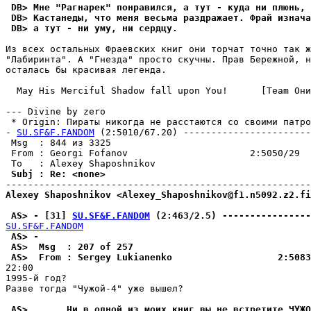
 DB> Мне "Рагнарек" понравился, а тут - куда ни плюнь, 
 DB> Кастанеды, что меня весьма раздражает. Фрай изнача
 DB> а тут - ни уму, ни сердцу.
Из всех остальных Фраевских книг они торчат точно так ж
"Лабиринта". А "Гнезда" просто скучны. Прав Бережной, н
осталась бы красивая легенда.

  May His Merciful Shadow fall upon You!      [Team Они
--- Divine by zero

 * Origin: Пираты никогда не расстаются со своими патрон
- 
SU.SF&F.FANDOM
 (2:5010/67.20) -----------------------
 Msg  : 844 из 3325                                    
 From : Georgi Fofanov                      2:5050/29  
 Subj : Re: <none>                                     
Alexey Shaposhnikov <Alexey_Shaposhnikov@f1.n5092.z2.fi
 AS> - [31] 
SU.SF&F.FANDOM
 (2:463/2.5) ----------------
SU.SF&F.FANDOM
 AS> -
 AS>  Msg  : 207 of 257
 AS>  From : Sergey Lukianenko                   2:5083
22:00

1995-й год?

Разве тогда "Чужой-4" уже вышел?

 AS>       Ни в одной из моих книг вы не встретите ЧУЖО