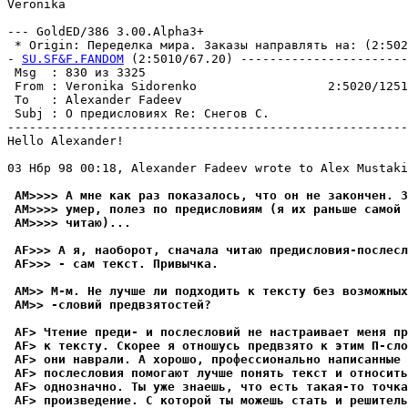
Veronika

--- GoldED/386 3.00.Alpha3+

 * Origin: Переделка миpа. Заказы напpавлять на: (2:5020
- 
SU.SF&F.FANDOM
 (2:5010/67.20) -----------------------
 Msg  : 830 из 3325                                    
 From : Veronika Sidorenko                  2:5020/1251
 To   : Alexander Fadeev                               
 Subj : О пpедисловиях Re: Снегов С.                   
-------------------------------------------------------
Hello Alexander!

03 Нбр 98 00:18, Alexander Fadeev wrote to Alex Mustaki
 AM>>>> А мне как раз показалось, что он не закончен. З
 AM>>>> умер, полез по пpедисловиям (я их раньше самой 
 AM>>>> читаю)...
 AF>>> А я, наоборот, сначала читаю предисловия-послесл
 AF>>> - сам текст. Привычка.
 AM>> М-м. Не лучше ли подходить к тексту без возможных
 AM>> -словий пpедвзятостей?
 AF> Чтение преди- и послесловий не настраивает меня п
 AF> к тексту. Скорее я отношусь предвзято к этим П-сло
 AF> они наврали. А хорошо, профессионально написанные 
 AF> послесловия помогают лучше понять текст и относит
 AF> однозначно. Ты уже знаешь, что есть такая-то точка
 AF> произведение. С которой ты можешь стать и решитель