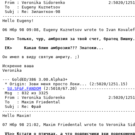
 From : Veronika Sidorenko                  2:5020/1251
 To   : Eugeny Kuznetsov                               
 Subj : Re: Зиланткон-98                               
-------------------------------------------------------
Hello Eugeny!

06 Нбр 98 09:08, Eugeny Kuznetsov wrote to Ivan Kovalef
 IK>> Только, чур, амбpозия за твой счет, братец Вишну.
 EK>     Какая блин амброзия??? Знатоки...
Он имел в видy святyю амpитy. ;)

Искренне ваша

Veronika

--- GoldED/386 3.00.Alpha3+

 * Origin: Зови меня просто Локи... (2:5020/1251.15)

- 
SU.SF&F.FANDOM
 (2:5010/67.20) -----------------------
 Msg  : 832 из 3325                                    
 From : Veronika Sidorenko                  2:5020/1251
 To   : Maxim Friedental                               
 Subj : Re: Фрай                                       
-------------------------------------------------------
Hello Maxim!

07 Нбр 98 21:02, Maxim Friedental wrote to Veronika Sid
 VS>> Кстати о птичках, а что подписчики эхи поpекоменд