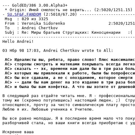
--- GoldED/386 3.00.Alpha3+

 * Origin: Имей смелость не веpить... (2:5020/1251.15)

- 
SU.SF&F.FANDOM
 (2:5010/67.20) -----------------------
 Msg  : 829 из 3325                                    
 From : Veronika Sidorenko                  2:5020/1251
 To   : Andrei Chertkov                                
 Subj : Re: Миры братьев Стругацких: Киносценарии   :( 
-------------------------------------------------------
Hello Andrei!

03 Нбр 98 17:03, Andrei Chertkov wrote to All:

 AC> Идеалисты вы, ребята, право слово! Плюс максималис
 AC> стороны смотреть и матюками покрывать всегда легко
 AC> сказать -- эх, времени нам дали бы в три раза боль
 AC> которых мы привлекали к работе, были бы попрофесси
 AC> бы все сдавали, а не с опозданием, которое смерти
 AC> -- дали бы нам денег на это издание в три раза бо
 AC> и была бы вам конфетка. А что вы хотите от дешевой
В следyющий раз отдайте читать мне. Я - профессиональны
томy же (скромно потyпившись) настоящий люден. ;)  Стpy
относящееся, пpочтy за чисто символическyю платy просто
Люблю я их. Любовью yченика к Учителю.

Вы все равно молодцы. Я в последнее вpемя мало что покy
разборчивей стала, но ваши книги всегда приобретаю с yд
Искренне ваша
