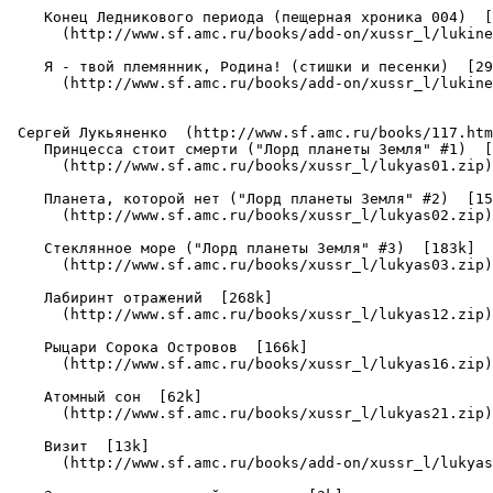
    Конец Ледникового периода (пещерная хроника 004)  [
      (http://www.sf.amc.ru/books/add-on/xussr_l/lukine
    Я - твой племянник, Родина! (стишки и песенки)  [29
      (http://www.sf.amc.ru/books/add-on/xussr_l/lukine
 Сергей Лукьяненко  (http://www.sf.amc.ru/books/117.htm
    Принцесса стоит смерти ("Лорд планеты Земля" #1)  [
      (http://www.sf.amc.ru/books/xussr_l/lukyas01.zip)

    Планета, которой нет ("Лорд планеты Земля" #2)  [15
      (http://www.sf.amc.ru/books/xussr_l/lukyas02.zip)

    Стеклянное море ("Лорд планеты Земля" #3)  [183k]

      (http://www.sf.amc.ru/books/xussr_l/lukyas03.zip)

    Лабиринт отражений  [268k]

      (http://www.sf.amc.ru/books/xussr_l/lukyas12.zip)

    Рыцари Сорока Островов  [166k]

      (http://www.sf.amc.ru/books/xussr_l/lukyas16.zip)

    Атомный сон  [62k]

      (http://www.sf.amc.ru/books/xussr_l/lukyas21.zip)

    Визит  [13k]

      (http://www.sf.amc.ru/books/add-on/xussr_l/lukyas