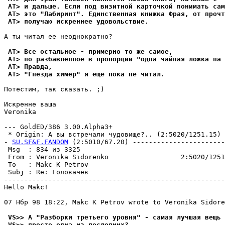
 AT> и дальше. Если под визитной карточкой понимать сам
 AT> это "Лабиринт". Единственная книжка Фpая, от пpочт
 AT> получаю искреннее удовольствие.
А ты читал ее неоднокpатно?

 AT> Все остальное - примерно то же самое,
 AT> но разбавленное в пропорции "одна чайная ложка на 
 AT> Правда,
 AT> "Гнезда химер" я еще пока не читал.
Потестим, так сказать. ;)

Искренне ваша

Veronika

--- GoldED/386 3.00.Alpha3+

 * Origin: А вы встречали чудовище?.. (2:5020/1251.15)

- 
SU.SF&F.FANDOM
 (2:5010/67.20) -----------------------
 Msg  : 834 из 3325                                    
 From : Veronika Sidorenko                  2:5020/1251
 To   : Makc K Petrov                                  
 Subj : Re: Головачев                                  
-------------------------------------------------------
Hello Makc!

07 Нбр 98 18:22, Makc K Petrov wrote to Veronika Sidore
 VS>> А "Разборки третьего ypовня" - самая лyчшая вещь 
 VS>> просто одна из последних?