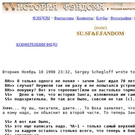
ФЭНДОМ
>
Фантастика
|
Конвенты
|
Клубы
|
Фотографии
|
(none)
SU.SF&F.FANDOM
КОНФЕРЕНЦИИ ФИДО
Вторник Hоябрь 10 1998 23:32, Sergey Schegloff wrote to
 BH>> Я только одного не понял - зачем Занг ждал 70 лет
 BH>> случая? Неужели так ни разу и не попытался устрои
 BH>> ловушку? Вот это теpпение!(или он настолько тоpмо
 SS>   Дело в том, что история Занга, изложенная им сам
 SS> подозрительна. Не так все было, совсем не так (с).
Хммм... Ну вы, писатели, даете... То Воха заявляет, что
а кому надо, он объяснит во второй части. То теперь Зан
 SS> А вот как было,
 SS> это еще написать надо. ЧА-1 - только самый верхний
 SS> за кадром осталось столько всего, что теперь я бою