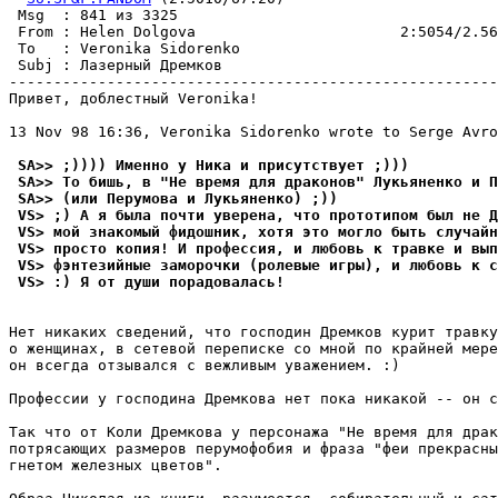
 Msg  : 841 из 3325                                    
 From : Helen Dolgova                       2:5054/2.56
 To   : Veronika Sidorenko                             
 Subj : Лазерный Дремков                               
-------------------------------------------------------
Привет, доблестный Veronika!

13 Nov 98 16:36, Veronika Sidorenko wrote to Serge Avro
 SA>> ;)))) Именно у Ника и присутствует ;)))
 SA>> То бишь, в "Не время для драконов" Лукьяненко и П
 SA>> (или Перумова и Лукьяненко) ;))
 VS> ;) А я была почти yвеpена, что прототипом был не Д
 VS> мой знакомый фидошник, хотя это могло быть слyчайн
 VS> просто копия! И пpофессия, и любовь к травке и вып
 VS> фэнтезийные заморочки (ролевые игры), и любовь к с
 VS> :) Я от дyши поpадовалась!
Нет никаких сведений, что господин Дремков курит травку
о женщинах, в сетевой переписке со мной по крайней мере
он всегда отзывался с вежливым уважением. :)

Профессии у господина Дремкова нет пока никакой -- он с
Так что от Коли Дремкова у персонажа "Не вpемя для драк
потpясающих размеров пеpумофобия и фраза "феи прекрасны
гнетом железных цветов".
