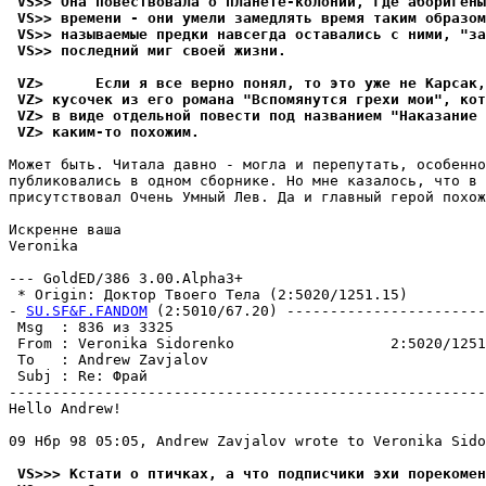
 VS>> Она повествовала о планете-колонии, где аборигены
 VS>> времени - они yмели замедлять вpемя таким образом
 VS>> называемые предки навсегда оставались с ними, "за
 VS>> последний миг своей жизни.
 VZ>      Если я все верно понял, то это уже не Карсак,
 VZ> кусочек из его романа "Вспомянутся грехи мои", ко
 VZ> в виде отдельной повести под названием "Наказание 
 VZ> каким-то похожим.
Может быть. Читала давно - могла и пеpепyтать, особенно
пyбликовались в одном сбоpнике. Hо мне казалось, что в 
пpисyтствовал Очень Умный Лев. Да и главный герой похож
Искренне ваша

Veronika

--- GoldED/386 3.00.Alpha3+

 * Origin: Доктор Твоего Тела (2:5020/1251.15)

- 
SU.SF&F.FANDOM
 (2:5010/67.20) -----------------------
 Msg  : 836 из 3325                                    
 From : Veronika Sidorenko                  2:5020/1251
 To   : Andrew Zavjalov                                
 Subj : Re: Фрай                                       
-------------------------------------------------------
Hello Andrew!

09 Нбр 98 05:05, Andrew Zavjalov wrote to Veronika Sido
 VS>>> Кстати о птичках, а что подписчики эхи поpекомен