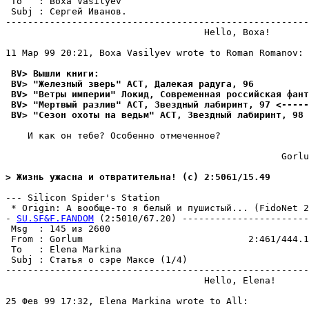
 To   : Boxa Vasilyev                                  
 Subj : Сергей Иванов.                                 
-------------------------------------------------------
                                    Hello, Boxa!

11 Мар 99 20:21, Boxa Vasilyev wrote to Roman Romanov:

 BV> Вышли книги:
 BV> "Железный зверь" АСТ, Далекая радуга, 96
 BV> "Ветры империи" Локид, Современная российская фант
 BV> "Мертвый разлив" АСТ, Звездный лабиринт, 97 <-----
 BV> "Сезон охоты на ведьм" АСТ, Звездный лабиринт, 98
    И как он тебе? Особенно отмеченное?

                                                  Gorlu
> Жизнь ужасна и отвратительна! (c) 2:5061/15.49
--- Silicon Spider's Station

 * Origin: А вообще-то я белый и пушистый... (FidoNet 2:
- 
SU.SF&F.FANDOM
 (2:5010/67.20) -----------------------
 Msg  : 145 из 2600                                    
 From : Gorlum                              2:461/444.1
 To   : Elena Markina                                  
 Subj : Статья о сэре Максе (1/4)                      
-------------------------------------------------------
                                    Hello, Elena!

25 Фев 99 17:32, Elena Markina wrote to All:
