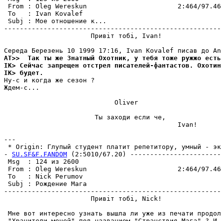
 From : Oleg Wereskun                       2:464/97.46
 To   : Ivan Kovalef                                   
 Subj : Мое отношение к...                             
-------------------------------------------------------
                      Привiт тобi, Ivan!

AT>>  Так ты же Знатный Охотник, у тебя тоже ружжо есть
IK> Сейчас запрещен отстрел писателей-фантастов. Охотин
IK> будет.
Hу-с и когда же сезон ?

Ждем-с...

                            Oliver

                       Ты заходи если че,

                                            Ivan!

---

 * Origin: Глупый студент платит репетитору, умный - экз
- 
SU.SF&F.FANDOM
 (2:5010/67.20) -----------------------
 Msg  : 124 из 2600                                    
 From : Oleg Wereskun                       2:464/97.46
 To   : Nick Perumov                                   
 Subj : Рождение Мага                                  
-------------------------------------------------------
                      Привiт тобi, Nick!

 Мне вот интересно узнать вышла ли уже из печати продол
 "Хранители мечей" под названием "Странствия Мага" ? И 