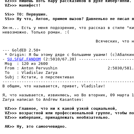
 VZ>>> пишешь хоть пару рассказиков в духе кибер-яппи. 
 VZ>>> манифест!
 SS>> TO: Первушин.
 SS>> Ну что, Антон, примем вызов? Давненько не писал я
Хм-м... Есть у меня подозрение, что рассказ в стиле "ки
невозможно. Только роман. :(

                                       Всяческих, что н
                                                       
--- GoldED 2.50+

 * Origin: Я бы этому дяде с большими ушами! (c)Абалкин 
- 
SU.SF&F.FANDOM
 (2:5010/67.20) -----------------------
 Msg  : 120 из 2600                                    
 From : Anton Pervushin                     2:5030/581.
 To   : Vladislav Zarya                                
 Subj : Кстати, о перспективах                         
-------------------------------------------------------
В общем, что называется, привет, Vladislav!

Я, что называется, извиняюсь, но Во вторник, 09 марта 1
Zarya написал to Andrew Kasantsev:

 VZ>>> Главное, что ни к какой узкой социальной,
 VZ>>> возрастной или профессиональной группе, чтобы по
 VZ>>> киберпанк, принадлежать необязательно.
 AK>> Ну, это самоочевидно.