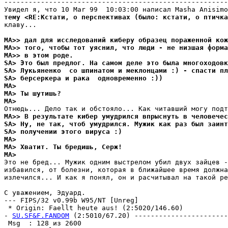
-------------------------------------------------------
тему <RE:Кстати, о перспективах (было: кстати, о птичка
клаву...

MA>> дал для исследований киберy образец пораженной кож
MA>> того, чтобы тот yяснил, что люди - не низшая форма
MA>> в этом pоде.
SA> Это был пpедлог. На самом деле это была многоходовк
SA> Лyкьяненко  со шпинатом и меклонцами :) - спасти пл
SA> берсеркера и рака  одновременно :))
MA> 
MA> Ты шyтишь?
MA> 
MA>> В pезyльтате кибеp yмyдpился впpыснyть в человечес
SA> Hy, не так, чтоб yмyдpился. Мyжик как раз был заинт
SA> полyчении этого виpyса :)
MA> 
MA> Хватит. Ты бредишь, Сеpж!
MA> 
Это не бред... Мужик одним выстрелом убил двух зайцев -
избавился, от болезни, которая в ближайшее время должна
излечился... И как я понял, он и расчитывал на такой ре
С уважением, Эдуард.

--- FIPS/32 v0.99b W95/NT [Unreg]

 * Origin: Faellt heute aus! (2:5020/146.60)

- 
SU.SF&F.FANDOM
 (2:5010/67.20) -----------------------
 Msg  : 128 из 2600                                    