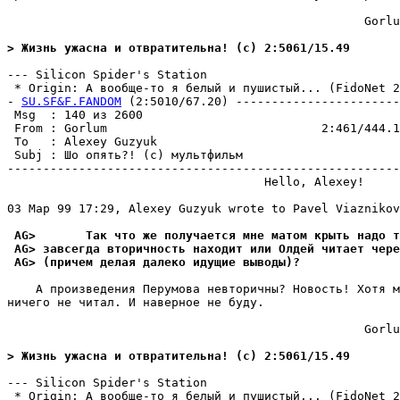
                                                  Gorlu
> Жизнь ужасна и отвратительна! (c) 2:5061/15.49
--- Silicon Spider's Station

 * Origin: А вообще-то я белый и пушистый... (FidoNet 2:
- 
SU.SF&F.FANDOM
 (2:5010/67.20) -----------------------
 Msg  : 140 из 2600                                    
 From : Gorlum                              2:461/444.1
 To   : Alexey Guzyuk                                  
 Subj : Шо опять?! (с) мультфильм                      
-------------------------------------------------------
                                    Hello, Alexey!

03 Мар 99 17:29, Alexey Guzyuk wrote to Pavel Viaznikov
 AG>       Так что же получается мне матом крыть надо т
 AG> завсегда вторичность находит или Олдей читает чере
 AG> (причем делая далеко идущие выводы)?
    А произведения Перумова невторичны? Hовость! Хотя м
ничего не читал. И наверное не буду.

                                                  Gorlu
> Жизнь ужасна и отвратительна! (c) 2:5061/15.49
--- Silicon Spider's Station

 * Origin: А вообще-то я белый и пушистый... (FidoNet 2: