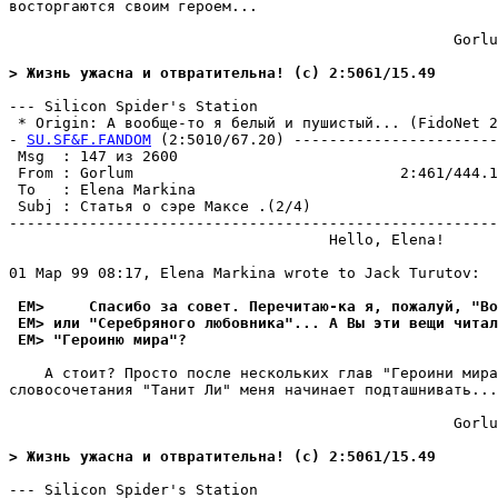
восторгаются своим героем...

                                                  Gorlu
> Жизнь ужасна и отвратительна! (c) 2:5061/15.49
--- Silicon Spider's Station

 * Origin: А вообще-то я белый и пушистый... (FidoNet 2:
- 
SU.SF&F.FANDOM
 (2:5010/67.20) -----------------------
 Msg  : 147 из 2600                                    
 From : Gorlum                              2:461/444.1
 To   : Elena Markina                                  
 Subj : Статья о сэре Максе .(2/4)                     
-------------------------------------------------------
                                    Hello, Elena!

01 Мар 99 08:17, Elena Markina wrote to Jack Turutov:

 EM>     Спасибо за совет. Перечитаю-ка я, пожалуй, "Во
 EM> или "Серебряного любовника"... А Вы эти вещи читал
 EM> "Героиню мира"?
    А стоит? Просто после нескольких глав "Героини мира
словосочетания "Танит Ли" меня начинает подташнивать...

                                                  Gorlu
> Жизнь ужасна и отвратительна! (c) 2:5061/15.49
--- Silicon Spider's Station
