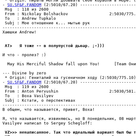
 * Origin: Пираты могли добывать себе корабли в море. (2
- 
SU.SF&F.FANDOM
 (2:5010/67.20) -----------------------
 Msg  : 118 из 2600                                    
 From : Nickolay Bolshackov                 2:5030/775.
 To   : Andrew Tupkalo                                 
 Subj : Мое отношение к... мытью рук                   
-------------------------------------------------------
Хаюшки Andrew!

 AT>   Я тоже -- в полупустой дьюаp. ;-)))
И что - пролез? :)

  May His Merciful Shadow fall upon You!      [Team Они
--- Divine by zero

 * Origin: Гениталий на гусеничном ходу (2:5030/775.10)

- 
SU.SF&F.FANDOM
 (2:5010/67.20) -----------------------
 Msg  : 119 из 2600                                    
 From : Anton Pervushin                     2:5030/581.
 To   : Boxa Vasilyev                                  
 Subj : Кстати, о перспективах                         
-------------------------------------------------------
В общем, что называется, привет, Boxa!

Я, что называется, извиняюсь, но В понедельник, 08 март
Vasilyev написал to Sergey Schegloff:

 VZ>>> ненаписанное. Так что идеальный вариант был бы т