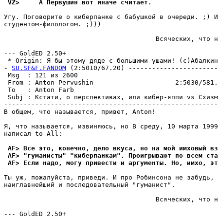
 VZ>     А Первушин вот иначе считает.
Угу. Поговорите о киберпанке с бабушкой в очереди. ;) И
студентом-филологом. ;)))

                                       Всяческих, что н
                                                       
--- GoldED 2.50+

 * Origin: Я бы этому дяде с большими ушами! (c)Абалкин 
- 
SU.SF&F.FANDOM
 (2:5010/67.20) -----------------------
 Msg  : 121 из 2600                                    
 From : Anton Pervushin                     2:5030/581.
 To   : Anton Farb                                     
 Subj : Кстати, о перспективах, или кибер-яппи vs Схизм
-------------------------------------------------------
В общем, что называется, привет, Anton!

Я, что называется, извиняюсь, но В среду, 10 марта 1999
написал to All:

 AF> Все это, конечно, дело вкуса, но на мой имховый вз
 AF> "гуманисты" "киберпанкам". Проигрывают по всем ста
 AF> Если надо, могу привести и аргументы. Но, имхо, эт
Ты уж, пожалуйста, приведи. И про Робинсона не забудь, 
наиглавнейший и последовательный "гуманист".

                                       Всяческих, что н
                                                       
--- GoldED 2.50+
