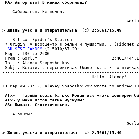
 MA> Автор кто? В каких сбоpниках?
    Саберхаген. Не помню.

                                                  Gorlu
> Жизнь ужасна и отвратительна! (c) 2:5061/15.49
--- Silicon Spider's Station

 * Origin: А вообще-то я белый и пушистый... (FidoNet 2:
- 
SU.SF&F.FANDOM
 (2:5010/67.20) -----------------------
 Msg  : 130 из 2600                                    
 From : Gorlum                              2:461/444.1
 To   : Alexey Shaposhnikov                            
 Subj : Кстати, о перспективах (было: кстати, о птичках
-------------------------------------------------------
                                    Hello, Alexey!

11 Мар 99 23:13, Alexey Shaposhnikov wrote to Andrew Tu
 AT>>   Гарный козак батько Конан всю жизнь шейпером бы
 AT>> у механистов такие мускулы?
 AS> Бывают. Синтетические.
    А зачем?

                                                  Gorlu
> Жизнь ужасна и отвратительна! (c) 2:5061/15.49