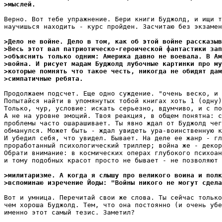
>мыслей.
Верно. Вот тебе упражнение. Бери книги Буджолд, и ищи т
научишься находить - курс пройден. Засчитаю без экзамен
>Дело не войне. Дело в том, как об этой войне рассказыв
>Весь этот вал патриотическо-героической фантастики зап
>объяснить только одним: Америка давно не воевала. В Ам
>война. И рисует мадам Буджолд лубочные картинки про му
>которые помнять что такое честь, никогда не обидят дам
>симпатичные ребята.
Продолжаем подсчет. Еще одно суждение. "очень веско, и 
Попытайся найти в упомянутых тобой книгах хоть 1 (одну)
Только, чур, условие: искать серьезно, вдумчиво, и с по
А не на уровне эмоций. Твоя реакция, в общем понятна: с
проблемы часто ошарашивает. Ты явно ждал от Буджолд чег
обманулся. Может быть - ждал увидеть ура-воинственную к
И убедил себя, что увидел. Бывает. На деле ее жанр - гл
проработанный психологический триллер; война же - декор
Обрати внимание: в космических операх глубокого психоан
и тому подобных красот просто не бывает - не позволяют 
>милитаризме. А когда я слышу про великого воина и полк
>вспоминаю изречение Йоды: "Войны никого не могут сдела
Вот и умница. Перечитай свои же слова. Ты сейчас только
чем хороша Буджолд. Тем, что она постоянно (и очень убе
именно этот самый тезис. Заметил?
