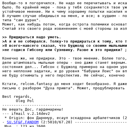
Вообще-то я погорячился. Не надо ее перечитывать и иска
было. По крайней мере - пока у тебя сохраняется твое уж
устойчивое мнение. Ни к чему хорошему попытки насилия н
В лучшем случае обидишься на меня, и все; в худшем - по
типа "сам дурак".

Может, как нибудь потом, когда острота полемики основат
Считай это своего рода извинением с моей стороны за изл
>> Пpидиpаться надо уметь.
>А я и не собирался. Толку-то придираться к тому, кто 
>Я всего-навсего сказал, что Буджолд со своими мыльными
>не годися Гибсону или Суэнвику. Разве ж это придики? ;
Конечно же, не придирки. Это - твое мнение. Более того,
деле штамповать мыльные оперы - оно даже станет верным.
состояния дел... Гибсон с Буджолд примерно на одном уро
него неплохие задатки, и до уровня "бабушки Лоис" он вп
не буду отнимать у него перспектив. Hе сейчас, конечно 
Кстати, relcom.fantasy до меня ходит безобразно. Я даже
письма с разбором "Духа приюта". Может, продублировать 
Best regards,

      Oleg Pol

--------------------------

He вешать Дос, гардемарины!

--- ifmail v.2.14dev2

 * Origin: фон Даркмур, есаул эскадрона арбалетчиков (2:
- 
SU.SF&F.FANDOM
 (2:5010/67.20) -----------------------
 Msg  : 123 из 2600                                    