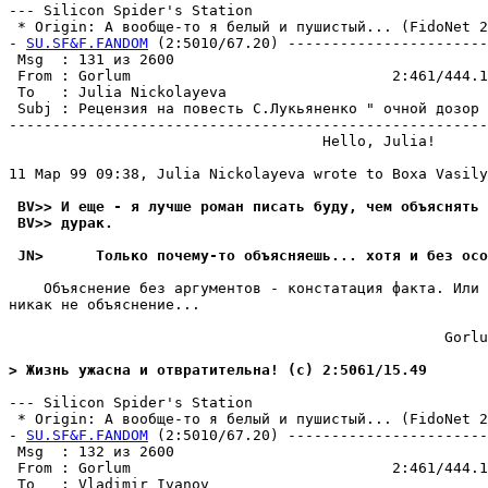
--- Silicon Spider's Station

 * Origin: А вообще-то я белый и пушистый... (FidoNet 2:
- 
SU.SF&F.FANDOM
 (2:5010/67.20) -----------------------
 Msg  : 131 из 2600                                    
 From : Gorlum                              2:461/444.1
 To   : Julia Nickolayeva                              
 Subj : Рецензия на повесть С.Лукьяненко " очной дозор 
-------------------------------------------------------
                                    Hello, Julia!

11 Мар 99 09:38, Julia Nickolayeva wrote to Boxa Vasily
 BV>> И еще - я лучше роман писать буду, чем объяснять 
 BV>> дурак.
 JN>      Только почему-то объясняешь... хотя и без осо
    Объяснение без аргументов - констатация факта. Или 
никак не объяснение...

                                                  Gorlu
> Жизнь ужасна и отвратительна! (c) 2:5061/15.49
--- Silicon Spider's Station

 * Origin: А вообще-то я белый и пушистый... (FidoNet 2:
- 
SU.SF&F.FANDOM
 (2:5010/67.20) -----------------------
 Msg  : 132 из 2600                                    
 From : Gorlum                              2:461/444.1
 To   : Vladimir Ivanov                                