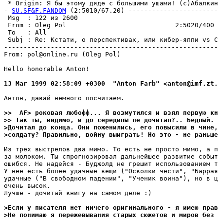
 * Origin: Я бы этому дяде с большими ушами! (c)Абалкин 
- 
SU.SF&F.FANDOM
 (2:5010/67.20) -----------------------
 Msg  : 122 из 2600                                    
 From : Oleg Pol                            2:5020/400 
 To   : All                                            
 Subj : Re: Кстати, о перспективах, или кибер-яппи vs С
-------------------------------------------------------
From: pol@online.ru (Oleg Pol)

Hello honorable Anton!

13 Mar 1999 02:58:09 +0300  "Anton Farb" <anton@imf.zt.
Антон, давай немного посчитаем.

>>  AF> роковая любофф... Я возмутился и взял первую кн
>> Так ты, видимо, и до середины не дочитал?.. Бедный.
>Дочитал до конца. Они поженились, его повысили в чине,
>солдату? Правильно, войну выиграть! Но это - не раньше
Из трех выстрелов два мимо. То есть не просто мимо, а п
за молоком. Ты спрогнозировал дальнейшее развитие событ
ошибся. Не надейся - Буджолд не грешит использованием т
У нее есть более удачные вещи ("Осколки чести", "Баррая
удачные ("В свободном падении", "Ученик воина"), но в ц
очень высок.

Лучше - дочитай книгу на самом деле :)

>Если у писателя нет ничего оригинального - я имею прав
>Не понимаю я пережевывания старых сюжетов и миров без 