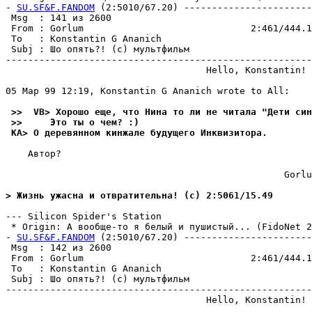
- 
SU.SF&F.FANDOM
 (2:5010/67.20) -----------------------
 Msg  : 141 из 2600                                    
 From : Gorlum                              2:461/444.1
 To   : Konstantin G Ananich                           
 Subj : Шо опять?! (с) мультфильм                      
-------------------------------------------------------
                                    Hello, Konstantin!

05 Мар 99 12:19, Konstantin G Ananich wrote to All:

 >>  VB> Хорошо еще, что Нина то ли не читала "Дети син
 >>     Это ты о чем? :)
 KA> О деревянном кинжале будущего Инквизитора.
    Автор?

                                                  Gorlu
> Жизнь ужасна и отвратительна! (c) 2:5061/15.49
--- Silicon Spider's Station

 * Origin: А вообще-то я белый и пушистый... (FidoNet 2:
- 
SU.SF&F.FANDOM
 (2:5010/67.20) -----------------------
 Msg  : 142 из 2600                                    
 From : Gorlum                              2:461/444.1
 To   : Konstantin G Ananich                           
 Subj : Шо опять?! (с) мультфильм                      
-------------------------------------------------------
                                    Hello, Konstantin!
