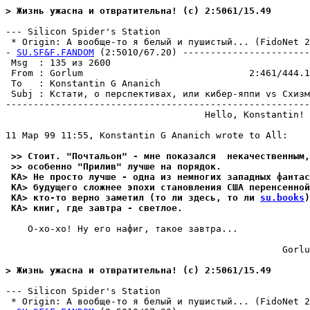
> Жизнь ужасна и отвратительна! (c) 2:5061/15.49
--- Silicon Spider's Station

 * Origin: А вообще-то я белый и пушистый... (FidoNet 2:
- 
SU.SF&F.FANDOM
 (2:5010/67.20) -----------------------
 Msg  : 135 из 2600                                    
 From : Gorlum                              2:461/444.1
 To   : Konstantin G Ananich                           
 Subj : Кстати, о перспективах, или кибер-яппи vs Схизм
-------------------------------------------------------
                                    Hello, Konstantin!

11 Мар 99 11:55, Konstantin G Ananich wrote to All:

 >> Стоит. "Почтальон" - мне показался  некачественным,
 >> особенно "Прилив" лучше на порядок.
 KA> Не просто лучше - одна из немногих западных фантас
 KA> будущего сложнее эпохи становления США перенсенной
 KA> кто-то верно заметил (то ли здесь, то ли 
su.books
)
 KA> книг, где завтра - светлое.
    О-хо-хо! Ну его нафиг, такое завтра...

                                                  Gorlu
> Жизнь ужасна и отвратительна! (c) 2:5061/15.49
--- Silicon Spider's Station

 * Origin: А вообще-то я белый и пушистый... (FidoNet 2: