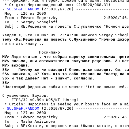
--- Ориджин, как и Герой, должен быть один. [dosadi@aha
 * Origin: Mеpтвоpожденный поэт (2:5020/968.31)

- 
SU.SF&F.FANDOM
 (2:5010/67.20) -----------------------
 Msg  : 126 из 2600                                    
 From : Edward Megerizky                    2:5020/146.
 To   : Sergey Schegloff                               
 Subj : RE:Рецензия на повесть С.Лукьяненко "Ночной доз
-------------------------------------------------------
тему <RE:Рецензия на повесть С.Лукьяненко "Ночной дозор
потоптать клаву...

MV> Люди считают, что собрав парочку сомнительных прете
MV> письмо, они автоматически получают рецензию. Ан нет
MV> выходит.
SS>    Почему же не выходит? Очень даже выходит. См. са
SS> написано, а? Хоть кто-то сабж сменил на "наезд на п
SS> и так далее? Нет - значит, согласны.
SS> 
"Hастоящий фидошник сабжи не меняет!"(с) не помню чей..
С уважением, Эдуард.

--- FIPS/32 v0.99b W95/NT [Unreg]

 * Origin: Happiness is seeing your boss's face on a mil
- 
SU.SF&F.FANDOM
 (2:5010/67.20) -----------------------
 Msg  : 127 из 2600                                    
 From : Edward Megerizky                    2:5020/146.
 To   : Masha Anisimova                                
 Subj : RE:Кстати, о перспективах (было: кстати, о птич