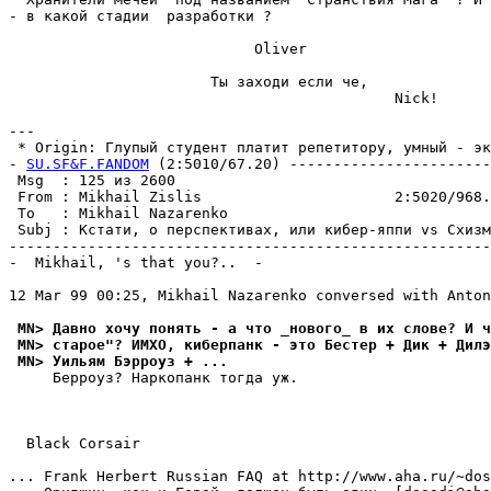
- в какой стадии  разработки ?

                            Oliver

                       Ты заходи если че,

                                            Nick!

---

 * Origin: Глупый студент платит репетитору, умный - экз
- 
SU.SF&F.FANDOM
 (2:5010/67.20) -----------------------
 Msg  : 125 из 2600                                    
 From : Mikhail Zislis                      2:5020/968.
 To   : Mikhail Nazarenko                              
 Subj : Кстати, о перспективах, или кибер-яппи vs Схизм
-------------------------------------------------------
-  Mikhail, 's that you?..  -

12 Mar 99 00:25, Mikhail Nazarenko conversed with Anton
 MN> Давно хочу понять - а что _нового_ в их слове? И ч
 MN> старое"? ИМХО, киберпанк - это Бестер + Дик + Дилэ
 MN> Уильям Бэрроуз + ...
     Берроуз? Наркопанк тогда уж.

  Black Corsair

... Frank Herbert Russian FAQ at http://www.aha.ru/~dos