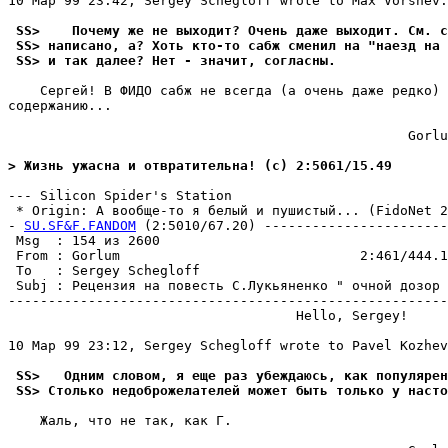
10 Мар 99 23:42, Sergey Schegloff wrote to Max Vorshev:

 SS>    Почему же не выходит? Очень даже выходит. См. с
 SS> написано, а? Хоть кто-то сабж сменил на "наезд на 
 SS> и так далее? Нет - значит, согласны.
    Сергей! В ФИДО сабж не всегда (а очень даже редко) 
содержанию...

                                                  Gorlu
> Жизнь ужасна и отвратительна! (c) 2:5061/15.49
--- Silicon Spider's Station

 * Origin: А вообще-то я белый и пушистый... (FidoNet 2:
- 
SU.SF&F.FANDOM
 (2:5010/67.20) -----------------------
 Msg  : 154 из 2600                                    
 From : Gorlum                              2:461/444.1
 To   : Sergey Schegloff                               
 Subj : Рецензия на повесть С.Лyкьяненко " очной дозор 
-------------------------------------------------------
                                    Hello, Sergey!

10 Мар 99 23:12, Sergey Schegloff wrote to Pavel Kozhev
 SS>   Одним словом, я еще раз убеждаюсь, как популярен
 SS> Столько недоброжелателей может быть только у насто
    Жаль, что не так, как Г.
