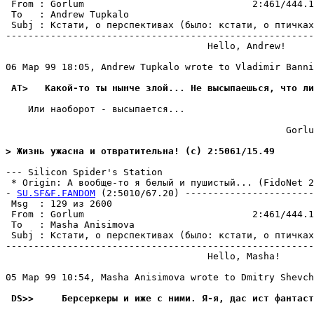
 From : Gorlum                              2:461/444.1
 To   : Andrew Tupkalo                                 
 Subj : Кстати, о перспективах (было: кстати, о птичках
-------------------------------------------------------
                                    Hello, Andrew!

06 Мар 99 18:05, Andrew Tupkalo wrote to Vladimir Banni
 AT>   Какой-то ты нынче злой... Не высыпаешься, что ли
    Или наоборот - высыпается...

                                                  Gorlu
> Жизнь ужасна и отвратительна! (c) 2:5061/15.49
--- Silicon Spider's Station

 * Origin: А вообще-то я белый и пушистый... (FidoNet 2:
- 
SU.SF&F.FANDOM
 (2:5010/67.20) -----------------------
 Msg  : 129 из 2600                                    
 From : Gorlum                              2:461/444.1
 To   : Masha Anisimova                                
 Subj : Кстати, о перспективах (было: кстати, о птичках
-------------------------------------------------------
                                    Hello, Masha!

05 Мар 99 10:54, Masha Anisimova wrote to Dmitry Shevch
 DS>>     Берсеркеры и иже с ними. Я-я, дас ист фантаст