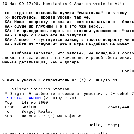
10 Мар 99 17:26, Konstantin G Ananich wrote to All:

 >> тогда вся похвальба думера-"мышатника" ни к чему - 
 >> погружаясь, пройти уровни так же.
 KA> Может попросту не хватает сил отказаться от  близ
 KA> ощушению глубины ? Я в это уже верю...
 KA> Не приходилось видеть со стороны увлекшегося "чато
 KA> А ведь он deep.exe не запускал...
 KA> А может - чуствуется фальш, и такого попросту не п
 KA> выйти из "глубины" уже в игре не-дайвер не может. 
    Наиболее вероятно, что человек, не вошедший в состо
адекватно реагировать на изменение игровой обстановки, 
меньше детализация, чем у дипера.

                                                  Gorlu
> Жизнь ужасна и отвратительна! (c) 2:5061/15.49
--- Silicon Spider's Station

 * Origin: А вообще-то я белый и пушистый... (FidoNet 2:
- 
SU.SF&F.FANDOM
 (2:5010/67.20) -----------------------
 Msg  : 143 из 2600                                    
 From : Gorlum                              2:461/444.1
 To   : Sergej Kozlov                                  
 Subj : Шо опять?! (с) мультфильм                      
-------------------------------------------------------
                                    Hello, Sergej!

10 Мар 99 18:57, Sergej Kozlov wrote to All:
