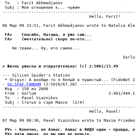
 To   : Farit Akhmedjanov                              
 Subj : Мое отношение к... чужим                       
-------------------------------------------------------
                                    Hello, Farit!

06 Мар 99 23:51, Farit Akhmedjanov wrote to Natalia Ale
 FA>    Спасибо, Наташа, я ужо сам...
 FA>    (мечтательно) скоро ле-ето...
    Не трави... Ну, ето самое...

                                                  Gorlu
> Жизнь ужасна и отвратительна! (c) 2:5061/15.49
--- Silicon Spider's Station

 * Origin: А вообще-то я белый и пушистый... (FidoNet 2:
- 
SU.SF&F.FANDOM
 (2:5010/67.20) -----------------------
 Msg  : 150 из 2600                                    
 From : Gorlum                              2:461/444.1
 To   : Pavel Viaznikov                                
 Subj : Статья о сэре Максе  (2/4)                     
-------------------------------------------------------
                                    Hello, Pavel!

07 Мар 99 00:30, Pavel Viaznikov wrote to Maxim Frieden
 PV> - Конечно, не Алиас. Алиас в ФИДО один - правда, е
 PV> пяти лицах, но вы ему не верьте.