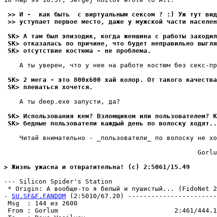
 >> И -  как быть  с виртуальным сексом ? :) Уж тут вид
 >> уступает первое место, даже у мужской части населен
 SK> А там был эпизодик, когда женшина с работы заходил
 SK> отказалась по причине, что будет неправильно выгля
 SK> отсутствие костюма - не проблема.
    А ты уверен, что у нее на работе костюм без секс-пр
 SK> 2 мега - это 800х600 хай колор. От такого качества
 SK> плеваться хочется.
    А ты deep.exe запусти, да?

 SK> Использования кем? Взломщиком или пользователем? К
 SK> бедные пользователи каждый день по волоску ходят..
    Читай внимательно - _пользователи_ по волоску не хо
                                                  Gorlu
> Жизнь ужасна и отвратительна! (c) 2:5061/15.49
--- Silicon Spider's Station

 * Origin: А вообще-то я белый и пушистый... (FidoNet 2:
- 
SU.SF&F.FANDOM
 (2:5010/67.20) -----------------------
 Msg  : 144 из 2600                                    
 From : Gorlum                              2:461/444.1