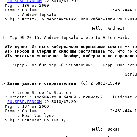
- 
SU.SF&F.FANDOM
 (2:5010/67.20) -----------------------
 Msg  : 136 из 2600                                    
 From : Gorlum                              2:461/444.1
 To   : Andrew Tupkalo                                 
 Subj : Кстати, о перспективах, или кибер-яппи vs Схизм
-------------------------------------------------------
                                    Hello, Andrew!

11 Мар 99 20:15, Andrew Tupkalo wrote to Anton Farb:

 AT> лучше. Из всех киберпанков нормальные сюжеты -- то
 AT> Гибсон и Стерлинг склонны pастягивать то, что по х
 AT> читаться мгновенно. Вообще, киберпанк по определен
    "Средь нас был черный чемоданчик"... Бррр. Мне суэн
                                                  Gorlu
> Жизнь ужасна и отвратительна! (c) 2:5061/15.49
--- Silicon Spider's Station

 * Origin: А вообще-то я белый и пушистый... (FidoNet 2:
- 
SU.SF&F.FANDOM
 (2:5010/67.20) -----------------------
 Msg  : 137 из 2600                                    
 From : Gorlum                              2:461/444.1
 To   : Boxa Vasilyev                                  
 Subj : Рецензия на ТБК 1/2                            
-------------------------------------------------------
                                    Hello, Boxa!
