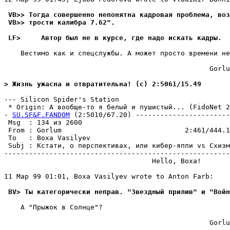
 VB>> Тогда совершенно непонятна кадровая проблема, воз
 VB>> трости калибра 7.62".
 LF>     Автор был не в курсе, где надо искать кадpы.
    Вестимо как и спецслужбы. А может просто времени не
                                                  Gorlu
> Жизнь ужасна и отвратительна! (c) 2:5061/15.49
--- Silicon Spider's Station

 * Origin: А вообще-то я белый и пушистый... (FidoNet 2:
- 
SU.SF&F.FANDOM
 (2:5010/67.20) -----------------------
 Msg  : 134 из 2600                                    
 From : Gorlum                              2:461/444.1
 To   : Boxa Vasilyev                                  
 Subj : Кстати, о перспективах, или кибер-яппи vs Схизм
-------------------------------------------------------
                                    Hello, Boxa!

11 Мар 99 01:01, Boxa Vasilyev wrote to Anton Farb:

 BV> Ты категорически неправ. "Звездный прилив" и "Войн
    А "Прыжок в Солнце"?

                                                  Gorlu