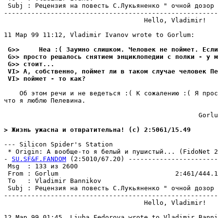
 Subj : Рецензия на повесть С.Лукьяненко " очной дозор 
-------------------------------------------------------
                                    Hello, Vladimir!

11 Мар 99 11:12, Vladimir Ivanov wrote to Gorlum:

 G>>     Неа :( Заумно слишком. Человек не поймет. Если
 G>> просто решалось снятием энциклопедии с полки - у м
 G>> стоит...
 VI> А, собственно, поймет ли в таком случае человек Пе
 VI> поймет - то как?
    Об этом речи и не ведеться :( К сожалению :( Я прос
что я люблю Пелевина.

                                                  Gorlu
> Жизнь ужасна и отвратительна! (c) 2:5061/15.49
--- Silicon Spider's Station

 * Origin: А вообще-то я белый и пушистый... (FidoNet 2:
- 
SU.SF&F.FANDOM
 (2:5010/67.20) -----------------------
 Msg  : 133 из 2600                                    
 From : Gorlum                              2:461/444.1
 To   : Vladimir Bannikov                              
 Subj : Рецензия на повесть С.Лукьяненко " очной дозор 
-------------------------------------------------------
                                    Hello, Vladimir!

12 Мар 99 01:45, Ljuba Fedorova wrote to Vladimir Banni