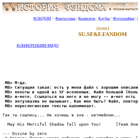
ФЭНДОМ
>
Фантастика
|
Конвенты
|
Клубы
|
Фотографии
|
(none)
SU.SF&F.FANDOM
КОНФЕРЕНЦИИ ФИДО
 MB> М-да.
 MB> Ситуация такая: есть у меня файл с хорошим описани
 MB> пехоты в одной из SF вселенных. Файл большой (боль
 MB> и-нете. Ссылаться на него я не могу -- и-нет есть 
 MB> энтузиазма не вызывает. Как мне быть? Файл, повтор
 MB> переслегинские тексты напоминает.
Так ты сошлись... Не хочешь в эхе - нетмейлом...

  May His Merciful Shadow fall upon You!      [Team Они
--- Divine by zero
