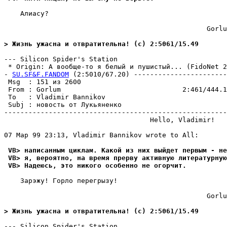
    Алиасу?

                                                  Gorlu
> Жизнь ужасна и отвратительна! (c) 2:5061/15.49
--- Silicon Spider's Station

 * Origin: А вообще-то я белый и пушистый... (FidoNet 2:
- 
SU.SF&F.FANDOM
 (2:5010/67.20) -----------------------
 Msg  : 151 из 2600                                    
 From : Gorlum                              2:461/444.1
 To   : Vladimir Bannikov                              
 Subj : новость от Лукьяненко                          
-------------------------------------------------------
                                    Hello, Vladimir!

07 Мар 99 23:13, Vladimir Bannikov wrote to All:

 VB> написанным циклам. Какой из них выйдет первым - не
 VB> я, вероятно, на время прервy активнyю литератyрнyю
 VB> Надеюсь, это никого особенно не огорчит.
    Зарэжу! Горло перегрызу!

                                                  Gorlu
> Жизнь ужасна и отвратительна! (c) 2:5061/15.49
--- Silicon Spider's Station
