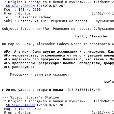
 * Origin: А вообще-то я белый и пушистый... (FidoNet 2:
- 
SU.SF&F.FANDOM
 (2:5010/67.20) -----------------------
 Msg  : 148 из 2600                                    
 From : Gorlum                              2:461/444.1
 To   : Alexander Fadeev                               
 Subj : Ватерлиния (Re: Рецензия на повесть С.Лукьяненк
-------------------------------------------------------
Subject: Ватерлиния (Re: Рецензия на повесть С.Лукьянен
                                    Hello, Alexander!

08 Мар 99 03:48, Alexander Fadeev wrote to Konstantin G
 AF>  А у меня были другие ассоциации - с люденами. Как
 AF> человечества, отколовшейся от него и ушедшей невед
 AF> вертикального прогресса. Hепонятно, кто такие - Му
 AF> прогрессоры? регрессоры? вообще наблюдатели, добру
 AF> равнодушно?
    Мусорщики - этим все сказано.

                                                  Gorlu
> Жизнь ужасна и отвратительна! (c) 2:5061/15.49
--- Silicon Spider's Station

 * Origin: А вообще-то я белый и пушистый... (FidoNet 2:
- 
SU.SF&F.FANDOM
 (2:5010/67.20) -----------------------
 Msg  : 149 из 2600                                    
 From : Gorlum                              2:461/444.1