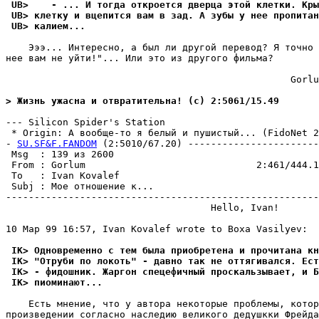
 UB>    - ... И тогда откроется дверца этой клетки. Кр
 UB> клетку и вцепится вам в зад. А зубы у нее пропитан
 UB> калием...
    Эээ... Интересно, а был ли другой перевод? Я точно 
нее вам не уйти!"... Или это из другого фильма?

                                                  Gorlu
> Жизнь ужасна и отвратительна! (c) 2:5061/15.49
--- Silicon Spider's Station

 * Origin: А вообще-то я белый и пушистый... (FidoNet 2:
- 
SU.SF&F.FANDOM
 (2:5010/67.20) -----------------------
 Msg  : 139 из 2600                                    
 From : Gorlum                              2:461/444.1
 To   : Ivan Kovalef                                   
 Subj : Мое отношение к...                             
-------------------------------------------------------
                                    Hello, Ivan!

10 Мар 99 16:57, Ivan Kovalef wrote to Boxa Vasilyev:

 IK> Одновременно с тем была приобретена и прочитана кн
 IK> "Отруби по локоть" - давно так не оттягивался. Ест
 IK> - фидошник. Жаргон спецефичный проскальзывает, и Б
 IK> пиоминают...
    Есть мнение, что у автора некоторые проблемы, котор
произведении согласно наследию великого дедушкки Фрейда