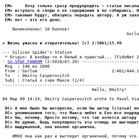
 EM>     Хочу только сразу предупредить - статью писала
 EM> вступать в споры о ее содержании я не собираюсь. Н
 EM> таковые будут, обязуюсь передать автору. А уж зах
 EM> нет - это его дело.
    Великолепно! 10 баллов!

                                                  Gorlu
> Жизнь ужасна и отвратительна! (c) 2:5061/15.49
--- Silicon Spider's Station

 * Origin: А вообще-то я белый и пушистый... (FidoNet 2:
- 
SU.SF&F.FANDOM
 (2:5010/67.20) -----------------------
 Msg  : 146 из 2600                                    
 From : Gorlum                              2:461/444.1
 To   : Dmitry Casperovitch                            
 Subj : Статья о сэре Максе (1/4)                      
-------------------------------------------------------
                                    Hello, Dmitry!

04 Мар 99 14:24, Dmitry Casperovitch wrote to Pavel Via
 DC> А мне было бы интересно, если бы автор (статьи) не
 DC> упоминанием того, что Макса любят в Ехо все подряд
 DC> бы, почему. Просто потому, что так хочется автору 
 DC> Не думаю. Ведь популярность эта отнюдь не выглядит
 DC> выдуманной, она вполне органична.
    ИМХО она как раз и выглядит органичной, потому что 