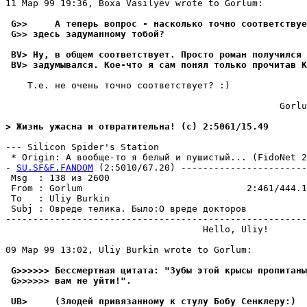
11 Мар 99 19:36, Boxa Vasilyev wrote to Gorlum:

 G>>     А теперь вопрос - насколько точно соответствуе
 G>> здесь задуманному тобой?
 BV> Ну, в общем соответствует. Просто роман получился 
 BV> задумывался. Кое-что я сам понял только прочитав К
    Т.е. не очень точно соответствует? :)

                                                  Gorlu
> Жизнь ужасна и отвратительна! (c) 2:5061/15.49
--- Silicon Spider's Station

 * Origin: А вообще-то я белый и пушистый... (FidoNet 2:
- 
SU.SF&F.FANDOM
 (2:5010/67.20) -----------------------
 Msg  : 138 из 2600                                    
 From : Gorlum                              2:461/444.1
 To   : Uliy Burkin                                    
 Subj : Овреде телика. Было:О вреде докторов           
-------------------------------------------------------
                                    Hello, Uliy!

09 Мар 99 13:02, Uliy Burkin wrote to Gorlum:

 G>>>>>> Бессмертная цитата: "Зубы этой крысы пропитаны
 G>>>>>> вам не уйти!".
 UB>     (Злодей привязанному к стулу Бобу Сенклеру:)