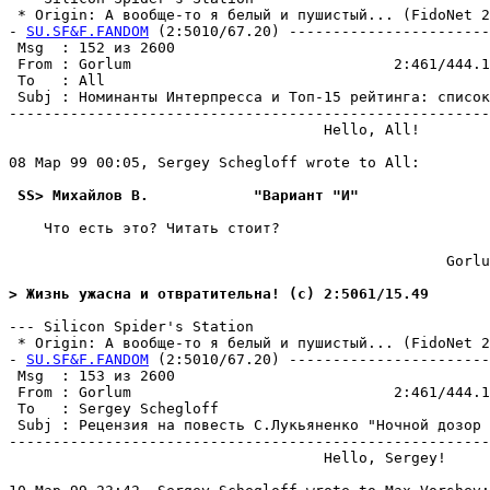
 * Origin: А вообще-то я белый и пушистый... (FidoNet 2:
- 
SU.SF&F.FANDOM
 (2:5010/67.20) -----------------------
 Msg  : 152 из 2600                                    
 From : Gorlum                              2:461/444.1
 To   : All                                            
 Subj : Номинанты Интерпресса и Топ-15 рейтинга: список
-------------------------------------------------------
                                    Hello, All!

08 Мар 99 00:05, Sergey Schegloff wrote to All:

 SS> Михайлов В.            "Вариант "И"
    Что есть это? Читать стоит?

                                                  Gorlu
> Жизнь ужасна и отвратительна! (c) 2:5061/15.49
--- Silicon Spider's Station

 * Origin: А вообще-то я белый и пушистый... (FidoNet 2:
- 
SU.SF&F.FANDOM
 (2:5010/67.20) -----------------------
 Msg  : 153 из 2600                                    
 From : Gorlum                              2:461/444.1
 To   : Sergey Schegloff                               
 Subj : Рецензия на повесть С.Лукьяненко "Ночной дозор 
-------------------------------------------------------
                                    Hello, Sergey!
