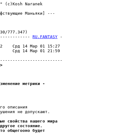
" (c)Kosh Naranek

фствующие Маньяки] ---

0/777.347)

------------ 
RU.FANTASY
 -
                         

2    Срд 14 Мар 01 15:27 

     Срд 14 Мар 01 21:59 

                         

>
зменение метрики -
го описания

ушения не допускают.

ые свойства нашего мира
другое состояние.
то общегооно будет