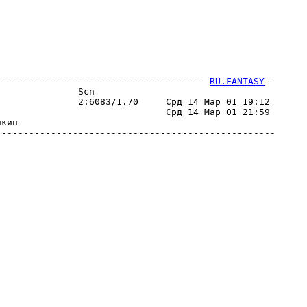
-------------------------------------- 
RU.FANTASY
 -
              Scn                                 

              2:6083/1.70     Срд 14 Мар 01 19:12 

                              Срд 14 Мар 01 21:59 

кин                                               

--------------------------------------------------
