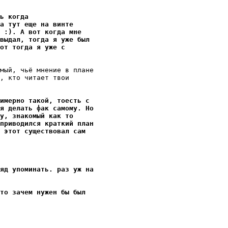
ь когда
а тут еще на винте
е :). А вот когда мне
выдал, тогда я уже был
от тогда я уже с
мый, чьё мнение в плане

, кто читает твои

имерно такой, тоесть с
я делать фак самому. Hо
у, знакомый как то
приводился краткий план
 этот существовал сам
яд упоминать. раз уж на
то зачем нужен бы был