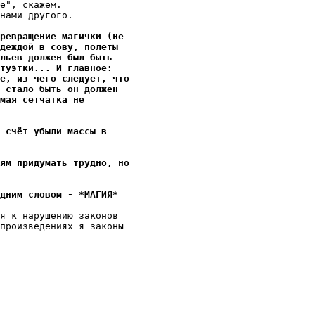
е", скажем.

нами другого.

ревращение магички (не
деждой в сову, полеты
ыльев должен был быть
атуэтки... И главное:
е, из чего следует, что
 стало быть он должен
мая сетчатка не
 счёт убыли массы в
ям придумать трудно, но
дним словом - *МАГИЯ*
я к нарушению законов

произведениях я законы
