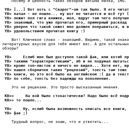
    Посему и ценность таких обзоров весьма низка, IMO.

 YB> [...] Вот хоть с "Сварог"-ом так было. Я его читат
 YB> начал - не пошло... ну вот не читается и всё тут (
 YB> лежит пол гига книжек, мол, вдруг там чего получш
 YB> знакомый, что уже прочитал его, примерный расклад 
 YB> уверен что такой сюжет мне должен понравиться, и в
 YB> удовольствием прочитал книгу :)
    Вот! Ключевое слово - знакоымй. Видимо, такой знако
литературных вкусов для тебя имеет вес. А для остальных
обзоры?

 YB>     Еслиб мне был доступен такой фак, или хотяб пр
 YB> такими "хорактеристиками", яб и не подумал пытатьс
 YB> кроме топ-листов я ничего не видел... Хотя нет, вр
 YB> нашел сборничек таких "рецензий", тоесть там тоже 
 YB> книги, но это всё было на английском :( да и текст
 YB> по себе, тоесть без надежды на пополнение.
    Это не рецензии. Это просто высказанные мнения.

 KB>>     На кой было стохастически? Надо было всё подр
 KB>> то пошло...
 YB>     Ну, еслиб была возможность описать все книги, 
 YB> фак ;)
    Трудный вопрос, не знаю, что и ответить...
