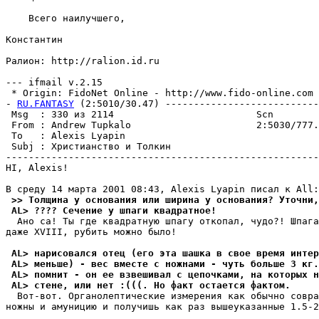
    Всего наилучшего,

Константин

Ралион: http://ralion.id.ru

--- ifmail v.2.15

 * Origin: FidoNet Online - http://www.fido-online.com (
- 
RU.FANTASY
 (2:5010/30.47) ---------------------------
 Msg  : 330 из 2114                         Scn        
 From : Andrew Tupkalo                      2:5030/777.
 To   : Alexis Lyapin                                  
 Subj : Христианство и Толкин                          
-------------------------------------------------------
HI, Alexis!

 >> Толщина у основания или ширина у основания? Уточни,
 AL> ???? Сечение у шпаги квадратное!
  Ано са! Ты где квадратную шпагу откопал, чудо?! Шпага
даже XVIII, рубить можно было!

 AL> нарисовался отец (его эта шашка в свое время интер
 AL> меньше) - вес вместе с ножнами - чуть больше 3 кг.
 AL> помнит - он ее взвешивал с цепочками, на которых н
 AL> стене, или нет :(((. Но факт остается фактом.
  Вот-вот. Органолептические измеpения как обычно совpа
ножны и амуницию и получишь как раз вышеуказанные 1.5-2