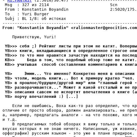
- 
RU.FANTASY
 (2:5010/30.47) ---------------------------
 Msg  : 327 из 2114                         Scn        
 From : Konstantin Boyandin                 2:5020/175.
 To   : Yuri Burger                                    
 Subj : BL 1/8: об истоках                             
From: "Konstantin Boyandin" <ralionmaster@geocities.com
    Приветствую, Yuri!

 YB>>> себя ;) Рейтинг листы при этом не катят. Вопервы
 YB>>> книги, вкладывающиеся в определенное строгое оп
 YB>>> то что мне нравится зачастую находится на послед
 KB>>     Беда в том, что подобный обзор тоже не катит.
 KB>> учитывая  способ составления комментариев к книга
 YB>     Эммм... Что именно? Конкретно меня в описании 
 YB> чтоли, модель книги... Вот к примеру кратко "чел. 
 YB> в прошлое/будущее/другой мир" или "главный герой -
 YB> разворачиваются..." Может я какой отсталый и не пр
 YB> описания савсем не испортят впечатления о книге (
 YB> порчу впечатлений :) [...]
    Если не ошибаюсь, Воха как-то раз определил, что кр
отличие от просто обзора, должен анализировать. не преп
а, например, предлагать аналоги - на что похоже, кого м
и т.д. 

    В предлагаемых тобой обзорах я вижу только и только
вкусах которых я не знаю ничего. Написанные, уж извини,
орфографии) русским языком - это уже в плане придирок.
