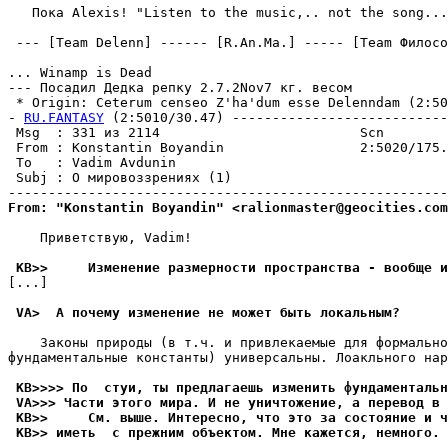
   Пока Alexis! "Listen to the music,.. not the song...
 --- [Team Delenn] ------ [R.An.Ma.] ----- [Team Филосо
... Winamp is Dead

--- Посадил Дедка репку 2.7.2Nov7 кг. весом

 * Origin: Ceterum censeo Z'ha'dum esse Delenndam (2:503
- 
RU.FANTASY
 (2:5010/30.47) ---------------------------
 Msg  : 331 из 2114                         Scn        
 From : Konstantin Boyandin                 2:5020/175.
 To   : Vadim Avdunin                                  
 Subj : О мировоззрениях (1)                           
From: "Konstantin Boyandin" <ralionmaster@geocities.com
    Приветствую, Vadim!

 KB>>     Изменение размерности пространства - вообще и
[...]

 VA>  А почему изменение не может быть локальным?
    Законы природы (в т.ч. и привлекаемые для формально
фундаментальные константы) универсальны. Лоакльного нар
 KB>>>> По  стуи, ты предлагаешь изменить фундаментальн
 VA>>> Части этого миpа. И не уничтожение, а перевод в 
 KB>>     См. выше. Интересно, что это за состояние и ч
 KB>> иметь  с прежним объектом. Мне кажется, немного.