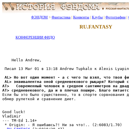
ФЭНДОМ
>
Фантастика
|
Конвенты
|
Клубы
|
Фотографии
|
RU.FANTASY
КОНФЕРЕНЦИИ ФИДО
    Hello Andrew,

 Писал 13 Mar 01 в 13:18 Andrew Tupkalo к Alexis Lyapin
 AL> Но вот один момент - а с чего ты взял, что твоя фи
 AL> эквивалентна оной средневекового рыцаря? Kоторый с
AT>   Современный человек в среднем сантиметров на двад
AT> средневекового, да и в плечах пошиpе. Благо питаетс
Если бы это было существенно, то в спорте сорвнования д
обмер рулеткой и сравнение диет.

Good luck!

Vladimir

--- TM-Ed 1.14+

 * Origin: - Я ошибаюсь?! Ни за что!.. (2:6083/1.70)
