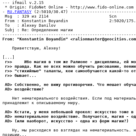
--- ifmail v.2.15

 * Origin: FidoNet Online - http://www.fido-online.com (
- 
RU.FANTASY
 (2:5010/30.47) ---------------------------
 Msg  : 329 из 2114                         Scn        
 From : Konstantin Boyandin                 2:5020/175.
 To   : Alexey Danilov                                 
 Subj : Re: Определение магии                          
From: "Konstantin Boyandin" <ralionmaster@geocities.com
    Приветствую, Alexey!

 r>>     Ибо магия в том же Ралионе - дисциплина, ей мо
 r>> правда. Как не всех можно обучить рисованию, пению
 r>> "стихийные" таланты, кои самообучаются какой-то от
 r>> бывает...
 AD> Собственно, не вижу противоречия. Что мешает обуча
 AD> воздействию?
    Нет нематериального воздействия. Если под материаль
принадлежит к описываемому миру.

 AD> Кстати, у меня небольшой прокол: искусство тоже в 
 AD> нематериальное воздействие. Получается, магия - о
 AD> (или наоборот, искусство - одна из форм магии?)
    Ну, мы расходися во взглядах на нематериальность. н
позиции...
