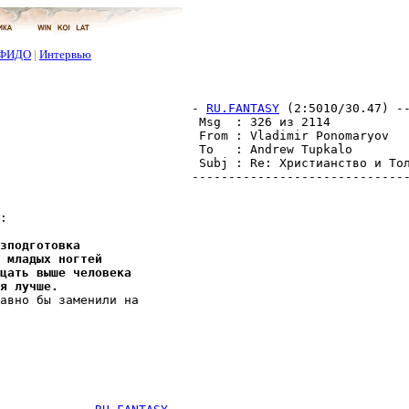
ФИДО
|
Интервью
- 
RU.FANTASY
 (2:5010/30.47) -
 Msg  : 326 из 2114           
 From : Vladimir Ponomaryov   
 To   : Andrew Tupkalo        
 Subj : Re: Христианство и Тол
------------------------------
:

зподготовка
 младых ногтей
цать выше человека
я лучше.
авно бы заменили на 
