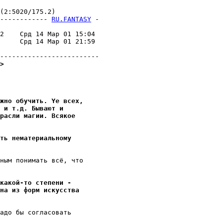
2:5020/175.2)

------------ 
RU.FANTASY
 -
                         

2    Срд 14 Мар 01 15:04 

     Срд 14 Мар 01 21:59 

                         

>
жно обучить. Yе всех,
 и т.д. Бывают и
расли магии. Всякое
ть нематериальному
ным понимать всё, что

какой-то степени -
дна из форм искусства
адо бы согласовать
