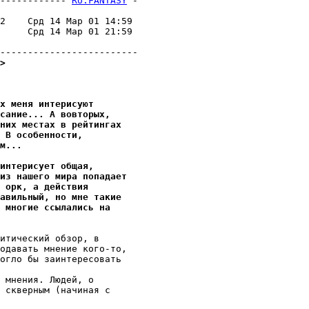
------------ 
RU.FANTASY
 -
                         

2    Срд 14 Мар 01 14:59 

     Срд 14 Мар 01 21:59 

                         

>
х меня интерисуют 
исание... А вовторых,
них местах в рейтингах
 В особенности,
м...
интерисует общая,
из нашего мира попадает
 орк, а действия
авильный, но мне такие
а многие ссылались на
итический обзор, в

одавать мнение кого-то,

огло бы заинтересовать

 мнения. Людей, о

 скверным (начиная с
