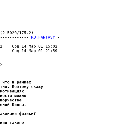
2:5020/175.2)

------------ 
RU.FANTASY
 -
                         

2    Срд 14 Мар 01 15:02 

     Срд 14 Мар 01 21:59 

                         

>
 что в рамках
тно. Поэтому скажу
мотивациях
ности можно
ворчестве
ений Кинга.
аконами физики?
нии такого