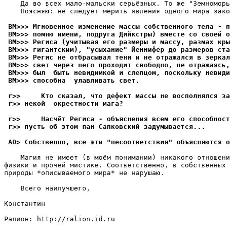
    Да во всех мало-мальски серьёзных. То же "Земноморь
    Поясняю: не следует мерить явления одного мира зако
 BM>>> Мгновенное изменение массы собственного тела - п
 BM>>> помню имени, подруга Дийкстры) вместе со своей о
 BM>>> Региса (учитывая его размеры и массу, размах кр
 BM>>> гигантским), "усыхание" Йеннифер до размеров ст
 BM>>> Регис не отбрасывал тени и не отражался в зеркал
 BM>>> свет через него проходит свободно, не отражаясь,
 BM>>> был  быть невидимкой и слепцом, поскольку невиди
 BM>>> способна  улавливать свет.
 r>>     Кто сказал, что дефект массы не восполнялся за
 r>> некой  окрестности мага?
 r>>     Hасчёт Региса - объяснения всем его способност
 r>> пусть об этом пан Сапковский задумывается...
 AD> Собственно, все эти "несоответствия" объясняются о
    Магия не имеет (в моём понимании) никакого отношени
физики и прочей мистике. Соответственно, в собственных 
природы *описываемого мира* не нарушаю. 

    Всего наилучшего,

Константин

Ралион: http://ralion.id.ru
