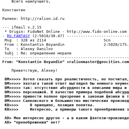
    Всего наилучшего,

Константин

Ралион: http://ralion.id.ru

--- ifmail v.2.15

 * Origin: FidoNet Online - http://www.fido-online.com (
- 
RU.FANTASY
 (2:5010/30.47) ---------------------------
 Msg  : 328 из 2114                         Scn        
 From : Konstantin Boyandin                 2:5020/175.
 To   : Alexey Danilov                                 
 Subj : Re: определение морали                         
From: "Konstantin Boyandin" <ralionmaster@geocities.com
    Приветствую, Alexey!

 BM>>>>> Хотел сказать про реалистичность, но посчитал,
 BM>>>>> эхотага такой ответ выглядел бы немного неумес
 BM>>>>> так: отсутствие абсурдности в описании мира и 
 BM>>>>> персонажей. В качестве примера подобной абсурд
 BM>>>>> привести полное презрение к законам физики в т
 BM>>>>> Сапковского и большинство мистических произвед
 KB>>>>     В принципе, позиция понятна.
 KB>>>>     Интересно, а прмиеры такого пренебрежения з
 AD> Мне интересно другое - а в каком фэнтези-произведе
 AD> "пренебрежения" нет?