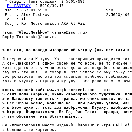
 * Origin: Типа ориджин (2:5005/69)

- 
RU.FANTASY
 (2:5010/30.47) ---------------------------
 Msg  : 652 из 5550                         Scn

 From : Alex.Moshkov                        2:5020/400 
 To   : All                                            
 Subj : Re: Necronomicon AKA Al-Azif

From: "Alex.Moshkov" <snake@2sun.ru>
Reply-To: snake@2sun.ru

> Кстати, по поводу изображений К'тулу (или все-таки Кт
Я предпочитаю К'тулу. Хотя транскрипция приводится как 
А сам Лавкрафт в одном своем не то эссе, не то письме (
хотя где-то это у меня есть) довольно подробно описывал
звучать это имя - и говорил, что человеческому языку эт
воспроизвести, но эта транскрипция наиболее приближена 
Хотя и Ктулху и Цтулху и Кутулу - все-рано ясно, о чем 
>есть хороший сайт www.nightserpent.com  - это
> сайт Пола Каррика, очень своеобразного художника. Илл
> к Лавкрафту там есть - правда, не очень много, но зат
> Все черно-белые, конечно же - или рисунки углем, или 
> в этом духе... Есть два изображения Ктулху, изображен
> Ктулху, Hъярлатхотеп, Ми-Го, Ран-Тегот - правда, поче
> там обозначен как Starvampire...
Он иллюстрировал много изданий Chaosium к игре Call of 
и большинство картинок.
