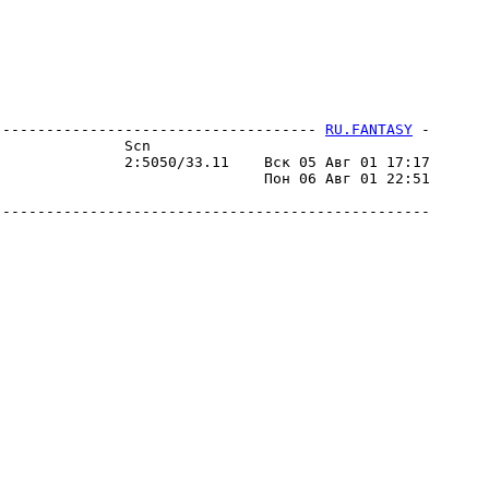
------------------------------------- 
RU.FANTASY
 -
              Scn

              2:5050/33.11    Вск 05 Авг 01 17:17

                              Пон 06 Авг 01 22:51

-------------------------------------------------
