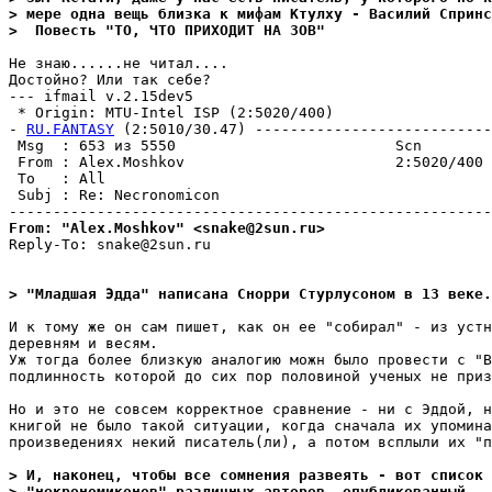
> мере одна вещь близка к мифам Ктулху - Василий Спринс
>  Повесть "ТО, ЧТО ПРИХОДИТ НА ЗОВ"
Не знаю......не читал....

Достойно? Или так себе?

--- ifmail v.2.15dev5

 * Origin: MTU-Intel ISP (2:5020/400)

- 
RU.FANTASY
 (2:5010/30.47) ---------------------------
 Msg  : 653 из 5550                         Scn

 From : Alex.Moshkov                        2:5020/400 
 To   : All                                            
 Subj : Re: Necronomicon

From: "Alex.Moshkov" <snake@2sun.ru>
Reply-To: snake@2sun.ru

> "Младшая Эдда" написана Снорри Стурлусоном в 13 веке.
И к тому же он сам пишет, как он ее "собирал" - из устн
деревням и весям.

Уж тогда более близкую аналогию можн было провести с "В
подлинность которой до сих пор половиной ученых не приз
Но и это не совсем корректное сравнение - ни с Эддой, н
книгой не было такой ситуации, когда сначала их упомина
произведениях некий писатель(ли), а потом всплыли их "п
> И, наконец, чтобы все сомнения развеять - вот список
> "некрономиконов" различных авторов, опубликованный