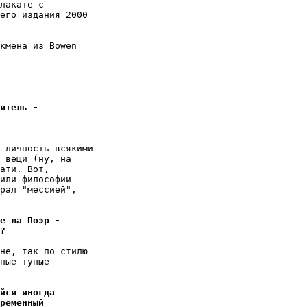
лакате с

его издания 2000

кмена из Bowen

ятель -
 личность всякими

 вещи (ну, на

ати. Вот,

или философии -

рал "мессией",

е ла Поэр -
?
не, так по стилю

ные тупые

йся иногда
ременный