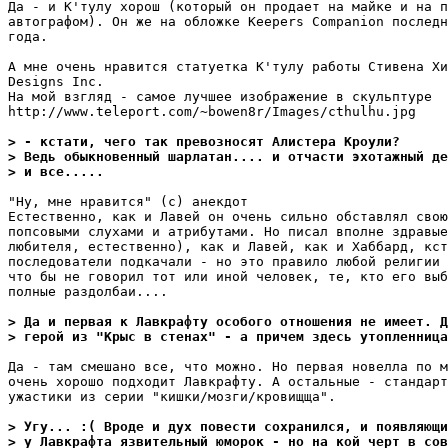
Да - и К'тулу хорош (который он продает на майке и на п
автографом). Он же на обложке Keepers Companion последн
года.

А мне очень нравится статуетка К'тулу работы Стивена Хи
Designs Inc.

На мой взгляд - самое лучшее изображение в скульптуре

http://www.teleport.com/~bowen8r/Images/cthulhu.jpg

> - кстати, чего так превозносят Алистера Кроули?
> Ведь обыкновенный шарлатан.... и отчасти эхотажный де
> и все.....
"Ну, мне нравится" (с) анекдот

Естественно, как и Лавей он очень сильно обставлял свою
попсовыми слухами и атрибутами. Но писал вполне здравые
любителя, естественно), как и Лавей, как и Хаббард, кст
последователи подкачали - но это правило любой религии 
что бы не говорил тот или иной человек, те, кто его выб
полные раздолбаи....

> Да и первая к Лавкрафту особого отношения не имеет. Д
> герой из "Крыс в стенах" - а причем здесь утопленница
Да - там смешано все, что можно. Но первая новелла по м
очень хорошо подходит Лавкрафту. А остальные - стандарт
ужастики из серии "кишки/мозги/кровищща".

> Угу... :( Вроде и дух повести сохранился, и появляющи
> у Лавкрафта язвительный юморок - но на кой черт в сов