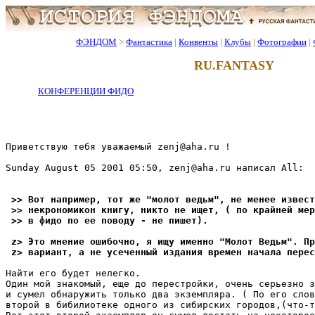
ФЭНДОМ
>
Фантастика
|
Конвенты
|
Клубы
|
Фотографии
|
RU.FANTASY
КОНФЕРЕНЦИИ ФИДО
Приветствую тебя уважаемый zenj@aha.ru !

Sunday August 05 2001 05:50, zenj@aha.ru написал All:

 >> Вот например, тот же "молот ведьм", не менее извест
 >> некрономикон книгу, никто не ищет, ( по крайней мер
 >> в фидо по ее поводу - не пишет).
 z> Это мнение ошибочно, я ищу именно "Молот Ведьм". Пр
 z> вариант, а не усеченный издания времен начала перес
Найти его будет нелегко.

Один мой знакомый, еще до перестройки, очень серьезно з
и сумел обнаружить только два экземпляpа. ( По его слов
второй в бибилиотеке одного из сибирских городов,(что-т