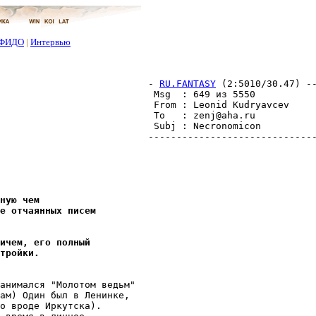
ФИДО
|
Интервью
- 
RU.FANTASY
 (2:5010/30.47) -
 Msg  : 649 из 5550           
 From : Leonid Kudryavcev     
 To   : zenj@aha.ru           
 Subj : Necronomicon

------------------------------
ную чем
е отчаянных писем
ичем, его полный
тройки.
анимался "Молотом ведьм"

ам) Один был в Ленинке,

о вроде Иркутска).
