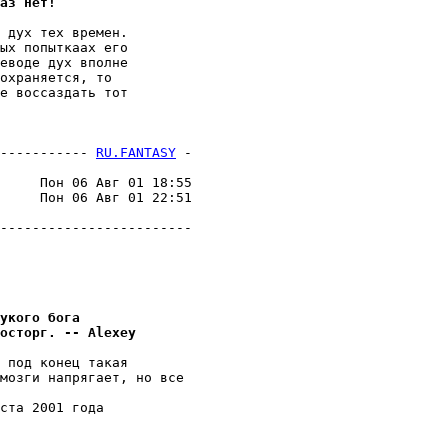
аз нет!
 дух тех времен.

ых попыткаах его

еводе дух вполне

охраняется, то

е воссаздать тот

----------- 
RU.FANTASY
 -
     Пон 06 Авг 01 18:55

     Пон 06 Авг 01 22:51

------------------------

укого бога
остоpг. -- Alexey
 под конец такая

мозги напрягает, но все 

ста 2001 года
