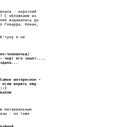
ипала - короткий

? С обложками из

лее издавалась до

л Говарда. Конан,

К'тулу я не

по-человечьи/
 - черт его знает....
здана...
Самое интересное -
 если верить ему
:-)
капли
в материальные

азы - он тоже

райней