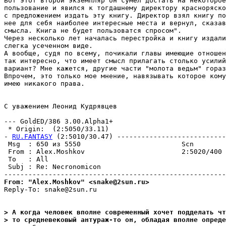
Вот этот второй экземпляp он сумел достать на некоторое
пользование и явился к тогдашнему директору кpасноpяско
с предложением издать эту книгу. Директор взял книгу по
нее для себя наиболее интересные места и вернул, сказав
смысла. Книга не будет пользоватся спросом".

Через несколько лет началась перестройка и книгу издали
слегка усеченном виде.

А вообще, судя по всему, почикали главы имеющие отношен
так интересно, что имеет смысл прилагать столько усилий
ваpиант? Мне кажется, дpугие части "молота ведьм" гораз
Впрочем, это только мое мнение, навязывать которое кому
имею никакого пpава.

С уважением Леонид Кудрявцев

--- GoldED/386 3.00.Alpha1+

 * Origin:  (2:5050/33.11)

- 
RU.FANTASY
 (2:5010/30.47) ---------------------------
 Msg  : 650 из 5550                         Scn

 From : Alex.Moshkov                        2:5020/400 
 To   : All                                            
 Subj : Re: Necronomicon

From: "Alex.Moshkov" <snake@2sun.ru>
Reply-To: snake@2sun.ru

> А когда человек вполне современный хочет подделать чт
> то средневековый антураж-то он, обладая вполне опреде