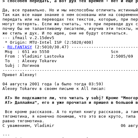
> способен передать, а вот дух тех времен - нет и еще р
Да, все правильно. Но и мы неспособны отличить истинный
Так как все наши знание о нем основаны или на современн
передать или на переводах тех текстов, которые, при пер
могут потерять. Если же считать, что при переводе дух с
почеу бы не талантливому писателю, изучив эти тескты, н
же стиль и дух. И по идее, они не будут отличаться.

--- ifmail v.2.15dev5

 * Origin: MTU-Intel ISP (2:5020/400)

- 
RU.FANTASY
 (2:5010/30.47) ---------------------------
 Msg  : 651 из 5550                         Scn

 From : Vladimir Lastovka                   2:5005/69  
 To   : Alexey Tokarev                                 
 Subj : Логинов

-------------------------------------------------------
Привет Alexey!

04 августа 2001 года (а было тогда 03:59)

Alexey Tokarev в своем письме к All писал:

 AT> Не подскажете ли, что читать у subj? Кроме "Многор
 AT> Даллайна", его я уже прочитал и пришел в большой в
 Все кроме рассказов. А то купил книгу рассказов, а там
тягомотина, я конечно понимаю, что это все круто, типа 
равно тягомотина.

С уважением, Vladimir                           06 авгу
---
