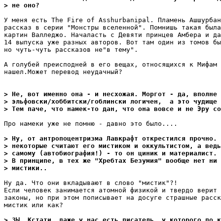
> не оно?
У меня есть The Fire of Asshurbanipal. Пламень Ашшурбан
рассказ в серии "Монстры вселенной". Помнишь такая была
картин Валледжо. Началасть с Девяти принцев Амбера и да
14 выпуска уже разных авторов. Вот там один из томов бы
но чуть-чуть рассказов не"в тему".

А голубей преисподней в его вещах, относящихся к Мифам 
нашел.Может перевод неудачный?

> Не, вот именно она - и несхожая. Моргот - да, вполне 
> эльфовски/хоббитски/гоблински логичен,  а это чудище
> Тем паче, что намек-то дан, что она вовсе и не Эру со
Про намеки уже не помню - давно это было....

> Ну, от антропоцентризма Лавкрафт открестился прочно. 
> некоторые считают его мистиком и оккультистом, а ведь
> самому (автобиография!) - то он циник и материалист. 
> В принципе, в тех же "Хребтах Безумия" вообще нет ни 
> мистики..
Ну да. Что они вкладывают в слово "мистик"?!

Если человек занимается атомной физикой и твердо верит 
законы, но при этом пописывает на досуге страшные расск
мистик или как?

> ЗЫ. Кстати, даже у нас есть писатель, у которого по к