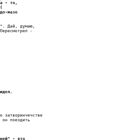
а - то,
(
до-мазо
". Дай, думаю,

Пересмотрел -

идел.
о затворинчечстве

 он поездить

ней" - это