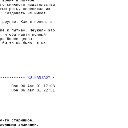
 вpемя в личное

го книжного издательства

смотреть, переписал из

: "Издавать не имеет

 другие. Как я понял, в

ие к пыткам. Неужели это

, чтобы найти полный

до более ценны.

 бы то ни было, я не

----------- 
RU.FANTASY
 -
     Пон 06 Авг 01 17:08

     Пон 06 Авг 01 22:51

о-то старинное,
ленными знаниями,