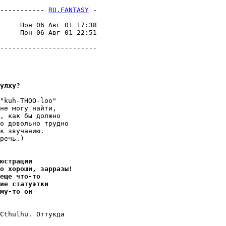
----------- 
RU.FANTASY
 -
     Пон 06 Авг 01 17:38

     Пон 06 Авг 01 22:51

улху?
"kuh-THOO-loo"

не могу найти,

, как бы должно

о довольно трудно

к звучанию.

речь.)

юстрации
о хороши, зарразы!
еще что-то
ие статуэтки
му-то он
Cthulhu. Оттукда
