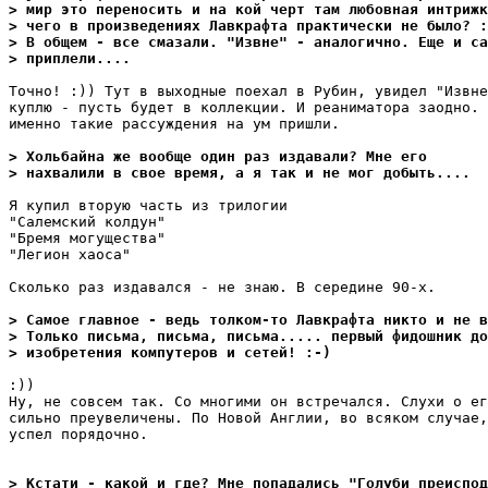
> мир это переносить и на кой черт там любовная интрижк
> чего в произведениях Лавкрафта практически не было? :
> В общем - все смазали. "Извне" - аналогично. Еще и са
> приплели....
Точно! :)) Тут в выходные поехал в Рубин, увидел "Извне
куплю - пусть будет в коллекции. И реаниматора заодно. 
именно такие рассуждения на ум пришли.

> Хольбайна же вообще один раз издавали? Мне его
> нахвалили в свое время, а я так и не мог добыть....
Я купил вторую часть из трилогии

"Салемский колдун"

"Бремя могущества"

"Легион хаоса"

Сколько раз издавался - не знаю. В середине 90-х.

> Самое главное - ведь толком-то Лавкрафта никто и не в
> Только письма, письма, письма..... первый фидошник до
> изобретения компутеров и сетей! :-)
:))

Ну, не совсем так. Со многими он встречался. Слухи о ег
сильно преувеличены. По Новой Англии, во всяком случае,
успел порядочно.

> Кстати - какой и где? Мне попадались "Голуби преиспод