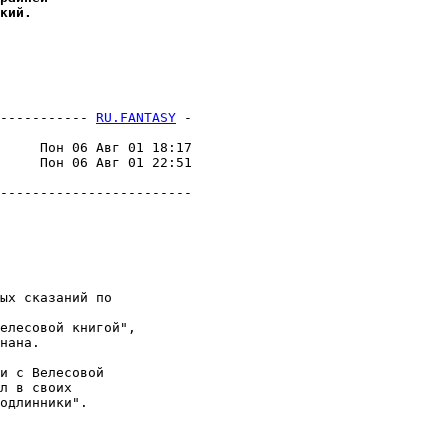
кий.
----------- 
RU.FANTASY
 -
     Пон 06 Авг 01 18:17

     Пон 06 Авг 01 22:51

ых сказаний по

елесовой книгой",

нана.

и с Велесовой

л в своих

одлинники".
