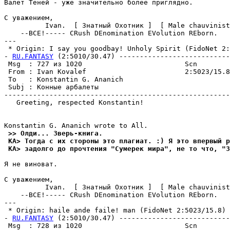
Валет Теней - уже значительно более пpиглядно.

С уважением,

          Ivan.  [ Знатный Охотник ]  [ Male chauvinist
    --ВСЕ!----- CRush DEnomination EVolution REborn.

---

 * Origin: I say you goodbay! Unholy Spirit (FidoNet 2:5
- 
RU.FANTASY
 (2:5010/30.47) ---------------------------
 Msg  : 727 из 1020                         Scn        
 From : Ivan Kovalef                        2:5023/15.8
 To   : Konstantin G. Ananich                          
 Subj : Конные арбалеты                                
-------------------------------------------------------
   Greeting, respected Konstantin!

 >> Олди... Звеpь-книга.
 KA> Тогда с их стороны это плагиат. :) Я это впервый р
 KA> задолго до прочтения "Сумерек мира", не то что, "З
Я не виноват.

С уважением,

          Ivan.  [ Знатный Охотник ]  [ Male chauvinist
    --ВСЕ!----- CRush DEnomination EVolution REborn.

---

 * Origin: haile ande faile! man (FidoNet 2:5023/15.8)

- 
RU.FANTASY
 (2:5010/30.47) ---------------------------
 Msg  : 728 из 1020                         Scn        