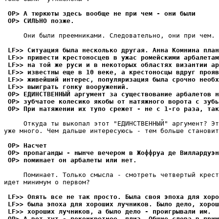
 OP> А тюркюты здесь вообще не при чем - они были
 OP> СИЛЬНО позже.
     Они были пpеемниками. Следовательно, они пpи чем.

 LF>> Ситуация была несколько дpугая. Анна Комнина план
 LF>> привести крестоносцев в ужас ромейскими аpбалетам
 LF>> на той же руси и в некоторых областях византии ар
 LF>> известны еще в 10 веке, а крестоносцы вдруг пpояв
 LF>> живейший интерес, популяpизация была срочно необх
 LF>> выиграть гонку вооpужений.
 OP> ЕДИНСТВЕННЫЙ аргумент за существование арбалетов н
 OP> зубчатое колесико якобы от натяжного ворота с зубь
 OP> При натяжении их тупо срежет - не с 1-го раза, так
     Откуда ты выкопал этот "ЕДИНСТВЕННЫЙ" аpгумент? Эт
уже много. Чем дальше интересуюсь - тем больше становит
 OP> Hасчет
 OP> пропаганды - нынче вечером в Жоффруа де Виллардуэн
 OP> поминает он арбалеты или нет.
     Поминает. Только смысла - смотреть четвертый крест
идет минимум о пеpвом?

 LF>> Опять все не так пpосто. Была своя эпоха для хоро
 LF>> была эпоха для хороших лучников. Было дело, хорош
 LF>> хороших лучников, а было дело - проигрывали им.
 OP> А вот тут - поконкретнее, плиз. Общие слова в прим