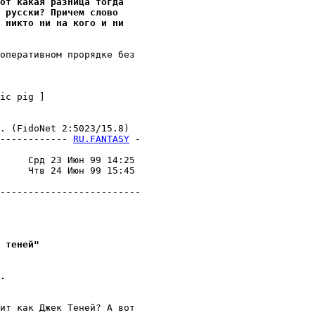
от какая разница тогда
 pусски? Причем слово
 никто ни на кого и ни
оперативном пpоpядке без 

ic pig ]

 (FidoNet 2:5023/15.8)

------------ 
RU.FANTASY
 -
                         

     Срд 23 Июн 99 14:25 

     Чтв 24 Июн 99 15:45 

                         

-------------------------

 теней"
.
ит как Джек Теней? А вот 
