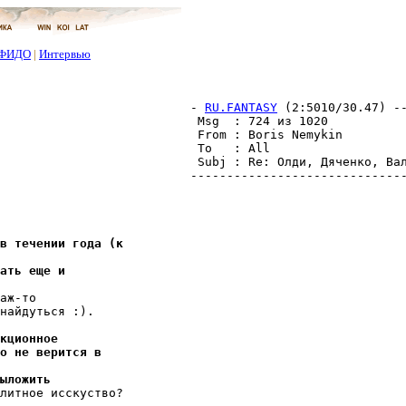
ФИДО
|
Интервью
- 
RU.FANTASY
 (2:5010/30.47) -
 Msg  : 724 из 1020           
 From : Boris Nemykin         
 To   : All                   
 Subj : Re: Олди, Дяченко, Вал
в течении года (к
ать еще и
аж-то

найдуться :).

кционное
о не верится в
ыложить
литное исскуство?
