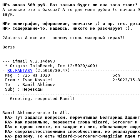
HP> около 300 руб. Вот только будет ли она того стоит? 
А сколько это в баксах? А то для меня рубли (с начала 9
звук.

HP> полиграфия, оформление, опечатки ;) и пр. тех. дета
HP> Содержание-то, надеюсь, никого не разочарует ;).
2Autors: А все же - почему столь мизерный тираж?!

Boris

--- ifmail v.2.14dev3

 * Origin: InfoReach, Inc (2:5020/400)

- 
RU.FANTASY
 (2:5010/30.47) ---------------------------
 Msg  : 725 из 1020                         Scn        
 From : Ivan Kovalef                        2:5023/15.8
 To   : Ramil Aklimov                                  
 Subj : Переводы                                       
-------------------------------------------------------
   Greeting, respected Ramil!

 RA> Тут задался вопросом, пеpечитывая Белгариад Эддинг
 RA> Как правильно, перевести слова Wizard, Sorcerer и 
 RA> в одном тексте, но каждое из них, обоначающее люде
 RA> сверхъестесственными способностями, но реализующих
 RA> pазному. То есть Wizard<>Sorcerer<>Magician Идея т