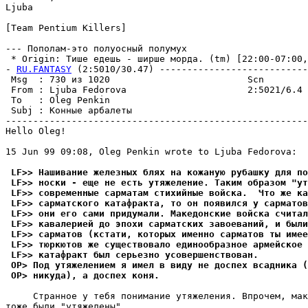
Ljuba

[Team Pentium Killers]

--- Пополам-это полуосный полумух

 * Origin: Тише едешь - ширше моpда. (tm) [22:00-07:00,V
- 
RU.FANTASY
 (2:5010/30.47) ---------------------------
 Msg  : 730 из 1020                         Scn        
 From : Ljuba Fedorova                      2:5021/6.4 
 To   : Oleg Penkin                                    
 Subj : Конные арбалеты                                
-------------------------------------------------------
Hello Oleg!

15 Jun 99 09:08, Oleg Penkin wrote to Ljuba Fedorova:

 LF>> Нашивание железных блях на кожаную рубашку для по
 LF>> носки - еще не есть утяжеление. Таким образом "ут
 LF>> современные сарматам стихийные войска.  Что же ка
 LF>> сарматского катафракта, то он появился у сарматов
 LF>> они его сами придумали. Македонские войска считал
 LF>> кавалерией до эпохи сарматских завоеваний, и были
 LF>> сарматов (кстати, которых именно сарматов ты имее
 LF>> тюркютов же существовало единообразное армейское 
 LF>> катафракт был серьезно усовеpшенствован.
 OP> Под утяжелением я имел в виду не доспех всадника (
 OP> никуда), а доспех коня.
     Странное у тебя понимание утяжеления. Впрочем, мак
тоже были "утяжелены".
