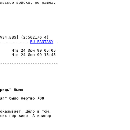
льское войско, не нашла.

34,BBS] (2:5021/6.4)

------------ 
RU.FANTASY
 -
                         

     Чтв 24 Июн 99 05:05 

     Чтв 24 Июн 99 15:45 

                         

-------------------------

ридь" было
яг" было мертво 700
оказывает. Дело в том,

сих пор живо. А клипер
