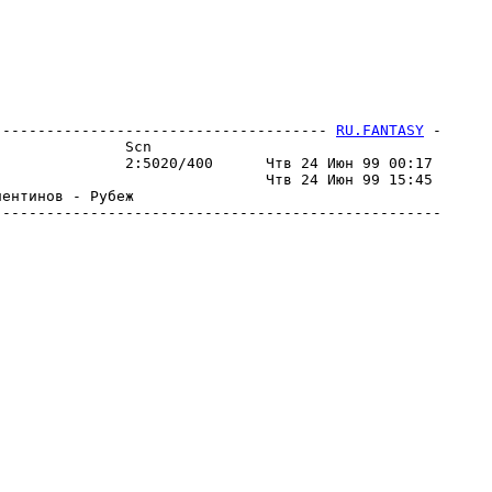
-------------------------------------- 
RU.FANTASY
 -
              Scn                                 

              2:5020/400      Чтв 24 Июн 99 00:17 

                              Чтв 24 Июн 99 15:45 

ентинов - Рубеж                                   
