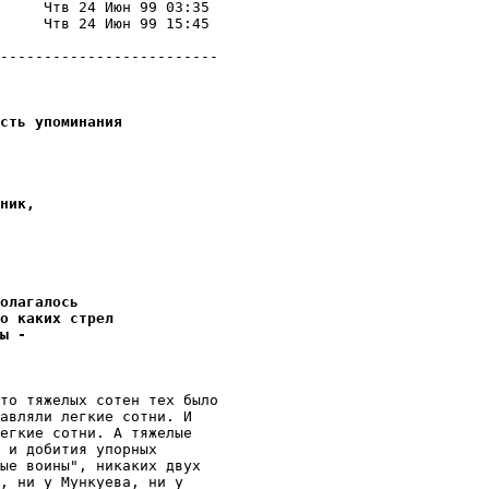
     Чтв 24 Июн 99 03:35 

     Чтв 24 Июн 99 15:45 

                         

-------------------------

сть упоминания
ник,
олагалось
о каких стрел
ы -
то тяжелых сотен тех было

авляли легкие сотни. И

егкие сотни. А тяжелые

 и добития упорных

ые воины", никаких двух

, ни у Мункуева, ни у
