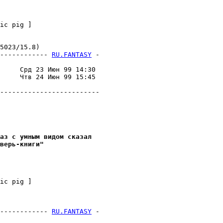
ic pig ]

023/15.8)

------------ 
RU.FANTASY
 -
                         

     Срд 23 Июн 99 14:30 

     Чтв 24 Июн 99 15:45 

                         

-------------------------

аз с умным видом сказал
верь-книги"
ic pig ]

------------ 
RU.FANTASY
 -
                         
