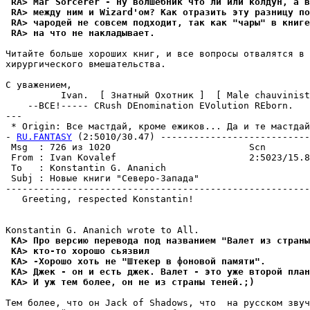
 RA> Маг Sorcerer - ну волшебник что ли или колдун, а в
 RA> между ним и Wizard'ом? Как отразить эту разницу по
 RA> чародей не совсем подходит, так как "чары" в книге
 RA> на что не накладывает.
Читайте больше хороших книг, и все вопросы отвалятся в 
хирургического вмешательства.

С уважением,

          Ivan.  [ Знатный Охотник ]  [ Male chauvinist
    --ВСЕ!----- CRush DEnomination EVolution REborn.

---

 * Origin: Все мастдай, кроме ежиков... Да и те мастдай.
- 
RU.FANTASY
 (2:5010/30.47) ---------------------------
 Msg  : 726 из 1020                         Scn        
 From : Ivan Kovalef                        2:5023/15.8
 To   : Konstantin G. Ananich                          
 Subj : Новые книги "Северо-Запада"                    
-------------------------------------------------------
   Greeting, respected Konstantin!

 KA> Про версию перевода под названием "Валет из страны
 KA> кто-то хорошо сьязвил
 KA> -Хорошо хоть не "Штекер в фоновой памяти".
 KA> Джек - он и есть джек. Валет - это уже второй план
 KA> И уж тем более, он не из страны теней.;)
Тем более, что он Jack of Shadows, что  на русском звуч