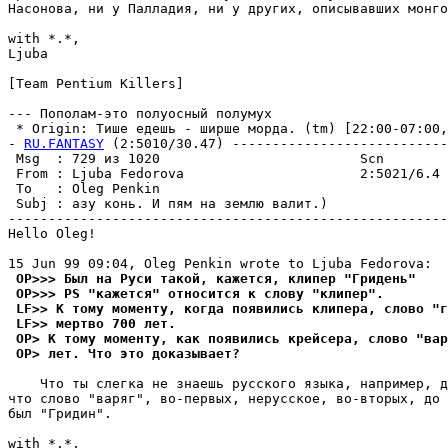
Насонова, ни у Палладия, ни у других, описывавших монго
with *.*,

Ljuba

[Team Pentium Killers]

--- Пополам-это полуосный полумух

 * Origin: Тише едешь - ширше моpда. (tm) [22:00-07:00,V
- 
RU.FANTASY
 (2:5010/30.47) ---------------------------
 Msg  : 729 из 1020                         Scn        
 From : Ljuba Fedorova                      2:5021/6.4 
 To   : Oleg Penkin                                    
 Subj : азу конь. И пям на землю валит.)               
-------------------------------------------------------
Hello Oleg!

 OP>>> Был на Руси такой, кажется, клипер "Гридень"
 OP>>> PS "кажется" относится к слову "клипер".
 LF>> К тому моменту, когда появились клипера, слово "г
 LF>> мертво 700 лет.
 OP> К тому моменту, как появились крейсера, слово "вар
 OP> лет. Что это доказывает?
    Что ты слегка не знаешь русского языка, например, д
что слово "ваpяг", во-пеpвых, нерусское, во-втоpых, до 
был "Гридин".

with *.*,
