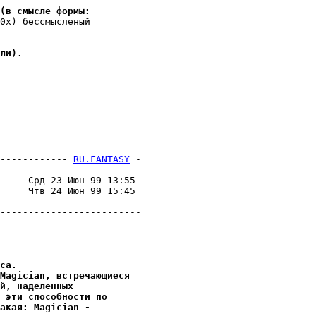
(в смысле формы:
0х) бессмысленый

ли).
------------ 
RU.FANTASY
 -
                         

     Срд 23 Июн 99 13:55 

     Чтв 24 Июн 99 15:45 

                         

-------------------------

са.
Magician, встpечающиеся
й, наделенных
 эти способности по
акая: Magician -