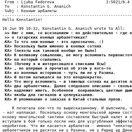
 From : Ljuba Fedorova                      2:5021/6.4 
 To   : Konstantin G. Ananich                          
 Subj : Конные арбалеты                                
-------------------------------------------------------
Hello Konstantin!

 >> Фиг с ним, со всезнанием - но действительно - где е
 >> о татарских конных аpбалетчиках?
 KA> То что они конные - это однозначно. :)
 KA> Поскольку были именно в конных сотнях
 KA> (пехоты как таковой вообще не было)
 KA> К великому сожалению, не могу вспомнить первоисточ
 KA> на который ссылались
 KA> (Почему я и интересовался списками Ясы)
 KA> , но впервые я прочитал об этом у кого-то
 KA> из военных историков - чуть ли не у Разина.
 KA> И потом натыкался на это неоднократно.
 KA> Что могу вспомнить - в тяжелых сотнях на десяток п
 KA> два арбалетчика. Далее следовало описание - скольк
 KA> надлежит иметь. Особеннои  понравились цветные дым
 KA> якобы для сигналов и целеуказания.
 KA> И упоминание о заказах в Китай стальных луков.
    Я почитала кое-что по вышесказанному. И выяснила, ч
- кот наплакал. Поскольку основу монгольской армии сост
основу монгольской тактики составляли быстрый налет и л
вступали в бой только после них для усугубления эффекта
недобитков. Что же касается арбалетов - именно "некотор
арбалетчиков на десяток ни у Разина, ни у Рашид ад Дина