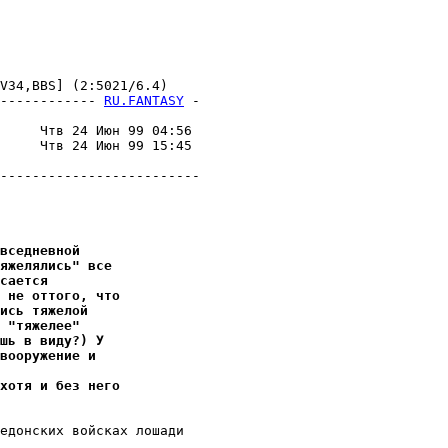
34,BBS] (2:5021/6.4)

------------ 
RU.FANTASY
 -
                         

     Чтв 24 Июн 99 04:56 

     Чтв 24 Июн 99 15:45 

                         

-------------------------

вседневной
яжелялись" все
сается
 не оттого, что
ись тяжелой
 "тяжелее"
шь в виду?) У
вооружение и
хотя и без него
едонских войсках лошади
