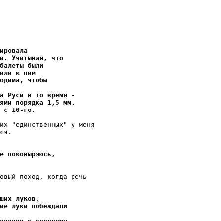
иpовала
и. Учитывая, что
балеты были
или к ним
одима, чтобы
а Руси в то время -
ями порядка 1,5 мм.
 с 10-го.
их "единственных" у меня 

ся.

е поковыряюсь,
овый поход, когда речь

ших луков,
ие луки побеждали
енении к военному