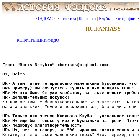
ФЭНДОМ
>
Фантастика
|
Конвенты
|
Клубы
|
Фотографии
|
RU.FANTASY
КОНФЕРЕНЦИИ ФИДО
From: "Boris Nemykin" <borisok@bigfoot.com>
Hi, Helen!

BN> А там нигде не приписано маленькими буковками, что 
BN> примеру) вы обязуетесь купить у них надцать книг?
HP> Ну это было бы уже жлобство, за такие деньги требов
HP> дополнительных покупок!
:) Они же там не благотворительностью занимаются. А тир
ма-а-а-аленький! Можно и повыеживаться, благо читатели 
HP> Только для членов Книжного Клуба - уникальное колле
BN> Ну еще бы! Только у них и буквально за гроши! Что-т
BN> подобную благотворительность.
HP> Ну, честно говоря, за 500-тиражную книжку можно и в
Кстати, а чего такой маленький тираж? Что, переход на э