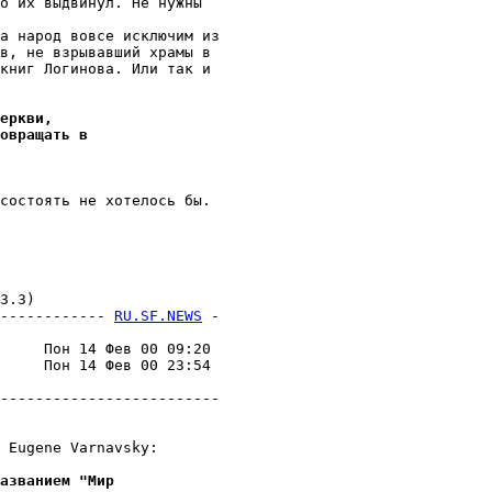
о их выдвинул. Не нужны

а народ вовсе исключим из

в, не взрывавший храмы в 

книг Логинова. Или так и 

еркви,
овращать в
состоять не хотелось бы.

.3)

------------ 
RU.SF.NEWS
 -
                         

     Пон 14 Фев 00 09:20 

     Пон 14 Фев 00 23:54 

                         

-------------------------

 Eugene Varnavsky:

азванием "Мир