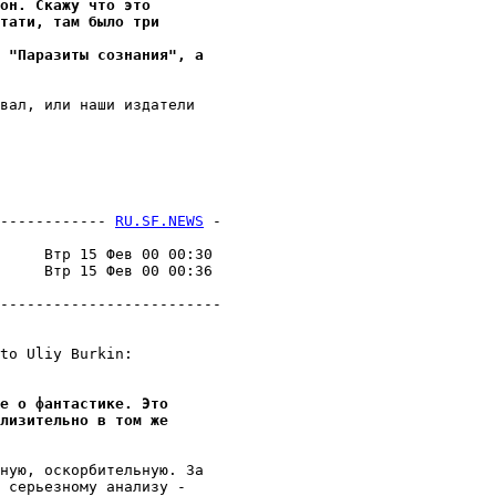
он. Скажу что это
тати, там было три
 "Паразиты сознания", а
вал, или наши издатели

------------ 
RU.SF.NEWS
 -
                         

     Втр 15 Фев 00 00:30 

     Втр 15 Фев 00 00:36 

                         

-------------------------

to Uliy Burkin:

е о фантастике. Это
лизительно в том же
ную, оскорбительную. За

 серьезному анализу -
