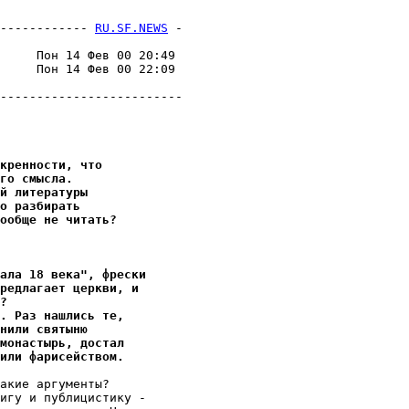
------------ 
RU.SF.NEWS
 -
                         

     Пон 14 Фев 00 20:49 

     Пон 14 Фев 00 22:09 

                         

-------------------------

кренности, что
го смысла.
й литеpатуpы
о разбиpать
ообще не читать?
чала 18 века", фpески
редлагает церкви, и
?
. Раз нашлись те,
нили святыню
монастырь, достал
или фаpисейством.
акие аpгументы?

игу и публицистику -
