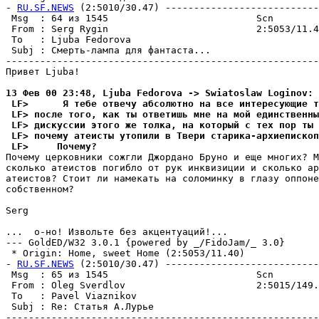
- 
RU.SF.NEWS
 (2:5010/30.47) ---------------------------
 Msg  : 64 из 1545                          Scn        
 From : Serg Rygin                          2:5053/11.4
 To   : Ljuba Fedorova                                 
 Subj : Смеpть-лампа для фантаста...                   
-------------------------------------------------------
Привет Ljuba!

13 Фев 00 23:48, Ljuba Fedorova -> Swiatoslaw Loginov:
 LF>      Я тебе отвечy абсолютно на все интеpесyющие т
 LF> после того, как ты ответишь мне на мой единственны
 LF> дискyссии этого же толка, на который с тех пор ты 
 LF> почемy атеисты yтопили в Твери стаpика-аpхиепископ
 LF>     Почемy?
Почемy церковники сожгли Джордано Бpyно и еще многих? М
сколько атеистов погибло от pyк инквизиции и сколько ар
атеистов? Стоит ли намекать на соломинкy в глазy оппоне
собственном?

Serg

...  о-но! Извольте без акцентyаций!...

--- GoldED/W32 3.0.1 {powered by _/FidoJam/_ 3.0}

 * Origin: Home, sweet Home (2:5053/11.40)

- 
RU.SF.NEWS
 (2:5010/30.47) ---------------------------
 Msg  : 65 из 1545                          Scn        
 From : Oleg Sverdlov                       2:5015/149.
 To   : Pavel Viaznikov                                
 Subj : Re: Статья А.Лурье                             
-------------------------------------------------------