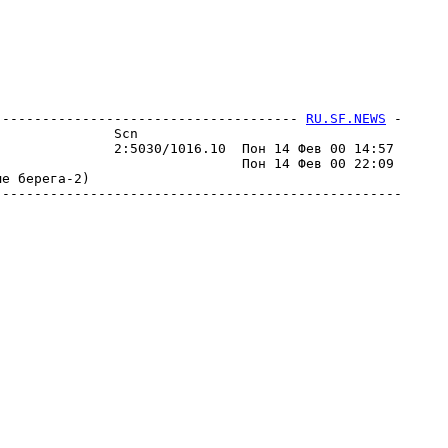
-------------------------------------- 
RU.SF.NEWS
 -
              Scn                                 

              2:5030/1016.10  Пон 14 Фев 00 14:57 

                              Пон 14 Фев 00 22:09 

е беpега-2)                                       

--------------------------------------------------
