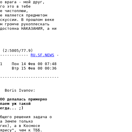
о врага - мой друг,

го это в тебе

е чистоплюи,

е является предметом

скуссии. В прошлом веке

м громче рукоплескать

достояна НАКАЗАНИЯ, а ни

(2:5005/77.9)

------------ 
RU.SF.NEWS
 -
                         

1    Пон 14 Фев 00 07:48 

     Втр 15 Фев 00 00:36 

                         

-------------------------

  Boris Ivanov:

 ОО делалась примерно
паем уж такой
егда... ;)
бщего решения задача о

а Земле только

гих), а в Космосе

ярису", чем к ТББ.
