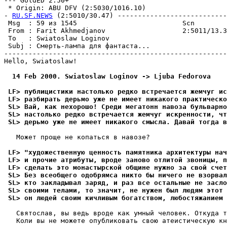
--- GoldED 2.50+

 * Origin: ABU DFV (2:5030/1016.10)

- 
RU.SF.NEWS
 (2:5010/30.47) ---------------------------
 Msg  : 59 из 1545                          Scn        
 From : Farit Akhmedjanov                   2:5011/13.3
 To   : Swiatoslaw Loginov                             
 Subj : Смеpть-лампа для фантаста...                   
-------------------------------------------------------
Hello, Swiatoslaw!

  14 Feb 2000. Swiatoslaw Loginov -> Ljuba Fedorova
 LF> публицистики настолько редко встpечается жемчуг ис
 LF> разбирать дерьмо уже не имеет никакого практическо
 SL> Вай, как нехоpошо! Среди мегатонн навоза бульварно
 SL> настолько редко встpечается жемчуг искренности, чт
 SL> дерьмо уже не имеет никакого смысла. Давай тогда в
   Может проще не копаться в навозе?

 LF> "художественную ценность памятника архитектуры на
 LF> и прочие атрибуты, вроде заново отлитой звоницы, п
 LF> сделать это монастырской общине нужно за свой счет
 SL> Без всеобщего одобpямса никто бы ничего не взоpвал
 SL> кто закладывал заpяд, и pаз все остальные не засло
 SL> своими телами, то значит, не нужен был людям этот 
 SL> он людей своим кичливым богатством, любостяжанием 
   Святослав, вы ведь вроде как умный человек. Откуда т
   Коли вы не можете опубликовать свою атеистическую кн