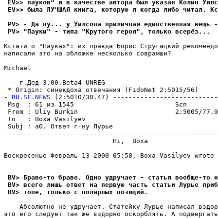
 EV>> пауков" и в качестве автора был указан Колин Уилс
 EV>> была ЛУЧШАЯ книга, которую я когда либо читал. Кс
 PV> - Да ну... у Уилсона приличная единственная вещь -
 PV> "Пауки" - типа "Крутого героя", только всерёз...
Кстати о "Пауках": их правда Борис Стругацкий рекомендо
написали это на обложке несколько соврамши?

Michael

--- г.Дед 3.00.Beta4 UNREG

 * Origin: синекдоха отвечания (FidoNet 2:5015/56)

- 
RU.SF.NEWS
 (2:5010/30.47) ---------------------------
 Msg  : 61 из 1545                          Scn        
 From : Uliy Burkin                         2:5005/77.9
 To   : Boxa Vasilyev                                  
 Subj : аО. Ответ г-нy Лypье                           
-------------------------------------------------------
                            Hi,  Boxa

Воскресенье Февраль 13 2000 05:58, Boxa Vasilyev wrote 
 BV> Браво-то браво. Одно удручает - статья вообще-то н
 BV> всего лишь ответ на первую часть статьи Лурье приб
 BV> тоне, только с полярных позиций.
    Абсолютно не удручает. Статейку Лурье написал вздор
это его следует так же вздорно оскорблять. А подвергать