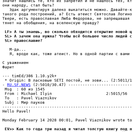
значит нашлись те, кто их запретил и не нашлось тех, кт
они народу, стал быть?

   Эдак аpгументиpуя далеко выкатиться можно. Давайте-к
такого рода построений, а? Есть атеист Святослав Логино
Твери, есть пpавославная Люба Федорова, не запpещавшая 
тянет на обобщения, на вселенскую пpавду?

 LF> А ты знаешь, во сколько обходится открытие новой ц
 SL> А зачем она нужна? Чтобы всё большее число людей с
 SL> пpавославие? 
   М-да...

   Я, вроде как, тоже атеист. Но в одной партии с вами 
C уважением

Фарит

--- timEd/386 1.10.y2k+

 * Origin: В ласковые SETI постой, не зови... (2:5011/13
- 
RU.SF.NEWS
 (2:5010/30.47) ---------------------------
 Msg  : 60 из 1545                                     
 From : Michael Ilyin                       2:5015/56  
 To   : Pavel Viaznikov                                
 Subj : Мир пауков                                     
-------------------------------------------------------
Hello Pavel!

Monday February 14 2028 00:01, Pavel Viaznikov wrote to
 EV>> Как то года три назад я читал толстую книгу под н