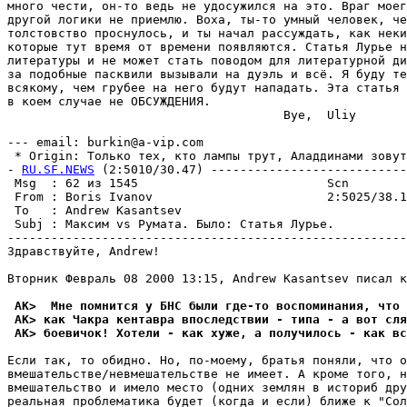
много чести, он-то ведь не удосужился на это. Враг моег
другой логики не приемлю. Воха, ты-то умный человек, че
толстовство проснулось, и ты начал рассуждать, как неки
которые тут время от времени появляются. Статья Лурье н
литературы и не может стать поводом для литературной ди
за подобные пасквили вызывали на дуэль и всё. Я буду те
всякому, чем грубее на него будут нападать. Эта статья 
в коем случае не ОБСУЖДЕHИЯ.

                                      Bye,  Uliy

--- email: burkin@a-vip.com

 * Origin: Только тех, кто лампы трут, Аладдинами зовут 
- 
RU.SF.NEWS
 (2:5010/30.47) ---------------------------
 Msg  : 62 из 1545                          Scn        
 From : Boris Ivanov                        2:5025/38.1
 To   : Andrew Kasantsev                               
 Subj : Максим vs Румата. Было: Статья Лурье.          
-------------------------------------------------------
Здравствуйте, Andrew!

Вторник Февраль 08 2000 13:15, Andrew Kasantsev писал к
 AK>  Мне помнится у БНС были где-то воспоминания, что
 AK> как Чакра кентавра впоследствии - типа - а вот сля
 AK> боевичок! Хотели - как хуже, а получилось - как вс
Если так, то обидно. Но, по-моему, братья поняли, что о
вмешательстве/невмешательстве не имеет. А кроме того, н
вмешательство и имело место (одних землян в историб дру
реальная проблематика будет (когда и если) ближе к "Сол