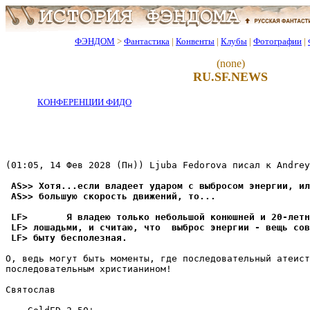
ФЭНДОМ
>
Фантастика
|
Конвенты
|
Клубы
|
Фотографии
|
(none)
RU.SF.NEWS
КОНФЕРЕНЦИИ ФИДО
(01:05, 14 Фев 2028 (Пн)) Ljuba Fedorova писал к Andrey
 AS>> Хотя...если владеет ударом с выбросом энергии, ил
 AS>> большую скорость движений, то...
 LF>       Я владею только небольшой конюшней и 20-летн
 LF> лошадьми, и считаю, что  выброс энергии - вещь сов
 LF> быту бесполезная.
О, ведь могут быть моменты, где последовательный атеист
последовательным хpистианином!

Святослав
