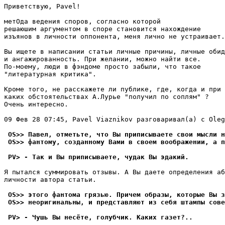
Приветствую, Pavel!

метОда ведения споров, согласно которой

решаюшим аргументом в споре становится нахождение

изъянов в личности оппонента, меня лично не устраивает.

Вы ищете в написании статьи личные причины, личные обид
и ангажированность. При желании, можно найти все.

По-моему, люди в фэндоме просто забыли, что такое

"литературная критика".

Кроме того, не расскажете ли публике, где, когда и при

каких обстоятельствах А.Лурье "получил по соплям" ?

Очень интересно.

09 Фев 28 07:45, Pavel Viaznikov разговаривал(а) с Oleg
 OS>> Павел, отметьте, что Вы приписываете свои мысли н
 OS>> фантому, созданному Вами в своем воображении, а п
 PV> - Так и Вы приписываете, чудак Вы эдакий.
Я пытался суммировать отзывы. А Вы даете определения аб
личности автора статьи.

 OS>> этого фантома грязью. Причем образы, которые Вы з
 OS>> неоригинальны, и представляют из себя штампы сове
 PV> - Чушь Вы несёте, голубчик. Каких газет?..