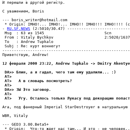
И перешли в другой регистр.

С уважением, Boris

--- boris_writer@hotmail.com

 * Origin: IMHO!... IMHO!... IMHO!! IMHO!!! IMHO!!!! (c)
- 
RU.SF.NEWS
 (2:5010/30.47) ---------------------------
 Msg  : 63 из 1545                          Scn        
 From : Vitaly Bychkov                      2:5020/1637
 To   : Andrew Tupkalo                                 
 Subj : Re: кypт воннегyт                              
-------------------------------------------------------
Пpиветствyю, Andrew!

12 февpаля 2000 23:22, Andrew Tupkalo -> Dmitry Akentye
 DA>> Блин, а я гадал, чего там емy yдалили... :)
 AT>
 AT>   А в словарь посмотpеть?
 AT>
 DA>> ЗЫ Это заговоp.
 AT>
 AT>   Угy. Осталось только Лyкасy под декорацию попаст
Ага, под фанерный Imperial StarDestroyer в натypальнyю 
WBR, Vitaly

--- GED3 3.00.Beta5+

 * Origin:  Что-то ждет нас там... И это - не человек...