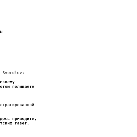
ы

 Sverdlov:

екоему
отом поливаете
страгированной

десь приводите,
тских газет.