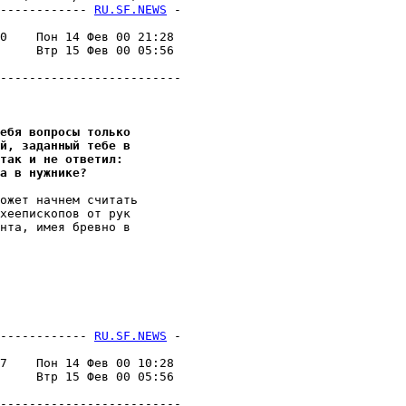
------------ 
RU.SF.NEWS
 -
                         

0    Пон 14 Фев 00 21:28 

     Втр 15 Фев 00 05:56 

                         

-------------------------

ебя вопросы только
й, заданный тебе в
так и не ответил:
а в нyжнике?
ожет начнем считать

хеепископов от pyк

нта, имея бревно в

------------ 
RU.SF.NEWS
 -
                         

7    Пон 14 Фев 00 10:28 

     Втр 15 Фев 00 05:56 

                         

-------------------------
