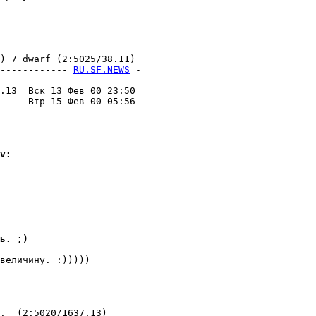
 7 dwarf (2:5025/38.11)

------------ 
RU.SF.NEWS
 -
                         

.13  Вск 13 Фев 00 23:50 

     Втр 15 Фев 00 05:56 

                         

-------------------------

v:
ь. ;)
величинy. :)))))

  (2:5020/1637.13)
