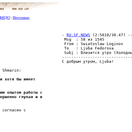
ФИДО
|
Интервью
- 
RU.SF.NEWS
 (2:5010/30.47) -
 Msg  : 58 из 1545            
 From : Swiatoslaw Loginov    
 To   : Ljuba Fedorova        
 Subj : Близится yтpо (Холодны
------------------------------
С добрым утром, Ljuba!

 Shmarin:

и хотя бы имеет
им опытом работы с
ершенно глупая и в
 согласен с
