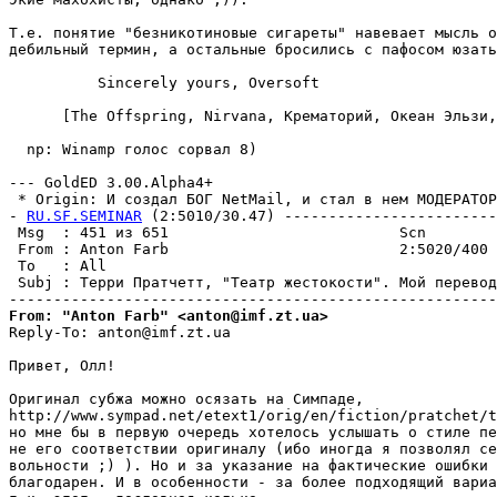
Т.е. понятие "безникотиновые сигареты" навевает мысль о
дебильный термин, а остальные бросились с пафосом юзать
          Sincerely yours, Oversoft

      [The Offspring, Nirvana, Крематорий, Океан Эльзи,
  np: Winamp голос сорвал 8)

--- GoldED 3.00.Alpha4+

 * Origin: И создал БОГ NetMail, и стал в нем МОДЕРАТОРО
- 
RU.SF.SEMINAR
 (2:5010/30.47) ------------------------
 Msg  : 451 из 651                          Scn        
 From : Anton Farb                          2:5020/400 
 To   : All                                            
 Subj : Терри Пратчетт, "Театр жестокости". Мой перевод
From: "Anton Farb" <anton@imf.zt.ua>
Reply-To: anton@imf.zt.ua

Привет, Олл!

Оригинал субжа можно осязать на Симпаде,

http://www.sympad.net/etext1/orig/en/fiction/pratchet/t
но мне бы в первую очередь хотелось услышать о стиле пе
не его соответствии оригиналу (ибо иногда я позволял се
вольности ;) ). Но и за указание на фактические ошибки 
благодарен. И в особенности - за более подходящий вариа