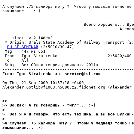
А случаем .75 калибра нету ?  Чтобы у медведя точно не 
выжывание... :-)

-- 

                                  Всего хорошего... Bye
                                                 Alexan
--- ifmail v.2.14dev3

 * Origin: Urals State Academy of Railway Transport (2:5
- 
RU.SF.SEMINAR
 (2:5010/30.47) ------------------------
 Msg  : 447 из 651                                     
 From : Igor Stratienko                     2:5020/400 
 To   : All                                            
 Subj : Re: Общая теория доминант. (01)а               
From: Igor Stratienko <of_service@tsl.ru>
On Thu, 21 Sep 2000 10:57:18 +0400,

Alexander.Gotlib@f1003.n5080.z2.fidonet.org (Alexander 
>> 
>> Во как! А ты говоришь - "Игл"... :-)
>
>  Во! Я ж и говорю, что есть техника, а вы все Вулкан-
>
>А случаем .75 калибра нету ?  Чтобы у медведя точно не
>выжывание... :-)