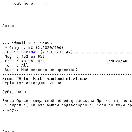
=====cut here======

Антон

--- ifmail v.2.15dev5

 * Origin: NC (2:5020/400)

- 
RU.SF.SEMINAR
 (2:5010/30.47) ------------------------
 Msg  : 452 из 651                                     
 From : Anton Farb                          2:5020/400 
 To   : All                                            
 Subj : Мой перевод не пролетал?                       
From: "Anton Farb" <anton@imf.zt.ua>
Reply-To: anton@imf.zt.ua

Субж, пипл.

Вчера бросил сюда свой перевод рассказа Пратчетта, но с
не видел :( Киньте мылом подтверждение, если он-таки пр
в эху...

Антон
