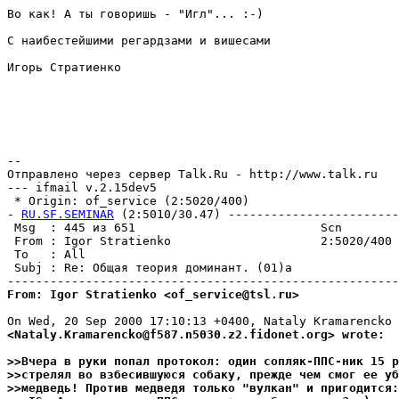
Во как! А ты говоришь - "Игл"... :-)

С наибестейшими регардзами и вишесами

Игорь Стратиенко

-- 

Отправлено через сервер Talk.Ru - http://www.talk.ru

--- ifmail v.2.15dev5

 * Origin: of_service (2:5020/400)

- 
RU.SF.SEMINAR
 (2:5010/30.47) ------------------------
 Msg  : 445 из 651                          Scn        
 From : Igor Stratienko                     2:5020/400 
 To   : All                                            
 Subj : Re: Общая теория доминант. (01)а               
From: Igor Stratienko <of_service@tsl.ru>
<Nataly.Kramarencko@f587.n5030.z2.fidonet.org> wrote:
>>Вчеpа в pyки попал пpотокол: один сопляк-ППС-ник 15 р
>>стpелял во взбесившyюся собакy, прежде чем смог ее y
>>медведь! Против медведя только "вyлкан" и пригодится: