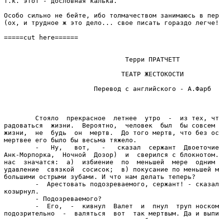
т.к. этот - дословная калька.

Особо сильно не бейте, ибо толмачеством занимаюсь в пер
(ох, и трудное ж это дело... свое писать гораздо легче!
=====cut here======

                               Терри ПРАТЧЕТТ

                              ТЕАТР ЖЕСТОКОСТИ

                       Перевод с английского - А.Фарб

        Стояло  прекрасное  летнее  утро  -  из тех, чт
радоваться  жизни.  Вероятно,  человек  был  бы совсем 
жизни,  не  будь  он  мертв.  До того мертв, что без ос
мертвее его было бы весьма тяжело.

        -   Ну,   вот,   -   сказал  сержант  Двоеточие
Анк-Морпорка,  Ночной  Дозор)  и  сверился с блокнотом.
нас  значатся:  а)  избиение  по  меньшей  мере  одним 
удавление  связкой  сосисок;  в) покусание по меньшей м
большими острыми зубами. И что нам делать теперь?

        -  Арестовать подозреваемого, сержант! - сказал
козырнул.

        - Подозреваемого?

        -  Его,  -  кивнул  Валет  и  пнул  труп носком
подозрительно  -  валяться  вот  так мертвым. Да и выпи