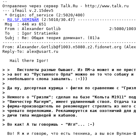
-- 

Отправлено через сервер Talk.Ru - http://www.talk.ru

--- ifmail v.2.15dev5

 * Origin: of_service (2:5020/400)

- 
RU.SF.SEMINAR
 (2:5010/30.47) ------------------------
 Msg  : 446 из 651                                     
 From : Alexander Gotlib                    2:5080/1003
 To   : Igor Stratienko                                
 Subj : Re: Общая теория доминант. (01)а               
-------------------------------------------------------
From: Alexander.Gotlib@f1003.n5080.z2.fidonet.org (Alex
Reply-To: alex@usart.ru

   Hail there Igor!

> >   Пистолеты разные бывают. Из ПМ-а может и не прист
> >а вот из "Пустынного Орла" можно не то что собаку и 
> >небольшого слона завалить. :-)))
> 
> Да ну, десертная курица - фигня по сравнению с "Гризл
> 
> Немного о "Гризли": сделан на базе "Кольта М1911" под
> "Винчестер Магнум", имеет удлиненный ствол. Отдача та
> фирма-производитель не рекомендует стрелять из него с
> чревато переломами. Рекламируется как охотничий для д
> дичи типа медведей и кабанов.
> 
> Во как! А ты говоришь - "Игл"... :-)
  Во! Я ж и говорю, что есть техника, а вы все Вулкан-Ш