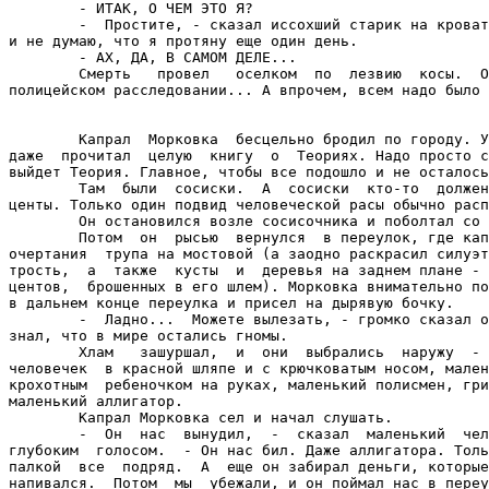
        - ИТАК, О ЧЕМ ЭТО Я?

        -  Простите, - сказал иссохший старик на кроват
и не думаю, что я протяну еще один день.

        - АХ, ДА, В САМОМ ДЕЛЕ...

        Смерть   провел   оселком  по  лезвию  косы.  О
полицейском расследовании... А впрочем, всем надо было 
        Капрал  Морковка  бесцельно бродил по городу. У
даже  прочитал  целую  книгу  о  Теориях. Надо просто с
выйдет Теория. Главное, чтобы все подошло и не осталось
        Там  были  сосиски.  А  сосиски  кто-то  должен
центы. Только один подвид человеческой расы обычно расп
        Он остановился возле сосисочника и поболтал со 
        Потом  он  рысью  вернулся  в переулок, где кап
очертания  трупа на мостовой (а заодно раскрасил силуэт
трость,  а  также  кусты  и  деревья на заднем плане - 
центов,  брошенных в его шлем). Морковка внимательно по
в дальнем конце переулка и присел на дырявую бочку.

        -  Ладно...  Можете вылезать, - громко сказал о
знал, что в мире остались гномы.

        Хлам   зашуршал,  и  они  выбрались  наружу  - 
человечек  в красной шляпе и с крючковатым носом, мален
крохотным  ребеночком на руках, маленький полисмен, гри
маленький аллигатор.

        Капрал Морковка сел и начал слушать.

        -  Он  нас  вынудил,  -  сказал  маленький  чел
глубоким  голосом.  - Он нас бил. Даже аллигатора. Толь
палкой  все  подряд.  А  еще он забирал деньги, которые
напивался.  Потом  мы  убежали, и он поймал нас в переу