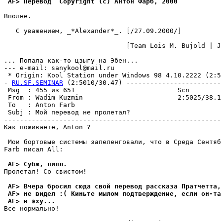
 AF> Перевод  Copyright (c) Антон Фарб, 2000
Вполне.

   С уважением, _*Alexander*_. [/27.09.2000/]

                               [Team Lois M. Bujold | J
... Попала как-то цзыгу на Эбен...

--- e-mail: sanykool@mail.ru

 * Origin: Kool Station under Windows 98 4.10.2222 (2:50
- 
RU.SF.SEMINAR
 (2:5010/30.47) ------------------------
 Msg  : 455 из 651                          Scn        
 From : Wadim Kuzmin                        2:5025/38.1
 To   : Anton Farb                                     
 Subj : Мой перевод не пролетал?                       
-------------------------------------------------------
Как поживаете, Anton ?

 Мои бортовые системы запеленговали, что в Среда Сентяб
Farb писал All:

 AF> Субж, пипл.
Пролетал! Со свистом!

 AF> Вчера бросил сюда свой перевод рассказа Пратчетта,
 AF> не видел :( Киньте мылом подтверждение, если он-та
 AF> в эху...
Все нормально!
