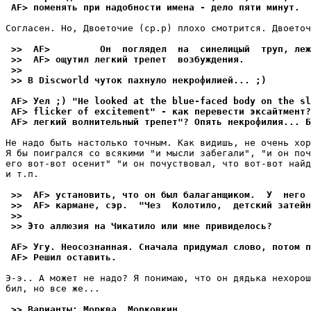
 AF> поменять при надобности имена - дело пяти минут.
Согласен. Но, Двоеточие (ср.р) плохо смотрится. Двоеточ
 >>  AF>         Он  поглядел  на  синелицый  труп, леж
 >>  AF> ощутил легкий трепет  возбуждения.
 >>
 >> В Discworld чуток пахнуло некрофилией... ;)
 AF> Уел ;) "He looked at the blue-faced body on the sl
 AF> flicker of excitement" - как перевести эксайтмент?
 AF> легкий волнительный трепет"? Опять некрофилия... Б
Не надо быть настолько точным. Как видишь, не очень хор
Я бы поигрался со всякими "и мысли забегали", "и он поч
его вот-вот осенит" "и он почуствовал, что вот-вот найд
и т.п.

 >>  AF> установить, что он был балаганщиком.  У  него 
 >>  AF> кармане, сэр.  "Чез  Колотило,  детский затейн
 >>
 >> Это аллюзия на Чикатило или мне привиделось?
 AF> Угу. Неосознанная. Сначала придумал слово, потом п
 AF> Решил оставить.
Э-э.. А может не надо? Я понимаю, что он дядька нехорош
бил, но все же...

 >> Варианты: Морква, Морковкин.