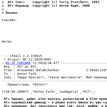
>  AF> Текст    Copyright (c) Terry Pratchett, 1993
>  AF> Перевод  Copyright (c) Антон Фарб, 2000
>
> Вполне.
Спасибо.

Антон

--- ifmail v.2.15dev5

 * Origin: NC (2:5020/400)

- 
RU.SF.SEMINAR
 (2:5010/30.47) ------------------------
 Msg  : 457 из 651                                     
 From : Alexander Balabchenkov              2:5030/1247
 To   : Anton Farb                                     
 Subj : Терри Пратчетт, "Театр жестокости". Мой перевод
-------------------------------------------------------
   Приветствую, *Anton!*

[*28.09.2000*] _*Anton Farb*_ сообщал(а) _*All*_:

 AF> Однако, дабы: а)не вносить разногласий и б)не пров
 AF> паулианский джихад - я решил взять имена из уже су
 AF> перевода. Вот захотелось мне так, хотя, мэйби, я и