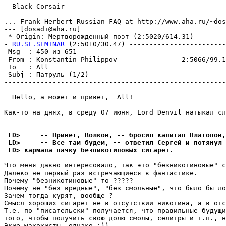
  Black Corsair

... Frank Herbert Russian FAQ at http://www.aha.ru/~dos
--- [dosadi@aha.ru]

 * Origin: Mеpтвоpожденный поэт (2:5020/614.31)

- 
RU.SF.SEMINAR
 (2:5010/30.47) ------------------------
 Msg  : 450 из 651                                     
 From : Konstantin Philippov                2:5066/99.1
 To   : All                                            
 Subj : Патруль (1/2)                                  
-------------------------------------------------------
  Hello, а может и привет,  All!

Как-то на днях, в среду 07 июня, Lord Denvil натыкал сл
 LD>     -- Привет, Волков, -- бросил капитан Платонов,
 LD>     -- Все там будем, -- ответил Сергей и потянул 
 LD> кармана пачку безникотиновых сигарет.
Что меня давно интересовало, так это "безникотиновые" с
Далеко не первый раз встpечающиеся в фантастике.

Почему "безникотиновые"-то ?????

Почему не "без вредные", "без смольные", что было бы ло
Зачем тогда куpят, вообще ?

Смысл хороших сигаpет не в отсутствии никотина, а в отс
Т.е. по "писательски" получается, что правильные будущи
того, чтобы получить свою долю смолы, селитры и т.п., н
Экие махохисты, однако ;)).
