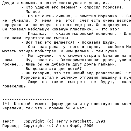
Джуди и малыша, а потом споткнулся и упал, и...

        - Кто ударил его первым? - спросил Морковка.

        - Мы все!

        -  Но не очень сильно, - заметил Морковка. - Вы
не  убивали.  У  меня  на  этот  счет есть очень веское
вернулся  и  взглянул  на него еще раз. Он задохнулся. 
Он показал небольшую кожаную пластинку. - Что это?

        -  Пищалка,  - сказал маленький полисмен. - Для
что наши недостаточно смешны.

        - Вот так это делается! - показала Джуди.

        -  Она  застряла  у  него в горле, - сообщил Мо
мотать отсюда побыстрее. И чем дальше - тем лучше.

        -  Мы  думали,  что сможем открыть балаган на п
гном.  -  Ну,  знаете... Экспериментальная драма, уличн
прочее... Лишь бы не дубасить друг друга палками.

        - Вы делали это для детей?

        - Он говорил, что это новый вид развлечений. Чт
        Морковка встал и щелчком отправил пищалку в куч
        -  Люди  на  такое  смотреть  не  будут, - сказ
повеселишь.

----------------------

[*]  Который  имеет  форму диска и путешествует по косм
черепахи, так что - почему бы и нет?..

Текст    Copyright (c) Terry Pratchett, 1993

Перевод  Copyright (c) Антон Фарб, 2000
