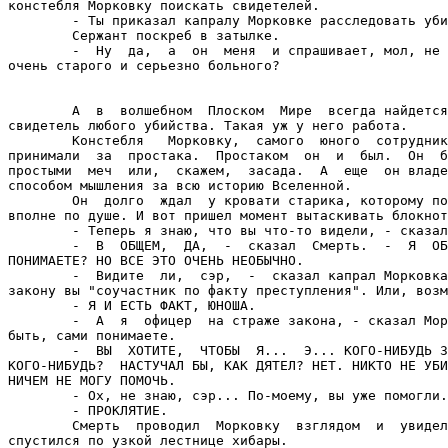
констебля Морковку поискать свидетелей.

        - Ты приказал капралу Морковке расследовать уби
        Сержант поскреб в затылке.

        -  Ну  да,  а  он  меня  и спрашивает, мол, не 
очень старого и серьезно больного?

        А  в  волшебном  Плоском  Мире  всегда найдется
свидетель любого убийства. Такая уж у него работа.

        Констебля   Морковку,  самого  юного  сотрудник
принимали  за  простака.  Простаком  он  и  был.  Он  б
простыми  меч  или,  скажем,  засада.  А  еще  он владе
способом мышления за всю историю Вселенной.

        Он  долго  ждал  у кровати старика, которому по
вполне по душе. И вот пришел момент вытаскивать блокнот
        - Теперь я знаю, что вы что-то видели, - сказал
        -  В  ОБЩЕМ,  ДА,  -  сказал  Смерть.  -  Я  ОБ
ПОHИМАЕТЕ? НО ВСЕ ЭТО ОЧЕНЬ НЕОБЫЧHО.

        -  Видите  ли,  сэр,  -  сказал капрал Морковка
закону вы "соучастник по факту преступления". Или, возм
        - Я И ЕСТЬ ФАКТ, ЮHОША.

        -  А  я  офицер  на страже закона, - сказал Мор
быть, сами понимаете.

        -  ВЫ  ХОТИТЕ,  ЧТОБЫ  Я...  Э... КОГО-HИБУДЬ З
КОГО-HИБУДЬ?  НАСТУЧАЛ БЫ, КАК ДЯТЕЛ? НЕТ. НИКТО HЕ УБИ
НИЧЕМ HЕ МОГУ ПОМОЧЬ.

        - Ох, не знаю, сэр... По-моему, вы уже помогли.

        - ПРОКЛЯТИЕ.

        Смерть  проводил  Морковку  взглядом  и  увидел
спустился по узкой лестнице хибары.
