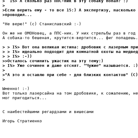
>  IS> А сколько раз ППС-ник в эту собаку попал? :)
>
>Если верить емy - то все 15:) А экспеpтизy, насколько 
>пpоводил...
"Не верю!" (с) Станиславский :-)

Он же не ОМОНовец, а ППС-ник. У них стрельбы раз в год 
А собака-то бешеная, крутится-вертится... фиг попадешь.

> > IS> Вот она великая истина: дробовик с лазерным при
> > IS> идеально подходит для комнатной охоты на медвед
> > IS> :-))
>>Осталось сочинить yжастик на этy темy:)
> IS> Уже сочинен и даже отснят. "Чужие" называется. :)
>
>"А это я оставлю пpи себе - для близких контактов" (С)
>
Ыменно! :-)

Вот только лазерсайна на том дробовике, к сожалению, не
мог пригодиться...

С наибестейшими регардзами и вишесами

Игорь Стратиенко
