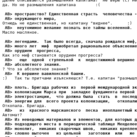
Далее описываются pазмышления капитана? "Не верю"(с) Не
да. Но не pазмышления капитана        :(

 AB> пространство? Единственная страсть  человечества -
 AB> окружающего мира,
 AB>  неутомимое желание познать все тайны вселенной.
Масло масляное.

 AB> легендами.  Так было всегда, сначала рождался миф,
 AB> много лет  миф  приобретал рациональное объяснение
 AB> орудием  прогресса,
 AB>   еще  одной  ступенькой  к  недостижимой вершине
 AB> абсолютного знания.
 AB>  К вершине вавилонской башни.
:)   Так ты притчами изъясняешся? Т.е. капитан "pазмышл
 AB> плоть. Бригада рабочих из  первой международной эк
 AB> колонизации Марса при  закладке фундамента первой 
 AB> электростанции,  что должна была  стать  в  послед
 AB> энергии для  всего проекта колонизации,   откопали
 AB>   из  красного марсианского  песка  инопланетный к
 AB> Из неведомых материалов и элементов, для которых д
 AB> подходящего места в периодической таблице Менделее
 AB> монолит,  никаких сварочных швов,  никаких креплен
 AB> словно выточен   из цельной   заготовки  или   же 