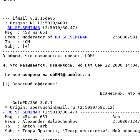
--- ifmail v.2.15dev5

 * Origin: NC (2:5020/400)

- 
RU.SF.SEMINAR
 (2:5010/30.47) ------------------------
 Msg  : 453 из 651                                     
 From : Moderator of 
RU.SF.SEMINAR
          2:5030/581.
 To   : LOM                                            
 Subj : [+]                                            
-------------------------------------------------------
В общем, что называется, привет, LOM!

Я, что называется, извиняюсь, но Пят Сен 22 2000 14:04,
 L> все вопросы на obRMI@rambler.ru
[+] Злостный оффтопик!

                                       Всяческих, что н
                                                       
--- GoldED/386 3.0.1

 * Origin: apervushin@mail.ru (2:5030/581.12)

- 
RU.SF.SEMINAR
 (2:5010/30.47) ------------------------
 Msg  : 454 из 651                          Scn        
 From : Alexander Balabchenkov              2:5030/1247
 To   : Anton Farb                                     
 Subj : Терри Пратчетт, "Театр жестокости". Мой перевод
-------------------------------------------------------