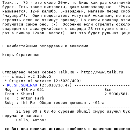
Тээк... .75 - это около 20мм. то бишь как раз охотничий
будет. Есть такие пистолеты, даже многозарядные - "Ружь
называется. 12-й калибр, 5-зарядный, магазин перед скоб
"маузера").  Один недостаток: могутный механизм, не поз
стрелять если не откинут приклад. Но ежели приклад отпи
получится самое оно. :-)  Особенно если стрелять осколо
снарядом от авиапушки(если с снаряда 23-мм пушки снять 
раз в гильзу 12кал. влезет). Вот это будет рульная цацк
С наибестейшими регардзами и вишесами

Игорь Стратиенко

-- 

Отправлено через сервер Talk.Ru - http://www.talk.ru

--- ifmail v.2.15dev5

 * Origin: of_service (2:5020/400)

- 
RU.SF.SEMINAR
 (2:5010/30.47) ------------------------
 Msg  : 448 из 651                          Scn        
 From : Shumil                              2:5030/581.
 To   : Anton Farb                                     
 Subj : [N] Re: Общая теория доминант. (01)а           
-------------------------------------------------------
      21 Sep 00 в 03:46 суровый Shumil хмуро изучил бук
подумал и написал:

      Hello, Anton!

 >> Вот она великая истина: дробовик с лазерным прицело