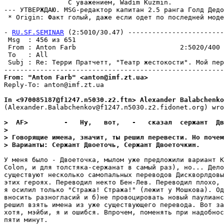
                C уважением, Wadim Kuzmin.

--- УТВЕРЖДАЮ. MSG-редактор капитан 2.5 ранга Голд Дедо
- 
RU.SF.SEMINAR
 (2:5010/30.47) ------------------------
 Msg  : 456 из 651                                     
 From : Anton Farb                          2:5020/400 
 To   : All                                            
 Subj : Re: Терри Пратчетт, "Театр жестокости". Мой пер
From: "Anton Farb" <anton@imf.zt.ua>
Reply-To: anton@imf.zt.ua

In <970085187@f1247.n5030.z2.ftn> Alexander Balabchenko
(Alexander.Balabchenkov@f1247.n5030.z2.fidonet.org) wro
>  AF>         -   Ну,   вот,   -   сказал  сержант  Дв
>
> Говорящие имена, значит, ты решил перевести. Но почем
> Варианты: Сержант Двоеточь, Сержант Двоеточкин.
У меня было - Двоеточка, мылом уже предложили вариант К
Colon, и для толстяка-сержанат в самый раз), но... Дело
существуют несколько самопальных переводов Дискворлдовы
этих героях. Переводил некто Бен-Лев. Переводил плохо, 
я осилил только "Стража! Стража!" (лежит у Мошкова). Од
вносить разногласий и б)не провоцировать новый паулианс
решил взять имена из уже существующего перевода. Вот за
хотя, мэйби, я и ошибся. Впрочем, поменять при надобнос
пяти минут.
