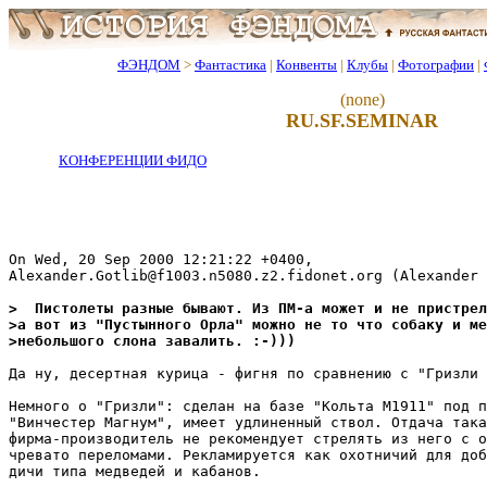
ФЭНДОМ
>
Фантастика
|
Конвенты
|
Клубы
|
Фотографии
|
(none)
RU.SF.SEMINAR
КОНФЕРЕНЦИИ ФИДО
On Wed, 20 Sep 2000 12:21:22 +0400,

Alexander.Gotlib@f1003.n5080.z2.fidonet.org (Alexander 
>  Пистолеты разные бывают. Из ПМ-а может и не пристрел
>а вот из "Пустынного Орла" можно не то что собаку и ме
>небольшого слона завалить. :-)))
Да ну, десертная курица - фигня по сравнению с "Гризли 
Немного о "Гризли": сделан на базе "Кольта М1911" под п
"Винчестер Магнум", имеет удлиненный ствол. Отдача така
фирма-производитель не рекомендует стрелять из него с о
чревато переломами. Рекламируется как охотничий для доб
дичи типа медведей и кабанов.
