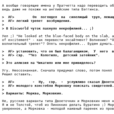
А вообще говорящие имена у Пратчетта надо переводить об
ведь даже не похожи на английские типа Бэггинса.

>  AF>         Он  поглядел  на  синелицый  труп, лежащ
>  AF> легкий трепет  возбуждения.
>
> В Discworld чуток пахнуло некрофилией... ;)
Уел ;) "He looked at the blue-faced body on the slab, a
of excitement" - как перевести эксайтмент? Волнение? "О
волнительный трепет"? Опять некрофилия... Будем думать.

>  AF> установить, что он был балаганщиком.  У  него  в
>  AF> сэр.  "Чез  Колотило,  детский затейник".
>
> Это аллюзия на Чикатило или мне привиделось?
Угу. Неосознанная. Сначала придумал слово, потом понял 
Решил оставить.

>  AF>         -  Ну,  сэр,  -  услужливо сказал Двоето
>  AF> молодого констебля Морковку поискать свидетелей.
>
> Варианты: Морква, Морковкин.
Hе, русские варианты типа Двоеточкин и Морковкин меня н
Я ж не Толстой, чтоб из Пиноккио делать Буратино ;) Мор
уверенное, а Морковка - молодой наивный паренек из пров