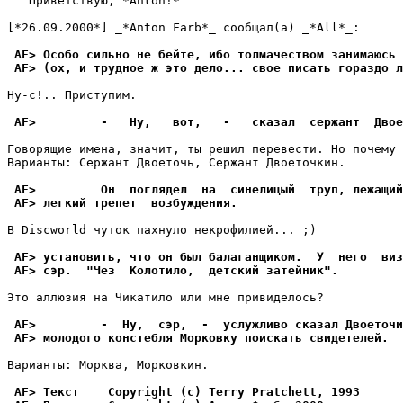
   Приветствую, *Anton!*

[*26.09.2000*] _*Anton Farb*_ сообщал(а) _*All*_:

 AF> Особо сильно не бейте, ибо толмачеством занимаюсь 
 AF> (ох, и трудное ж это дело... свое писать гораздо л
Ну-с!.. Приступим.

 AF>         -   Ну,   вот,   -   сказал  сержант  Двое
Говорящие имена, значит, ты решил перевести. Но почему 
Варианты: Сержант Двоеточь, Сержант Двоеточкин.

 AF>         Он  поглядел  на  синелицый  труп, лежащий
 AF> легкий трепет  возбуждения.
В Discworld чуток пахнуло некрофилией... ;)

 AF> установить, что он был балаганщиком.  У  него  виз
 AF> сэр.  "Чез  Колотило,  детский затейник".
Это аллюзия на Чикатило или мне привиделось?

 AF>         -  Hу,  сэр,  -  услужливо сказал Двоеточи
 AF> молодого констебля Морковку поискать свидетелей.
Варианты: Морква, Морковкин.

 AF> Текст    Copyright (c) Terry Pratchett, 1993