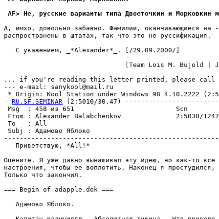
 AF> Hе, русские варианты типа Двоеточкин и Морковкин м
А, имхо, довольно забавно. Фамилии, оканчивающиеся на -
распространены в штатах, так что это не руссификация.

   С уважением, _*Alexander*_. [/29.09.2000/]

                               [Team Lois M. Bujold | J
... if you're reading this letter printed, please call 
--- e-mail: sanykool@mail.ru

 * Origin: Kool Station under Windows 98 4.10.2222 (2:50
- 
RU.SF.SEMINAR
 (2:5010/30.47) ------------------------