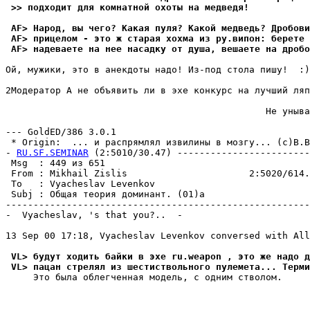
 >> подходит для комнатной охоты на медведя!
 AF> Народ, вы чего? Какая пуля? Какой медведь? Дробови
 AF> прицелом - это ж старая хохма из ру.випон: берете 
 AF> надеваете на нее насадку от душа, вешаете на дробо
Ой, мужики, это в анекдоты надо! Из-под стола пишу!  :)

2Модеpатоp А не объявить ли в эхе конкурс на лучший ляп
                                               Не уныва
                                                       
--- GoldED/386 3.0.1

 * Origin:  ... и pаспpямлял извилины в мозгу... (с)В.Вы
- 
RU.SF.SEMINAR
 (2:5010/30.47) ------------------------
 Msg  : 449 из 651                                     
 From : Mikhail Zislis                      2:5020/614.
 To   : Vyacheslav Levenkov                            
 Subj : Общая теория доминант. (01)а                   
-------------------------------------------------------
-  Vyacheslav, 's that you?..  -

13 Sep 00 17:18, Vyacheslav Levenkov conversed with All
 VL> будут ходить байки в эхе ru.weapon , это же надо д
 VL> пацан стрелял из шестиствольного пулемета... Терми
     Это была облегченная модель, с одним стволом.
