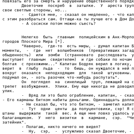
повязать его за смерть и нарушение общественного порядк
        Двоеточие  поскреб  в  затылке.  У  ареста труп
свои светлые стороны, но...

        -  Сдается мне, - сказал он медленно, - что кап
с этим разобраться сам. Оттащи-ка ты лучше его в Дом До
        - А сосиски потом можно съесть?

        Нелегко  быть  главным  полицейским в Анк-Морпо
городов Плоского Мира [*].

        "Наверно,  где-то  есть миры, - думал капитан Б
моменты,  -  где  нет  волшебников  (превративших загад
обыденность)  или  зомби  (странновато  расследовать  у
выступает  главным  свидетелем)  и где собаки по ночам 
болтая  с прохожими..." Капитан Бодряк верил в логику, 
верит  в  глыбу  льда  -  то  бишь, он нуждался в ней п
вокруг  оказался  неподходящим  для  такой  штуковины. 
подумал он, - хоть разочек что-нибудь распутать".

        Он  поглядел  на  синелицый  труп, лежащий на с
трепет  возбуждения.  Улики. Ему еще никогда не доводил
улик.

        -  Вряд ли это было ограбление, капитан, - сказ
- Его карманы битком набиты деньгами. Одиннадцать долла
        - Не сказал бы, что это битком, - заметил капит
        -  Тут  одни  центы  да полуцентовики, сэр! Я с
штаны  выдержали  такой  вес. А еще мне ловко удалось у
балаганщиком.  У  него  визитки  в  кармане,  сэр.  "Че
затейник".

        - Полагаю, никто ничего не видел?

        -  Ну,  сэр,  -  услужливо сказал Двоеточие, - 