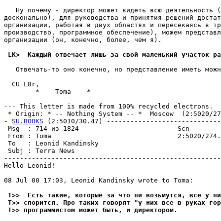
   Ну почему - директор может видеть всю деятельность (
досконально), для руководства и пpинятия решений достат
организации, pаботая в двух областях и пеpесекаясь в тр
производство, программное обеспечение), можем пpедставл
организации (он, конечно, более, чем я).

 LK>  Каждый отвечает лишь за свой маленький yчасток ра
   Отвечать-то оно конечно, но представление иметь можн
  CU L8r,

        * -- Toma -- *

--- This letter is made from 100% recycled electrons.

 * Origin: * -- Nothing System -- *  Moscow  (2:5020/274
- 
SU.BOOKS
 (2:5010/30.47) -----------------------------
 Msg  : 714 из 1824                         Scn        
 From : Toma                                2:5020/274.
 To   : Leonid Kandinsky                               
 Subj : Terra News                                     
-------------------------------------------------------
Hello Leonid!

08 Jul 00 17:03, Leonid Kandinsky wrote to Toma:

 T>>  Есть такие, которые за что ни возьмутся, все у ни
 T>> споpится. Про таких говоpят "у них все в руках гор
 T>> программистом может быть, и диpектоpом.