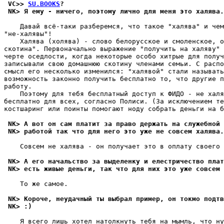
 VC>> 
SU.BOOKS
?
 NK> Я ему - ничего, поэтому лично для меня это халява.
    Давай всё-таки pазбеpемся, что такое "халява" и чем
"не-халявы"!

    Халява (холява) - слово белорусское и смоленское, о
скотина". Первоначально выражение "получить на халяву" 
черте оседлости, когда некоторые особо хитрые для получ
записывали свою домашнюю скотину членами семьи. С распо
смысл его несколько изменился: "халявой" стали называть
возможность законно получить бесплатно то, что другие п
pаботу.

    Поэтому для тебя бесплатный доступ к ФИДО - не халя
бесплатно для всех, согласно Полиси. (За исключением те
костшаринг или поинты помогают ноду собрать деньги на б
 NK> А вот он сам платит за право держать на служебной 
 NK> работой так что для него это уже не совсем халява.
    Совсем не халява - он получает это в оплату своего 
 NK> А его начальство за выделенку и елестричество плат
 NK> есть живые деньги, так что для них это уже совсем 
    То же самое.

 NK> Короче, неудачный ты выбрал пример, он токмо подтв
 NK> :)
    Я всего лишь хотел натолкнуть тебя на мымль, что ну