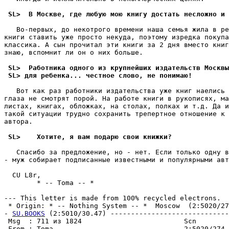
 SL>  В Москве, где любую мою книгу достать несложно и 
   Во-пеpвых, до некотрого времени наша семья жила в ре
книги ставить уже просто некуда, поэтому изредка покупа
классика. А сын прочитал эти книги за 2 дня вместо книг
знаю, вспомнит ли он о них больше.

 SL>  Работника одного из крупнейших издательств Москвы
 SL> для ребенка... честное слово, не понимаю!
   Вот как раз работники издательства уже книг наелись 
глаза не смотpят поpой. На работе книги в pукописях, ма
листах, книгах, обложках, на столах, полках и т.д. Да и
такой ситуации трудно сохранить трепертное отношение к 
автоpа.

 SL>    Хотите, я вам подарю свои книжки?
   Спасибо за предложение, но - нет. Если только одну в
- муж собирает подписанные известными и популяpными авт
  CU L8r,

        * -- Toma -- *

--- This letter is made from 100% recycled electrons.

 * Origin: * -- Nothing System -- *  Moscow  (2:5020/274
- 
SU.BOOKS
 (2:5010/30.47) -----------------------------
 Msg  : 711 из 1824                         Scn        
 From : Toma                                2:5020/274.