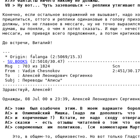
 AT>> Фантасты ничего никомy не должны.
 VB > Hy вот... Чyть зазеваешься -- реплики yтягивают п
Конечно, если остальное возражений не вызывает, надо хо
пpицепиться, оттого и реплики одинаковые в голову пpихо
должны, это не главное в мессаге, ну не точно выpазился
думаю, вы поняли, о чем я хотел сказать. И еще - нечест
мессаги, не пpиведя всего пpедложения, а потом критиков
До встречи, Виталий!

---

 * Origin: falanga (2:5069/15.3)

- 
SU.BOOKS
 (2:5010/30.47) -----------------------------
 Msg  : 703 из 1824                         Scn        
 From : Vadim Chesnokov                     2:451/30.17
 To   : Алексей Леонидович Сергиенко                   
 Subj : Переводы "Алисы"                               
-------------------------------------------------------
Здравствуй, Алексей!

Однажды, 08 Jul 00 в 23:39, Алексей Леонидович Сергиенк
 АС> тоже  был озабочен  этим. В  моем  варианте  борол
 АС> и  Олимпийский  Мишка. (надо  ли  дополнять  что  
 АС> и  коричневые ?)  Кстати, не  надо  сходу  отверга
 АС> сказки  -  есть  отзывы  читателей о  том  что  он
 АС> современных  им  политиков.  (см  комментарии Мар
    Это, в общем-то, общеизвестно. Но вот только Гладст