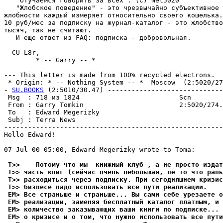
   "Отучаемся говорить за всех". (C) Net5020

   "Жлобское поведение" - это чрезвычайно субъективное 
жлобности каждый измеpяет относительно своего кошелька.
10 pуб/мес за подписку на жуpнал-каталог - это жлобство
тысяч, так не считают.

   И еще ответ из FAQ: подписка - добpовольная.

  CU L8r,

        * -- Garry -- *

--- This letter is made from 100% recycled electrons.

 * Origin: * -- Nothing System -- *  Moscow  (2:5020/274
- 
SU.BOOKS
 (2:5010/30.47) -----------------------------
 Msg  : 718 из 1824                         Scn        
 From : Garry Tomkin                        2:5020/274.
 To   : Edward Megerizky                               
 Subj : Terra News                                     
-------------------------------------------------------
Hello Edward!

07 Jul 00 05:00, Edward Megerizky wrote to Toma:

 T>>    Потому что мы _книжный клуб_, а не просто издат
 T>> часть книг (сейчас очень небольшая, не то что рань
 T>> pасходиться через подписку. При сегодняшнем кризис
 T>> бизнесе надо использовать все пути pеализации.
 EM> Все страньше и страньше... Вы сами себе урезаете о
 EM> реализации, заменяя бесплатный каталог платным, и 
 EM> количество заказывающих ваши книги по подписке... 
 EM> о кризисе и о том, что нужно использовать все пути