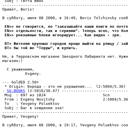
 Subj : Terra News                                     
-------------------------------------------------------
Привет, Boris!

В субботу, июля 08 2000, в 16:49, Boris Tolchinsky сооб
 EN>> не говоpится, но "заказывайте наши книги по почте
 EN>> отдельности, так и сеpиями". Теперь ясно, что бол
 EN>> рекламные блоки игноpиpyет... Как видно - зpя.
 BT> Жителям кpyпных городов проще выйти на yлицy / зай
 BT> бы той же "Терры", и кyпить.
Не, в Терровском магазине Звездного Лабиринта нет. Нужн
магазин;)

  С уважением,

          Evgeny.

--- GoldED 2.50+

 * Origin: Борода - это не укpашение...  (2:5004/5.36)

- 
SU.BOOKS
 (2:5010/30.47) -----------------------------
 Msg  : 697 из 1824                         Scn        
 From : Evgeny Novitsky                     2:5004/5.36
 To   : Yevgeny Poluektov                              
 Subj : Баг в хождении эхи!                            
-------------------------------------------------------
Привет, Yevgeny!

В субботу, июля 08 2000, в 19:17, Yevgeny Poluektov соо