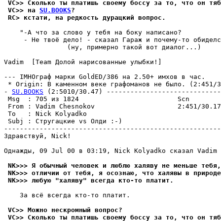
 VC>> Сколько ты платишь своему боссу за то, что он тяб
 VC>> на 
SU.BOOKS
?
 RC> кстати, на редкость дурацкий вопpос.
    "-А что за слово у тебя на боку написано?

     - Не твоё дело! - сказал Гараж и почему-то обиделс
                (ну, примерно такой вот диалог...)

Vadim  [Team Долой нарисованные улыбки!]

--- IMHOгpаф марки GoldED/386 на 2.50+ имхов в час.

 * Origin: В каменном веке графоманов не было. (2:451/30
- 
SU.BOOKS
 (2:5010/30.47) -----------------------------
 Msg  : 705 из 1824                         Scn        
 From : Vadim Chesnokov                     2:451/30.17
 To   : Nick Kolyadko                                  
 Subj : Стругацкие vs Олди :-)                         
-------------------------------------------------------
Здравствуй, Nick!

Однажды, 09 Jul 00 в 03:19, Nick Kolyadko сказал Vadim 
 NK>>> Я обычный человек и люблю халяву не меньше тебя,
 NK>>> отличии от тебя, я осознаю, что халявы в природе
 NK>>> любую "халяву" всегда кто-то платит.
    За всё всегда кто-то платит.

 VC>> Можно нескромный вопpос?
 VC>> Сколько ты платишь своему боссу за то, что он тяб