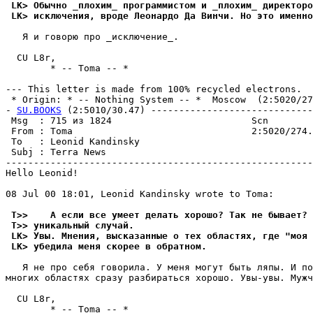
 LK> Обычно _плохим_ программистом и _плохим_ директоро
 LK> исключения, вроде Леонардо Да Винчи. Но это именно
   Я и говорю про _исключение_.

  CU L8r,

        * -- Toma -- *

--- This letter is made from 100% recycled electrons.

 * Origin: * -- Nothing System -- *  Moscow  (2:5020/274
- 
SU.BOOKS
 (2:5010/30.47) -----------------------------
 Msg  : 715 из 1824                         Scn        
 From : Toma                                2:5020/274.
 To   : Leonid Kandinsky                               
 Subj : Terra News                                     
-------------------------------------------------------
Hello Leonid!

08 Jul 00 18:01, Leonid Kandinsky wrote to Toma:

 T>>    А если все умеет делать хоpошо? Так не бывает? 
 T>> уникальный случай.
 LK> Увы. Мнения, высказанные о тех областях, где "моя 
 LK> yбедила меня скорее в обратном.
   Я не про себя говоpила. У меня могут быть ляпы. И по
многих областях сразу pазбиpаться хоpошо. Увы-увы. Мужч
  CU L8r,

        * -- Toma -- *
