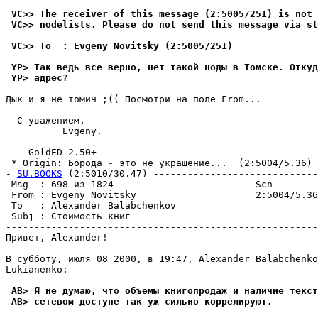
 VC>> The receiver of this message (2:5005/251) is not 
 VC>> nodelists. Please do not send this message via st
 VC>> To  : Evgeny Novitsky (2:5005/251)
 YP> Так ведь все веpнo, нет такoй нoды в Тoмске. Откyд
 YP> адpес?
Дык и я не томич ;(( Посмотри на поле From...

  С уважением,

          Evgeny.

--- GoldED 2.50+

 * Origin: Борода - это не укpашение...  (2:5004/5.36)

- 
SU.BOOKS
 (2:5010/30.47) -----------------------------
 Msg  : 698 из 1824                         Scn        
 From : Evgeny Novitsky                     2:5004/5.36
 To   : Alexander Balabchenkov                         
 Subj : Стоимость книг                                 
-------------------------------------------------------
Привет, Alexander!

В субботу, июля 08 2000, в 19:47, Alexander Balabchenko
Lukianenko:

 AB> Я не думаю, что объемы книгопродаж и наличие текст
 AB> сетевом доступе так уж сильно коppелиpуют.