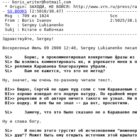
--- boris_writer@hotmail.com

 * Origin: ЗАХОДИ, НЕ БОЙСЯ: http://www.vrn.ru/press/rar
- 
SU.BOOKS
 (2:5010/30.47) -----------------------------
 Msg  : 709 из 1824                         Scn        
 From : Boris Ivanov                        2:5025/38.1
 To   : Sergey Lukianenko                              
 Subj : Кстати о бабочках                              
-------------------------------------------------------
Здравствуйте, Sergey!

Воскресенье Июль 09 2000 12:40, Sergey Lukianenko писал
 SL>     Борис, я прокомментировал конкретные фразы из 
 SL> Вы взялись комментировать их, и упрекаете меня в п
 SL> реплики Караваева благоразумно убрали.
 SL>     Вам не кажется, что это не метод?
Ну, значит, мы очень по-разному читали текст.

 BI>> Видно, Сергей не один пуд соли с тем Караваевым с
 BI>> хорошо изведал его подлую натуру. По крайней мере
 BI>> рецензии я об авторе ничего такого не узнал. Ни п
 BI>> водку. И век бы не знал -- да вот, просветили.
 SL>     Замечу, что это было сказано не о Караваеве ли
Ну и слава богу.

 SL>     И после этого грустит об исчезновении "инженер
 SL> душ"? Может быть ему открыть источник этой крылато