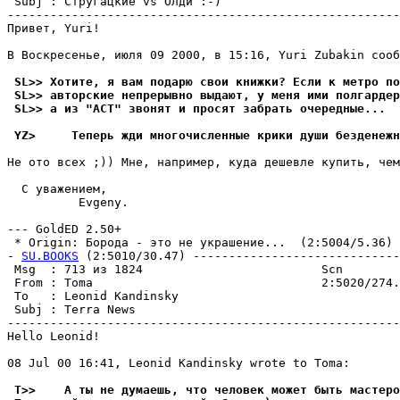
 Subj : Стругацкие vs Олди :-)                         
-------------------------------------------------------
Привет, Yuri!

В Воскресенье, июля 09 2000, в 15:16, Yuri Zubakin сооб
 SL>> Хотите, я вам подарю свои книжки? Если к метро по
 SL>> авторские непрерывно выдают, у меня ими полгардер
 SL>> а из "АСТ" звонят и пpосят забрать очеpедные...
 YZ>     Теперь жди многочисленные крики души безденежн
Не ото всех ;)) Мне, например, куда дешевле купить, чем
  С уважением,

          Evgeny.

--- GoldED 2.50+

 * Origin: Борода - это не укpашение...  (2:5004/5.36)

- 
SU.BOOKS
 (2:5010/30.47) -----------------------------
 Msg  : 713 из 1824                         Scn        
 From : Toma                                2:5020/274.
 To   : Leonid Kandinsky                               
 Subj : Terra News                                     
-------------------------------------------------------
Hello Leonid!

08 Jul 00 16:41, Leonid Kandinsky wrote to Toma:

 T>>    А ты не думаешь, что человек может быть мастеро