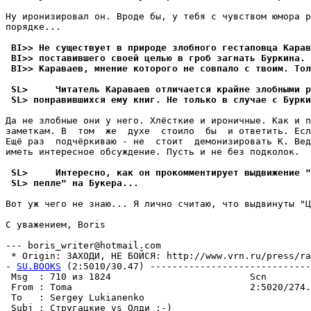
Ну иронизировал он. Вроде бы, у тебя с чувством юмора р
порядке...

 BI>> Не существует в природе злобного гестаповца Карав
 BI>> поставившего своей целью в гроб загнать Буркина. 
 BI>> Караваев, мнение которого не совпало с твоим. Тол
 SL>     Читатель Караваев отличается крайне злобными 
 SL> понравившихся ему книг. Не только в случае с Бурки
Да не злобные они у него. Хлёсткие и ироничные. Как и п
заметкам. В  том  же  духе  стоило  бы  и ответить. Есл
Ещё раз  подчёркиваю - не  стоит  демонизировать К. Вед
иметь интересное обсуждение. Пусть и не без подколок.

 SL>     Интересно, как он прокомментирует выдвижение "
 SL> пепле" на Букера...
Вот уж чего не знаю... Я лично считаю, что выдвинуты "Ц
С уважением, Boris

--- boris_writer@hotmail.com

 * Origin: ЗАХОДИ, НЕ БОЙСЯ: http://www.vrn.ru/press/rar
- 
SU.BOOKS
 (2:5010/30.47) -----------------------------
 Msg  : 710 из 1824                         Scn        
 From : Toma                                2:5020/274.
 To   : Sergey Lukianenko                              
 Subj : Стругацкие vs Олди :-)                         