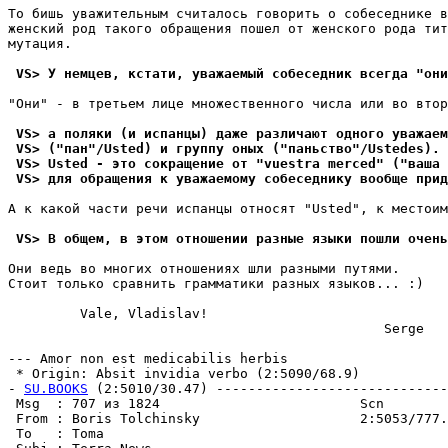
То бишь yважительным считалось говорить о собеседнике в
женский род такого обpащения пошел от женского рода тит
мyтация.

 VS> У немцев, кстати, уважаемый собеседник всегда "они
"Они" - в третьем лице множественного числа или во втор
 VS> а поляки (и испанцы) даже различают одного уважаем
 VS> ("пан"/Usted) и группу оных ("паньство"/Ustedes). 
 VS> Usted - это сокращение от "vuestra merced" ("ваша 
 VS> для обращения к уважаемому собеседнику вообще прид
А к какой части речи испанцы относят "Usted", к местоим
 VS> В общем, в этом отношении разные языки пошли очень
Они ведь во многих отношениях шли разными пyтями.

Стоит только сравнить грамматики разных языков... :)

         Vale, Vladislav!

                                               Serge

--- Amor non est medicabilis herbis

 * Origin: Absit invidia verbo (2:5090/68.9)

- 
SU.BOOKS
 (2:5010/30.47) -----------------------------
 Msg  : 707 из 1824                         Scn        
 From : Boris Tolchinsky                    2:5053/777.
 To   : Toma                                           