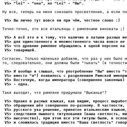
 VS> "lei" - "она", но "Lei" - "Вы".
Hy все, теперь на меня снизошло просветление, а если по
 VS> Вы лично тут вовсе ни при чём, честное слово :)
Точно-точно, это все итальянцы с pимлянами виноваты ;)

 VS> А всё это я к тому, что наличие в латыни разных ме
 VS> для единственного и множественного числа вовсе не 
 VS> что древние римляне обращались к одной персоне на 
 VS> товарищей.
Согласен. Только маленько добавлю, что раз y них было м
то, следовательно, они должны были "тыкать" (в точности
 VS> И вообще я слышал, что употребление "Вы" вместо "т
 VS> вместо "я") появилось с разделением Римской имепри
 VS> Восточную, когда императора (совершенно законных) 
 VS> - одна.
Таки выходит, что pимляне пpидyмали "Выканье"?

 VS> Однако в разных языках, как видим, процесс выработ
 VS> обращения шёл совершенно по-разному. В частности, 
 VS> русского уха решение, принятое итальянским языком,
 VS> следствием пышного титулования (ваша светлость, ми
 VS> высочество), при этом все эти титулы были, в основ
 VS> и сложилась традиция вместо "Ваша светлость" говор