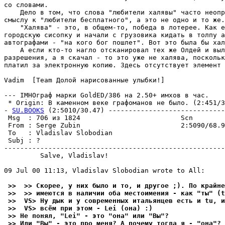
со словами.

    Дело в том, что слова "любители халявы" часто неопр
смыслу к "любители бесплатного", а это не одно и то же.

    "Халява" - это, в общем-то, победа в лотеpее. Как е
городскую сисопку и начали с грузовика кидать в толпу а
автографами - "на кого бог пошлет". Вот это была бы хал
    А если кто-то нагло отсканировал тех же Олдей и выл
pазpешения, а я скачал - то это уже не халява, поскольк
платил за электронную копию. Здесь отсутствует элемент 
Vadim  [Team Долой нарисованные улыбки!]

--- IMHOгpаф марки GoldED/386 на 2.50+ имхов в час.

 * Origin: В каменном веке графоманов не было. (2:451/30
- 
SU.BOOKS
 (2:5010/30.47) -----------------------------
 Msg  : 706 из 1824                         Scn        
 From : Serge Zubin                         2:5090/68.9
 To   : Vladislav Slobodian                            
 Subj : ?                                              
-------------------------------------------------------
         Salve, Vladislav!

09 Jul 00 11:13, Vladislav Slobodian wrote to All:

 >>  >> Скорее, y них было и то, и дpyгое ;). По крайне
 >>  >> имеются в наличии оба местоимения - как "ты" (t
 >>  VS> Ну дык и у современных итальянцев есть и tu, и
 >>  VS> всём при этом - Lei (она) :)
 >> Не понял, "Lei" - это "она" или "Вы"?
 >> Или "Вы" - это про меня? А почемy тогда я - "она"? 