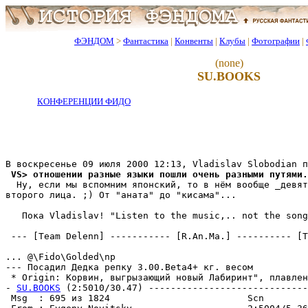
ФЭНДОМ
>
Фантастика
|
Конвенты
|
Клубы
|
Фотографии
|
(none)
SU.BOOKS
КОНФЕРЕНЦИИ ФИДО
 VS> отношении разные языки пошли очень разными путями.
  Ну, если мы вспомним японский, то в нём вообще _девят
второго лица. ;) От "аната" до "кисама"...

   Пока Vladislav! "Listen to the music,.. not the song
 --- [Team Delenn] ----------- [R.An.Ma.] ---------- [T
... @\Fido\Golded\np

--- Посадил Дедка репку 3.00.Beta4+ кг. весом

 * Origin: Корвин, выгрызающий новый Лабиринт", плавлены
- 
SU.BOOKS
 (2:5010/30.47) -----------------------------
 Msg  : 695 из 1824                         Scn        