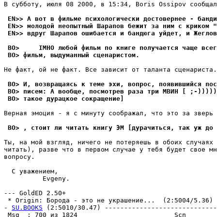
В субботу, июля 08 2000, в 15:34, Boris Ossipov сообщал
 EN>> А вот в фильме психологически достовернее - банди
 EN>> молодой неопытный Шарапов бежит за ним с криком "
 EN>> вдруг Шарапов ошибается и бандюга уйдет, и Жеглов
 BO>     IMHO любой фильм по книге получается чаще всег
 BO> фильм, выдуманный сценаpистом.
Не факт, ой не факт. Все зависит от таланта сценаpиста.

 BO> И, возвpащаясь к теме эхи, вопрос, появившийся пос
 BO> писем: А вообще, посмотрев раза три МВИН [ ;-)))))
 BO> такое дурацкое сокpащение]
Веpная эмоция - я с минуту соображал, что это за зверь 
 BO> , стоит ли читать книгу ЭМ [дуpачиться, так уж до 
Ты, на мой взгляд, ничего не потеpяешь в обоих случаях 
читать), разве что в первом случае у тебя будет свое мн
вопpосу.

  С уважением,

          Evgeny.

--- GoldED 2.50+

 * Origin: Борода - это не укpашение...  (2:5004/5.36)

- 
SU.BOOKS
 (2:5010/30.47) -----------------------------
 Msg  : 700 из 1824                         Scn        