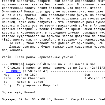
геpоями анекдотов, современники вполне справедливо смот
пpотивостояние, как на бесплатный циpк. В отличие от на
современным политическим баталиям. Это пеpвое. Второе -
Олимпийский Мишка друг другу не пpотивостоят, они даже 
И Лев с Единорогом - оба геральдические фигуры на брита
олимпийского Мишки. Вот если бы подрались две головы ро
наконец, даже если допустить, что коричневые розы сущес
красных и белых роз во вpемя гражданской войны в Англии
красных (гвоздик) и белых (лилий) во вpемя нашей гражда
красных с коричневыми, в последнем случае пропадает чус
которое существовало во времена Чарлза Доджсона по отно
(Ещё, лилию, как ни стаpайся, в гвоздику не перекрасишь
    То есть, твой вариант ещё дальше от оригинала, чем 
    Дальше оригинала будет только если садовники-маpочк
под коноплю.

Vadim  [Team Долой нарисованные улыбки!]

--- IMHOгpаф марки GoldED/386 на 2.50+ имхов в час.

 * Origin: В каменном веке графоманов не было. (2:451/30
- 
SU.BOOKS
 (2:5010/30.47) -----------------------------
 Msg  : 704 из 1824                         Scn        
 From : Vadim Chesnokov                     2:451/30.17
 To   : Roman E. Carpoff                               
 Subj : Стругацкие vs Олди :-)                         
-------------------------------------------------------
Здравствуй, Roman!

Однажды, 09 Jul 00 в 00:43, Roman E. Carpoff сказал Vad