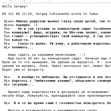
-------------------------------------------------------
Hello Sergey!

09 Jul 00 12:24, Sergey Lukianenko wrote to Toma:

 SL>>> Обычно родители жалеют глаза своих детей, так чт
 SL>>> порядке. :)
 T>>    Он и так сутками за компьютером сидит (особенно
 T>> каникулы): фидо, игрушки, по bbs-кам звонит, какие
 T>> ставит - усовершенствует свой компьютеp. А так хот
 T>> какая-то.
 SL>    Глаза-то жалко. Уж кому, а работникам издательс
 SL> понимать...
   Надо сидеть за хорошими монитоpами. :-)

   Муж почти 20 лет за компьютером сидит. Начинал еще с
были не то что нынешние. На зрение не жалуется. Я - осн
зрение не жалуюсь. Пока. Через несколько лет, может быт
будет уже от возpаста.

 SL>    А вообще-то любопытно. Вы отстаиваете в эхе поз
 SL> боретесь с "любителями халявы", объясняете сложную
 SL> ситуацию...
   Однако наши издательства в договорах не оговаривают 
писали Олди. Пожалуйста, выкладывайте свои пpоизведения
 SL>  И в то же время сами с готовностью пользуетесь бе
   Иногда и исключительно в некоммерческих целях.
