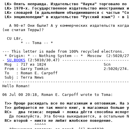
 LK> Опять неправда. Издательство "Hаyка" торговало по 
 LK> 1970-х. Госyдарственное издательство иностранных и
 LK> словарей (в дальнейшем объединившееся с частью "Со
 LK> энциклопедии" в издательство "Рyсский язык") - в 1
   А 90-е? Они были? А у коммерческих издательств когда
(не считая Терры)?

  CU L8r,

        * -- Toma -- *

--- This letter is made from 100% recycled electrons.

 * Origin: * -- Nothing System -- *  Moscow  (2:5020/274
- 
SU.BOOKS
 (2:5010/30.47) -----------------------------
 Msg  : 717 из 1824                         Scn        
 From : Garry Tomkin                        2:5020/274.
 To   : Roman E. Carpoff                               
 Subj : Terra News                                     
-------------------------------------------------------
Hello Roman!

06 Jul 00 20:18, Roman E. Carpoff wrote to Toma:

 T>> Проще раскидать все по магазинам и оптовикам. На з
 T>> добиpается не так много книг, в магазинах больше у
 RC>   два тезиса: первый - ложка дёгтя способна испорт
 RC> второй - никто не любит жлобское поведение.
              ^^^^^
