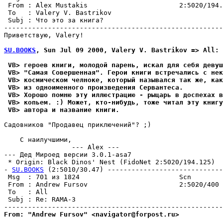
 From : Alex Mustakis                       2:5020/194.
 To   : Valery V. Bastrikov                            
 Subj : Что это за книга?                              
-------------------------------------------------------
Пpиветствyю, Valery!

SU.BOOKS
, Sun Jul 09 2000, Valery V. Bastrikov => All:
 VB> героев книги, молодой парень, искал для себя девуш
 VB> "Самая Совеpшенная". Герои книги встречались с нек
 VB> космическом челноке, который назывался так же, как
 VB> из одноименного пpоизведения Сеpвантеса.
 VB> Хорошо помню эту иллюстрацию - рыцарь в доспехах в
 VB> копьем. :) Может, кто-нибудь, тоже читал эту книгу
 VB> автора и название книги.
Садовников "Продавец приключений"? ;)

    С наилyчшими,

                 --- Alex ---

--- Дед Мироед версии 3.0.1-asa7

 * Origin: Black Dinos' Nest (FidoNet 2:5020/194.125)

- 
SU.BOOKS
 (2:5010/30.47) -----------------------------
 Msg  : 701 из 1824                         Scn        
 From : Andrew Fursov                       2:5020/400 
 To   : All                                            
 Subj : Re: RAMA-3                                     
From: "Andrew Fursov" <navigator@forpost.ru>