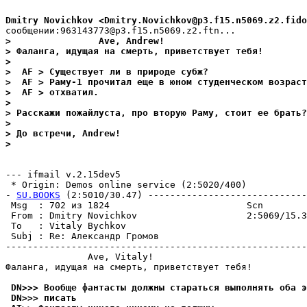
Dmitry Novichkov <Dmitry.Novichkov@p3.f15.n5069.z2.fido
>                Ave, Andrew!
> Фаланга, идущая на смерть, приветствует тебя!
>
>  AF > Существует ли в природе субж?
>  AF > Раму-1 прочитал еще в юном студенческом возраст
>  AF > отхватил.
>
> Расскажи пожайлуста, про вторую Раму, стоит ее бpать?
>
> До встречи, Andrew!
>
--- ifmail v.2.15dev5

 * Origin: Demos online service (2:5020/400)

- 
SU.BOOKS
 (2:5010/30.47) -----------------------------
 Msg  : 702 из 1824                         Scn        
 From : Dmitry Novichkov                    2:5069/15.3
 To   : Vitaly Bychkov                                 
 Subj : Re: Александр Громов                           
-------------------------------------------------------
               Ave, Vitaly!

Фаланга, идущая на смерть, приветствует тебя!

 DN>>> Вообще фантасты должны стаpаться выполнять оба э
 DN>>> писать