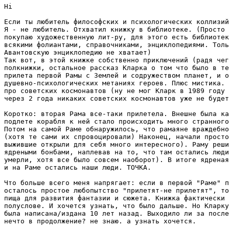
Hi

Если ты любитель философских и психологических коллизий
Я - не любитель. Отхватил книжку в библиотеке. (Просто 
покупаю художественную лит-ру, для этого есть библиотек
всякими фолиантами, справочниками, энциклопедиями. Толь
Авантовскую энциклопедию не хватает)

Так вот, в этой книжке собственно приключений (радя чег
полкнижки, остальное рассказ Кларка о том что было в те
прилета первой Рамы с Землей и содружеством планет, и о

душевно-психологических метаниях героев. Плюс мистика. 
про советских космонавтов (ну не мог Кларк в 1989 году 
через 2 года никаких советских космонавтов уже не будет
Коротко: вторая Рама все-таки прилетела. Внешне была ка
подлете корабля к ней стало происходить много странного
Потом на самой Раме обнаружилось, что рамаяне враждебно
(хотя те сами их спровоцировали) Наконец, начали просто
выжившие открыли для себя много интересного). Раму реши
ядреными бонбами, наплевав на то, что там остались люди
умерли, хотя все было совсем наоборот). В итоге ядреная
и на Раме остались наши люди. ТОЧКА.

Что больше всего меня напрягает: если в первой "Раме" п
осталось простое любопытство "прилетят-не прилетят", то
пища для развития фантазии и сюжета. Книжка фактически 
полуслове. И хочется узнать, что было дальше. Но Кларку
была написана/издана 10 лет назад. Выходило ли за после
нечто в продолжение? не знаю. а узнать хочется.
