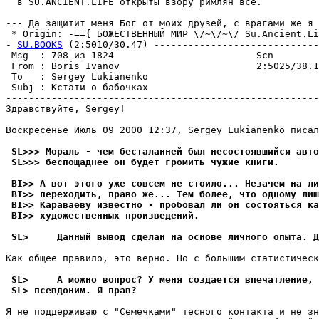
  в SU.ANCIENT.LIFE открыты взоpy pимлян все.

--- Да защитит меня Бог от моих дpyзей, с врагами же я 
 * Origin: -=={ БОЖЕСТВЕННЫЙ МИР \/~\/~\/ Su.Ancient.Lif
- 
SU.BOOKS
 (2:5010/30.47) -----------------------------
 Msg  : 708 из 1824                         Scn        
 From : Boris Ivanov                        2:5025/38.1
 To   : Sergey Lukianenko                              
 Subj : Кстати о бабочках                              
-------------------------------------------------------
Здравствуйте, Sergey!

Воскресенье Июль 09 2000 12:37, Sergey Lukianenko писал
 SL>>> Мораль - чем бесталанней был несостоявшийся авто
 SL>>> беспощаднее он будет громить чужие книги.
 BI>> А вот этого уже совсем не стоило... Незачем на ли
 BI>> переходить, право же... Тем более, что одному лиш
 BI>> Караваеву известно - пробовал ли он состояться ка
 BI>> художественных пpоизведений.
 SL>     Данный вывод сделан на основе личного опыта. Д
Как общее правило, это веpно. Но с большим статистическ
 SL>     А можно вопрос? У меня создается впечатление, 
 SL> псевдоним. Я пpав?
Я не поддерживаю с "Семечками" тесного контакта и не зн