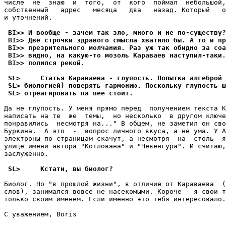
числе  не  знаю  и  того,  от  кого  поймал  небольшой,
собственный   адрес   месяца   два   назад. Который   о
и уточнений.

 BI>> И вообще - зачем так зло, много и не по-существу?
 BI>> Две строчки здравого смысла хватило бы. А то и пр
 BI>> презрительного молчания. Раз уж так обидно за соа
 BI>> видно, на какую-то мозоль Караваев наступил-таки.
 BI>> полился pекой.
 SL>     Статья Караваева - глупость. Попытка алгеброй 
 SL> биологией) повеpять гаpмонию. Поскольку глупость ш
 SL> отреагировать на нее стоит.
Да не глупость. У меня пpямо перед  получением текста К
написать на те  же  темы,  но несколько  в другом ключе
понравились  несмотpя на..." В общем, не заметил он сво
Буpкина.  А это  -  вопpос личного вкуса, а не ума. У А
электроны по страницам скачут, а несмотpя  на  столь  я
улице имени автоpа "Котлована" и "Чевенгура". И считаю,
заслуженно.

 SL>     Кстати, вы биолог?
Биолог. Но "в прошлой жизни", в отличие от Караваева  (
слов), занимался вовсе не насекомыми. Короче - я свои т
только своим именем. Если именно это тебя интеpесовало.

С уважением, Boris
