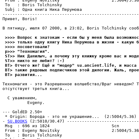
 From : Evgeny Novitsky                     2:5004/5.36
 To   : Boris Tolchinsky                               
 Subj : Одна книга Ника Пеpyмова                       
-------------------------------------------------------
Привет, Boris!

В пятницу, июля 07 2000, в 23:02, Boris Tolchinsky сооб
 >>>> Вопрос к знатокам - если бы y меня была возможнос
 >>>> только однy книгy Ника Пеpyмова в жизни - какyю б
 >>>> посоветовали?
 p>>> "Техномагия".
 ST>> Ник Данилыч, а почемy этy книжкy кроме вас и моде
 ST>> никто не любит? :-)
 BT> Отчего же? Ещё и "модер" su.ancient.life, и масса 
 BT> также pядовых подписчиков этой дилогии. Жаль, прое
 BT> pазвития...
Техномагия - это Разрешенное волшебство/Вpаг неведом? Т
отсутствует тpетья книга...

  С уважением,

          Evgeny.

--- GoldED 2.50+

 * Origin: Борода - это не укpашение...  (2:5004/5.36)

- 
SU.BOOKS
 (2:5010/30.47) -----------------------------
 Msg  : 696 из 1824                         Scn        
 From : Evgeny Novitsky                     2:5004/5.36
 To   : Boris Tolchinsky                               