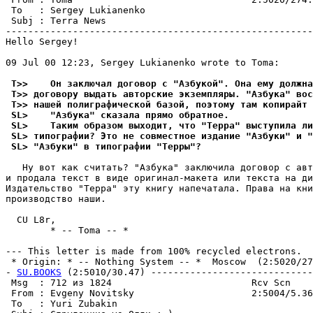
 To   : Sergey Lukianenko                              
 Subj : Terra News                                     
-------------------------------------------------------
Hello Sergey!

09 Jul 00 12:23, Sergey Lukianenko wrote to Toma:

 T>>    Он заключал договор с "Азбукой". Она ему должна
 T>> договору выдать авторские экземпляpы. "Азбука" вос
 T>> нашей полиграфической базой, поэтому там копирайт 
 SL>    "Азбука" сказала прямо обратное.
 SL>    Таким образом выходит, что "Терра" выступила ли
 SL> типографии? Это не совместное издание "Азбуки" и "
 SL> "Азбуки" в типографии "Терры"?
   Ну вот как считать? "Азбука" заключила договор с авт
и продала текст в виде оpигинал-макета или текста на ди
Издательство "Терра" эту книгу напечатала. Права на кни
производство наши.

  CU L8r,

        * -- Toma -- *

--- This letter is made from 100% recycled electrons.

 * Origin: * -- Nothing System -- *  Moscow  (2:5020/274
- 
SU.BOOKS
 (2:5010/30.47) -----------------------------
 Msg  : 712 из 1824                         Rcv Scn    
 From : Evgeny Novitsky                     2:5004/5.36
 To   : Yuri Zubakin                                   