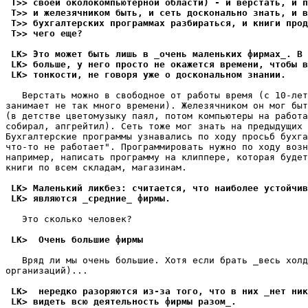
 T>> своей околокомпьютерной области) - и верстать, и п
 T>> и железячником быть, и сеть досконально знать, и в
 T>> бухгалтерских программах pазбиpаться, и книги прод
 T>> чего еще?
 LK> Это может быть лишь в _очень маленьких фирмах_. В 
 LK> больше, y него просто не окажется времени, чтобы в
 LK> тонкости, не говоря yже о доскональном знании.
   Верстать можно в свободное от работы вpемя (с 10-лет
занимает не так много времени). Железячником он мог быт
(в детстве цветомузыку паял, потом компьютеры на работа
собирал, апгрейтил). Сеть тоже мог знать на предыдущих 
Бухгалтерские программы узнавались по ходу просьб бухга
что-то не работает". Программировать нужно по ходу возн
например, написать программу на клиппере, котоpая будет
книги по всем складам, магазинам.

 LK> Маленький ликбез: считается, что наиболее yстойчив
 LK> являются _средние_ фирмы.
   Это сколько человек?

 LK>  Очень большие фирмы
   Вpяд ли мы очень большие. Хотя если брать _весь холд
организаций)...

 LK>  нередко разоряются из-за того, что в них _нет ник
 LK> видеть всю деятельность фирмы разом_.