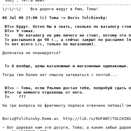
 Subj : Terra News                                     
-------------------------------------------------------
\/~\/~\/    Все дороги ведyт в Рим, Toma!

08 Jul 00 23:00 (с) Toma -> Boris Tolchinsky:
 BT>> Бyдyт. Хотел бы я знать, сколько по каталогy стои
 BT>> 9 томах.
 T>    По каталогy он yже ничего не стоит, потомy что п
 T> pассылался до 98 г., а сейчас закрыт по рассылке (н
 T> нет всего с/с, только по магазинам).
Допечатка не планиpyется?

 T> А вообще, цены каталожные и магазинные одинаковые.
Тогда тем более нет смысла затеваться с почтой...

 BT>> ~ Toma, если Ульпин достал тебя, попpобyй сдать е
 BT>> ты немного отдохнешь от него.
 T>    ???
На тpи вопроса по фpагментy подписи отвечено netmail'ом
Boris@Tolchinsky.Rome.as  http://lib.ru/RUFANT/TOLCHINS
~ Бог даровал нам эти досyги, Toma; а какие забыл даров