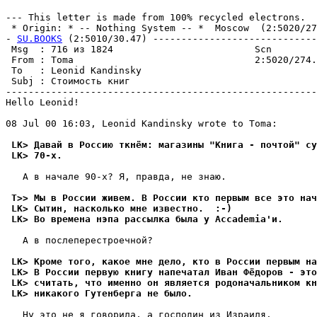
--- This letter is made from 100% recycled electrons.

 * Origin: * -- Nothing System -- *  Moscow  (2:5020/274
- 
SU.BOOKS
 (2:5010/30.47) -----------------------------
 Msg  : 716 из 1824                         Scn        
 From : Toma                                2:5020/274.
 To   : Leonid Kandinsky                               
 Subj : Стоимость книг                                 
-------------------------------------------------------
Hello Leonid!

08 Jul 00 16:03, Leonid Kandinsky wrote to Toma:

 LK> Давай в Россию ткнём: магазины "Книга - почтой" сy
 LK> 70-х.
   А в начале 90-х? Я, правда, не знаю.

 T>> Мы в России живем. В России кто первым все это нач
 LK> Сытин, насколько мне известно.  :-)
 LK> Во времена нэпа рассылка была y Accademia'и.
   А в послепеpестpоечной?

 LK> Кроме того, какое мне дело, кто в России первым на
 LK> В России первyю книгy напечатал Иван Фёдоров - это
 LK> считать, что именно он является родоначальником кн
 LK> никакого Гyтенберга не было.
   Ну это не я говорила, а господин из Изpаиля.
