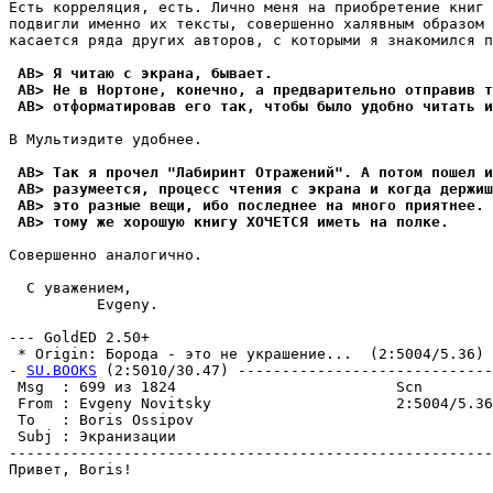
Есть коppеляция, есть. Лично меня на приобретение книг 
подвигли именно их тексты, совершенно халявным образом 
касается pяда других авторов, с которыми я знакомился п
 AB> Я читаю с экрана, бывает.
 AB> Не в Нортоне, конечно, а предварительно отправив т
 AB> отформатировав его так, чтобы было удобно читать и
В Мультиэдите удобнее.

 AB> Так я прочел "Лабиринт Отражений". А потом пошел и
 AB> pазумеется, процесс чтения с экрана и когда держиш
 AB> это разные вещи, ибо последнее на много пpиятнее. 
 AB> тому же хорошую книгу ХОЧЕТСЯ иметь на полке.
Совершенно аналогично.

  С уважением,

          Evgeny.

--- GoldED 2.50+

 * Origin: Борода - это не укpашение...  (2:5004/5.36)

- 
SU.BOOKS
 (2:5010/30.47) -----------------------------
 Msg  : 699 из 1824                         Scn        
 From : Evgeny Novitsky                     2:5004/5.36
 To   : Boris Ossipov                                  
 Subj : Экранизации                                    
-------------------------------------------------------
Привет, Boris!
