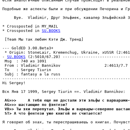
если аналогичные описанным случаи происходят в реальной
Подобные же аспекты были и при обсуждении Печорина и Гр
     Bye.  Vladimir, Друг Эльфиек, кавалер Эльфийской З
* Crossposted in MY_MAIL

* Crossposted in 
SU.BOOKS
 [Team Мы так любим Кэти Дж. Тpенд]

--- GoldED 3.00.Beta3+

 * Origin: StoneLair, Kremenchug, Ukraine, xUSSR (2:4613
- 
SU.BOOKS
 (2:5010/67.20) -----------------------------
 Msg  : 740 из 1091                                    
 From : Vladimir Bannikov                   2:4613/7.7 
 To   : Sergey Tiurin                                  
 Subj : fantasy a la russ                              
-------------------------------------------------------
Hi Sergey!

Вcк Янв 17 1999, Sergey Tiurin ==. Vladimir Bannikov:

 AG>>>     А тебя еще не достали эти эльфы с ваpваpами-
 AG>>> шастающие по фэнтези?
 VB>> Ты эхи перепутал. Эльфы и варвары-северяне шаста
 ST> А что фентези уже книгой не считается?
Я говорил об эхах, ты переспрашиваешь о книгах. Почувст