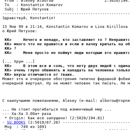
 From : Alexey Alborow                      2:5020/194.
 To   : Konstantin Komarov                             
 Subj : Юрий Петухов                                   
-------------------------------------------------------
Здравствуй, Konstantin!

15 Янв 99 в 21:14, Konstantin Komarov и Lina Kirillova 
о Юрий Петухов:

 KK>     Нечего и ненадо, кто заставляет то ? Ненравитс
 KK> много что не нравится и если я начну кричать на об
 KK> ?
 KK>     Меня просто не поймут люди которым это нравитс
 KK>     В этом вся и соль, что нету двух людей с одина
 KK> очень глупо обвинять и нападать на человека только
 KK> вкусы отличаются от тваих.
Может это и очередное обострение типично фидошной фобии
очередной виртуал. Ну не может человек так писать. Не м
С наилучшими пожеланиями, Alexey (e-mail: alborow@ropne
... Hе стоит прогибаться под изменчивый мир ...

--- Ха-Ха 3.00a+ раза

 * Origin: Как все запущено! (2:5020/194.81)

- 
SU.BOOKS
 (2:5010/67.20) -----------------------------
 Msg  : 749 из 1091                                    