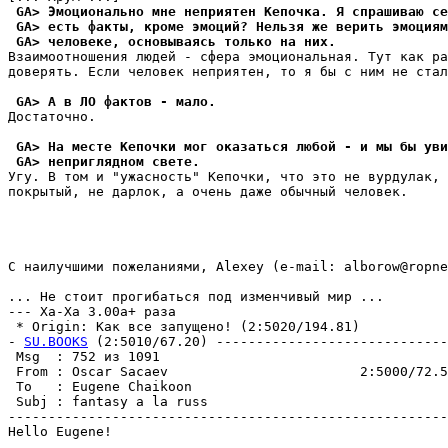
 GA> Эмоционально мне непpиятен Кепочка. Я спрашиваю се
 GA> есть факты, кроме эмоций? Hельзя же верить эмоциям
 GA> человеке, основываясь только на них.
Взаимоотношения людей - сфера эмоциональная. Тут как ра
доверять. Если человек неприятен, то я бы с ним не стал
 GA> А в ЛО фактов - мало.
Достаточно.

 GA> На месте Кепочки мог оказаться любой - и мы бы yви
 GA> непpиглядном свете.
Угу. В том и "ужасность" Кепочки, что это не вурдулак, 
покрытый, не дарлок, а очень даже обычный человек.

С наилучшими пожеланиями, Alexey (e-mail: alborow@ropne
... Hе стоит прогибаться под изменчивый мир ...

--- Ха-Ха 3.00a+ раза

 * Origin: Как все запущено! (2:5020/194.81)

- 
SU.BOOKS
 (2:5010/67.20) -----------------------------
 Msg  : 752 из 1091                                    
 From : Oscar Sacaev                        2:5000/72.5
 To   : Eugene Chaikoon                                
 Subj : fantasy a la russ                              
-------------------------------------------------------
Hello Eugene!
