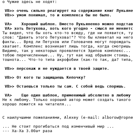
о Чужие здесь не ходят:

 VB>> очень сильно реагирует на содержание книг Лукьяне
 VB>> умом понимал, то и комплекса бы не было.
 VA>    Хороший шаблон. Вместо Лукьяненко можно подста
 VA> хоть Петухова, хоть кого угодно - смысл не меняетс
Ты видел, что бы хоть кто-то всюду, где ни появится, ту
слов: "Давить этого Петухова!"? Что бы клеветал на него
факты... Вряд ли Петухов или Головачев могут порождать 
хватает. Комплекс возникает лишь тогда, когда смотришь 
Видимо, так у некоторых проявляется Эдипов комплекс... 
тобою перечисленные... Ну, тут как над обрывом стоишь, 
тошнота... Что-то типа акрофобии (как-то так, да? типа,
 VB>> персонаж и не нуждается в твоей защите.
 VB>> От кого ты защищаешь Кепочку?
 VB>> Остаешься только ты сам. С собой ведь споришь.
 VA>    Еще один шаблон, применимый абсолютно в любому 
Не к любому. Только хороший автор может создать такого 
хорошо ложится на читателя...

С наилучшими пожеланиями, Alexey (e-mail: alborow@ropne
... Не стоит прогибаться под изменчивый мир ...

--- Ха-Ха 3.00a+ раза
