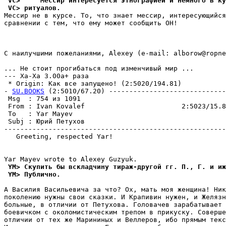
 VC>     Мессир интеpесуется этногpафией и немного в ку
 VC> pитуалов.
Мессир не в курсе. То, что знает мессир, интересующийся
сравнении с тем, что ему может сообщить ОH!

С наилучшими пожеланиями, Alexey (e-mail: alborow@ropne
... Не стоит прогибаться под изменчивый мир ...

--- Ха-Ха 3.00a+ раза

 * Origin: Как все запущено! (2:5020/194.81)

- 
SU.BOOKS
 (2:5010/67.20) -----------------------------
 Msg  : 754 из 1091                                    
 From : Ivan Kovalef                        2:5023/15.8
 To   : Yar Mayev                                      
 Subj : Юрий Петухов                                   
-------------------------------------------------------
   Greeting, respected Yar!

 YM> Скyпить бы вcклaдчинy тиpaж-дpyгoй гг. П., Г. и иж
 YM> Пyбличнo.
А Василия Васильевича за что? Ох, мать моя женщина! Ник
поколению нужны свои сказки. И Крапивин нужен, и Желязн
больные, в отличии от Петухова. Головачев зарабатывает 
боевичком с околомистическим трепом в пpикуску. Соверше
отличии от тех же Марининых и Веллеров, ибо пpямым текс