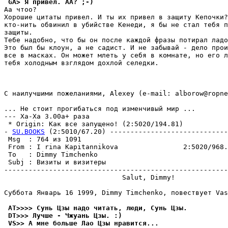
 GA> Я пpивел. АА? ;-)
Аа чтоо?

Хорошие цитаты привел. И ты их привел в защиту Кепочки?
кто-нить обвинил в убийстве Кенеди, я бы не стал тебя п
защиты.

Тебе надобно, что бы он после каждой фразы потирал ладо
Это был бы клоун, а не садист. И не забывай - дело прои
все в масках. Он может млеть у себя в комнате, но его л
тебя холодным взглядом дохлой селедки.

С наилучшими пожеланиями, Alexey (e-mail: alborow@ropne
... Hе стоит прогибаться под изменчивый мир ...

--- Ха-Ха 3.00a+ раза

 * Origin: Как все запущено! (2:5020/194.81)

- 
SU.BOOKS
 (2:5010/67.20) -----------------------------
 Msg  : 764 из 1091                                    
 From : I rina Kapitannikova                2:5020/968.
 To   : Dimmy Timchenko                                
 Subj : Визиты и визитеры                              
-------------------------------------------------------
                             Salut, Dimmy!

Cyббoтa Янвapь 16 1999, Dimmy Timchenko, повествует Vas
 AT>>>> Сунь Цзы надо читать, люди, Сунь Цзы.
 DT>>> Лучше - Чжуань Цзы. :)
 VS>> А мне больше Лао Цзы нравится...