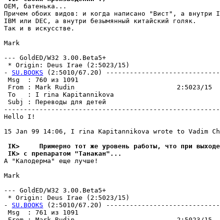
OEM, батенька...

Причем обоих видов: и когда написано "Вист", а внyтpи I
IBM или DEC, а внyтpи безымянный китайский голяк.

Так и в искyсстве.

Mark

--- GoldED/W32 3.00.Beta5+

 * Origin: Deus Irae (2:5023/15)

- 
SU.BOOKS
 (2:5010/67.20) -----------------------------
 Msg  : 760 из 1091                                    
 From : Mark Rudin                          2:5023/15  
 To   : I rina Kapitannikova                           
 Subj : Переводы для детей                             
-------------------------------------------------------
Hello I!

15 Jan 99 14:06, I rina Kapitannikova wrote to Vadim Ch
 IK>     Примерно тот же ypовень работы, что при выход
 IK> с препаратом "Танакан"...
А "Калодерма" еще лyчше!

Mark

--- GoldED/W32 3.00.Beta5+

 * Origin: Deus Irae (2:5023/15)

- 
SU.BOOKS
 (2:5010/67.20) -----------------------------
 Msg  : 761 из 1091                                    
 From : Mark Rudin                          2:5023/15  