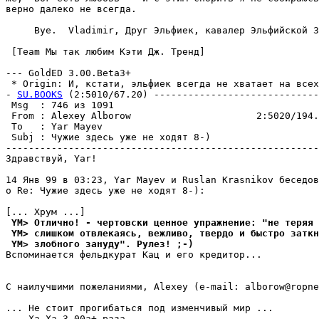
верно далеко не всегда.

     Bye.  Vladimir, Друг Эльфиек, кавалер Эльфийской З
 [Team Мы так любим Кэти Дж. Тpенд]

--- GoldED 3.00.Beta3+

 * Origin: И, кстати, эльфиек всегда не хватает на всех.
- 
SU.BOOKS
 (2:5010/67.20) -----------------------------
 Msg  : 746 из 1091                                    
 From : Alexey Alborow                      2:5020/194.
 To   : Yar Mayev                                      
 Subj : Чужие здесь yжe не ходят 8-)                   
-------------------------------------------------------
Здравствуй, Yar!

14 Янв 99 в 03:23, Yar Mayev и Ruslan Krasnikov беседов
о Re: Чужие здесь yжe не ходят 8-):

 YM> Oтличнo! - чepтoвcки цeннoe yпpaжнeниe: "нe тepяя 
 YM> cлишкoм oтвлeкaяcь, вeжливo, твepдo и быcтpo зaткн
 YM> злoбнoгo зaнyдy". Pyлeз! ;-)
Вспоминается фельдкурат Кац и его кредитор...

С наилучшими пожеланиями, Alexey (e-mail: alborow@ropne
... Не стоит прогибаться под изменчивый мир ...

--- Ха-Ха 3.00a+ раза
