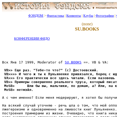
ФЭНДОМ
>
Фантастика
|
Конвенты
|
Клубы
|
Фотографии
|
(none)
SU.BOOKS
КОНФЕРЕНЦИИ ФИДО
Вcк Янв 17 1999, Moderator of 
SU.BOOKS
 ==. VB & VA:

 VB>> Еще раз. "Тебе-то что?" (c) Достоевский.
 VB>>>> И чего ж ты к Лукьяненке привязался, борец с ид
 VA>>> Его практически все здесь читали. Если назовешь 
 VB>> Примеры совершенно реального труса, который писат
 MoSB>      Шли бы вы, мальчики, по домам, а? Или, на к
 MoSB> нетмэйл.
А с чем именно? Если меня модерируют, я хотел бы получи
На всякий случай уточняю - речь шла о том, что мой оппо
лжегероизме и одновременно на лживости книг Лукьяненко.
построения примерами из жизни. Очевидно, что книга ника