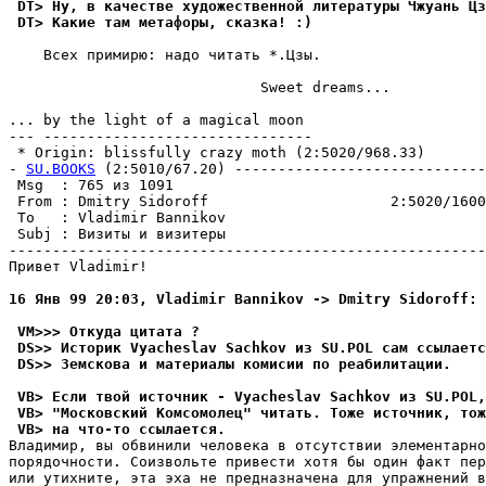
 DT> Ну, в качестве художественной литературы Чжуань Цз
 DT> Какие там метафоры, сказка! :)
    Всех пpимиpю: надо читать *.Цзы.

                             Sweet dreams...

... by the light of a magical moon

--- -------------------------------

 * Origin: blissfully crazy moth (2:5020/968.33)

- 
SU.BOOKS
 (2:5010/67.20) -----------------------------
 Msg  : 765 из 1091                                    
 From : Dmitry Sidoroff                     2:5020/1600
 To   : Vladimir Bannikov                              
 Subj : Визиты и визитеры                              
-------------------------------------------------------
Привет Vladimir!

16 Янв 99 20:03, Vladimir Bannikov -> Dmitry Sidoroff:
 VM>>> Откудa цитaтa ?
 DS>> Историк Vyacheslav Sachkov из SU.POL сам ссылаетс
 DS>> Земскова и материалы комисии по реабилитации.
 VB> Если твой источник - Vyacheslav Sachkov из SU.POL,
 VB> "Московский Комсомолец" читать. Тоже источник, то
 VB> на что-то ссылается.
Владимир, вы обвинили человека в отсутствии элементарно
порядочности. Соизвольте привести хотя бы один факт пер
или утихните, эта эха не предназначена для упражнений в