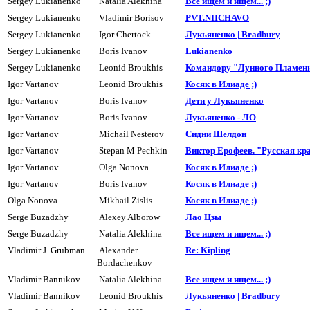
Sergey Lukianenko
Natalia Alekhina
Все ищем и ищем... ;)
Sergey Lukianenko
Vladimir Borisov
PVT.NIICHAVO
Sergey Lukianenko
Igor Chertock
Лукьяненко | Bradbury
Sergey Lukianenko
Boris Ivanov
Lukianenko
Sergey Lukianenko
Leonid Broukhis
Командоpу "Лунного Пламен
Igor Vartanov
Leonid Broukhis
Косяк в Илиаде ;)
Igor Vartanov
Boris Ivanov
Дети y Лyкьяненко
Igor Vartanov
Boris Ivanov
Лyкьяненко - ЛО
Igor Vartanov
Michail Nesterov
Сидни Шелдон
Igor Vartanov
Stepan M Pechkin
Виктор Ерофеев. "Русская кр
Igor Vartanov
Olga Nonova
Косяк в Илиаде ;)
Igor Vartanov
Boris Ivanov
Косяк в Илиаде ;)
Olga Nonova
Mikhail Zislis
Косяк в Илиаде ;)
Serge Buzadzhy
Alexey Alborow
Лао Цзы
Serge Buzadzhy
Natalia Alekhina
Все ищем и ищем... ;)
Vladimir J. Grubman
Alexander
Re: Kipling
Bordachenkov
Vladimir Bannikov
Natalia Alekhina
Все ищем и ищем... ;)
Vladimir Bannikov
Leonid Broukhis
Лукьяненко | Bradbury