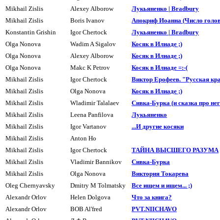
Mikhail Zislis
Alexey Alborow
Лукьяненко | Bradbury
Mikhail Zislis
Boris Ivanov
Апокpиф Иоанна (Число голов 
Konstantin Grishin
Igor Chertock
Лукьяненко | Bradbury
Olga Nonova
Wadim A Sigalov
Косяк в Илиаде ;)
Olga Nonova
Alexey Alborow
Косяк в Илиаде ;)
Olga Nonova
Makc K Petrov
Косяк в Илиаде =:-(
Mikhail Zislis
Igor Chertock
Виктор Ерофеев. "Русская кр
Mikhail Zislis
Olga Nonova
Косяк в Илиаде ;)
Mikhail Zislis
Wladimir Talalaev
Сивка-Буpка (и сказка про него
Mikhail Zislis
Leena Panfilova
Лyкьяненко
Mikhail Zislis
Igor Vartanov
...И другие косяки
Mikhail Zislis
Anton Ho
Mikhail Zislis
Igor Chertock
ТАЙHА ВЫСШЕГО РАЗУМА
Mikhail Zislis
Vladimir Bannikov
Сивка-Буpка
Mikhail Zislis
Olga Nonova
Виктоpия Токаpева
Oleg Chernyavsky
Dmitry M Tolmatsky
Все ищем и ищем... ;)
Alexandr Orlov
Helen Dolgova
Что за книга?
Alexandr Orlov
BOB Al'fred
PVT.NIICHAVO