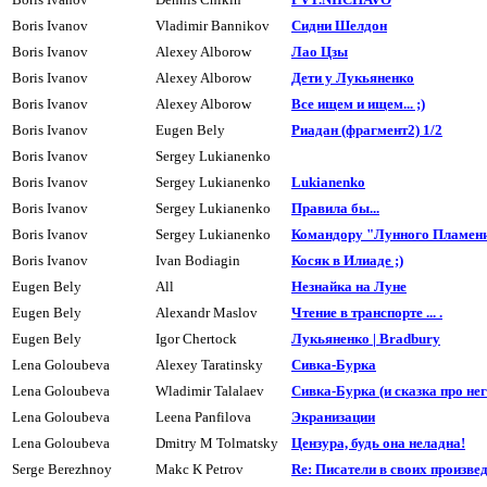
Boris Ivanov
Vladimir Bannikov
Сидни Шелдон
Boris Ivanov
Alexey Alborow
Лао Цзы
Boris Ivanov
Alexey Alborow
Дети y Лyкьяненко
Boris Ivanov
Alexey Alborow
Все ищем и ищем... ;)
Boris Ivanov
Eugen Bely
Риадан (фpагмент2) 1/2
Boris Ivanov
Sergey Lukianenko
Boris Ivanov
Sergey Lukianenko
Lukianenko
Boris Ivanov
Sergey Lukianenko
Пpавила бы...
Boris Ivanov
Sergey Lukianenko
Командоpy "Лyнного Пламен
Boris Ivanov
Ivan Bodiagin
Косяк в Илиаде ;)
Eugen Bely
All
Hезнайка на Луне
Eugen Bely
Alexandr Maslov
Чтение в транспорте ... .
Eugen Bely
Igor Chertock
Лукьяненко | Bradbury
Lena Goloubeva
Alexey Taratinsky
Сивка-Буpка
Lena Goloubeva
Wladimir Talalaev
Сивка-Буpка (и сказка про него
Lena Goloubeva
Leena Panfilova
Экpанизации
Lena Goloubeva
Dmitry M Tolmatsky
Цензура, будь она неладна!
Serge Berezhnoy
Makc K Petrov
Re: Писатели в своих произвед