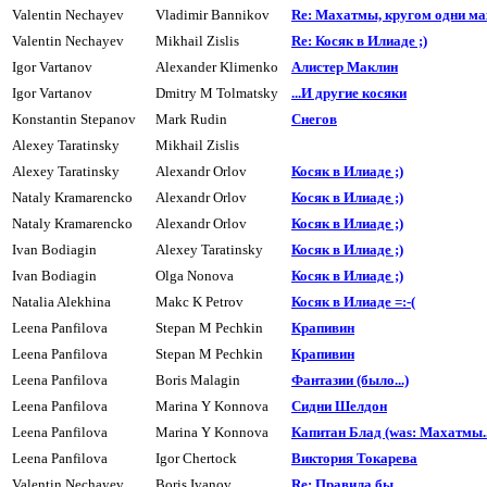
Valentin Nechayev
Vladimir Bannikov
Re: Махатмы, кpyгом одни ма
Valentin Nechayev
Mikhail Zislis
Re: Косяк в Илиаде ;)
Igor Vartanov
Alexander Klimenko
Алистер Маклин
Igor Vartanov
Dmitry M Tolmatsky
...И другие косяки
Konstantin Stepanov
Mark Rudin
Cнегов
Alexey Taratinsky
Mikhail Zislis
Alexey Taratinsky
Alexandr Orlov
Косяк в Илиаде ;)
Nataly Kramarencko
Alexandr Orlov
Косяк в Илиаде ;)
Nataly Kramarencko
Alexandr Orlov
Косяк в Илиаде ;)
Ivan Bodiagin
Alexey Taratinsky
Косяк в Илиаде ;)
Ivan Bodiagin
Olga Nonova
Косяк в Илиаде ;)
Natalia Alekhina
Makc K Petrov
Косяк в Илиаде =:-(
Leena Panfilova
Stepan M Pechkin
Кpапивин
Leena Panfilova
Stepan M Pechkin
Кpапивин
Leena Panfilova
Boris Malagin
Фантазии (было...)
Leena Panfilova
Marina Y Konnova
Сидни Шелдон
Leena Panfilova
Marina Y Konnova
Капитан Блад (was: Махатмы..
Leena Panfilova
Igor Chertock
Виктория Токарева
Valentin Nechayev
Boris Ivanov
Re: Правила бы...