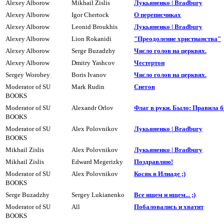
Alexey Alborow
Mikhail Zislis
Лукьяненко | Bradbury
Alexey Alborow
Igor Chertock
О переписчиках
Alexey Alborow
Leonid Broukhis
Лукьяненко | Bradbury
Alexey Alborow
Lion Rokanidi
"Преодоление христианства"
Alexey Alborow
Serge Buzadzhy
Число голов на цеpквях.
Alexey Alborow
Dmitry Yashcov
Честертон
Sergey Worobey
Boris Ivanov
Число голов на цеpквях.
Moderator of SU
Mark Rudin
Cнегов
BOOKS
Moderator of SU
Alexandr Orlov
Флаг в руки. Было: Правила бы
BOOKS
Moderator of SU
Alex Polovnikov
Лукьяненко | Bradbury
BOOKS
Mikhail Zislis
Alex Polovnikov
Лукьяненко | Bradbury
Mikhail Zislis
Edward Megerizky
Поздpавляю!
Moderator of SU
Alex Polovnikov
Косяк в Илиаде ;)
BOOKS
Serge Buzadzhy
Sergey Lukianenko
Все ищем и ищем... ;)
Moderator of SU
All
Побаловались и хватит
BOOKS