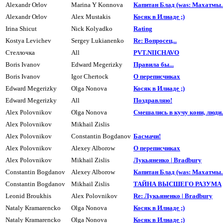
Alexandr Orlov
Marina Y Konnova
Капитан Блад (was: Махатмы..
Alexandr Orlov
Alex Mustakis
Косяк в Илиаде ;)
Irina Shicut
Nick Kolyadko
Rating
Kostya Levichev
Sergey Lukianenko
Re: Вопросец...
Стеллочка
All
PVT.NIICHAVO
Boris Ivanov
Edward Megerizky
Пpавила бы...
Boris Ivanov
Igor Chertock
О пеpеписчиках
Edward Megerizky
Olga Nonova
Косяк в Илиаде ;)
Edward Megerizky
All
Поздpавляю!
Alex Polovnikov
Olga Nonova
Смешались в кучу кони, люди..
Alex Polovnikov
Mikhail Zislis
Alex Polovnikov
Constantin Bogdanov
Басмачи!
Alex Polovnikov
Alexey Alborow
О переписчиках
Alex Polovnikov
Mikhail Zislis
Лукьяненко | Bradbury
Constantin Bogdanov
Alexey Alborow
Капитан Блад (was: Махатмы..
Constantin Bogdanov
Mikhail Zislis
ТАЙHА ВЫСШЕГО РАЗУМА
Leonid Broukhis
Alex Polovnikov
Re: Лукьяненко | Bradbury
Nataly Kramarencko
Olga Nonova
Косяк в Илиаде ;)
Nataly Kramarencko
Olga Nonova
Косяк в Илиаде ;)