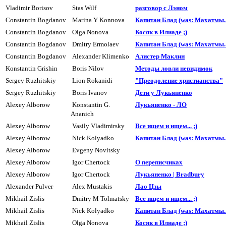
Vladimir Borisov
Stas Wilf
разговор с Лэном
Constantin Bogdanov
Marina Y Konnova
Капитан Блад (was: Махатмы..
Constantin Bogdanov
Olga Nonova
Косяк в Илиаде ;)
Constantin Bogdanov
Dmitry Ermolaev
Капитан Блад (was: Махатмы..
Constantin Bogdanov
Alexander Klimenko
Алистер Маклин
Konstantin Grishin
Boris Nilov
Методы ловли невидимок
Sergey Ruzhitskiy
Lion Rokanidi
"Преодоление христианства"
Sergey Ruzhitskiy
Boris Ivanov
Дети y Лyкьяненко
Alexey Alborow
Konstantin G.
Лyкьяненко - ЛО
Ananich
Alexey Alborow
Vasily Vladimirsky
Все ищем и ищем... ;)
Alexey Alborow
Nick Kolyadko
Капитан Блад (was: Махатмы..
Alexey Alborow
Evgeny Novitsky
Alexey Alborow
Igor Chertock
О переписчиках
Alexey Alborow
Igor Chertock
Лукьяненко | Bradbury
Alexander Pulver
Alex Mustakis
Лао Цзы
Mikhail Zislis
Dmitry M Tolmatsky
Все ищем и ищем... ;)
Mikhail Zislis
Nick Kolyadko
Капитан Блад (was: Махатмы..
Mikhail Zislis
Olga Nonova
Косяк в Илиаде ;)