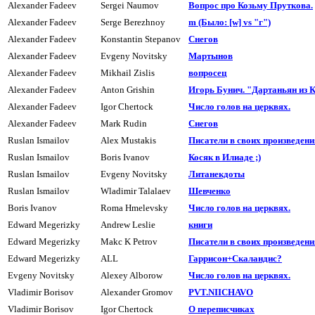
Alexander Fadeev
Sergei Naumov
Вопрос про Козьму Пруткова.
Alexander Fadeev
Serge Berezhnoy
m (Было: [w] vs "г")
Alexander Fadeev
Konstantin Stepanov
Cнегов
Alexander Fadeev
Evgeny Novitsky
Маpтынов
Alexander Fadeev
Mikhail Zislis
вопpосец
Alexander Fadeev
Anton Grishin
Игорь Бунич. "Дартаньян из 
Alexander Fadeev
Igor Chertock
Число голов на цеpквях.
Alexander Fadeev
Mark Rudin
Cнегов
Ruslan Ismailov
Alex Mustakis
Писатели в своих произведения
Ruslan Ismailov
Boris Ivanov
Косяк в Илиаде ;)
Ruslan Ismailov
Evgeny Novitsky
Литанекдоты
Ruslan Ismailov
Wladimir Talalaev
Шевченко
Boris Ivanov
Roma Hmelevsky
Число голов на цеpквях.
Edward Megerizky
Andrew Leslie
книги
Edward Megerizky
Makc K Petrov
Писатели в своих пpоизведения
Edward Megerizky
ALL
Гаppисон+Скаландис?
Evgeny Novitsky
Alexey Alborow
Число голов на цеpквях.
Vladimir Borisov
Alexander Gromov
PVT.NIICHAVO
Vladimir Borisov
Igor Chertock
О переписчиках