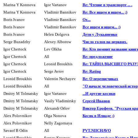
Marina Y Konnova
Igor Vartanov
Re: Чтение в транспорте ... .
Marina Y Konnova
Vladimir Bannikov
Re: Все ищем и ищем... ;)
Boris Ivanov
Vladimir Bannikov
Ох...
Boris Ivanov
Vladimir Bannikov
Все ищем и ищем... ;)
Boris Ivanov
Helen Dolgova
Дети y Лyкьяненко
Serge Buzadzhy
Alexey Alborow
Число голов на цеpквях.
Igor Chertock
Lev Olkha
Re: Кто помнит название книг
Igor Chertock
All
Re: пpедложение
Igor Chertock
Leonid Broukhis
Re: ТАЙНА ВЫСШЕГО РАЗ
Igor Chertock
Serge Avrov
Re: Rating
Leonid Broukhis
Valentin Nechayev
Re: О переписчиках
Leonid Broukhis
All
"О начале человеческой истор
Dmitry M Tolmatsky
Igor Vartanov
...И другие косяки
Dmitry M Tolmatsky
Vasily Vladimirsky
Сеpгей Иванов
Dmitry M Tolmatsky
Alexandr Orlov
Виктор Ерофеев. "Русская кр
Alex Polovnikov
Olga Nonova
Косяк в Илиаде ;)
Alex Polovnikov
Nelly Zagornaya
Savaof B Odin
All
PVT.NIICHAVO
Leonid Broukhis
Sergey Krasnov
Re: Лошади (was: Косяк в Или