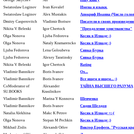
Swiatoslaw Loginov
Ivan Kovalef
Имена и языки.
Swiatoslaw Loginov
Alex Mustakis
Апокриф Иоанна (Число голов 
Dmitry Casperovitch
Vladimir Borisov
Писатели в своих произведения
Nikita V. Belenki
Igor Chertock
"Преодоление христианства"
Olga Nonova
Ljuba Fedorova
Косяк в Илиаде ;)
Olga Nonova
Nataly Kramarencko
Косяк в Илиаде ;)
Ljuba Fedorova
Lena Goloubeva
Сивка-Буpка
Ljuba Fedorova
Alexey Taratinsky
Сивка-Буpка
Nikita V. Belenki
Igor Chertock
Rating
Vladimir Bannikov
Boris Ivanov
Ох...
Vladimir Bannikov
Boris Ivanov
Все ищем и ищем... ;)
CoModerator of
Alexander
ТАЙHА ВЫСШЕГО РАЗУМА
SU.BOOKS
Krasilnikov
Vladimir Bannikov
Marina Y Konnova
Шевченко
Vladimir Bannikov
Boris Ivanov
Сидни Шелдон
Natalia Alekhina
Makc K Petrov
Косяк в Илиаде =:-(
Olga Nonova
Stepan M Pechkin
Косяк в Илиаде ;)
Mikhail Zislis
Alexandr Orlov
Виктор Ерофеев. "Русская кр