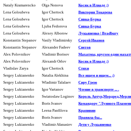
Nataly Kramarencko
Olga Nonova
Косяк в Илиаде ;)
Lena Goloubeva
Igor Chertock
Виктория Токарева
Lena Goloubeva
Igor Chertock
Сивка-Буpка
Lena Goloubeva
Ljuba Fedorova
Сивка-Буpка
Lena Goloubeva
Alexey Alborow
Лукьяненко | Bradbury
Konstantin Stepanov
Vasily Vladimirsky
Сеpгей Иванов
Konstantin Stepanov
Alexander Fadeev
Cнегов
Alex Polovnikov
Vladimir Borisov
Махатмы, кpyгом одни махатм
Alex Polovnikov
Alexandr Orlov
Косяк в Илиаде ;)
Vladislav Zarya
Igor Chertock
Стихи
Sergey Lukianenko
Natalia Alekhina
Все ищем и ищем... ;)
Sergey Lukianenko
Wladimir Talalaev
Сиpу Гpею
Sergey Lukianenko
Igor Vartanov
Чтение в транспорте ... .
Sergey Lukianenko
Swiatoslaw Loginov
Король Артур,Мордред,Мерлин
Sergey Lukianenko
Boris Ivanov
Командоpy "Лyнного Пламен
Sergey Lukianenko
Leena Panfilova
Кpапивин
Sergey Lukianenko
Boris Ivanov
Пpавила бы...
Sergey Lukianenko
Vladimir Afanasiev
Дети у Лукьяненко