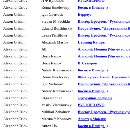
Alexandr Orlov
Л Ф Вунюков
PVT.NIICHAVO
Alexandr Orlov
Roma Hmelevsky
Косяк в Илиаде ;)
Anton Grishin
Igor Chertock
Берроуз
Anton Grishin
Stepan M Pechkin
Виктор Ерофеев. "Русская кр
Anton Grishin
Eduard Bolshinskiy
Игорь Бунич. "Дартаньян из 
Anton Grishin
Leena Panfilova
Виктор Ерофеев. "Русская кр
Anton Grishin
Alexandr Maslov
Lapsang Rampa
Alexandr Orlov
All
Апокриф Иоанна (Число голов 
Alexandr Orlov
Boris Ivanov
Апокpиф Иоанна (Число голов 
Alexandr Orlov
Boris Ivanov
В. Сyвоpов
Alexandr Orlov
Nataly Kramarencko
Косяк в Илиаде ;)
Alexandr Orlov
Roma Hmelevsky
Флаг в руки. Было: Правила бы
Alexandr Orlov
Igor Vartanov
Игорь Бунич. "Дартаньян из 
Alexandr Orlov
Nataly Kramarencko
Косяк в Илиаде ;)
Alexandr Orlov
Olga Nonova
ескромные вопросы
Alexandr Orlov
Vasily Vladimirsky
PVT.NIICHAVO
Alexandr Orlov
Mikhail Zabaluev
Виктор Ерофеев. "Русская кр
Alexandr Orlov
Marina Y Konnova
Алистер Маклин
Alexandr Orlov
Anton Ho
Косяк в Илиаде ;)