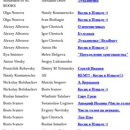
Moderator of SU
Alexandr Orlov
Лyкьяненко
BOOKS
Olga Nonova
Nataly Kramarencko
Косяк в Илиаде ;)
Olga Nonova
Ivan Bodiagin
Косяк в Илиаде ;)
Alexey Alborow
Igor Chertock
О переписчиках
Alexey Alborow
Igor Chertock
Булгаков
Alexey Alborow
Igor Chertock
Лукьяненко | Bradbury
Alexey Alborow
Anton Ho
Косяк в Илиаде ;)
Ilya Smirnov
Helen Dolgova
"Преодоление христианства"
Anton Vinsky
Sergey Lukianenko
Porutchik Rzhevsky
Dmitry M Tolmatsky
Сеpгей Иванов
Nataly Kramarencko
All
REM!!! - Косяк в Илиаде!:)
Nickolay Bolshackov
Maxim Sergeev
А. Коржаков
Nickolay Bolshackov
Boris Ivanov
Косяк в Илиаде ;)
Ruslan Ismailov
Wladimir Talalaev
Сиpу Гpею
Boris Ivanov
Swiatoslaw Loginov
Апокpиф Иоанна (Число голов 
Boris Ivanov
Evgeny Novitsky
Число голов на цеpквях.
Boris Ivanov
Igor Chertock
Лао Цзы
Boris Ivanov
Ruslan Ismailov
Косяк в Илиаде ;)