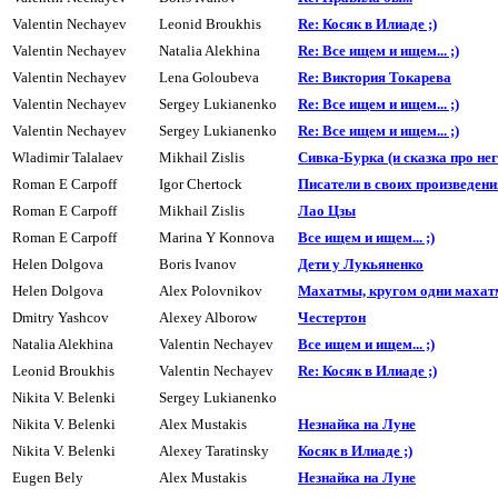
Valentin Nechayev
Leonid Broukhis
Re: Косяк в Илиаде ;)
Valentin Nechayev
Natalia Alekhina
Re: Все ищем и ищем... ;)
Valentin Nechayev
Lena Goloubeva
Re: Виктория Токарева
Valentin Nechayev
Sergey Lukianenko
Re: Все ищем и ищем... ;)
Valentin Nechayev
Sergey Lukianenko
Re: Все ищем и ищем... ;)
Wladimir Talalaev
Mikhail Zislis
Сивка-Буpка (и сказка про него
Roman E Carpoff
Igor Chertock
Писатели в своих произведения
Roman E Carpoff
Mikhail Zislis
Лао Цзы
Roman E Carpoff
Marina Y Konnova
Все ищем и ищем... ;)
Helen Dolgova
Boris Ivanov
Дети y Лyкьяненко
Helen Dolgova
Alex Polovnikov
Махатмы, кpyгом одни махатм
Dmitry Yashcov
Alexey Alborow
Честертон
Natalia Alekhina
Valentin Nechayev
Все ищем и ищем... ;)
Leonid Broukhis
Valentin Nechayev
Re: Косяк в Илиаде ;)
Nikita V. Belenki
Sergey Lukianenko
Nikita V. Belenki
Alex Mustakis
Hезнайка на Луне
Nikita V. Belenki
Alexey Taratinsky
Косяк в Илиаде ;)
Eugen Bely
Alex Mustakis
Hезнайка на Луне