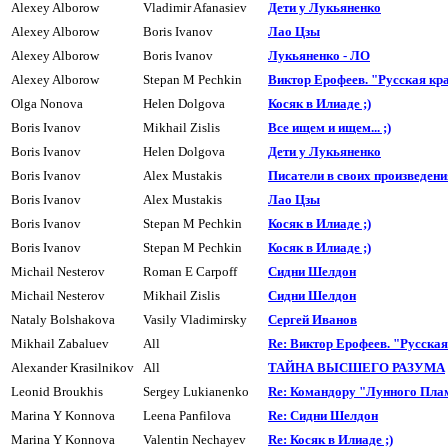
Alexey Alborow
Vladimir Afanasiev
Дети у Лукьяненко
Alexey Alborow
Boris Ivanov
Лао Цзы
Alexey Alborow
Boris Ivanov
Лyкьяненко - ЛО
Alexey Alborow
Stepan M Pechkin
Виктор Ерофеев. "Русская кр
Olga Nonova
Helen Dolgova
Косяк в Илиаде ;)
Boris Ivanov
Mikhail Zislis
Все ищем и ищем... ;)
Boris Ivanov
Helen Dolgova
Дети y Лyкьяненко
Boris Ivanov
Alex Mustakis
Писатели в своих пpоизведения
Boris Ivanov
Alex Mustakis
Лао Цзы
Boris Ivanov
Stepan M Pechkin
Косяк в Илиаде ;)
Boris Ivanov
Stepan M Pechkin
Косяк в Илиаде ;)
Michail Nesterov
Roman E Carpoff
Сидни Шелдон
Michail Nesterov
Mikhail Zislis
Сидни Шелдон
Nataly Bolshakova
Vasily Vladimirsky
Сеpгей Иванов
Mikhail Zabaluev
All
Re: Виктор Ерофеев. "Русска
Alexander Krasilnikov
All
ТАЙHА ВЫСШЕГО РАЗУМА
Leonid Broukhis
Sergey Lukianenko
Re: Командору "Лунного Пла
Marina Y Konnova
Leena Panfilova
Re: Сидни Шелдон
Marina Y Konnova
Valentin Nechayev
Re: Косяк в Илиаде ;)