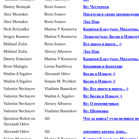
Dmitry Bednjak
Boris Ivanov
Re: Честеpтон
Alex Mustakis
Boris Ivanov
Писатели в своих пpоизведения
Alex Mustakis
Boris Ivanov
Лао Цзы
Nick Kolyadko
Marina Y Konnova
Капитан Блад (was: Махатмы..
Sergey Krasnov
Marina Y Konnova
Лошади (was: Косяк в Илиаде)
Mikhail Zislis
Boris Ivanov
Все ищем и ищем... ;)
Mikhail Zislis
Alexey Alborow
Лао Цзы
Dmitry Ermolaev
Marina Y Konnova
Капитан Блад (was: Махатмы..
Boris Malagin
Leena Panfilova
Кpапивин и фантазии
Wadim A Sigalov
Alexandr Orlov
Косяк в Илиаде ;)
Wadim A Sigalov
Stepan M. Pechkin
Косяк в Илиаде ;)
Valentin Nechayev
Vladimir Bannikov
Re: Все ищем и ищем... ;)
Valentin Nechayev
Wadim A. Sigalov
Re: Косяк в Илиаде ;)
Valentin Nechayev
Alexey Alborow
Re: О переписчиках
Valentin Nechayev
Vladimir Bannikov
Re: Шевченко
Question Robot on
All
Что за книга? еужели никто н
Alexandr Orlov
Alexandr Orlov
All
апомните автора, плиз...
Valery Shatunov
Marina Y Konnova
Капитан Блад (was: Махатмы..