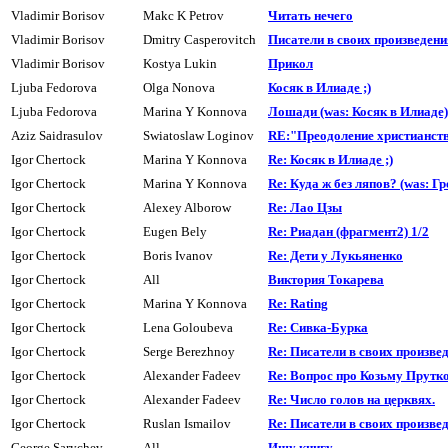
Vladimir Borisov
Makc K Petrov
Читать нечего
Vladimir Borisov
Dmitry Casperovitch
Писатели в своих произведения
Vladimir Borisov
Kostya Lukin
Прикол
Ljuba Fedorova
Olga Nonova
Косяк в Илиаде ;)
Ljuba Fedorova
Marina Y Konnova
Лошади (was: Косяк в Илиаде)
Aziz Saidrasulov
Swiatoslaw Loginov
RE:"Преодоление христианст
Igor Chertock
Marina Y Konnova
Re: Косяк в Илиаде ;)
Igor Chertock
Marina Y Konnova
Re: Куда ж без ляпов? (was: Гр
Igor Chertock
Alexey Alborow
Re: Лао Цзы
Igor Chertock
Eugen Bely
Re: Риадан (фpагмент2) 1/2
Igor Chertock
Boris Ivanov
Re: Дети y Лyкьяненко
Igor Chertock
All
Виктория Токарева
Igor Chertock
Marina Y Konnova
Re: Rating
Igor Chertock
Lena Goloubeva
Re: Сивка-Буpка
Igor Chertock
Serge Berezhnoy
Re: Писатели в своих произвед
Igor Chertock
Alexander Fadeev
Re: Вопрос про Козьму Прутко
Igor Chertock
Alexander Fadeev
Re: Число голов на цеpквях.
Igor Chertock
Ruslan Ismailov
Re: Писатели в своих произвед
George Sarychev
All
Ищу книгу