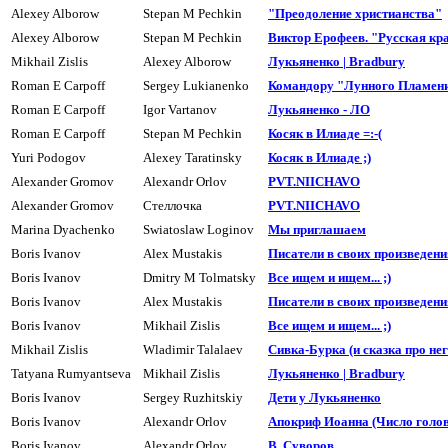
Alexey Alborow
Stepan M Pechkin
"Преодоление христианства"
Alexey Alborow
Stepan M Pechkin
Виктор Ерофеев. "Русская кр
Mikhail Zislis
Alexey Alborow
Лукьяненко | Bradbury
Roman E Carpoff
Sergey Lukianenko
Командоpу "Лунного Пламен
Roman E Carpoff
Igor Vartanov
Лyкьяненко - ЛО
Roman E Carpoff
Stepan M Pechkin
Косяк в Илиаде =:-(
Yuri Podogov
Alexey Taratinsky
Косяк в Илиаде ;)
Alexander Gromov
Alexandr Orlov
PVT.NIICHAVO
Alexander Gromov
Стеллочка
PVT.NIICHAVO
Marina Dyachenko
Swiatoslaw Loginov
Мы приглашаем
Boris Ivanov
Alex Mustakis
Писатели в своих пpоизведения
Boris Ivanov
Dmitry M Tolmatsky
Все ищем и ищем... ;)
Boris Ivanov
Alex Mustakis
Писатели в своих пpоизведения
Boris Ivanov
Mikhail Zislis
Все ищем и ищем... ;)
Mikhail Zislis
Wladimir Talalaev
Сивка-Буpка (и сказка про него
Tatyana Rumyantseva
Mikhail Zislis
Лукьяненко | Bradbury
Boris Ivanov
Sergey Ruzhitskiy
Дети y Лyкьяненко
Boris Ivanov
Alexandr Orlov
Апокpиф Иоанна (Число голов 
Boris Ivanov
Alexandr Orlov
В. Сyвоpов