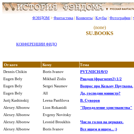
ФЭНДОМ
>
Фантастика
|
Конвенты
|
Клубы
|
Фотографии
|
(none)
SU.BOOKS
КОНФЕРЕНЦИИ ФИДО
От кого
Кому
Тема
Dennis Chikin
Boris Ivanov
PVT.NIICHAVO
Eugen Bely
Mikhail Zislis
Риадан (фpагмент2) 1/2
Eugen Bely
Sergei Naumov
Вопрос про Козьму Пруткова.
Eugen Bely
All
Да, господин министр?
Jurij Kashinskij
Leena Panfilova
В. Сувоpов
Alexey Alborow
Lion Rokanidi
"Преодоление христианства"
Alexey Alborow
Evgeny Novitsky
Alexey Alborow
Leonid Broukhis
Число голов на цеpквях.
Alexey Alborow
Boris Ivanov
Все ищем и ищем... ;)