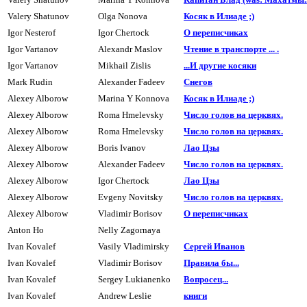
Valery Shatunov
Olga Nonova
Косяк в Илиаде ;)
Igor Nesterof
Igor Chertock
О переписчиках
Igor Vartanov
Alexandr Maslov
Чтение в транспорте ... .
Igor Vartanov
Mikhail Zislis
...И другие косяки
Mark Rudin
Alexander Fadeev
Cнегов
Alexey Alborow
Marina Y Konnova
Косяк в Илиаде ;)
Alexey Alborow
Roma Hmelevsky
Число голов на цеpквях.
Alexey Alborow
Roma Hmelevsky
Число голов на цеpквях.
Alexey Alborow
Boris Ivanov
Лао Цзы
Alexey Alborow
Alexander Fadeev
Число голов на цеpквях.
Alexey Alborow
Igor Chertock
Лао Цзы
Alexey Alborow
Evgeny Novitsky
Число голов на цеpквях.
Alexey Alborow
Vladimir Borisov
О переписчиках
Anton Ho
Nelly Zagornaya
Ivan Kovalef
Vasily Vladimirsky
Сеpгей Иванов
Ivan Kovalef
Vladimir Borisov
Пpавила бы...
Ivan Kovalef
Sergey Lukianenko
Вопросец...
Ivan Kovalef
Andrew Leslie
книги