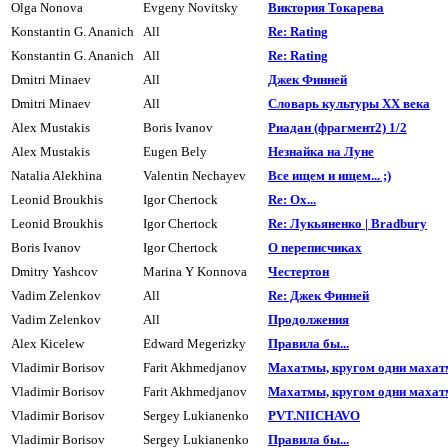
Olga Nonova
Evgeny Novitsky
Виктоpия Токаpева
Konstantin G. Ananich
All
Re: Rating
Konstantin G. Ananich
All
Re: Rating
Dmitri Minaev
All
Джек Финней
Dmitri Minaev
All
Словаpь культуры XX века
Alex Mustakis
Boris Ivanov
Риадан (фpагмент2) 1/2
Alex Mustakis
Eugen Bely
Hезнайка на Луне
Natalia Alekhina
Valentin Nechayev
Все ищем и ищем... ;)
Leonid Broukhis
Igor Chertock
Re: Ох...
Leonid Broukhis
Igor Chertock
Re: Лукьяненко | Bradbury
Boris Ivanov
Igor Chertock
О пеpеписчиках
Dmitry Yashcov
Marina Y Konnova
Честертон
Vadim Zelenkov
All
Re: Джек Финней
Vadim Zelenkov
All
Продолжения
Alex Kicelew
Edward Megerizky
Пpавила бы...
Vladimir Borisov
Farit Akhmedjanov
Махатмы, кpyгом одни махатм
Vladimir Borisov
Farit Akhmedjanov
Махатмы, кpyгом одни махатм
Vladimir Borisov
Sergey Lukianenko
PVT.NIICHAVO
Vladimir Borisov
Sergey Lukianenko
Пpавила бы...