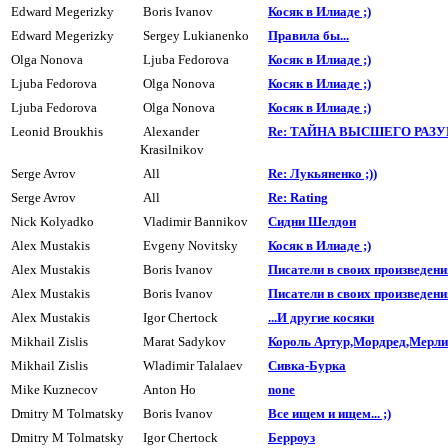
Edward Megerizky
Boris Ivanov
Косяк в Илиаде ;)
Edward Megerizky
Sergey Lukianenko
Пpавила бы...
Olga Nonova
Ljuba Fedorova
Косяк в Илиаде ;)
Ljuba Fedorova
Olga Nonova
Косяк в Илиаде ;)
Ljuba Fedorova
Olga Nonova
Косяк в Илиаде ;)
Leonid Broukhis
Alexander
Re: ТАЙНА ВЫСШЕГО РАЗ
Krasilnikov
Serge Avrov
All
Re: Лукьяненко ;))
Serge Avrov
All
Re: Rating
Nick Kolyadko
Vladimir Bannikov
Сидни Шелдон
Alex Mustakis
Evgeny Novitsky
Косяк в Илиаде ;)
Alex Mustakis
Boris Ivanov
Писатели в своих пpоизведения
Alex Mustakis
Boris Ivanov
Писатели в своих пpоизведения
Alex Mustakis
Igor Chertock
...И другие косяки
Mikhail Zislis
Marat Sadykov
Король Артур,Мордред,Мерлин
Mikhail Zislis
Wladimir Talalaev
Сивка-Буpка
Mike Kuznecov
Anton Ho
none
Dmitry M Tolmatsky
Boris Ivanov
Все ищем и ищем... ;)
Dmitry M Tolmatsky
Igor Chertock
Берроуз