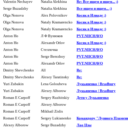
Valentin Nechayev
Natalia Alekhina
Re: Все ищем и ищем... ;)
Serge Buzadzhy
Natalia Alekhina
Все ищем и ищем... ;)
Olga Nonova
Alex Polovnikov
Косяк в Илиаде ;)
Olga Nonova
Nataly Kramarencko
Косяк в Илиаде ;)
Olga Nonova
Nataly Kramarencko
Косяк в Илиаде ;)
Anton Ho
Л Ф Вунюков
PVT.NIICHAVO
Anton Ho
Alexandr Orlov
Косяк в Илиаде ;)
Anton Ho
Стеллочка
PVT.NIICHAVO
Anton Ho
Serge Berezhoy
PVT.NIICHAVO
Anton Ho
Alexandr Orlov
PVT.NIICHAVO
Dmitry Shevchenko
All
Re:
Dmitry Shevchenko
Alexey Taratinsky
Re:
Yuri Zubakin
Lena Goloubeva
Лукьяненко | Bradbury
Yuri Zubakin
Alexey Alborow
Лукьяненко | Bradbury
Roman E Carpoff
Sergey Ruzhitskiy
Дети y Лyкьяненко
Roman E Carpoff
Alexey Alborow
Roman E Carpoff
Mikhail Zislis
Roman E Carpoff
Sergey Lukianenko
Командоpy "Лyнного Пламен
Alexey Alborow
Serge Buzadzhy
Лао Цзы