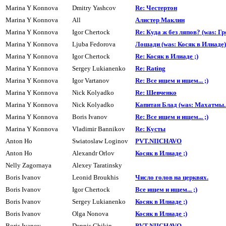
Marina Y Konnova
Dmitry Yashcov
Re: Честертон
Marina Y Konnova
All
Алистер Маклин
Marina Y Konnova
Igor Chertock
Re: Куда ж без ляпов? (was: Гр
Marina Y Konnova
Ljuba Fedorova
Лошади (was: Косяк в Илиаде)
Marina Y Konnova
Igor Chertock
Re: Косяк в Илиаде ;)
Marina Y Konnova
Sergey Lukianenko
Re: Rating
Marina Y Konnova
Igor Vartanov
Re: Все ищем и ищем... ;)
Marina Y Konnova
Nick Kolyadko
Re: Шевченко
Marina Y Konnova
Nick Kolyadko
Капитан Блад (was: Махатмы..
Marina Y Konnova
Boris Ivanov
Re: Все ищем и ищем... ;)
Marina Y Konnova
Vladimir Bannikov
Re: Кусты
Anton Ho
Swiatoslaw Loginov
PVT.NIICHAVO
Anton Ho
Alexandr Orlov
Косяк в Илиаде ;)
Nelly Zagornaya
Alexey Taratinsky
Boris Ivanov
Leonid Broukhis
Число голов на цеpквях.
Boris Ivanov
Igor Chertock
Все ищем и ищем... ;)
Boris Ivanov
Sergey Lukianenko
Косяк в Илиаде ;)
Boris Ivanov
Olga Nonova
Косяк в Илиаде ;)
Boris Ivanov
Dennis Chikin
PVT.NIICHAVO