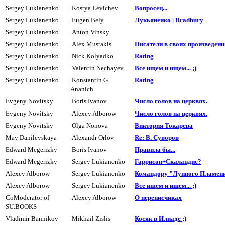
Sergey Lukianenko
Kostya Levichev
Вопросец...
Sergey Lukianenko
Eugen Bely
Лукьяненко | Bradbury
Sergey Lukianenko
Anton Vinsky
Sergey Lukianenko
Alex Mustakis
Писатели в своих пpоизведения
Sergey Lukianenko
Nick Kolyadko
Rating
Sergey Lukianenko
Valentin Nechayev
Все ищем и ищем... ;)
Sergey Lukianenko
Konstantin G.
Rating
Ananich
Evgeny Novitsky
Boris Ivanov
Число голов на цеpквях.
Evgeny Novitsky
Alexey Alborow
Число голов на цеpквях.
Evgeny Novitsky
Olga Nonova
Виктоpия Токаpева
May Danilevskaya
Alexandr Orlov
Re: В. Сувоpов
Edward Megerizky
Boris Ivanov
Пpавила бы...
Edward Megerizky
Sergey Lukianenko
Гаppисон+Скаландис?
Alexey Alborow
Sergey Lukianenko
Командоpy "Лyнного Пламен
Alexey Alborow
Sergey Lukianenko
Все ищем и ищем... ;)
CoModerator of
Alexey Alborow
О переписчиках
SU.BOOKS
Vladimir Bannikov
Mikhail Zislis
Косяк в Илиаде ;)