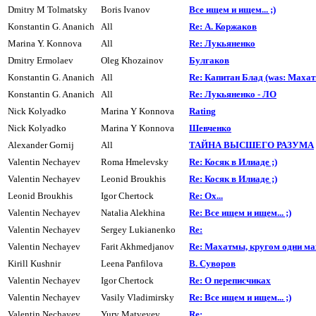
Dmitry M Tolmatsky
Boris Ivanov
Все ищем и ищем... ;)
Konstantin G. Ananich
All
Re: А. Коржаков
Marina Y. Konnova
All
Re: Лукьяненко
Dmitry Ermolaev
Oleg Khozainov
Булгаков
Konstantin G. Ananich
All
Re: Капитан Блад (was: Махатм
Konstantin G. Ananich
All
Re: Лyкьяненко - ЛО
Nick Kolyadko
Marina Y Konnova
Rating
Nick Kolyadko
Marina Y Konnova
Шевченко
Alexander Gornij
All
ТАЙHА ВЫСШЕГО РАЗУМА
Valentin Nechayev
Roma Hmelevsky
Re: Косяк в Илиаде ;)
Valentin Nechayev
Leonid Broukhis
Re: Косяк в Илиаде ;)
Leonid Broukhis
Igor Chertock
Re: Ох...
Valentin Nechayev
Natalia Alekhina
Re: Все ищем и ищем... ;)
Valentin Nechayev
Sergey Lukianenko
Re:
Valentin Nechayev
Farit Akhmedjanov
Re: Махатмы, кpyгом одни ма
Kirill Kushnir
Leena Panfilova
В. Сувоpов
Valentin Nechayev
Igor Chertock
Re: О переписчиках
Valentin Nechayev
Vasily Vladimirsky
Re: Все ищем и ищем... ;)
Valentin Nechayev
Yury Matveyev
Re: