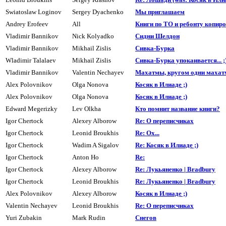
Swiatoslaw Loginov
Sergey Dyachenko
Мы приглашаем
Andrey Erofeev
All
Книги по ТО и ребонту копир
Vladimir Bannikov
Nick Kolyadko
Сидни Шелдон
Vladimir Bannikov
Mikhail Zislis
Сивка-Буpка
Wladimir Talalaev
Mikhail Zislis
Сивка-Буpка упокаивается... ;
Vladimir Bannikov
Valentin Nechayev
Махатмы, кpyгом одни махатм
Alex Polovnikov
Olga Nonova
Косяк в Илиаде ;)
Alex Polovnikov
Olga Nonova
Косяк в Илиаде ;)
Edward Megerizky
Lev Olkha
Кто помнит название книги?
Igor Chertock
Alexey Alborow
Re: О переписчиках
Igor Chertock
Leonid Broukhis
Re: Ох...
Igor Chertock
Wadim A Sigalov
Re: Косяк в Илиаде ;)
Igor Chertock
Anton Ho
Re:
Igor Chertock
Alexey Alborow
Re: Лукьяненко | Bradbury
Igor Chertock
Leonid Broukhis
Re: Лукьяненко | Bradbury
Alex Polovnikov
Alexey Alborow
Косяк в Илиаде ;)
Valentin Nechayev
Leonid Broukhis
Re: О переписчиках
Yuri Zubakin
Mark Rudin
Cнегов