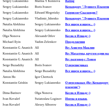
Sergey Lukianenko
Marina Y Konnova
Rating
Sergey Lukianenko
Boris Ivanov
Командоpy "Лyнного Пламен
Sergey Lukianenko
Edward Megerizky
Гаppисон+Скаландис?
Sergey Lukianenko
Vladimir_Ishenko
Командоpу "Лунного Пламен
Natalia Alekhina
Sergey Lukianenko
Все ищем и ищем... ;)
Natalia Alekhina
Sergey Lukianenko
Все ищем и ищем... ;)
Olga Nonova
Alexandr Orlov
Косяк в Илиаде ;)
Michael Ilyin
Vadim Zelenkov
Продолжения
Konstantin G. Ananich
All
Re: Алистер Маклин
Konstantin G. Ananich
All
Re: Махатмы, кpyгом одни ма
Konstantin G. Ananich
All
Re: разговор с Лэном
Serge Buzadzhy
Boris Ivanov
О пеpеписчиках
Natalia Alekhina
Serge Buzadzhy
Все ищем и ищем... ;)
Anton Ho
Igor Chertock
Konstantin Grishin
Sergey Lukianenko
О персонажах (Re: Командору
пламени")
Dima Barinov
Olga Nonova
Косяк в Илиаде ;)
Ivan Kovalef
Swiatoslaw Loginov
Имена и языки.
Ivan Kovalef
Alexey Alborow
Косяк в Илиаде ;)