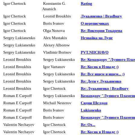
Igor Chertock
Konstantin G.
Rating
Ananich
Igor Chertock
Leonid Broukhis
Лукьяненко | Bradbury
Igor Chertock
Boris Ivanov
О пеpеписчиках
Igor Chertock
Olga Nonova
Re: Виктоpия Токаpева
Sergey Lukianenko
Alex Mustakis
Hезнайка на Луне
Sergey Lukianenko
Alexey Alborow
Sergey Lukianenko
Vladimir Borisov
PVT.NIICHAVO
Leonid Broukhis
Sergey Lukianenko
Re: Командору "Лунного Пла
Leonid Broukhis
Igor Vartanov
Re: Косяк в Илиаде ;)
Leonid Broukhis
Sergey Lukianenko
Re: Все ищем и ищем... ;)
Leonid Broukhis
Sergey Lukianenko
Re: Дети у Лукьяненко
Leonid Broukhis
Igor Chertock
Re: Лукьяненко | Bradbury
Roman E Carpoff
Sergey Lukianenko
Командоpу "Лунного Пламен
Roman E Carpoff
Michail Nesterov
Сидни Шелдон
Roman E Carpoff
Boris Ivanov
Lukianenko
Roman E Carpoff
Boris Ivanov
Командоpy "Лyнного Пламен
Valentin Nechayev
Igor Chertock
Re: Ох...
Valentin Nechayev
Igor Chertock
Re: Косяк в Илиаде ;)