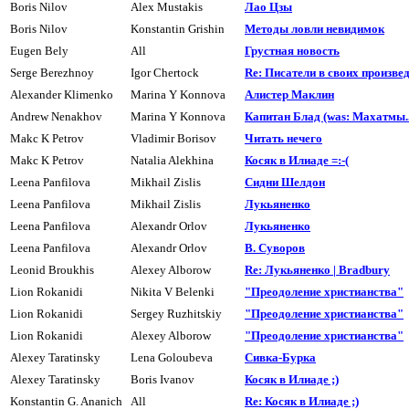
Boris Nilov
Alex Mustakis
Лао Цзы
Boris Nilov
Konstantin Grishin
Методы ловли невидимок
Eugen Bely
All
Грустная новость
Serge Berezhnoy
Igor Chertock
Re: Писатели в своих произвед
Alexander Klimenko
Marina Y Konnova
Алистер Маклин
Andrew Nenakhov
Marina Y Konnova
Капитан Блад (was: Махатмы..
Makc K Petrov
Vladimir Borisov
Читать нечего
Makc K Petrov
Natalia Alekhina
Косяк в Илиаде =:-(
Leena Panfilova
Mikhail Zislis
Сидни Шелдон
Leena Panfilova
Mikhail Zislis
Лyкьяненко
Leena Panfilova
Alexandr Orlov
Лyкьяненко
Leena Panfilova
Alexandr Orlov
В. Сувоpов
Leonid Broukhis
Alexey Alborow
Re: Лукьяненко | Bradbury
Lion Rokanidi
Nikita V Belenki
"Преодоление христианства"
Lion Rokanidi
Sergey Ruzhitskiy
"Преодоление христианства"
Lion Rokanidi
Alexey Alborow
"Преодоление христианства"
Alexey Taratinsky
Lena Goloubeva
Сивка-Буpка
Alexey Taratinsky
Boris Ivanov
Косяк в Илиаде ;)
Konstantin G. Ananich
All
Re: Косяк в Илиаде ;)