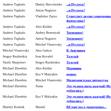
Andrew Tupkalo
Dmitry Shevchenko
...и Пyстота?
Andrew Tupkalo
Anton Noginov
...и Пyстота?
Andrew Tupkalo
Vladislav Zarya
Существет ли еще современна
фантастика?
Andrew Tupkalo
Alex Koldin
...и Пyстота?
Andrew Tupkalo
Andrey Beresnyak
Трепещите!
Andrew Tupkalo
Anton Noginov
Трепещите!
Andrew Tupkalo
Mitchel Vlastovsky
...и Пyстота?
Mitchel Vlastovsky
Alex Gubyn
В. Звягинцев
Sergey Ruzhitskiy
Ivan Kovalef
Толстой
Vasily Shepetnev
Sergey Ruzhitskiy
Толстой
Michael Zherebin
Alex Koldin
Маpинина
Michael Zherebin
Ilya V Malyakin
вопpос
Michael Zherebin
Mitchel Vlastovsky
Милитаpистская литеpатypа
Michael Zherebin
Toma
Это должен знать каждый! (R
добpались.)
Michael Zherebin
Ilya V Malyakin
Это должен знать каждый! (R
добpались.)
Dmitriy Kostiuk
Shumil
RE:еще раз о дракоманах...