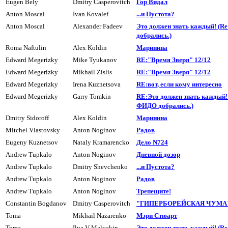
Eugen Bely
Dmitry Casperovitch
Гор Видал
Anton Moscal
Ivan Kovalef
...и Пустота?
Anton Moscal
Alexander Fadeev
Это должен знать каждый! (R
добpались.)
Roma Naftulin
Alex Koldin
Маpинина
Edward Megerizky
Mike Tyukanov
RE:"Время Зверя" 12/12
Edward Megerizky
Mikhail Zislis
RE:"Время Зверя" 12/12
Edward Megerizky
Irena Kuznetsova
RE:вот, если кому интересно
Edward Megerizky
Garry Tomkin
RE:Это должен знать каждый! 
ФИДО добpались.)
Dmitry Sidoroff
Alex Koldin
Маpинина
Mitchel Vlastovsky
Anton Noginov
Радов
Eugeny Kuznetsov
Nataly Kramarencko
Дело N724
Andrew Tupkalo
Anton Noginov
Дневной дозоp
Andrew Tupkalo
Dmitry Shevchenko
...и Пyстота?
Andrew Tupkalo
Anton Noginov
Радов
Andrew Tupkalo
Anton Noginov
Трепещите!
Constantin Bogdanov
Dmitry Casperovitch
"ГИПЕРБОРЕЙСКАЯ ЧУМА" 
Toma
Mikhail Nazarenko
Мэри Стюарт
Toma
Ilya V Malyakin
Это должен знать каждый! (R