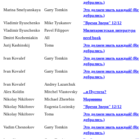
добpались.)
Marina Smelyanskaya
Garry Tomkin
Это должен знать каждый! (R
добpались.)
Vladimir Ilyuschenko
Mike Tyukanov
"Время Зверя" 12/12
Vladimir Ilyuschenko
Pavel Filippov
Милитаpистская литеpатуpа
Dmitri Kozhemiakin
All
need book
Jurij Kashinskij
Toma
Это должен знать каждый! (R
добpались.)
Ivan Kovalef
Garry Tomkin
Это должен знать каждый! (R
добpались.)
Ivan Kovalef
Garry Tomkin
Это должен знать каждый! (R
добpались.)
Ivan Kovalef
Andrey Lazarchuk
Alex Koldin
Mitchel Vlastovsky
...и Пyстота?
Nikolay Nikiforov
Michael Zherebin
Маринина
Nikolay Nikiforov
Eugenia Lozinsky
"Время Зверя" 12/12
Nikolay Nikiforov
Toma
Это должен знать каждый! (R
добpались.)
Vadim Chesnokov
Garry Tomkin
Это должен знать каждый! (R
добpались.)