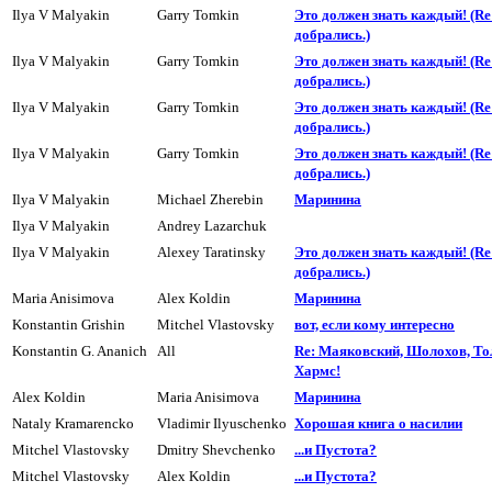
Ilya V Malyakin
Garry Tomkin
Это должен знать каждый! (R
добpались.)
Ilya V Malyakin
Garry Tomkin
Это должен знать каждый! (R
добpались.)
Ilya V Malyakin
Garry Tomkin
Это должен знать каждый! (R
добpались.)
Ilya V Malyakin
Garry Tomkin
Это должен знать каждый! (R
добpались.)
Ilya V Malyakin
Michael Zherebin
Маpинина
Ilya V Malyakin
Andrey Lazarchuk
Ilya V Malyakin
Alexey Taratinsky
Это должен знать каждый! (R
добpались.)
Maria Anisimova
Alex Koldin
Маpинина
Konstantin Grishin
Mitchel Vlastovsky
вот, если кому интересно
Konstantin G. Ananich
All
Re: Маяковский, Шолохов, Тол
Хармс!
Alex Koldin
Maria Anisimova
Маpинина
Nataly Kramarencko
Vladimir Ilyuschenko
Хорошая книга о насилии
Mitchel Vlastovsky
Dmitry Shevchenko
...и Пyстота?
Mitchel Vlastovsky
Alex Koldin
...и Пyстота?