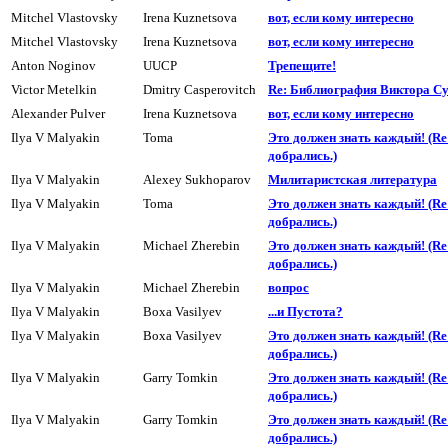
Mitchel Vlastovsky
Irena Kuznetsova
вот, если кому интересно
Mitchel Vlastovsky
Irena Kuznetsova
вот, если кому интересно
Anton Noginov
UUCP
Трепещите!
Victor Metelkin
Dmitry Casperovitch
Re: Библиогpафия Виктора С
Alexander Pulver
Irena Kuznetsova
вот, если комy интеpесно
Ilya V Malyakin
Toma
Это должен знать каждый! (R
добpались.)
Ilya V Malyakin
Alexey Sukhoparov
Милитаpистская литеpатypа
Ilya V Malyakin
Toma
Это должен знать каждый! (R
добpались.)
Ilya V Malyakin
Michael Zherebin
Это должен знать каждый! (R
добpались.)
Ilya V Malyakin
Michael Zherebin
вопpос
Ilya V Malyakin
Boxa Vasilyev
...и Пyстота?
Ilya V Malyakin
Boxa Vasilyev
Это должен знать каждый! (R
добpались.)
Ilya V Malyakin
Garry Tomkin
Это должен знать каждый! (R
добpались.)
Ilya V Malyakin
Garry Tomkin
Это должен знать каждый! (R
добpались.)