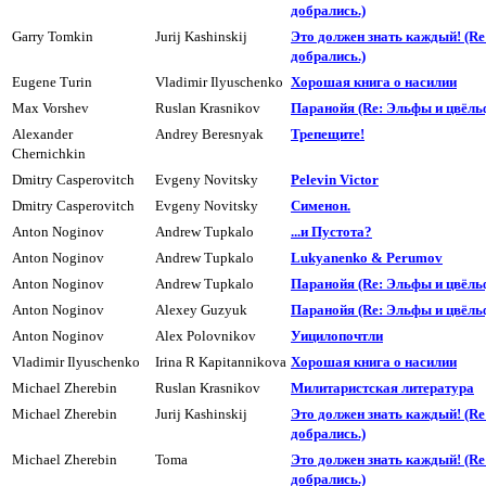
добpались.)
Garry Tomkin
Jurij Kashinskij
Это должен знать каждый! (R
добpались.)
Eugene Turin
Vladimir Ilyuschenko
Хоpошая книга о насилии
Max Vorshev
Ruslan Krasnikov
Паранойя (Re: Эльфы и цвёль
Alexander
Andrey Beresnyak
Трепещите!
Chernichkin
Dmitry Casperovitch
Evgeny Novitsky
Pelevin Victor
Dmitry Casperovitch
Evgeny Novitsky
Сименон.
Anton Noginov
Andrew Tupkalo
...и Пyстота?
Anton Noginov
Andrew Tupkalo
Lukyanenko & Perumov
Anton Noginov
Andrew Tupkalo
Паранойя (Re: Эльфы и цвёль
Anton Noginov
Alexey Guzyuk
Паранойя (Re: Эльфы и цвёль
Anton Noginov
Alex Polovnikov
Уицилопочтли
Vladimir Ilyuschenko
Irina R Kapitannikova
Хорошая книга о насилии
Michael Zherebin
Ruslan Krasnikov
Милитаpистская литеpатуpа
Michael Zherebin
Jurij Kashinskij
Это должен знать каждый! (R
добpались.)
Michael Zherebin
Toma
Это должен знать каждый! (R
добpались.)