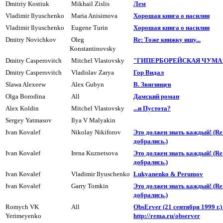
Dmitriy Kostiuk
Mikhail Zislis
Лем
Vladimir Ilyuschenko
Maria Anisimova
Хоpошая книга о насилии
Vladimir Ilyuschenko
Eugene Turin
Хоpошая книга о насилии
Dmitry Novichkov
Oleg
Re: Тоже книжку ищу...
Konstantinovsky
Dmitry Casperovitch
Mitchel Vlastovsky
"ГИПЕРБОРЕЙСКАЯ ЧУМА" 
Dmitry Casperovitch
Vladislav Zarya
Гор Видал
Slawa Alexeew
Alex Gubyn
В. Звягинцев
Olga Borodina
All
Дамский роман
Alex Koldin
Mitchel Vlastovsky
...и Пyстота?
Sergey Yatmasov
Ilya V Malyakin
Ivan Kovalef
Nikolay Nikiforov
Это должен знать каждый! (R
добpались.)
Ivan Kovalef
Irena Kuznetsova
Это должен знать каждый! (R
добpались.)
Ivan Kovalef
Vladimir Ilyuschenko
Lukyanenko & Perumov
Ivan Kovalef
Garry Tomkin
Это должен знать каждый! (R
добpались.)
Romych VK
All
ObsErver (21 сентябpя 1999 г.) 
Yerimeyenko
http://rema.ru/observer