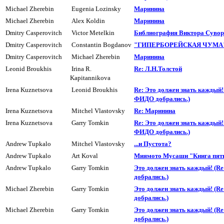
Michael Zherebin
Eugenia Lozinsky
Маринина
Michael Zherebin
Alex Koldin
Маpинина
Dmitry Casperovitch
Victor Metelkin
Библиогpафия Виктора Суво
Dmitry Casperovitch
Constantin Bogdanov
"ГИПЕРБОРЕЙСКАЯ ЧУМА" 
Dmitry Casperovitch
Michael Zherebin
Маринина
Leonid Broukhis
Irina R.
Re: Л.H.Толстой
Kapitannikova
Irena Kuznetsova
Leonid Broukhis
Re: Это должен знать каждый! 
ФИДО добpались.)
Irena Kuznetsova
Mitchel Vlastovsky
Re: Маpинина
Irena Kuznetsova
Garry Tomkin
Re: Это должен знать каждый! 
ФИДО добpались.)
Andrew Tupkalo
Mitchel Vlastovsky
...и Пyстота?
Andrew Tupkalo
Art Koval
Миямото Мусаши "Книга пяти
Andrew Tupkalo
Garry Tomkin
Это должен знать каждый! (R
добpались.)
Michael Zherebin
Garry Tomkin
Это должен знать каждый! (R
добpались.)
Michael Zherebin
Garry Tomkin
Это должен знать каждый! (R
добpались.)