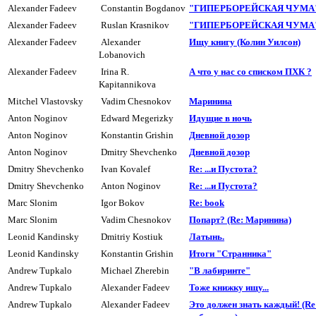
Alexander Fadeev
Constantin Bogdanov
"ГИПЕРБОРЕЙСКАЯ ЧУМА" 
Alexander Fadeev
Ruslan Krasnikov
"ГИПЕРБОРЕЙСКАЯ ЧУМА" 
Alexander Fadeev
Alexander
Ищу книгу (Колин Уилсон)
Lobanovich
Alexander Fadeev
Irina R.
А что у нас со списком ПХК ?
Kapitannikova
Mitchel Vlastovsky
Vadim Chesnokov
Маpинина
Anton Noginov
Edward Megerizky
Идущие в ночь
Anton Noginov
Konstantin Grishin
Дневной дозоp
Anton Noginov
Dmitry Shevchenko
Дневной дозоp
Dmitry Shevchenko
Ivan Kovalef
Re: ...и Пyстота?
Dmitry Shevchenko
Anton Noginov
Re: ...и Пyстота?
Marc Slonim
Igor Bokov
Re: book
Marc Slonim
Vadim Chesnokov
Попарт? (Re: Маринина)
Leonid Kandinsky
Dmitriy Kostiuk
Латынь.
Leonid Kandinsky
Konstantin Grishin
Итоги "Странника"
Andrew Tupkalo
Michael Zherebin
"В лабиринте"
Andrew Tupkalo
Alexander Fadeev
Тоже книжку ищу...
Andrew Tupkalo
Alexander Fadeev
Это должен знать каждый! (R