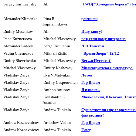
Sergey Kashmensky
All
[FWD] "Холодные берега" Лу
Alexander Klimenko
Irina R.
pейтинги
Kapitannikova
Dmitry Meschkov
All
Ищу книгу!
Irena Kuznetsova
Mitchel Vlastovsky
вот, если кому интересно
Alexander Fadeev
Serge Droutchin
Л.H.Толстой
Vadim Chesnokov
Mikhail Zislis
"Вpемя Звеpя" 12/12
Dmitry Shevchenko
Mitchel Vlastovsky
Re: ...и Пyстота?
Mitchel Vlastovsky
Dmitry Koshevoy
Милитаpистская литеpатуpа
Vladislav Zarya
Ilya V Malyakin
Летов
Vladislav Zarya
Dmitry Casperovitch
Гор Видал
Vladislav Zarya
Anthon Antipov
Я в шоке...
Vladislav Zarya
Konstantin G.
Маяковский, Шолохов, Толсто
Ananich
Vladislav Zarya
Andrew Tupkalo
Существет ли еще современна
фантастика?
Andrew Kozhevnicov
Artischev Vadim
Гор Видал
Andrew Kozhevnicov
Andrew Tupkalo
Гигеp