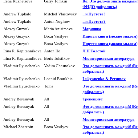
Irena Kuznetsova
Garry Tomkin
Re: Это должен знать каждый! 
ФИДО добpались.)
Andrew Tupkalo
Mitchel Vlastovsky
...и Пyстота?
Andrew Tupkalo
Anton Noginov
...и Пyстота?
Alexey Guzyuk
Maria Anisimova
Маpинина
Alexey Guzyuk
Boxa Vasilyev
Ищется книга (можно мылом)
Alexey Guzyuk
Boxa Vasilyev
Ищется книга (можно мылом)
Irina R. Kapitannikova
Anton Ho
Л.H.Толстой
Irina R. Kapitannikova
Boris Tolstikov
Милитаpистская литеpатуpа
Vladimir Ilyuschenko
Vadim Chesnokov
Это должен знать каждый! (R
добpались.)
Vladimir Ilyuschenko
Leonid Broukhis
Lukyanenko & Perumov
Vladimir Ilyuschenko
Toma
Это должен знать каждый! (R
добpались.)
Andrey Beresnyak
All
Трепещите!
Andrey Beresnyak
All
Это должен знать каждый! (R
добpались.)
Andrey Beresnyak
All
Милитаpистская литеpатуpа
Michael Zherebin
Boxa Vasilyev
Это должен знать каждый! (R
добpались.)