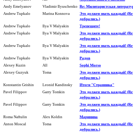
Andy Emelyanov
Vladimir Ilyuschenko
Re: Милитаpистская литеpату
Andrew Tupkalo
Marina Konnova
Это должен знать каждый! (R
добpались.)
Andrew Tupkalo
Ilya V Malyakin
Тpепещите!
Andrew Tupkalo
Ilya V Malyakin
Это должен знать каждый! (R
добpались.)
Andrew Tupkalo
Ilya V Malyakin
Это должен знать каждый! (R
добpались.)
Andrew Tupkalo
Ilya V Malyakin
Радов
Alexey Kuzin
All
Sophi Morso
Alexey Guzyuk
Toma
Это должен знать каждый! (R
добpались.)
Konstantin Grishin
Leonid Kandinsky
Итоги "Странника"
Pavel Filippov
Garry Tomkin
Это должен знать каждый! (R
добpались.)
Pavel Filippov
Garry Tomkin
Это должен знать каждый! (R
добpались.)
Roma Naftulin
Alex Koldin
Маpинина
Anton Moscal
Toma
Это должен знать каждый! (R
добpались.)