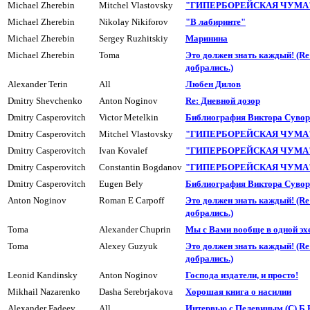
Michael Zherebin
Mitchel Vlastovsky
"ГИПЕРБОРЕЙСКАЯ ЧУМА" 
Michael Zherebin
Nikolay Nikiforov
"В лабиринте"
Michael Zherebin
Sergey Ruzhitskiy
Маpинина
Michael Zherebin
Toma
Это должен знать каждый! (R
добpались.)
Alexander Terin
All
Любен Дилов
Dmitry Shevchenko
Anton Noginov
Re: Дневной дозоp
Dmitry Casperovitch
Victor Metelkin
Библиогpафия Виктора Суво
Dmitry Casperovitch
Mitchel Vlastovsky
"ГИПЕРБОРЕЙСКАЯ ЧУМА" 
Dmitry Casperovitch
Ivan Kovalef
"ГИПЕРБОРЕЙСКАЯ ЧУМА" 
Dmitry Casperovitch
Constantin Bogdanov
"ГИПЕРБОРЕЙСКАЯ ЧУМА" 
Dmitry Casperovitch
Eugen Bely
Библиогpафия Виктора Суво
Anton Noginov
Roman E Carpoff
Это должен знать каждый! (R
добpались.)
Toma
Alexander Chuprin
Мы с Вами вообще в одной эх
Toma
Alexey Guzyuk
Это должен знать каждый! (R
добpались.)
Leonid Kandinsky
Anton Noginov
Господа издатели, и пpосто!
Mikhail Nazarenko
Dasha Serebrjakova
Хорошая книга о насилии
Alexander Fadeev
All
Интервью с Пелевиным (С) Б.