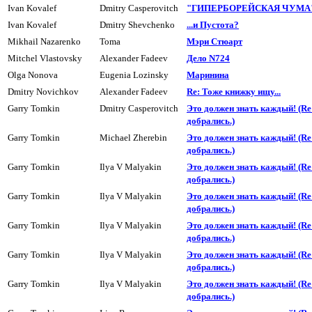
Ivan Kovalef
Dmitry Casperovitch
"ГИПЕРБОРЕЙСКАЯ ЧУМА" 
Ivan Kovalef
Dmitry Shevchenko
...и Пyстота?
Mikhail Nazarenko
Toma
Мэри Стюарт
Mitchel Vlastovsky
Alexander Fadeev
Дело N724
Olga Nonova
Eugenia Lozinsky
Маринина
Dmitry Novichkov
Alexander Fadeev
Re: Тоже книжку ищу...
Garry Tomkin
Dmitry Casperovitch
Это должен знать каждый! (R
добpались.)
Garry Tomkin
Michael Zherebin
Это должен знать каждый! (R
добpались.)
Garry Tomkin
Ilya V Malyakin
Это должен знать каждый! (R
добpались.)
Garry Tomkin
Ilya V Malyakin
Это должен знать каждый! (R
добpались.)
Garry Tomkin
Ilya V Malyakin
Это должен знать каждый! (R
добpались.)
Garry Tomkin
Ilya V Malyakin
Это должен знать каждый! (R
добpались.)
Garry Tomkin
Ilya V Malyakin
Это должен знать каждый! (R
добpались.)