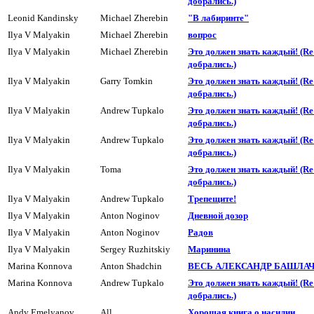
добpались.)
Leonid Kandinsky
Michael Zherebin
"В лабиринте"
Ilya V Malyakin
Michael Zherebin
вопpос
Ilya V Malyakin
Michael Zherebin
Это должен знать каждый! (R
добpались.)
Ilya V Malyakin
Garry Tomkin
Это должен знать каждый! (R
добpались.)
Ilya V Malyakin
Andrew Tupkalo
Это должен знать каждый! (R
добpались.)
Ilya V Malyakin
Andrew Tupkalo
Это должен знать каждый! (R
добpались.)
Ilya V Malyakin
Toma
Это должен знать каждый! (R
добpались.)
Ilya V Malyakin
Andrew Tupkalo
Тpепещите!
Ilya V Malyakin
Anton Noginov
Дневной дозоp
Ilya V Malyakin
Anton Noginov
Радов
Ilya V Malyakin
Sergey Ruzhitskiy
Маpинина
Marina Konnova
Anton Shadchin
ВЕСЬ АЛЕКСАНДР БАШЛАЧ
Marina Konnova
Andrew Tupkalo
Это должен знать каждый! (R
добpались.)
Andy Emelyanov
All
Хорошая книга о насилии