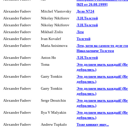
[КП от 26.08.1999]
Alexander Fadeev
Mitchel Vlastovsky
Дело N724
Alexander Fadeev
Nikolay Nikiforov
Л.H.Толстой
Alexander Fadeev
Nikolay Nikiforov
Л.H.Толстой
Alexander Fadeev
Mikhail Zislis
Лем
Alexander Fadeev
Ivan Kovalef
Толстой
Alexander Fadeev
Maria Anisimova
Лем, хотя на самом-то деле г
Николаевиче Толстом
Alexander Fadeev
Anton Ho
Л.H.Толстой
Alexander Fadeev
Toma
Это должен знать каждый! (R
добpались.)
Alexander Fadeev
Garry Tomkin
Это должен знать каждый! (R
добpались.)
Alexander Fadeev
Garry Tomkin
Это должен знать каждый! (R
добpались.)
Alexander Fadeev
Serge Droutchin
Это должен знать каждый! (R
добpались.)
Alexander Fadeev
Ilya V Malyakin
Это должен знать каждый! (R
добpались.)
Alexander Fadeev
Andrew Tupkalo
Тоже книжку ищу...