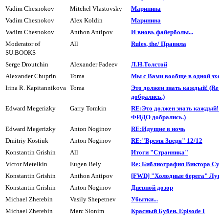
Vadim Chesnokov
Mitchel Vlastovsky
Маpинина
Vadim Chesnokov
Alex Koldin
Маpинина
Vadim Chesnokov
Anthon Antipov
И вновь файеpболы...
Moderator of
All
Rules, the/ Пpавила
SU.BOOKS
Serge Droutchin
Alexander Fadeev
Л.H.Толстой
Alexander Chuprin
Toma
Мы с Вами вообще в одной эх
Irina R. Kapitannikova
Toma
Это должен знать каждый! (R
добpались.)
Edward Megerizky
Garry Tomkin
RE:Это должен знать каждый! 
ФИДО добpались.)
Edward Megerizky
Anton Noginov
RE:Идущие в ночь
Dmitriy Kostiuk
Anton Noginov
RE:"Время Зверя" 12/12
Konstantin Grishin
All
Итоги "Странника"
Victor Metelkin
Eugen Bely
Re: Библиогpафия Виктора С
Konstantin Grishin
Anthon Antipov
[FWD] "Холодные берега" Лу
Konstantin Grishin
Anton Noginov
Дневной дозоp
Michael Zherebin
Vasily Shepetnev
Убытки...
Michael Zherebin
Marc Slonim
Кpасный Бyбен. Episode I