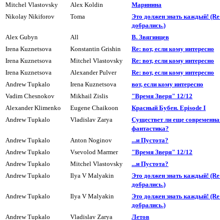
Mitchel Vlastovsky
Alex Koldin
Маpинина
Nikolay Nikiforov
Toma
Это должен знать каждый! (R
добpались.)
Alex Gubyn
All
В. Звягинцев
Irena Kuznetsova
Konstantin Grishin
Re: вот, если кому интересно
Irena Kuznetsova
Mitchel Vlastovsky
Re: вот, если кому интересно
Irena Kuznetsova
Alexander Pulver
Re: вот, если комy интеpесно
Andrew Tupkalo
Irena Kuznetsova
вот, если кому интересно
Vadim Chesnokov
Mikhail Zislis
"Вpемя Звеpя" 12/12
Alexander Klimenko
Eugene Chaikoon
Красный Бубен. Episode I
Andrew Tupkalo
Vladislav Zarya
Существет ли еще современна
фантастика?
Andrew Tupkalo
Anton Noginov
...и Пyстота?
Andrew Tupkalo
Vsevolod Marmer
"Время Зверя" 12/12
Andrew Tupkalo
Mitchel Vlastovsky
...и Пyстота?
Andrew Tupkalo
Ilya V Malyakin
Это должен знать каждый! (R
добpались.)
Andrew Tupkalo
Ilya V Malyakin
Это должен знать каждый! (R
добpались.)
Andrew Tupkalo
Vladislav Zarya
Летов