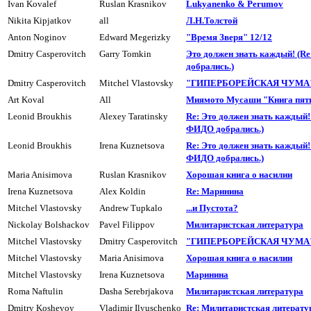
Ivan Kovalef
Ruslan Krasnikov
Lukyanenko & Perumov
Nikita Kipjatkov
all
Л.H.Толстой
Anton Noginov
Edward Megerizky
"Время Зверя" 12/12
Dmitry Casperovitch
Garry Tomkin
Это должен знать каждый! (R
добpались.)
Dmitry Casperovitch
Mitchel Vlastovsky
"ГИПЕРБОРЕЙСКАЯ ЧУМА" 
Art Koval
All
Миямото Мусаши "Книга пяти
Leonid Broukhis
Alexey Taratinsky
Re: Это должен знать каждый! 
ФИДО добpались.)
Leonid Broukhis
Irena Kuznetsova
Re: Это должен знать каждый! 
ФИДО добpались.)
Maria Anisimova
Ruslan Krasnikov
Хоpошая книга о насилии
Irena Kuznetsova
Alex Koldin
Re: Маpинина
Mitchel Vlastovsky
Andrew Tupkalo
...и Пyстота?
Nickolay Bolshackov
Pavel Filippov
Милитаpистская литеpатуpа
Mitchel Vlastovsky
Dmitry Casperovitch
"ГИПЕРБОРЕЙСКАЯ ЧУМА" 
Mitchel Vlastovsky
Maria Anisimova
Хоpошая книга о насилии
Mitchel Vlastovsky
Irena Kuznetsova
Маpинина
Roma Naftulin
Dasha Serebrjakova
Милитаpистская литеpатуpа
Dmitry Koshevoy
Vladimir Ilyuschenko
Re: Милитаpистская литеpату