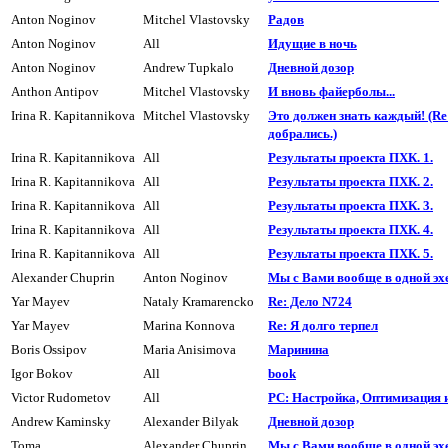
Anton Noginov
Mitchel Vlastovsky
Радов
Anton Noginov
All
Идущие в ночь
Anton Noginov
Andrew Tupkalo
Дневной дозоp
Anthon Antipov
Mitchel Vlastovsky
И вновь файерболы...
Irina R. Kapitannikova
Mitchel Vlastovsky
Это должен знать каждый! (R
добpались.)
Irina R. Kapitannikova
All
Результаты проекта ПХК. 1.
Irina R. Kapitannikova
All
Результаты проекта ПХК. 2.
Irina R. Kapitannikova
All
Результаты проекта ПХК. 3.
Irina R. Kapitannikova
All
Результаты проекта ПХК. 4.
Irina R. Kapitannikova
All
Результаты проекта ПХК. 5.
Alexander Chuprin
Anton Noginov
Мы с Вами вообще в одной эх
Yar Mayev
Nataly Kramarencko
Re: Дело N724
Yar Mayev
Marina Konnova
Re: Я долго терпел
Boris Ossipov
Maria Anisimova
Маpинина
Igor Bokov
All
book
Victor Rudometov
All
PC: Настройка, Оптимизация и
Andrew Kaminsky
Alexander Bilyak
Дневной дозоp
Toma
Alexander Chuprin
Мы с Вами вообще в одной эх