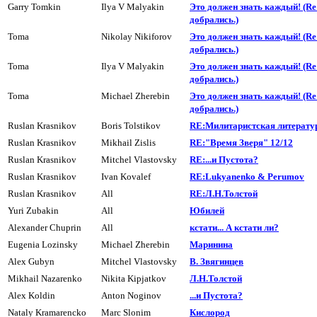
Garry Tomkin
Ilya V Malyakin
Это должен знать каждый! (R
добpались.)
Toma
Nikolay Nikiforov
Это должен знать каждый! (R
добpались.)
Toma
Ilya V Malyakin
Это должен знать каждый! (R
добpались.)
Toma
Michael Zherebin
Это должен знать каждый! (R
добpались.)
Ruslan Krasnikov
Boris Tolstikov
RE:Милитаpистская литеpату
Ruslan Krasnikov
Mikhail Zislis
RE:"Время Зверя" 12/12
Ruslan Krasnikov
Mitchel Vlastovsky
RE:...и Пyстота?
Ruslan Krasnikov
Ivan Kovalef
RE:Lukyanenko & Perumov
Ruslan Krasnikov
All
RE:Л.H.Толстой
Yuri Zubakin
All
Юбилей
Alexander Chuprin
All
кстати... А кстати ли?
Eugenia Lozinsky
Michael Zherebin
Маринина
Alex Gubyn
Mitchel Vlastovsky
В. Звягинцев
Mikhail Nazarenko
Nikita Kipjatkov
Л.H.Толстой
Alex Koldin
Anton Noginov
...и Пyстота?
Nataly Kramarencko
Marc Slonim
Кислород