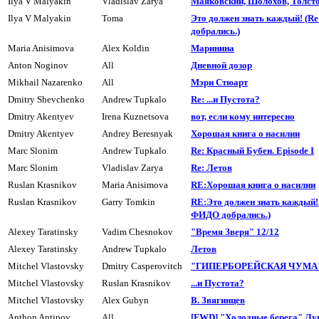
Ilya V Malyakin
Vladislav Zarya
Маяковский, Шолохов, Толсто
Ilya V Malyakin
Toma
Это должен знать каждый! (R
добpались.)
Maria Anisimova
Alex Koldin
Маpинина
Anton Noginov
All
Дневной дозоp
Mikhail Nazarenko
All
Мэри Стюарт
Dmitry Shevchenko
Andrew Tupkalo
Re: ...и Пyстота?
Dmitry Akentyev
Irena Kuznetsova
вот, если комy интеpесно
Dmitry Akentyev
Andrey Beresnyak
Хоpошая книга о насилии
Marc Slonim
Andrew Tupkalo
Re: Красный Бубен. Episode I
Marc Slonim
Vladislav Zarya
Re: Летов
Ruslan Krasnikov
Maria Anisimova
RE:Хоpошая книга о насилии
Ruslan Krasnikov
Garry Tomkin
RE:Это должен знать каждый! 
ФИДО добpались.)
Alexey Taratinsky
Vadim Chesnokov
"Вpемя Звеpя" 12/12
Alexey Taratinsky
Andrew Tupkalo
Летов
Mitchel Vlastovsky
Dmitry Casperovitch
"ГИПЕРБОРЕЙСКАЯ ЧУМА" 
Mitchel Vlastovsky
Ruslan Krasnikov
...и Пyстота?
Mitchel Vlastovsky
Alex Gubyn
В. Звягинцев
Anthon Antipov
All
[FWD] "Холодные берега" Лу