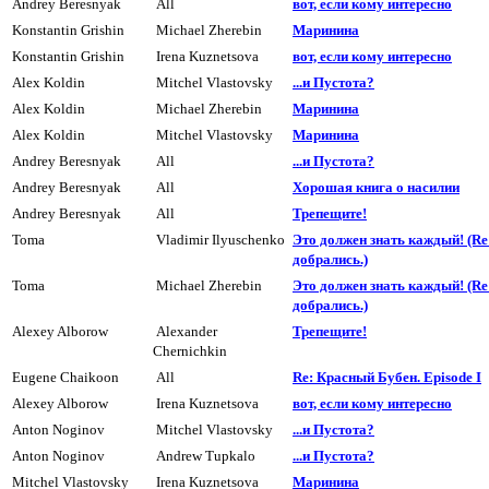
Andrey Beresnyak
All
вот, если кому интересно
Konstantin Grishin
Michael Zherebin
Маринина
Konstantin Grishin
Irena Kuznetsova
вот, если кому интересно
Alex Koldin
Mitchel Vlastovsky
...и Пyстота?
Alex Koldin
Michael Zherebin
Маpинина
Alex Koldin
Mitchel Vlastovsky
Маpинина
Andrey Beresnyak
All
...и Пyстота?
Andrey Beresnyak
All
Хоpошая книга о насилии
Andrey Beresnyak
All
Трепещите!
Toma
Vladimir Ilyuschenko
Это должен знать каждый! (R
добpались.)
Toma
Michael Zherebin
Это должен знать каждый! (R
добpались.)
Alexey Alborow
Alexander
Трепещите!
Chernichkin
Eugene Chaikoon
All
Re: Красный Бубен. Episode I
Alexey Alborow
Irena Kuznetsova
вот, если кому интересно
Anton Noginov
Mitchel Vlastovsky
...и Пyстота?
Anton Noginov
Andrew Tupkalo
...и Пyстота?
Mitchel Vlastovsky
Irena Kuznetsova
Маpинина