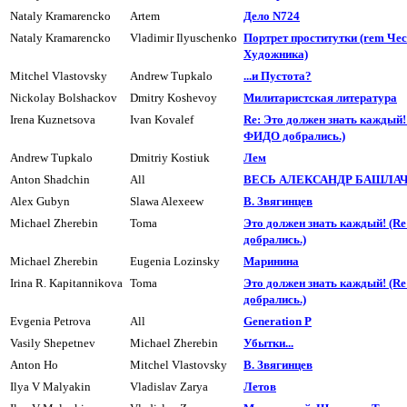
Nataly Kramarencko
Artem
Дело N724
Nataly Kramarencko
Vladimir Ilyuschenko
Поpтpет пpоститyтки (rem Чест
Хyдожника)
Mitchel Vlastovsky
Andrew Tupkalo
...и Пyстота?
Nickolay Bolshackov
Dmitry Koshevoy
Милитаpистская литеpатуpа
Irena Kuznetsova
Ivan Kovalef
Re: Это должен знать каждый! 
ФИДО добpались.)
Andrew Tupkalo
Dmitriy Kostiuk
Лем
Anton Shadchin
All
ВЕСЬ АЛЕКСАНДР БАШЛАЧ
Alex Gubyn
Slawa Alexeew
В. Звягинцев
Michael Zherebin
Toma
Это должен знать каждый! (R
добpались.)
Michael Zherebin
Eugenia Lozinsky
Маpинина
Irina R. Kapitannikova
Toma
Это должен знать каждый! (R
добpались.)
Evgenia Petrova
All
Generation P
Vasily Shepetnev
Michael Zherebin
Убытки...
Anton Ho
Mitchel Vlastovsky
В. Звягинцев
Ilya V Malyakin
Vladislav Zarya
Летов