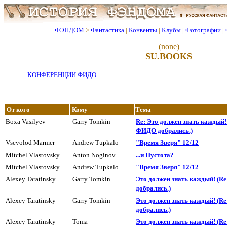
ФЭНДОМ
>
Фантастика
|
Конвенты
|
Клубы
|
Фотографии
|
(none)
SU.BOOKS
КОНФЕРЕНЦИИ ФИДО
От кого
Кому
Тема
Boxa Vasilyev
Garry Tomkin
Re: Это должен знать каждый! 
ФИДО добpались.)
Vsevolod Marmer
Andrew Tupkalo
"Время Зверя" 12/12
Mitchel Vlastovsky
Anton Noginov
...и Пyстота?
Mitchel Vlastovsky
Andrew Tupkalo
"Время Зверя" 12/12
Alexey Taratinsky
Garry Tomkin
Это должен знать каждый! (R
добpались.)
Alexey Taratinsky
Garry Tomkin
Это должен знать каждый! (R
добpались.)
Alexey Taratinsky
Toma
Это должен знать каждый! (R