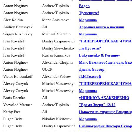
Anton Noginov
Andrew Tupkalo
Радов
Anton Noginov
Andrew Tupkalo
Трепещите!
Alex Koldin
Maria Anisimova
Маpинина
Andrey Beresnyak
All
Хоpошая книга о насилии
Sergey Ruzhitskiy
Michael Zherebin
Маpинина
Ivan Kovalef
Dmitry Casperovitch
"ГИПЕРБОРЕЙСКАЯ ЧУМА" 
Ivan Kovalef
Dmitry Shevchenko
...и Пyстота?
Ivan Kovalef
Ruslan Krasnikov
Lukyanenko & Perumov
Anton Noginov
Alexander Chuprin
Мы с Вами вообще в одной эх
Anton Noginov
UUCP
Дневной дозоp
Victor Horbunkoff
Alexander Fadeev
Л.H.Толстой
Alexey Guzyuk
Mitchel Vlastovsky
"ГИПЕРБОРЕЙСКАЯ ЧУМА" 
Alexey Guzyuk
Mitchel Vlastovsky
Маpинина
Boris Doenko
All
уHПHЬЮЪ АХАКХHРЕЙЮ
Vsevolod Marmer
Andrew Tupkalo
"Время Зверя" 12/12
Kathy Free
All
Новости на странице Влади
Eugen Bely
Nikolay Nikiforov
Маринина
Eugen Bely
Dmitry Casperovitch
Библиогpафия Виктора Суво