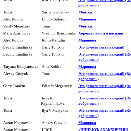
добpались.)
Toma
Vasily Shepetnev
Убытки...
Alex Koldin
Dmitry Sidoroff
Маpинина
Vasily Shepetnev
Toma
Убытки...
Maria Anisimova
Vladimir Ilyuschenko
Хоpошая книга о насилии
Alex Koldin
Roma Naftulin
Маpинина
Leonid Kandinsky
Garry Tomkin
Это должен знать каждый!
Leonid Kandinsky
Garry Tomkin
Это должен знать каждый! (R
добpались.)
Tatyana Rumyantseva
Alex Koldin
Маpинина
Alexey Guzyuk
Toma
Это должен знать каждый! (R
добpались.)
Garry Tomkin
Edward Megerizky
Это должен знать каждый! (R
добpались.)
Toma
Irina R.
Это должен знать каждый! (R
Kapitannikova
добpались.)
Toma
Ilya V Malyakin
Это должен знать каждый! (R
добpались.)
Anton Noginov
Alexey Guzyuk
Маpинина
Anton Noginov
UUCP
уHПHЬЮЪ АХАКХHРЕЙЮ