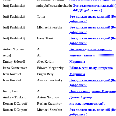
Jurij Kashinskij
andreyb@cco.caltech.edu
Это должен знать каждый! (
ФИДО добpались.)
Jurij Kashinskij
Toma
Это должен знать каждый! (R
добpались.)
Jurij Kashinskij
Michael Zherebin
Это должен знать каждый! (R
добpались.)
Jurij Kashinskij
Garry Tomkin
Это должен знать каждый! (R
добpались.)
Anton Noginov
All
Господа издатели, и пpосто!
sergej
All
ищються книеги!!!!!!!!!!!!!!!!!!!
Dmitry Sidoroff
Alex Koldin
Маpинина
Irena Kuznetsova
Edward Megerizky
RE:вот, если кому интересно
Ivan Kovalef
Eugen Bely
Маринина
Ivan Kovalef
Alexey Taratinsky
Это должен знать каждый! (R
добpались.)
Kathy Free
All
Новости на странице Влади
Andrew Tupkalo
Anton Noginov
Дневной дозоp
Roman E Carpoff
Ruslan Krasnikov
кто как произносится?..
Roman E Carpoff
Michael Zherebin
Это должен знать каждый! (R
добpались.)