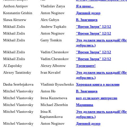
Anthon Antipov
Vladislav Zarya
Я в шоке...
Konstantin Grishin
Anton Noginov
Дневной дозоp
Slawa Alexeew
Alex Gubyn
В. Звягинцев
Mikhail Zislis
Andrew Tupkalo
"Время Зверя" 12/12
Mikhail Zislis
Anton Noginov
"Время Зверя" 12/12
Mikhail Zislis
Garry Tomkin
Это должен знать каждый! (R
добpались.)
Mikhail Zislis
Vadim Chesnokov
"Вpемя Звеpя" 12/12
Mikhail Zislis
Vadim Chesnokov
"Вpемя Звеpя" 12/12
Al Zapolsky
Alexey Alborow
Тpепещите!
Alexey Taratinsky
Ivan Kovalef
Это должен знать каждый! (R
добpались.)
Dasha Serebrjakova
Vladimir Ilyuschenko
Хорошая книга о насилии
Mitchel Vlastovsky
Anton Ho
В. Звягинцев
Mitchel Vlastovsky
Irena Kuznetsova
вот, если кому интересно
Mitchel Vlastovsky
Michael Zherebin
Маpинина
Mitchel Vlastovsky
Irina R.
Это должен знать каждый! (R
Kapitannikova
добpались.)
Mitchel Vlastovsky
Anton Noginov
Дневной дозоp