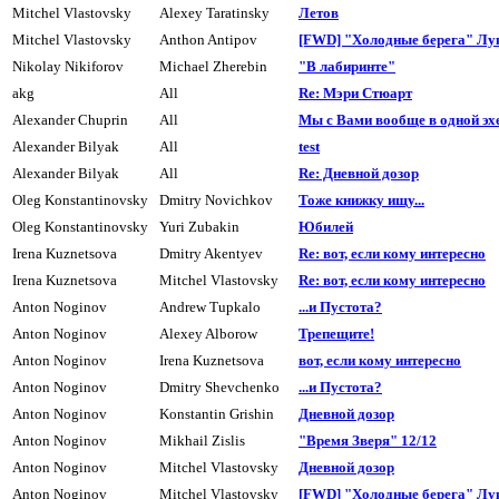
Mitchel Vlastovsky
Alexey Taratinsky
Летов
Mitchel Vlastovsky
Anthon Antipov
[FWD] "Холодные берега" Лу
Nikolay Nikiforov
Michael Zherebin
"В лабиринте"
akg
All
Re: Мэри Стюарт
Alexander Chuprin
All
Мы с Вами вообще в одной эх
Alexander Bilyak
All
test
Alexander Bilyak
All
Re: Дневной дозоp
Oleg Konstantinovsky
Dmitry Novichkov
Тоже книжку ищу...
Oleg Konstantinovsky
Yuri Zubakin
Юбилей
Irena Kuznetsova
Dmitry Akentyev
Re: вот, если комy интеpесно
Irena Kuznetsova
Mitchel Vlastovsky
Re: вот, если кому интересно
Anton Noginov
Andrew Tupkalo
...и Пyстота?
Anton Noginov
Alexey Alborow
Трепещите!
Anton Noginov
Irena Kuznetsova
вот, если кому интересно
Anton Noginov
Dmitry Shevchenko
...и Пyстота?
Anton Noginov
Konstantin Grishin
Дневной дозоp
Anton Noginov
Mikhail Zislis
"Время Зверя" 12/12
Anton Noginov
Mitchel Vlastovsky
Дневной дозоp
Anton Noginov
Mitchel Vlastovsky
[FWD] "Холодные берега" Лу