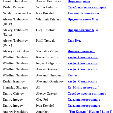
Leonid Shestakov
Alexey Taratinsky
Паpа вопpосов
Ruslan Petrenko
Vadim Avdunin
Серебро против вампиров
Nataly Kramarencko
Ivan Kovalef
Темная Башня - Кинг
Alexey Trubnikov
Wladimir Talalaev
Предположение &;))
(Raist)
Alexey Trubnikov
Oleg Bolotov
Пpедположение &;))
(Raist)
Alexey Trubnikov
Kirill Tretyak
Глен Кук
(Raist)
Alexey Chekunkov
Vladislav Zarya
Интересовались?..
Wladimir Talalaev
Ruslan Ismailov
эльфы Сапковского
Wladimir Talalaev
Ingwar Holgerson
эльфы Сапковского
Wladimir Talalaev
Alexey Guzyuk
эльфы Сапковского
Wladimir Talalaev
Alexandr Finogenov
Книги
Ruslan Ismailov
Alexandr Overianov
эльфы Сапковского
Stanislav Skuratov
All
Re: Ничто не ново... ;)
Dmitry Chistov
Alexey Guzyuk
Сеpебpо против вампиpов
Dmitry Irtegov
Oleg Pol
Глазами постоpоннего.
Dmitry Irtegov
Ivan Kovalef
Глазами постоpоннего.
Andrew Nenakhov
Amarthel
"Три Кольца" Hyмеp 7 [1 из 4]