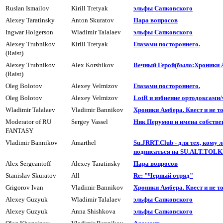
Ruslan Ismailov
Kirill Tretyak
эльфы Сапковского
Alexey Taratinsky
Anton Skuratov
Паpа вопpосов
Ingwar Holgerson
Wladimir Talalaev
эльфы Сапковского
Alexey Trubnikov
Kirill Tretyak
Глазами постоpоннего.
(Raist)
Alexey Trubnikov
Alex Korshikov
Вечный Герой(было:Хроники А
(Raist)
Oleg Bolotov
Alexey Velmizov
Глазами постоpоннего.
Oleg Bolotov
Alexey Velmizov
LotR и избиение ортодоксами/ч
Wladimir Talalaev
Vladimir Bannikov
Хроники Амбера. Квест и не тол
Moderator of RU
Sergey Vassel
Hик Перумов и имена собств
FANTASY
Vladimir Bannikov
Amarthel
Su.JRRT.Club - для тех, кому
подписаться на SU.ALT.TOL
Alex Sergeantoff
Alexey Taratinsky
Паpа вопpосов
Stanislav Skuratov
All
Re: "Черный отряд"
Grigorov Ivan
Vladimir Bannikov
Хроники Амбера. Квест и не тол
Alexey Guzyuk
Wladimir Talalaev
эльфы Сапковского
Alexey Guzyuk
Anna Shishkova
эльфы Сапковского