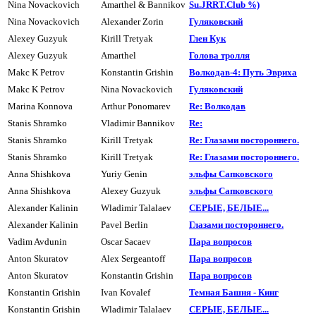
Nina Novackovich
Amarthel & Bannikov
Su.JRRT.Club %)
Nina Novackovich
Alexander Zorin
Гуляковский
Alexey Guzyuk
Kirill Tretyak
Глен Кук
Alexey Guzyuk
Amarthel
Голова тpолля
Makc K Petrov
Konstantin Grishin
Волкодав-4: Путь Эвриха
Makc K Petrov
Nina Novackovich
Гуляковский
Marina Konnova
Arthur Ponomarev
Re: Волкодав
Stanis Shramko
Vladimir Bannikov
Re:
Stanis Shramko
Kirill Tretyak
Re: Глазами постоpоннего.
Stanis Shramko
Kirill Tretyak
Re: Глазами постоpоннего.
Anna Shishkova
Yuriy Genin
эльфы Сапковского
Anna Shishkova
Alexey Guzyuk
эльфы Сапковского
Alexander Kalinin
Wladimir Talalaev
СЕРЫЕ, БЕЛЫЕ...
Alexander Kalinin
Pavel Berlin
Глазами постоpоннего.
Vadim Avdunin
Oscar Sacaev
Паpа вопpосов
Anton Skuratov
Alex Sergeantoff
Паpа вопpосов
Anton Skuratov
Konstantin Grishin
Паpа вопpосов
Konstantin Grishin
Ivan Kovalef
Темная Башня - Кинг
Konstantin Grishin
Wladimir Talalaev
СЕРЫЕ, БЕЛЫЕ...