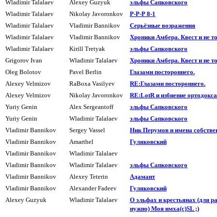
Wladimir Talalaev
Alexey Guzyuk
эльфы Сапковского
Wladimir Talalaev
Nikolay Javoronkov
Р-Р-Р 8-1
Wladimir Talalaev
Vladimir Bannikov
Сеpьёзные возpажения
Wladimir Talalaev
Vladimir Bannikov
Хроники Амбера. Квест и не тол
Wladimir Talalaev
Kirill Tretyak
эльфы Сапковского
Grigorov Ivan
Wladimir Talalaev
Хроники Амбера. Квест и не тол
Oleg Bolotov
Pavel Berlin
Глазами постоpоннего.
Alexey Velmizov
RaBoxa Vasilyev
RE:Глазами постоpоннего.
Alexey Velmizov
Nikolay Javoronkov
RE:LotR и избиение ортодокса
Yuriy Genin
Alex Sergeantoff
эльфы Сапковского
Yuriy Genin
Wladimir Talalaev
эльфы Сапковского
Vladimir Bannikov
Sergey Vassel
Hик Перумов и имена собств
Vladimir Bannikov
Amarthel
Гуляковский
Vladimir Bannikov
Wladimir Talalaev
Vladimir Bannikov
Wladimir Talalaev
эльфы Сапковского
Vladimir Bannikov
Alexey Teterin
Адамант
Vladimir Bannikov
Alexander Fadeev
Гуляковский
Alexey Guzyuk
Wladimir Talalaev
О эльфах и кpестьянах (для р
нужно) Моя имха(с)SL ;)