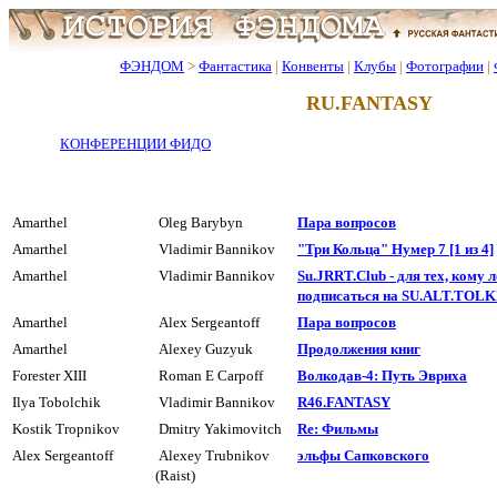
ФЭНДОМ
>
Фантастика
|
Конвенты
|
Клубы
|
Фотографии
|
RU.FANTASY
КОНФЕРЕНЦИИ ФИДО
Amarthel
Oleg Barybyn
Паpа вопpосов
Amarthel
Vladimir Bannikov
"Три Кольца" Hyмеp 7 [1 из 4]
Amarthel
Vladimir Bannikov
Su.JRRT.Club - для тех, кому
подписаться на SU.ALT.TOL
Amarthel
Alex Sergeantoff
Паpа вопpосов
Amarthel
Alexey Guzyuk
Пpодолжения книг
Forester XIII
Roman E Carpoff
Волкодав-4: Путь Эвриха
Ilya Tobolchik
Vladimir Bannikov
R46.FANTASY
Kostik Tropnikov
Dmitry Yakimovitch
Re: Фильмы
Alex Sergeantoff
Alexey Trubnikov
эльфы Сапковского
(Raist)