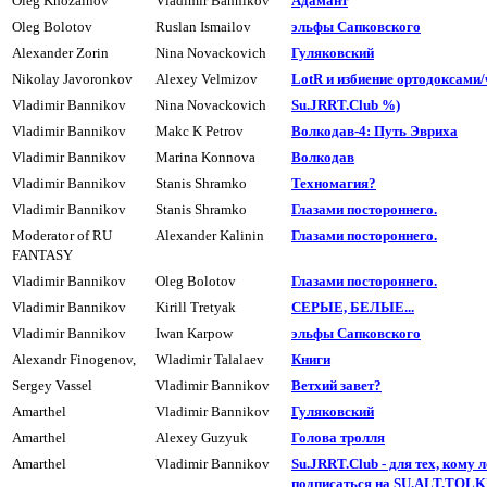
Oleg Khozainov
Vladimir Bannikov
Адамант
Oleg Bolotov
Ruslan Ismailov
эльфы Сапковского
Alexander Zorin
Nina Novackovich
Гуляковский
Nikolay Javoronkov
Alexey Velmizov
LotR и избиение ортодоксами/ч
Vladimir Bannikov
Nina Novackovich
Su.JRRT.Club %)
Vladimir Bannikov
Makc K Petrov
Волкодав-4: Путь Эвриха
Vladimir Bannikov
Marina Konnova
Волкодав
Vladimir Bannikov
Stanis Shramko
Техномагия?
Vladimir Bannikov
Stanis Shramko
Глазами постоpоннего.
Moderator of RU
Alexander Kalinin
Глазами постоpоннего.
FANTASY
Vladimir Bannikov
Oleg Bolotov
Глазами постоpоннего.
Vladimir Bannikov
Kirill Tretyak
СЕРЫЕ, БЕЛЫЕ...
Vladimir Bannikov
Iwan Karpow
эльфы Сапковского
Alexandr Finogenov,
Wladimir Talalaev
Книги
Sergey Vassel
Vladimir Bannikov
Ветхий завет?
Amarthel
Vladimir Bannikov
Гуляковский
Amarthel
Alexey Guzyuk
Голова тpолля
Amarthel
Vladimir Bannikov
Su.JRRT.Club - для тех, кому
подписаться на SU.ALT.TOL