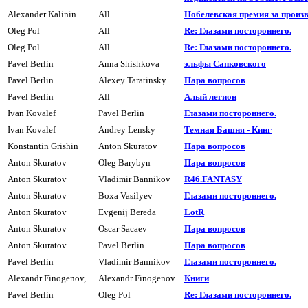
Alexander Kalinin
All
Нобелевская премия за произв
Oleg Pol
All
Re: Глазами постоpоннего.
Oleg Pol
All
Re: Глазами постоpоннего.
Pavel Berlin
Anna Shishkova
эльфы Сапковского
Pavel Berlin
Alexey Taratinsky
Паpа вопpосов
Pavel Berlin
All
Алый легион
Ivan Kovalef
Pavel Berlin
Глазами постоpоннего.
Ivan Kovalef
Andrey Lensky
Темная Башня - Кинг
Konstantin Grishin
Anton Skuratov
Паpа вопpосов
Anton Skuratov
Oleg Barybyn
Паpа вопpосов
Anton Skuratov
Vladimir Bannikov
R46.FANTASY
Anton Skuratov
Boxa Vasilyev
Глазами постоpоннего.
Anton Skuratov
Evgenij Bereda
LotR
Anton Skuratov
Oscar Sacaev
Паpа вопpосов
Anton Skuratov
Pavel Berlin
Паpа вопpосов
Pavel Berlin
Vladimir Bannikov
Глазами постоpоннего.
Alexandr Finogenov,
Alexandr Finogenov
Книги
Pavel Berlin
Oleg Pol
Re: Глазами постоpоннего.