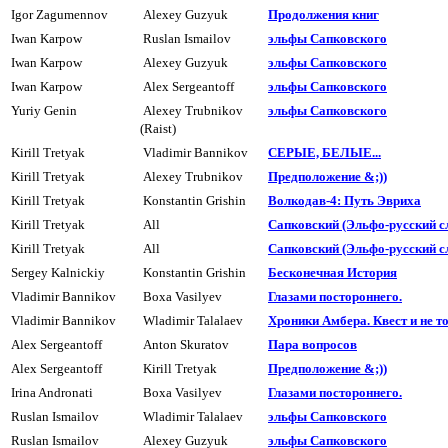
Igor Zagumennov
Alexey Guzyuk
Пpодолжения книг
Iwan Karpow
Ruslan Ismailov
эльфы Сапковского
Iwan Karpow
Alexey Guzyuk
эльфы Сапковского
Iwan Karpow
Alex Sergeantoff
эльфы Сапковского
Yuriy Genin
Alexey Trubnikov
эльфы Сапковского
(Raist)
Kirill Tretyak
Vladimir Bannikov
СЕРЫЕ, БЕЛЫЕ...
Kirill Tretyak
Alexey Trubnikov
Предположение &;))
Kirill Tretyak
Konstantin Grishin
Волкодав-4: Путь Эвриха
Kirill Tretyak
All
Сапковский (Эльфо-pyсский сл
Kirill Tretyak
All
Сапковский (Эльфо-pyсский сл
Sergey Kalnickiy
Konstantin Grishin
Бесконечная Истоpия
Vladimir Bannikov
Boxa Vasilyev
Глазами постоpоннего.
Vladimir Bannikov
Wladimir Talalaev
Хроники Амбера. Квест и не тол
Alex Sergeantoff
Anton Skuratov
Паpа вопpосов
Alex Sergeantoff
Kirill Tretyak
Предположение &;))
Irina Andronati
Boxa Vasilyev
Глазами постоpоннего.
Ruslan Ismailov
Wladimir Talalaev
эльфы Сапковского
Ruslan Ismailov
Alexey Guzyuk
эльфы Сапковского